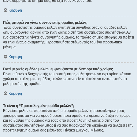
εάν απορρίψει το αίτημα σας, θα έχει τους λόγους του.
Κορυφή
Πώς μπορώ να γίνω συντονιστής ομάδας μελών;
Ένας συντονιστής ομάδας μελών ανατίθεται συνήθως όταν οι ομάδες μελών
δημιουργούνται αρχικά από έναν διαχειριστή του συστήματος συζητήσεων. Αν
ενδιαφέρεστε να γίνετε συντονιστής ομάδας, το πρώτο σημείο επαφής θα πρέπει
να είναι ένας διαχειριστής. Προσπαθήστε στέλνοντάς του ένα προσωπικό
μήνυμα.
Κορυφή
Γιατί μερικές ομάδες μελών εμφανίζονται με διαφορετικό χρώμα;
Είναι πιθανό ο διαχειριστής του συστήματος συζητήσεων να έχει ορίσει κάποιο
χρώμα στα μέλη μιας ομάδας μελών ώστε να είναι εύκολο να εντοπιστούν τα
μέλη αυτής της ομάδας.
Κορυφή
Τι είναι η “Προεπιλεγμένη ομάδα μελών”;
Εάν είστε μέλος σε παραπάνω από μια ομάδα μελών, η προεπιλεγμένη σας
χρησιμοποιείται για να προσδιορίσει ποια ομάδα θα πρέπει να δείξει το χρώμα
και το βαθμό της ομάδας για εσάς από προεπιλογή. Ο διαχειριστής του
συστήματος συζητήσεων μπορεί να σας παραχωρήσει δικαίωμα να αλλάξετε την
προεπιλεγμένη ομάδα σας μέσω του Πίνακα Ελέγχου Μέλους.