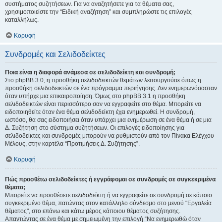
συστήματος συζητήσεων. Για να αναζητήσετε για τα θέματα σας,
χρησιμοποιείστε την “Ειδική αναζήτηση” και συμπληρώστε τις επιλογές
καταλλήλως.
Κορυφή
Συνδρομές και Σελιδοδείκτες
Ποια είναι η διαφορά ανάμεσα σε σελιδοδείκτη και συνδρομή;
Στο phpBB 3.0, η προσθήκη σελιδοδεικτών θεμάτων λειτουργούσε όπως η
προσθήκη σελιδοδεικτών σε ένα πρόγραμμα περιήγησης. Δεν ενημερωνόσασταν
όταν υπήρχε μια επικαιροποίηση. Όμως στο phpBB 3.1 η προσθήκη
σελιδοδεικτών είναι περισσότερο σαν να εγγραφείτε στο θέμα. Μπορείτε να
ειδοποιηθείτε όταν ένα θέμα σελιδοδείκτη έχει ενημερωθεί. Η συνδρομή,
ωστόσο, θα σας ειδοποιήσει όταν υπάρχει μια ενημέρωση σε ένα θέμα ή σε μια
Δ. Συζήτηση στο σύστημα συζητήσεων. Οι επιλογές ειδοποίησης για
σελιδοδείκτες και συνδρομές μπορούν να ρυθμιστούν από τον Πίνακα Ελέγχου
Μέλους, στην καρτέλα “Προτιμήσεις Δ. Συζήτησης”.
Κορυφή
Πώς προσθέτω σελιδοδείκτες ή εγγράφομαι σε συνδρομές σε συγκεκριμένα
θέματα;
Μπορείτε να προσθέσετε σελιδοδείκτη ή να εγγραφείτε σε συνδρομή σε κάποιο
συγκεκριμένο θέμα, πατώντας στον κατάλληλο σύνδεσμο στο μενού "Εργαλεία
θέματος", στο επάνω και κάτω μέρος κάποιου θέματος συζήτησης.
Απαντώντας σε ένα θέμα με σημειωμένη την επιλογή “Να ενημερωθώ όταν