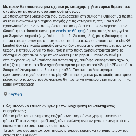
Με ποιον θα επικοινωνήσω σχετικά με κατάχρηση ή/και νομικά θέματα που
σχετίζονται με αυτό το σύστημα συζητήσεων;
Σε οποιονδήποτε διαχειριστή που αναγράφεται στη σελίδα “Η Ομάδα” θα πρέπει
να είναι ένα κατάλληλο σημείο επαφής για τις καταγγελίες σας. Εάν αυτός
εξακολουθεί να μην ανταποκρίνεται τότε θα πρέπει να επικοινωνήσετε με τον
ιδιοκτήτη του domain (κάντε μια
whois αναζήτηση
) ή, εάν αυτός λειτουργεί σε
μια δωρεάν υπηρεσία (π.χ. Yahoo !, free.fr, f2s.com, κλπ), με τη διοίκηση ή το
τμήμα καταχρήσεων της υπηρεσίας αυτής. Παρακαλώ σημειώστε ότι το phpBB
Limited
δεν έχει καμία αρμοδιότητα
και δεν μπορεί με οποιονδήποτε τρόπο να
θεωρηθεί υπεύθυνο για το πώς, πού ή από ποιον χρησιμοποιείται αυτό το
σύστημα συζητήσεων. Μην επικοινωνείτε με το phpBB Limited σχετικά με
οποιαδήποτε νομικό (παύσης και παράλειψης, ευθύνης, συκοφαντικό σχόλιο,
κλπ.) ζήτημα το οποίο
δεν σχετίζεται άμεσα
με την ιστοσελίδα phpBB.com ή το
διακριτικό λογισμικό του ιδίου του phpBB. Εάν αποστείλετε μήνυμα
ηλεκτρονικού ταχυδρομείου στο phpBB Limited σχετικά
με οποιοδήποτε τρίτο
μέρος
χρήσης αυτού του λογισμικού θα πρέπει να αναμένετε μια αρνητική ή και
καμία ανταπόκριση.
Κορυφή
Πώς μπορώ να επικοινωνήσω με τον διαχειριστή του συστήματος
συζητήσεων;
Όλα τα μέλη του συστήματος συζητήσεων μπορούν να χρησιμοποιούν τη
φόρμα “Επικοινωνήστε μαζί μας”, εάν η επιλογή είναι ενεργοποιημένη από τον
διαχειριστή του συστήματος συζητήσεων.
Τα μέλη του συστήματος συζητήσεων μπορούν επίσης να χρησιμοποιούν τον
σύνδεσμο “Η ομάδα”.