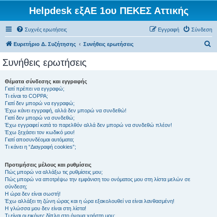
Helpdesk εξΑΕ 1ου ΠΕΚΕΣ Αττικής
Συχνές ερωτήσεις
Εγγραφή
Σύνδεση
Α
Ευρετήριο Δ. Συζήτησης
Συνήθεις ερωτήσεις
ν
Συνήθεις ερωτήσεις
α
ζ
Θέματα σύνδεσης και εγγραφής
Γιατί πρέπει να εγγραφώ;
ή
Τι είναι το COPPA;
τ
Γιατί δεν μπορώ να εγγραφώ;
Έχω κάνει εγγραφή, αλλά δεν μπορώ να συνδεθώ!
η
Γιατί δεν μπορώ να συνδεθώ;
Έχω εγγραφεί κατά το παρελθόν αλλά δεν μπορώ να συνδεθώ πλέον!
σ
Έχω ξεχάσει τον κωδικό μου!
η
Γιατί αποσυνδέομαι αυτόματα;
Τι κάνει η “Διαγραφή cookies”;
Προτιμήσεις μέλους και ρυθμίσεις
Πώς μπορώ να αλλάξω τις ρυθμίσεις μου;
Πώς μπορώ να αποτρέψω την εμφάνιση του ονόματος μου στη λίστα μελών σε
σύνδεση;
Η ώρα δεν είναι σωστή!
Έχω αλλάξει τη ζώνη ώρας και η ώρα εξακολουθεί να είναι λανθασμένη!
Η γλώσσα μου δεν είναι στη λίστα!
Τι είναι οι εικόνες δίπλα στο όνομα χρήστη μου;