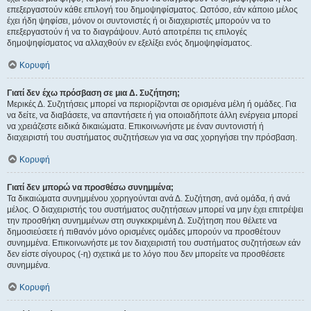
επεξεργαστούν κάθε επιλογή του δημοψηφίσματος. Ωστόσο, εάν κάποιο μέλος
έχει ήδη ψηφίσει, μόνον οι συντονιστές ή οι διαχειριστές μπορούν να το
επεξεργαστούν ή να το διαγράψουν. Αυτό αποτρέπει τις επιλογές
δημοψηφίσματος να αλλαχθούν εν εξελίξει ενός δημοψηφίσματος.
Κορυφή
Γιατί δεν έχω πρόσβαση σε μια Δ. Συζήτηση;
Μερικές Δ. Συζητήσεις μπορεί να περιορίζονται σε ορισμένα μέλη ή ομάδες. Για
να δείτε, να διαβάσετε, να απαντήσετε ή για οποιαδήποτε άλλη ενέργεια μπορεί
να χρειάζεστε ειδικά δικαιώματα. Επικοινωνήστε με έναν συντονιστή ή
διαχειριστή του συστήματος συζητήσεων για να σας χορηγήσει την πρόσβαση.
Κορυφή
Γιατί δεν μπορώ να προσθέσω συνημμένα;
Τα δικαιώματα συνημμένου χορηγούνται ανά Δ. Συζήτηση, ανά ομάδα, ή ανά
μέλος. Ο διαχειριστής του συστήματος συζητήσεων μπορεί να μην έχει επιτρέψει
την προσθήκη συνημμένων στη συγκεκριμένη Δ. Συζήτηση που θέλετε να
δημοσιεύσετε ή πιθανόν μόνο ορισμένες ομάδες μπορούν να προσθέτουν
συνημμένα. Επικοινωνήστε με τον διαχειριστή του συστήματος συζητήσεων εάν
δεν είστε σίγουρος (-η) σχετικά με το λόγο που δεν μπορείτε να προσθέσετε
συνημμένα.
Κορυφή