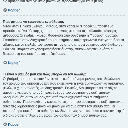
ως άβαταρ και είναι γενικώς μοναδική, προσωπική για κάθε μέλος.
Κορυφή
Πώς μπορώ να εμφανίσω ένα άβαταρ;
Μέσα στον Πίνακα Ελέγχου Μέλους, στην καρτέλα “Προφίλ”, μπορείτε να
προσθέσετε ένα άβαταρ, χρησιμοποιώντας μια από τις ακόλουθες τέσσερις
μεθόδους: Gravatar, Γκαλερί, Φόρτωση από σύνδεσμο ή Φόρτωση άβαταρ.
Εναπόκειται στον διαχειριστή του συστήματος συζητήσεων να ενεργοποιήσει τα
άβαταρ και να επιλέξει τον τρόπο με τον οποίο μπορεί να καταστούν διαθέσιμα.
Εάν δεν μπορείτε να χρησιμοποιήσετε άβαταρ, επικοινωνήστε με κάποιον
διαχειριστή του συστήματος συζητήσεων.
Κορυφή
Τι είναι ο βαθμός μου και πώς μπορώ να τον αλλάξω;
Οι βαθμοί, οι οποίοι εμφανίζονται κάτω από το όνομα μέλους σας, δηλώνουν
τον αριθμό των δημοσιεύσεων που έχετε κάνει ή είναι αναγνωριστικό ορισμένων
μελών, π.χ. συντονιστές και διαχειριστές. Γενικώς, δεν μπορείτε να αλλάξετε
άμεσα το κείμενο οποιουδήποτε βαθμού του συστήματος συζητήσεων
δεδομένου ότι αυτό καθορίζεται από τον διαχειριστή του συστήματος
συζητήσεων. Παρακαλώ μην κάνετε κατάχρηση του συστήματος συζητήσεων με
άσκοπες δημοσιεύσεις μόνο και μόνο για να ανεβάσετε τον βαθμό σας. Τα
περισσότερα συστήματα συζητήσεων δεν το ανέχονται αυτό και ο συντονιστής ή
ο διαχειριστής απλώς θα μειώσει τον αριθμό των δημοσιεύσεων σας.
Κορυφή