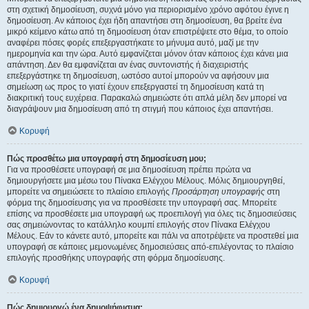
στη σχετική δημοσίευση, συχνά μόνο για περιορισμένο χρόνο αφότου έγινε η
δημοσίευση. Αν κάποιος έχει ήδη απαντήσει στη δημοσίευση, θα βρείτε ένα
μικρό κείμενο κάτω από τη δημοσίευση όταν επιστρέψετε στο θέμα, το οποίο
αναφέρει πόσες φορές επεξεργαστήκατε το μήνυμα αυτό, μαζί με την
ημερομηνία και την ώρα. Αυτό εμφανίζεται μόνον όταν κάποιος έχει κάνει μια
απάντηση. Δεν θα εμφανίζεται αν ένας συντονιστής ή διαχειριστής
επεξεργάστηκε τη δημοσίευση, ωστόσο αυτοί μπορούν να αφήσουν μια
σημείωση ως προς το γιατί έχουν επεξεργαστεί τη δημοσίευση κατά τη
διακριτική τους ευχέρεια. Παρακαλώ σημειώστε ότι απλά μέλη δεν μπορεί να
διαγράψουν μια δημοσίευση από τη στιγμή που κάποιος έχει απαντήσει.
Κορυφή
Πώς προσθέτω μια υπογραφή στη δημοσίευση μου;
Για να προσθέσετε υπογραφή σε μια δημοσίευση πρέπει πρώτα να
δημιουργήσετε μια μέσω του Πίνακα Ελέγχου Μέλους. Μόλις δημιουργηθεί,
μπορείτε να σημειώσετε το πλαίσιο επιλογής
Προσάρτηση υπογραφής
στη
φόρμα της δημοσίευσης για να προσθέσετε την υπογραφή σας. Μπορείτε
επίσης να προσθέσετε μια υπογραφή ως προεπιλογή για όλες τις δημοσιεύσεις
σας σημειώνοντας το κατάλληλο κουμπί επιλογής στον Πίνακα Ελέγχου
Μέλους. Εάν το κάνετε αυτό, μπορείτε και πάλι να αποτρέψετε να προστεθεί μια
υπογραφή σε κάποιες μεμονωμένες δημοσιεύσεις από-επιλέγοντας το πλαίσιο
επιλογής προσθήκης υπογραφής στη φόρμα δημοσίευσης.
Κορυφή
Πώς δημιουργώ ένα δημοψήφισμα;