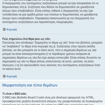
Ο διαχειριστής του συστήματος συζητήσεων μπορεί να έχει αποφασίσει ότι οι
δημοσιεύσεις στη Δ. Συζήτηση που θέλετε να δημοσιεύσετε να χρειάζονται
έλεγχο πριν υποβληθούν. Είναι επίσης πιθανό ο διαχειριστής να σας έχει
τοποθετήσει σε μια ομάδα μελών των οποίων οι δημοσιεύσεις να χρειάζονται
έλεγχο πριν υποβληθούν. Παρακαλώ επικοινωνείτε με τον διαχειριστή του
συστήματος συζητήσεων για περισσότερες πληροφορίες.
Κορυφή
Πώς σημειώνω ένα θέμα μου ως νέο;
Πατώντας στο σύνδεσμο “Σημειώστε το θέμα ως νέο” όταν τον βλέπετε, μπορείτε
να “ανεβάσετε” το θέμα στην κορυφή της Δ. Συζήτησης στην πρώτη σελίδα.
Ωστόσο, αν δεν μπορείτε να το δείτε αυτό, τότε η σημείωση θεμάτων ως νέα
μπορεί να είναι απενεργοποιημένη ή το περιθώριο χρόνου ανάμεσα σε
σημειώσεις θεμάτων ως νέα δεν έχει ακόμη επιτευχθεί. Είναι επίσης δυνατόν να
σημειώσετε ως νέο το θέμα απλώς απαντώντας σε αυτό, ωστόσο, να είστε
σίγουρος (-η) ότι ακολουθείτε τους κανόνες του συστήματος συζητήσεων όταν
το κάνετε αυτό.
Κορυφή
Μορφοποίηση και τύποι θεμάτων
Τι είναι ο BBCode;
Ο BBCode (Bulletin Board Code) είναι μία ιδιαίτερη εφαρμογή της HTML,
προσφέροντας μεγάλη δυνατότητα ελέγχου της μορφοποίησης σε συγκεκριμένα