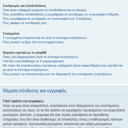
Συνδρομές και Σελιδοδείκτες
Ποια είναι η διαφορά ανάμεσα σε σελιδοδείκτη και συνδρομή;
Πώς προσθέτω σελιδοδείκτες ή εγγράφομαι σε συνδρομές σε συγκεκριμένα θέματα;
Πώς εγγράφομαι σε συνδρομές σε συγκεκριμένες Δ. Συζητήσεις;
Πώς αφαιρώ τις συνδρομές μου;
Συνημμένα
Τι συνημμένα επιτρέπονται σε αυτό το σύστημα συζητήσεων;
Πώς μπορώ να βρω όλα τα συνημμένα μου;
Θέματα σχετικά με το phpBB
Ποιος έχει δημιουργήσει αυτό το σύστημα συζητήσεων;
Γιατί δεν είναι διαθέσιμο το Χ χαρακτηριστικό;
Με ποιον θα επικοινωνήσω σχετικά με κατάχρηση ή/και νομικά θέματα που σχετίζονται
με αυτό το σύστημα συζητήσεων;
Πώς μπορώ να επικοινωνήσω με τον διαχειριστή του συστήματος συζητήσεων;
Θέματα σύνδεσης και εγγραφής
Γιατί πρέπει να εγγραφώ;
Ίσως να μην είναι απαραίτητο, εναπόκειται στον διαχειριστή του συστήματος
συζητήσεων ως προς το αν θα πρέπει να εγγραφείτε προκειμένου να αναρτήσετε
μηνύματα. Ωστόσο, η εγγραφή θα σας δώσει πρόσβαση σε πρόσθετες
υπηρεσίες που δεν είναι διαθέσιμες σε επισκέπτες όπως ο καθορισμός εικόνων
μελών (avatars), προσωπικά μηνύματα, αποστολή και λήψη μηνυμάτων