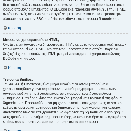
αντικείμενα σε μια δημοσίευση. Η χρήση του BBCode χορηγείται από τον
διαχειριστή, αλλά μπορεί επίσης να απενεργοποιηθεί σε μια δημοσίευση από τη
φόρμα υποβολής μηνύματος. Ο BBCode έχει παρόμοια σύνταξη με την HTML,
αλλά οι εντολές περικλείονται σε αγκύλες [ και ] αντί < και >. Για περισσότερες
πληροφορίες για τον BBCode δείτε τον οδηγό από τη φόρμα δημοσίευσης.
Κορυφή
Μπορώ να χρησιμοποιήσω HTML;
Όχι. Δεν είναι δυνατόν να δημοσιεύσετε HTML σε αυτό το σύστημα συζητήσεων
και να αποδοθεί ως HTML. Περισσότερη μορφοποίηση η οποία μπορεί να
διεξαχθεί χρησιμοποιώντας HTML μπορεί να εφαρμοστεί χρησιμοποιώντας
BBCode αντί αυτού.
Κορυφή
Τι είναι τα Smilies;
Τα Smilies, ή Emoticons, είναι μικρά εικονίδια τα οποία μπορούν να
χρησιμοποιηθούν για να εκφράσουν συναίσθημα χρησιμοποιώντας έναν
σύντομο κώδικα, π.χ. :) υποδηλώνει ευτυχισμένος, ενώ :( υποδηλώνει
λυπημένος. Η πλήρης λίστα των εικονιδίων μπορεί να εμφανιστεί στη φόρμα
δημοσίευσης. Προσπαθήστε να μη χρησιμοποιείτε καταχρηστικώς τα smilies,
καθώς μπορεί να καταστήσουν μια δημοσίευση μη αναγνώσιμη και κάποιος
συντονιστής ίσως να επεξεργαστεί ή να αφαιρέσει τη δημοσίευση ολόκληρη. Ο
διαχειριστής του συστήματος μπορεί επίσης να θέσει ένα όριο στον αριθμό των
smilies που μπορείτε να χρησιμοποιήσετε σε μια δημοσίευση.