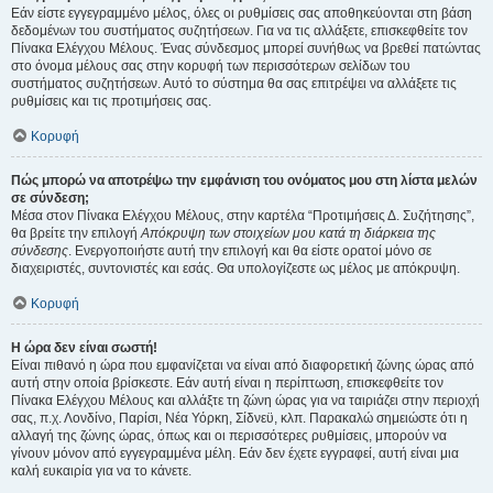
Εάν είστε εγγεγραμμένο μέλος, όλες οι ρυθμίσεις σας αποθηκεύονται στη βάση
δεδομένων του συστήματος συζητήσεων. Για να τις αλλάξετε, επισκεφθείτε τον
Πίνακα Ελέγχου Μέλους. Ένας σύνδεσμος μπορεί συνήθως να βρεθεί πατώντας
στο όνομα μέλους σας στην κορυφή των περισσότερων σελίδων του
συστήματος συζητήσεων. Αυτό το σύστημα θα σας επιτρέψει να αλλάξετε τις
ρυθμίσεις και τις προτιμήσεις σας.
Κορυφή
Πώς μπορώ να αποτρέψω την εμφάνιση του ονόματος μου στη λίστα μελών
σε σύνδεση;
Μέσα στον Πίνακα Ελέγχου Μέλους, στην καρτέλα “Προτιμήσεις Δ. Συζήτησης”,
θα βρείτε την επιλογή
Απόκρυψη των στοιχείων μου κατά τη διάρκεια της
σύνδεσης
. Ενεργοποιήστε αυτή την επιλογή και θα είστε ορατοί μόνο σε
διαχειριστές, συντονιστές και εσάς. Θα υπολογίζεστε ως μέλος με απόκρυψη.
Κορυφή
Η ώρα δεν είναι σωστή!
Είναι πιθανό η ώρα που εμφανίζεται να είναι από διαφορετική ζώνης ώρας από
αυτή στην οποία βρίσκεστε. Εάν αυτή είναι η περίπτωση, επισκεφθείτε τον
Πίνακα Ελέγχου Μέλους και αλλάξτε τη ζώνη ώρας για να ταιριάζει στην περιοχή
σας, π.χ. Λονδίνο, Παρίσι, Νέα Υόρκη, Σίδνεϋ, κλπ. Παρακαλώ σημειώστε ότι η
αλλαγή της ζώνης ώρας, όπως και οι περισσότερες ρυθμίσεις, μπορούν να
γίνουν μόνον από εγγεγραμμένα μέλη. Εάν δεν έχετε εγγραφεί, αυτή είναι μια
καλή ευκαιρία για να το κάνετε.