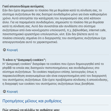
Γιατί αποσυνδέομαι αυτόματα;
Εάν δεν έχετε σημειώσει το πλαίσιο
Να με θυμάσαι
κατά τη σύνδεση σας, το
σύστημα συζητήσεων θα σας διατηρεί συνδεδεμένο μόνο για έναν καθορισμένο
χρόνο. Αυτό αποτρέπει την κατάχρηση του λογαριασμού σας από κάποιον
άλλο. Για να παραμείνετε συνδεδεμένοι, σημειώστε το πλαίσιο
Να με θυμάσαι
κατά τη σύνδεση σας. Αυτό δεν συνιστάται εάν συνδέεστε στο σύστημα
συζητήσεων από έναν κοινόχρηστο υπολογιστή, π.χ. βιβλιοθήκη, internet cafe,
πανεπιστημιακό εργαστήριο υπολογιστών, κλπ. Εάν δεν βλέπετε αυτό το
πλαίσιο επιλογής σημαίνει ότι ο διαχειριστής του συστήματος συζητήσεων έχει
απενεργοποιήσει αυτό το χαρακτηριστικό.
Κορυφή
Τι κάνει η “Διαγραφή cookies”;
Η “Διαγραφή cookies” διαγράφει τα cookies που έχουν δημιουργηθεί από το
phpBB τα οποία σας διατηρούν πιστοποιημένους και συνδεδεμένους στο
σύστημα συζητήσεων. Τα cookies παρέχουν επίσης λειτουργίες όπως η
παρακολούθηση αναγνωσμένων εάν είναι ενεργοποιημένη από τον διαχειριστή
του συστήματος συζητήσεων. Εάν έχετε προβλήματα σύνδεσης ή αποσύνδεσης,
η διαγραφή των cookies του συστήματος συζητήσεων ίσως βοηθήσει.
Κορυφή
Προτιμήσεις μέλους και ρυθμίσεις
Πώς μπορώ να αλλάξω τις ρυθμίσεις μου;