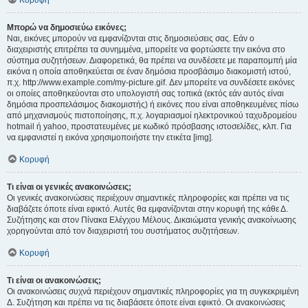
Κορυφή
Μπορώ να δημοσιεύω εικόνες;
Ναι, εικόνες μπορούν να εμφανίζονται στις δημοσιεύσεις σας. Εάν ο
διαχειριστής επιτρέπει τα συνημμένα, μπορείτε να φορτώσετε την εικόνα στο
σύστημα συζητήσεων. Διαφορετικά, θα πρέπει να συνδέσετε με παραπομπή μία
εικόνα η οποία αποθηκεύεται σε έναν δημόσια προσβάσιμο διακομιστή ιστού,
π.χ. http://www.example.com/my-picture.gif. Δεν μπορείτε να συνδέσετε εικόνες
οι οποίες αποθηκεύονται στο υπολογιστή σας τοπικά (εκτός εάν αυτός είναι
δημόσια προσπελάσιμος διακομιστής) ή εικόνες που είναι αποθηκευμένες πίσω
από μηχανισμούς πιστοποίησης, π.χ. λογαριασμοί ηλεκτρονικού ταχυδρομείου
hotmail ή yahoo, προστατευμένες με κωδικό πρόσβασης ιστοσελίδες, κλπ. Για
να εμφανιστεί η εικόνα χρησιμοποιήστε την ετικέτα [img].
Κορυφή
Τι είναι οι γενικές ανακοινώσεις;
Οι γενικές ανακοινώσεις περιέχουν σημαντικές πληροφορίες και πρέπει να τις
διαβάζετε όποτε είναι εφικτό. Αυτές θα εμφανίζονται στην κορυφή της κάθε Δ.
Συζήτησης και στον Πίνακα Ελέγχου Μέλους. Δικαιώματα γενικής ανακοίνωσης
χορηγούνται από τον διαχειριστή του συστήματος συζητήσεων.
Κορυφή
Τι είναι οι ανακοινώσεις;
Οι ανακοινώσεις συχνά περιέχουν σημαντικές πληροφορίες για τη συγκεκριμένη
Δ. Συζήτηση και πρέπει να τις διαβάσετε όποτε είναι εφικτό. Οι ανακοινώσεις