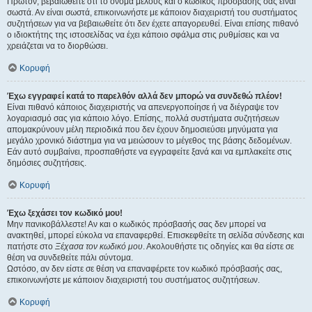
Πρώτον, βεβαιωθείτε ότι το όνομα μέλους και ο κωδικός πρόσβασής σας είναι
σωστά. Αν είναι σωστά, επικοινωνήστε με κάποιον διαχειριστή του συστήματος
συζητήσεων για να βεβαιωθείτε ότι δεν έχετε απαγορευθεί. Είναι επίσης πιθανό
ο ιδιοκτήτης της ιστοσελίδας να έχει κάποιο σφάλμα στις ρυθμίσεις και να
χρειάζεται να το διορθώσει.
Κορυφή
Έχω εγγραφεί κατά το παρελθόν αλλά δεν μπορώ να συνδεθώ πλέον!
Είναι πιθανό κάποιος διαχειριστής να απενεργοποίησε ή να διέγραψε τον
λογαριασμό σας για κάποιο λόγο. Επίσης, πολλά συστήματα συζητήσεων
απομακρύνουν μέλη περιοδικά που δεν έχουν δημοσιεύσει μηνύματα για
μεγάλο χρονικό διάστημα για να μειώσουν το μέγεθος της βάσης δεδομένων.
Εάν αυτό συμβαίνει, προσπαθήστε να εγγραφείτε ξανά και να εμπλακείτε στις
δημόσιες συζητήσεις.
Κορυφή
Έχω ξεχάσει τον κωδικό μου!
Μην πανικοβάλλεστε! Αν και ο κωδικός πρόσβασής σας δεν μπορεί να
ανακτηθεί, μπορεί εύκολα να επαναφερθεί. Επισκεφθείτε τη σελίδα σύνδεσης και
πατήστε στο
Ξέχασα τον κωδικό μου
. Ακολουθήστε τις οδηγίες και θα είστε σε
θέση να συνδεθείτε πάλι σύντομα.
Ωστόσο, αν δεν είστε σε θέση να επαναφέρετε τον κωδικό πρόσβασής σας,
επικοινωνήστε με κάποιον διαχειριστή του συστήματος συζητήσεων.
Κορυφή