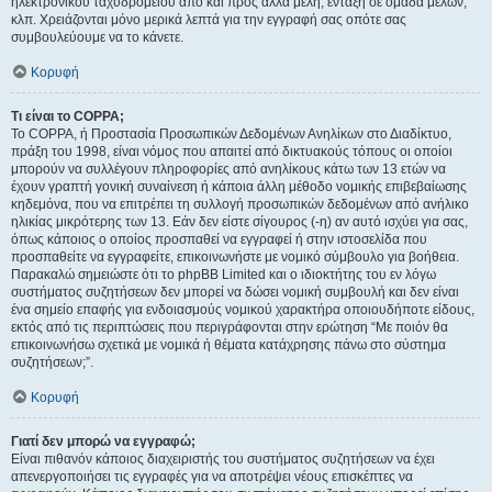
ηλεκτρονικού ταχυδρομείου από και προς άλλα μέλη, ένταξη σε ομάδα μελών,
κλπ. Χρειάζονται μόνο μερικά λεπτά για την εγγραφή σας οπότε σας
συμβουλεύουμε να το κάνετε.
Κορυφή
Τι είναι το COPPA;
Το COPPA, ή Προστασία Προσωπικών Δεδομένων Ανηλίκων στο Διαδίκτυο,
πράξη του 1998, είναι νόμος που απαιτεί από δικτυακούς τόπους οι οποίοι
μπορούν να συλλέγουν πληροφορίες από ανηλίκους κάτω των 13 ετών να
έχουν γραπτή γονική συναίνεση ή κάποια άλλη μέθοδο νομικής επιβεβαίωσης
κηδεμόνα, που να επιτρέπει τη συλλογή προσωπικών δεδομένων από ανήλικο
ηλικίας μικρότερης των 13. Εάν δεν είστε σίγουρος (-η) αν αυτό ισχύει για σας,
όπως κάποιος ο οποίος προσπαθεί να εγγραφεί ή στην ιστοσελίδα που
προσπαθείτε να εγγραφείτε, επικοινωνήστε με νομικό σύμβουλο για βοήθεια.
Παρακαλώ σημειώστε ότι το phpBB Limited και ο ιδιοκτήτης του εν λόγω
συστήματος συζητήσεων δεν μπορεί να δώσει νομική συμβουλή και δεν είναι
ένα σημείο επαφής για ενδοιασμούς νομικού χαρακτήρα οποιουδήποτε είδους,
εκτός από τις περιπτώσεις που περιγράφονται στην ερώτηση “Με ποιόν θα
επικοινωνήσω σχετικά με νομικά ή θέματα κατάχρησης πάνω στο σύστημα
συζητήσεων;”.
Κορυφή
Γιατί δεν μπορώ να εγγραφώ;
Είναι πιθανόν κάποιος διαχειριστής του συστήματος συζητήσεων να έχει
απενεργοποιήσει τις εγγραφές για να αποτρέψει νέους επισκέπτες να