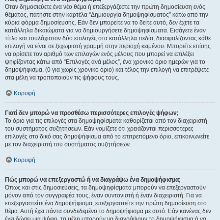
Όταν δημοσιεύετε ένα νέο θέμα ή επεξεργάζεστε την πρώτη δημοσίευση ενός
θέματος, πατήστε στην καρτέλα “Δημιουργία δημοψηφίσματος” κάτω από την
κύρια φόρμα δημοσίευσης. Εάν δεν μπορείτε να το δείτε αυτό, δεν έχετε τα
κατάλληλα δικαιώματα για να δημιουργήσετε δημοψηφίσματα. Εισάγετε έναν
τίτλο και τουλάχιστον δύο επιλογές στα κατάλληλα πεδία, διασφαλίζοντας κάθε
επιλογή να είναι σε ξεχωριστή γραμμή στην περιοχή κειμένου. Μπορείτε επίσης
να ορίσετε τον αριθμό των επιλογών ενός μέλους που μπορεί να επιλέξει
ψηφίζοντας κάτω από “Επιλογές ανά μέλος”, ένα χρονικό όριο ημερών για το
δημοψήφισμα, (0 για χωρίς χρονικό όριο) και τέλος την επιλογή να επιτρέψετε
στα μέλη να τροποποιούν τις ψήφους τους.
Κορυφή
Γιατί δεν μπορώ να προσθέσω περισσότερες επιλογές ψήφων;
Το όριο για τις επιλογές στα δημοψηφίσματα καθορίζεται από τον διαχειριστή
του συστήματος συζητήσεων. Εάν νομίζετε ότι χρειάζονται περισσότερες
επιλογές στο δικό σας δημοψήφισμα από το επιτρεπόμενο όριο, επικοινωνείτε
με τον διαχειριστή του συστήματος συζητήσεων.
Κορυφή
Πώς μπορώ να επεξεργαστώ ή να διαγράψω ένα δημοψήφισμα;
Όπως και στις δημοσιεύσεις, τα δημοψηφίσματα μπορούν να επεξεργαστούν
μόνον από τον συγγραφέα τους, έναν συντονιστή ή έναν διαχειριστή. Για να
επεξεργαστείτε ένα δημοψήφισμα, επεξεργαστείτε την πρώτη δημοσίευση στο
θέμα. Αυτή έχει πάντα συνδεδεμένο το δημοψήφισμα με αυτό. Εάν κανένας δεν
έχει δώσει μια ψήφο, τα μέλη μπορούν να διαγράψουν το δημοψήφισμα ή να