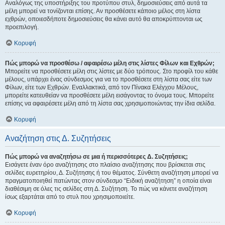
Αναλόγως της υποστήριξης του προτύπου στυλ, δημοσιεύσεις από αυτά τα
μέλη μπορεί να τονίζονται επίσης. Αν προσθέσετε κάποιο μέλος στη λίστα
εχθρών, οποιεσδήποτε δημοσιεύσεις θα κάνει αυτό θα αποκρύπτονται ως
προεπιλογή.
Κορυφή
Πώς μπορώ να προσθέσω / αφαιρέσω μέλη στις λίστες Φίλων και Εχθρών;
Μπορείτε να προσθέσετε μέλη στις λίστες με δύο τρόπους. Στο προφίλ του κάθε
μέλους, υπάρχει ένας σύνδεσμος για να το προσθέσετε στη λίστα σας είτε των
Φίλων, είτε των Εχθρών. Εναλλακτικά, από τον Πίνακα Ελέγχου Μέλους,
μπορείτε κατευθείαν να προσθέσετε μέλη εισάγοντας το όνομα τους. Μπορείτε
επίσης να αφαιρέσετε μέλη από τη λίστα σας χρησιμοποιώντας την ίδια σελίδα.
Κορυφή
Αναζήτηση στις Δ. Συζητήσεις
Πώς μπορώ να αναζητήσω σε μια ή περισσότερες Δ. Συζητήσεις;
Εισάγετε έναν όρο αναζήτησης στο πλαίσιο αναζήτησης που βρίσκεται στις
σελίδες ευρετηρίου, Δ. Συζήτησης ή του θέματος. Σύνθετη αναζήτηση μπορεί να
πραγματοποιηθεί πατώντας στον σύνδεσμο “Ειδική αναζήτηση” η οποία είναι
διαθέσιμη σε όλες τις σελίδες στη Δ. Συζήτηση. Το πώς να κάνετε αναζήτηση
ίσως εξαρτάται από το στυλ που χρησιμοποιείτε.
Κορυφή