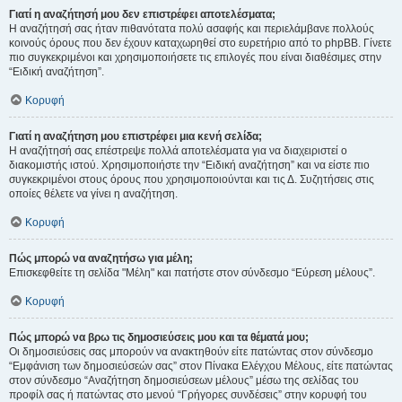
Γιατί η αναζήτησή μου δεν επιστρέφει αποτελέσματα;
Η αναζήτησή σας ήταν πιθανότατα πολύ ασαφής και περιελάμβανε πολλούς
κοινούς όρους που δεν έχουν καταχωρηθεί στο ευρετήριο από το phpBB. Γίνετε
πιο συγκεκριμένοι και χρησιμοποιήσετε τις επιλογές που είναι διαθέσιμες στην
“Ειδική αναζήτηση”.
Κορυφή
Γιατί η αναζήτηση μου επιστρέφει μια κενή σελίδα;
Η αναζήτησή σας επέστρεψε πολλά αποτελέσματα για να διαχειριστεί ο
διακομιστής ιστού. Χρησιμοποιήστε την “Ειδική αναζήτηση” και να είστε πιο
συγκεκριμένοι στους όρους που χρησιμοποιούνται και τις Δ. Συζητήσεις στις
οποίες θέλετε να γίνει η αναζήτηση.
Κορυφή
Πώς μπορώ να αναζητήσω για μέλη;
Επισκεφθείτε τη σελίδα "Μέλη" και πατήστε στον σύνδεσμο “Εύρεση μέλους”.
Κορυφή
Πώς μπορώ να βρω τις δημοσιεύσεις μου και τα θέματά μου;
Οι δημοσιεύσεις σας μπορούν να ανακτηθούν είτε πατώντας στον σύνδεσμο
“Εμφάνιση των δημοσιεύσεών σας” στον Πίνακα Ελέγχου Μέλους, είτε πατώντας
στον σύνδεσμο “Αναζήτηση δημοσιεύσεων μέλους” μέσω της σελίδας του
προφίλ σας ή πατώντας στο μενού “Γρήγορες συνδέσεις” στην κορυφή του