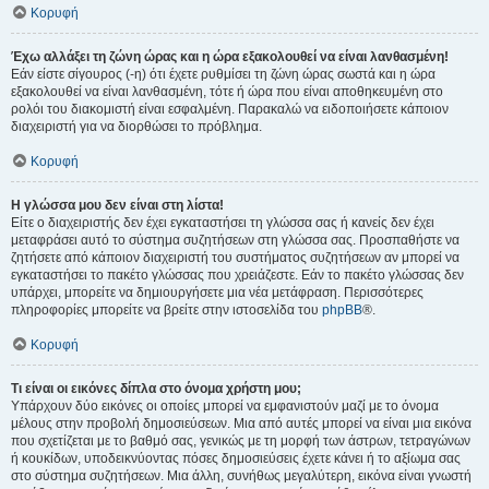
Κορυφή
Έχω αλλάξει τη ζώνη ώρας και η ώρα εξακολουθεί να είναι λανθασμένη!
Εάν είστε σίγουρος (-η) ότι έχετε ρυθμίσει τη ζώνη ώρας σωστά και η ώρα
εξακολουθεί να είναι λανθασμένη, τότε ή ώρα που είναι αποθηκευμένη στο
ρολόι του διακομιστή είναι εσφαλμένη. Παρακαλώ να ειδοποιήσετε κάποιον
διαχειριστή για να διορθώσει το πρόβλημα.
Κορυφή
Η γλώσσα μου δεν είναι στη λίστα!
Είτε ο διαχειριστής δεν έχει εγκαταστήσει τη γλώσσα σας ή κανείς δεν έχει
μεταφράσει αυτό το σύστημα συζητήσεων στη γλώσσα σας. Προσπαθήστε να
ζητήσετε από κάποιον διαχειριστή του συστήματος συζητήσεων αν μπορεί να
εγκαταστήσει το πακέτο γλώσσας που χρειάζεστε. Εάν το πακέτο γλώσσας δεν
υπάρχει, μπορείτε να δημιουργήσετε μια νέα μετάφραση. Περισσότερες
πληροφορίες μπορείτε να βρείτε στην ιστοσελίδα του
phpBB
®.
Κορυφή
Τι είναι οι εικόνες δίπλα στο όνομα χρήστη μου;
Υπάρχουν δύο εικόνες οι οποίες μπορεί να εμφανιστούν μαζί με το όνομα
μέλους στην προβολή δημοσιεύσεων. Μια από αυτές μπορεί να είναι μια εικόνα
που σχετίζεται με το βαθμό σας, γενικώς με τη μορφή των άστρων, τετραγώνων
ή κουκίδων, υποδεικνύοντας πόσες δημοσιεύσεις έχετε κάνει ή το αξίωμα σας
στο σύστημα συζητήσεων. Μια άλλη, συνήθως μεγαλύτερη, εικόνα είναι γνωστή