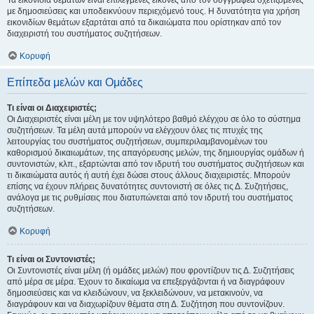
Τα εικονίδια θεμάτων είναι επιλεγμένες εικόνες από τον συγγραφέα σχετιζόμενες
με δημοσιεύσεις και υποδεικνύουν περιεχόμενό τους. Η δυνατότητα για χρήση
εικονιδίων θεμάτων εξαρτάται από τα δικαιώματα που ορίστηκαν από τον
διαχειριστή του συστήματος συζητήσεων.
Κορυφή
Επίπεδα μελών και Ομάδες
Τι είναι οι Διαχειριστές;
Οι Διαχειριστές είναι μέλη με τον υψηλότερο βαθμό ελέγχου σε όλο το σύστημα
συζητήσεων. Τα μέλη αυτά μπορούν να ελέγχουν όλες τις πτυχές της
λειτουργίας του συστήματος συζητήσεων, συμπεριλαμβανομένων του
καθορισμού δικαιωμάτων, της απαγόρευσης μελών, της δημιουργίας ομάδων ή
συντονιστών, κλπ., εξαρτώνται από τον ιδρυτή του συστήματος συζητήσεων και
τι δικαιώματα αυτός ή αυτή έχει δώσει στους άλλους διαχειριστές. Μπορούν
επίσης να έχουν πλήρεις δυνατότητες συντονιστή σε όλες τις Δ. Συζητήσεις,
ανάλογα με τις ρυθμίσεις που διατυπώνεται από τον ιδρυτή του συστήματος
συζητήσεων.
Κορυφή
Τι είναι οι Συντονιστές;
Οι Συντονιστές είναι μέλη (ή ομάδες μελών) που φροντίζουν τις Δ. Συζητήσεις
από μέρα σε μέρα. Έχουν το δικαίωμα να επεξεργάζονται ή να διαγράφουν
δημοσιεύσεις και να κλειδώνουν, να ξεκλειδώνουν, να μετακινούν, να
διαγράφουν και να διαχωρίζουν θέματα στη Δ. Συζήτηση που συντονίζουν.