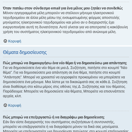
Όταν πατάω στον σύνδεσμο email για ένα μέλος μου ζητάει να συνδεθώ;
Μόνον εγγεγραμμένα μέλη μπορούν να στείλουν μήνυμα ηλεκτρονικού
ταχυδρομείου σε άλλα μέλη μέσω της ενσωματωμένης φόρμας αποστολής
μηνύματος ηλεκτρονικού ταχυδρομείου και μόνο αν ο διαχειριστής έχει
ενεργοποιήσει αυτή τη δυνατότητα. Αυτό γίνεται για να αποτραπεί η κακόβουλη
χρήση του συστήματος ηλεκτρονικού ταχυδρομείου από ανώνυμα μέλη.
Κορυφή
Θέματα δημοσίευσης
Πώς μπορώ να δημιουργήσω ένα νέο θέμα ή να δημοσιεύσω μια απάντηση;
Για να δημοσιεύσετε ένα νέο θέμα σε μια Δ. Συζήτηση, πατήστε στο κουμπί “Νέο
θέμα”. Για να δημοσιεύσετε μια απάντηση σε ένα θέμα, πατήστε στο κουμπί
“Απάντηση”. Μπορεί να χρειαστεί να εγγραφείτε προκειμένου να μπορέσετε να
δημοσιεύσετε ένα μήνυμα. Μια λίστα με τα δικαιώματά σας σε κάθε Δ. Συζήτηση
είναι διαθέσιμη στο κάτω μέρος στις οθόνες της Δ. Συζήτησης και του θέματος.
Παράδειγμα: Μπορείτε να δημοσιεύετε νέα θέματα, Μπορείτε να επισυνάπτετε
αρχεία, κλπ.
Κορυφή
Πώς μπορώ να επεξεργαστώ ή να διαγράψω μια δημοσίευση;
Εάν δεν είστε διαχειριστής του συστήματος συζητήσεων ή συντονιστής,
μπορείτε να επεξεργαστείτε ή να διαγράψετε μόνον τα δικά σας μηνύματα.
Μπορείτε να επεξεργαστείτε μια δημοσίευση πατώντας στο κουμπί επεξεργασίας