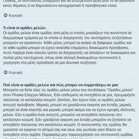
Γενικώς, οι συντονιστές υπάρχουν για να αποτρέπουν μέλη από το να βγαίνουν
εκτός θέματος ή να δημοσιεύουν καταχρηστικό ή προσβλητικό υλικό.
Κορυφή
Τι είναι οι ομάδες μελών;
Οι ομάδες μελών είναι ομάδες από μέλη οι οποίες μοιράζουν την κοινότητα σε
διαχειρίσιμα τμήματα με τα οποία οι διαχειριστές του συστήματος συζητήσεων
μπορούν να εργαστούν. Κάθε μέλος μπορεί να ανήκει σε διάφορες ομάδες και
σε κάθε ομάδα μπορεί να έχουν ανατεθεί επιμέρους δικαιώματα πρόσβασης.
Αυτό παρέχει έναν εύκολο τρόπο σε διαχειριστές να αλλάξουν τα δικαιώματα για
πολλά μέλη ταυτόχρονα, όπως είναι αλλαγή δικαιωμάτων συντονιστή ή
χορήγηση στα μέλη πρόσβαση σε μια ιδιωτική συζήτηση.
Κορυφή
Πού είναι οι ομάδες μελών και πώς μπορώ να συμμετάσχω σε μια;
Μπορείτε να δείτε όλες τις ομάδες μελών μέσω του συνδέσμου “Ομάδες μελών”
στον Πίνακα Ελέγχου Μέλους. Εάν επιθυμείτε να ενταχθείτε σε μια, προχωρήστε
πατώντας το κατάλληλο κουμπί. Ωστόσο, δεν έχουν όλες οι ομάδες μελών
ανοιχτή πρόσβαση. Μερικές μπορεί να χρειάζονται έγκριση για ένταξη, μερικές
μπορεί να είναι κλειστές και μερικές μπορεί ακόμη και να έχουν κρυφές ιδιότητες
μελών. Εάν η ομάδα είναι ανοιχτή, μπορείτε να ενταχθείτε πατώντας στο
κατάλληλο κουμπί. Εάν χρειάζεται έγκριση για ένταξη μπορείτε να ζητήσετε να
ενταχθείτε πατώντας στο κατάλληλο κουμπί. Ο συντονιστής της ομάδας θα
χρειαστεί να εγκρίνει το αίτημα σας και ίσως σας ρωτήσει γιατί θέλετε να
ενταχθείτε στην ομάδα. Παρακαλώ μην παρενοχλήσετε τον συντονιστή ομάδας