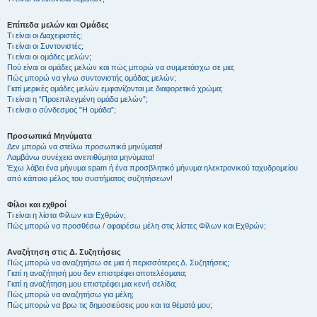
Επίπεδα μελών και Ομάδες
Τι είναι οι Διαχειριστές;
Τι είναι οι Συντονιστές;
Τι είναι οι ομάδες μελών;
Πού είναι οι ομάδες μελών και πώς μπορώ να συμμετάσχω σε μια;
Πώς μπορώ να γίνω συντονιστής ομάδας μελών;
Γιατί μερικές ομάδες μελών εμφανίζονται με διαφορετικό χρώμα;
Τι είναι η “Προεπιλεγμένη ομάδα μελών”;
Τι είναι ο σύνδεσμος "Η ομάδα”;
Προσωπικά Μηνύματα
Δεν μπορώ να στείλω προσωπικά μηνύματα!
Λαμβάνω συνέχεια ανεπιθύμητα μηνύματα!
Έχω λάβει ένα μήνυμα spam ή ένα προσβλητικό μήνυμα ηλεκτρονικού ταχυδρομείου
από κάποιο μέλος του συστήματος συζητήσεων!
Φίλοι και εχθροί
Τι είναι η λίστα Φίλων και Εχθρών;
Πώς μπορώ να προσθέσω / αφαιρέσω μέλη στις λίστες Φίλων και Εχθρών;
Αναζήτηση στις Δ. Συζητήσεις
Πώς μπορώ να αναζητήσω σε μια ή περισσότερες Δ. Συζητήσεις;
Γιατί η αναζήτησή μου δεν επιστρέφει αποτελέσματα;
Γιατί η αναζήτηση μου επιστρέφει μια κενή σελίδα;
Πώς μπορώ να αναζητήσω για μέλη;
Πώς μπορώ να βρω τις δημοσιεύσεις μου και τα θέματά μου;