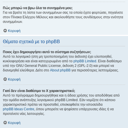
Πώς μπορώ να βρω όλα τα συνημμένα μου;
Για να βρείτε τη λίστα των συνημμένων σας τα οποία έχετε φορτώσει, πηγαίνετε
στον Πίνακα Ελέγχου Μέλους και ακολουθήστε τους συνδέσμους στην ενότητα
συνημμένων.
Κορυφή
Θέματα σχετικά με το phpBB
Ποιος έχει δημιουργήσει αυτό το σύστημα συζητήσεων;
Αυτό το λογισμικό (στη μη τροποποιημένη του έκδοση) έχει υλοποιηθεί,
κυκλοφορήσει και είναι κατοχυρωμένο από το
phpBB Limited
. Είναι διαθέσιμο
υπό την GNU General Public License, έκδοση 2 (GPL-2.0) και μπορεί να
διανεμηθεί ελεύθερα. Δείτε στο
About phpBB
για περισσότερες λεπτομέρειες.
Κορυφή
Γιατί δεν είναι διαθέσιμο το Χ χαρακτηριστικό;
Αυτό το πρόγραμμα δημιουργήθηκε και η άδεια χρήσης του αποδόθηκε από
την ομάδα ανάπτυξης λογισμικού phpBB Limited. Εάν νομίζετε ότι κάποιο
χαρακτηριστικό πρέπει να προστεθεί, επισκεφθείτε την ιστοσελίδα
phpBB Ideas Centre
, όπου μπορείτε να ψηφίσετε υπάρχουσες ιδέες ή να
προτείνετε νέες λειτουργίες.
Κορυφή