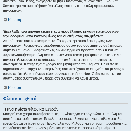
συγκεκριμένο μέλος, αναφέρετε τα μηνύματα στους συντονιστές. Έχουν τη
δυνατότητα να αποτρέψουν ένα μέλος από την αποστολή προσωπικών
μηνυμάτων.
Κορυφή
Έχω λάβει ένα μήνυμα spam ή ένα προσβλητικό μήνυμα ηλεκτρονικού
ταχυδρομείου από κάποιο μέλος του συστήματος συζητήσεων!
Λυπούμαστε που το ακούμε αυτό. Το χαρακτηριστικό λειτουργίας των
μηνυμάτων ηλεκτρονικού ταχυδρομείου αυτού του συστήματος συζητήσεων
συμπεριλαμβάνουν ασφαλιστικές δικλείδες για να προσπαθήσουμε και να
παρακολουθήσουμε μέλη που αποστέλλουν τέτοια μηνύματα, οπότε στείλτε
μήνυμα ηλεκτρονικού ταχυδρομείου στον διαχειριστή του συστήματος
συζητήσεων με πλήρες αντίγραφο του μηνύματος που λάβατε. Είναι πολύ
σημαντικό να υπάρχουν οι κεφαλίδες που περιέχουν τα στοιχεία του μέλους το
οποίο απέστειλε το μήνυμα ηλεκτρονικού ταχυδρομείου. Ο διαχειριστής του
συστήματος συζητήσεων μπορεί στη συνέχεια να λάβει μέτρα.
Κορυφή
Φίλοι και εχθροί
Τι είναι η λίστα Φίλων και Εχθρών;
Μπορείτε να χρησιμοποιήσετε αυτές τις λίστες για να οργανώσετε τα μέλη του
συστήματος συζητήσεων. Τα μέλη που προστίθενται στη λίστα φίλων σας θα
εμφανίζονται σε λίστα στον Πίνακα Ελέγχου Μέλους για γρήγορη πρόσβαση για
να βλέπετε εάν είναι συνδεδεμένοι και να στέλνετε προσωπικά μηνύματα.