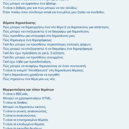
Πώς μπορώ να εμφανίσω ένα άβαταρ;
Τι είναι ο βαθμός μου και πώς μπορώ να τον αλλάξω;
Όταν πατάω στον σύνδεσμο email για ένα μέλος μου ζητάει να συνδεθώ;
Θέματα δημοσίευσης
Πώς μπορώ να δημιουργήσω ένα νέο θέμα ή να δημοσιεύσω μια απάντηση;
Πώς μπορώ να επεξεργαστώ ή να διαγράψω μια δημοσίευση;
Πώς προσθέτω μια υπογραφή στη δημοσίευση μου;
Πώς δημιουργώ ένα δημοψήφισμα;
Γιατί δεν μπορώ να προσθέσω περισσότερες επιλογές ψήφων;
Πώς μπορώ να επεξεργαστώ ή να διαγράψω ένα δημοψήφισμα;
Γιατί δεν έχω πρόσβαση σε μια Δ. Συζήτηση;
Γιατί δεν μπορώ να προσθέσω συνημμένα;
Γιατί έχω λάβει μια προειδοποίηση;
Πώς μπορώ να αναφέρω δημοσιεύσεις σε έναν συντονιστή;
Τι είναι το κουμπί “Αποθήκευση” στη δημοσίευση θέματος;
Γιατί η δημοσίευση χρειάζεται να εγκριθεί;
Πώς σημειώνω ένα θέμα μου ως νέο;
Μορφοποίηση και τύποι θεμάτων
Τι είναι ο BBCode;
Μπορώ να χρησιμοποιήσω HTML;
Τι είναι τα Smilies;
Μπορώ να δημοσιεύω εικόνες;
Τι είναι οι γενικές ανακοινώσεις;
Τι είναι οι ανακοινώσεις;
Τι είναι τα επισημασμένα θέματα;
Τι είναι τα κλειδωμένα θέματα;
Τι είναι τα εικονίδια θεμάτων;