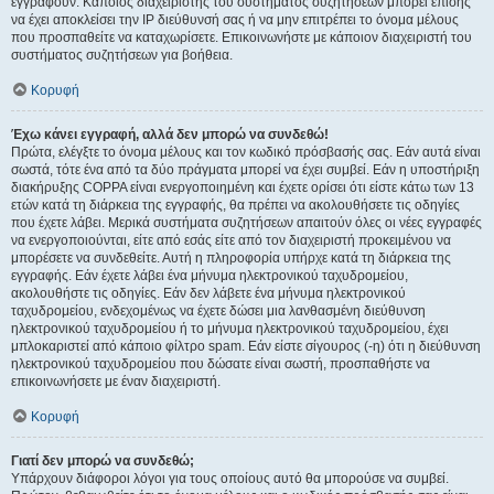
εγγραφούν. Κάποιος διαχειριστής του συστήματος συζητήσεων μπορεί επίσης
να έχει αποκλείσει την IP διεύθυνσή σας ή να μην επιτρέπει το όνομα μέλους
που προσπαθείτε να καταχωρίσετε. Επικοινωνήστε με κάποιον διαχειριστή του
συστήματος συζητήσεων για βοήθεια.
Κορυφή
Έχω κάνει εγγραφή, αλλά δεν μπορώ να συνδεθώ!
Πρώτα, ελέγξτε το όνομα μέλους και τον κωδικό πρόσβασής σας. Εάν αυτά είναι
σωστά, τότε ένα από τα δύο πράγματα μπορεί να έχει συμβεί. Εάν η υποστήριξη
διακήρυξης COPPA είναι ενεργοποιημένη και έχετε ορίσει ότι είστε κάτω των 13
ετών κατά τη διάρκεια της εγγραφής, θα πρέπει να ακολουθήσετε τις οδηγίες
που έχετε λάβει. Μερικά συστήματα συζητήσεων απαιτούν όλες οι νέες εγγραφές
να ενεργοποιούνται, είτε από εσάς είτε από τον διαχειριστή προκειμένου να
μπορέσετε να συνδεθείτε. Αυτή η πληροφορία υπήρχε κατά τη διάρκεια της
εγγραφής. Εάν έχετε λάβει ένα μήνυμα ηλεκτρονικού ταχυδρομείου,
ακολουθήστε τις οδηγίες. Εάν δεν λάβετε ένα μήνυμα ηλεκτρονικού
ταχυδρομείου, ενδεχομένως να έχετε δώσει μια λανθασμένη διεύθυνση
ηλεκτρονικού ταχυδρομείου ή το μήνυμα ηλεκτρονικού ταχυδρομείου, έχει
μπλοκαριστεί από κάποιο φίλτρο spam. Εάν είστε σίγουρος (-η) ότι η διεύθυνση
ηλεκτρονικού ταχυδρομείου που δώσατε είναι σωστή, προσπαθήστε να
επικοινωνήσετε με έναν διαχειριστή.
Κορυφή
Γιατί δεν μπορώ να συνδεθώ;
Υπάρχουν διάφοροι λόγοι για τους οποίους αυτό θα μπορούσε να συμβεί.