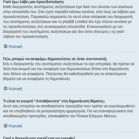
Γιατί έχω λάβει μια προειδοποίηση;
Κάθε διαχειριστής συστήματος συζητήσεων έχει δικό του σύνολο των κανόνων
στην ιστοσελίδα του. Εάν έχετε παραβεί κάποιο κανόνα, τότε ίσως να λάβατε μια
προειδοποίηση. Παρακαλώ σημειώστε ότι αυτό είναι απόφαση του διαχειριστή
του συστήματος συζητήσεων και το phpBB Limited δεν έχει τίποτα να κάνει με
τις προειδοποιήσεις στη συγκεκριμένη ιστοσελίδα. Επικοινωνήστε με τον
διαχειριστή του συστήματος συζητήσεων εάν δεν είστε σίγουρος (-η) γιατί
λάβατε την προειδοποίηση.
Κορυφή
Πώς μπορώ να αναφέρω δημοσιεύσεις σε έναν συντονιστή;
Εάν ο διαχειριστής του συστήματος συζητήσεων το έχει επιτρέψει, θα πρέπει να
δείτε ένα κουμπί για την αναφορά των δημοσιεύσεων δίπλα στη δημοσίευση
που θέλετε να αναφέρετε. Πατώντας θα καθοδηγηθείτε για τα απαιτούμενα
βήματα για να αναφέρετε τη δημοσίευση.
Κορυφή
Τι είναι το κουμπί “Αποθήκευση” στη δημοσίευση θέματος;
Αυτό σας επιτρέπει να αποθηκεύσετε προσχέδια που πρέπει να συμπληρωθούν
και να υποβληθούν σε μεταγενέστερη ημερομηνία. Για να επαναφορτώσετε ένα
αποθηκευμένο προσχέδιο, επισκεφθείτε τον Πίνακα Ελέγχου Μέλους.
Κορυφή
Γιατί η δημοσίευση χρειάζεται να εγκριθεί;