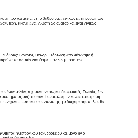
κόνα που σχετίζεται με το βαθμό σας, γενικώς με τη μορφή των
αλύτερη, εικόνα είναι γνωστή ως άβαταρ και είναι γενικώς
ς μεθόδους: Gravatar, Γκαλερί, Φόρτωση από σύνδεσμο ή
ορεί να καταστούν διαθέσιμα. Εάν δεν μπορείτε να
σμένων μελών, π.χ. συντονιστές και διαχειριστές. Γενικώς, δεν
του συστήματος συζητήσεων. Παρακαλώ μην κάνετε κατάχρηση
ο ανέχονται αυτό και ο συντονιστής ή ο διαχειριστής απλώς θα
νύματος ηλεκτρονικού ταχυδρομείου και μόνο αν ο