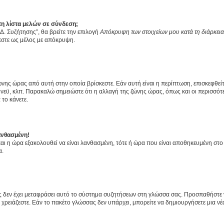
η λίστα μελών σε σύνδεση;
Δ. Συζήτησης”, θα βρείτε την επιλογή
Απόκρυψη των στοιχείων μου κατά τη διάρκει
ζεστε ως μέλος με απόκρυψη.
ζώνης ώρας από αυτή στην οποία βρίσκεστε. Εάν αυτή είναι η περίπτωση, επισκεφθεί
 Σίδνεϋ, κλπ. Παρακαλώ σημειώστε ότι η αλλαγή της ζώνης ώρας, όπως και οι περισσ
 το κάνετε.
ανθασμένη!
 και η ώρα εξακολουθεί να είναι λανθασμένη, τότε ή ώρα που είναι αποθηκευμένη στ
α.
νείς δεν έχει μεταφράσει αυτό το σύστημα συζητήσεων στη γλώσσα σας. Προσπαθήστε
χρειάζεστε. Εάν το πακέτο γλώσσας δεν υπάρχει, μπορείτε να δημιουργήσετε μια ν