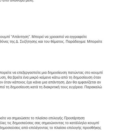
ου από ανώνυμα μέλη.
κουμπί “Απάντηση”. Μπορεί να χρειαστεί να εγγραφείτε
οθόνες της Δ. Συζήτησης και του θέματος. Παράδειγμα: Μπορείτε
Μπορείτε να επεξεργαστείτε μια δημοσίευση πατώντας στο κουμπί
υση, θα βρείτε ένα μικρό κείμενο κάτω από τη δημοσίευση όταν
ν όταν κάποιος έχει κάνει μια απάντηση. Δεν θα εμφανίζεται αν
τεί τη δημοσίευση κατά τη διακριτική τους ευχέρεια. Παρακαλώ
ίτε να σημειώσετε το πλαίσιο επιλογής
Προσάρτηση
λες τις δημοσιεύσεις σας σημειώνοντας το κατάλληλο κουμπί
 δημοσιεύσεις από-επιλέγοντας το πλαίσιο επιλογής προσθήκης