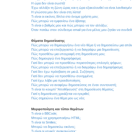
Η ώρα δεν είναι σωστή!
Έχω αλλάξει τη ζώνη ώρας και η ώρα εξακολουθεί να είναι λανθασμέν
Η γλώσσα μου δεν είναι στη λίστα!
Τι είναι οι εικόνες δίπλα στο όνομα χρήστη μου;
Πώς μπορώ να εμφανίσω ένα άβαταρ;
Τι είναι ο βαθμός μου και πώς μπορώ να τον αλλάξω;
Όταν πατάω στον σύνδεσμο email για ένα μέλος μου ζητάει να συνδε
Θέματα δημοσίευσης
Πώς μπορώ να δημιουργήσω ένα νέο θέμα ή να δημοσιεύσω μια απάν
Πώς μπορώ να επεξεργαστώ ή να διαγράψω μια δημοσίευση;
Πώς προσθέτω μια υπογραφή στη δημοσίευση μου;
Πώς δημιουργώ ένα δημοψήφισμα;
Γιατί δεν μπορώ να προσθέσω περισσότερες επιλογές ψήφων;
Πώς μπορώ να επεξεργαστώ ή να διαγράψω ένα δημοψήφισμα;
Γιατί δεν έχω πρόσβαση σε μια Δ. Συζήτηση;
Γιατί δεν μπορώ να προσθέσω συνημμένα;
Γιατί έχω λάβει μια προειδοποίηση;
Πώς μπορώ να αναφέρω δημοσιεύσεις σε έναν συντονιστή;
Τι είναι το κουμπί “Αποθήκευση” στη δημοσίευση θέματος;
Γιατί η δημοσίευση χρειάζεται να εγκριθεί;
Πώς σημειώνω ένα θέμα μου ως νέο;
Μορφοποίηση και τύποι θεμάτων
Τι είναι ο BBCode;
Μπορώ να χρησιμοποιήσω HTML;
Τι είναι τα Smilies;
Μπορώ να δημοσιεύω εικόνες;
Τι είναι οι γενικές ανακοινώσεις;