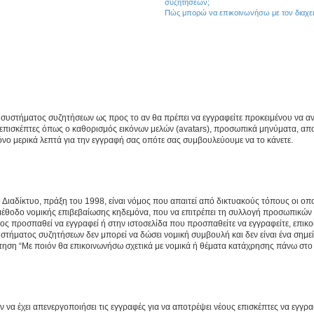
συζητήσεων;
Πώς μπορώ να επικοινωνήσω με τον διαχει
του συστήματος συζητήσεων ως προς το αν θα πρέπει να εγγραφείτε προκειμένου να 
ε επισκέπτες όπως ο καθορισμός εικόνων μελών (avatars), προσωπικά μηνύματα, 
μόνο μερικά λεπτά για την εγγραφή σας οπότε σας συμβουλεύουμε να το κάνετε.
ιαδίκτυο, πράξη του 1998, είναι νόμος που απαιτεί από δικτυακούς τόπους οι ο
μέθοδο νομικής επιβεβαίωσης κηδεμόνα, που να επιτρέπει τη συλλογή προσωπικών 
ποίος προσπαθεί να εγγραφεί ή στην ιστοσελίδα που προσπαθείτε να εγγραφείτε, επ
 συστήματος συζητήσεων δεν μπορεί να δώσει νομική συμβουλή και δεν είναι ένα ση
ώτηση “Με ποιόν θα επικοινωνήσω σχετικά με νομικά ή θέματα κατάχρησης πάνω στο
ν να έχει απενεργοποιήσει τις εγγραφές για να αποτρέψει νέους επισκέπτες να εγγ