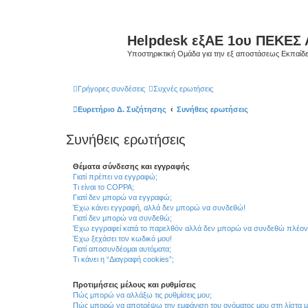
Helpdesk εξΑΕ 1ου ΠΕΚΕΣ 
Υποστηρικτική Ομάδα για την εξ αποστάσεως Εκπαίδ
Γρήγορες συνδέσεις
Συχνές ερωτήσεις
Ευρετήριο Δ. Συζήτησης
Συνήθεις ερωτήσεις
Συνήθεις ερωτήσεις
Θέματα σύνδεσης και εγγραφής
Γιατί πρέπει να εγγραφώ;
Τι είναι το COPPA;
Γιατί δεν μπορώ να εγγραφώ;
Έχω κάνει εγγραφή, αλλά δεν μπορώ να συνδεθώ!
Γιατί δεν μπορώ να συνδεθώ;
Έχω εγγραφεί κατά το παρελθόν αλλά δεν μπορώ να συνδεθώ πλέον
Έχω ξεχάσει τον κωδικό μου!
Γιατί αποσυνδέομαι αυτόματα;
Τι κάνει η “Διαγραφή cookies”;
Προτιμήσεις μέλους και ρυθμίσεις
Πώς μπορώ να αλλάξω τις ρυθμίσεις μου;
Πώς μπορώ να αποτρέψω την εμφάνιση του ονόματος μου στη λίστα 