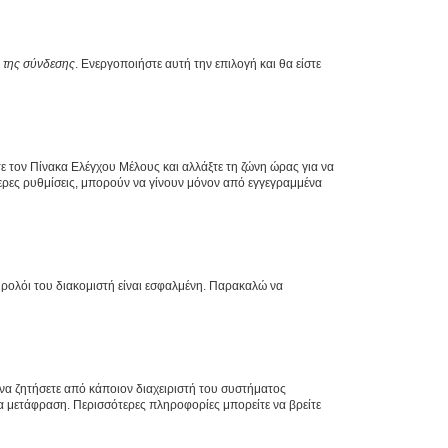
α της σύνδεσης
. Ενεργοποιήστε αυτή την επιλογή και θα είστε
τε τον Πίνακα Ελέγχου Μέλους και αλλάξτε τη ζώνη ώρας για να
ότερες ρυθμίσεις, μπορούν να γίνουν μόνον από εγγεγραμμένα
ο ρολόι του διακομιστή είναι εσφαλμένη. Παρακαλώ να
 να ζητήσετε από κάποιον διαχειριστή του συστήματος
έα μετάφραση. Περισσότερες πληροφορίες μπορείτε να βρείτε