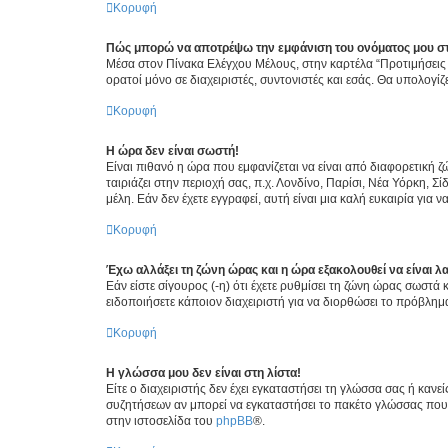
Κορυφή
Πώς μπορώ να αποτρέψω την εμφάνιση του ονόματος μου στ
Μέσα στον Πίνακα Ελέγχου Μέλους, στην καρτέλα “Προτιμήσεις 
ορατοί μόνο σε διαχειριστές, συντονιστές και εσάς. Θα υπολογί
Κορυφή
Η ώρα δεν είναι σωστή!
Είναι πιθανό η ώρα που εμφανίζεται να είναι από διαφορετική 
ταιριάζει στην περιοχή σας, π.χ. Λονδίνο, Παρίσι, Νέα Υόρκη,
μέλη. Εάν δεν έχετε εγγραφεί, αυτή είναι μια καλή ευκαιρία για να
Κορυφή
Έχω αλλάξει τη ζώνη ώρας και η ώρα εξακολουθεί να είναι λ
Εάν είστε σίγουρος (-η) ότι έχετε ρυθμίσει τη ζώνη ώρας σωστά
ειδοποιήσετε κάποιον διαχειριστή για να διορθώσει το πρόβλημ
Κορυφή
Η γλώσσα μου δεν είναι στη λίστα!
Είτε ο διαχειριστής δεν έχει εγκαταστήσει τη γλώσσα σας ή κα
συζητήσεων αν μπορεί να εγκαταστήσει το πακέτο γλώσσας που 
στην ιστοσελίδα του
phpBB
®.