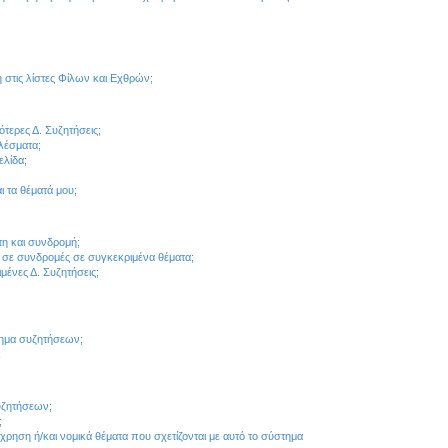
στις λίστες Φίλων και Εχθρών;
τερες Δ. Συζητήσεις;
ελέσματα;
ελίδα;
 τα θέματά μου;
τη και συνδρομή;
 σε συνδρομές σε συγκεκριμένα θέματα;
ένες Δ. Συζητήσεις;
τημα συζητήσεων;
;
συζητήσεων;
;
ρηση ή/και νομικά θέματα που σχετίζονται με αυτό το σύστημα