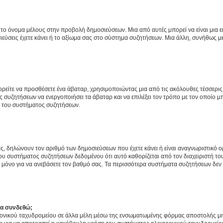
 το όνομα μέλους στην προβολή δημοσιεύσεων. Μια από αυτές μπορεί να είναι μια ει
σεις έχετε κάνει ή το αξίωμα σας στο σύστημα συζητήσεων. Μια άλλη, συνήθως μεγ
ρείτε να προσθέσετε ένα άβαταρ, χρησιμοποιώντας μια από τις ακόλουθες τέσσερι
συζητήσεων να ενεργοποιήσει τα άβαταρ και να επιλέξει τον τρόπο με τον οποίο μπ
ή του συστήματος συζητήσεων.
ς, δηλώνουν τον αριθμό των δημοσιεύσεων που έχετε κάνει ή είναι αναγνωριστικό ορι
του συστήματος συζητήσεων δεδομένου ότι αυτό καθορίζεται από τον διαχειριστή 
μόνο για να ανεβάσετε τον βαθμό σας. Τα περισσότερα συστήματα συζητήσεων δεν τ
να συνδεθώ;
ονικού ταχυδρομείου σε άλλα μέλη μέσω της ενσωματωμένης φόρμας αποστολής μη