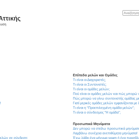
Αττικής
ευση
Επίπεδα μελών και Ομάδες
Τι είναι οι Διαχειριστές;
Τι είναι οι Συντονιστές;
Τι είναι οι ομάδες μελών;
Πού είναι οι ομάδες μελών και πώς μπορώ 
Πώς μπορώ να γίνω συντονιστής ομάδας μ
!
Γιατί μερικές ομάδες μελών εμφανίζονται με
Τι είναι η “Προεπιλεγμένη ομάδα μελών”;
Τι είναι ο σύνδεσμος "Η ομάδα”;
Προσωπικά Μηνύματα
Δεν μπορώ να στείλω προσωπικά μηνύματ
Λαμβάνω συνέχεια ανεπιθύμητα μηνύματα!
μελών σε σύνδεση;
Έχω λάβει ένα μήνυμα spam ή ένα προσβλη