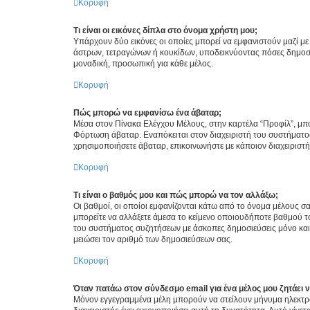
Κορυφή
Τι είναι οι εικόνες δίπλα στο όνομα χρήστη μου;
Υπάρχουν δύο εικόνες οι οποίες μπορεί να εμφανιστούν μαζί με
άστρων, τετραγώνων ή κουκίδων, υποδεικνύοντας πόσες δημοσιεύ
μοναδική, προσωπική για κάθε μέλος.
Κορυφή
Πώς μπορώ να εμφανίσω ένα άβαταρ;
Μέσα στον Πίνακα Ελέγχου Μέλους, στην καρτέλα “Προφίλ”, μπο
Φόρτωση άβαταρ. Εναπόκειται στον διαχειριστή του συστήματος 
χρησιμοποιήσετε άβαταρ, επικοινωνήστε με κάποιον διαχειριστ
Κορυφή
Τι είναι ο βαθμός μου και πώς μπορώ να τον αλλάξω;
Οι βαθμοί, οι οποίοι εμφανίζονται κάτω από το όνομα μέλους σα
μπορείτε να αλλάξετε άμεσα το κείμενο οποιουδήποτε βαθμού 
του συστήματος συζητήσεων με άσκοπες δημοσιεύσεις μόνο και 
μειώσει τον αριθμό των δημοσιεύσεων σας.
Κορυφή
Όταν πατάω στον σύνδεσμο email για ένα μέλος μου ζητάει 
Μόνον εγγεγραμμένα μέλη μπορούν να στείλουν μήνυμα ηλεκτρ