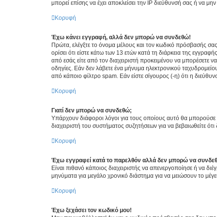
μπορεί επίσης να έχει αποκλείσει την IP διεύθυνσή σας ή να μ
Κορυφή
Έχω κάνει εγγραφή, αλλά δεν μπορώ να συνδεθώ!
Πρώτα, ελέγξτε το όνομα μέλους και τον κωδικό πρόσβασής σας.
ορίσει ότι είστε κάτω των 13 ετών κατά τη διάρκεια της εγγραφ
από εσάς είτε από τον διαχειριστή προκειμένου να μπορέσετε ν
οδηγίες. Εάν δεν λάβετε ένα μήνυμα ηλεκτρονικού ταχυδρομείο
από κάποιο φίλτρο spam. Εάν είστε σίγουρος (-η) ότι η διεύθυ
Κορυφή
Γιατί δεν μπορώ να συνδεθώ;
Υπάρχουν διάφοροι λόγοι για τους οποίους αυτό θα μπορούσε να
διαχειριστή του συστήματος συζητήσεων για να βεβαιωθείτε ότι δ
Κορυφή
Έχω εγγραφεί κατά το παρελθόν αλλά δεν μπορώ να συνδε
Είναι πιθανό κάποιος διαχειριστής να απενεργοποίησε ή να δι
μηνύματα για μεγάλο χρονικό διάστημα για να μειώσουν το μέγε
Κορυφή
Έχω ξεχάσει τον κωδικό μου!