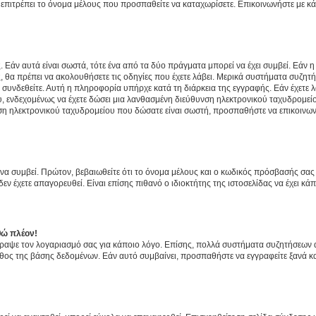
ην επιτρέπει το όνομα μέλους που προσπαθείτε να καταχωρίσετε. Επικοινωνήστε με κ
 Εάν αυτά είναι σωστά, τότε ένα από τα δύο πράγματα μπορεί να έχει συμβεί. Εάν 
ής, θα πρέπει να ακολουθήσετε τις οδηγίες που έχετε λάβει. Μερικά συστήματα συζητή
α συνδεθείτε. Αυτή η πληροφορία υπήρχε κατά τη διάρκεια της εγγραφής. Εάν έχετε
υ, ενδεχομένως να έχετε δώσει μια λανθασμένη διεύθυνση ηλεκτρονικού ταχυδρομείο
νση ηλεκτρονικού ταχυδρομείου που δώσατε είναι σωστή, προσπαθήστε να επικοινωνή
 συμβεί. Πρώτον, βεβαιωθείτε ότι το όνομα μέλους και ο κωδικός πρόσβασής σας ε
εν έχετε απαγορευθεί. Είναι επίσης πιθανό ο ιδιοκτήτης της ιστοσελίδας να έχει κάπ
θώ πλέον!
έγραψε τον λογαριασμό σας για κάποιο λόγο. Επίσης, πολλά συστήματα συζητήσεων
θος της βάσης δεδομένων. Εάν αυτό συμβαίνει, προσπαθήστε να εγγραφείτε ξανά και