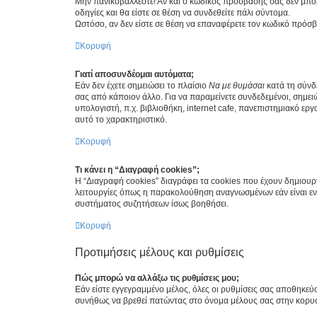
Μην πανικοβάλλεστε! Αν και ο κωδικός πρόσβασής σας δεν μπορ
οδηγίες και θα είστε σε θέση να συνδεθείτε πάλι σύντομα.
Ωστόσο, αν δεν είστε σε θέση να επαναφέρετε τον κωδικό πρόσ
Κορυφή
Γιατί αποσυνδέομαι αυτόματα;
Εάν δεν έχετε σημειώσει το πλαίσιο
Να με θυμάσαι
κατά τη σύνδ
σας από κάποιον άλλο. Για να παραμείνετε συνδεδεμένοι, σημει
υπολογιστή, π.χ. βιβλιοθήκη, internet cafe, πανεπιστημιακό ερ
αυτό το χαρακτηριστικό.
Κορυφή
Τι κάνει η “Διαγραφή cookies”;
Η “Διαγραφή cookies” διαγράφει τα cookies που έχουν δημιου
λειτουργίες όπως η παρακολούθηση αναγνωσμένων εάν είναι εν
συστήματος συζητήσεων ίσως βοηθήσει.
Κορυφή
Προτιμήσεις μέλους και ρυθμίσεις
Πώς μπορώ να αλλάξω τις ρυθμίσεις μου;
Εάν είστε εγγεγραμμένο μέλος, όλες οι ρυθμίσεις σας αποθηκε
συνήθως να βρεθεί πατώντας στο όνομα μέλους σας στην κορυφή