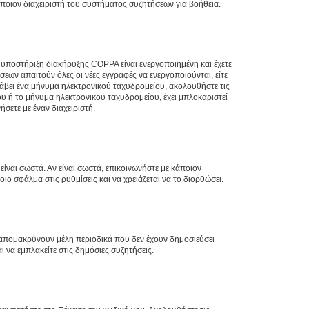
άποιον διαχειριστή του συστήματος συζητήσεων για βοήθεια.
η υποστήριξη διακήρυξης COPPA είναι ενεργοποιημένη και έχετε
σεων απαιτούν όλες οι νέες εγγραφές να ενεργοποιούνται, είτε
 λάβει ένα μήνυμα ηλεκτρονικού ταχυδρομείου, ακολουθήστε τις
υ ή το μήνυμα ηλεκτρονικού ταχυδρομείου, έχει μπλοκαριστεί
σετε με έναν διαχειριστή.
ίναι σωστά. Αν είναι σωστά, επικοινωνήστε με κάποιον
οιο σφάλμα στις ρυθμίσεις και να χρειάζεται να το διορθώσει.
 απομακρύνουν μέλη περιοδικά που δεν έχουν δημοσιεύσει
 να εμπλακείτε στις δημόσιες συζητήσεις.