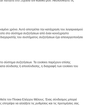
και πατήστε στο
Ξέχασα τον κωδικό μου
. Ακολουθήστε τις
ρισμένο χρόνο. Αυτό αποτρέπει την κατάχρηση του λογαριασμού
έεστε στο σύστημα συζητήσεων από έναν κοινόχρηστο
 ο διαχειριστής του συστήματος συζητήσεων έχει απενεργοποιήσει
στο σύστημα συζητήσεων. Τα cookies παρέχουν επίσης
ματα σύνδεσης ή αποσύνδεσης, η διαγραφή των cookies του
εφθείτε τον Πίνακα Ελέγχου Μέλους. Ένας σύνδεσμος μπορεί
ιτρέψει να αλλάξετε τις ρυθμίσεις και τις προτιμήσεις σας.