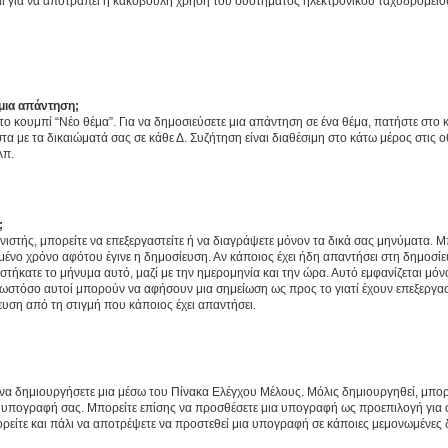
νεται για να αποτραπεί η κακόβουλη χρήση του συστήματος ηλεκτρονικού ταχυδρομεί
μια απάντηση;
στο κουμπί “Νέο θέμα”. Για να δημοσιεύσετε μια απάντηση σε ένα θέμα, πατήστε στο 
τα με τα δικαιώματά σας σε κάθε Δ. Συζήτηση είναι διαθέσιμη στο κάτω μέρος στις 
λπ.
;
νιστής, μπορείτε να επεξεργαστείτε ή να διαγράψετε μόνον τα δικά σας μηνύματα. 
μένο χρόνο αφότου έγινε η δημοσίευση. Αν κάποιος έχει ήδη απαντήσει στη δημοσίε
τήκατε το μήνυμα αυτό, μαζί με την ημερομηνία και την ώρα. Αυτό εμφανίζεται μόνο
 ωστόσο αυτοί μπορούν να αφήσουν μια σημείωση ως προς το γιατί έχουν επεξεργασ
υση από τη στιγμή που κάποιος έχει απαντήσει.
α δημιουργήσετε μια μέσω του Πίνακα Ελέγχου Μέλους. Μόλις δημιουργηθεί, μπορε
 υπογραφή σας. Μπορείτε επίσης να προσθέσετε μια υπογραφή ως προεπιλογή για ό
ορείτε και πάλι να αποτρέψετε να προστεθεί μια υπογραφή σε κάποιες μεμονωμένες