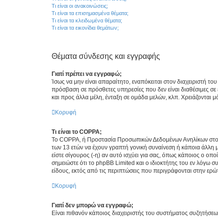
Τι είναι οι ανακοινώσεις;
Τι είναι τα επισημασμένα θέματα;
Τι είναι τα κλειδωμένα θέματα;
Τι είναι τα εικονίδια θεμάτων;
Θέματα σύνδεσης και εγγραφής
Γιατί πρέπει να εγγραφώ;
Ίσως να μην είναι απαραίτητο, εναπόκειται στον διαχειριστή 
πρόσβαση σε πρόσθετες υπηρεσίες που δεν είναι διαθέσιμες σ
και προς άλλα μέλη, ένταξη σε ομάδα μελών, κλπ. Χρειάζονται 
Κορυφή
Τι είναι το COPPA;
Το COPPA, ή Προστασία Προσωπικών Δεδομένων Ανηλίκων στο Δ
των 13 ετών να έχουν γραπτή γονική συναίνεση ή κάποια άλλη 
είστε σίγουρος (-η) αν αυτό ισχύει για σας, όπως κάποιος ο ο
σημειώστε ότι το phpBB Limited και ο ιδιοκτήτης του εν λόγω
είδους, εκτός από τις περιπτώσεις που περιγράφονται στην ερ
Κορυφή
Γιατί δεν μπορώ να εγγραφώ;
Είναι πιθανόν κάποιος διαχειριστής του συστήματος συζητήσεω