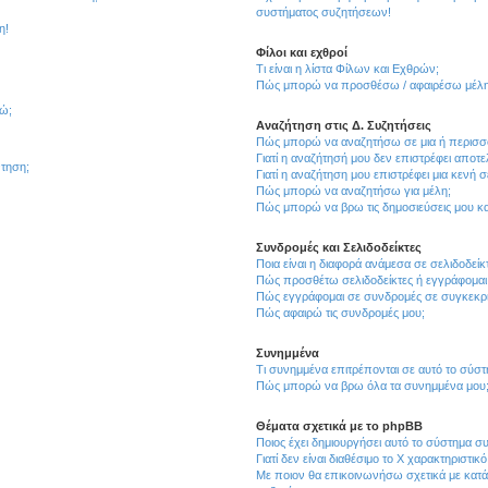
συστήματος συζητήσεων!
η!
Φίλοι και εχθροί
Τι είναι η λίστα Φίλων και Εχθρών;
Πώς μπορώ να προσθέσω / αφαιρέσω μέλη 
θώ;
Αναζήτηση στις Δ. Συζητήσεις
Πώς μπορώ να αναζητήσω σε μια ή περισσό
Γιατί η αναζήτησή μου δεν επιστρέφει αποτ
τηση;
Γιατί η αναζήτηση μου επιστρέφει μια κενή σ
Πώς μπορώ να αναζητήσω για μέλη;
Πώς μπορώ να βρω τις δημοσιεύσεις μου και
Συνδρομές και Σελιδοδείκτες
Ποια είναι η διαφορά ανάμεσα σε σελιδοδείκ
Πώς προσθέτω σελιδοδείκτες ή εγγράφομαι
Πώς εγγράφομαι σε συνδρομές σε συγκεκριμ
Πώς αφαιρώ τις συνδρομές μου;
Συνημμένα
Τι συνημμένα επιτρέπονται σε αυτό το σύσ
Πώς μπορώ να βρω όλα τα συνημμένα μου
Θέματα σχετικά με το phpBB
Ποιος έχει δημιουργήσει αυτό το σύστημα 
Γιατί δεν είναι διαθέσιμο το Χ χαρακτηριστικό
Με ποιον θα επικοινωνήσω σχετικά με κατάχ