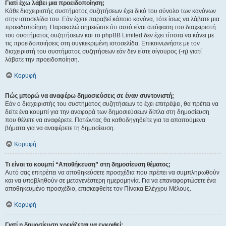
Γιατί έχω λάβει μια προειδοποίηση;
Κάθε διαχειριστής συστήματος συζητήσεων έχει δικό του σύνολο των κανόνων
στην ιστοσελίδα του. Εάν έχετε παραβεί κάποιο κανόνα, τότε ίσως να λάβατε μια
προειδοποίηση. Παρακαλώ σημειώστε ότι αυτό είναι απόφαση του διαχειριστή
του συστήματος συζητήσεων και το phpBB Limited δεν έχει τίποτα να κάνει με
τις προειδοποιήσεις στη συγκεκριμένη ιστοσελίδα. Επικοινωνήστε με τον
διαχειριστή του συστήματος συζητήσεων εάν δεν είστε σίγουρος (-η) γιατί
λάβατε την προειδοποίηση.
Κορυφή
Πώς μπορώ να αναφέρω δημοσιεύσεις σε έναν συντονιστή;
Εάν ο διαχειριστής του συστήματος συζητήσεων το έχει επιτρέψει, θα πρέπει να
δείτε ένα κουμπί για την αναφορά των δημοσιεύσεων δίπλα στη δημοσίευση
που θέλετε να αναφέρετε. Πατώντας θα καθοδηγηθείτε για τα απαιτούμενα
βήματα για να αναφέρετε τη δημοσίευση.
Κορυφή
Τι είναι το κουμπί “Αποθήκευση” στη δημοσίευση θέματος;
Αυτό σας επιτρέπει να αποθηκεύσετε προσχέδια που πρέπει να συμπληρωθούν
και να υποβληθούν σε μεταγενέστερη ημερομηνία. Για να επαναφορτώσετε ένα
αποθηκευμένο προσχέδιο, επισκεφθείτε τον Πίνακα Ελέγχου Μέλους.
Κορυφή
Γιατί η δημοσίευση χρειάζεται να εγκριθεί;