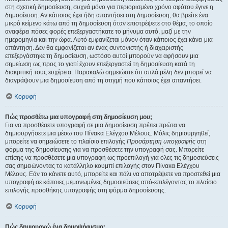
στη σχετική δημοσίευση, συχνά μόνο για περιορισμένο χρόνο αφότου έγινε η
δημοσίευση. Αν κάποιος έχει ήδη απαντήσει στη δημοσίευση, θα βρείτε ένα
μικρό κείμενο κάτω από τη δημοσίευση όταν επιστρέψετε στο θέμα, το οποίο
αναφέρει πόσες φορές επεξεργαστήκατε το μήνυμα αυτό, μαζί με την
ημερομηνία και την ώρα. Αυτό εμφανίζεται μόνον όταν κάποιος έχει κάνει μια
απάντηση. Δεν θα εμφανίζεται αν ένας συντονιστής ή διαχειριστής
επεξεργάστηκε τη δημοσίευση, ωστόσο αυτοί μπορούν να αφήσουν μια
σημείωση ως προς το γιατί έχουν επεξεργαστεί τη δημοσίευση κατά τη
διακριτική τους ευχέρεια. Παρακαλώ σημειώστε ότι απλά μέλη δεν μπορεί να
διαγράψουν μια δημοσίευση από τη στιγμή που κάποιος έχει απαντήσει.
Κορυφή
Πώς προσθέτω μια υπογραφή στη δημοσίευση μου;
Για να προσθέσετε υπογραφή σε μια δημοσίευση πρέπει πρώτα να
δημιουργήσετε μια μέσω του Πίνακα Ελέγχου Μέλους. Μόλις δημιουργηθεί,
μπορείτε να σημειώσετε το πλαίσιο επιλογής
Προσάρτηση υπογραφής
στη
φόρμα της δημοσίευσης για να προσθέσετε την υπογραφή σας. Μπορείτε
επίσης να προσθέσετε μια υπογραφή ως προεπιλογή για όλες τις δημοσιεύσεις
σας σημειώνοντας το κατάλληλο κουμπί επιλογής στον Πίνακα Ελέγχου
Μέλους. Εάν το κάνετε αυτό, μπορείτε και πάλι να αποτρέψετε να προστεθεί μια
υπογραφή σε κάποιες μεμονωμένες δημοσιεύσεις από-επιλέγοντας το πλαίσιο
επιλογής προσθήκης υπογραφής στη φόρμα δημοσίευσης.
Κορυφή
Πώς δημιουργώ ένα δημοψήφισμα;