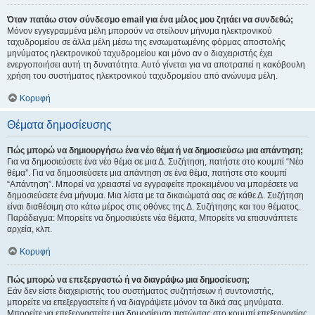
Όταν πατάω στον σύνδεσμο email για ένα μέλος μου ζητάει να συνδεθώ;
Μόνον εγγεγραμμένα μέλη μπορούν να στείλουν μήνυμα ηλεκτρονικού
ταχυδρομείου σε άλλα μέλη μέσω της ενσωματωμένης φόρμας αποστολής
μηνύματος ηλεκτρονικού ταχυδρομείου και μόνο αν ο διαχειριστής έχει
ενεργοποιήσει αυτή τη δυνατότητα. Αυτό γίνεται για να αποτραπεί η κακόβουλη
χρήση του συστήματος ηλεκτρονικού ταχυδρομείου από ανώνυμα μέλη.
Κορυφή
Θέματα δημοσίευσης
Πώς μπορώ να δημιουργήσω ένα νέο θέμα ή να δημοσιεύσω μια απάντηση;
Για να δημοσιεύσετε ένα νέο θέμα σε μια Δ. Συζήτηση, πατήστε στο κουμπί “Νέο
θέμα”. Για να δημοσιεύσετε μια απάντηση σε ένα θέμα, πατήστε στο κουμπί
“Απάντηση”. Μπορεί να χρειαστεί να εγγραφείτε προκειμένου να μπορέσετε να
δημοσιεύσετε ένα μήνυμα. Μια λίστα με τα δικαιώματά σας σε κάθε Δ. Συζήτηση
είναι διαθέσιμη στο κάτω μέρος στις οθόνες της Δ. Συζήτησης και του θέματος.
Παράδειγμα: Μπορείτε να δημοσιεύετε νέα θέματα, Μπορείτε να επισυνάπτετε
αρχεία, κλπ.
Κορυφή
Πώς μπορώ να επεξεργαστώ ή να διαγράψω μια δημοσίευση;
Εάν δεν είστε διαχειριστής του συστήματος συζητήσεων ή συντονιστής,
μπορείτε να επεξεργαστείτε ή να διαγράψετε μόνον τα δικά σας μηνύματα.
Μπορείτε να επεξεργαστείτε μια δημοσίευση πατώντας στο κουμπί επεξεργασίας