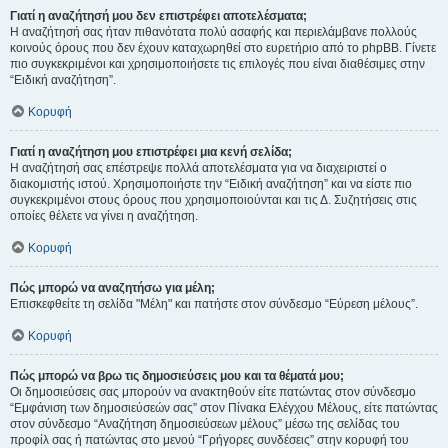
Γιατί η αναζήτησή μου δεν επιστρέφει αποτελέσματα;
Η αναζήτησή σας ήταν πιθανότατα πολύ ασαφής και περιελάμβανε πολλούς
κοινούς όρους που δεν έχουν καταχωρηθεί στο ευρετήριο από το phpBB. Γίνετε
πιο συγκεκριμένοι και χρησιμοποιήσετε τις επιλογές που είναι διαθέσιμες στην
“Ειδική αναζήτηση”.
Κορυφή
Γιατί η αναζήτηση μου επιστρέφει μια κενή σελίδα;
Η αναζήτησή σας επέστρεψε πολλά αποτελέσματα για να διαχειριστεί ο
διακομιστής ιστού. Χρησιμοποιήστε την “Ειδική αναζήτηση” και να είστε πιο
συγκεκριμένοι στους όρους που χρησιμοποιούνται και τις Δ. Συζητήσεις στις
οποίες θέλετε να γίνει η αναζήτηση.
Κορυφή
Πώς μπορώ να αναζητήσω για μέλη;
Επισκεφθείτε τη σελίδα "Μέλη" και πατήστε στον σύνδεσμο “Εύρεση μέλους”.
Κορυφή
Πώς μπορώ να βρω τις δημοσιεύσεις μου και τα θέματά μου;
Οι δημοσιεύσεις σας μπορούν να ανακτηθούν είτε πατώντας στον σύνδεσμο
“Εμφάνιση των δημοσιεύσεών σας” στον Πίνακα Ελέγχου Μέλους, είτε πατώντας
στον σύνδεσμο “Αναζήτηση δημοσιεύσεων μέλους” μέσω της σελίδας του
προφίλ σας ή πατώντας στο μενού “Γρήγορες συνδέσεις” στην κορυφή του