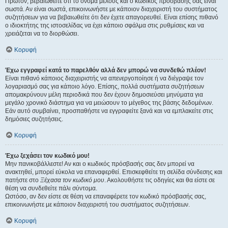
Πρώτον, βεβαιωθείτε ότι το όνομα μέλους και ο κωδικός πρόσβασής σας είναι
σωστά. Αν είναι σωστά, επικοινωνήστε με κάποιον διαχειριστή του συστήματος
συζητήσεων για να βεβαιωθείτε ότι δεν έχετε απαγορευθεί. Είναι επίσης πιθανό
ο ιδιοκτήτης της ιστοσελίδας να έχει κάποιο σφάλμα στις ρυθμίσεις και να
χρειάζεται να το διορθώσει.
Κορυφή
Έχω εγγραφεί κατά το παρελθόν αλλά δεν μπορώ να συνδεθώ πλέον!
Είναι πιθανό κάποιος διαχειριστής να απενεργοποίησε ή να διέγραψε τον
λογαριασμό σας για κάποιο λόγο. Επίσης, πολλά συστήματα συζητήσεων
απομακρύνουν μέλη περιοδικά που δεν έχουν δημοσιεύσει μηνύματα για
μεγάλο χρονικό διάστημα για να μειώσουν το μέγεθος της βάσης δεδομένων.
Εάν αυτό συμβαίνει, προσπαθήστε να εγγραφείτε ξανά και να εμπλακείτε στις
δημόσιες συζητήσεις.
Κορυφή
Έχω ξεχάσει τον κωδικό μου!
Μην πανικοβάλλεστε! Αν και ο κωδικός πρόσβασής σας δεν μπορεί να
ανακτηθεί, μπορεί εύκολα να επαναφερθεί. Επισκεφθείτε τη σελίδα σύνδεσης και
πατήστε στο
Ξέχασα τον κωδικό μου
. Ακολουθήστε τις οδηγίες και θα είστε σε
θέση να συνδεθείτε πάλι σύντομα.
Ωστόσο, αν δεν είστε σε θέση να επαναφέρετε τον κωδικό πρόσβασής σας,
επικοινωνήστε με κάποιον διαχειριστή του συστήματος συζητήσεων.
Κορυφή