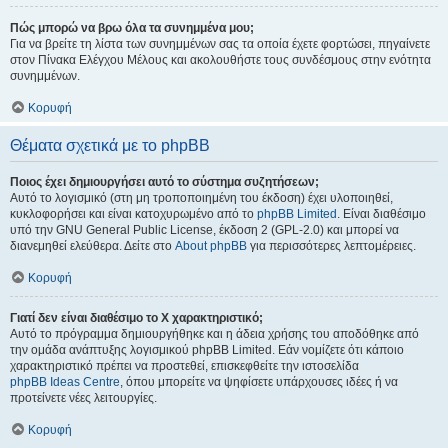
Πώς μπορώ να βρω όλα τα συνημμένα μου;
Για να βρείτε τη λίστα των συνημμένων σας τα οποία έχετε φορτώσει, πηγαίνετε
στον Πίνακα Ελέγχου Μέλους και ακολουθήστε τους συνδέσμους στην ενότητα
συνημμένων.
Κορυφή
Θέματα σχετικά με το phpBB
Ποιος έχει δημιουργήσει αυτό το σύστημα συζητήσεων;
Αυτό το λογισμικό (στη μη τροποποιημένη του έκδοση) έχει υλοποιηθεί,
κυκλοφορήσει και είναι κατοχυρωμένο από το
phpBB Limited
. Είναι διαθέσιμο
υπό την GNU General Public License, έκδοση 2 (GPL-2.0) και μπορεί να
διανεμηθεί ελεύθερα. Δείτε στο
About phpBB
για περισσότερες λεπτομέρειες.
Κορυφή
Γιατί δεν είναι διαθέσιμο το Χ χαρακτηριστικό;
Αυτό το πρόγραμμα δημιουργήθηκε και η άδεια χρήσης του αποδόθηκε από
την ομάδα ανάπτυξης λογισμικού phpBB Limited. Εάν νομίζετε ότι κάποιο
χαρακτηριστικό πρέπει να προστεθεί, επισκεφθείτε την ιστοσελίδα
phpBB Ideas Centre
, όπου μπορείτε να ψηφίσετε υπάρχουσες ιδέες ή να
προτείνετε νέες λειτουργίες.
Κορυφή