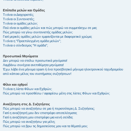
Επίπεδα μελών και Ομάδες
Τι είναι οι Διαχειριστές;
Τι είναι οι Συντονιστές;
Τι είναι οι ομάδες μελών;
Πού είναι οι ομάδες μελών και πώς μπορώ να συμμετάσχω σε μια;
Πώς μπορώ να γίνω συντονιστής ομάδας μελών;
Γιατί μερικές ομάδες μελών εμφανίζονται με διαφορετικό χρώμα;
Τι είναι η “Προεπιλεγμένη ομάδα μελών”;
Τι είναι ο σύνδεσμος "Η ομάδα”;
Προσωπικά Μηνύματα
Δεν μπορώ να στείλω προσωπικά μηνύματα!
Λαμβάνω συνέχεια ανεπιθύμητα μηνύματα!
Έχω λάβει ένα μήνυμα spam ή ένα προσβλητικό μήνυμα ηλεκτρονικού ταχυδρομείου
από κάποιο μέλος του συστήματος συζητήσεων!
Φίλοι και εχθροί
Τι είναι η λίστα Φίλων και Εχθρών;
Πώς μπορώ να προσθέσω / αφαιρέσω μέλη στις λίστες Φίλων και Εχθρών;
Αναζήτηση στις Δ. Συζητήσεις
Πώς μπορώ να αναζητήσω σε μια ή περισσότερες Δ. Συζητήσεις;
Γιατί η αναζήτησή μου δεν επιστρέφει αποτελέσματα;
Γιατί η αναζήτηση μου επιστρέφει μια κενή σελίδα;
Πώς μπορώ να αναζητήσω για μέλη;
Πώς μπορώ να βρω τις δημοσιεύσεις μου και τα θέματά μου;