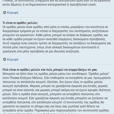
Γενικώς, οι συντονιστές υπάρχουν για να αποτρέπουν μέλη από το να βγαίνουν
εκτός θέματος ή να δημοσιεύουν καταχρηστικό ή προσβλητικό υλικό.
Κορυφή
Τι είναι οι ομάδες μελών;
Οι ομάδες μελών είναι ομάδες από μέλη οι οποίες μοιράζουν την κοινότητα σε
διαχειρίσιμα τμήματα με τα οποία οι διαχειριστές του συστήματος συζητήσεων
μπορούν να εργαστούν. Κάθε μέλος μπορεί να ανήκει σε διάφορες ομάδες και
σε κάθε ομάδα μπορεί να έχουν ανατεθεί επιμέρους δικαιώματα πρόσβασης.
Αυτό παρέχει έναν εύκολο τρόπο σε διαχειριστές να αλλάξουν τα δικαιώματα για
πολλά μέλη ταυτόχρονα, όπως είναι αλλαγή δικαιωμάτων συντονιστή ή
χορήγηση στα μέλη πρόσβαση σε μια ιδιωτική συζήτηση.
Κορυφή
Πού είναι οι ομάδες μελών και πώς μπορώ να συμμετάσχω σε μια;
Μπορείτε να δείτε όλες τις ομάδες μελών μέσω του συνδέσμου “Ομάδες μελών”
στον Πίνακα Ελέγχου Μέλους. Εάν επιθυμείτε να ενταχθείτε σε μια, προχωρήστε
πατώντας το κατάλληλο κουμπί. Ωστόσο, δεν έχουν όλες οι ομάδες μελών
ανοιχτή πρόσβαση. Μερικές μπορεί να χρειάζονται έγκριση για ένταξη, μερικές
μπορεί να είναι κλειστές και μερικές μπορεί ακόμη και να έχουν κρυφές ιδιότητες
μελών. Εάν η ομάδα είναι ανοιχτή, μπορείτε να ενταχθείτε πατώντας στο
κατάλληλο κουμπί. Εάν χρειάζεται έγκριση για ένταξη μπορείτε να ζητήσετε να
ενταχθείτε πατώντας στο κατάλληλο κουμπί. Ο συντονιστής της ομάδας θα
χρειαστεί να εγκρίνει το αίτημα σας και ίσως σας ρωτήσει γιατί θέλετε να
ενταχθείτε στην ομάδα. Παρακαλώ μην παρενοχλήσετε τον συντονιστή ομάδας