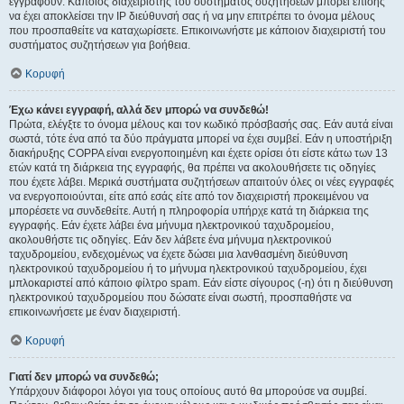
εγγραφούν. Κάποιος διαχειριστής του συστήματος συζητήσεων μπορεί επίσης
να έχει αποκλείσει την IP διεύθυνσή σας ή να μην επιτρέπει το όνομα μέλους
που προσπαθείτε να καταχωρίσετε. Επικοινωνήστε με κάποιον διαχειριστή του
συστήματος συζητήσεων για βοήθεια.
Κορυφή
Έχω κάνει εγγραφή, αλλά δεν μπορώ να συνδεθώ!
Πρώτα, ελέγξτε το όνομα μέλους και τον κωδικό πρόσβασής σας. Εάν αυτά είναι
σωστά, τότε ένα από τα δύο πράγματα μπορεί να έχει συμβεί. Εάν η υποστήριξη
διακήρυξης COPPA είναι ενεργοποιημένη και έχετε ορίσει ότι είστε κάτω των 13
ετών κατά τη διάρκεια της εγγραφής, θα πρέπει να ακολουθήσετε τις οδηγίες
που έχετε λάβει. Μερικά συστήματα συζητήσεων απαιτούν όλες οι νέες εγγραφές
να ενεργοποιούνται, είτε από εσάς είτε από τον διαχειριστή προκειμένου να
μπορέσετε να συνδεθείτε. Αυτή η πληροφορία υπήρχε κατά τη διάρκεια της
εγγραφής. Εάν έχετε λάβει ένα μήνυμα ηλεκτρονικού ταχυδρομείου,
ακολουθήστε τις οδηγίες. Εάν δεν λάβετε ένα μήνυμα ηλεκτρονικού
ταχυδρομείου, ενδεχομένως να έχετε δώσει μια λανθασμένη διεύθυνση
ηλεκτρονικού ταχυδρομείου ή το μήνυμα ηλεκτρονικού ταχυδρομείου, έχει
μπλοκαριστεί από κάποιο φίλτρο spam. Εάν είστε σίγουρος (-η) ότι η διεύθυνση
ηλεκτρονικού ταχυδρομείου που δώσατε είναι σωστή, προσπαθήστε να
επικοινωνήσετε με έναν διαχειριστή.
Κορυφή
Γιατί δεν μπορώ να συνδεθώ;
Υπάρχουν διάφοροι λόγοι για τους οποίους αυτό θα μπορούσε να συμβεί.