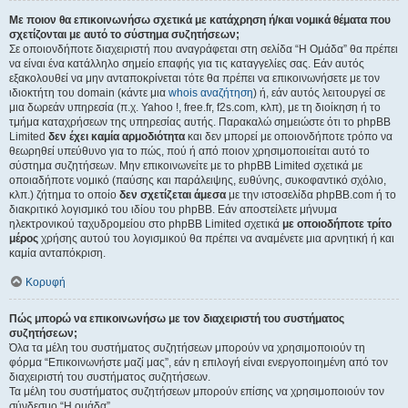
Με ποιον θα επικοινωνήσω σχετικά με κατάχρηση ή/και νομικά θέματα που
σχετίζονται με αυτό το σύστημα συζητήσεων;
Σε οποιονδήποτε διαχειριστή που αναγράφεται στη σελίδα “Η Ομάδα” θα πρέπει
να είναι ένα κατάλληλο σημείο επαφής για τις καταγγελίες σας. Εάν αυτός
εξακολουθεί να μην ανταποκρίνεται τότε θα πρέπει να επικοινωνήσετε με τον
ιδιοκτήτη του domain (κάντε μια
whois αναζήτηση
) ή, εάν αυτός λειτουργεί σε
μια δωρεάν υπηρεσία (π.χ. Yahoo !, free.fr, f2s.com, κλπ), με τη διοίκηση ή το
τμήμα καταχρήσεων της υπηρεσίας αυτής. Παρακαλώ σημειώστε ότι το phpBB
Limited
δεν έχει καμία αρμοδιότητα
και δεν μπορεί με οποιονδήποτε τρόπο να
θεωρηθεί υπεύθυνο για το πώς, πού ή από ποιον χρησιμοποιείται αυτό το
σύστημα συζητήσεων. Μην επικοινωνείτε με το phpBB Limited σχετικά με
οποιαδήποτε νομικό (παύσης και παράλειψης, ευθύνης, συκοφαντικό σχόλιο,
κλπ.) ζήτημα το οποίο
δεν σχετίζεται άμεσα
με την ιστοσελίδα phpBB.com ή το
διακριτικό λογισμικό του ιδίου του phpBB. Εάν αποστείλετε μήνυμα
ηλεκτρονικού ταχυδρομείου στο phpBB Limited σχετικά
με οποιοδήποτε τρίτο
μέρος
χρήσης αυτού του λογισμικού θα πρέπει να αναμένετε μια αρνητική ή και
καμία ανταπόκριση.
Κορυφή
Πώς μπορώ να επικοινωνήσω με τον διαχειριστή του συστήματος
συζητήσεων;
Όλα τα μέλη του συστήματος συζητήσεων μπορούν να χρησιμοποιούν τη
φόρμα “Επικοινωνήστε μαζί μας”, εάν η επιλογή είναι ενεργοποιημένη από τον
διαχειριστή του συστήματος συζητήσεων.
Τα μέλη του συστήματος συζητήσεων μπορούν επίσης να χρησιμοποιούν τον
σύνδεσμο “Η ομάδα”.