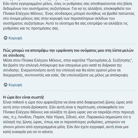
Εάν είστε εγγεγραμμένο μέλος, όλες οι ρυθμίσεις σας αποθηκεύονται στη βάση
δεδομένων του συστήματος συζητήσεων. Για να τις αλλάξετε, επισκεφθείτε τον
Πίνακα Ελέγχου Μέλους. Ένας σύνδεσμος μπορεί συνήθως να βρεθεί πατώντας
στο όνομα μέλους σας στην κορυφή των περισσότερων σελίδων του
συστήματος συζητήσεων. Αυτό το σύστημα θα σας επιτρέψει να αλλάξετε τις
ρυθμίσεις και τις προτιμήσεις σας.
Κορυφή
Πώς μπορώ να αποτρέψω την εμφάνιση του ονόματος μου στη λίστα μελών
σε σύνδεση;
Μέσα στον Πίνακα Ελέγχου Μέλους, στην καρτέλα “Προτιμήσεις Δ. Συζήτησης”,
θα βρείτε την επιλογή
Απόκρυψη των στοιχείων μου κατά τη διάρκεια της
σύνδεσης
. Ενεργοποιήστε αυτή την επιλογή και θα είστε ορατοί μόνο σε
διαχειριστές, συντονιστές και εσάς. Θα υπολογίζεστε ως μέλος με απόκρυψη.
Κορυφή
Η ώρα δεν είναι σωστή!
Είναι πιθανό η ώρα που εμφανίζεται να είναι από διαφορετική ζώνης ώρας από
αυτή στην οποία βρίσκεστε. Εάν αυτή είναι η περίπτωση, επισκεφθείτε τον
Πίνακα Ελέγχου Μέλους και αλλάξτε τη ζώνη ώρας για να ταιριάζει στην περιοχή
σας, π.χ. Λονδίνο, Παρίσι, Νέα Υόρκη, Σίδνεϋ, κλπ. Παρακαλώ σημειώστε ότι η
αλλαγή της ζώνης ώρας, όπως και οι περισσότερες ρυθμίσεις, μπορούν να
γίνουν μόνον από εγγεγραμμένα μέλη. Εάν δεν έχετε εγγραφεί, αυτή είναι μια
καλή ευκαιρία για να το κάνετε.