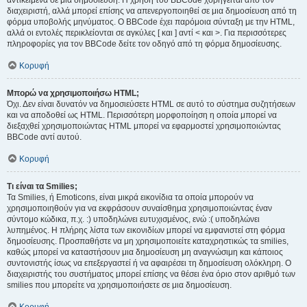
αντικείμενα σε μια δημοσίευση. Η χρήση του BBCode χορηγείται από τον
διαχειριστή, αλλά μπορεί επίσης να απενεργοποιηθεί σε μια δημοσίευση από τη
φόρμα υποβολής μηνύματος. Ο BBCode έχει παρόμοια σύνταξη με την HTML,
αλλά οι εντολές περικλείονται σε αγκύλες [ και ] αντί < και >. Για περισσότερες
πληροφορίες για τον BBCode δείτε τον οδηγό από τη φόρμα δημοσίευσης.
Κορυφή
Μπορώ να χρησιμοποιήσω HTML;
Όχι. Δεν είναι δυνατόν να δημοσιεύσετε HTML σε αυτό το σύστημα συζητήσεων
και να αποδοθεί ως HTML. Περισσότερη μορφοποίηση η οποία μπορεί να
διεξαχθεί χρησιμοποιώντας HTML μπορεί να εφαρμοστεί χρησιμοποιώντας
BBCode αντί αυτού.
Κορυφή
Τι είναι τα Smilies;
Τα Smilies, ή Emoticons, είναι μικρά εικονίδια τα οποία μπορούν να
χρησιμοποιηθούν για να εκφράσουν συναίσθημα χρησιμοποιώντας έναν
σύντομο κώδικα, π.χ. :) υποδηλώνει ευτυχισμένος, ενώ :( υποδηλώνει
λυπημένος. Η πλήρης λίστα των εικονιδίων μπορεί να εμφανιστεί στη φόρμα
δημοσίευσης. Προσπαθήστε να μη χρησιμοποιείτε καταχρηστικώς τα smilies,
καθώς μπορεί να καταστήσουν μια δημοσίευση μη αναγνώσιμη και κάποιος
συντονιστής ίσως να επεξεργαστεί ή να αφαιρέσει τη δημοσίευση ολόκληρη. Ο
διαχειριστής του συστήματος μπορεί επίσης να θέσει ένα όριο στον αριθμό των
smilies που μπορείτε να χρησιμοποιήσετε σε μια δημοσίευση.