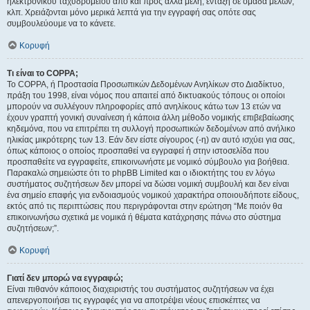
ηλεκτρονικού ταχυδρομείου από και προς άλλα μέλη, ένταξη σε ομάδα μελών,
κλπ. Χρειάζονται μόνο μερικά λεπτά για την εγγραφή σας οπότε σας
συμβουλεύουμε να το κάνετε.
Κορυφή
Τι είναι το COPPA;
Το COPPA, ή Προστασία Προσωπικών Δεδομένων Ανηλίκων στο Διαδίκτυο,
πράξη του 1998, είναι νόμος που απαιτεί από δικτυακούς τόπους οι οποίοι
μπορούν να συλλέγουν πληροφορίες από ανηλίκους κάτω των 13 ετών να
έχουν γραπτή γονική συναίνεση ή κάποια άλλη μέθοδο νομικής επιβεβαίωσης
κηδεμόνα, που να επιτρέπει τη συλλογή προσωπικών δεδομένων από ανήλικο
ηλικίας μικρότερης των 13. Εάν δεν είστε σίγουρος (-η) αν αυτό ισχύει για σας,
όπως κάποιος ο οποίος προσπαθεί να εγγραφεί ή στην ιστοσελίδα που
προσπαθείτε να εγγραφείτε, επικοινωνήστε με νομικό σύμβουλο για βοήθεια.
Παρακαλώ σημειώστε ότι το phpBB Limited και ο ιδιοκτήτης του εν λόγω
συστήματος συζητήσεων δεν μπορεί να δώσει νομική συμβουλή και δεν είναι
ένα σημείο επαφής για ενδοιασμούς νομικού χαρακτήρα οποιουδήποτε είδους,
εκτός από τις περιπτώσεις που περιγράφονται στην ερώτηση “Με ποιόν θα
επικοινωνήσω σχετικά με νομικά ή θέματα κατάχρησης πάνω στο σύστημα
συζητήσεων;”.
Κορυφή
Γιατί δεν μπορώ να εγγραφώ;
Είναι πιθανόν κάποιος διαχειριστής του συστήματος συζητήσεων να έχει
απενεργοποιήσει τις εγγραφές για να αποτρέψει νέους επισκέπτες να