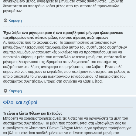
συγκεκριμένο μέλος, αναφέρετε τα μηνύματα στους συντονιστές. Έχουν τη
δυνατότητα να αποτρέψουν ένα μέλος από την αποστολή προσωπικών
μηνυμάτων.
Κορυφή
Έχω λάβει ένα μήνυμα spam ή ένα προσβλητικό μήνυμα ηλεκτρονικού
ταχυδρομείου από κάποιο μέλος του συστήματος συζητήσεων!
Λυπούμαστε που το ακούμε αυτό. Το χαρακτηριστικό λειτουργίας των
μηνυμάτων ηλεκτρονικού ταχυδρομείου αυτού του συστήματος συζητήσεων
συμπεριλαμβάνουν ασφαλιστικές δικλείδες για να προσπαθήσουμε και να
παρακολουθήσουμε μέλη που αποστέλλουν τέτοια μηνύματα, οπότε στείλτε
μήνυμα ηλεκτρονικού ταχυδρομείου στον διαχειριστή του συστήματος
συζητήσεων με πλήρες αντίγραφο του μηνύματος που λάβατε. Είναι πολύ
σημαντικό να υπάρχουν οι κεφαλίδες που περιέχουν τα στοιχεία του μέλους το
οποίο απέστειλε το μήνυμα ηλεκτρονικού ταχυδρομείου. Ο διαχειριστής του
συστήματος συζητήσεων μπορεί στη συνέχεια να λάβει μέτρα.
Κορυφή
Φίλοι και εχθροί
Τι είναι η λίστα Φίλων και Εχθρών;
Μπορείτε να χρησιμοποιήσετε αυτές τις λίστες για να οργανώσετε τα μέλη του
συστήματος συζητήσεων. Τα μέλη που προστίθενται στη λίστα φίλων σας θα
εμφανίζονται σε λίστα στον Πίνακα Ελέγχου Μέλους για γρήγορη πρόσβαση για
να βλέπετε εάν είναι συνδεδεμένοι και να στέλνετε προσωπικά μηνύματα.