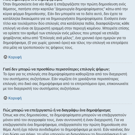
Όταν δημοσιεύετε ένα νέο θέμα ή επεξεργάζεστε την πρώτη δημοσίευση ενός
θέματος, πατήστε στην καρτέλα “Δημιουργία δημοψηφίσματος” κάτω από την
κύρια φόρμα δημοσίευσης. Εάν δεν μπορείτε να το δείτε αυτό, δεν έχετε τα
κατάλληλα δικαιώματα για να δημιουργήσετε δημοψηφίσματα. Εισάγετε έναν
τίτλο και τουλάχιστον δύο επιλογές στα κατάλληλα πεδία, διασφαλίζοντας κάθε
επιλογή να είναι σε ξεχωριστή γραμμή στην περιοχή κειμένου. Μπορείτε επίσης
να ορίσετε τον αριθμό των επιλογών ενός μέλους που μπορεί να επιλέξει
ψηφίζοντας κάτω από “Επιλογές ανά μέλος”, ένα χρονικό όριο ημερών για το
δημοψήφισμα, (0 για χωρίς χρονικό όριο) και τέλος την επιλογή να επιτρέψετε
στα μέλη να τροποποιούν τις ψήφους τους.
Κορυφή
Γιατί δεν μπορώ να προσθέσω περισσότερες επιλογές ψήφων;
Το όριο για τις επιλογές στα δημοψηφίσματα καθορίζεται από τον διαχειριστή
του συστήματος συζητήσεων. Εάν νομίζετε ότι χρειάζονται περισσότερες
επιλογές στο δικό σας δημοψήφισμα από το επιτρεπόμενο όριο, επικοινωνείτε
με τον διαχειριστή του συστήματος συζητήσεων.
Κορυφή
Πώς μπορώ να επεξεργαστώ ή να διαγράψω ένα δημοψήφισμα;
Όπως και στις δημοσιεύσεις, τα δημοψηφίσματα μπορούν να επεξεργαστούν
μόνον από τον συγγραφέα τους, έναν συντονιστή ή έναν διαχειριστή. Για να
επεξεργαστείτε ένα δημοψήφισμα, επεξεργαστείτε την πρώτη δημοσίευση στο
θέμα. Αυτή έχει πάντα συνδεδεμένο το δημοψήφισμα με αυτό. Εάν κανένας δεν
έχει δώσει μια ψήφο, τα μέλη μπορούν να διαγράψουν το δημοψήφισμα ή να