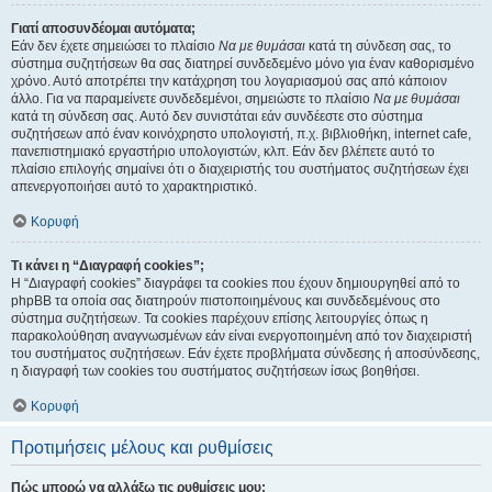
Γιατί αποσυνδέομαι αυτόματα;
Εάν δεν έχετε σημειώσει το πλαίσιο
Να με θυμάσαι
κατά τη σύνδεση σας, το
σύστημα συζητήσεων θα σας διατηρεί συνδεδεμένο μόνο για έναν καθορισμένο
χρόνο. Αυτό αποτρέπει την κατάχρηση του λογαριασμού σας από κάποιον
άλλο. Για να παραμείνετε συνδεδεμένοι, σημειώστε το πλαίσιο
Να με θυμάσαι
κατά τη σύνδεση σας. Αυτό δεν συνιστάται εάν συνδέεστε στο σύστημα
συζητήσεων από έναν κοινόχρηστο υπολογιστή, π.χ. βιβλιοθήκη, internet cafe,
πανεπιστημιακό εργαστήριο υπολογιστών, κλπ. Εάν δεν βλέπετε αυτό το
πλαίσιο επιλογής σημαίνει ότι ο διαχειριστής του συστήματος συζητήσεων έχει
απενεργοποιήσει αυτό το χαρακτηριστικό.
Κορυφή
Τι κάνει η “Διαγραφή cookies”;
Η “Διαγραφή cookies” διαγράφει τα cookies που έχουν δημιουργηθεί από το
phpBB τα οποία σας διατηρούν πιστοποιημένους και συνδεδεμένους στο
σύστημα συζητήσεων. Τα cookies παρέχουν επίσης λειτουργίες όπως η
παρακολούθηση αναγνωσμένων εάν είναι ενεργοποιημένη από τον διαχειριστή
του συστήματος συζητήσεων. Εάν έχετε προβλήματα σύνδεσης ή αποσύνδεσης,
η διαγραφή των cookies του συστήματος συζητήσεων ίσως βοηθήσει.
Κορυφή
Προτιμήσεις μέλους και ρυθμίσεις
Πώς μπορώ να αλλάξω τις ρυθμίσεις μου;