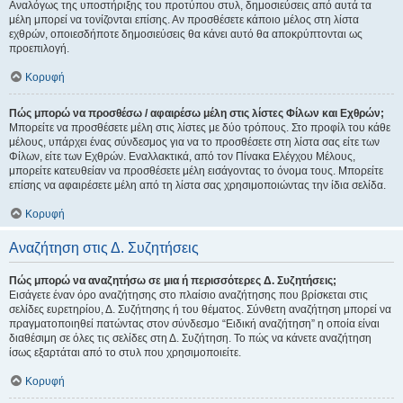
Αναλόγως της υποστήριξης του προτύπου στυλ, δημοσιεύσεις από αυτά τα
μέλη μπορεί να τονίζονται επίσης. Αν προσθέσετε κάποιο μέλος στη λίστα
εχθρών, οποιεσδήποτε δημοσιεύσεις θα κάνει αυτό θα αποκρύπτονται ως
προεπιλογή.
Κορυφή
Πώς μπορώ να προσθέσω / αφαιρέσω μέλη στις λίστες Φίλων και Εχθρών;
Μπορείτε να προσθέσετε μέλη στις λίστες με δύο τρόπους. Στο προφίλ του κάθε
μέλους, υπάρχει ένας σύνδεσμος για να το προσθέσετε στη λίστα σας είτε των
Φίλων, είτε των Εχθρών. Εναλλακτικά, από τον Πίνακα Ελέγχου Μέλους,
μπορείτε κατευθείαν να προσθέσετε μέλη εισάγοντας το όνομα τους. Μπορείτε
επίσης να αφαιρέσετε μέλη από τη λίστα σας χρησιμοποιώντας την ίδια σελίδα.
Κορυφή
Αναζήτηση στις Δ. Συζητήσεις
Πώς μπορώ να αναζητήσω σε μια ή περισσότερες Δ. Συζητήσεις;
Εισάγετε έναν όρο αναζήτησης στο πλαίσιο αναζήτησης που βρίσκεται στις
σελίδες ευρετηρίου, Δ. Συζήτησης ή του θέματος. Σύνθετη αναζήτηση μπορεί να
πραγματοποιηθεί πατώντας στον σύνδεσμο “Ειδική αναζήτηση” η οποία είναι
διαθέσιμη σε όλες τις σελίδες στη Δ. Συζήτηση. Το πώς να κάνετε αναζήτηση
ίσως εξαρτάται από το στυλ που χρησιμοποιείτε.
Κορυφή