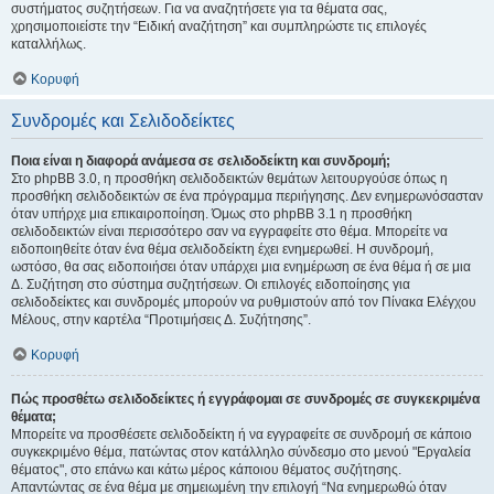
συστήματος συζητήσεων. Για να αναζητήσετε για τα θέματα σας,
χρησιμοποιείστε την “Ειδική αναζήτηση” και συμπληρώστε τις επιλογές
καταλλήλως.
Κορυφή
Συνδρομές και Σελιδοδείκτες
Ποια είναι η διαφορά ανάμεσα σε σελιδοδείκτη και συνδρομή;
Στο phpBB 3.0, η προσθήκη σελιδοδεικτών θεμάτων λειτουργούσε όπως η
προσθήκη σελιδοδεικτών σε ένα πρόγραμμα περιήγησης. Δεν ενημερωνόσασταν
όταν υπήρχε μια επικαιροποίηση. Όμως στο phpBB 3.1 η προσθήκη
σελιδοδεικτών είναι περισσότερο σαν να εγγραφείτε στο θέμα. Μπορείτε να
ειδοποιηθείτε όταν ένα θέμα σελιδοδείκτη έχει ενημερωθεί. Η συνδρομή,
ωστόσο, θα σας ειδοποιήσει όταν υπάρχει μια ενημέρωση σε ένα θέμα ή σε μια
Δ. Συζήτηση στο σύστημα συζητήσεων. Οι επιλογές ειδοποίησης για
σελιδοδείκτες και συνδρομές μπορούν να ρυθμιστούν από τον Πίνακα Ελέγχου
Μέλους, στην καρτέλα “Προτιμήσεις Δ. Συζήτησης”.
Κορυφή
Πώς προσθέτω σελιδοδείκτες ή εγγράφομαι σε συνδρομές σε συγκεκριμένα
θέματα;
Μπορείτε να προσθέσετε σελιδοδείκτη ή να εγγραφείτε σε συνδρομή σε κάποιο
συγκεκριμένο θέμα, πατώντας στον κατάλληλο σύνδεσμο στο μενού "Εργαλεία
θέματος", στο επάνω και κάτω μέρος κάποιου θέματος συζήτησης.
Απαντώντας σε ένα θέμα με σημειωμένη την επιλογή “Να ενημερωθώ όταν