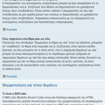
Ο διαχειριστής του συστήματος συζητήσεων μπορεί να έχει αποφασίσει ότι οι
δημοσιεύσεις στη Δ. Συζήτηση που θέλετε να δημοσιεύσετε να χρειάζονται
έλεγχο πριν υποβληθούν. Είναι επίσης πιθανό ο διαχειριστής να σας έχει
τοποθετήσει σε μια ομάδα μελών των οποίων οι δημοσιεύσεις να χρειάζονται
έλεγχο πριν υποβληθούν. Παρακαλώ επικοινωνείτε με τον διαχειριστή του
συστήματος συζητήσεων για περισσότερες πληροφορίες.
Κορυφή
Πώς σημειώνω ένα θέμα μου ως νέο;
Πατώντας στο σύνδεσμο “Σημειώστε το θέμα ως νέο” όταν τον βλέπετε, μπορείτε
να “ανεβάσετε” το θέμα στην κορυφή της Δ. Συζήτησης στην πρώτη σελίδα.
Ωστόσο, αν δεν μπορείτε να το δείτε αυτό, τότε η σημείωση θεμάτων ως νέα
μπορεί να είναι απενεργοποιημένη ή το περιθώριο χρόνου ανάμεσα σε
σημειώσεις θεμάτων ως νέα δεν έχει ακόμη επιτευχθεί. Είναι επίσης δυνατόν να
σημειώσετε ως νέο το θέμα απλώς απαντώντας σε αυτό, ωστόσο, να είστε
σίγουρος (-η) ότι ακολουθείτε τους κανόνες του συστήματος συζητήσεων όταν
το κάνετε αυτό.
Κορυφή
Μορφοποίηση και τύποι θεμάτων
Τι είναι ο BBCode;
Ο BBCode (Bulletin Board Code) είναι μία ιδιαίτερη εφαρμογή της HTML,
προσφέροντας μεγάλη δυνατότητα ελέγχου της μορφοποίησης σε συγκεκριμένα