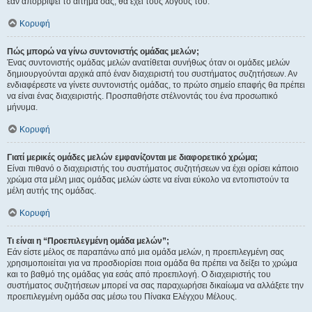
εάν απορρίψει το αίτημα σας, θα έχει τους λόγους του.
Κορυφή
Πώς μπορώ να γίνω συντονιστής ομάδας μελών;
Ένας συντονιστής ομάδας μελών ανατίθεται συνήθως όταν οι ομάδες μελών
δημιουργούνται αρχικά από έναν διαχειριστή του συστήματος συζητήσεων. Αν
ενδιαφέρεστε να γίνετε συντονιστής ομάδας, το πρώτο σημείο επαφής θα πρέπει
να είναι ένας διαχειριστής. Προσπαθήστε στέλνοντάς του ένα προσωπικό
μήνυμα.
Κορυφή
Γιατί μερικές ομάδες μελών εμφανίζονται με διαφορετικό χρώμα;
Είναι πιθανό ο διαχειριστής του συστήματος συζητήσεων να έχει ορίσει κάποιο
χρώμα στα μέλη μιας ομάδας μελών ώστε να είναι εύκολο να εντοπιστούν τα
μέλη αυτής της ομάδας.
Κορυφή
Τι είναι η “Προεπιλεγμένη ομάδα μελών”;
Εάν είστε μέλος σε παραπάνω από μια ομάδα μελών, η προεπιλεγμένη σας
χρησιμοποιείται για να προσδιορίσει ποια ομάδα θα πρέπει να δείξει το χρώμα
και το βαθμό της ομάδας για εσάς από προεπιλογή. Ο διαχειριστής του
συστήματος συζητήσεων μπορεί να σας παραχωρήσει δικαίωμα να αλλάξετε την
προεπιλεγμένη ομάδα σας μέσω του Πίνακα Ελέγχου Μέλους.