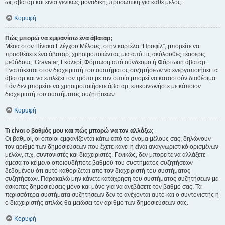
ως άβαταρ και είναι γενικώς μοναδική, προσωπική για κάθε μέλος.
Κορυφή
Πώς μπορώ να εμφανίσω ένα άβαταρ;
Μέσα στον Πίνακα Ελέγχου Μέλους, στην καρτέλα “Προφίλ”, μπορείτε να
προσθέσετε ένα άβαταρ, χρησιμοποιώντας μια από τις ακόλουθες τέσσερις
μεθόδους: Gravatar, Γκαλερί, Φόρτωση από σύνδεσμο ή Φόρτωση άβαταρ.
Εναπόκειται στον διαχειριστή του συστήματος συζητήσεων να ενεργοποιήσει τα
άβαταρ και να επιλέξει τον τρόπο με τον οποίο μπορεί να καταστούν διαθέσιμα.
Εάν δεν μπορείτε να χρησιμοποιήσετε άβαταρ, επικοινωνήστε με κάποιον
διαχειριστή του συστήματος συζητήσεων.
Κορυφή
Τι είναι ο βαθμός μου και πώς μπορώ να τον αλλάξω;
Οι βαθμοί, οι οποίοι εμφανίζονται κάτω από το όνομα μέλους σας, δηλώνουν
τον αριθμό των δημοσιεύσεων που έχετε κάνει ή είναι αναγνωριστικό ορισμένων
μελών, π.χ. συντονιστές και διαχειριστές. Γενικώς, δεν μπορείτε να αλλάξετε
άμεσα το κείμενο οποιουδήποτε βαθμού του συστήματος συζητήσεων
δεδομένου ότι αυτό καθορίζεται από τον διαχειριστή του συστήματος
συζητήσεων. Παρακαλώ μην κάνετε κατάχρηση του συστήματος συζητήσεων με
άσκοπες δημοσιεύσεις μόνο και μόνο για να ανεβάσετε τον βαθμό σας. Τα
περισσότερα συστήματα συζητήσεων δεν το ανέχονται αυτό και ο συντονιστής ή
ο διαχειριστής απλώς θα μειώσει τον αριθμό των δημοσιεύσεων σας.
Κορυφή