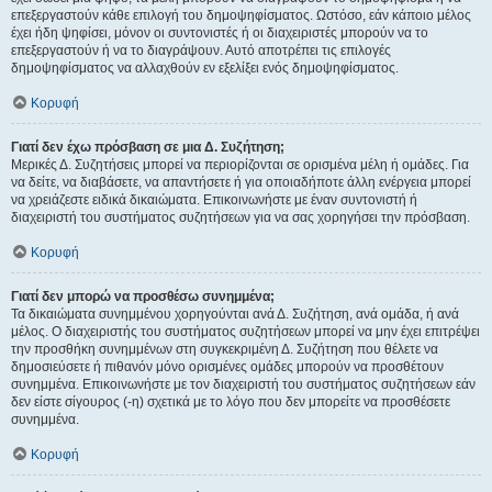
επεξεργαστούν κάθε επιλογή του δημοψηφίσματος. Ωστόσο, εάν κάποιο μέλος
έχει ήδη ψηφίσει, μόνον οι συντονιστές ή οι διαχειριστές μπορούν να το
επεξεργαστούν ή να το διαγράψουν. Αυτό αποτρέπει τις επιλογές
δημοψηφίσματος να αλλαχθούν εν εξελίξει ενός δημοψηφίσματος.
Κορυφή
Γιατί δεν έχω πρόσβαση σε μια Δ. Συζήτηση;
Μερικές Δ. Συζητήσεις μπορεί να περιορίζονται σε ορισμένα μέλη ή ομάδες. Για
να δείτε, να διαβάσετε, να απαντήσετε ή για οποιαδήποτε άλλη ενέργεια μπορεί
να χρειάζεστε ειδικά δικαιώματα. Επικοινωνήστε με έναν συντονιστή ή
διαχειριστή του συστήματος συζητήσεων για να σας χορηγήσει την πρόσβαση.
Κορυφή
Γιατί δεν μπορώ να προσθέσω συνημμένα;
Τα δικαιώματα συνημμένου χορηγούνται ανά Δ. Συζήτηση, ανά ομάδα, ή ανά
μέλος. Ο διαχειριστής του συστήματος συζητήσεων μπορεί να μην έχει επιτρέψει
την προσθήκη συνημμένων στη συγκεκριμένη Δ. Συζήτηση που θέλετε να
δημοσιεύσετε ή πιθανόν μόνο ορισμένες ομάδες μπορούν να προσθέτουν
συνημμένα. Επικοινωνήστε με τον διαχειριστή του συστήματος συζητήσεων εάν
δεν είστε σίγουρος (-η) σχετικά με το λόγο που δεν μπορείτε να προσθέσετε
συνημμένα.
Κορυφή