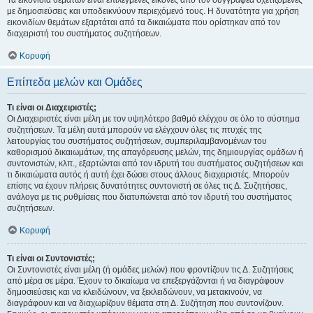
Τα εικονίδια θεμάτων είναι επιλεγμένες εικόνες από τον συγγραφέα σχετιζόμενες
με δημοσιεύσεις και υποδεικνύουν περιεχόμενό τους. Η δυνατότητα για χρήση
εικονιδίων θεμάτων εξαρτάται από τα δικαιώματα που ορίστηκαν από τον
διαχειριστή του συστήματος συζητήσεων.
Κορυφή
Επίπεδα μελών και Ομάδες
Τι είναι οι Διαχειριστές;
Οι Διαχειριστές είναι μέλη με τον υψηλότερο βαθμό ελέγχου σε όλο το σύστημα
συζητήσεων. Τα μέλη αυτά μπορούν να ελέγχουν όλες τις πτυχές της
λειτουργίας του συστήματος συζητήσεων, συμπεριλαμβανομένων του
καθορισμού δικαιωμάτων, της απαγόρευσης μελών, της δημιουργίας ομάδων ή
συντονιστών, κλπ., εξαρτώνται από τον ιδρυτή του συστήματος συζητήσεων και
τι δικαιώματα αυτός ή αυτή έχει δώσει στους άλλους διαχειριστές. Μπορούν
επίσης να έχουν πλήρεις δυνατότητες συντονιστή σε όλες τις Δ. Συζητήσεις,
ανάλογα με τις ρυθμίσεις που διατυπώνεται από τον ιδρυτή του συστήματος
συζητήσεων.
Κορυφή
Τι είναι οι Συντονιστές;
Οι Συντονιστές είναι μέλη (ή ομάδες μελών) που φροντίζουν τις Δ. Συζητήσεις
από μέρα σε μέρα. Έχουν το δικαίωμα να επεξεργάζονται ή να διαγράφουν
δημοσιεύσεις και να κλειδώνουν, να ξεκλειδώνουν, να μετακινούν, να
διαγράφουν και να διαχωρίζουν θέματα στη Δ. Συζήτηση που συντονίζουν.