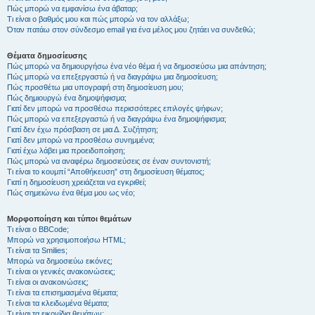
Πώς μπορώ να εμφανίσω ένα άβαταρ;
Τι είναι ο βαθμός μου και πώς μπορώ να τον αλλάξω;
Όταν πατάω στον σύνδεσμο email για ένα μέλος μου ζητάει να συνδεθώ;
Θέματα δημοσίευσης
Πώς μπορώ να δημιουργήσω ένα νέο θέμα ή να δημοσιεύσω μια απάντηση;
Πώς μπορώ να επεξεργαστώ ή να διαγράψω μια δημοσίευση;
Πώς προσθέτω μια υπογραφή στη δημοσίευση μου;
Πώς δημιουργώ ένα δημοψήφισμα;
Γιατί δεν μπορώ να προσθέσω περισσότερες επιλογές ψήφων;
Πώς μπορώ να επεξεργαστώ ή να διαγράψω ένα δημοψήφισμα;
Γιατί δεν έχω πρόσβαση σε μια Δ. Συζήτηση;
Γιατί δεν μπορώ να προσθέσω συνημμένα;
Γιατί έχω λάβει μια προειδοποίηση;
Πώς μπορώ να αναφέρω δημοσιεύσεις σε έναν συντονιστή;
Τι είναι το κουμπί “Αποθήκευση” στη δημοσίευση θέματος;
Γιατί η δημοσίευση χρειάζεται να εγκριθεί;
Πώς σημειώνω ένα θέμα μου ως νέο;
Μορφοποίηση και τύποι θεμάτων
Τι είναι ο BBCode;
Μπορώ να χρησιμοποιήσω HTML;
Τι είναι τα Smilies;
Μπορώ να δημοσιεύω εικόνες;
Τι είναι οι γενικές ανακοινώσεις;
Τι είναι οι ανακοινώσεις;
Τι είναι τα επισημασμένα θέματα;
Τι είναι τα κλειδωμένα θέματα;
Τι είναι τα εικονίδια θεμάτων;