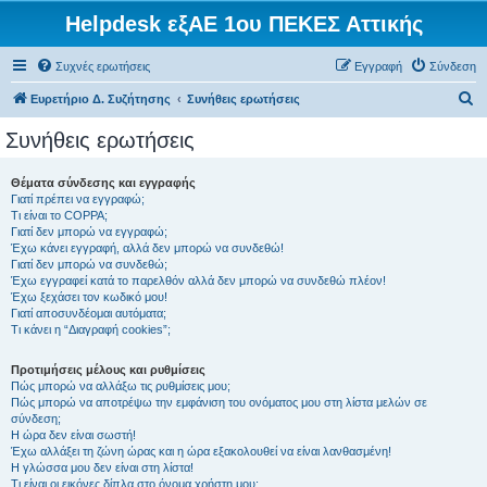
Helpdesk εξΑΕ 1ου ΠΕΚΕΣ Αττικής
Συχνές ερωτήσεις
Εγγραφή
Σύνδεση
Α
Ευρετήριο Δ. Συζήτησης
Συνήθεις ερωτήσεις
ν
Συνήθεις ερωτήσεις
α
ζ
Θέματα σύνδεσης και εγγραφής
Γιατί πρέπει να εγγραφώ;
ή
Τι είναι το COPPA;
τ
Γιατί δεν μπορώ να εγγραφώ;
Έχω κάνει εγγραφή, αλλά δεν μπορώ να συνδεθώ!
η
Γιατί δεν μπορώ να συνδεθώ;
Έχω εγγραφεί κατά το παρελθόν αλλά δεν μπορώ να συνδεθώ πλέον!
σ
Έχω ξεχάσει τον κωδικό μου!
η
Γιατί αποσυνδέομαι αυτόματα;
Τι κάνει η “Διαγραφή cookies”;
Προτιμήσεις μέλους και ρυθμίσεις
Πώς μπορώ να αλλάξω τις ρυθμίσεις μου;
Πώς μπορώ να αποτρέψω την εμφάνιση του ονόματος μου στη λίστα μελών σε
σύνδεση;
Η ώρα δεν είναι σωστή!
Έχω αλλάξει τη ζώνη ώρας και η ώρα εξακολουθεί να είναι λανθασμένη!
Η γλώσσα μου δεν είναι στη λίστα!
Τι είναι οι εικόνες δίπλα στο όνομα χρήστη μου;