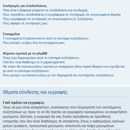
Συνδρομές και Σελιδοδείκτες
Ποια είναι η διαφορά ανάμεσα σε σελιδοδείκτη και συνδρομή;
Πώς προσθέτω σελιδοδείκτες ή εγγράφομαι σε συνδρομές σε συγκεκριμένα θέματα;
Πώς εγγράφομαι σε συνδρομές σε συγκεκριμένες Δ. Συζητήσεις;
Πώς αφαιρώ τις συνδρομές μου;
Συνημμένα
Τι συνημμένα επιτρέπονται σε αυτό το σύστημα συζητήσεων;
Πώς μπορώ να βρω όλα τα συνημμένα μου;
Θέματα σχετικά με το phpBB
Ποιος έχει δημιουργήσει αυτό το σύστημα συζητήσεων;
Γιατί δεν είναι διαθέσιμο το Χ χαρακτηριστικό;
Με ποιον θα επικοινωνήσω σχετικά με κατάχρηση ή/και νομικά θέματα που σχετίζονται
με αυτό το σύστημα συζητήσεων;
Πώς μπορώ να επικοινωνήσω με τον διαχειριστή του συστήματος συζητήσεων;
Θέματα σύνδεσης και εγγραφής
Γιατί πρέπει να εγγραφώ;
Ίσως να μην είναι απαραίτητο, εναπόκειται στον διαχειριστή του συστήματος
συζητήσεων ως προς το αν θα πρέπει να εγγραφείτε προκειμένου να αναρτήσετε
μηνύματα. Ωστόσο, η εγγραφή θα σας δώσει πρόσβαση σε πρόσθετες
υπηρεσίες που δεν είναι διαθέσιμες σε επισκέπτες όπως ο καθορισμός εικόνων
μελών (avatars), προσωπικά μηνύματα, αποστολή και λήψη μηνυμάτων