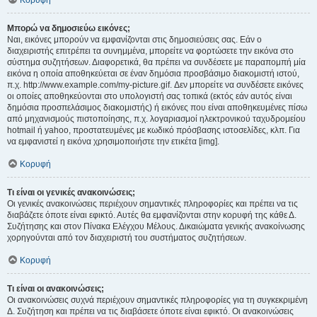
Κορυφή
Μπορώ να δημοσιεύω εικόνες;
Ναι, εικόνες μπορούν να εμφανίζονται στις δημοσιεύσεις σας. Εάν ο
διαχειριστής επιτρέπει τα συνημμένα, μπορείτε να φορτώσετε την εικόνα στο
σύστημα συζητήσεων. Διαφορετικά, θα πρέπει να συνδέσετε με παραπομπή μία
εικόνα η οποία αποθηκεύεται σε έναν δημόσια προσβάσιμο διακομιστή ιστού,
π.χ. http://www.example.com/my-picture.gif. Δεν μπορείτε να συνδέσετε εικόνες
οι οποίες αποθηκεύονται στο υπολογιστή σας τοπικά (εκτός εάν αυτός είναι
δημόσια προσπελάσιμος διακομιστής) ή εικόνες που είναι αποθηκευμένες πίσω
από μηχανισμούς πιστοποίησης, π.χ. λογαριασμοί ηλεκτρονικού ταχυδρομείου
hotmail ή yahoo, προστατευμένες με κωδικό πρόσβασης ιστοσελίδες, κλπ. Για
να εμφανιστεί η εικόνα χρησιμοποιήστε την ετικέτα [img].
Κορυφή
Τι είναι οι γενικές ανακοινώσεις;
Οι γενικές ανακοινώσεις περιέχουν σημαντικές πληροφορίες και πρέπει να τις
διαβάζετε όποτε είναι εφικτό. Αυτές θα εμφανίζονται στην κορυφή της κάθε Δ.
Συζήτησης και στον Πίνακα Ελέγχου Μέλους. Δικαιώματα γενικής ανακοίνωσης
χορηγούνται από τον διαχειριστή του συστήματος συζητήσεων.
Κορυφή
Τι είναι οι ανακοινώσεις;
Οι ανακοινώσεις συχνά περιέχουν σημαντικές πληροφορίες για τη συγκεκριμένη
Δ. Συζήτηση και πρέπει να τις διαβάσετε όποτε είναι εφικτό. Οι ανακοινώσεις