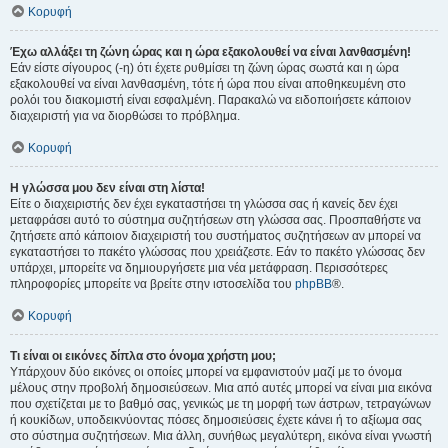
Κορυφή
Έχω αλλάξει τη ζώνη ώρας και η ώρα εξακολουθεί να είναι λανθασμένη!
Εάν είστε σίγουρος (-η) ότι έχετε ρυθμίσει τη ζώνη ώρας σωστά και η ώρα
εξακολουθεί να είναι λανθασμένη, τότε ή ώρα που είναι αποθηκευμένη στο
ρολόι του διακομιστή είναι εσφαλμένη. Παρακαλώ να ειδοποιήσετε κάποιον
διαχειριστή για να διορθώσει το πρόβλημα.
Κορυφή
Η γλώσσα μου δεν είναι στη λίστα!
Είτε ο διαχειριστής δεν έχει εγκαταστήσει τη γλώσσα σας ή κανείς δεν έχει
μεταφράσει αυτό το σύστημα συζητήσεων στη γλώσσα σας. Προσπαθήστε να
ζητήσετε από κάποιον διαχειριστή του συστήματος συζητήσεων αν μπορεί να
εγκαταστήσει το πακέτο γλώσσας που χρειάζεστε. Εάν το πακέτο γλώσσας δεν
υπάρχει, μπορείτε να δημιουργήσετε μια νέα μετάφραση. Περισσότερες
πληροφορίες μπορείτε να βρείτε στην ιστοσελίδα του
phpBB
®.
Κορυφή
Τι είναι οι εικόνες δίπλα στο όνομα χρήστη μου;
Υπάρχουν δύο εικόνες οι οποίες μπορεί να εμφανιστούν μαζί με το όνομα
μέλους στην προβολή δημοσιεύσεων. Μια από αυτές μπορεί να είναι μια εικόνα
που σχετίζεται με το βαθμό σας, γενικώς με τη μορφή των άστρων, τετραγώνων
ή κουκίδων, υποδεικνύοντας πόσες δημοσιεύσεις έχετε κάνει ή το αξίωμα σας
στο σύστημα συζητήσεων. Μια άλλη, συνήθως μεγαλύτερη, εικόνα είναι γνωστή