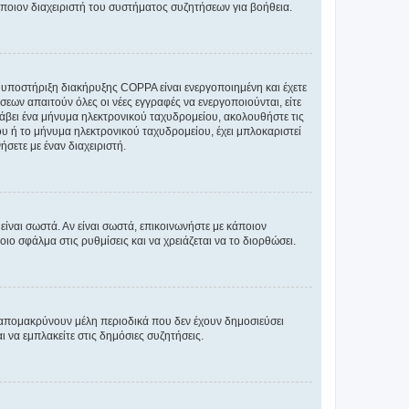
άποιον διαχειριστή του συστήματος συζητήσεων για βοήθεια.
η υποστήριξη διακήρυξης COPPA είναι ενεργοποιημένη και έχετε
σεων απαιτούν όλες οι νέες εγγραφές να ενεργοποιούνται, είτε
 λάβει ένα μήνυμα ηλεκτρονικού ταχυδρομείου, ακολουθήστε τις
υ ή το μήνυμα ηλεκτρονικού ταχυδρομείου, έχει μπλοκαριστεί
σετε με έναν διαχειριστή.
ίναι σωστά. Αν είναι σωστά, επικοινωνήστε με κάποιον
οιο σφάλμα στις ρυθμίσεις και να χρειάζεται να το διορθώσει.
 απομακρύνουν μέλη περιοδικά που δεν έχουν δημοσιεύσει
 να εμπλακείτε στις δημόσιες συζητήσεις.