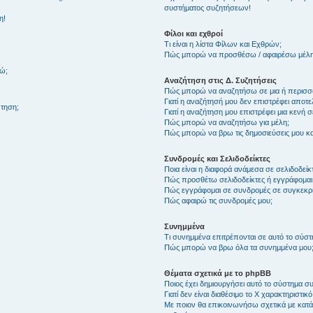
συστήματος συζητήσεων!
η!
Φίλοι και εχθροί
Τι είναι η λίστα Φίλων και Εχθρών;
Πώς μπορώ να προσθέσω / αφαιρέσω μέλη 
θώ;
Αναζήτηση στις Δ. Συζητήσεις
Πώς μπορώ να αναζητήσω σε μια ή περισσό
Γιατί η αναζήτησή μου δεν επιστρέφει αποτ
τηση;
Γιατί η αναζήτηση μου επιστρέφει μια κενή σ
Πώς μπορώ να αναζητήσω για μέλη;
Πώς μπορώ να βρω τις δημοσιεύσεις μου και
Συνδρομές και Σελιδοδείκτες
Ποια είναι η διαφορά ανάμεσα σε σελιδοδείκ
Πώς προσθέτω σελιδοδείκτες ή εγγράφομαι
Πώς εγγράφομαι σε συνδρομές σε συγκεκριμ
Πώς αφαιρώ τις συνδρομές μου;
Συνημμένα
Τι συνημμένα επιτρέπονται σε αυτό το σύσ
Πώς μπορώ να βρω όλα τα συνημμένα μου
Θέματα σχετικά με το phpBB
Ποιος έχει δημιουργήσει αυτό το σύστημα 
Γιατί δεν είναι διαθέσιμο το Χ χαρακτηριστικό
Με ποιον θα επικοινωνήσω σχετικά με κατάχ