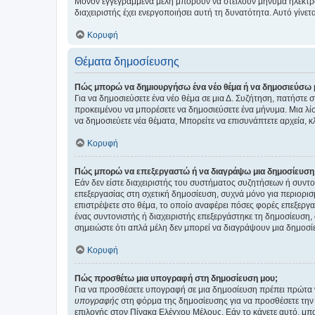
Μόνον εγγεγραμμένα μέλη μπορούν να στείλουν μήνυμα ηλεκτρ
διαχειριστής έχει ενεργοποιήσει αυτή τη δυνατότητα. Αυτό γί
Κορυφή
Θέματα δημοσίευσης
Πώς μπορώ να δημιουργήσω ένα νέο θέμα ή να δημοσιεύσω 
Για να δημοσιεύσετε ένα νέο θέμα σε μια Δ. Συζήτηση, πατήστε 
προκειμένου να μπορέσετε να δημοσιεύσετε ένα μήνυμα. Μια λίσ
να δημοσιεύετε νέα θέματα, Μπορείτε να επισυνάπτετε αρχεία, κ
Κορυφή
Πώς μπορώ να επεξεργαστώ ή να διαγράψω μια δημοσίευση
Εάν δεν είστε διαχειριστής του συστήματος συζητήσεων ή συντο
επεξεργασίας στη σχετική δημοσίευση, συχνά μόνο για περιορισ
επιστρέψετε στο θέμα, το οποίο αναφέρει πόσες φορές επεξεργασ
ένας συντονιστής ή διαχειριστής επεξεργάστηκε τη δημοσίευση,
σημειώστε ότι απλά μέλη δεν μπορεί να διαγράψουν μια δημοσίε
Κορυφή
Πώς προσθέτω μια υπογραφή στη δημοσίευση μου;
Για να προσθέσετε υπογραφή σε μια δημοσίευση πρέπει πρώτα ν
υπογραφής
στη φόρμα της δημοσίευσης για να προσθέσετε την
επιλογής στον Πίνακα Ελέγχου Μέλους. Εάν το κάνετε αυτό, μπ