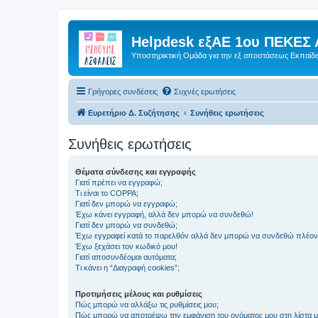
Helpdesk εξΑΕ 1ου ΠΕΚΕΣ 
Υποστηρικτική Ομάδα για την εξ αποστάσεως Εκπαίδ
Γρήγορες συνδέσεις
Συχνές ερωτήσεις
Ευρετήριο Δ. Συζήτησης
Συνήθεις ερωτήσεις
Συνήθεις ερωτήσεις
Θέματα σύνδεσης και εγγραφής
Γιατί πρέπει να εγγραφώ;
Τι είναι το COPPA;
Γιατί δεν μπορώ να εγγραφώ;
Έχω κάνει εγγραφή, αλλά δεν μπορώ να συνδεθώ!
Γιατί δεν μπορώ να συνδεθώ;
Έχω εγγραφεί κατά το παρελθόν αλλά δεν μπορώ να συνδεθώ πλέον
Έχω ξεχάσει τον κωδικό μου!
Γιατί αποσυνδέομαι αυτόματα;
Τι κάνει η “Διαγραφή cookies”;
Προτιμήσεις μέλους και ρυθμίσεις
Πώς μπορώ να αλλάξω τις ρυθμίσεις μου;
Πώς μπορώ να αποτρέψω την εμφάνιση του ονόματος μου στη λίστα 