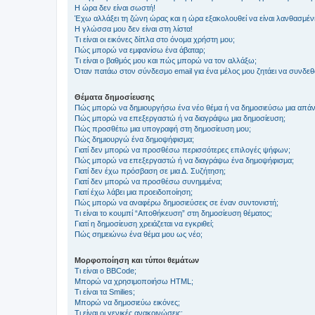
Η ώρα δεν είναι σωστή!
Έχω αλλάξει τη ζώνη ώρας και η ώρα εξακολουθεί να είναι λανθασμέν
Η γλώσσα μου δεν είναι στη λίστα!
Τι είναι οι εικόνες δίπλα στο όνομα χρήστη μου;
Πώς μπορώ να εμφανίσω ένα άβαταρ;
Τι είναι ο βαθμός μου και πώς μπορώ να τον αλλάξω;
Όταν πατάω στον σύνδεσμο email για ένα μέλος μου ζητάει να συνδε
Θέματα δημοσίευσης
Πώς μπορώ να δημιουργήσω ένα νέο θέμα ή να δημοσιεύσω μια απάν
Πώς μπορώ να επεξεργαστώ ή να διαγράψω μια δημοσίευση;
Πώς προσθέτω μια υπογραφή στη δημοσίευση μου;
Πώς δημιουργώ ένα δημοψήφισμα;
Γιατί δεν μπορώ να προσθέσω περισσότερες επιλογές ψήφων;
Πώς μπορώ να επεξεργαστώ ή να διαγράψω ένα δημοψήφισμα;
Γιατί δεν έχω πρόσβαση σε μια Δ. Συζήτηση;
Γιατί δεν μπορώ να προσθέσω συνημμένα;
Γιατί έχω λάβει μια προειδοποίηση;
Πώς μπορώ να αναφέρω δημοσιεύσεις σε έναν συντονιστή;
Τι είναι το κουμπί “Αποθήκευση” στη δημοσίευση θέματος;
Γιατί η δημοσίευση χρειάζεται να εγκριθεί;
Πώς σημειώνω ένα θέμα μου ως νέο;
Μορφοποίηση και τύποι θεμάτων
Τι είναι ο BBCode;
Μπορώ να χρησιμοποιήσω HTML;
Τι είναι τα Smilies;
Μπορώ να δημοσιεύω εικόνες;
Τι είναι οι γενικές ανακοινώσεις;