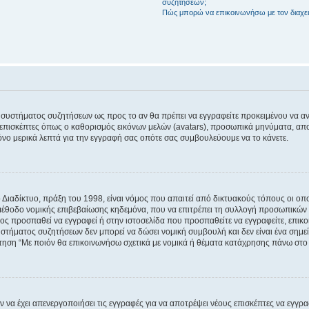
συζητήσεων;
Πώς μπορώ να επικοινωνήσω με τον διαχει
του συστήματος συζητήσεων ως προς το αν θα πρέπει να εγγραφείτε προκειμένου να 
ε επισκέπτες όπως ο καθορισμός εικόνων μελών (avatars), προσωπικά μηνύματα, 
μόνο μερικά λεπτά για την εγγραφή σας οπότε σας συμβουλεύουμε να το κάνετε.
ιαδίκτυο, πράξη του 1998, είναι νόμος που απαιτεί από δικτυακούς τόπους οι ο
μέθοδο νομικής επιβεβαίωσης κηδεμόνα, που να επιτρέπει τη συλλογή προσωπικών 
ποίος προσπαθεί να εγγραφεί ή στην ιστοσελίδα που προσπαθείτε να εγγραφείτε, επ
 συστήματος συζητήσεων δεν μπορεί να δώσει νομική συμβουλή και δεν είναι ένα ση
ώτηση “Με ποιόν θα επικοινωνήσω σχετικά με νομικά ή θέματα κατάχρησης πάνω στο
ν να έχει απενεργοποιήσει τις εγγραφές για να αποτρέψει νέους επισκέπτες να εγγ