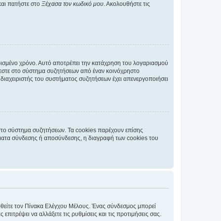
και πατήστε στο
Ξέχασα τον κωδικό μου
. Ακολουθήστε τις
ρισμένο χρόνο. Αυτό αποτρέπει την κατάχρηση του λογαριασμού
έεστε στο σύστημα συζητήσεων από έναν κοινόχρηστο
 ο διαχειριστής του συστήματος συζητήσεων έχει απενεργοποιήσει
στο σύστημα συζητήσεων. Τα cookies παρέχουν επίσης
ματα σύνδεσης ή αποσύνδεσης, η διαγραφή των cookies του
εφθείτε τον Πίνακα Ελέγχου Μέλους. Ένας σύνδεσμος μπορεί
ιτρέψει να αλλάξετε τις ρυθμίσεις και τις προτιμήσεις σας.