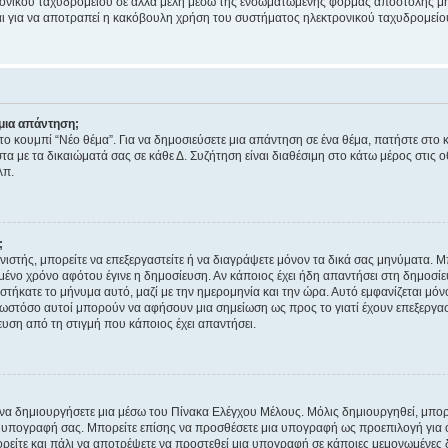
ονικού ταχυδρομείου σε άλλα μέλη μέσω της ενσωματωμένης φόρμας αποστολής μη
νεται για να αποτραπεί η κακόβουλη χρήση του συστήματος ηλεκτρονικού ταχυδρομεί
μια απάντηση;
στο κουμπί “Νέο θέμα”. Για να δημοσιεύσετε μια απάντηση σε ένα θέμα, πατήστε στο 
τα με τα δικαιώματά σας σε κάθε Δ. Συζήτηση είναι διαθέσιμη στο κάτω μέρος στις 
λπ.
;
νιστής, μπορείτε να επεξεργαστείτε ή να διαγράψετε μόνον τα δικά σας μηνύματα. 
μένο χρόνο αφότου έγινε η δημοσίευση. Αν κάποιος έχει ήδη απαντήσει στη δημοσίε
τήκατε το μήνυμα αυτό, μαζί με την ημερομηνία και την ώρα. Αυτό εμφανίζεται μόνο
 ωστόσο αυτοί μπορούν να αφήσουν μια σημείωση ως προς το γιατί έχουν επεξεργασ
υση από τη στιγμή που κάποιος έχει απαντήσει.
α δημιουργήσετε μια μέσω του Πίνακα Ελέγχου Μέλους. Μόλις δημιουργηθεί, μπορε
 υπογραφή σας. Μπορείτε επίσης να προσθέσετε μια υπογραφή ως προεπιλογή για ό
ορείτε και πάλι να αποτρέψετε να προστεθεί μια υπογραφή σε κάποιες μεμονωμένες