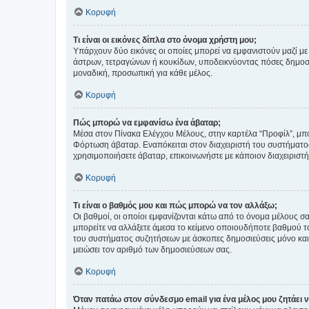
Κορυφή
Τι είναι οι εικόνες δίπλα στο όνομα χρήστη μου;
Υπάρχουν δύο εικόνες οι οποίες μπορεί να εμφανιστούν μαζί με
άστρων, τετραγώνων ή κουκίδων, υποδεικνύοντας πόσες δημοσιεύ
μοναδική, προσωπική για κάθε μέλος.
Κορυφή
Πώς μπορώ να εμφανίσω ένα άβαταρ;
Μέσα στον Πίνακα Ελέγχου Μέλους, στην καρτέλα “Προφίλ”, μπο
Φόρτωση άβαταρ. Εναπόκειται στον διαχειριστή του συστήματος 
χρησιμοποιήσετε άβαταρ, επικοινωνήστε με κάποιον διαχειριστ
Κορυφή
Τι είναι ο βαθμός μου και πώς μπορώ να τον αλλάξω;
Οι βαθμοί, οι οποίοι εμφανίζονται κάτω από το όνομα μέλους σα
μπορείτε να αλλάξετε άμεσα το κείμενο οποιουδήποτε βαθμού 
του συστήματος συζητήσεων με άσκοπες δημοσιεύσεις μόνο και 
μειώσει τον αριθμό των δημοσιεύσεων σας.
Κορυφή
Όταν πατάω στον σύνδεσμο email για ένα μέλος μου ζητάει 