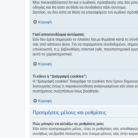
Μην πανικοβάλλεστε! Αν και ο κωδικός πρόσβασής σας δεν μπορ
οδηγίες και θα είστε σε θέση να συνδεθείτε πάλι σύντομα.
Ωστόσο, αν δεν είστε σε θέση να επαναφέρετε τον κωδικό πρόσ
Κορυφή
Γιατί αποσυνδέομαι αυτόματα;
Εάν δεν έχετε σημειώσει το πλαίσιο
Να με θυμάσαι
κατά τη σύνδ
σας από κάποιον άλλο. Για να παραμείνετε συνδεδεμένοι, σημει
υπολογιστή, π.χ. βιβλιοθήκη, internet cafe, πανεπιστημιακό ερ
αυτό το χαρακτηριστικό.
Κορυφή
Τι κάνει η “Διαγραφή cookies”;
Η “Διαγραφή cookies” διαγράφει τα cookies που έχουν δημιου
λειτουργίες όπως η παρακολούθηση αναγνωσμένων εάν είναι εν
συστήματος συζητήσεων ίσως βοηθήσει.
Κορυφή
Προτιμήσεις μέλους και ρυθμίσεις
Πώς μπορώ να αλλάξω τις ρυθμίσεις μου;
Εάν είστε εγγεγραμμένο μέλος, όλες οι ρυθμίσεις σας αποθηκε
συνήθως να βρεθεί πατώντας στο όνομα μέλους σας στην κορυφή