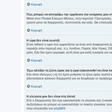
Κορυφή
Πώς μπορώ να αποτρέψω την εμφάνιση του ονόματος μου στ
Μέσα στον Πίνακα Ελέγχου Μέλους, στην καρτέλα “Προτιμήσεις 
ορατοί μόνο σε διαχειριστές, συντονιστές και εσάς. Θα υπολογί
Κορυφή
Η ώρα δεν είναι σωστή!
Είναι πιθανό η ώρα που εμφανίζεται να είναι από διαφορετική 
ταιριάζει στην περιοχή σας, π.χ. Λονδίνο, Παρίσι, Νέα Υόρκη,
μέλη. Εάν δεν έχετε εγγραφεί, αυτή είναι μια καλή ευκαιρία για να
Κορυφή
Έχω αλλάξει τη ζώνη ώρας και η ώρα εξακολουθεί να είναι λ
Εάν είστε σίγουρος (-η) ότι έχετε ρυθμίσει τη ζώνη ώρας σωστά
ειδοποιήσετε κάποιον διαχειριστή για να διορθώσει το πρόβλημ
Κορυφή
Η γλώσσα μου δεν είναι στη λίστα!
Είτε ο διαχειριστής δεν έχει εγκαταστήσει τη γλώσσα σας ή κα
συζητήσεων αν μπορεί να εγκαταστήσει το πακέτο γλώσσας που 
στην ιστοσελίδα του
phpBB
®.