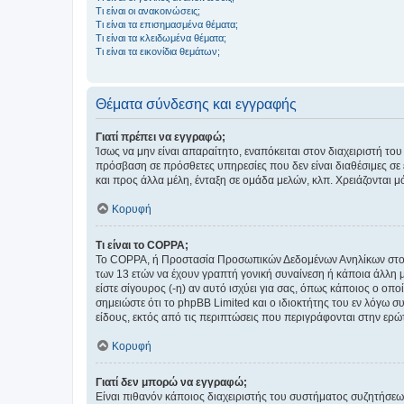
Τι είναι οι ανακοινώσεις;
Τι είναι τα επισημασμένα θέματα;
Τι είναι τα κλειδωμένα θέματα;
Τι είναι τα εικονίδια θεμάτων;
Θέματα σύνδεσης και εγγραφής
Γιατί πρέπει να εγγραφώ;
Ίσως να μην είναι απαραίτητο, εναπόκειται στον διαχειριστή 
πρόσβαση σε πρόσθετες υπηρεσίες που δεν είναι διαθέσιμες σ
και προς άλλα μέλη, ένταξη σε ομάδα μελών, κλπ. Χρειάζονται 
Κορυφή
Τι είναι το COPPA;
Το COPPA, ή Προστασία Προσωπικών Δεδομένων Ανηλίκων στο Δ
των 13 ετών να έχουν γραπτή γονική συναίνεση ή κάποια άλλη 
είστε σίγουρος (-η) αν αυτό ισχύει για σας, όπως κάποιος ο ο
σημειώστε ότι το phpBB Limited και ο ιδιοκτήτης του εν λόγω
είδους, εκτός από τις περιπτώσεις που περιγράφονται στην ερ
Κορυφή
Γιατί δεν μπορώ να εγγραφώ;
Είναι πιθανόν κάποιος διαχειριστής του συστήματος συζητήσεω