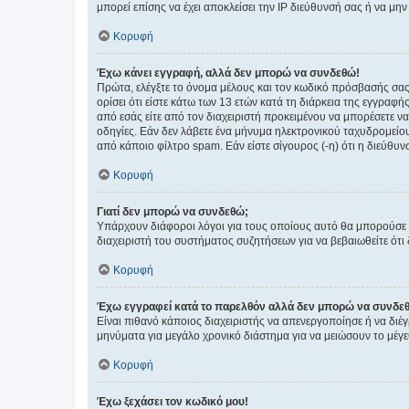
μπορεί επίσης να έχει αποκλείσει την IP διεύθυνσή σας ή να μ
Κορυφή
Έχω κάνει εγγραφή, αλλά δεν μπορώ να συνδεθώ!
Πρώτα, ελέγξτε το όνομα μέλους και τον κωδικό πρόσβασής σας.
ορίσει ότι είστε κάτω των 13 ετών κατά τη διάρκεια της εγγραφ
από εσάς είτε από τον διαχειριστή προκειμένου να μπορέσετε ν
οδηγίες. Εάν δεν λάβετε ένα μήνυμα ηλεκτρονικού ταχυδρομείο
από κάποιο φίλτρο spam. Εάν είστε σίγουρος (-η) ότι η διεύθυ
Κορυφή
Γιατί δεν μπορώ να συνδεθώ;
Υπάρχουν διάφοροι λόγοι για τους οποίους αυτό θα μπορούσε να
διαχειριστή του συστήματος συζητήσεων για να βεβαιωθείτε ότι δ
Κορυφή
Έχω εγγραφεί κατά το παρελθόν αλλά δεν μπορώ να συνδε
Είναι πιθανό κάποιος διαχειριστής να απενεργοποίησε ή να δι
μηνύματα για μεγάλο χρονικό διάστημα για να μειώσουν το μέγε
Κορυφή
Έχω ξεχάσει τον κωδικό μου!