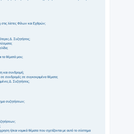
στις λίστες Φίλων και Εχθρών;
τερες Δ. Συζητήσεις;
ελέσματα;
ελίδα;
 τα θέματά μου;
τη και συνδρομή;
 σε συνδρομές σε συγκεκριμένα θέματα;
ένες Δ. Συζητήσεις;
τημα συζητήσεων;
;
συζητήσεων;
;
ρηση ή/και νομικά θέματα που σχετίζονται με αυτό το σύστημα