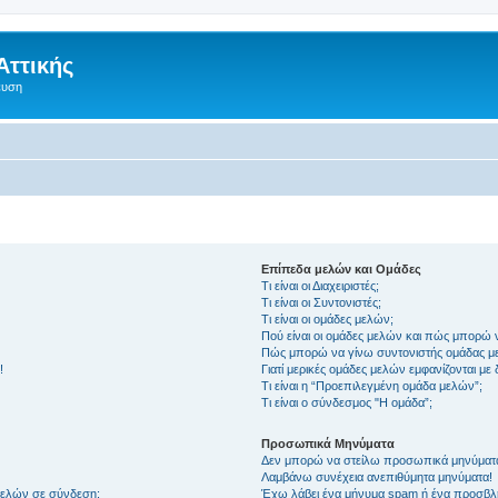
Αττικής
ευση
Επίπεδα μελών και Ομάδες
Τι είναι οι Διαχειριστές;
Τι είναι οι Συντονιστές;
Τι είναι οι ομάδες μελών;
Πού είναι οι ομάδες μελών και πώς μπορώ 
Πώς μπορώ να γίνω συντονιστής ομάδας μ
!
Γιατί μερικές ομάδες μελών εμφανίζονται με
Τι είναι η “Προεπιλεγμένη ομάδα μελών”;
Τι είναι ο σύνδεσμος "Η ομάδα”;
Προσωπικά Μηνύματα
Δεν μπορώ να στείλω προσωπικά μηνύματ
Λαμβάνω συνέχεια ανεπιθύμητα μηνύματα!
μελών σε σύνδεση;
Έχω λάβει ένα μήνυμα spam ή ένα προσβλη