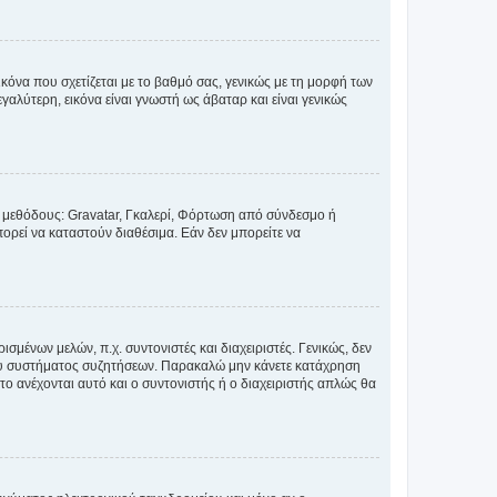
κόνα που σχετίζεται με το βαθμό σας, γενικώς με τη μορφή των
αλύτερη, εικόνα είναι γνωστή ως άβαταρ και είναι γενικώς
ς μεθόδους: Gravatar, Γκαλερί, Φόρτωση από σύνδεσμο ή
ορεί να καταστούν διαθέσιμα. Εάν δεν μπορείτε να
σμένων μελών, π.χ. συντονιστές και διαχειριστές. Γενικώς, δεν
του συστήματος συζητήσεων. Παρακαλώ μην κάνετε κατάχρηση
ο ανέχονται αυτό και ο συντονιστής ή ο διαχειριστής απλώς θα