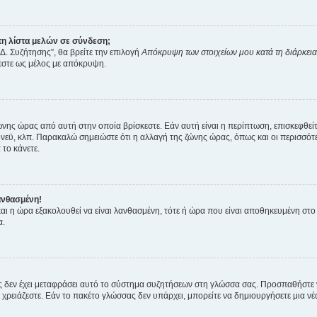
η λίστα μελών σε σύνδεση;
Δ. Συζήτησης”, θα βρείτε την επιλογή
Απόκρυψη των στοιχείων μου κατά τη διάρκει
ζεστε ως μέλος με απόκρυψη.
ζώνης ώρας από αυτή στην οποία βρίσκεστε. Εάν αυτή είναι η περίπτωση, επισκεφθεί
 Σίδνεϋ, κλπ. Παρακαλώ σημειώστε ότι η αλλαγή της ζώνης ώρας, όπως και οι περισσ
 το κάνετε.
ανθασμένη!
 και η ώρα εξακολουθεί να είναι λανθασμένη, τότε ή ώρα που είναι αποθηκευμένη στ
α.
νείς δεν έχει μεταφράσει αυτό το σύστημα συζητήσεων στη γλώσσα σας. Προσπαθήστε
χρειάζεστε. Εάν το πακέτο γλώσσας δεν υπάρχει, μπορείτε να δημιουργήσετε μια ν