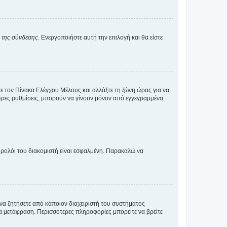
α της σύνδεσης
. Ενεργοποιήστε αυτή την επιλογή και θα είστε
τε τον Πίνακα Ελέγχου Μέλους και αλλάξτε τη ζώνη ώρας για να
ότερες ρυθμίσεις, μπορούν να γίνουν μόνον από εγγεγραμμένα
ο ρολόι του διακομιστή είναι εσφαλμένη. Παρακαλώ να
 να ζητήσετε από κάποιον διαχειριστή του συστήματος
έα μετάφραση. Περισσότερες πληροφορίες μπορείτε να βρείτε