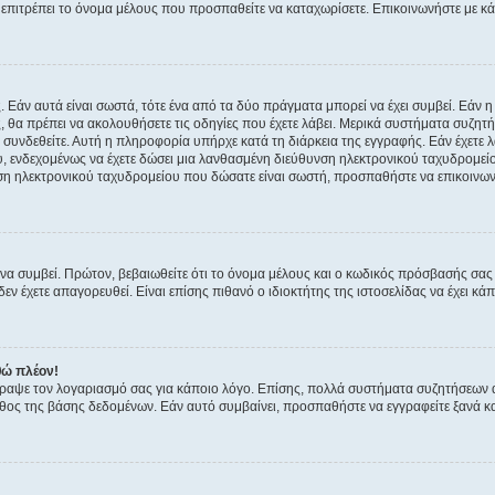
ην επιτρέπει το όνομα μέλους που προσπαθείτε να καταχωρίσετε. Επικοινωνήστε με κ
 Εάν αυτά είναι σωστά, τότε ένα από τα δύο πράγματα μπορεί να έχει συμβεί. Εάν 
ής, θα πρέπει να ακολουθήσετε τις οδηγίες που έχετε λάβει. Μερικά συστήματα συζητή
α συνδεθείτε. Αυτή η πληροφορία υπήρχε κατά τη διάρκεια της εγγραφής. Εάν έχετε
υ, ενδεχομένως να έχετε δώσει μια λανθασμένη διεύθυνση ηλεκτρονικού ταχυδρομείο
νση ηλεκτρονικού ταχυδρομείου που δώσατε είναι σωστή, προσπαθήστε να επικοινωνή
 συμβεί. Πρώτον, βεβαιωθείτε ότι το όνομα μέλους και ο κωδικός πρόσβασής σας ε
εν έχετε απαγορευθεί. Είναι επίσης πιθανό ο ιδιοκτήτης της ιστοσελίδας να έχει κάπ
θώ πλέον!
έγραψε τον λογαριασμό σας για κάποιο λόγο. Επίσης, πολλά συστήματα συζητήσεων
θος της βάσης δεδομένων. Εάν αυτό συμβαίνει, προσπαθήστε να εγγραφείτε ξανά και