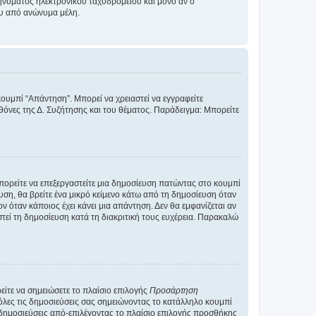
νύματος ηλεκτρονικού ταχυδρομείου και μόνο αν ο
ου από ανώνυμα μέλη.
κουμπί “Απάντηση”. Μπορεί να χρειαστεί να εγγραφείτε
οθόνες της Δ. Συζήτησης και του θέματος. Παράδειγμα: Μπορείτε
Μπορείτε να επεξεργαστείτε μια δημοσίευση πατώντας στο κουμπί
υση, θα βρείτε ένα μικρό κείμενο κάτω από τη δημοσίευση όταν
ν όταν κάποιος έχει κάνει μια απάντηση. Δεν θα εμφανίζεται αν
τεί τη δημοσίευση κατά τη διακριτική τους ευχέρεια. Παρακαλώ
ίτε να σημειώσετε το πλαίσιο επιλογής
Προσάρτηση
λες τις δημοσιεύσεις σας σημειώνοντας το κατάλληλο κουμπί
 δημοσιεύσεις από-επιλέγοντας το πλαίσιο επιλογής προσθήκης