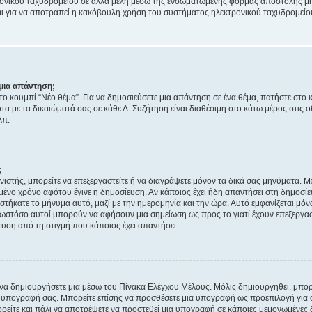
ονικού ταχυδρομείου σε άλλα μέλη μέσω της ενσωματωμένης φόρμας αποστολής μη
νεται για να αποτραπεί η κακόβουλη χρήση του συστήματος ηλεκτρονικού ταχυδρομεί
μια απάντηση;
στο κουμπί “Νέο θέμα”. Για να δημοσιεύσετε μια απάντηση σε ένα θέμα, πατήστε στο 
τα με τα δικαιώματά σας σε κάθε Δ. Συζήτηση είναι διαθέσιμη στο κάτω μέρος στις 
λπ.
;
νιστής, μπορείτε να επεξεργαστείτε ή να διαγράψετε μόνον τα δικά σας μηνύματα. 
μένο χρόνο αφότου έγινε η δημοσίευση. Αν κάποιος έχει ήδη απαντήσει στη δημοσίε
τήκατε το μήνυμα αυτό, μαζί με την ημερομηνία και την ώρα. Αυτό εμφανίζεται μόνο
 ωστόσο αυτοί μπορούν να αφήσουν μια σημείωση ως προς το γιατί έχουν επεξεργασ
υση από τη στιγμή που κάποιος έχει απαντήσει.
α δημιουργήσετε μια μέσω του Πίνακα Ελέγχου Μέλους. Μόλις δημιουργηθεί, μπορε
 υπογραφή σας. Μπορείτε επίσης να προσθέσετε μια υπογραφή ως προεπιλογή για ό
ορείτε και πάλι να αποτρέψετε να προστεθεί μια υπογραφή σε κάποιες μεμονωμένες