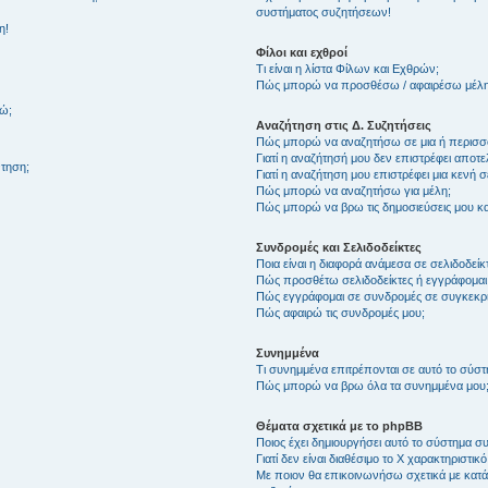
συστήματος συζητήσεων!
η!
Φίλοι και εχθροί
Τι είναι η λίστα Φίλων και Εχθρών;
Πώς μπορώ να προσθέσω / αφαιρέσω μέλη 
θώ;
Αναζήτηση στις Δ. Συζητήσεις
Πώς μπορώ να αναζητήσω σε μια ή περισσό
Γιατί η αναζήτησή μου δεν επιστρέφει αποτ
τηση;
Γιατί η αναζήτηση μου επιστρέφει μια κενή σ
Πώς μπορώ να αναζητήσω για μέλη;
Πώς μπορώ να βρω τις δημοσιεύσεις μου και
Συνδρομές και Σελιδοδείκτες
Ποια είναι η διαφορά ανάμεσα σε σελιδοδείκ
Πώς προσθέτω σελιδοδείκτες ή εγγράφομαι
Πώς εγγράφομαι σε συνδρομές σε συγκεκριμ
Πώς αφαιρώ τις συνδρομές μου;
Συνημμένα
Τι συνημμένα επιτρέπονται σε αυτό το σύσ
Πώς μπορώ να βρω όλα τα συνημμένα μου
Θέματα σχετικά με το phpBB
Ποιος έχει δημιουργήσει αυτό το σύστημα 
Γιατί δεν είναι διαθέσιμο το Χ χαρακτηριστικό
Με ποιον θα επικοινωνήσω σχετικά με κατάχ