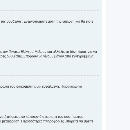
α της σύνδεσης
. Ενεργοποιήστε αυτή την επιλογή και θα είστε
τε τον Πίνακα Ελέγχου Μέλους και αλλάξτε τη ζώνη ώρας για να
ότερες ρυθμίσεις, μπορούν να γίνουν μόνον από εγγεγραμμένα
ο ρολόι του διακομιστή είναι εσφαλμένη. Παρακαλώ να
 να ζητήσετε από κάποιον διαχειριστή του συστήματος
έα μετάφραση. Περισσότερες πληροφορίες μπορείτε να βρείτε