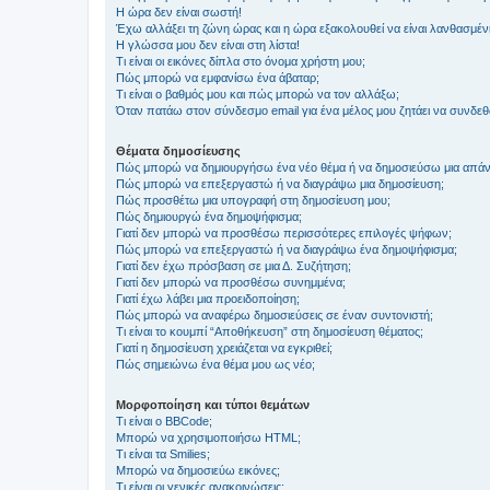
Η ώρα δεν είναι σωστή!
Έχω αλλάξει τη ζώνη ώρας και η ώρα εξακολουθεί να είναι λανθασμέν
Η γλώσσα μου δεν είναι στη λίστα!
Τι είναι οι εικόνες δίπλα στο όνομα χρήστη μου;
Πώς μπορώ να εμφανίσω ένα άβαταρ;
Τι είναι ο βαθμός μου και πώς μπορώ να τον αλλάξω;
Όταν πατάω στον σύνδεσμο email για ένα μέλος μου ζητάει να συνδε
Θέματα δημοσίευσης
Πώς μπορώ να δημιουργήσω ένα νέο θέμα ή να δημοσιεύσω μια απάν
Πώς μπορώ να επεξεργαστώ ή να διαγράψω μια δημοσίευση;
Πώς προσθέτω μια υπογραφή στη δημοσίευση μου;
Πώς δημιουργώ ένα δημοψήφισμα;
Γιατί δεν μπορώ να προσθέσω περισσότερες επιλογές ψήφων;
Πώς μπορώ να επεξεργαστώ ή να διαγράψω ένα δημοψήφισμα;
Γιατί δεν έχω πρόσβαση σε μια Δ. Συζήτηση;
Γιατί δεν μπορώ να προσθέσω συνημμένα;
Γιατί έχω λάβει μια προειδοποίηση;
Πώς μπορώ να αναφέρω δημοσιεύσεις σε έναν συντονιστή;
Τι είναι το κουμπί “Αποθήκευση” στη δημοσίευση θέματος;
Γιατί η δημοσίευση χρειάζεται να εγκριθεί;
Πώς σημειώνω ένα θέμα μου ως νέο;
Μορφοποίηση και τύποι θεμάτων
Τι είναι ο BBCode;
Μπορώ να χρησιμοποιήσω HTML;
Τι είναι τα Smilies;
Μπορώ να δημοσιεύω εικόνες;
Τι είναι οι γενικές ανακοινώσεις;