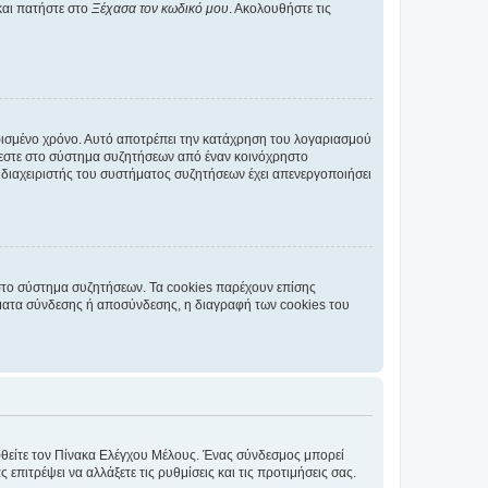
και πατήστε στο
Ξέχασα τον κωδικό μου
. Ακολουθήστε τις
ρισμένο χρόνο. Αυτό αποτρέπει την κατάχρηση του λογαριασμού
έεστε στο σύστημα συζητήσεων από έναν κοινόχρηστο
 ο διαχειριστής του συστήματος συζητήσεων έχει απενεργοποιήσει
στο σύστημα συζητήσεων. Τα cookies παρέχουν επίσης
ματα σύνδεσης ή αποσύνδεσης, η διαγραφή των cookies του
εφθείτε τον Πίνακα Ελέγχου Μέλους. Ένας σύνδεσμος μπορεί
ιτρέψει να αλλάξετε τις ρυθμίσεις και τις προτιμήσεις σας.