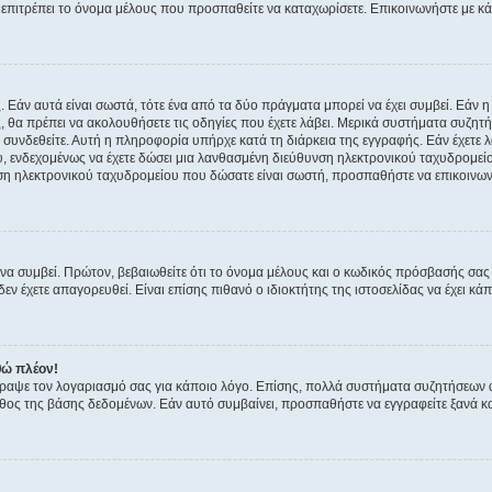
ην επιτρέπει το όνομα μέλους που προσπαθείτε να καταχωρίσετε. Επικοινωνήστε με κ
 Εάν αυτά είναι σωστά, τότε ένα από τα δύο πράγματα μπορεί να έχει συμβεί. Εάν 
ής, θα πρέπει να ακολουθήσετε τις οδηγίες που έχετε λάβει. Μερικά συστήματα συζητή
α συνδεθείτε. Αυτή η πληροφορία υπήρχε κατά τη διάρκεια της εγγραφής. Εάν έχετε
υ, ενδεχομένως να έχετε δώσει μια λανθασμένη διεύθυνση ηλεκτρονικού ταχυδρομείο
νση ηλεκτρονικού ταχυδρομείου που δώσατε είναι σωστή, προσπαθήστε να επικοινωνή
 συμβεί. Πρώτον, βεβαιωθείτε ότι το όνομα μέλους και ο κωδικός πρόσβασής σας ε
εν έχετε απαγορευθεί. Είναι επίσης πιθανό ο ιδιοκτήτης της ιστοσελίδας να έχει κάπ
θώ πλέον!
έγραψε τον λογαριασμό σας για κάποιο λόγο. Επίσης, πολλά συστήματα συζητήσεων
θος της βάσης δεδομένων. Εάν αυτό συμβαίνει, προσπαθήστε να εγγραφείτε ξανά και