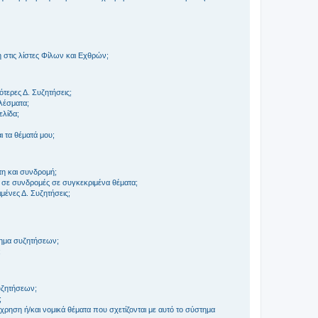
στις λίστες Φίλων και Εχθρών;
τερες Δ. Συζητήσεις;
ελέσματα;
ελίδα;
 τα θέματά μου;
τη και συνδρομή;
 σε συνδρομές σε συγκεκριμένα θέματα;
ένες Δ. Συζητήσεις;
τημα συζητήσεων;
;
συζητήσεων;
;
ρηση ή/και νομικά θέματα που σχετίζονται με αυτό το σύστημα