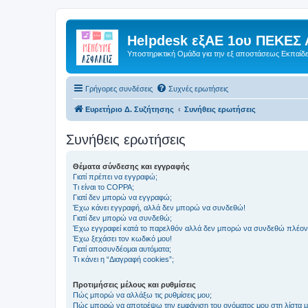
Helpdesk εξΑΕ 1ου ΠΕΚΕΣ 
Υποστηρικτική Ομάδα για την εξ αποστάσεως Εκπαίδ
Γρήγορες συνδέσεις
Συχνές ερωτήσεις
Ευρετήριο Δ. Συζήτησης
Συνήθεις ερωτήσεις
Συνήθεις ερωτήσεις
Θέματα σύνδεσης και εγγραφής
Γιατί πρέπει να εγγραφώ;
Τι είναι το COPPA;
Γιατί δεν μπορώ να εγγραφώ;
Έχω κάνει εγγραφή, αλλά δεν μπορώ να συνδεθώ!
Γιατί δεν μπορώ να συνδεθώ;
Έχω εγγραφεί κατά το παρελθόν αλλά δεν μπορώ να συνδεθώ πλέον
Έχω ξεχάσει τον κωδικό μου!
Γιατί αποσυνδέομαι αυτόματα;
Τι κάνει η “Διαγραφή cookies”;
Προτιμήσεις μέλους και ρυθμίσεις
Πώς μπορώ να αλλάξω τις ρυθμίσεις μου;
Πώς μπορώ να αποτρέψω την εμφάνιση του ονόματος μου στη λίστα 