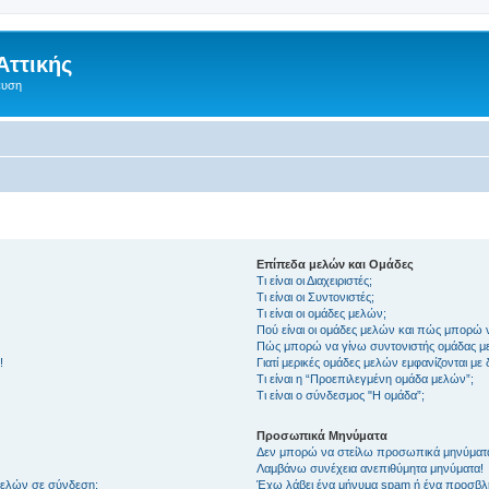
Αττικής
ευση
Επίπεδα μελών και Ομάδες
Τι είναι οι Διαχειριστές;
Τι είναι οι Συντονιστές;
Τι είναι οι ομάδες μελών;
Πού είναι οι ομάδες μελών και πώς μπορώ 
Πώς μπορώ να γίνω συντονιστής ομάδας μ
!
Γιατί μερικές ομάδες μελών εμφανίζονται με
Τι είναι η “Προεπιλεγμένη ομάδα μελών”;
Τι είναι ο σύνδεσμος "Η ομάδα”;
Προσωπικά Μηνύματα
Δεν μπορώ να στείλω προσωπικά μηνύματ
Λαμβάνω συνέχεια ανεπιθύμητα μηνύματα!
μελών σε σύνδεση;
Έχω λάβει ένα μήνυμα spam ή ένα προσβλη