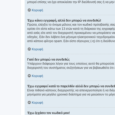
μπορεί επίσης να έχει αποκλείσει την IP διεύθυνσή σας ή να μ
Κορυφή
Έχω κάνει εγγραφή, αλλά δεν μπορώ να συνδεθώ!
Πρώτα, ελέγξτε το όνομα μέλους και τον κωδικό πρόσβασής σας.
ορίσει ότι είστε κάτω των 13 ετών κατά τη διάρκεια της εγγραφ
από εσάς είτε από τον διαχειριστή προκειμένου να μπορέσετε ν
οδηγίες. Εάν δεν λάβετε ένα μήνυμα ηλεκτρονικού ταχυδρομείο
από κάποιο φίλτρο spam. Εάν είστε σίγουρος (-η) ότι η διεύθυ
Κορυφή
Γιατί δεν μπορώ να συνδεθώ;
Υπάρχουν διάφοροι λόγοι για τους οποίους αυτό θα μπορούσε να
διαχειριστή του συστήματος συζητήσεων για να βεβαιωθείτε ότι δ
Κορυφή
Έχω εγγραφεί κατά το παρελθόν αλλά δεν μπορώ να συνδε
Είναι πιθανό κάποιος διαχειριστής να απενεργοποίησε ή να δι
μηνύματα για μεγάλο χρονικό διάστημα για να μειώσουν το μέγε
Κορυφή
Έχω ξεχάσει τον κωδικό μου!