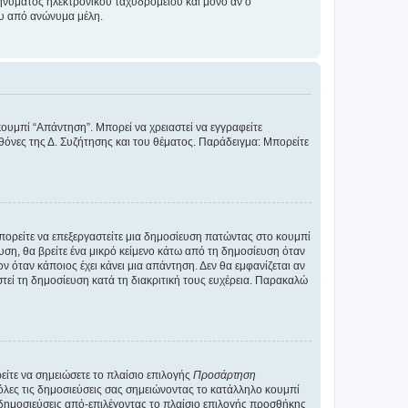
νύματος ηλεκτρονικού ταχυδρομείου και μόνο αν ο
ου από ανώνυμα μέλη.
κουμπί “Απάντηση”. Μπορεί να χρειαστεί να εγγραφείτε
οθόνες της Δ. Συζήτησης και του θέματος. Παράδειγμα: Μπορείτε
Μπορείτε να επεξεργαστείτε μια δημοσίευση πατώντας στο κουμπί
υση, θα βρείτε ένα μικρό κείμενο κάτω από τη δημοσίευση όταν
ν όταν κάποιος έχει κάνει μια απάντηση. Δεν θα εμφανίζεται αν
τεί τη δημοσίευση κατά τη διακριτική τους ευχέρεια. Παρακαλώ
ίτε να σημειώσετε το πλαίσιο επιλογής
Προσάρτηση
λες τις δημοσιεύσεις σας σημειώνοντας το κατάλληλο κουμπί
 δημοσιεύσεις από-επιλέγοντας το πλαίσιο επιλογής προσθήκης