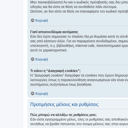
Μην πανικοβάλλεστε! Αν και ο κωδικός πρόσβασής σας δεν μπορ
οδηγίες και θα είστε σε θέση να συνδεθείτε πάλι σύντομα.
Ωστόσο, αν δεν είστε σε θέση να επαναφέρετε τον κωδικό πρόσ
Κορυφή
Γιατί αποσυνδέομαι αυτόματα;
Εάν δεν έχετε σημειώσει το πλαίσιο
Να με θυμάσαι
κατά τη σύνδ
σας από κάποιον άλλο. Για να παραμείνετε συνδεδεμένοι, σημει
υπολογιστή, π.χ. βιβλιοθήκη, internet cafe, πανεπιστημιακό ερ
αυτό το χαρακτηριστικό.
Κορυφή
Τι κάνει η “Διαγραφή cookies”;
Η “Διαγραφή cookies” διαγράφει τα cookies που έχουν δημιου
λειτουργίες όπως η παρακολούθηση αναγνωσμένων εάν είναι εν
συστήματος συζητήσεων ίσως βοηθήσει.
Κορυφή
Προτιμήσεις μέλους και ρυθμίσεις
Πώς μπορώ να αλλάξω τις ρυθμίσεις μου;
Εάν είστε εγγεγραμμένο μέλος, όλες οι ρυθμίσεις σας αποθηκε
συνήθως να βρεθεί πατώντας στο όνομα μέλους σας στην κορυφή