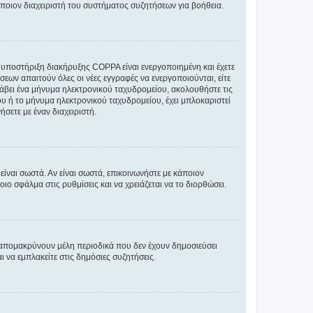
άποιον διαχειριστή του συστήματος συζητήσεων για βοήθεια.
η υποστήριξη διακήρυξης COPPA είναι ενεργοποιημένη και έχετε
σεων απαιτούν όλες οι νέες εγγραφές να ενεργοποιούνται, είτε
 λάβει ένα μήνυμα ηλεκτρονικού ταχυδρομείου, ακολουθήστε τις
υ ή το μήνυμα ηλεκτρονικού ταχυδρομείου, έχει μπλοκαριστεί
σετε με έναν διαχειριστή.
ίναι σωστά. Αν είναι σωστά, επικοινωνήστε με κάποιον
οιο σφάλμα στις ρυθμίσεις και να χρειάζεται να το διορθώσει.
 απομακρύνουν μέλη περιοδικά που δεν έχουν δημοσιεύσει
 να εμπλακείτε στις δημόσιες συζητήσεις.