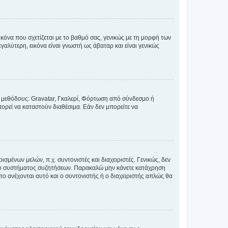
κόνα που σχετίζεται με το βαθμό σας, γενικώς με τη μορφή των
αλύτερη, εικόνα είναι γνωστή ως άβαταρ και είναι γενικώς
ς μεθόδους: Gravatar, Γκαλερί, Φόρτωση από σύνδεσμο ή
ορεί να καταστούν διαθέσιμα. Εάν δεν μπορείτε να
σμένων μελών, π.χ. συντονιστές και διαχειριστές. Γενικώς, δεν
του συστήματος συζητήσεων. Παρακαλώ μην κάνετε κατάχρηση
ο ανέχονται αυτό και ο συντονιστής ή ο διαχειριστής απλώς θα