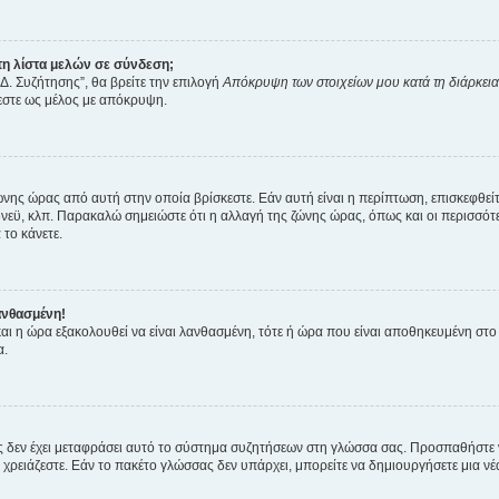
η λίστα μελών σε σύνδεση;
Δ. Συζήτησης”, θα βρείτε την επιλογή
Απόκρυψη των στοιχείων μου κατά τη διάρκει
ζεστε ως μέλος με απόκρυψη.
ζώνης ώρας από αυτή στην οποία βρίσκεστε. Εάν αυτή είναι η περίπτωση, επισκεφθεί
 Σίδνεϋ, κλπ. Παρακαλώ σημειώστε ότι η αλλαγή της ζώνης ώρας, όπως και οι περισσ
 το κάνετε.
ανθασμένη!
 και η ώρα εξακολουθεί να είναι λανθασμένη, τότε ή ώρα που είναι αποθηκευμένη στ
α.
νείς δεν έχει μεταφράσει αυτό το σύστημα συζητήσεων στη γλώσσα σας. Προσπαθήστε
χρειάζεστε. Εάν το πακέτο γλώσσας δεν υπάρχει, μπορείτε να δημιουργήσετε μια ν