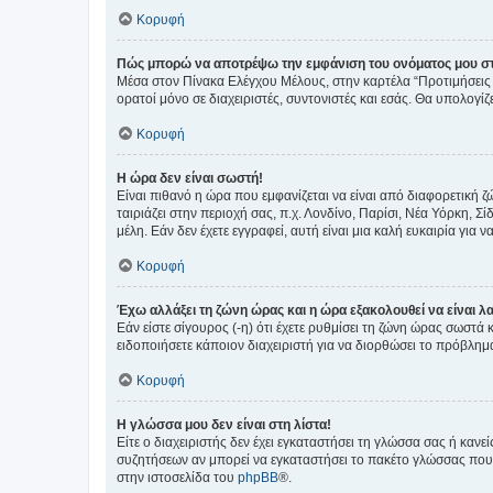
Κορυφή
Πώς μπορώ να αποτρέψω την εμφάνιση του ονόματος μου στ
Μέσα στον Πίνακα Ελέγχου Μέλους, στην καρτέλα “Προτιμήσεις 
ορατοί μόνο σε διαχειριστές, συντονιστές και εσάς. Θα υπολογί
Κορυφή
Η ώρα δεν είναι σωστή!
Είναι πιθανό η ώρα που εμφανίζεται να είναι από διαφορετική 
ταιριάζει στην περιοχή σας, π.χ. Λονδίνο, Παρίσι, Νέα Υόρκη,
μέλη. Εάν δεν έχετε εγγραφεί, αυτή είναι μια καλή ευκαιρία για να
Κορυφή
Έχω αλλάξει τη ζώνη ώρας και η ώρα εξακολουθεί να είναι λ
Εάν είστε σίγουρος (-η) ότι έχετε ρυθμίσει τη ζώνη ώρας σωστά
ειδοποιήσετε κάποιον διαχειριστή για να διορθώσει το πρόβλημ
Κορυφή
Η γλώσσα μου δεν είναι στη λίστα!
Είτε ο διαχειριστής δεν έχει εγκαταστήσει τη γλώσσα σας ή κα
συζητήσεων αν μπορεί να εγκαταστήσει το πακέτο γλώσσας που 
στην ιστοσελίδα του
phpBB
®.