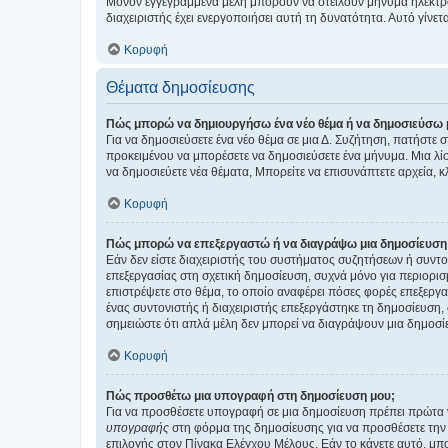
Μόνον εγγεγραμμένα μέλη μπορούν να στείλουν μήνυμα ηλεκτρ
διαχειριστής έχει ενεργοποιήσει αυτή τη δυνατότητα. Αυτό γί
Κορυφή
Θέματα δημοσίευσης
Πώς μπορώ να δημιουργήσω ένα νέο θέμα ή να δημοσιεύσω 
Για να δημοσιεύσετε ένα νέο θέμα σε μια Δ. Συζήτηση, πατήστε 
προκειμένου να μπορέσετε να δημοσιεύσετε ένα μήνυμα. Μια λίσ
να δημοσιεύετε νέα θέματα, Μπορείτε να επισυνάπτετε αρχεία, κ
Κορυφή
Πώς μπορώ να επεξεργαστώ ή να διαγράψω μια δημοσίευση
Εάν δεν είστε διαχειριστής του συστήματος συζητήσεων ή συντο
επεξεργασίας στη σχετική δημοσίευση, συχνά μόνο για περιορισ
επιστρέψετε στο θέμα, το οποίο αναφέρει πόσες φορές επεξεργασ
ένας συντονιστής ή διαχειριστής επεξεργάστηκε τη δημοσίευση,
σημειώστε ότι απλά μέλη δεν μπορεί να διαγράψουν μια δημοσίε
Κορυφή
Πώς προσθέτω μια υπογραφή στη δημοσίευση μου;
Για να προσθέσετε υπογραφή σε μια δημοσίευση πρέπει πρώτα ν
υπογραφής
στη φόρμα της δημοσίευσης για να προσθέσετε την
επιλογής στον Πίνακα Ελέγχου Μέλους. Εάν το κάνετε αυτό, μπ