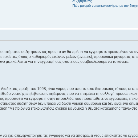
συζητήσεων;
Πώς μπορώ να επικοινωνήσω με τον διαχει
του συστήματος συζητήσεων ως προς το αν θα πρέπει να εγγραφείτε προκειμένου να 
ε επισκέπτες όπως ο καθορισμός εικόνων μελών (avatars), προσωπικά μηνύματα, 
μόνο μερικά λεπτά για την εγγραφή σας οπότε σας συμβουλεύουμε να το κάνετε.
ιαδίκτυο, πράξη του 1998, είναι νόμος που απαιτεί από δικτυακούς τόπους οι ο
μέθοδο νομικής επιβεβαίωσης κηδεμόνα, που να επιτρέπει τη συλλογή προσωπικών 
ποίος προσπαθεί να εγγραφεί ή στην ιστοσελίδα που προσπαθείτε να εγγραφείτε, επ
 συστήματος συζητήσεων δεν μπορεί να δώσει νομική συμβουλή και δεν είναι ένα ση
ώτηση “Με ποιόν θα επικοινωνήσω σχετικά με νομικά ή θέματα κατάχρησης πάνω στο
ν να έχει απενεργοποιήσει τις εγγραφές για να αποτρέψει νέους επισκέπτες να εγγ