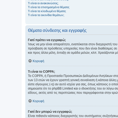
Τι είναι οι ανακοινώσεις;
Τι είναι τα επισημασμένα θέματα;
Τι είναι τα κλειδωμένα θέματα;
Τι είναι τα εικονίδια θεμάτων;
Θέματα σύνδεσης και εγγραφής
Γιατί πρέπει να εγγραφώ;
Ίσως να μην είναι απαραίτητο, εναπόκειται στον διαχειριστή 
πρόσβαση σε πρόσθετες υπηρεσίες που δεν είναι διαθέσιμες σ
και προς άλλα μέλη, ένταξη σε ομάδα μελών, κλπ. Χρειάζονται 
Κορυφή
Τι είναι το COPPA;
Το COPPA, ή Προστασία Προσωπικών Δεδομένων Ανηλίκων στο Δ
των 13 ετών να έχουν γραπτή γονική συναίνεση ή κάποια άλλη 
είστε σίγουρος (-η) αν αυτό ισχύει για σας, όπως κάποιος ο ο
σημειώστε ότι το phpBB Limited και ο ιδιοκτήτης του εν λόγω
είδους, εκτός από τις περιπτώσεις που περιγράφονται στην ερ
Κορυφή
Γιατί δεν μπορώ να εγγραφώ;
Είναι πιθανόν κάποιος διαχειριστής του συστήματος συζητήσεω