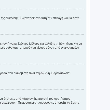
α της σύνδεσης
. Ενεργοποιήστε αυτή την επιλογή και θα είστε
τε τον Πίνακα Ελέγχου Μέλους και αλλάξτε τη ζώνη ώρας για να
ότερες ρυθμίσεις, μπορούν να γίνουν μόνον από εγγεγραμμένα
ο ρολόι του διακομιστή είναι εσφαλμένη. Παρακαλώ να
 να ζητήσετε από κάποιον διαχειριστή του συστήματος
έα μετάφραση. Περισσότερες πληροφορίες μπορείτε να βρείτε