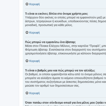
Κορυφή
Τι είναι οι εικόνες δίπλα στο όνομα χρήστη μου;
Υπάρχουν δύο εικόνες οι οποίες μπορεί να εμφανιστούν μαζί με
άστρων, τετραγώνων ή κουκίδων, υποδεικνύοντας πόσες δημοσιεύ
μοναδική, προσωπική για κάθε μέλος.
Κορυφή
Πώς μπορώ να εμφανίσω ένα άβαταρ;
Μέσα στον Πίνακα Ελέγχου Μέλους, στην καρτέλα “Προφίλ”, μπο
Φόρτωση άβαταρ. Εναπόκειται στον διαχειριστή του συστήματος 
χρησιμοποιήσετε άβαταρ, επικοινωνήστε με κάποιον διαχειριστ
Κορυφή
Τι είναι ο βαθμός μου και πώς μπορώ να τον αλλάξω;
Οι βαθμοί, οι οποίοι εμφανίζονται κάτω από το όνομα μέλους σα
μπορείτε να αλλάξετε άμεσα το κείμενο οποιουδήποτε βαθμού 
του συστήματος συζητήσεων με άσκοπες δημοσιεύσεις μόνο και 
μειώσει τον αριθμό των δημοσιεύσεων σας.
Κορυφή
Όταν πατάω στον σύνδεσμο email για ένα μέλος μου ζητάει 