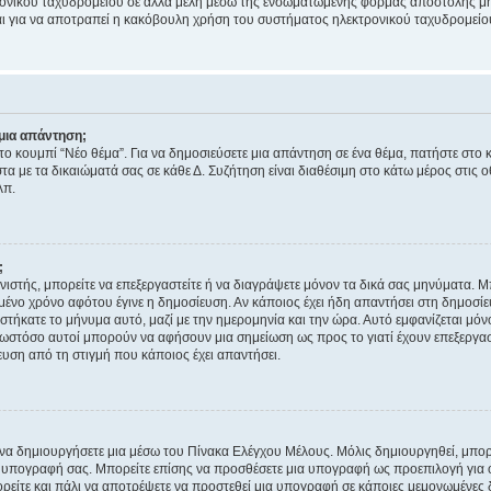
ονικού ταχυδρομείου σε άλλα μέλη μέσω της ενσωματωμένης φόρμας αποστολής μη
νεται για να αποτραπεί η κακόβουλη χρήση του συστήματος ηλεκτρονικού ταχυδρομεί
μια απάντηση;
στο κουμπί “Νέο θέμα”. Για να δημοσιεύσετε μια απάντηση σε ένα θέμα, πατήστε στο 
τα με τα δικαιώματά σας σε κάθε Δ. Συζήτηση είναι διαθέσιμη στο κάτω μέρος στις 
λπ.
;
νιστής, μπορείτε να επεξεργαστείτε ή να διαγράψετε μόνον τα δικά σας μηνύματα. 
μένο χρόνο αφότου έγινε η δημοσίευση. Αν κάποιος έχει ήδη απαντήσει στη δημοσίε
τήκατε το μήνυμα αυτό, μαζί με την ημερομηνία και την ώρα. Αυτό εμφανίζεται μόνο
 ωστόσο αυτοί μπορούν να αφήσουν μια σημείωση ως προς το γιατί έχουν επεξεργασ
υση από τη στιγμή που κάποιος έχει απαντήσει.
α δημιουργήσετε μια μέσω του Πίνακα Ελέγχου Μέλους. Μόλις δημιουργηθεί, μπορε
 υπογραφή σας. Μπορείτε επίσης να προσθέσετε μια υπογραφή ως προεπιλογή για ό
ορείτε και πάλι να αποτρέψετε να προστεθεί μια υπογραφή σε κάποιες μεμονωμένες