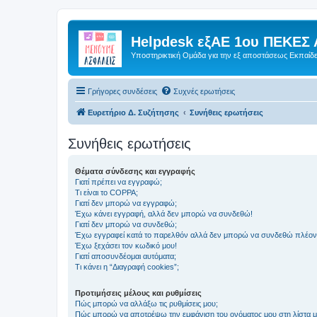
Helpdesk εξΑΕ 1ου ΠΕΚΕΣ 
Υποστηρικτική Ομάδα για την εξ αποστάσεως Εκπαίδ
Γρήγορες συνδέσεις
Συχνές ερωτήσεις
Ευρετήριο Δ. Συζήτησης
Συνήθεις ερωτήσεις
Συνήθεις ερωτήσεις
Θέματα σύνδεσης και εγγραφής
Γιατί πρέπει να εγγραφώ;
Τι είναι το COPPA;
Γιατί δεν μπορώ να εγγραφώ;
Έχω κάνει εγγραφή, αλλά δεν μπορώ να συνδεθώ!
Γιατί δεν μπορώ να συνδεθώ;
Έχω εγγραφεί κατά το παρελθόν αλλά δεν μπορώ να συνδεθώ πλέον
Έχω ξεχάσει τον κωδικό μου!
Γιατί αποσυνδέομαι αυτόματα;
Τι κάνει η “Διαγραφή cookies”;
Προτιμήσεις μέλους και ρυθμίσεις
Πώς μπορώ να αλλάξω τις ρυθμίσεις μου;
Πώς μπορώ να αποτρέψω την εμφάνιση του ονόματος μου στη λίστα 