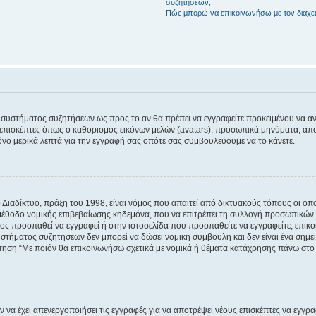
συζητήσεων;
Πώς μπορώ να επικοινωνήσω με τον διαχει
του συστήματος συζητήσεων ως προς το αν θα πρέπει να εγγραφείτε προκειμένου να 
ε επισκέπτες όπως ο καθορισμός εικόνων μελών (avatars), προσωπικά μηνύματα, 
μόνο μερικά λεπτά για την εγγραφή σας οπότε σας συμβουλεύουμε να το κάνετε.
ιαδίκτυο, πράξη του 1998, είναι νόμος που απαιτεί από δικτυακούς τόπους οι ο
μέθοδο νομικής επιβεβαίωσης κηδεμόνα, που να επιτρέπει τη συλλογή προσωπικών 
ποίος προσπαθεί να εγγραφεί ή στην ιστοσελίδα που προσπαθείτε να εγγραφείτε, επ
 συστήματος συζητήσεων δεν μπορεί να δώσει νομική συμβουλή και δεν είναι ένα ση
ώτηση “Με ποιόν θα επικοινωνήσω σχετικά με νομικά ή θέματα κατάχρησης πάνω στο
ν να έχει απενεργοποιήσει τις εγγραφές για να αποτρέψει νέους επισκέπτες να εγγ