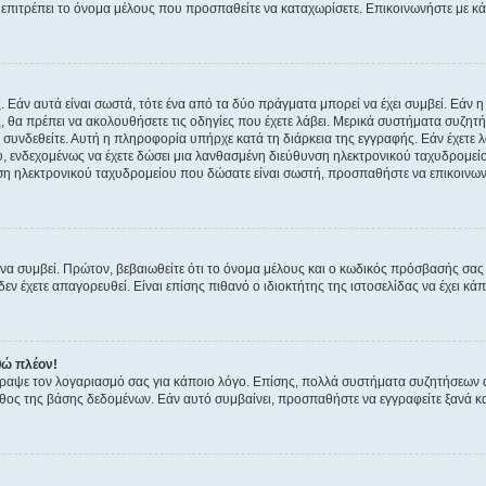
ην επιτρέπει το όνομα μέλους που προσπαθείτε να καταχωρίσετε. Επικοινωνήστε με κ
 Εάν αυτά είναι σωστά, τότε ένα από τα δύο πράγματα μπορεί να έχει συμβεί. Εάν 
ής, θα πρέπει να ακολουθήσετε τις οδηγίες που έχετε λάβει. Μερικά συστήματα συζητή
α συνδεθείτε. Αυτή η πληροφορία υπήρχε κατά τη διάρκεια της εγγραφής. Εάν έχετε
υ, ενδεχομένως να έχετε δώσει μια λανθασμένη διεύθυνση ηλεκτρονικού ταχυδρομείο
νση ηλεκτρονικού ταχυδρομείου που δώσατε είναι σωστή, προσπαθήστε να επικοινωνή
 συμβεί. Πρώτον, βεβαιωθείτε ότι το όνομα μέλους και ο κωδικός πρόσβασής σας ε
εν έχετε απαγορευθεί. Είναι επίσης πιθανό ο ιδιοκτήτης της ιστοσελίδας να έχει κάπ
θώ πλέον!
έγραψε τον λογαριασμό σας για κάποιο λόγο. Επίσης, πολλά συστήματα συζητήσεων
θος της βάσης δεδομένων. Εάν αυτό συμβαίνει, προσπαθήστε να εγγραφείτε ξανά και