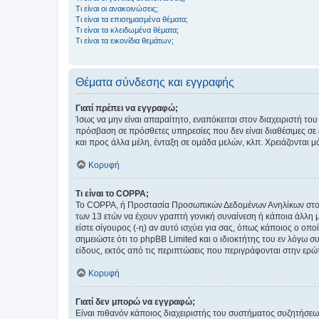
Τι είναι οι ανακοινώσεις;
Τι είναι τα επισημασμένα θέματα;
Τι είναι τα κλειδωμένα θέματα;
Τι είναι τα εικονίδια θεμάτων;
Θέματα σύνδεσης και εγγραφής
Γιατί πρέπει να εγγραφώ;
Ίσως να μην είναι απαραίτητο, εναπόκειται στον διαχειριστή 
πρόσβαση σε πρόσθετες υπηρεσίες που δεν είναι διαθέσιμες σ
και προς άλλα μέλη, ένταξη σε ομάδα μελών, κλπ. Χρειάζονται 
Κορυφή
Τι είναι το COPPA;
Το COPPA, ή Προστασία Προσωπικών Δεδομένων Ανηλίκων στο Δ
των 13 ετών να έχουν γραπτή γονική συναίνεση ή κάποια άλλη 
είστε σίγουρος (-η) αν αυτό ισχύει για σας, όπως κάποιος ο ο
σημειώστε ότι το phpBB Limited και ο ιδιοκτήτης του εν λόγω
είδους, εκτός από τις περιπτώσεις που περιγράφονται στην ερ
Κορυφή
Γιατί δεν μπορώ να εγγραφώ;
Είναι πιθανόν κάποιος διαχειριστής του συστήματος συζητήσεω