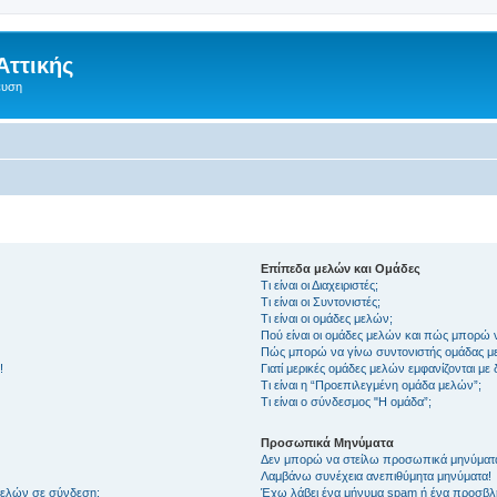
Αττικής
ευση
Επίπεδα μελών και Ομάδες
Τι είναι οι Διαχειριστές;
Τι είναι οι Συντονιστές;
Τι είναι οι ομάδες μελών;
Πού είναι οι ομάδες μελών και πώς μπορώ 
Πώς μπορώ να γίνω συντονιστής ομάδας μ
!
Γιατί μερικές ομάδες μελών εμφανίζονται με
Τι είναι η “Προεπιλεγμένη ομάδα μελών”;
Τι είναι ο σύνδεσμος "Η ομάδα”;
Προσωπικά Μηνύματα
Δεν μπορώ να στείλω προσωπικά μηνύματ
Λαμβάνω συνέχεια ανεπιθύμητα μηνύματα!
μελών σε σύνδεση;
Έχω λάβει ένα μήνυμα spam ή ένα προσβλη