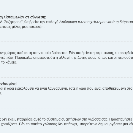
η λίστα μελών σε σύνδεση;
Δ. Συζήτησης”, θα βρείτε την επιλογή
Απόκρυψη των στοιχείων μου κατά τη διάρκει
ζεστε ως μέλος με απόκρυψη.
ζώνης ώρας από αυτή στην οποία βρίσκεστε. Εάν αυτή είναι η περίπτωση, επισκεφθεί
 Σίδνεϋ, κλπ. Παρακαλώ σημειώστε ότι η αλλαγή της ζώνης ώρας, όπως και οι περισσ
 το κάνετε.
ανθασμένη!
 και η ώρα εξακολουθεί να είναι λανθασμένη, τότε ή ώρα που είναι αποθηκευμένη στ
α.
νείς δεν έχει μεταφράσει αυτό το σύστημα συζητήσεων στη γλώσσα σας. Προσπαθήστε
χρειάζεστε. Εάν το πακέτο γλώσσας δεν υπάρχει, μπορείτε να δημιουργήσετε μια ν