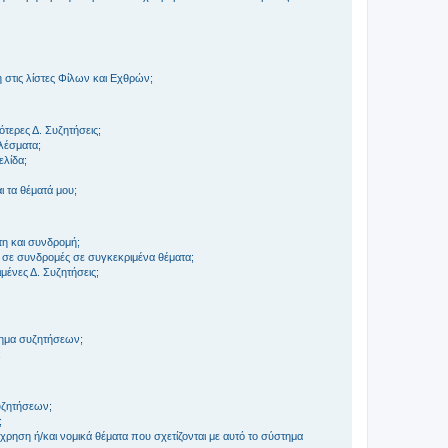
στις λίστες Φίλων και Εχθρών;
τερες Δ. Συζητήσεις;
ελέσματα;
ελίδα;
 τα θέματά μου;
τη και συνδρομή;
 σε συνδρομές σε συγκεκριμένα θέματα;
ένες Δ. Συζητήσεις;
τημα συζητήσεων;
;
συζητήσεων;
;
ρηση ή/και νομικά θέματα που σχετίζονται με αυτό το σύστημα