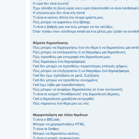
Η ώρα δεν είναι σωστή!
Έχω αλλάξει τη ζώνη ώρας και η ώρα εξακολουθεί να είναι λανθασμέν
Η γλώσσα μου δεν είναι στη λίστα!
Τι είναι οι εικόνες δίπλα στο όνομα χρήστη μου;
Πώς μπορώ να εμφανίσω ένα άβαταρ;
Τι είναι ο βαθμός μου και πώς μπορώ να τον αλλάξω;
Όταν πατάω στον σύνδεσμο email για ένα μέλος μου ζητάει να συνδε
Θέματα δημοσίευσης
Πώς μπορώ να δημιουργήσω ένα νέο θέμα ή να δημοσιεύσω μια απάν
Πώς μπορώ να επεξεργαστώ ή να διαγράψω μια δημοσίευση;
Πώς προσθέτω μια υπογραφή στη δημοσίευση μου;
Πώς δημιουργώ ένα δημοψήφισμα;
Γιατί δεν μπορώ να προσθέσω περισσότερες επιλογές ψήφων;
Πώς μπορώ να επεξεργαστώ ή να διαγράψω ένα δημοψήφισμα;
Γιατί δεν έχω πρόσβαση σε μια Δ. Συζήτηση;
Γιατί δεν μπορώ να προσθέσω συνημμένα;
Γιατί έχω λάβει μια προειδοποίηση;
Πώς μπορώ να αναφέρω δημοσιεύσεις σε έναν συντονιστή;
Τι είναι το κουμπί “Αποθήκευση” στη δημοσίευση θέματος;
Γιατί η δημοσίευση χρειάζεται να εγκριθεί;
Πώς σημειώνω ένα θέμα μου ως νέο;
Μορφοποίηση και τύποι θεμάτων
Τι είναι ο BBCode;
Μπορώ να χρησιμοποιήσω HTML;
Τι είναι τα Smilies;
Μπορώ να δημοσιεύω εικόνες;
Τι είναι οι γενικές ανακοινώσεις;