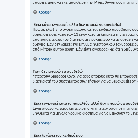
μπορεί επίσης να έχει αποκλείσει την IP διεύθυνσή σας ή να μ
Κορυφή
Έχω κάνει εγγραφή, αλλά δεν μπορώ να συνδεθώ!
Πρώτα, ελέγξτε το όνομα μέλους και τον κωδικό πρόσβασής σας.
ορίσει ότι είστε κάτω των 13 ετών κατά τη διάρκεια της εγγραφ
από εσάς είτε από τον διαχειριστή προκειμένου να μπορέσετε ν
οδηγίες. Εάν δεν λάβετε ένα μήνυμα ηλεκτρονικού ταχυδρομείο
από κάποιο φίλτρο spam. Εάν είστε σίγουρος (-η) ότι η διεύθυ
Κορυφή
Γιατί δεν μπορώ να συνδεθώ;
Υπάρχουν διάφοροι λόγοι για τους οποίους αυτό θα μπορούσε να
διαχειριστή του συστήματος συζητήσεων για να βεβαιωθείτε ότι δ
Κορυφή
Έχω εγγραφεί κατά το παρελθόν αλλά δεν μπορώ να συνδε
Είναι πιθανό κάποιος διαχειριστής να απενεργοποίησε ή να δι
μηνύματα για μεγάλο χρονικό διάστημα για να μειώσουν το μέγε
Κορυφή
Έχω ξεχάσει τον κωδικό μου!