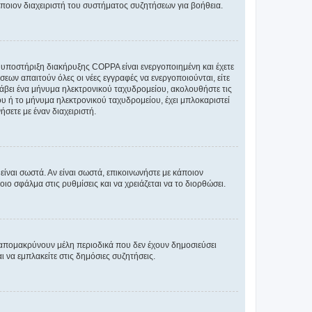
άποιον διαχειριστή του συστήματος συζητήσεων για βοήθεια.
η υποστήριξη διακήρυξης COPPA είναι ενεργοποιημένη και έχετε
σεων απαιτούν όλες οι νέες εγγραφές να ενεργοποιούνται, είτε
 λάβει ένα μήνυμα ηλεκτρονικού ταχυδρομείου, ακολουθήστε τις
υ ή το μήνυμα ηλεκτρονικού ταχυδρομείου, έχει μπλοκαριστεί
σετε με έναν διαχειριστή.
ίναι σωστά. Αν είναι σωστά, επικοινωνήστε με κάποιον
οιο σφάλμα στις ρυθμίσεις και να χρειάζεται να το διορθώσει.
 απομακρύνουν μέλη περιοδικά που δεν έχουν δημοσιεύσει
 να εμπλακείτε στις δημόσιες συζητήσεις.