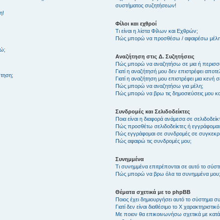
συστήματος συζητήσεων!
η!
Φίλοι και εχθροί
Τι είναι η λίστα Φίλων και Εχθρών;
Πώς μπορώ να προσθέσω / αφαιρέσω μέλη 
θώ;
Αναζήτηση στις Δ. Συζητήσεις
Πώς μπορώ να αναζητήσω σε μια ή περισσό
Γιατί η αναζήτησή μου δεν επιστρέφει αποτ
τηση;
Γιατί η αναζήτηση μου επιστρέφει μια κενή σ
Πώς μπορώ να αναζητήσω για μέλη;
Πώς μπορώ να βρω τις δημοσιεύσεις μου και
Συνδρομές και Σελιδοδείκτες
Ποια είναι η διαφορά ανάμεσα σε σελιδοδείκ
Πώς προσθέτω σελιδοδείκτες ή εγγράφομαι
Πώς εγγράφομαι σε συνδρομές σε συγκεκριμ
Πώς αφαιρώ τις συνδρομές μου;
Συνημμένα
Τι συνημμένα επιτρέπονται σε αυτό το σύσ
Πώς μπορώ να βρω όλα τα συνημμένα μου
Θέματα σχετικά με το phpBB
Ποιος έχει δημιουργήσει αυτό το σύστημα 
Γιατί δεν είναι διαθέσιμο το Χ χαρακτηριστικό
Με ποιον θα επικοινωνήσω σχετικά με κατάχ