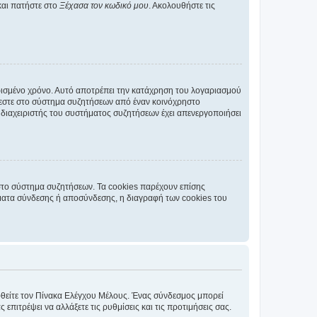
και πατήστε στο
Ξέχασα τον κωδικό μου
. Ακολουθήστε τις
ρισμένο χρόνο. Αυτό αποτρέπει την κατάχρηση του λογαριασμού
έεστε στο σύστημα συζητήσεων από έναν κοινόχρηστο
 ο διαχειριστής του συστήματος συζητήσεων έχει απενεργοποιήσει
στο σύστημα συζητήσεων. Τα cookies παρέχουν επίσης
ματα σύνδεσης ή αποσύνδεσης, η διαγραφή των cookies του
εφθείτε τον Πίνακα Ελέγχου Μέλους. Ένας σύνδεσμος μπορεί
ιτρέψει να αλλάξετε τις ρυθμίσεις και τις προτιμήσεις σας.