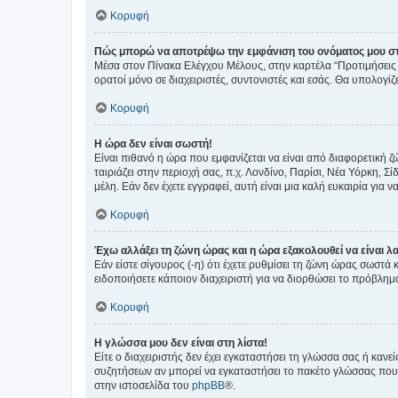
Κορυφή
Πώς μπορώ να αποτρέψω την εμφάνιση του ονόματος μου στ
Μέσα στον Πίνακα Ελέγχου Μέλους, στην καρτέλα “Προτιμήσεις 
ορατοί μόνο σε διαχειριστές, συντονιστές και εσάς. Θα υπολογί
Κορυφή
Η ώρα δεν είναι σωστή!
Είναι πιθανό η ώρα που εμφανίζεται να είναι από διαφορετική 
ταιριάζει στην περιοχή σας, π.χ. Λονδίνο, Παρίσι, Νέα Υόρκη,
μέλη. Εάν δεν έχετε εγγραφεί, αυτή είναι μια καλή ευκαιρία για να
Κορυφή
Έχω αλλάξει τη ζώνη ώρας και η ώρα εξακολουθεί να είναι λ
Εάν είστε σίγουρος (-η) ότι έχετε ρυθμίσει τη ζώνη ώρας σωστά
ειδοποιήσετε κάποιον διαχειριστή για να διορθώσει το πρόβλημ
Κορυφή
Η γλώσσα μου δεν είναι στη λίστα!
Είτε ο διαχειριστής δεν έχει εγκαταστήσει τη γλώσσα σας ή κα
συζητήσεων αν μπορεί να εγκαταστήσει το πακέτο γλώσσας που 
στην ιστοσελίδα του
phpBB
®.