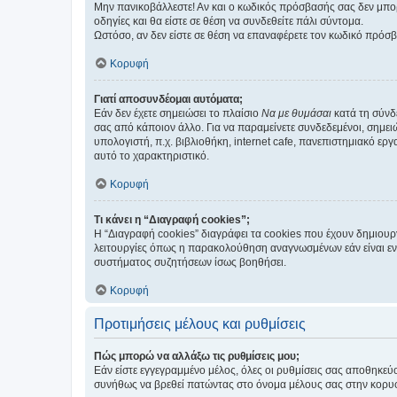
Μην πανικοβάλλεστε! Αν και ο κωδικός πρόσβασής σας δεν μπορ
οδηγίες και θα είστε σε θέση να συνδεθείτε πάλι σύντομα.
Ωστόσο, αν δεν είστε σε θέση να επαναφέρετε τον κωδικό πρόσ
Κορυφή
Γιατί αποσυνδέομαι αυτόματα;
Εάν δεν έχετε σημειώσει το πλαίσιο
Να με θυμάσαι
κατά τη σύνδ
σας από κάποιον άλλο. Για να παραμείνετε συνδεδεμένοι, σημει
υπολογιστή, π.χ. βιβλιοθήκη, internet cafe, πανεπιστημιακό ερ
αυτό το χαρακτηριστικό.
Κορυφή
Τι κάνει η “Διαγραφή cookies”;
Η “Διαγραφή cookies” διαγράφει τα cookies που έχουν δημιου
λειτουργίες όπως η παρακολούθηση αναγνωσμένων εάν είναι εν
συστήματος συζητήσεων ίσως βοηθήσει.
Κορυφή
Προτιμήσεις μέλους και ρυθμίσεις
Πώς μπορώ να αλλάξω τις ρυθμίσεις μου;
Εάν είστε εγγεγραμμένο μέλος, όλες οι ρυθμίσεις σας αποθηκε
συνήθως να βρεθεί πατώντας στο όνομα μέλους σας στην κορυφή