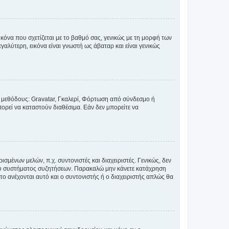
κόνα που σχετίζεται με το βαθμό σας, γενικώς με τη μορφή των
αλύτερη, εικόνα είναι γνωστή ως άβαταρ και είναι γενικώς
ς μεθόδους: Gravatar, Γκαλερί, Φόρτωση από σύνδεσμο ή
ορεί να καταστούν διαθέσιμα. Εάν δεν μπορείτε να
σμένων μελών, π.χ. συντονιστές και διαχειριστές. Γενικώς, δεν
του συστήματος συζητήσεων. Παρακαλώ μην κάνετε κατάχρηση
ο ανέχονται αυτό και ο συντονιστής ή ο διαχειριστής απλώς θα