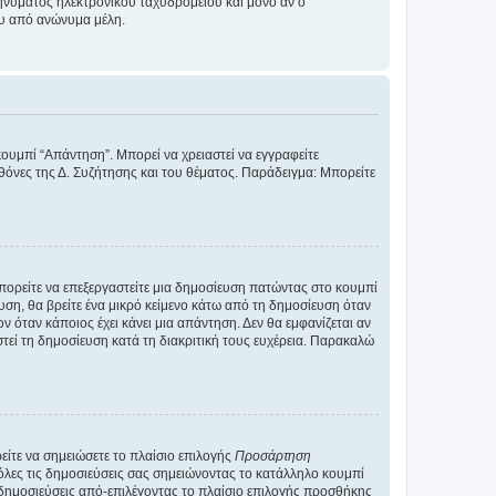
νύματος ηλεκτρονικού ταχυδρομείου και μόνο αν ο
ου από ανώνυμα μέλη.
κουμπί “Απάντηση”. Μπορεί να χρειαστεί να εγγραφείτε
οθόνες της Δ. Συζήτησης και του θέματος. Παράδειγμα: Μπορείτε
Μπορείτε να επεξεργαστείτε μια δημοσίευση πατώντας στο κουμπί
υση, θα βρείτε ένα μικρό κείμενο κάτω από τη δημοσίευση όταν
ν όταν κάποιος έχει κάνει μια απάντηση. Δεν θα εμφανίζεται αν
τεί τη δημοσίευση κατά τη διακριτική τους ευχέρεια. Παρακαλώ
ίτε να σημειώσετε το πλαίσιο επιλογής
Προσάρτηση
λες τις δημοσιεύσεις σας σημειώνοντας το κατάλληλο κουμπί
 δημοσιεύσεις από-επιλέγοντας το πλαίσιο επιλογής προσθήκης