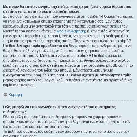
Με ποιον θα επικοινωνήσω σχετικά με κατάχρηση ή/και νομικά θέματα που
σχετίζονται με αυτό το σύστημα συζητήσεων;
Σε οποιονδήποτε διαχειριστή που αναγράφεται στη σελίδα “Η Ομάδα” θα πρέπει
να είναι ένα κατάλληλο σημείο επαφής για τις καταγγελίες σας. Εάν αυτός
εξακολουθεί να μην ανταποκρίνεται τότε θα πρέπει να επικοινωνήσετε με τον
ιδιοκτήτη του domain (κάντε μια
whois αναζήτηση
) ή, εάν αυτός λειτουργεί σε
μια δωρεάν υπηρεσία (π.χ. Yahoo !, free.fr, f2s.com, κλπ), με τη διοίκηση ή το
τμήμα καταχρήσεων της υπηρεσίας αυτής. Παρακαλώ σημειώστε ότι το phpBB
Limited
δεν έχει καμία αρμοδιότητα
και δεν μπορεί με οποιονδήποτε τρόπο να
θεωρηθεί υπεύθυνο για το πώς, πού ή από ποιον χρησιμοποιείται αυτό το
σύστημα συζητήσεων. Μην επικοινωνείτε με το phpBB Limited σχετικά με
οποιαδήποτε νομικό (παύσης και παράλειψης, ευθύνης, συκοφαντικό σχόλιο,
κλπ.) ζήτημα το οποίο
δεν σχετίζεται άμεσα
με την ιστοσελίδα phpBB.com ή το
διακριτικό λογισμικό του ιδίου του phpBB. Εάν αποστείλετε μήνυμα
ηλεκτρονικού ταχυδρομείου στο phpBB Limited σχετικά
με οποιοδήποτε τρίτο
μέρος
χρήσης αυτού του λογισμικού θα πρέπει να αναμένετε μια αρνητική ή και
καμία ανταπόκριση.
Κορυφή
Πώς μπορώ να επικοινωνήσω με τον διαχειριστή του συστήματος
συζητήσεων;
Όλα τα μέλη του συστήματος συζητήσεων μπορούν να χρησιμοποιούν τη
φόρμα “Επικοινωνήστε μαζί μας”, εάν η επιλογή είναι ενεργοποιημένη από τον
διαχειριστή του συστήματος συζητήσεων.
Τα μέλη του συστήματος συζητήσεων μπορούν επίσης να χρησιμοποιούν τον
σύνδεσμο “Η ομάδα”.