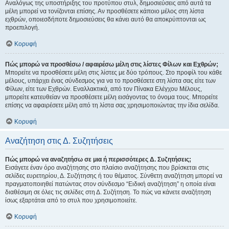
Αναλόγως της υποστήριξης του προτύπου στυλ, δημοσιεύσεις από αυτά τα
μέλη μπορεί να τονίζονται επίσης. Αν προσθέσετε κάποιο μέλος στη λίστα
εχθρών, οποιεσδήποτε δημοσιεύσεις θα κάνει αυτό θα αποκρύπτονται ως
προεπιλογή.
Κορυφή
Πώς μπορώ να προσθέσω / αφαιρέσω μέλη στις λίστες Φίλων και Εχθρών;
Μπορείτε να προσθέσετε μέλη στις λίστες με δύο τρόπους. Στο προφίλ του κάθε
μέλους, υπάρχει ένας σύνδεσμος για να το προσθέσετε στη λίστα σας είτε των
Φίλων, είτε των Εχθρών. Εναλλακτικά, από τον Πίνακα Ελέγχου Μέλους,
μπορείτε κατευθείαν να προσθέσετε μέλη εισάγοντας το όνομα τους. Μπορείτε
επίσης να αφαιρέσετε μέλη από τη λίστα σας χρησιμοποιώντας την ίδια σελίδα.
Κορυφή
Αναζήτηση στις Δ. Συζητήσεις
Πώς μπορώ να αναζητήσω σε μια ή περισσότερες Δ. Συζητήσεις;
Εισάγετε έναν όρο αναζήτησης στο πλαίσιο αναζήτησης που βρίσκεται στις
σελίδες ευρετηρίου, Δ. Συζήτησης ή του θέματος. Σύνθετη αναζήτηση μπορεί να
πραγματοποιηθεί πατώντας στον σύνδεσμο “Ειδική αναζήτηση” η οποία είναι
διαθέσιμη σε όλες τις σελίδες στη Δ. Συζήτηση. Το πώς να κάνετε αναζήτηση
ίσως εξαρτάται από το στυλ που χρησιμοποιείτε.
Κορυφή