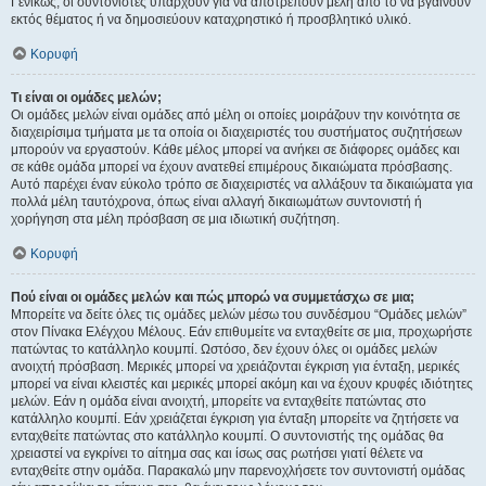
Γενικώς, οι συντονιστές υπάρχουν για να αποτρέπουν μέλη από το να βγαίνουν
εκτός θέματος ή να δημοσιεύουν καταχρηστικό ή προσβλητικό υλικό.
Κορυφή
Τι είναι οι ομάδες μελών;
Οι ομάδες μελών είναι ομάδες από μέλη οι οποίες μοιράζουν την κοινότητα σε
διαχειρίσιμα τμήματα με τα οποία οι διαχειριστές του συστήματος συζητήσεων
μπορούν να εργαστούν. Κάθε μέλος μπορεί να ανήκει σε διάφορες ομάδες και
σε κάθε ομάδα μπορεί να έχουν ανατεθεί επιμέρους δικαιώματα πρόσβασης.
Αυτό παρέχει έναν εύκολο τρόπο σε διαχειριστές να αλλάξουν τα δικαιώματα για
πολλά μέλη ταυτόχρονα, όπως είναι αλλαγή δικαιωμάτων συντονιστή ή
χορήγηση στα μέλη πρόσβαση σε μια ιδιωτική συζήτηση.
Κορυφή
Πού είναι οι ομάδες μελών και πώς μπορώ να συμμετάσχω σε μια;
Μπορείτε να δείτε όλες τις ομάδες μελών μέσω του συνδέσμου “Ομάδες μελών”
στον Πίνακα Ελέγχου Μέλους. Εάν επιθυμείτε να ενταχθείτε σε μια, προχωρήστε
πατώντας το κατάλληλο κουμπί. Ωστόσο, δεν έχουν όλες οι ομάδες μελών
ανοιχτή πρόσβαση. Μερικές μπορεί να χρειάζονται έγκριση για ένταξη, μερικές
μπορεί να είναι κλειστές και μερικές μπορεί ακόμη και να έχουν κρυφές ιδιότητες
μελών. Εάν η ομάδα είναι ανοιχτή, μπορείτε να ενταχθείτε πατώντας στο
κατάλληλο κουμπί. Εάν χρειάζεται έγκριση για ένταξη μπορείτε να ζητήσετε να
ενταχθείτε πατώντας στο κατάλληλο κουμπί. Ο συντονιστής της ομάδας θα
χρειαστεί να εγκρίνει το αίτημα σας και ίσως σας ρωτήσει γιατί θέλετε να
ενταχθείτε στην ομάδα. Παρακαλώ μην παρενοχλήσετε τον συντονιστή ομάδας