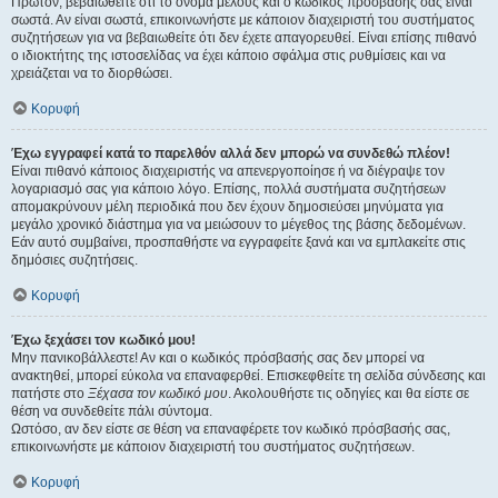
Πρώτον, βεβαιωθείτε ότι το όνομα μέλους και ο κωδικός πρόσβασής σας είναι
σωστά. Αν είναι σωστά, επικοινωνήστε με κάποιον διαχειριστή του συστήματος
συζητήσεων για να βεβαιωθείτε ότι δεν έχετε απαγορευθεί. Είναι επίσης πιθανό
ο ιδιοκτήτης της ιστοσελίδας να έχει κάποιο σφάλμα στις ρυθμίσεις και να
χρειάζεται να το διορθώσει.
Κορυφή
Έχω εγγραφεί κατά το παρελθόν αλλά δεν μπορώ να συνδεθώ πλέον!
Είναι πιθανό κάποιος διαχειριστής να απενεργοποίησε ή να διέγραψε τον
λογαριασμό σας για κάποιο λόγο. Επίσης, πολλά συστήματα συζητήσεων
απομακρύνουν μέλη περιοδικά που δεν έχουν δημοσιεύσει μηνύματα για
μεγάλο χρονικό διάστημα για να μειώσουν το μέγεθος της βάσης δεδομένων.
Εάν αυτό συμβαίνει, προσπαθήστε να εγγραφείτε ξανά και να εμπλακείτε στις
δημόσιες συζητήσεις.
Κορυφή
Έχω ξεχάσει τον κωδικό μου!
Μην πανικοβάλλεστε! Αν και ο κωδικός πρόσβασής σας δεν μπορεί να
ανακτηθεί, μπορεί εύκολα να επαναφερθεί. Επισκεφθείτε τη σελίδα σύνδεσης και
πατήστε στο
Ξέχασα τον κωδικό μου
. Ακολουθήστε τις οδηγίες και θα είστε σε
θέση να συνδεθείτε πάλι σύντομα.
Ωστόσο, αν δεν είστε σε θέση να επαναφέρετε τον κωδικό πρόσβασής σας,
επικοινωνήστε με κάποιον διαχειριστή του συστήματος συζητήσεων.
Κορυφή