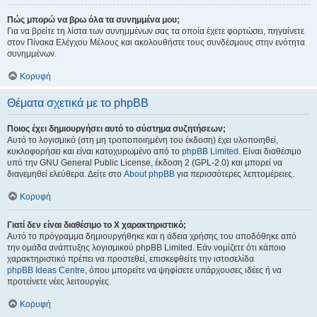
Πώς μπορώ να βρω όλα τα συνημμένα μου;
Για να βρείτε τη λίστα των συνημμένων σας τα οποία έχετε φορτώσει, πηγαίνετε
στον Πίνακα Ελέγχου Μέλους και ακολουθήστε τους συνδέσμους στην ενότητα
συνημμένων.
Κορυφή
Θέματα σχετικά με το phpBB
Ποιος έχει δημιουργήσει αυτό το σύστημα συζητήσεων;
Αυτό το λογισμικό (στη μη τροποποιημένη του έκδοση) έχει υλοποιηθεί,
κυκλοφορήσει και είναι κατοχυρωμένο από το
phpBB Limited
. Είναι διαθέσιμο
υπό την GNU General Public License, έκδοση 2 (GPL-2.0) και μπορεί να
διανεμηθεί ελεύθερα. Δείτε στο
About phpBB
για περισσότερες λεπτομέρειες.
Κορυφή
Γιατί δεν είναι διαθέσιμο το Χ χαρακτηριστικό;
Αυτό το πρόγραμμα δημιουργήθηκε και η άδεια χρήσης του αποδόθηκε από
την ομάδα ανάπτυξης λογισμικού phpBB Limited. Εάν νομίζετε ότι κάποιο
χαρακτηριστικό πρέπει να προστεθεί, επισκεφθείτε την ιστοσελίδα
phpBB Ideas Centre
, όπου μπορείτε να ψηφίσετε υπάρχουσες ιδέες ή να
προτείνετε νέες λειτουργίες.
Κορυφή