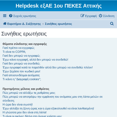
Helpdesk εξΑΕ 1ου ΠΕΚΕΣ Αττικής
Συχνές ερωτήσεις
Εγγραφή
Σύνδεση
Α
Ευρετήριο Δ. Συζήτησης
Συνήθεις ερωτήσεις
ν
Συνήθεις ερωτήσεις
α
ζ
Θέματα σύνδεσης και εγγραφής
Γιατί πρέπει να εγγραφώ;
ή
Τι είναι το COPPA;
τ
Γιατί δεν μπορώ να εγγραφώ;
Έχω κάνει εγγραφή, αλλά δεν μπορώ να συνδεθώ!
η
Γιατί δεν μπορώ να συνδεθώ;
Έχω εγγραφεί κατά το παρελθόν αλλά δεν μπορώ να συνδεθώ πλέον!
σ
Έχω ξεχάσει τον κωδικό μου!
η
Γιατί αποσυνδέομαι αυτόματα;
Τι κάνει η “Διαγραφή cookies”;
Προτιμήσεις μέλους και ρυθμίσεις
Πώς μπορώ να αλλάξω τις ρυθμίσεις μου;
Πώς μπορώ να αποτρέψω την εμφάνιση του ονόματος μου στη λίστα μελών σε
σύνδεση;
Η ώρα δεν είναι σωστή!
Έχω αλλάξει τη ζώνη ώρας και η ώρα εξακολουθεί να είναι λανθασμένη!
Η γλώσσα μου δεν είναι στη λίστα!
Τι είναι οι εικόνες δίπλα στο όνομα χρήστη μου;