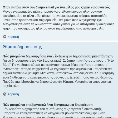
Όταν πατάω στον σύνδεσμο email για ένα μέλος μου ζητάει να συνδεθώ;
Μόνον εγγεγραμμένα μέλη μπορούν να στείλουν μήνυμα ηλεκτρονικού
ταχυδρομείου σε άλλα μέλη μέσω της ενσωματωμένης φόρμας αποστολής
μηνύματος ηλεκτρονικού ταχυδρομείου και μόνο αν ο διαχειριστής έχει
ενεργοποιήσει αυτή τη δυνατότητα. Αυτό γίνεται για να αποτραπεί η κακόβουλη
χρήση του συστήματος ηλεκτρονικού ταχυδρομείου από ανώνυμα μέλη.
Κορυφή
Θέματα δημοσίευσης
Πώς μπορώ να δημιουργήσω ένα νέο θέμα ή να δημοσιεύσω μια απάντηση;
Για να δημοσιεύσετε ένα νέο θέμα σε μια Δ. Συζήτηση, πατήστε στο κουμπί “Νέο
θέμα”. Για να δημοσιεύσετε μια απάντηση σε ένα θέμα, πατήστε στο κουμπί
“Απάντηση”. Μπορεί να χρειαστεί να εγγραφείτε προκειμένου να μπορέσετε να
δημοσιεύσετε ένα μήνυμα. Μια λίστα με τα δικαιώματά σας σε κάθε Δ. Συζήτηση
είναι διαθέσιμη στο κάτω μέρος στις οθόνες της Δ. Συζήτησης και του θέματος.
Παράδειγμα: Μπορείτε να δημοσιεύετε νέα θέματα, Μπορείτε να επισυνάπτετε
αρχεία, κλπ.
Κορυφή
Πώς μπορώ να επεξεργαστώ ή να διαγράψω μια δημοσίευση;
Εάν δεν είστε διαχειριστής του συστήματος συζητήσεων ή συντονιστής,
μπορείτε να επεξεργαστείτε ή να διαγράψετε μόνον τα δικά σας μηνύματα.
Μπορείτε να επεξεργαστείτε μια δημοσίευση πατώντας στο κουμπί επεξεργασίας