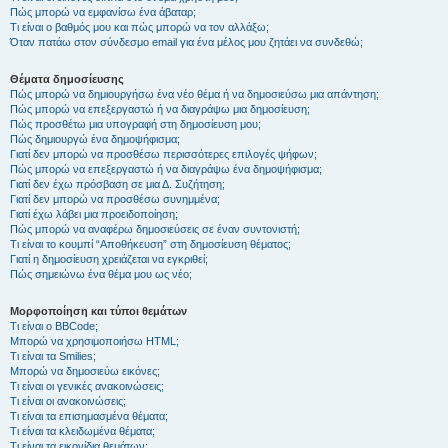
Πώς μπορώ να εμφανίσω ένα άβαταρ;
Τι είναι ο βαθμός μου και πώς μπορώ να τον αλλάξω;
Όταν πατάω στον σύνδεσμο email για ένα μέλος μου ζητάει να συνδεθώ;
Θέματα δημοσίευσης
Πώς μπορώ να δημιουργήσω ένα νέο θέμα ή να δημοσιεύσω μια απάντηση;
Πώς μπορώ να επεξεργαστώ ή να διαγράψω μια δημοσίευση;
Πώς προσθέτω μια υπογραφή στη δημοσίευση μου;
Πώς δημιουργώ ένα δημοψήφισμα;
Γιατί δεν μπορώ να προσθέσω περισσότερες επιλογές ψήφων;
Πώς μπορώ να επεξεργαστώ ή να διαγράψω ένα δημοψήφισμα;
Γιατί δεν έχω πρόσβαση σε μια Δ. Συζήτηση;
Γιατί δεν μπορώ να προσθέσω συνημμένα;
Γιατί έχω λάβει μια προειδοποίηση;
Πώς μπορώ να αναφέρω δημοσιεύσεις σε έναν συντονιστή;
Τι είναι το κουμπί “Αποθήκευση” στη δημοσίευση θέματος;
Γιατί η δημοσίευση χρειάζεται να εγκριθεί;
Πώς σημειώνω ένα θέμα μου ως νέο;
Μορφοποίηση και τύποι θεμάτων
Τι είναι ο BBCode;
Μπορώ να χρησιμοποιήσω HTML;
Τι είναι τα Smilies;
Μπορώ να δημοσιεύω εικόνες;
Τι είναι οι γενικές ανακοινώσεις;
Τι είναι οι ανακοινώσεις;
Τι είναι τα επισημασμένα θέματα;
Τι είναι τα κλειδωμένα θέματα;
Τι είναι τα εικονίδια θεμάτων;