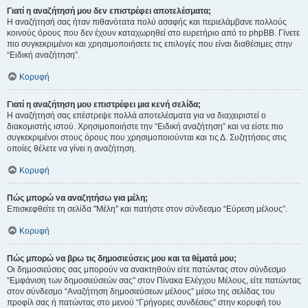
Γιατί η αναζήτησή μου δεν επιστρέφει αποτελέσματα;
Η αναζήτησή σας ήταν πιθανότατα πολύ ασαφής και περιελάμβανε πολλούς
κοινούς όρους που δεν έχουν καταχωρηθεί στο ευρετήριο από το phpBB. Γίνετε
πιο συγκεκριμένοι και χρησιμοποιήσετε τις επιλογές που είναι διαθέσιμες στην
“Ειδική αναζήτηση”.
Κορυφή
Γιατί η αναζήτηση μου επιστρέφει μια κενή σελίδα;
Η αναζήτησή σας επέστρεψε πολλά αποτελέσματα για να διαχειριστεί ο
διακομιστής ιστού. Χρησιμοποιήστε την “Ειδική αναζήτηση” και να είστε πιο
συγκεκριμένοι στους όρους που χρησιμοποιούνται και τις Δ. Συζητήσεις στις
οποίες θέλετε να γίνει η αναζήτηση.
Κορυφή
Πώς μπορώ να αναζητήσω για μέλη;
Επισκεφθείτε τη σελίδα "Μέλη" και πατήστε στον σύνδεσμο “Εύρεση μέλους”.
Κορυφή
Πώς μπορώ να βρω τις δημοσιεύσεις μου και τα θέματά μου;
Οι δημοσιεύσεις σας μπορούν να ανακτηθούν είτε πατώντας στον σύνδεσμο
“Εμφάνιση των δημοσιεύσεών σας” στον Πίνακα Ελέγχου Μέλους, είτε πατώντας
στον σύνδεσμο “Αναζήτηση δημοσιεύσεων μέλους” μέσω της σελίδας του
προφίλ σας ή πατώντας στο μενού “Γρήγορες συνδέσεις” στην κορυφή του