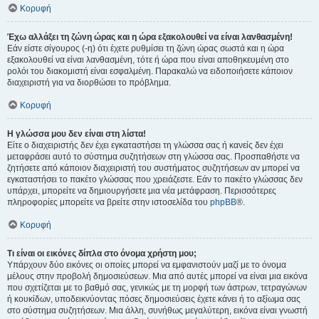
Κορυφή
Έχω αλλάξει τη ζώνη ώρας και η ώρα εξακολουθεί να είναι λανθασμένη!
Εάν είστε σίγουρος (-η) ότι έχετε ρυθμίσει τη ζώνη ώρας σωστά και η ώρα
εξακολουθεί να είναι λανθασμένη, τότε ή ώρα που είναι αποθηκευμένη στο
ρολόι του διακομιστή είναι εσφαλμένη. Παρακαλώ να ειδοποιήσετε κάποιον
διαχειριστή για να διορθώσει το πρόβλημα.
Κορυφή
Η γλώσσα μου δεν είναι στη λίστα!
Είτε ο διαχειριστής δεν έχει εγκαταστήσει τη γλώσσα σας ή κανείς δεν έχει
μεταφράσει αυτό το σύστημα συζητήσεων στη γλώσσα σας. Προσπαθήστε να
ζητήσετε από κάποιον διαχειριστή του συστήματος συζητήσεων αν μπορεί να
εγκαταστήσει το πακέτο γλώσσας που χρειάζεστε. Εάν το πακέτο γλώσσας δεν
υπάρχει, μπορείτε να δημιουργήσετε μια νέα μετάφραση. Περισσότερες
πληροφορίες μπορείτε να βρείτε στην ιστοσελίδα του
phpBB
®.
Κορυφή
Τι είναι οι εικόνες δίπλα στο όνομα χρήστη μου;
Υπάρχουν δύο εικόνες οι οποίες μπορεί να εμφανιστούν μαζί με το όνομα
μέλους στην προβολή δημοσιεύσεων. Μια από αυτές μπορεί να είναι μια εικόνα
που σχετίζεται με το βαθμό σας, γενικώς με τη μορφή των άστρων, τετραγώνων
ή κουκίδων, υποδεικνύοντας πόσες δημοσιεύσεις έχετε κάνει ή το αξίωμα σας
στο σύστημα συζητήσεων. Μια άλλη, συνήθως μεγαλύτερη, εικόνα είναι γνωστή