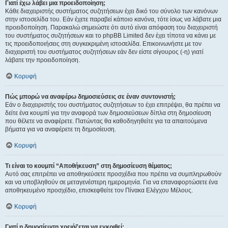
Γιατί έχω λάβει μια προειδοποίηση;
Κάθε διαχειριστής συστήματος συζητήσεων έχει δικό του σύνολο των κανόνων
στην ιστοσελίδα του. Εάν έχετε παραβεί κάποιο κανόνα, τότε ίσως να λάβατε μια
προειδοποίηση. Παρακαλώ σημειώστε ότι αυτό είναι απόφαση του διαχειριστή
του συστήματος συζητήσεων και το phpBB Limited δεν έχει τίποτα να κάνει με
τις προειδοποιήσεις στη συγκεκριμένη ιστοσελίδα. Επικοινωνήστε με τον
διαχειριστή του συστήματος συζητήσεων εάν δεν είστε σίγουρος (-η) γιατί
λάβατε την προειδοποίηση.
Κορυφή
Πώς μπορώ να αναφέρω δημοσιεύσεις σε έναν συντονιστή;
Εάν ο διαχειριστής του συστήματος συζητήσεων το έχει επιτρέψει, θα πρέπει να
δείτε ένα κουμπί για την αναφορά των δημοσιεύσεων δίπλα στη δημοσίευση
που θέλετε να αναφέρετε. Πατώντας θα καθοδηγηθείτε για τα απαιτούμενα
βήματα για να αναφέρετε τη δημοσίευση.
Κορυφή
Τι είναι το κουμπί “Αποθήκευση” στη δημοσίευση θέματος;
Αυτό σας επιτρέπει να αποθηκεύσετε προσχέδια που πρέπει να συμπληρωθούν
και να υποβληθούν σε μεταγενέστερη ημερομηνία. Για να επαναφορτώσετε ένα
αποθηκευμένο προσχέδιο, επισκεφθείτε τον Πίνακα Ελέγχου Μέλους.
Κορυφή
Γιατί η δημοσίευση χρειάζεται να εγκριθεί;