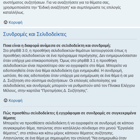
συστήματος συζητήσεων. Για να αναζητήσετε για τα θέματα σας,
χρησιμοποιείστε την “Ειδική αναζήτηση” και συμπληρώστε τις επιλογές
καταλλήλως.
Κορυφή
Συνδρομές και Σελιδοδείκτες
Ποια είναι η διαφορά ανάμεσα σε σελιδοδείκτη και συνδρομή;
Στο phpBB 3.0, η προσθήκη σελιδοδεικτών θεμάτων λειτουργούσε όπως η
προσθήκη σελιδοδεικτών σε ένα πρόγραμμα περιήγησης. Δεν ενημερωνόσασταν
όταν υπήρχε μια επικαιροποίηση. Όμως στο phpBB 3.1 η προσθήκη
σελιδοδεικτών είναι περισσότερο σαν να εγγραφείτε στο θέμα. Μπορείτε να
ειδοποιηθείτε όταν ένα θέμα σελιδοδείκτη έχει ενημερωθεί. Η συνδρομή,
ωστόσο, θα σας ειδοποιήσει όταν υπάρχει μια ενημέρωση σε ένα θέμα ή σε μια
Δ. Συζήτηση στο σύστημα συζητήσεων. Οι επιλογές ειδοποίησης για
σελιδοδείκτες και συνδρομές μπορούν να ρυθμιστούν από τον Πίνακα Ελέγχου
Μέλους, στην καρτέλα “Προτιμήσεις Δ. Συζήτησης”.
Κορυφή
Πώς προσθέτω σελιδοδείκτες ή εγγράφομαι σε συνδρομές σε συγκεκριμένα
θέματα;
Μπορείτε να προσθέσετε σελιδοδείκτη ή να εγγραφείτε σε συνδρομή σε κάποιο
συγκεκριμένο θέμα, πατώντας στον κατάλληλο σύνδεσμο στο μενού "Εργαλεία
θέματος", στο επάνω και κάτω μέρος κάποιου θέματος συζήτησης.
Απαντώντας σε ένα θέμα με σημειωμένη την επιλογή “Να ενημερωθώ όταν