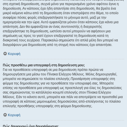
στη σχετική δημοσίευση, συχνά μόνο για περιορισμένο χρόνο αφότου έγινε η
δημοσίευση. Αν κάποιος έχει ήδη απαντήσει στη δημοσίευση, θα βρείτε ένα
μικρό κείμενο κάτω από τη δημοσίευση όταν επιστρέψετε στο θέμα, το οποίο
αναφέρει πόσες φορές επεξεργαστήκατε το μήνυμα αυτό, μαζί με την
ημερομηνία και την ώρα. Αυτό εμφανίζεται μόνον όταν κάποιος έχει κάνει μια
απάντηση. Δεν θα εμφανίζεται αν ένας συντονιστής ή διαχειριστής
επεξεργάστηκε τη δημοσίευση, ωστόσο αυτοί μπορούν να αφήσουν μια
σημείωση ως προς το γιατί έχουν επεξεργαστεί τη δημοσίευση κατά τη
διακριτική τους ευχέρεια. Παρακαλώ σημειώστε ότι απλά μέλη δεν μπορεί να
διαγράψουν μια δημοσίευση από τη στιγμή που κάποιος έχει απαντήσει.
Κορυφή
Πώς προσθέτω μια υπογραφή στη δημοσίευση μου;
Για να προσθέσετε υπογραφή σε μια δημοσίευση πρέπει πρώτα να
δημιουργήσετε μια μέσω του Πίνακα Ελέγχου Μέλους. Μόλις δημιουργηθεί,
μπορείτε να σημειώσετε το πλαίσιο επιλογής
Προσάρτηση υπογραφής
στη
φόρμα της δημοσίευσης για να προσθέσετε την υπογραφή σας. Μπορείτε
επίσης να προσθέσετε μια υπογραφή ως προεπιλογή για όλες τις δημοσιεύσεις
σας σημειώνοντας το κατάλληλο κουμπί επιλογής στον Πίνακα Ελέγχου
Μέλους. Εάν το κάνετε αυτό, μπορείτε και πάλι να αποτρέψετε να προστεθεί μια
υπογραφή σε κάποιες μεμονωμένες δημοσιεύσεις από-επιλέγοντας το πλαίσιο
επιλογής προσθήκης υπογραφής στη φόρμα δημοσίευσης.
Κορυφή
Πώς δημιουργώ ένα δημοψήφισμα;