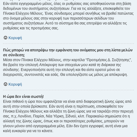
Εάν είστε εγγεγραμμένο μέλος, όλες οι ρυθμίσεις σας αποθηκεύονται στη βάση
δεδομένων του συστήματος συζητήσεων. Για να τις αλλάξετε, επισκεφθείτε τον
Πίνακα Ελέγχου Μέλους. Ένας σύνδεσμος μπορεί συνήθως να βρεθεί πατώντας
στο όνομα μέλους σας στην κορυφή των περισσότερων σελίδων του
συστήματος συζητήσεων. Αυτό το σύστημα θα σας επιτρέψει να αλλάξετε τις
ρυθμίσεις και τις προτιμήσεις σας.
Κορυφή
Πώς μπορώ να αποτρέψω την εμφάνιση του ονόματος μου στη λίστα μελών
σε σύνδεση;
Μέσα στον Πίνακα Ελέγχου Μέλους, στην καρτέλα “Προτιμήσεις Δ. Συζήτησης”,
θα βρείτε την επιλογή
Απόκρυψη των στοιχείων μου κατά τη διάρκεια της
σύνδεσης
. Ενεργοποιήστε αυτή την επιλογή και θα είστε ορατοί μόνο σε
διαχειριστές, συντονιστές και εσάς. Θα υπολογίζεστε ως μέλος με απόκρυψη.
Κορυφή
Η ώρα δεν είναι σωστή!
Είναι πιθανό η ώρα που εμφανίζεται να είναι από διαφορετική ζώνης ώρας από
αυτή στην οποία βρίσκεστε. Εάν αυτή είναι η περίπτωση, επισκεφθείτε τον
Πίνακα Ελέγχου Μέλους και αλλάξτε τη ζώνη ώρας για να ταιριάζει στην περιοχή
σας, π.χ. Λονδίνο, Παρίσι, Νέα Υόρκη, Σίδνεϋ, κλπ. Παρακαλώ σημειώστε ότι η
αλλαγή της ζώνης ώρας, όπως και οι περισσότερες ρυθμίσεις, μπορούν να
γίνουν μόνον από εγγεγραμμένα μέλη. Εάν δεν έχετε εγγραφεί, αυτή είναι μια
καλή ευκαιρία για να το κάνετε.