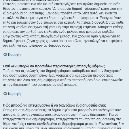
Όταν δημοσιεύετε ένα νέο θέμα ή επεξεργάζεστε την πρώτη δημοσίευση ενός
θέματος, πατήστε στην καρτέλα “Δημιουργία δημοψηφίσματος” κάτω από την
κύρια φόρμα δημοσίευσης. Εάν δεν μπορείτε να το δείτε αυτό, δεν έχετε τα
κατάλληλα δικαιώματα για να δημιουργήσετε δημοψηφίσματα. Εισάγετε έναν
τίτλο και τουλάχιστον δύο επιλογές στα κατάλληλα πεδία, διασφαλίζοντας κάθε
επιλογή να είναι σε ξεχωριστή γραμμή στην περιοχή κειμένου. Μπορείτε επίσης
να ορίσετε τον αριθμό των επιλογών ενός μέλους που μπορεί να επιλέξει
ψηφίζοντας κάτω από “Επιλογές ανά μέλος”, ένα χρονικό όριο ημερών για το
δημοψήφισμα, (0 για χωρίς χρονικό όριο) και τέλος την επιλογή να επιτρέψετε
στα μέλη να τροποποιούν τις ψήφους τους.
Κορυφή
Γιατί δεν μπορώ να προσθέσω περισσότερες επιλογές ψήφων;
Το όριο για τις επιλογές στα δημοψηφίσματα καθορίζεται από τον διαχειριστή
του συστήματος συζητήσεων. Εάν νομίζετε ότι χρειάζονται περισσότερες
επιλογές στο δικό σας δημοψήφισμα από το επιτρεπόμενο όριο, επικοινωνείτε
με τον διαχειριστή του συστήματος συζητήσεων.
Κορυφή
Πώς μπορώ να επεξεργαστώ ή να διαγράψω ένα δημοψήφισμα;
Όπως και στις δημοσιεύσεις, τα δημοψηφίσματα μπορούν να επεξεργαστούν
μόνον από τον συγγραφέα τους, έναν συντονιστή ή έναν διαχειριστή. Για να
επεξεργαστείτε ένα δημοψήφισμα, επεξεργαστείτε την πρώτη δημοσίευση στο
θέμα. Αυτή έχει πάντα συνδεδεμένο το δημοψήφισμα με αυτό. Εάν κανένας δεν
έχει δώσει μια ψήφο, τα μέλη μπορούν να διαγράψουν το δημοψήφισμα ή να