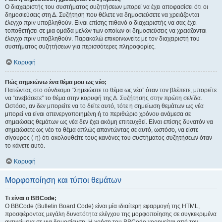
Ο διαχειριστής του συστήματος συζητήσεων μπορεί να έχει αποφασίσει ότι οι
δημοσιεύσεις στη Δ. Συζήτηση που θέλετε να δημοσιεύσετε να χρειάζονται
έλεγχο πριν υποβληθούν. Είναι επίσης πιθανό ο διαχειριστής να σας έχει
τοποθετήσει σε μια ομάδα μελών των οποίων οι δημοσιεύσεις να χρειάζονται
έλεγχο πριν υποβληθούν. Παρακαλώ επικοινωνείτε με τον διαχειριστή του
συστήματος συζητήσεων για περισσότερες πληροφορίες.
Κορυφή
Πώς σημειώνω ένα θέμα μου ως νέο;
Πατώντας στο σύνδεσμο “Σημειώστε το θέμα ως νέο” όταν τον βλέπετε, μπορείτε
να “ανεβάσετε” το θέμα στην κορυφή της Δ. Συζήτησης στην πρώτη σελίδα.
Ωστόσο, αν δεν μπορείτε να το δείτε αυτό, τότε η σημείωση θεμάτων ως νέα
μπορεί να είναι απενεργοποιημένη ή το περιθώριο χρόνου ανάμεσα σε
σημειώσεις θεμάτων ως νέα δεν έχει ακόμη επιτευχθεί. Είναι επίσης δυνατόν να
σημειώσετε ως νέο το θέμα απλώς απαντώντας σε αυτό, ωστόσο, να είστε
σίγουρος (-η) ότι ακολουθείτε τους κανόνες του συστήματος συζητήσεων όταν
το κάνετε αυτό.
Κορυφή
Μορφοποίηση και τύποι θεμάτων
Τι είναι ο BBCode;
Ο BBCode (Bulletin Board Code) είναι μία ιδιαίτερη εφαρμογή της HTML,
προσφέροντας μεγάλη δυνατότητα ελέγχου της μορφοποίησης σε συγκεκριμένα