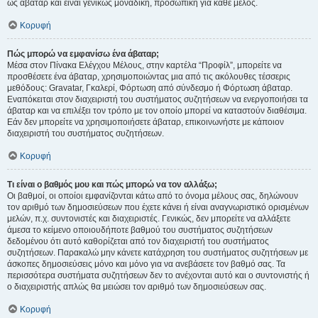
ως άβαταρ και είναι γενικώς μοναδική, προσωπική για κάθε μέλος.
Κορυφή
Πώς μπορώ να εμφανίσω ένα άβαταρ;
Μέσα στον Πίνακα Ελέγχου Μέλους, στην καρτέλα “Προφίλ”, μπορείτε να
προσθέσετε ένα άβαταρ, χρησιμοποιώντας μια από τις ακόλουθες τέσσερις
μεθόδους: Gravatar, Γκαλερί, Φόρτωση από σύνδεσμο ή Φόρτωση άβαταρ.
Εναπόκειται στον διαχειριστή του συστήματος συζητήσεων να ενεργοποιήσει τα
άβαταρ και να επιλέξει τον τρόπο με τον οποίο μπορεί να καταστούν διαθέσιμα.
Εάν δεν μπορείτε να χρησιμοποιήσετε άβαταρ, επικοινωνήστε με κάποιον
διαχειριστή του συστήματος συζητήσεων.
Κορυφή
Τι είναι ο βαθμός μου και πώς μπορώ να τον αλλάξω;
Οι βαθμοί, οι οποίοι εμφανίζονται κάτω από το όνομα μέλους σας, δηλώνουν
τον αριθμό των δημοσιεύσεων που έχετε κάνει ή είναι αναγνωριστικό ορισμένων
μελών, π.χ. συντονιστές και διαχειριστές. Γενικώς, δεν μπορείτε να αλλάξετε
άμεσα το κείμενο οποιουδήποτε βαθμού του συστήματος συζητήσεων
δεδομένου ότι αυτό καθορίζεται από τον διαχειριστή του συστήματος
συζητήσεων. Παρακαλώ μην κάνετε κατάχρηση του συστήματος συζητήσεων με
άσκοπες δημοσιεύσεις μόνο και μόνο για να ανεβάσετε τον βαθμό σας. Τα
περισσότερα συστήματα συζητήσεων δεν το ανέχονται αυτό και ο συντονιστής ή
ο διαχειριστής απλώς θα μειώσει τον αριθμό των δημοσιεύσεων σας.
Κορυφή