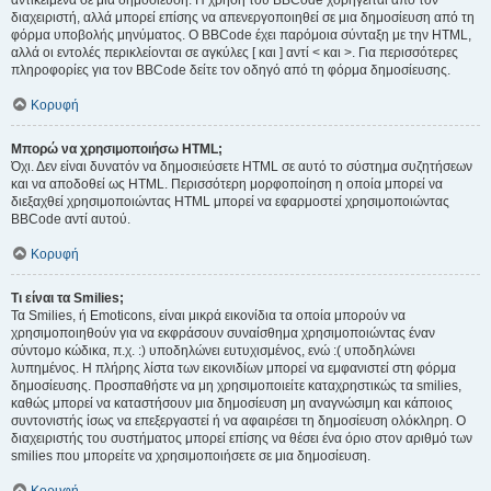
αντικείμενα σε μια δημοσίευση. Η χρήση του BBCode χορηγείται από τον
διαχειριστή, αλλά μπορεί επίσης να απενεργοποιηθεί σε μια δημοσίευση από τη
φόρμα υποβολής μηνύματος. Ο BBCode έχει παρόμοια σύνταξη με την HTML,
αλλά οι εντολές περικλείονται σε αγκύλες [ και ] αντί < και >. Για περισσότερες
πληροφορίες για τον BBCode δείτε τον οδηγό από τη φόρμα δημοσίευσης.
Κορυφή
Μπορώ να χρησιμοποιήσω HTML;
Όχι. Δεν είναι δυνατόν να δημοσιεύσετε HTML σε αυτό το σύστημα συζητήσεων
και να αποδοθεί ως HTML. Περισσότερη μορφοποίηση η οποία μπορεί να
διεξαχθεί χρησιμοποιώντας HTML μπορεί να εφαρμοστεί χρησιμοποιώντας
BBCode αντί αυτού.
Κορυφή
Τι είναι τα Smilies;
Τα Smilies, ή Emoticons, είναι μικρά εικονίδια τα οποία μπορούν να
χρησιμοποιηθούν για να εκφράσουν συναίσθημα χρησιμοποιώντας έναν
σύντομο κώδικα, π.χ. :) υποδηλώνει ευτυχισμένος, ενώ :( υποδηλώνει
λυπημένος. Η πλήρης λίστα των εικονιδίων μπορεί να εμφανιστεί στη φόρμα
δημοσίευσης. Προσπαθήστε να μη χρησιμοποιείτε καταχρηστικώς τα smilies,
καθώς μπορεί να καταστήσουν μια δημοσίευση μη αναγνώσιμη και κάποιος
συντονιστής ίσως να επεξεργαστεί ή να αφαιρέσει τη δημοσίευση ολόκληρη. Ο
διαχειριστής του συστήματος μπορεί επίσης να θέσει ένα όριο στον αριθμό των
smilies που μπορείτε να χρησιμοποιήσετε σε μια δημοσίευση.