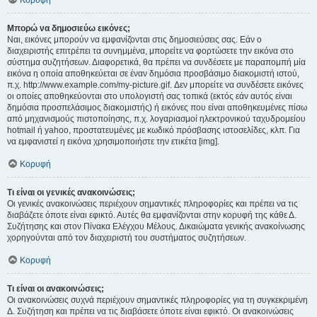
Κορυφή
Μπορώ να δημοσιεύω εικόνες;
Ναι, εικόνες μπορούν να εμφανίζονται στις δημοσιεύσεις σας. Εάν ο
διαχειριστής επιτρέπει τα συνημμένα, μπορείτε να φορτώσετε την εικόνα στο
σύστημα συζητήσεων. Διαφορετικά, θα πρέπει να συνδέσετε με παραπομπή μία
εικόνα η οποία αποθηκεύεται σε έναν δημόσια προσβάσιμο διακομιστή ιστού,
π.χ. http://www.example.com/my-picture.gif. Δεν μπορείτε να συνδέσετε εικόνες
οι οποίες αποθηκεύονται στο υπολογιστή σας τοπικά (εκτός εάν αυτός είναι
δημόσια προσπελάσιμος διακομιστής) ή εικόνες που είναι αποθηκευμένες πίσω
από μηχανισμούς πιστοποίησης, π.χ. λογαριασμοί ηλεκτρονικού ταχυδρομείου
hotmail ή yahoo, προστατευμένες με κωδικό πρόσβασης ιστοσελίδες, κλπ. Για
να εμφανιστεί η εικόνα χρησιμοποιήστε την ετικέτα [img].
Κορυφή
Τι είναι οι γενικές ανακοινώσεις;
Οι γενικές ανακοινώσεις περιέχουν σημαντικές πληροφορίες και πρέπει να τις
διαβάζετε όποτε είναι εφικτό. Αυτές θα εμφανίζονται στην κορυφή της κάθε Δ.
Συζήτησης και στον Πίνακα Ελέγχου Μέλους. Δικαιώματα γενικής ανακοίνωσης
χορηγούνται από τον διαχειριστή του συστήματος συζητήσεων.
Κορυφή
Τι είναι οι ανακοινώσεις;
Οι ανακοινώσεις συχνά περιέχουν σημαντικές πληροφορίες για τη συγκεκριμένη
Δ. Συζήτηση και πρέπει να τις διαβάσετε όποτε είναι εφικτό. Οι ανακοινώσεις