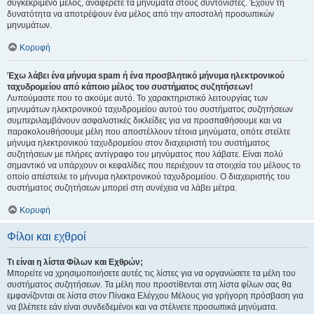
συγκεκριμένο μέλος, αναφέρετε τα μηνύματα στους συντονιστές. Έχουν τη
δυνατότητα να αποτρέψουν ένα μέλος από την αποστολή προσωπικών
μηνυμάτων.
Κορυφή
Έχω λάβει ένα μήνυμα spam ή ένα προσβλητικό μήνυμα ηλεκτρονικού
ταχυδρομείου από κάποιο μέλος του συστήματος συζητήσεων!
Λυπούμαστε που το ακούμε αυτό. Το χαρακτηριστικό λειτουργίας των
μηνυμάτων ηλεκτρονικού ταχυδρομείου αυτού του συστήματος συζητήσεων
συμπεριλαμβάνουν ασφαλιστικές δικλείδες για να προσπαθήσουμε και να
παρακολουθήσουμε μέλη που αποστέλλουν τέτοια μηνύματα, οπότε στείλτε
μήνυμα ηλεκτρονικού ταχυδρομείου στον διαχειριστή του συστήματος
συζητήσεων με πλήρες αντίγραφο του μηνύματος που λάβατε. Είναι πολύ
σημαντικό να υπάρχουν οι κεφαλίδες που περιέχουν τα στοιχεία του μέλους το
οποίο απέστειλε το μήνυμα ηλεκτρονικού ταχυδρομείου. Ο διαχειριστής του
συστήματος συζητήσεων μπορεί στη συνέχεια να λάβει μέτρα.
Κορυφή
Φίλοι και εχθροί
Τι είναι η λίστα Φίλων και Εχθρών;
Μπορείτε να χρησιμοποιήσετε αυτές τις λίστες για να οργανώσετε τα μέλη του
συστήματος συζητήσεων. Τα μέλη που προστίθενται στη λίστα φίλων σας θα
εμφανίζονται σε λίστα στον Πίνακα Ελέγχου Μέλους για γρήγορη πρόσβαση για
να βλέπετε εάν είναι συνδεδεμένοι και να στέλνετε προσωπικά μηνύματα.