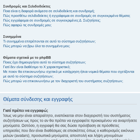
Συνδρομές και Σελιδοδείκτες
Ποια είναι η διαφορά ανάμεσα σε σελιδοδείκτη και συνδρομή;
Πώς προσθέτω σελιδοδείκτες ή εγγράφομαι σε συνδρομές σε συγκεκριμένα θέματα;
Πώς εγγράφομαι σε συνδρομές σε συγκεκριμένες Δ. Συζητήσεις;
Πώς αφαιρώ τις συνδρομές μου;
Συνημμένα
Τι συνημμένα επιτρέπονται σε αυτό το σύστημα συζητήσεων;
Πώς μπορώ να βρω όλα τα συνημμένα μου;
Θέματα σχετικά με το phpBB
Ποιος έχει δημιουργήσει αυτό το σύστημα συζητήσεων;
Γιατί δεν είναι διαθέσιμο το Χ χαρακτηριστικό;
Με ποιον θα επικοινωνήσω σχετικά με κατάχρηση ή/και νομικά θέματα που σχετίζονται
με αυτό το σύστημα συζητήσεων;
Πώς μπορώ να επικοινωνήσω με τον διαχειριστή του συστήματος συζητήσεων;
Θέματα σύνδεσης και εγγραφής
Γιατί πρέπει να εγγραφώ;
Ίσως να μην είναι απαραίτητο, εναπόκειται στον διαχειριστή του συστήματος
συζητήσεων ως προς το αν θα πρέπει να εγγραφείτε προκειμένου να αναρτήσετε
μηνύματα. Ωστόσο, η εγγραφή θα σας δώσει πρόσβαση σε πρόσθετες
υπηρεσίες που δεν είναι διαθέσιμες σε επισκέπτες όπως ο καθορισμός εικόνων
μελών (avatars), προσωπικά μηνύματα, αποστολή και λήψη μηνυμάτων