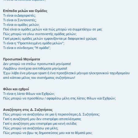
Επίπεδα μελών και Ομάδες
Τι είναι οι Διαχειριστές;
Τι είναι οι Συντονιστές;
Τι είναι οι ομάδες μελών;
Πού είναι οι ομάδες μελών και πώς μπορώ να συμμετάσχω σε μια;
Πώς μπορώ να γίνω συντονιστής ομάδας μελών;
Γιατί μερικές ομάδες μελών εμφανίζονται με διαφορετικό χρώμα;
Τι είναι η “Προεπιλεγμένη ομάδα μελών”;
Τι είναι ο σύνδεσμος "Η ομάδα”;
Προσωπικά Μηνύματα
Δεν μπορώ να στείλω προσωπικά μηνύματα!
Λαμβάνω συνέχεια ανεπιθύμητα μηνύματα!
Έχω λάβει ένα μήνυμα spam ή ένα προσβλητικό μήνυμα ηλεκτρονικού ταχυδρομείου
από κάποιο μέλος του συστήματος συζητήσεων!
Φίλοι και εχθροί
Τι είναι η λίστα Φίλων και Εχθρών;
Πώς μπορώ να προσθέσω / αφαιρέσω μέλη στις λίστες Φίλων και Εχθρών;
Αναζήτηση στις Δ. Συζητήσεις
Πώς μπορώ να αναζητήσω σε μια ή περισσότερες Δ. Συζητήσεις;
Γιατί η αναζήτησή μου δεν επιστρέφει αποτελέσματα;
Γιατί η αναζήτηση μου επιστρέφει μια κενή σελίδα;
Πώς μπορώ να αναζητήσω για μέλη;
Πώς μπορώ να βρω τις δημοσιεύσεις μου και τα θέματά μου;