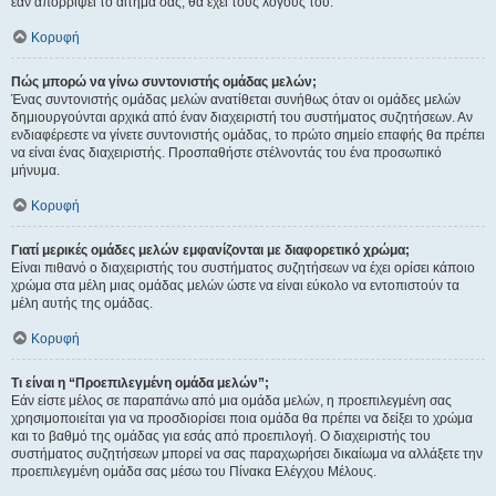
εάν απορρίψει το αίτημα σας, θα έχει τους λόγους του.
Κορυφή
Πώς μπορώ να γίνω συντονιστής ομάδας μελών;
Ένας συντονιστής ομάδας μελών ανατίθεται συνήθως όταν οι ομάδες μελών
δημιουργούνται αρχικά από έναν διαχειριστή του συστήματος συζητήσεων. Αν
ενδιαφέρεστε να γίνετε συντονιστής ομάδας, το πρώτο σημείο επαφής θα πρέπει
να είναι ένας διαχειριστής. Προσπαθήστε στέλνοντάς του ένα προσωπικό
μήνυμα.
Κορυφή
Γιατί μερικές ομάδες μελών εμφανίζονται με διαφορετικό χρώμα;
Είναι πιθανό ο διαχειριστής του συστήματος συζητήσεων να έχει ορίσει κάποιο
χρώμα στα μέλη μιας ομάδας μελών ώστε να είναι εύκολο να εντοπιστούν τα
μέλη αυτής της ομάδας.
Κορυφή
Τι είναι η “Προεπιλεγμένη ομάδα μελών”;
Εάν είστε μέλος σε παραπάνω από μια ομάδα μελών, η προεπιλεγμένη σας
χρησιμοποιείται για να προσδιορίσει ποια ομάδα θα πρέπει να δείξει το χρώμα
και το βαθμό της ομάδας για εσάς από προεπιλογή. Ο διαχειριστής του
συστήματος συζητήσεων μπορεί να σας παραχωρήσει δικαίωμα να αλλάξετε την
προεπιλεγμένη ομάδα σας μέσω του Πίνακα Ελέγχου Μέλους.