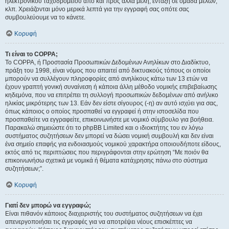
ηλεκτρονικού ταχυδρομείου από και προς άλλα μέλη, ένταξη σε ομάδα μελών,
κλπ. Χρειάζονται μόνο μερικά λεπτά για την εγγραφή σας οπότε σας
συμβουλεύουμε να το κάνετε.
Κορυφή
Τι είναι το COPPA;
Το COPPA, ή Προστασία Προσωπικών Δεδομένων Ανηλίκων στο Διαδίκτυο,
πράξη του 1998, είναι νόμος που απαιτεί από δικτυακούς τόπους οι οποίοι
μπορούν να συλλέγουν πληροφορίες από ανηλίκους κάτω των 13 ετών να
έχουν γραπτή γονική συναίνεση ή κάποια άλλη μέθοδο νομικής επιβεβαίωσης
κηδεμόνα, που να επιτρέπει τη συλλογή προσωπικών δεδομένων από ανήλικο
ηλικίας μικρότερης των 13. Εάν δεν είστε σίγουρος (-η) αν αυτό ισχύει για σας,
όπως κάποιος ο οποίος προσπαθεί να εγγραφεί ή στην ιστοσελίδα που
προσπαθείτε να εγγραφείτε, επικοινωνήστε με νομικό σύμβουλο για βοήθεια.
Παρακαλώ σημειώστε ότι το phpBB Limited και ο ιδιοκτήτης του εν λόγω
συστήματος συζητήσεων δεν μπορεί να δώσει νομική συμβουλή και δεν είναι
ένα σημείο επαφής για ενδοιασμούς νομικού χαρακτήρα οποιουδήποτε είδους,
εκτός από τις περιπτώσεις που περιγράφονται στην ερώτηση “Με ποιόν θα
επικοινωνήσω σχετικά με νομικά ή θέματα κατάχρησης πάνω στο σύστημα
συζητήσεων;”.
Κορυφή
Γιατί δεν μπορώ να εγγραφώ;
Είναι πιθανόν κάποιος διαχειριστής του συστήματος συζητήσεων να έχει
απενεργοποιήσει τις εγγραφές για να αποτρέψει νέους επισκέπτες να