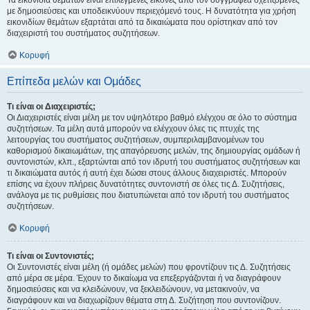
Τα εικονίδια θεμάτων είναι επιλεγμένες εικόνες από τον συγγραφέα σχετιζόμενες
με δημοσιεύσεις και υποδεικνύουν περιεχόμενό τους. Η δυνατότητα για χρήση
εικονιδίων θεμάτων εξαρτάται από τα δικαιώματα που ορίστηκαν από τον
διαχειριστή του συστήματος συζητήσεων.
Κορυφή
Επίπεδα μελών και Ομάδες
Τι είναι οι Διαχειριστές;
Οι Διαχειριστές είναι μέλη με τον υψηλότερο βαθμό ελέγχου σε όλο το σύστημα
συζητήσεων. Τα μέλη αυτά μπορούν να ελέγχουν όλες τις πτυχές της
λειτουργίας του συστήματος συζητήσεων, συμπεριλαμβανομένων του
καθορισμού δικαιωμάτων, της απαγόρευσης μελών, της δημιουργίας ομάδων ή
συντονιστών, κλπ., εξαρτώνται από τον ιδρυτή του συστήματος συζητήσεων και
τι δικαιώματα αυτός ή αυτή έχει δώσει στους άλλους διαχειριστές. Μπορούν
επίσης να έχουν πλήρεις δυνατότητες συντονιστή σε όλες τις Δ. Συζητήσεις,
ανάλογα με τις ρυθμίσεις που διατυπώνεται από τον ιδρυτή του συστήματος
συζητήσεων.
Κορυφή
Τι είναι οι Συντονιστές;
Οι Συντονιστές είναι μέλη (ή ομάδες μελών) που φροντίζουν τις Δ. Συζητήσεις
από μέρα σε μέρα. Έχουν το δικαίωμα να επεξεργάζονται ή να διαγράφουν
δημοσιεύσεις και να κλειδώνουν, να ξεκλειδώνουν, να μετακινούν, να
διαγράφουν και να διαχωρίζουν θέματα στη Δ. Συζήτηση που συντονίζουν.