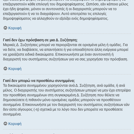
επεξεργαστούν κάθε επιλογή του δημοψηφίσματος. Ωστόσο, εάν κάποιο μέλος
έχει ήδη ψηφίσει, μόνον οι συντονιστές ή οι διαχειριστές μπορούν να το
επεξεργαστούν ή να το διαγράψουν. Αυτό αποτρέπει τις επιλογές
δημοψηφίσματος να αλλαχθούν εν εξελίξει ενός δημοψηφίσματος.
Κορυφή
Γιατί δεν έχω πρόσβαση σε μια Δ. Συζήτηση;
Μερικές Δ. Συζητήσεις μπορεί να περιορίζονται σε ορισμένα μέλη ή ομάδες. Για
να δείτε, να διαβάσετε, να απαντήσετε ή για οποιαδήποτε άλλη ενέργεια μπορεί
να χρειάζεστε ειδικά δικαιώματα. Επικοινωνήστε με έναν συντονιστή ή
διαχειριστή του συστήματος συζητήσεων για να σας χορηγήσει την πρόσβαση.
Κορυφή
Γιατί δεν μπορώ να προσθέσω συνημμένα;
Τα δικαιώματα συνημμένου χορηγούνται ανά Δ. Συζήτηση, ανά ομάδα, ή ανά
μέλος. Ο διαχειριστής του συστήματος συζητήσεων μπορεί να μην έχει επιτρέψει
την προσθήκη συνημμένων στη συγκεκριμένη Δ. Συζήτηση που θέλετε να
δημοσιεύσετε ή πιθανόν μόνο ορισμένες ομάδες μπορούν να προσθέτουν
συνημμένα. Επικοινωνήστε με τον διαχειριστή του συστήματος συζητήσεων εάν
δεν είστε σίγουρος (-η) σχετικά με το λόγο που δεν μπορείτε να προσθέσετε
συνημμένα.
Κορυφή