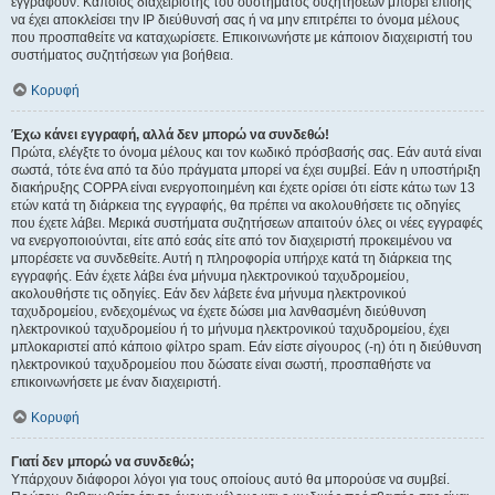
εγγραφούν. Κάποιος διαχειριστής του συστήματος συζητήσεων μπορεί επίσης
να έχει αποκλείσει την IP διεύθυνσή σας ή να μην επιτρέπει το όνομα μέλους
που προσπαθείτε να καταχωρίσετε. Επικοινωνήστε με κάποιον διαχειριστή του
συστήματος συζητήσεων για βοήθεια.
Κορυφή
Έχω κάνει εγγραφή, αλλά δεν μπορώ να συνδεθώ!
Πρώτα, ελέγξτε το όνομα μέλους και τον κωδικό πρόσβασής σας. Εάν αυτά είναι
σωστά, τότε ένα από τα δύο πράγματα μπορεί να έχει συμβεί. Εάν η υποστήριξη
διακήρυξης COPPA είναι ενεργοποιημένη και έχετε ορίσει ότι είστε κάτω των 13
ετών κατά τη διάρκεια της εγγραφής, θα πρέπει να ακολουθήσετε τις οδηγίες
που έχετε λάβει. Μερικά συστήματα συζητήσεων απαιτούν όλες οι νέες εγγραφές
να ενεργοποιούνται, είτε από εσάς είτε από τον διαχειριστή προκειμένου να
μπορέσετε να συνδεθείτε. Αυτή η πληροφορία υπήρχε κατά τη διάρκεια της
εγγραφής. Εάν έχετε λάβει ένα μήνυμα ηλεκτρονικού ταχυδρομείου,
ακολουθήστε τις οδηγίες. Εάν δεν λάβετε ένα μήνυμα ηλεκτρονικού
ταχυδρομείου, ενδεχομένως να έχετε δώσει μια λανθασμένη διεύθυνση
ηλεκτρονικού ταχυδρομείου ή το μήνυμα ηλεκτρονικού ταχυδρομείου, έχει
μπλοκαριστεί από κάποιο φίλτρο spam. Εάν είστε σίγουρος (-η) ότι η διεύθυνση
ηλεκτρονικού ταχυδρομείου που δώσατε είναι σωστή, προσπαθήστε να
επικοινωνήσετε με έναν διαχειριστή.
Κορυφή
Γιατί δεν μπορώ να συνδεθώ;
Υπάρχουν διάφοροι λόγοι για τους οποίους αυτό θα μπορούσε να συμβεί.