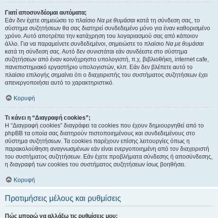
Γιατί αποσυνδέομαι αυτόματα;
Εάν δεν έχετε σημειώσει το πλαίσιο
Να με θυμάσαι
κατά τη σύνδεση σας, το
σύστημα συζητήσεων θα σας διατηρεί συνδεδεμένο μόνο για έναν καθορισμένο
χρόνο. Αυτό αποτρέπει την κατάχρηση του λογαριασμού σας από κάποιον
άλλο. Για να παραμείνετε συνδεδεμένοι, σημειώστε το πλαίσιο
Να με θυμάσαι
κατά τη σύνδεση σας. Αυτό δεν συνιστάται εάν συνδέεστε στο σύστημα
συζητήσεων από έναν κοινόχρηστο υπολογιστή, π.χ. βιβλιοθήκη, internet cafe,
πανεπιστημιακό εργαστήριο υπολογιστών, κλπ. Εάν δεν βλέπετε αυτό το
πλαίσιο επιλογής σημαίνει ότι ο διαχειριστής του συστήματος συζητήσεων έχει
απενεργοποιήσει αυτό το χαρακτηριστικό.
Κορυφή
Τι κάνει η “Διαγραφή cookies”;
Η “Διαγραφή cookies” διαγράφει τα cookies που έχουν δημιουργηθεί από το
phpBB τα οποία σας διατηρούν πιστοποιημένους και συνδεδεμένους στο
σύστημα συζητήσεων. Τα cookies παρέχουν επίσης λειτουργίες όπως η
παρακολούθηση αναγνωσμένων εάν είναι ενεργοποιημένη από τον διαχειριστή
του συστήματος συζητήσεων. Εάν έχετε προβλήματα σύνδεσης ή αποσύνδεσης,
η διαγραφή των cookies του συστήματος συζητήσεων ίσως βοηθήσει.
Κορυφή
Προτιμήσεις μέλους και ρυθμίσεις
Πώς μπορώ να αλλάξω τις ρυθμίσεις μου;