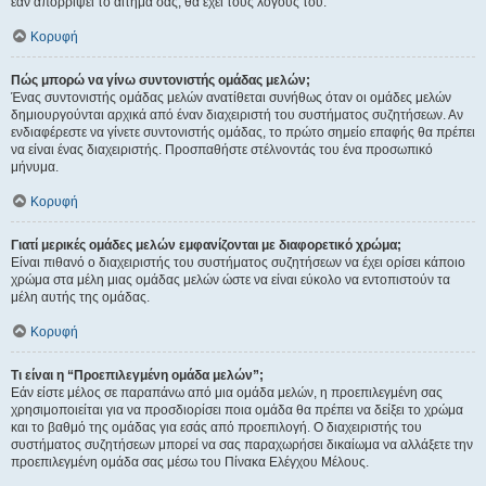
εάν απορρίψει το αίτημα σας, θα έχει τους λόγους του.
Κορυφή
Πώς μπορώ να γίνω συντονιστής ομάδας μελών;
Ένας συντονιστής ομάδας μελών ανατίθεται συνήθως όταν οι ομάδες μελών
δημιουργούνται αρχικά από έναν διαχειριστή του συστήματος συζητήσεων. Αν
ενδιαφέρεστε να γίνετε συντονιστής ομάδας, το πρώτο σημείο επαφής θα πρέπει
να είναι ένας διαχειριστής. Προσπαθήστε στέλνοντάς του ένα προσωπικό
μήνυμα.
Κορυφή
Γιατί μερικές ομάδες μελών εμφανίζονται με διαφορετικό χρώμα;
Είναι πιθανό ο διαχειριστής του συστήματος συζητήσεων να έχει ορίσει κάποιο
χρώμα στα μέλη μιας ομάδας μελών ώστε να είναι εύκολο να εντοπιστούν τα
μέλη αυτής της ομάδας.
Κορυφή
Τι είναι η “Προεπιλεγμένη ομάδα μελών”;
Εάν είστε μέλος σε παραπάνω από μια ομάδα μελών, η προεπιλεγμένη σας
χρησιμοποιείται για να προσδιορίσει ποια ομάδα θα πρέπει να δείξει το χρώμα
και το βαθμό της ομάδας για εσάς από προεπιλογή. Ο διαχειριστής του
συστήματος συζητήσεων μπορεί να σας παραχωρήσει δικαίωμα να αλλάξετε την
προεπιλεγμένη ομάδα σας μέσω του Πίνακα Ελέγχου Μέλους.