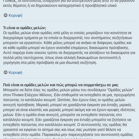
Γενικώς, οι συντονιστές υπάρχουν για να αποτρέπουν μέλη από το να βγαίνουν
εκτός θέματος ή να δημοσιεύουν καταχρηστικό ή προσβλητικό υλικό.
Κορυφή
Τι είναι οι ομάδες μελών;
Οι ομάδες μελών είναι ομάδες από μέλη οι οποίες μοιράζουν την κοινότητα σε
διαχειρίσιμα τμήματα με τα οποία οι διαχειριστές του συστήματος συζητήσεων
μπορούν να εργαστούν. Κάθε μέλος μπορεί να ανήκει σε διάφορες ομάδες και
σε κάθε ομάδα μπορεί να έχουν ανατεθεί επιμέρους δικαιώματα πρόσβασης.
Αυτό παρέχει έναν εύκολο τρόπο σε διαχειριστές να αλλάξουν τα δικαιώματα για
πολλά μέλη ταυτόχρονα, όπως είναι αλλαγή δικαιωμάτων συντονιστή ή
χορήγηση στα μέλη πρόσβαση σε μια ιδιωτική συζήτηση.
Κορυφή
Πού είναι οι ομάδες μελών και πώς μπορώ να συμμετάσχω σε μια;
Μπορείτε να δείτε όλες τις ομάδες μελών μέσω του συνδέσμου “Ομάδες μελών”
στον Πίνακα Ελέγχου Μέλους. Εάν επιθυμείτε να ενταχθείτε σε μια, προχωρήστε
πατώντας το κατάλληλο κουμπί. Ωστόσο, δεν έχουν όλες οι ομάδες μελών
ανοιχτή πρόσβαση. Μερικές μπορεί να χρειάζονται έγκριση για ένταξη, μερικές
μπορεί να είναι κλειστές και μερικές μπορεί ακόμη και να έχουν κρυφές ιδιότητες
μελών. Εάν η ομάδα είναι ανοιχτή, μπορείτε να ενταχθείτε πατώντας στο
κατάλληλο κουμπί. Εάν χρειάζεται έγκριση για ένταξη μπορείτε να ζητήσετε να
ενταχθείτε πατώντας στο κατάλληλο κουμπί. Ο συντονιστής της ομάδας θα
χρειαστεί να εγκρίνει το αίτημα σας και ίσως σας ρωτήσει γιατί θέλετε να
ενταχθείτε στην ομάδα. Παρακαλώ μην παρενοχλήσετε τον συντονιστή ομάδας