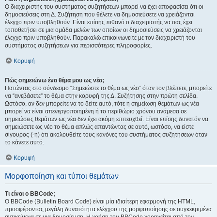
Ο διαχειριστής του συστήματος συζητήσεων μπορεί να έχει αποφασίσει ότι οι
δημοσιεύσεις στη Δ. Συζήτηση που θέλετε να δημοσιεύσετε να χρειάζονται
έλεγχο πριν υποβληθούν. Είναι επίσης πιθανό ο διαχειριστής να σας έχει
τοποθετήσει σε μια ομάδα μελών των οποίων οι δημοσιεύσεις να χρειάζονται
έλεγχο πριν υποβληθούν. Παρακαλώ επικοινωνείτε με τον διαχειριστή του
συστήματος συζητήσεων για περισσότερες πληροφορίες.
Κορυφή
Πώς σημειώνω ένα θέμα μου ως νέο;
Πατώντας στο σύνδεσμο “Σημειώστε το θέμα ως νέο” όταν τον βλέπετε, μπορείτε
να “ανεβάσετε” το θέμα στην κορυφή της Δ. Συζήτησης στην πρώτη σελίδα.
Ωστόσο, αν δεν μπορείτε να το δείτε αυτό, τότε η σημείωση θεμάτων ως νέα
μπορεί να είναι απενεργοποιημένη ή το περιθώριο χρόνου ανάμεσα σε
σημειώσεις θεμάτων ως νέα δεν έχει ακόμη επιτευχθεί. Είναι επίσης δυνατόν να
σημειώσετε ως νέο το θέμα απλώς απαντώντας σε αυτό, ωστόσο, να είστε
σίγουρος (-η) ότι ακολουθείτε τους κανόνες του συστήματος συζητήσεων όταν
το κάνετε αυτό.
Κορυφή
Μορφοποίηση και τύποι θεμάτων
Τι είναι ο BBCode;
Ο BBCode (Bulletin Board Code) είναι μία ιδιαίτερη εφαρμογή της HTML,
προσφέροντας μεγάλη δυνατότητα ελέγχου της μορφοποίησης σε συγκεκριμένα