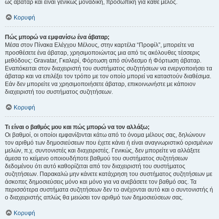
ως άβαταρ και είναι γενικώς μοναδική, προσωπική για κάθε μέλος.
Κορυφή
Πώς μπορώ να εμφανίσω ένα άβαταρ;
Μέσα στον Πίνακα Ελέγχου Μέλους, στην καρτέλα “Προφίλ”, μπορείτε να
προσθέσετε ένα άβαταρ, χρησιμοποιώντας μια από τις ακόλουθες τέσσερις
μεθόδους: Gravatar, Γκαλερί, Φόρτωση από σύνδεσμο ή Φόρτωση άβαταρ.
Εναπόκειται στον διαχειριστή του συστήματος συζητήσεων να ενεργοποιήσει τα
άβαταρ και να επιλέξει τον τρόπο με τον οποίο μπορεί να καταστούν διαθέσιμα.
Εάν δεν μπορείτε να χρησιμοποιήσετε άβαταρ, επικοινωνήστε με κάποιον
διαχειριστή του συστήματος συζητήσεων.
Κορυφή
Τι είναι ο βαθμός μου και πώς μπορώ να τον αλλάξω;
Οι βαθμοί, οι οποίοι εμφανίζονται κάτω από το όνομα μέλους σας, δηλώνουν
τον αριθμό των δημοσιεύσεων που έχετε κάνει ή είναι αναγνωριστικό ορισμένων
μελών, π.χ. συντονιστές και διαχειριστές. Γενικώς, δεν μπορείτε να αλλάξετε
άμεσα το κείμενο οποιουδήποτε βαθμού του συστήματος συζητήσεων
δεδομένου ότι αυτό καθορίζεται από τον διαχειριστή του συστήματος
συζητήσεων. Παρακαλώ μην κάνετε κατάχρηση του συστήματος συζητήσεων με
άσκοπες δημοσιεύσεις μόνο και μόνο για να ανεβάσετε τον βαθμό σας. Τα
περισσότερα συστήματα συζητήσεων δεν το ανέχονται αυτό και ο συντονιστής ή
ο διαχειριστής απλώς θα μειώσει τον αριθμό των δημοσιεύσεων σας.
Κορυφή