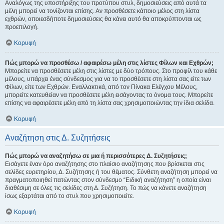
Αναλόγως της υποστήριξης του προτύπου στυλ, δημοσιεύσεις από αυτά τα
μέλη μπορεί να τονίζονται επίσης. Αν προσθέσετε κάποιο μέλος στη λίστα
εχθρών, οποιεσδήποτε δημοσιεύσεις θα κάνει αυτό θα αποκρύπτονται ως
προεπιλογή.
Κορυφή
Πώς μπορώ να προσθέσω / αφαιρέσω μέλη στις λίστες Φίλων και Εχθρών;
Μπορείτε να προσθέσετε μέλη στις λίστες με δύο τρόπους. Στο προφίλ του κάθε
μέλους, υπάρχει ένας σύνδεσμος για να το προσθέσετε στη λίστα σας είτε των
Φίλων, είτε των Εχθρών. Εναλλακτικά, από τον Πίνακα Ελέγχου Μέλους,
μπορείτε κατευθείαν να προσθέσετε μέλη εισάγοντας το όνομα τους. Μπορείτε
επίσης να αφαιρέσετε μέλη από τη λίστα σας χρησιμοποιώντας την ίδια σελίδα.
Κορυφή
Αναζήτηση στις Δ. Συζητήσεις
Πώς μπορώ να αναζητήσω σε μια ή περισσότερες Δ. Συζητήσεις;
Εισάγετε έναν όρο αναζήτησης στο πλαίσιο αναζήτησης που βρίσκεται στις
σελίδες ευρετηρίου, Δ. Συζήτησης ή του θέματος. Σύνθετη αναζήτηση μπορεί να
πραγματοποιηθεί πατώντας στον σύνδεσμο “Ειδική αναζήτηση” η οποία είναι
διαθέσιμη σε όλες τις σελίδες στη Δ. Συζήτηση. Το πώς να κάνετε αναζήτηση
ίσως εξαρτάται από το στυλ που χρησιμοποιείτε.
Κορυφή