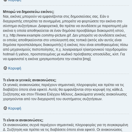
Κορυφή
Μπορώ να δημοσιεύω εικόνες;
Ναι, εικόνες μπορούν να εμφανίζονται στις δημοσιεύσεις σας. Εάν ο
διαχειριστής επιτρέπει τα συνημμένα, μπορείτε να φορτώσετε την εικόνα στο
σύστημα συζητήσεων. Διαφορετικά, θα πρέπει να συνδέσετε με παραπομπή μία
εικόνα η οποία αποθηκεύεται σε έναν δημόσια προσβάσιμο διακομιστή ιστού,
π.χ. http://www.example.com/my-picture.gif. Δεν μπορείτε να συνδέσετε εικόνες
οι οποίες αποθηκεύονται στο υπολογιστή σας τοπικά (εκτός εάν αυτός είναι
δημόσια προσπελάσιμος διακομιστής) ή εικόνες που είναι αποθηκευμένες πίσω
από μηχανισμούς πιστοποίησης, π.χ. λογαριασμοί ηλεκτρονικού ταχυδρομείου
hotmail ή yahoo, προστατευμένες με κωδικό πρόσβασης ιστοσελίδες, κλπ. Για
να εμφανιστεί η εικόνα χρησιμοποιήστε την ετικέτα [img].
Κορυφή
Τι είναι οι γενικές ανακοινώσεις;
Οι γενικές ανακοινώσεις περιέχουν σημαντικές πληροφορίες και πρέπει να τις
διαβάζετε όποτε είναι εφικτό. Αυτές θα εμφανίζονται στην κορυφή της κάθε Δ.
Συζήτησης και στον Πίνακα Ελέγχου Μέλους. Δικαιώματα γενικής ανακοίνωσης
χορηγούνται από τον διαχειριστή του συστήματος συζητήσεων.
Κορυφή
Τι είναι οι ανακοινώσεις;
Οι ανακοινώσεις συχνά περιέχουν σημαντικές πληροφορίες για τη συγκεκριμένη
Δ. Συζήτηση και πρέπει να τις διαβάσετε όποτε είναι εφικτό. Οι ανακοινώσεις