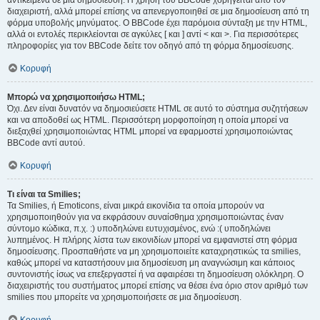
αντικείμενα σε μια δημοσίευση. Η χρήση του BBCode χορηγείται από τον
διαχειριστή, αλλά μπορεί επίσης να απενεργοποιηθεί σε μια δημοσίευση από τη
φόρμα υποβολής μηνύματος. Ο BBCode έχει παρόμοια σύνταξη με την HTML,
αλλά οι εντολές περικλείονται σε αγκύλες [ και ] αντί < και >. Για περισσότερες
πληροφορίες για τον BBCode δείτε τον οδηγό από τη φόρμα δημοσίευσης.
Κορυφή
Μπορώ να χρησιμοποιήσω HTML;
Όχι. Δεν είναι δυνατόν να δημοσιεύσετε HTML σε αυτό το σύστημα συζητήσεων
και να αποδοθεί ως HTML. Περισσότερη μορφοποίηση η οποία μπορεί να
διεξαχθεί χρησιμοποιώντας HTML μπορεί να εφαρμοστεί χρησιμοποιώντας
BBCode αντί αυτού.
Κορυφή
Τι είναι τα Smilies;
Τα Smilies, ή Emoticons, είναι μικρά εικονίδια τα οποία μπορούν να
χρησιμοποιηθούν για να εκφράσουν συναίσθημα χρησιμοποιώντας έναν
σύντομο κώδικα, π.χ. :) υποδηλώνει ευτυχισμένος, ενώ :( υποδηλώνει
λυπημένος. Η πλήρης λίστα των εικονιδίων μπορεί να εμφανιστεί στη φόρμα
δημοσίευσης. Προσπαθήστε να μη χρησιμοποιείτε καταχρηστικώς τα smilies,
καθώς μπορεί να καταστήσουν μια δημοσίευση μη αναγνώσιμη και κάποιος
συντονιστής ίσως να επεξεργαστεί ή να αφαιρέσει τη δημοσίευση ολόκληρη. Ο
διαχειριστής του συστήματος μπορεί επίσης να θέσει ένα όριο στον αριθμό των
smilies που μπορείτε να χρησιμοποιήσετε σε μια δημοσίευση.