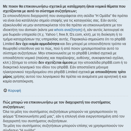
Με ποιον θα επικοινωνήσω σχετικά με κατάχρηση ή/και νομικά θέματα που
σχετίζονται με αυτό το σύστημα συζητήσεων;
Σε οποιονδήποτε διαχειριστή που αναγράφεται στη σελίδα “Η Ομάδα” θα πρέπει
να είναι ένα κατάλληλο σημείο επαφής για τις καταγγελίες σας. Εάν αυτός
εξακολουθεί να μην ανταποκρίνεται τότε θα πρέπει να επικοινωνήσετε με τον
ιδιοκτήτη του domain (κάντε μια
whois αναζήτηση
) ή, εάν αυτός λειτουργεί σε
μια δωρεάν υπηρεσία (π.χ. Yahoo !, free.fr, f2s.com, κλπ), με τη διοίκηση ή το
τμήμα καταχρήσεων της υπηρεσίας αυτής. Παρακαλώ σημειώστε ότι το phpBB
Limited
δεν έχει καμία αρμοδιότητα
και δεν μπορεί με οποιονδήποτε τρόπο να
θεωρηθεί υπεύθυνο για το πώς, πού ή από ποιον χρησιμοποιείται αυτό το
σύστημα συζητήσεων. Μην επικοινωνείτε με το phpBB Limited σχετικά με
οποιαδήποτε νομικό (παύσης και παράλειψης, ευθύνης, συκοφαντικό σχόλιο,
κλπ.) ζήτημα το οποίο
δεν σχετίζεται άμεσα
με την ιστοσελίδα phpBB.com ή το
διακριτικό λογισμικό του ιδίου του phpBB. Εάν αποστείλετε μήνυμα
ηλεκτρονικού ταχυδρομείου στο phpBB Limited σχετικά
με οποιοδήποτε τρίτο
μέρος
χρήσης αυτού του λογισμικού θα πρέπει να αναμένετε μια αρνητική ή και
καμία ανταπόκριση.
Κορυφή
Πώς μπορώ να επικοινωνήσω με τον διαχειριστή του συστήματος
συζητήσεων;
Όλα τα μέλη του συστήματος συζητήσεων μπορούν να χρησιμοποιούν τη
φόρμα “Επικοινωνήστε μαζί μας”, εάν η επιλογή είναι ενεργοποιημένη από τον
διαχειριστή του συστήματος συζητήσεων.
Τα μέλη του συστήματος συζητήσεων μπορούν επίσης να χρησιμοποιούν τον
σύνδεσμο “Η ομάδα”.