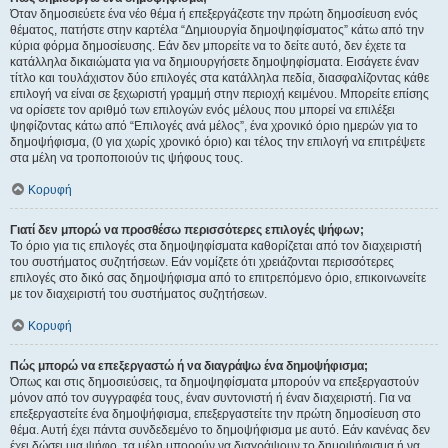
Όταν δημοσιεύετε ένα νέο θέμα ή επεξεργάζεστε την πρώτη δημοσίευση ενός
θέματος, πατήστε στην καρτέλα “Δημιουργία δημοψηφίσματος” κάτω από την
κύρια φόρμα δημοσίευσης. Εάν δεν μπορείτε να το δείτε αυτό, δεν έχετε τα
κατάλληλα δικαιώματα για να δημιουργήσετε δημοψηφίσματα. Εισάγετε έναν
τίτλο και τουλάχιστον δύο επιλογές στα κατάλληλα πεδία, διασφαλίζοντας κάθε
επιλογή να είναι σε ξεχωριστή γραμμή στην περιοχή κειμένου. Μπορείτε επίσης
να ορίσετε τον αριθμό των επιλογών ενός μέλους που μπορεί να επιλέξει
ψηφίζοντας κάτω από “Επιλογές ανά μέλος”, ένα χρονικό όριο ημερών για το
δημοψήφισμα, (0 για χωρίς χρονικό όριο) και τέλος την επιλογή να επιτρέψετε
στα μέλη να τροποποιούν τις ψήφους τους.
Κορυφή
Γιατί δεν μπορώ να προσθέσω περισσότερες επιλογές ψήφων;
Το όριο για τις επιλογές στα δημοψηφίσματα καθορίζεται από τον διαχειριστή
του συστήματος συζητήσεων. Εάν νομίζετε ότι χρειάζονται περισσότερες
επιλογές στο δικό σας δημοψήφισμα από το επιτρεπόμενο όριο, επικοινωνείτε
με τον διαχειριστή του συστήματος συζητήσεων.
Κορυφή
Πώς μπορώ να επεξεργαστώ ή να διαγράψω ένα δημοψήφισμα;
Όπως και στις δημοσιεύσεις, τα δημοψηφίσματα μπορούν να επεξεργαστούν
μόνον από τον συγγραφέα τους, έναν συντονιστή ή έναν διαχειριστή. Για να
επεξεργαστείτε ένα δημοψήφισμα, επεξεργαστείτε την πρώτη δημοσίευση στο
θέμα. Αυτή έχει πάντα συνδεδεμένο το δημοψήφισμα με αυτό. Εάν κανένας δεν
έχει δώσει μια ψήφο, τα μέλη μπορούν να διαγράψουν το δημοψήφισμα ή να