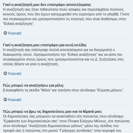
Γιατί η αναζήτησή μου δεν επιστρέφει αποτελέσματα;
Η αναζήτησή σας ήταν πιθανότατα πολύ ασαφής και περιελάμβανε πολλούς
κοινούς όρους που δεν έχουν καταχωρηθεί στο ευρετήριο από το phpBB. Γίνετε
πιο συγκεκριμένοι και χρησιμοποιήσετε τις επιλογές που είναι διαθέσιμες στην
“Ειδική αναζήτηση”.
Κορυφή
Γιατί η αναζήτηση μου επιστρέφει μια κενή σελίδα;
Η αναζήτησή σας επέστρεψε πολλά αποτελέσματα για να διαχειριστεί ο
διακομιστής ιστού. Χρησιμοποιήστε την “Ειδική αναζήτηση” και να είστε πιο
συγκεκριμένοι στους όρους που χρησιμοποιούνται και τις Δ. Συζητήσεις στις
οποίες θέλετε να γίνει η αναζήτηση.
Κορυφή
Πώς μπορώ να αναζητήσω για μέλη;
Επισκεφθείτε τη σελίδα "Μέλη" και πατήστε στον σύνδεσμο “Εύρεση μέλους”.
Κορυφή
Πώς μπορώ να βρω τις δημοσιεύσεις μου και τα θέματά μου;
Οι δημοσιεύσεις σας μπορούν να ανακτηθούν είτε πατώντας στον σύνδεσμο
“Εμφάνιση των δημοσιεύσεών σας” στον Πίνακα Ελέγχου Μέλους, είτε πατώντας
στον σύνδεσμο “Αναζήτηση δημοσιεύσεων μέλους” μέσω της σελίδας του
προφίλ σας ή πατώντας στο μενού “Γρήγορες συνδέσεις” στην κορυφή του