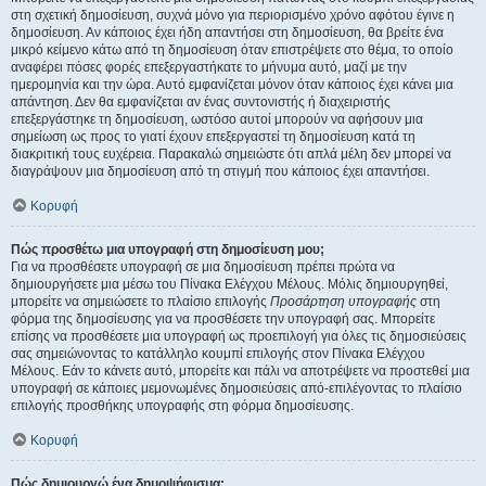
στη σχετική δημοσίευση, συχνά μόνο για περιορισμένο χρόνο αφότου έγινε η
δημοσίευση. Αν κάποιος έχει ήδη απαντήσει στη δημοσίευση, θα βρείτε ένα
μικρό κείμενο κάτω από τη δημοσίευση όταν επιστρέψετε στο θέμα, το οποίο
αναφέρει πόσες φορές επεξεργαστήκατε το μήνυμα αυτό, μαζί με την
ημερομηνία και την ώρα. Αυτό εμφανίζεται μόνον όταν κάποιος έχει κάνει μια
απάντηση. Δεν θα εμφανίζεται αν ένας συντονιστής ή διαχειριστής
επεξεργάστηκε τη δημοσίευση, ωστόσο αυτοί μπορούν να αφήσουν μια
σημείωση ως προς το γιατί έχουν επεξεργαστεί τη δημοσίευση κατά τη
διακριτική τους ευχέρεια. Παρακαλώ σημειώστε ότι απλά μέλη δεν μπορεί να
διαγράψουν μια δημοσίευση από τη στιγμή που κάποιος έχει απαντήσει.
Κορυφή
Πώς προσθέτω μια υπογραφή στη δημοσίευση μου;
Για να προσθέσετε υπογραφή σε μια δημοσίευση πρέπει πρώτα να
δημιουργήσετε μια μέσω του Πίνακα Ελέγχου Μέλους. Μόλις δημιουργηθεί,
μπορείτε να σημειώσετε το πλαίσιο επιλογής
Προσάρτηση υπογραφής
στη
φόρμα της δημοσίευσης για να προσθέσετε την υπογραφή σας. Μπορείτε
επίσης να προσθέσετε μια υπογραφή ως προεπιλογή για όλες τις δημοσιεύσεις
σας σημειώνοντας το κατάλληλο κουμπί επιλογής στον Πίνακα Ελέγχου
Μέλους. Εάν το κάνετε αυτό, μπορείτε και πάλι να αποτρέψετε να προστεθεί μια
υπογραφή σε κάποιες μεμονωμένες δημοσιεύσεις από-επιλέγοντας το πλαίσιο
επιλογής προσθήκης υπογραφής στη φόρμα δημοσίευσης.
Κορυφή
Πώς δημιουργώ ένα δημοψήφισμα;