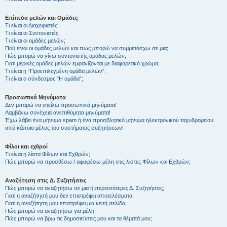
Επίπεδα μελών και Ομάδες
Τι είναι οι Διαχειριστές;
Τι είναι οι Συντονιστές;
Τι είναι οι ομάδες μελών;
Πού είναι οι ομάδες μελών και πώς μπορώ να συμμετάσχω σε μια;
Πώς μπορώ να γίνω συντονιστής ομάδας μελών;
Γιατί μερικές ομάδες μελών εμφανίζονται με διαφορετικό χρώμα;
Τι είναι η “Προεπιλεγμένη ομάδα μελών”;
Τι είναι ο σύνδεσμος "Η ομάδα”;
Προσωπικά Μηνύματα
Δεν μπορώ να στείλω προσωπικά μηνύματα!
Λαμβάνω συνέχεια ανεπιθύμητα μηνύματα!
Έχω λάβει ένα μήνυμα spam ή ένα προσβλητικό μήνυμα ηλεκτρονικού ταχυδρομείου
από κάποιο μέλος του συστήματος συζητήσεων!
Φίλοι και εχθροί
Τι είναι η λίστα Φίλων και Εχθρών;
Πώς μπορώ να προσθέσω / αφαιρέσω μέλη στις λίστες Φίλων και Εχθρών;
Αναζήτηση στις Δ. Συζητήσεις
Πώς μπορώ να αναζητήσω σε μια ή περισσότερες Δ. Συζητήσεις;
Γιατί η αναζήτησή μου δεν επιστρέφει αποτελέσματα;
Γιατί η αναζήτηση μου επιστρέφει μια κενή σελίδα;
Πώς μπορώ να αναζητήσω για μέλη;
Πώς μπορώ να βρω τις δημοσιεύσεις μου και τα θέματά μου;