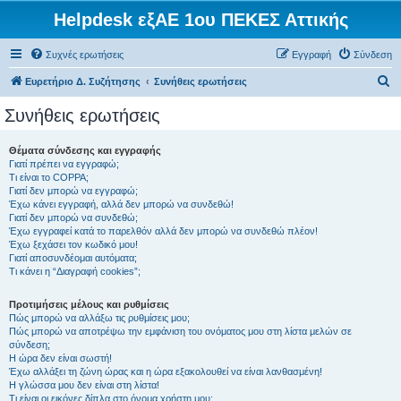
Helpdesk εξΑΕ 1ου ΠΕΚΕΣ Αττικής
Συχνές ερωτήσεις
Εγγραφή
Σύνδεση
Α
Ευρετήριο Δ. Συζήτησης
Συνήθεις ερωτήσεις
ν
Συνήθεις ερωτήσεις
α
ζ
Θέματα σύνδεσης και εγγραφής
Γιατί πρέπει να εγγραφώ;
ή
Τι είναι το COPPA;
τ
Γιατί δεν μπορώ να εγγραφώ;
Έχω κάνει εγγραφή, αλλά δεν μπορώ να συνδεθώ!
η
Γιατί δεν μπορώ να συνδεθώ;
Έχω εγγραφεί κατά το παρελθόν αλλά δεν μπορώ να συνδεθώ πλέον!
σ
Έχω ξεχάσει τον κωδικό μου!
η
Γιατί αποσυνδέομαι αυτόματα;
Τι κάνει η “Διαγραφή cookies”;
Προτιμήσεις μέλους και ρυθμίσεις
Πώς μπορώ να αλλάξω τις ρυθμίσεις μου;
Πώς μπορώ να αποτρέψω την εμφάνιση του ονόματος μου στη λίστα μελών σε
σύνδεση;
Η ώρα δεν είναι σωστή!
Έχω αλλάξει τη ζώνη ώρας και η ώρα εξακολουθεί να είναι λανθασμένη!
Η γλώσσα μου δεν είναι στη λίστα!
Τι είναι οι εικόνες δίπλα στο όνομα χρήστη μου;