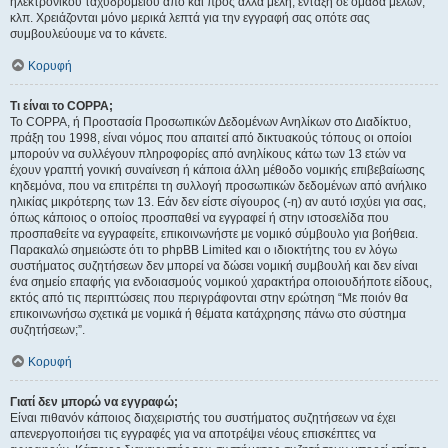
ηλεκτρονικού ταχυδρομείου από και προς άλλα μέλη, ένταξη σε ομάδα μελών,
κλπ. Χρειάζονται μόνο μερικά λεπτά για την εγγραφή σας οπότε σας
συμβουλεύουμε να το κάνετε.
Κορυφή
Τι είναι το COPPA;
Το COPPA, ή Προστασία Προσωπικών Δεδομένων Ανηλίκων στο Διαδίκτυο,
πράξη του 1998, είναι νόμος που απαιτεί από δικτυακούς τόπους οι οποίοι
μπορούν να συλλέγουν πληροφορίες από ανηλίκους κάτω των 13 ετών να
έχουν γραπτή γονική συναίνεση ή κάποια άλλη μέθοδο νομικής επιβεβαίωσης
κηδεμόνα, που να επιτρέπει τη συλλογή προσωπικών δεδομένων από ανήλικο
ηλικίας μικρότερης των 13. Εάν δεν είστε σίγουρος (-η) αν αυτό ισχύει για σας,
όπως κάποιος ο οποίος προσπαθεί να εγγραφεί ή στην ιστοσελίδα που
προσπαθείτε να εγγραφείτε, επικοινωνήστε με νομικό σύμβουλο για βοήθεια.
Παρακαλώ σημειώστε ότι το phpBB Limited και ο ιδιοκτήτης του εν λόγω
συστήματος συζητήσεων δεν μπορεί να δώσει νομική συμβουλή και δεν είναι
ένα σημείο επαφής για ενδοιασμούς νομικού χαρακτήρα οποιουδήποτε είδους,
εκτός από τις περιπτώσεις που περιγράφονται στην ερώτηση “Με ποιόν θα
επικοινωνήσω σχετικά με νομικά ή θέματα κατάχρησης πάνω στο σύστημα
συζητήσεων;”.
Κορυφή
Γιατί δεν μπορώ να εγγραφώ;
Είναι πιθανόν κάποιος διαχειριστής του συστήματος συζητήσεων να έχει
απενεργοποιήσει τις εγγραφές για να αποτρέψει νέους επισκέπτες να