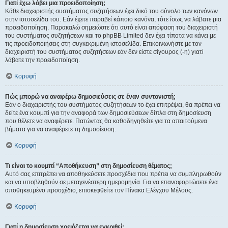
Γιατί έχω λάβει μια προειδοποίηση;
Κάθε διαχειριστής συστήματος συζητήσεων έχει δικό του σύνολο των κανόνων
στην ιστοσελίδα του. Εάν έχετε παραβεί κάποιο κανόνα, τότε ίσως να λάβατε μια
προειδοποίηση. Παρακαλώ σημειώστε ότι αυτό είναι απόφαση του διαχειριστή
του συστήματος συζητήσεων και το phpBB Limited δεν έχει τίποτα να κάνει με
τις προειδοποιήσεις στη συγκεκριμένη ιστοσελίδα. Επικοινωνήστε με τον
διαχειριστή του συστήματος συζητήσεων εάν δεν είστε σίγουρος (-η) γιατί
λάβατε την προειδοποίηση.
Κορυφή
Πώς μπορώ να αναφέρω δημοσιεύσεις σε έναν συντονιστή;
Εάν ο διαχειριστής του συστήματος συζητήσεων το έχει επιτρέψει, θα πρέπει να
δείτε ένα κουμπί για την αναφορά των δημοσιεύσεων δίπλα στη δημοσίευση
που θέλετε να αναφέρετε. Πατώντας θα καθοδηγηθείτε για τα απαιτούμενα
βήματα για να αναφέρετε τη δημοσίευση.
Κορυφή
Τι είναι το κουμπί “Αποθήκευση” στη δημοσίευση θέματος;
Αυτό σας επιτρέπει να αποθηκεύσετε προσχέδια που πρέπει να συμπληρωθούν
και να υποβληθούν σε μεταγενέστερη ημερομηνία. Για να επαναφορτώσετε ένα
αποθηκευμένο προσχέδιο, επισκεφθείτε τον Πίνακα Ελέγχου Μέλους.
Κορυφή
Γιατί η δημοσίευση χρειάζεται να εγκριθεί;