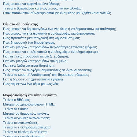
Πώς μπορώ να εμφανίσω ένα άβαταρ;
Τι είναι ο βαθμός μου και πώς μπορώ να τον αλλάξω;
Όταν πατάω στον σύνδεσμο email για ένα μέλος μου ζητάει να συνδεθώ;
Θέματα δημοσίευσης
Πώς μπορώ να δημιουργήσω ένα νέο θέμα ή να δημοσιεύσω μια απάντηση;
Πώς μπορώ να επεξεργαστώ ή να διαγράψω μια δημοσίευση;
Πώς προσθέτω μια υπογραφή στη δημοσίευση μου;
Πώς δημιουργώ ένα δημοψήφισμα;
Γιατί δεν μπορώ να προσθέσω περισσότερες επιλογές ψήφων;
Πώς μπορώ να επεξεργαστώ ή να διαγράψω ένα δημοψήφισμα;
Γιατί δεν έχω πρόσβαση σε μια Δ. Συζήτηση;
Γιατί δεν μπορώ να προσθέσω συνημμένα;
Γιατί έχω λάβει μια προειδοποίηση;
Πώς μπορώ να αναφέρω δημοσιεύσεις σε έναν συντονιστή;
Τι είναι το κουμπί “Αποθήκευση” στη δημοσίευση θέματος;
Γιατί η δημοσίευση χρειάζεται να εγκριθεί;
Πώς σημειώνω ένα θέμα μου ως νέο;
Μορφοποίηση και τύποι θεμάτων
Τι είναι ο BBCode;
Μπορώ να χρησιμοποιήσω HTML;
Τι είναι τα Smilies;
Μπορώ να δημοσιεύω εικόνες;
Τι είναι οι γενικές ανακοινώσεις;
Τι είναι οι ανακοινώσεις;
Τι είναι τα επισημασμένα θέματα;
Τι είναι τα κλειδωμένα θέματα;
Τι είναι τα εικονίδια θεμάτων;