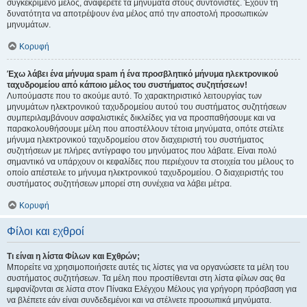
συγκεκριμένο μέλος, αναφέρετε τα μηνύματα στους συντονιστές. Έχουν τη
δυνατότητα να αποτρέψουν ένα μέλος από την αποστολή προσωπικών
μηνυμάτων.
Κορυφή
Έχω λάβει ένα μήνυμα spam ή ένα προσβλητικό μήνυμα ηλεκτρονικού
ταχυδρομείου από κάποιο μέλος του συστήματος συζητήσεων!
Λυπούμαστε που το ακούμε αυτό. Το χαρακτηριστικό λειτουργίας των
μηνυμάτων ηλεκτρονικού ταχυδρομείου αυτού του συστήματος συζητήσεων
συμπεριλαμβάνουν ασφαλιστικές δικλείδες για να προσπαθήσουμε και να
παρακολουθήσουμε μέλη που αποστέλλουν τέτοια μηνύματα, οπότε στείλτε
μήνυμα ηλεκτρονικού ταχυδρομείου στον διαχειριστή του συστήματος
συζητήσεων με πλήρες αντίγραφο του μηνύματος που λάβατε. Είναι πολύ
σημαντικό να υπάρχουν οι κεφαλίδες που περιέχουν τα στοιχεία του μέλους το
οποίο απέστειλε το μήνυμα ηλεκτρονικού ταχυδρομείου. Ο διαχειριστής του
συστήματος συζητήσεων μπορεί στη συνέχεια να λάβει μέτρα.
Κορυφή
Φίλοι και εχθροί
Τι είναι η λίστα Φίλων και Εχθρών;
Μπορείτε να χρησιμοποιήσετε αυτές τις λίστες για να οργανώσετε τα μέλη του
συστήματος συζητήσεων. Τα μέλη που προστίθενται στη λίστα φίλων σας θα
εμφανίζονται σε λίστα στον Πίνακα Ελέγχου Μέλους για γρήγορη πρόσβαση για
να βλέπετε εάν είναι συνδεδεμένοι και να στέλνετε προσωπικά μηνύματα.