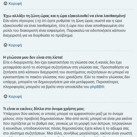
Κορυφή
Έχω αλλάξει τη ζώνη ώρας και η ώρα εξακολουθεί να είναι λανθασμένη!
Εάν είστε σίγουρος (-η) ότι έχετε ρυθμίσει τη ζώνη ώρας σωστά και η ώρα
εξακολουθεί να είναι λανθασμένη, τότε ή ώρα που είναι αποθηκευμένη στο
ρολόι του διακομιστή είναι εσφαλμένη. Παρακαλώ να ειδοποιήσετε κάποιον
διαχειριστή για να διορθώσει το πρόβλημα.
Κορυφή
Η γλώσσα μου δεν είναι στη λίστα!
Είτε ο διαχειριστής δεν έχει εγκαταστήσει τη γλώσσα σας ή κανείς δεν έχει
μεταφράσει αυτό το σύστημα συζητήσεων στη γλώσσα σας. Προσπαθήστε να
ζητήσετε από κάποιον διαχειριστή του συστήματος συζητήσεων αν μπορεί να
εγκαταστήσει το πακέτο γλώσσας που χρειάζεστε. Εάν το πακέτο γλώσσας δεν
υπάρχει, μπορείτε να δημιουργήσετε μια νέα μετάφραση. Περισσότερες
πληροφορίες μπορείτε να βρείτε στην ιστοσελίδα του
phpBB
®.
Κορυφή
Τι είναι οι εικόνες δίπλα στο όνομα χρήστη μου;
Υπάρχουν δύο εικόνες οι οποίες μπορεί να εμφανιστούν μαζί με το όνομα
μέλους στην προβολή δημοσιεύσεων. Μια από αυτές μπορεί να είναι μια εικόνα
που σχετίζεται με το βαθμό σας, γενικώς με τη μορφή των άστρων, τετραγώνων
ή κουκίδων, υποδεικνύοντας πόσες δημοσιεύσεις έχετε κάνει ή το αξίωμα σας
στο σύστημα συζητήσεων. Μια άλλη, συνήθως μεγαλύτερη, εικόνα είναι γνωστή