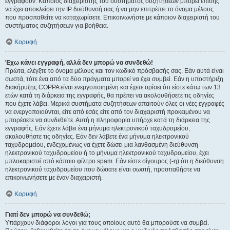
εγγραφούν. Κάποιος διαχειριστής του συστήματος συζητήσεων μπορεί επίσης
να έχει αποκλείσει την IP διεύθυνσή σας ή να μην επιτρέπει το όνομα μέλους
που προσπαθείτε να καταχωρίσετε. Επικοινωνήστε με κάποιον διαχειριστή του
συστήματος συζητήσεων για βοήθεια.
Κορυφή
Έχω κάνει εγγραφή, αλλά δεν μπορώ να συνδεθώ!
Πρώτα, ελέγξτε το όνομα μέλους και τον κωδικό πρόσβασής σας. Εάν αυτά είναι
σωστά, τότε ένα από τα δύο πράγματα μπορεί να έχει συμβεί. Εάν η υποστήριξη
διακήρυξης COPPA είναι ενεργοποιημένη και έχετε ορίσει ότι είστε κάτω των 13
ετών κατά τη διάρκεια της εγγραφής, θα πρέπει να ακολουθήσετε τις οδηγίες
που έχετε λάβει. Μερικά συστήματα συζητήσεων απαιτούν όλες οι νέες εγγραφές
να ενεργοποιούνται, είτε από εσάς είτε από τον διαχειριστή προκειμένου να
μπορέσετε να συνδεθείτε. Αυτή η πληροφορία υπήρχε κατά τη διάρκεια της
εγγραφής. Εάν έχετε λάβει ένα μήνυμα ηλεκτρονικού ταχυδρομείου,
ακολουθήστε τις οδηγίες. Εάν δεν λάβετε ένα μήνυμα ηλεκτρονικού
ταχυδρομείου, ενδεχομένως να έχετε δώσει μια λανθασμένη διεύθυνση
ηλεκτρονικού ταχυδρομείου ή το μήνυμα ηλεκτρονικού ταχυδρομείου, έχει
μπλοκαριστεί από κάποιο φίλτρο spam. Εάν είστε σίγουρος (-η) ότι η διεύθυνση
ηλεκτρονικού ταχυδρομείου που δώσατε είναι σωστή, προσπαθήστε να
επικοινωνήσετε με έναν διαχειριστή.
Κορυφή
Γιατί δεν μπορώ να συνδεθώ;
Υπάρχουν διάφοροι λόγοι για τους οποίους αυτό θα μπορούσε να συμβεί.