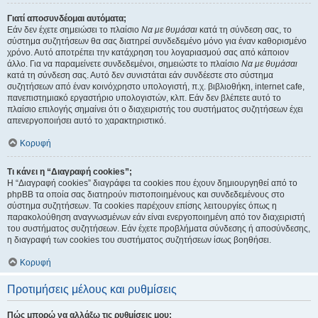
Γιατί αποσυνδέομαι αυτόματα;
Εάν δεν έχετε σημειώσει το πλαίσιο
Να με θυμάσαι
κατά τη σύνδεση σας, το
σύστημα συζητήσεων θα σας διατηρεί συνδεδεμένο μόνο για έναν καθορισμένο
χρόνο. Αυτό αποτρέπει την κατάχρηση του λογαριασμού σας από κάποιον
άλλο. Για να παραμείνετε συνδεδεμένοι, σημειώστε το πλαίσιο
Να με θυμάσαι
κατά τη σύνδεση σας. Αυτό δεν συνιστάται εάν συνδέεστε στο σύστημα
συζητήσεων από έναν κοινόχρηστο υπολογιστή, π.χ. βιβλιοθήκη, internet cafe,
πανεπιστημιακό εργαστήριο υπολογιστών, κλπ. Εάν δεν βλέπετε αυτό το
πλαίσιο επιλογής σημαίνει ότι ο διαχειριστής του συστήματος συζητήσεων έχει
απενεργοποιήσει αυτό το χαρακτηριστικό.
Κορυφή
Τι κάνει η “Διαγραφή cookies”;
Η “Διαγραφή cookies” διαγράφει τα cookies που έχουν δημιουργηθεί από το
phpBB τα οποία σας διατηρούν πιστοποιημένους και συνδεδεμένους στο
σύστημα συζητήσεων. Τα cookies παρέχουν επίσης λειτουργίες όπως η
παρακολούθηση αναγνωσμένων εάν είναι ενεργοποιημένη από τον διαχειριστή
του συστήματος συζητήσεων. Εάν έχετε προβλήματα σύνδεσης ή αποσύνδεσης,
η διαγραφή των cookies του συστήματος συζητήσεων ίσως βοηθήσει.
Κορυφή
Προτιμήσεις μέλους και ρυθμίσεις
Πώς μπορώ να αλλάξω τις ρυθμίσεις μου;