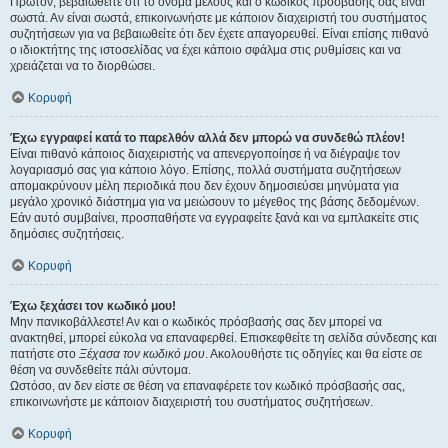
Πρώτον, βεβαιωθείτε ότι το όνομα μέλους και ο κωδικός πρόσβασής σας είναι
σωστά. Αν είναι σωστά, επικοινωνήστε με κάποιον διαχειριστή του συστήματος
συζητήσεων για να βεβαιωθείτε ότι δεν έχετε απαγορευθεί. Είναι επίσης πιθανό
ο ιδιοκτήτης της ιστοσελίδας να έχει κάποιο σφάλμα στις ρυθμίσεις και να
χρειάζεται να το διορθώσει.
Κορυφή
Έχω εγγραφεί κατά το παρελθόν αλλά δεν μπορώ να συνδεθώ πλέον!
Είναι πιθανό κάποιος διαχειριστής να απενεργοποίησε ή να διέγραψε τον
λογαριασμό σας για κάποιο λόγο. Επίσης, πολλά συστήματα συζητήσεων
απομακρύνουν μέλη περιοδικά που δεν έχουν δημοσιεύσει μηνύματα για
μεγάλο χρονικό διάστημα για να μειώσουν το μέγεθος της βάσης δεδομένων.
Εάν αυτό συμβαίνει, προσπαθήστε να εγγραφείτε ξανά και να εμπλακείτε στις
δημόσιες συζητήσεις.
Κορυφή
Έχω ξεχάσει τον κωδικό μου!
Μην πανικοβάλλεστε! Αν και ο κωδικός πρόσβασής σας δεν μπορεί να
ανακτηθεί, μπορεί εύκολα να επαναφερθεί. Επισκεφθείτε τη σελίδα σύνδεσης και
πατήστε στο
Ξέχασα τον κωδικό μου
. Ακολουθήστε τις οδηγίες και θα είστε σε
θέση να συνδεθείτε πάλι σύντομα.
Ωστόσο, αν δεν είστε σε θέση να επαναφέρετε τον κωδικό πρόσβασής σας,
επικοινωνήστε με κάποιον διαχειριστή του συστήματος συζητήσεων.
Κορυφή