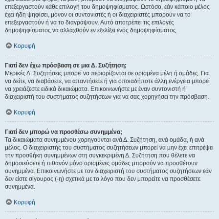
επεξεργαστούν κάθε επιλογή του δημοψηφίσματος. Ωστόσο, εάν κάποιο μέλος
έχει ήδη ψηφίσει, μόνον οι συντονιστές ή οι διαχειριστές μπορούν να το
επεξεργαστούν ή να το διαγράψουν. Αυτό αποτρέπει τις επιλογές
δημοψηφίσματος να αλλαχθούν εν εξελίξει ενός δημοψηφίσματος.
Κορυφή
Γιατί δεν έχω πρόσβαση σε μια Δ. Συζήτηση;
Μερικές Δ. Συζητήσεις μπορεί να περιορίζονται σε ορισμένα μέλη ή ομάδες. Για
να δείτε, να διαβάσετε, να απαντήσετε ή για οποιαδήποτε άλλη ενέργεια μπορεί
να χρειάζεστε ειδικά δικαιώματα. Επικοινωνήστε με έναν συντονιστή ή
διαχειριστή του συστήματος συζητήσεων για να σας χορηγήσει την πρόσβαση.
Κορυφή
Γιατί δεν μπορώ να προσθέσω συνημμένα;
Τα δικαιώματα συνημμένου χορηγούνται ανά Δ. Συζήτηση, ανά ομάδα, ή ανά
μέλος. Ο διαχειριστής του συστήματος συζητήσεων μπορεί να μην έχει επιτρέψει
την προσθήκη συνημμένων στη συγκεκριμένη Δ. Συζήτηση που θέλετε να
δημοσιεύσετε ή πιθανόν μόνο ορισμένες ομάδες μπορούν να προσθέτουν
συνημμένα. Επικοινωνήστε με τον διαχειριστή του συστήματος συζητήσεων εάν
δεν είστε σίγουρος (-η) σχετικά με το λόγο που δεν μπορείτε να προσθέσετε
συνημμένα.
Κορυφή