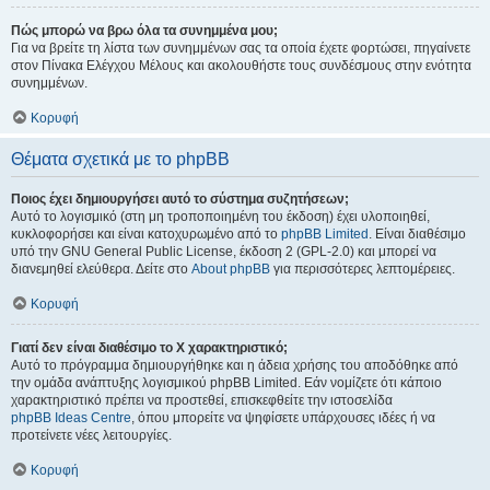
Πώς μπορώ να βρω όλα τα συνημμένα μου;
Για να βρείτε τη λίστα των συνημμένων σας τα οποία έχετε φορτώσει, πηγαίνετε
στον Πίνακα Ελέγχου Μέλους και ακολουθήστε τους συνδέσμους στην ενότητα
συνημμένων.
Κορυφή
Θέματα σχετικά με το phpBB
Ποιος έχει δημιουργήσει αυτό το σύστημα συζητήσεων;
Αυτό το λογισμικό (στη μη τροποποιημένη του έκδοση) έχει υλοποιηθεί,
κυκλοφορήσει και είναι κατοχυρωμένο από το
phpBB Limited
. Είναι διαθέσιμο
υπό την GNU General Public License, έκδοση 2 (GPL-2.0) και μπορεί να
διανεμηθεί ελεύθερα. Δείτε στο
About phpBB
για περισσότερες λεπτομέρειες.
Κορυφή
Γιατί δεν είναι διαθέσιμο το Χ χαρακτηριστικό;
Αυτό το πρόγραμμα δημιουργήθηκε και η άδεια χρήσης του αποδόθηκε από
την ομάδα ανάπτυξης λογισμικού phpBB Limited. Εάν νομίζετε ότι κάποιο
χαρακτηριστικό πρέπει να προστεθεί, επισκεφθείτε την ιστοσελίδα
phpBB Ideas Centre
, όπου μπορείτε να ψηφίσετε υπάρχουσες ιδέες ή να
προτείνετε νέες λειτουργίες.
Κορυφή