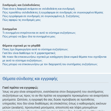
Συνδρομές και Σελιδοδείκτες
Ποια είναι η διαφορά ανάμεσα σε σελιδοδείκτη και συνδρομή;
Πώς προσθέτω σελιδοδείκτες ή εγγράφομαι σε συνδρομές σε συγκεκριμένα θέματα;
Πώς εγγράφομαι σε συνδρομές σε συγκεκριμένες Δ. Συζητήσεις;
Πώς αφαιρώ τις συνδρομές μου;
Συνημμένα
Τι συνημμένα επιτρέπονται σε αυτό το σύστημα συζητήσεων;
Πώς μπορώ να βρω όλα τα συνημμένα μου;
Θέματα σχετικά με το phpBB
Ποιος έχει δημιουργήσει αυτό το σύστημα συζητήσεων;
Γιατί δεν είναι διαθέσιμο το Χ χαρακτηριστικό;
Με ποιον θα επικοινωνήσω σχετικά με κατάχρηση ή/και νομικά θέματα που σχετίζονται
με αυτό το σύστημα συζητήσεων;
Πώς μπορώ να επικοινωνήσω με τον διαχειριστή του συστήματος συζητήσεων;
Θέματα σύνδεσης και εγγραφής
Γιατί πρέπει να εγγραφώ;
Ίσως να μην είναι απαραίτητο, εναπόκειται στον διαχειριστή του συστήματος
συζητήσεων ως προς το αν θα πρέπει να εγγραφείτε προκειμένου να αναρτήσετε
μηνύματα. Ωστόσο, η εγγραφή θα σας δώσει πρόσβαση σε πρόσθετες
υπηρεσίες που δεν είναι διαθέσιμες σε επισκέπτες όπως ο καθορισμός εικόνων
μελών (avatars), προσωπικά μηνύματα, αποστολή και λήψη μηνυμάτων