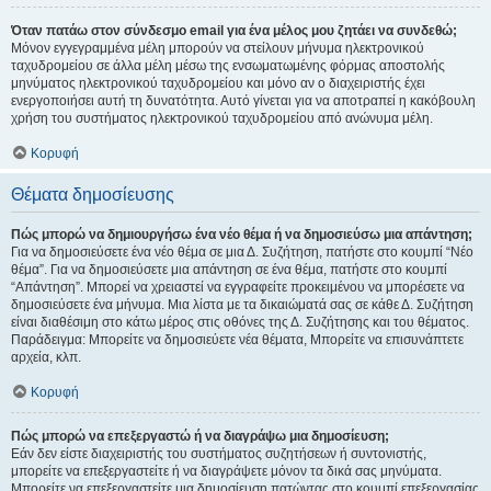
Όταν πατάω στον σύνδεσμο email για ένα μέλος μου ζητάει να συνδεθώ;
Μόνον εγγεγραμμένα μέλη μπορούν να στείλουν μήνυμα ηλεκτρονικού
ταχυδρομείου σε άλλα μέλη μέσω της ενσωματωμένης φόρμας αποστολής
μηνύματος ηλεκτρονικού ταχυδρομείου και μόνο αν ο διαχειριστής έχει
ενεργοποιήσει αυτή τη δυνατότητα. Αυτό γίνεται για να αποτραπεί η κακόβουλη
χρήση του συστήματος ηλεκτρονικού ταχυδρομείου από ανώνυμα μέλη.
Κορυφή
Θέματα δημοσίευσης
Πώς μπορώ να δημιουργήσω ένα νέο θέμα ή να δημοσιεύσω μια απάντηση;
Για να δημοσιεύσετε ένα νέο θέμα σε μια Δ. Συζήτηση, πατήστε στο κουμπί “Νέο
θέμα”. Για να δημοσιεύσετε μια απάντηση σε ένα θέμα, πατήστε στο κουμπί
“Απάντηση”. Μπορεί να χρειαστεί να εγγραφείτε προκειμένου να μπορέσετε να
δημοσιεύσετε ένα μήνυμα. Μια λίστα με τα δικαιώματά σας σε κάθε Δ. Συζήτηση
είναι διαθέσιμη στο κάτω μέρος στις οθόνες της Δ. Συζήτησης και του θέματος.
Παράδειγμα: Μπορείτε να δημοσιεύετε νέα θέματα, Μπορείτε να επισυνάπτετε
αρχεία, κλπ.
Κορυφή
Πώς μπορώ να επεξεργαστώ ή να διαγράψω μια δημοσίευση;
Εάν δεν είστε διαχειριστής του συστήματος συζητήσεων ή συντονιστής,
μπορείτε να επεξεργαστείτε ή να διαγράψετε μόνον τα δικά σας μηνύματα.
Μπορείτε να επεξεργαστείτε μια δημοσίευση πατώντας στο κουμπί επεξεργασίας