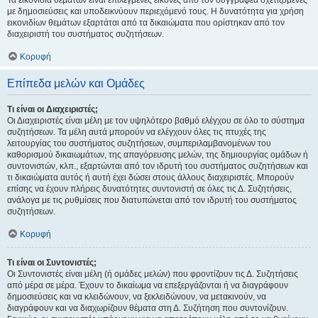
Τα εικονίδια θεμάτων είναι επιλεγμένες εικόνες από τον συγγραφέα σχετιζόμενες
με δημοσιεύσεις και υποδεικνύουν περιεχόμενό τους. Η δυνατότητα για χρήση
εικονιδίων θεμάτων εξαρτάται από τα δικαιώματα που ορίστηκαν από τον
διαχειριστή του συστήματος συζητήσεων.
Κορυφή
Επίπεδα μελών και Ομάδες
Τι είναι οι Διαχειριστές;
Οι Διαχειριστές είναι μέλη με τον υψηλότερο βαθμό ελέγχου σε όλο το σύστημα
συζητήσεων. Τα μέλη αυτά μπορούν να ελέγχουν όλες τις πτυχές της
λειτουργίας του συστήματος συζητήσεων, συμπεριλαμβανομένων του
καθορισμού δικαιωμάτων, της απαγόρευσης μελών, της δημιουργίας ομάδων ή
συντονιστών, κλπ., εξαρτώνται από τον ιδρυτή του συστήματος συζητήσεων και
τι δικαιώματα αυτός ή αυτή έχει δώσει στους άλλους διαχειριστές. Μπορούν
επίσης να έχουν πλήρεις δυνατότητες συντονιστή σε όλες τις Δ. Συζητήσεις,
ανάλογα με τις ρυθμίσεις που διατυπώνεται από τον ιδρυτή του συστήματος
συζητήσεων.
Κορυφή
Τι είναι οι Συντονιστές;
Οι Συντονιστές είναι μέλη (ή ομάδες μελών) που φροντίζουν τις Δ. Συζητήσεις
από μέρα σε μέρα. Έχουν το δικαίωμα να επεξεργάζονται ή να διαγράφουν
δημοσιεύσεις και να κλειδώνουν, να ξεκλειδώνουν, να μετακινούν, να
διαγράφουν και να διαχωρίζουν θέματα στη Δ. Συζήτηση που συντονίζουν.