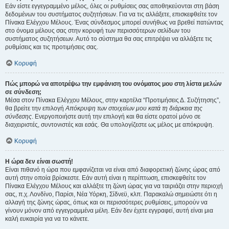
Εάν είστε εγγεγραμμένο μέλος, όλες οι ρυθμίσεις σας αποθηκεύονται στη βάση
δεδομένων του συστήματος συζητήσεων. Για να τις αλλάξετε, επισκεφθείτε τον
Πίνακα Ελέγχου Μέλους. Ένας σύνδεσμος μπορεί συνήθως να βρεθεί πατώντας
στο όνομα μέλους σας στην κορυφή των περισσότερων σελίδων του
συστήματος συζητήσεων. Αυτό το σύστημα θα σας επιτρέψει να αλλάξετε τις
ρυθμίσεις και τις προτιμήσεις σας.
Κορυφή
Πώς μπορώ να αποτρέψω την εμφάνιση του ονόματος μου στη λίστα μελών
σε σύνδεση;
Μέσα στον Πίνακα Ελέγχου Μέλους, στην καρτέλα “Προτιμήσεις Δ. Συζήτησης”,
θα βρείτε την επιλογή
Απόκρυψη των στοιχείων μου κατά τη διάρκεια της
σύνδεσης
. Ενεργοποιήστε αυτή την επιλογή και θα είστε ορατοί μόνο σε
διαχειριστές, συντονιστές και εσάς. Θα υπολογίζεστε ως μέλος με απόκρυψη.
Κορυφή
Η ώρα δεν είναι σωστή!
Είναι πιθανό η ώρα που εμφανίζεται να είναι από διαφορετική ζώνης ώρας από
αυτή στην οποία βρίσκεστε. Εάν αυτή είναι η περίπτωση, επισκεφθείτε τον
Πίνακα Ελέγχου Μέλους και αλλάξτε τη ζώνη ώρας για να ταιριάζει στην περιοχή
σας, π.χ. Λονδίνο, Παρίσι, Νέα Υόρκη, Σίδνεϋ, κλπ. Παρακαλώ σημειώστε ότι η
αλλαγή της ζώνης ώρας, όπως και οι περισσότερες ρυθμίσεις, μπορούν να
γίνουν μόνον από εγγεγραμμένα μέλη. Εάν δεν έχετε εγγραφεί, αυτή είναι μια
καλή ευκαιρία για να το κάνετε.