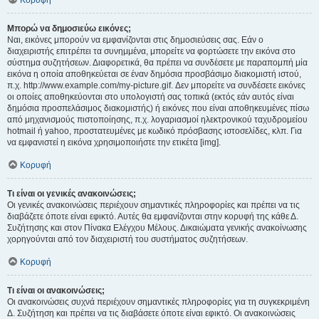
Κορυφή
Μπορώ να δημοσιεύω εικόνες;
Ναι, εικόνες μπορούν να εμφανίζονται στις δημοσιεύσεις σας. Εάν ο
διαχειριστής επιτρέπει τα συνημμένα, μπορείτε να φορτώσετε την εικόνα στο
σύστημα συζητήσεων. Διαφορετικά, θα πρέπει να συνδέσετε με παραπομπή μία
εικόνα η οποία αποθηκεύεται σε έναν δημόσια προσβάσιμο διακομιστή ιστού,
π.χ. http://www.example.com/my-picture.gif. Δεν μπορείτε να συνδέσετε εικόνες
οι οποίες αποθηκεύονται στο υπολογιστή σας τοπικά (εκτός εάν αυτός είναι
δημόσια προσπελάσιμος διακομιστής) ή εικόνες που είναι αποθηκευμένες πίσω
από μηχανισμούς πιστοποίησης, π.χ. λογαριασμοί ηλεκτρονικού ταχυδρομείου
hotmail ή yahoo, προστατευμένες με κωδικό πρόσβασης ιστοσελίδες, κλπ. Για
να εμφανιστεί η εικόνα χρησιμοποιήστε την ετικέτα [img].
Κορυφή
Τι είναι οι γενικές ανακοινώσεις;
Οι γενικές ανακοινώσεις περιέχουν σημαντικές πληροφορίες και πρέπει να τις
διαβάζετε όποτε είναι εφικτό. Αυτές θα εμφανίζονται στην κορυφή της κάθε Δ.
Συζήτησης και στον Πίνακα Ελέγχου Μέλους. Δικαιώματα γενικής ανακοίνωσης
χορηγούνται από τον διαχειριστή του συστήματος συζητήσεων.
Κορυφή
Τι είναι οι ανακοινώσεις;
Οι ανακοινώσεις συχνά περιέχουν σημαντικές πληροφορίες για τη συγκεκριμένη
Δ. Συζήτηση και πρέπει να τις διαβάσετε όποτε είναι εφικτό. Οι ανακοινώσεις