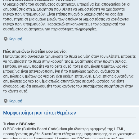
Ο διαχειριστής του συστήματος συζητήσεων μπορεί να έχει αποφασίσει ότι οι
δημοσιεύσεις στη Δ. Συζήτηση που θέλετε να δημοσιεύσετε να χρειάζονται
έλεγχο πριν υποβληθούν. Είναι επίσης πιθανό ο διαχειριστής να σας έχει
τοποθετήσει σε μια ομάδα μελών των οποίων οι δημοσιεύσεις να χρειάζονται
έλεγχο πριν υποβληθούν. Παρακαλώ επικοινωνείτε με τον διαχειριστή του
συστήματος συζητήσεων για περισσότερες πληροφορίες.
Κορυφή
Πώς σημειώνω ένα θέμα μου ως νέο;
Πατώντας στο σύνδεσμο “Σημειώστε το θέμα ως νέο” όταν τον βλέπετε, μπορείτε
να “ανεβάσετε” το θέμα στην κορυφή της Δ. Συζήτησης στην πρώτη σελίδα.
Ωστόσο, αν δεν μπορείτε να το δείτε αυτό, τότε η σημείωση θεμάτων ως νέα
μπορεί να είναι απενεργοποιημένη ή το περιθώριο χρόνου ανάμεσα σε
σημειώσεις θεμάτων ως νέα δεν έχει ακόμη επιτευχθεί. Είναι επίσης δυνατόν να
σημειώσετε ως νέο το θέμα απλώς απαντώντας σε αυτό, ωστόσο, να είστε
σίγουρος (-η) ότι ακολουθείτε τους κανόνες του συστήματος συζητήσεων όταν
το κάνετε αυτό.
Κορυφή
Μορφοποίηση και τύποι θεμάτων
Τι είναι ο BBCode;
Ο BBCode (Bulletin Board Code) είναι μία ιδιαίτερη εφαρμογή της HTML,
προσφέροντας μεγάλη δυνατότητα ελέγχου της μορφοποίησης σε συγκεκριμένα