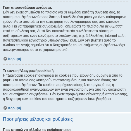
Γιατί αποσυνδέομαι αυτόματα;
Εάν δεν έχετε σημειώσει το πλαίσιο
Να με θυμάσαι
κατά τη σύνδεση σας, το
σύστημα συζητήσεων θα σας διατηρεί συνδεδεμένο μόνο για έναν καθορισμένο
χρόνο. Αυτό αποτρέπει την κατάχρηση του λογαριασμού σας από κάποιον
άλλο. Για να παραμείνετε συνδεδεμένοι, σημειώστε το πλαίσιο
Να με θυμάσαι
κατά τη σύνδεση σας. Αυτό δεν συνιστάται εάν συνδέεστε στο σύστημα
συζητήσεων από έναν κοινόχρηστο υπολογιστή, π.χ. βιβλιοθήκη, internet cafe,
πανεπιστημιακό εργαστήριο υπολογιστών, κλπ. Εάν δεν βλέπετε αυτό το
πλαίσιο επιλογής σημαίνει ότι ο διαχειριστής του συστήματος συζητήσεων έχει
απενεργοποιήσει αυτό το χαρακτηριστικό.
Κορυφή
Τι κάνει η “Διαγραφή cookies”;
Η “Διαγραφή cookies” διαγράφει τα cookies που έχουν δημιουργηθεί από το
phpBB τα οποία σας διατηρούν πιστοποιημένους και συνδεδεμένους στο
σύστημα συζητήσεων. Τα cookies παρέχουν επίσης λειτουργίες όπως η
παρακολούθηση αναγνωσμένων εάν είναι ενεργοποιημένη από τον διαχειριστή
του συστήματος συζητήσεων. Εάν έχετε προβλήματα σύνδεσης ή αποσύνδεσης,
η διαγραφή των cookies του συστήματος συζητήσεων ίσως βοηθήσει.
Κορυφή
Προτιμήσεις μέλους και ρυθμίσεις
Πώς μπορώ να αλλάξω τις ρυθμίσεις μου;