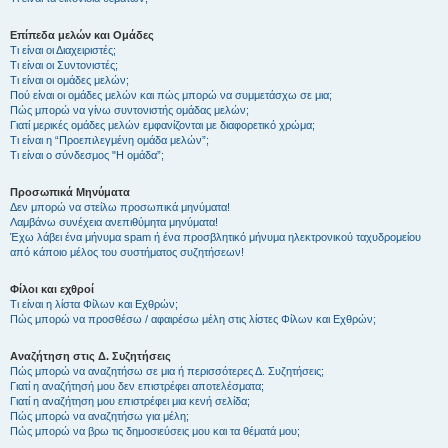
Επίπεδα μελών και Ομάδες
Τι είναι οι Διαχειριστές;
Τι είναι οι Συντονιστές;
Τι είναι οι ομάδες μελών;
Πού είναι οι ομάδες μελών και πώς μπορώ να συμμετάσχω σε μια;
Πώς μπορώ να γίνω συντονιστής ομάδας μελών;
Γιατί μερικές ομάδες μελών εμφανίζονται με διαφορετικό χρώμα;
Τι είναι η “Προεπιλεγμένη ομάδα μελών”;
Τι είναι ο σύνδεσμος "Η ομάδα”;
Προσωπικά Μηνύματα
Δεν μπορώ να στείλω προσωπικά μηνύματα!
Λαμβάνω συνέχεια ανεπιθύμητα μηνύματα!
Έχω λάβει ένα μήνυμα spam ή ένα προσβλητικό μήνυμα ηλεκτρονικού ταχυδρομείου
από κάποιο μέλος του συστήματος συζητήσεων!
Φίλοι και εχθροί
Τι είναι η λίστα Φίλων και Εχθρών;
Πώς μπορώ να προσθέσω / αφαιρέσω μέλη στις λίστες Φίλων και Εχθρών;
Αναζήτηση στις Δ. Συζητήσεις
Πώς μπορώ να αναζητήσω σε μια ή περισσότερες Δ. Συζητήσεις;
Γιατί η αναζήτησή μου δεν επιστρέφει αποτελέσματα;
Γιατί η αναζήτηση μου επιστρέφει μια κενή σελίδα;
Πώς μπορώ να αναζητήσω για μέλη;
Πώς μπορώ να βρω τις δημοσιεύσεις μου και τα θέματά μου;