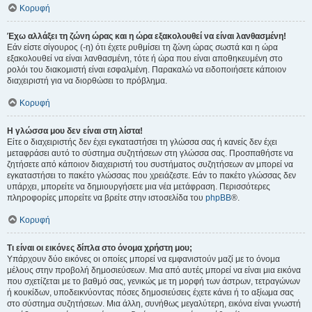
Κορυφή
Έχω αλλάξει τη ζώνη ώρας και η ώρα εξακολουθεί να είναι λανθασμένη!
Εάν είστε σίγουρος (-η) ότι έχετε ρυθμίσει τη ζώνη ώρας σωστά και η ώρα
εξακολουθεί να είναι λανθασμένη, τότε ή ώρα που είναι αποθηκευμένη στο
ρολόι του διακομιστή είναι εσφαλμένη. Παρακαλώ να ειδοποιήσετε κάποιον
διαχειριστή για να διορθώσει το πρόβλημα.
Κορυφή
Η γλώσσα μου δεν είναι στη λίστα!
Είτε ο διαχειριστής δεν έχει εγκαταστήσει τη γλώσσα σας ή κανείς δεν έχει
μεταφράσει αυτό το σύστημα συζητήσεων στη γλώσσα σας. Προσπαθήστε να
ζητήσετε από κάποιον διαχειριστή του συστήματος συζητήσεων αν μπορεί να
εγκαταστήσει το πακέτο γλώσσας που χρειάζεστε. Εάν το πακέτο γλώσσας δεν
υπάρχει, μπορείτε να δημιουργήσετε μια νέα μετάφραση. Περισσότερες
πληροφορίες μπορείτε να βρείτε στην ιστοσελίδα του
phpBB
®.
Κορυφή
Τι είναι οι εικόνες δίπλα στο όνομα χρήστη μου;
Υπάρχουν δύο εικόνες οι οποίες μπορεί να εμφανιστούν μαζί με το όνομα
μέλους στην προβολή δημοσιεύσεων. Μια από αυτές μπορεί να είναι μια εικόνα
που σχετίζεται με το βαθμό σας, γενικώς με τη μορφή των άστρων, τετραγώνων
ή κουκίδων, υποδεικνύοντας πόσες δημοσιεύσεις έχετε κάνει ή το αξίωμα σας
στο σύστημα συζητήσεων. Μια άλλη, συνήθως μεγαλύτερη, εικόνα είναι γνωστή