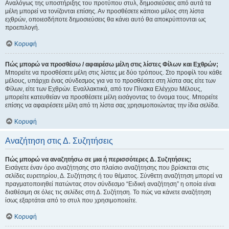
Αναλόγως της υποστήριξης του προτύπου στυλ, δημοσιεύσεις από αυτά τα
μέλη μπορεί να τονίζονται επίσης. Αν προσθέσετε κάποιο μέλος στη λίστα
εχθρών, οποιεσδήποτε δημοσιεύσεις θα κάνει αυτό θα αποκρύπτονται ως
προεπιλογή.
Κορυφή
Πώς μπορώ να προσθέσω / αφαιρέσω μέλη στις λίστες Φίλων και Εχθρών;
Μπορείτε να προσθέσετε μέλη στις λίστες με δύο τρόπους. Στο προφίλ του κάθε
μέλους, υπάρχει ένας σύνδεσμος για να το προσθέσετε στη λίστα σας είτε των
Φίλων, είτε των Εχθρών. Εναλλακτικά, από τον Πίνακα Ελέγχου Μέλους,
μπορείτε κατευθείαν να προσθέσετε μέλη εισάγοντας το όνομα τους. Μπορείτε
επίσης να αφαιρέσετε μέλη από τη λίστα σας χρησιμοποιώντας την ίδια σελίδα.
Κορυφή
Αναζήτηση στις Δ. Συζητήσεις
Πώς μπορώ να αναζητήσω σε μια ή περισσότερες Δ. Συζητήσεις;
Εισάγετε έναν όρο αναζήτησης στο πλαίσιο αναζήτησης που βρίσκεται στις
σελίδες ευρετηρίου, Δ. Συζήτησης ή του θέματος. Σύνθετη αναζήτηση μπορεί να
πραγματοποιηθεί πατώντας στον σύνδεσμο “Ειδική αναζήτηση” η οποία είναι
διαθέσιμη σε όλες τις σελίδες στη Δ. Συζήτηση. Το πώς να κάνετε αναζήτηση
ίσως εξαρτάται από το στυλ που χρησιμοποιείτε.
Κορυφή