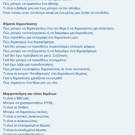
Πώς μπορώ να εμφανίσω ένα άβαταρ;
Τι είναι ο βαθμός μου και πώς μπορώ να τον αλλάξω;
Όταν πατάω στον σύνδεσμο email για ένα μέλος μου ζητάει να συνδεθώ;
Θέματα δημοσίευσης
Πώς μπορώ να δημιουργήσω ένα νέο θέμα ή να δημοσιεύσω μια απάντηση;
Πώς μπορώ να επεξεργαστώ ή να διαγράψω μια δημοσίευση;
Πώς προσθέτω μια υπογραφή στη δημοσίευση μου;
Πώς δημιουργώ ένα δημοψήφισμα;
Γιατί δεν μπορώ να προσθέσω περισσότερες επιλογές ψήφων;
Πώς μπορώ να επεξεργαστώ ή να διαγράψω ένα δημοψήφισμα;
Γιατί δεν έχω πρόσβαση σε μια Δ. Συζήτηση;
Γιατί δεν μπορώ να προσθέσω συνημμένα;
Γιατί έχω λάβει μια προειδοποίηση;
Πώς μπορώ να αναφέρω δημοσιεύσεις σε έναν συντονιστή;
Τι είναι το κουμπί “Αποθήκευση” στη δημοσίευση θέματος;
Γιατί η δημοσίευση χρειάζεται να εγκριθεί;
Πώς σημειώνω ένα θέμα μου ως νέο;
Μορφοποίηση και τύποι θεμάτων
Τι είναι ο BBCode;
Μπορώ να χρησιμοποιήσω HTML;
Τι είναι τα Smilies;
Μπορώ να δημοσιεύω εικόνες;
Τι είναι οι γενικές ανακοινώσεις;
Τι είναι οι ανακοινώσεις;
Τι είναι τα επισημασμένα θέματα;
Τι είναι τα κλειδωμένα θέματα;
Τι είναι τα εικονίδια θεμάτων;