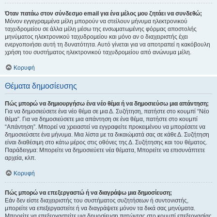
Όταν πατάω στον σύνδεσμο email για ένα μέλος μου ζητάει να συνδεθώ;
Μόνον εγγεγραμμένα μέλη μπορούν να στείλουν μήνυμα ηλεκτρονικού
ταχυδρομείου σε άλλα μέλη μέσω της ενσωματωμένης φόρμας αποστολής
μηνύματος ηλεκτρονικού ταχυδρομείου και μόνο αν ο διαχειριστής έχει
ενεργοποιήσει αυτή τη δυνατότητα. Αυτό γίνεται για να αποτραπεί η κακόβουλη
χρήση του συστήματος ηλεκτρονικού ταχυδρομείου από ανώνυμα μέλη.
Κορυφή
Θέματα δημοσίευσης
Πώς μπορώ να δημιουργήσω ένα νέο θέμα ή να δημοσιεύσω μια απάντηση;
Για να δημοσιεύσετε ένα νέο θέμα σε μια Δ. Συζήτηση, πατήστε στο κουμπί “Νέο
θέμα”. Για να δημοσιεύσετε μια απάντηση σε ένα θέμα, πατήστε στο κουμπί
“Απάντηση”. Μπορεί να χρειαστεί να εγγραφείτε προκειμένου να μπορέσετε να
δημοσιεύσετε ένα μήνυμα. Μια λίστα με τα δικαιώματά σας σε κάθε Δ. Συζήτηση
είναι διαθέσιμη στο κάτω μέρος στις οθόνες της Δ. Συζήτησης και του θέματος.
Παράδειγμα: Μπορείτε να δημοσιεύετε νέα θέματα, Μπορείτε να επισυνάπτετε
αρχεία, κλπ.
Κορυφή
Πώς μπορώ να επεξεργαστώ ή να διαγράψω μια δημοσίευση;
Εάν δεν είστε διαχειριστής του συστήματος συζητήσεων ή συντονιστής,
μπορείτε να επεξεργαστείτε ή να διαγράψετε μόνον τα δικά σας μηνύματα.
Μπορείτε να επεξεργαστείτε μια δημοσίευση πατώντας στο κουμπί επεξεργασίας