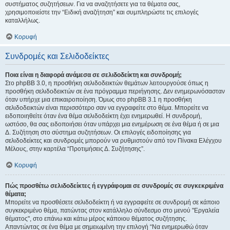
συστήματος συζητήσεων. Για να αναζητήσετε για τα θέματα σας,
χρησιμοποιείστε την “Ειδική αναζήτηση” και συμπληρώστε τις επιλογές
καταλλήλως.
Κορυφή
Συνδρομές και Σελιδοδείκτες
Ποια είναι η διαφορά ανάμεσα σε σελιδοδείκτη και συνδρομή;
Στο phpBB 3.0, η προσθήκη σελιδοδεικτών θεμάτων λειτουργούσε όπως η
προσθήκη σελιδοδεικτών σε ένα πρόγραμμα περιήγησης. Δεν ενημερωνόσασταν
όταν υπήρχε μια επικαιροποίηση. Όμως στο phpBB 3.1 η προσθήκη
σελιδοδεικτών είναι περισσότερο σαν να εγγραφείτε στο θέμα. Μπορείτε να
ειδοποιηθείτε όταν ένα θέμα σελιδοδείκτη έχει ενημερωθεί. Η συνδρομή,
ωστόσο, θα σας ειδοποιήσει όταν υπάρχει μια ενημέρωση σε ένα θέμα ή σε μια
Δ. Συζήτηση στο σύστημα συζητήσεων. Οι επιλογές ειδοποίησης για
σελιδοδείκτες και συνδρομές μπορούν να ρυθμιστούν από τον Πίνακα Ελέγχου
Μέλους, στην καρτέλα “Προτιμήσεις Δ. Συζήτησης”.
Κορυφή
Πώς προσθέτω σελιδοδείκτες ή εγγράφομαι σε συνδρομές σε συγκεκριμένα
θέματα;
Μπορείτε να προσθέσετε σελιδοδείκτη ή να εγγραφείτε σε συνδρομή σε κάποιο
συγκεκριμένο θέμα, πατώντας στον κατάλληλο σύνδεσμο στο μενού "Εργαλεία
θέματος", στο επάνω και κάτω μέρος κάποιου θέματος συζήτησης.
Απαντώντας σε ένα θέμα με σημειωμένη την επιλογή “Να ενημερωθώ όταν