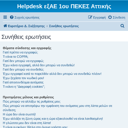
Helpdesk εξΑΕ 1ου ΠΕΚΕΣ Αττικής
Συχνές ερωτήσεις
Εγγραφή
Σύνδεση
Α
Ευρετήριο Δ. Συζήτησης
Συνήθεις ερωτήσεις
ν
Συνήθεις ερωτήσεις
α
ζ
Θέματα σύνδεσης και εγγραφής
Γιατί πρέπει να εγγραφώ;
ή
Τι είναι το COPPA;
τ
Γιατί δεν μπορώ να εγγραφώ;
Έχω κάνει εγγραφή, αλλά δεν μπορώ να συνδεθώ!
η
Γιατί δεν μπορώ να συνδεθώ;
Έχω εγγραφεί κατά το παρελθόν αλλά δεν μπορώ να συνδεθώ πλέον!
σ
Έχω ξεχάσει τον κωδικό μου!
η
Γιατί αποσυνδέομαι αυτόματα;
Τι κάνει η “Διαγραφή cookies”;
Προτιμήσεις μέλους και ρυθμίσεις
Πώς μπορώ να αλλάξω τις ρυθμίσεις μου;
Πώς μπορώ να αποτρέψω την εμφάνιση του ονόματος μου στη λίστα μελών σε
σύνδεση;
Η ώρα δεν είναι σωστή!
Έχω αλλάξει τη ζώνη ώρας και η ώρα εξακολουθεί να είναι λανθασμένη!
Η γλώσσα μου δεν είναι στη λίστα!
Τι είναι οι εικόνες δίπλα στο όνομα χρήστη μου;