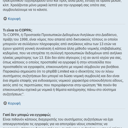
ηλεκτρονικού ταχυδρομείου από και προς άλλα μέλη, ένταξη σε ομάδα μελών,
κλπ. Χρειάζονται μόνο μερικά λεπτά για την εγγραφή σας οπότε σας
συμβουλεύουμε να το κάνετε.
Κορυφή
Τι είναι το COPPA;
Το COPPA, ή Προστασία Προσωπικών Δεδομένων Ανηλίκων στο Διαδίκτυο,
πράξη του 1998, είναι νόμος που απαιτεί από δικτυακούς τόπους οι οποίοι
μπορούν να συλλέγουν πληροφορίες από ανηλίκους κάτω των 13 ετών να
έχουν γραπτή γονική συναίνεση ή κάποια άλλη μέθοδο νομικής επιβεβαίωσης
κηδεμόνα, που να επιτρέπει τη συλλογή προσωπικών δεδομένων από ανήλικο
ηλικίας μικρότερης των 13. Εάν δεν είστε σίγουρος (-η) αν αυτό ισχύει για σας,
όπως κάποιος ο οποίος προσπαθεί να εγγραφεί ή στην ιστοσελίδα που
προσπαθείτε να εγγραφείτε, επικοινωνήστε με νομικό σύμβουλο για βοήθεια.
Παρακαλώ σημειώστε ότι το phpBB Limited και ο ιδιοκτήτης του εν λόγω
συστήματος συζητήσεων δεν μπορεί να δώσει νομική συμβουλή και δεν είναι
ένα σημείο επαφής για ενδοιασμούς νομικού χαρακτήρα οποιουδήποτε είδους,
εκτός από τις περιπτώσεις που περιγράφονται στην ερώτηση “Με ποιόν θα
επικοινωνήσω σχετικά με νομικά ή θέματα κατάχρησης πάνω στο σύστημα
συζητήσεων;”.
Κορυφή
Γιατί δεν μπορώ να εγγραφώ;
Είναι πιθανόν κάποιος διαχειριστής του συστήματος συζητήσεων να έχει
απενεργοποιήσει τις εγγραφές για να αποτρέψει νέους επισκέπτες να