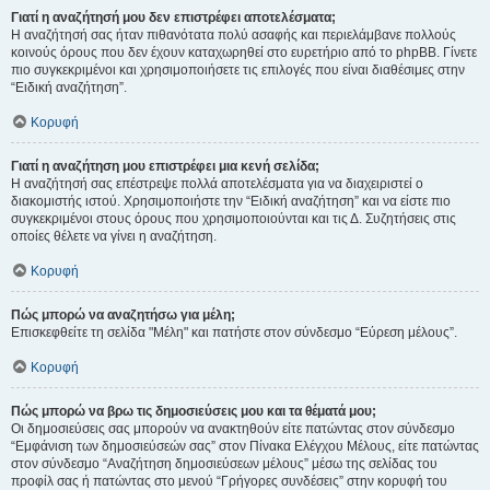
Γιατί η αναζήτησή μου δεν επιστρέφει αποτελέσματα;
Η αναζήτησή σας ήταν πιθανότατα πολύ ασαφής και περιελάμβανε πολλούς
κοινούς όρους που δεν έχουν καταχωρηθεί στο ευρετήριο από το phpBB. Γίνετε
πιο συγκεκριμένοι και χρησιμοποιήσετε τις επιλογές που είναι διαθέσιμες στην
“Ειδική αναζήτηση”.
Κορυφή
Γιατί η αναζήτηση μου επιστρέφει μια κενή σελίδα;
Η αναζήτησή σας επέστρεψε πολλά αποτελέσματα για να διαχειριστεί ο
διακομιστής ιστού. Χρησιμοποιήστε την “Ειδική αναζήτηση” και να είστε πιο
συγκεκριμένοι στους όρους που χρησιμοποιούνται και τις Δ. Συζητήσεις στις
οποίες θέλετε να γίνει η αναζήτηση.
Κορυφή
Πώς μπορώ να αναζητήσω για μέλη;
Επισκεφθείτε τη σελίδα "Μέλη" και πατήστε στον σύνδεσμο “Εύρεση μέλους”.
Κορυφή
Πώς μπορώ να βρω τις δημοσιεύσεις μου και τα θέματά μου;
Οι δημοσιεύσεις σας μπορούν να ανακτηθούν είτε πατώντας στον σύνδεσμο
“Εμφάνιση των δημοσιεύσεών σας” στον Πίνακα Ελέγχου Μέλους, είτε πατώντας
στον σύνδεσμο “Αναζήτηση δημοσιεύσεων μέλους” μέσω της σελίδας του
προφίλ σας ή πατώντας στο μενού “Γρήγορες συνδέσεις” στην κορυφή του