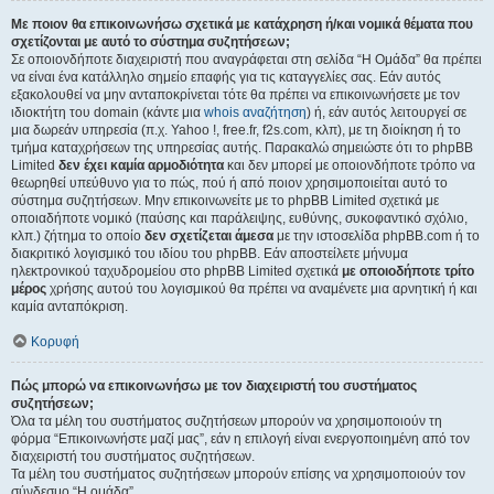
Με ποιον θα επικοινωνήσω σχετικά με κατάχρηση ή/και νομικά θέματα που
σχετίζονται με αυτό το σύστημα συζητήσεων;
Σε οποιονδήποτε διαχειριστή που αναγράφεται στη σελίδα “Η Ομάδα” θα πρέπει
να είναι ένα κατάλληλο σημείο επαφής για τις καταγγελίες σας. Εάν αυτός
εξακολουθεί να μην ανταποκρίνεται τότε θα πρέπει να επικοινωνήσετε με τον
ιδιοκτήτη του domain (κάντε μια
whois αναζήτηση
) ή, εάν αυτός λειτουργεί σε
μια δωρεάν υπηρεσία (π.χ. Yahoo !, free.fr, f2s.com, κλπ), με τη διοίκηση ή το
τμήμα καταχρήσεων της υπηρεσίας αυτής. Παρακαλώ σημειώστε ότι το phpBB
Limited
δεν έχει καμία αρμοδιότητα
και δεν μπορεί με οποιονδήποτε τρόπο να
θεωρηθεί υπεύθυνο για το πώς, πού ή από ποιον χρησιμοποιείται αυτό το
σύστημα συζητήσεων. Μην επικοινωνείτε με το phpBB Limited σχετικά με
οποιαδήποτε νομικό (παύσης και παράλειψης, ευθύνης, συκοφαντικό σχόλιο,
κλπ.) ζήτημα το οποίο
δεν σχετίζεται άμεσα
με την ιστοσελίδα phpBB.com ή το
διακριτικό λογισμικό του ιδίου του phpBB. Εάν αποστείλετε μήνυμα
ηλεκτρονικού ταχυδρομείου στο phpBB Limited σχετικά
με οποιοδήποτε τρίτο
μέρος
χρήσης αυτού του λογισμικού θα πρέπει να αναμένετε μια αρνητική ή και
καμία ανταπόκριση.
Κορυφή
Πώς μπορώ να επικοινωνήσω με τον διαχειριστή του συστήματος
συζητήσεων;
Όλα τα μέλη του συστήματος συζητήσεων μπορούν να χρησιμοποιούν τη
φόρμα “Επικοινωνήστε μαζί μας”, εάν η επιλογή είναι ενεργοποιημένη από τον
διαχειριστή του συστήματος συζητήσεων.
Τα μέλη του συστήματος συζητήσεων μπορούν επίσης να χρησιμοποιούν τον
σύνδεσμο “Η ομάδα”.