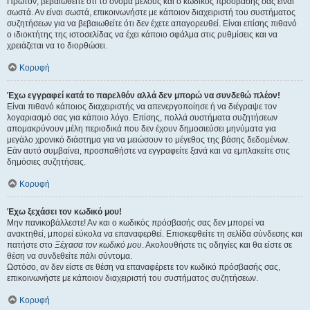
Πρώτον, βεβαιωθείτε ότι το όνομα μέλους και ο κωδικός πρόσβασής σας είναι
σωστά. Αν είναι σωστά, επικοινωνήστε με κάποιον διαχειριστή του συστήματος
συζητήσεων για να βεβαιωθείτε ότι δεν έχετε απαγορευθεί. Είναι επίσης πιθανό
ο ιδιοκτήτης της ιστοσελίδας να έχει κάποιο σφάλμα στις ρυθμίσεις και να
χρειάζεται να το διορθώσει.
Κορυφή
Έχω εγγραφεί κατά το παρελθόν αλλά δεν μπορώ να συνδεθώ πλέον!
Είναι πιθανό κάποιος διαχειριστής να απενεργοποίησε ή να διέγραψε τον
λογαριασμό σας για κάποιο λόγο. Επίσης, πολλά συστήματα συζητήσεων
απομακρύνουν μέλη περιοδικά που δεν έχουν δημοσιεύσει μηνύματα για
μεγάλο χρονικό διάστημα για να μειώσουν το μέγεθος της βάσης δεδομένων.
Εάν αυτό συμβαίνει, προσπαθήστε να εγγραφείτε ξανά και να εμπλακείτε στις
δημόσιες συζητήσεις.
Κορυφή
Έχω ξεχάσει τον κωδικό μου!
Μην πανικοβάλλεστε! Αν και ο κωδικός πρόσβασής σας δεν μπορεί να
ανακτηθεί, μπορεί εύκολα να επαναφερθεί. Επισκεφθείτε τη σελίδα σύνδεσης και
πατήστε στο
Ξέχασα τον κωδικό μου
. Ακολουθήστε τις οδηγίες και θα είστε σε
θέση να συνδεθείτε πάλι σύντομα.
Ωστόσο, αν δεν είστε σε θέση να επαναφέρετε τον κωδικό πρόσβασής σας,
επικοινωνήστε με κάποιον διαχειριστή του συστήματος συζητήσεων.
Κορυφή