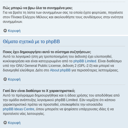
Πώς μπορώ να βρω όλα τα συνημμένα μου;
Για να βρείτε τη λίστα των συνημμένων σας τα οποία έχετε φορτώσει, πηγαίνετε
στον Πίνακα Ελέγχου Μέλους και ακολουθήστε τους συνδέσμους στην ενότητα
συνημμένων.
Κορυφή
Θέματα σχετικά με το phpBB
Ποιος έχει δημιουργήσει αυτό το σύστημα συζητήσεων;
Αυτό το λογισμικό (στη μη τροποποιημένη του έκδοση) έχει υλοποιηθεί,
κυκλοφορήσει και είναι κατοχυρωμένο από το
phpBB Limited
. Είναι διαθέσιμο
υπό την GNU General Public License, έκδοση 2 (GPL-2.0) και μπορεί να
διανεμηθεί ελεύθερα. Δείτε στο
About phpBB
για περισσότερες λεπτομέρειες.
Κορυφή
Γιατί δεν είναι διαθέσιμο το Χ χαρακτηριστικό;
Αυτό το πρόγραμμα δημιουργήθηκε και η άδεια χρήσης του αποδόθηκε από
την ομάδα ανάπτυξης λογισμικού phpBB Limited. Εάν νομίζετε ότι κάποιο
χαρακτηριστικό πρέπει να προστεθεί, επισκεφθείτε την ιστοσελίδα
phpBB Ideas Centre
, όπου μπορείτε να ψηφίσετε υπάρχουσες ιδέες ή να
προτείνετε νέες λειτουργίες.
Κορυφή