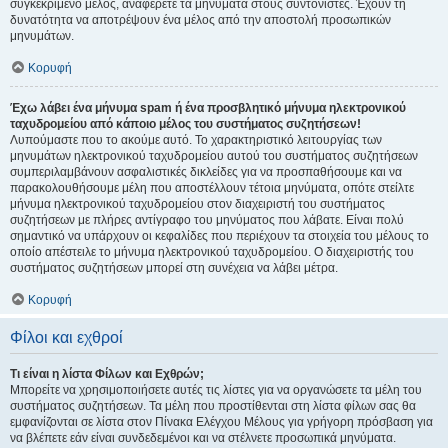
συγκεκριμένο μέλος, αναφέρετε τα μηνύματα στους συντονιστές. Έχουν τη
δυνατότητα να αποτρέψουν ένα μέλος από την αποστολή προσωπικών
μηνυμάτων.
Κορυφή
Έχω λάβει ένα μήνυμα spam ή ένα προσβλητικό μήνυμα ηλεκτρονικού
ταχυδρομείου από κάποιο μέλος του συστήματος συζητήσεων!
Λυπούμαστε που το ακούμε αυτό. Το χαρακτηριστικό λειτουργίας των
μηνυμάτων ηλεκτρονικού ταχυδρομείου αυτού του συστήματος συζητήσεων
συμπεριλαμβάνουν ασφαλιστικές δικλείδες για να προσπαθήσουμε και να
παρακολουθήσουμε μέλη που αποστέλλουν τέτοια μηνύματα, οπότε στείλτε
μήνυμα ηλεκτρονικού ταχυδρομείου στον διαχειριστή του συστήματος
συζητήσεων με πλήρες αντίγραφο του μηνύματος που λάβατε. Είναι πολύ
σημαντικό να υπάρχουν οι κεφαλίδες που περιέχουν τα στοιχεία του μέλους το
οποίο απέστειλε το μήνυμα ηλεκτρονικού ταχυδρομείου. Ο διαχειριστής του
συστήματος συζητήσεων μπορεί στη συνέχεια να λάβει μέτρα.
Κορυφή
Φίλοι και εχθροί
Τι είναι η λίστα Φίλων και Εχθρών;
Μπορείτε να χρησιμοποιήσετε αυτές τις λίστες για να οργανώσετε τα μέλη του
συστήματος συζητήσεων. Τα μέλη που προστίθενται στη λίστα φίλων σας θα
εμφανίζονται σε λίστα στον Πίνακα Ελέγχου Μέλους για γρήγορη πρόσβαση για
να βλέπετε εάν είναι συνδεδεμένοι και να στέλνετε προσωπικά μηνύματα.