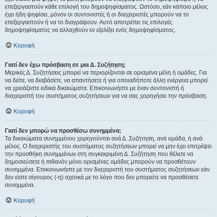
επεξεργαστούν κάθε επιλογή του δημοψηφίσματος. Ωστόσο, εάν κάποιο μέλος
έχει ήδη ψηφίσει, μόνον οι συντονιστές ή οι διαχειριστές μπορούν να το
επεξεργαστούν ή να το διαγράψουν. Αυτό αποτρέπει τις επιλογές
δημοψηφίσματος να αλλαχθούν εν εξελίξει ενός δημοψηφίσματος.
Κορυφή
Γιατί δεν έχω πρόσβαση σε μια Δ. Συζήτηση;
Μερικές Δ. Συζητήσεις μπορεί να περιορίζονται σε ορισμένα μέλη ή ομάδες. Για
να δείτε, να διαβάσετε, να απαντήσετε ή για οποιαδήποτε άλλη ενέργεια μπορεί
να χρειάζεστε ειδικά δικαιώματα. Επικοινωνήστε με έναν συντονιστή ή
διαχειριστή του συστήματος συζητήσεων για να σας χορηγήσει την πρόσβαση.
Κορυφή
Γιατί δεν μπορώ να προσθέσω συνημμένα;
Τα δικαιώματα συνημμένου χορηγούνται ανά Δ. Συζήτηση, ανά ομάδα, ή ανά
μέλος. Ο διαχειριστής του συστήματος συζητήσεων μπορεί να μην έχει επιτρέψει
την προσθήκη συνημμένων στη συγκεκριμένη Δ. Συζήτηση που θέλετε να
δημοσιεύσετε ή πιθανόν μόνο ορισμένες ομάδες μπορούν να προσθέτουν
συνημμένα. Επικοινωνήστε με τον διαχειριστή του συστήματος συζητήσεων εάν
δεν είστε σίγουρος (-η) σχετικά με το λόγο που δεν μπορείτε να προσθέσετε
συνημμένα.
Κορυφή