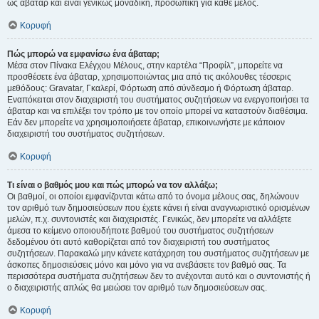
ως άβαταρ και είναι γενικώς μοναδική, προσωπική για κάθε μέλος.
Κορυφή
Πώς μπορώ να εμφανίσω ένα άβαταρ;
Μέσα στον Πίνακα Ελέγχου Μέλους, στην καρτέλα “Προφίλ”, μπορείτε να
προσθέσετε ένα άβαταρ, χρησιμοποιώντας μια από τις ακόλουθες τέσσερις
μεθόδους: Gravatar, Γκαλερί, Φόρτωση από σύνδεσμο ή Φόρτωση άβαταρ.
Εναπόκειται στον διαχειριστή του συστήματος συζητήσεων να ενεργοποιήσει τα
άβαταρ και να επιλέξει τον τρόπο με τον οποίο μπορεί να καταστούν διαθέσιμα.
Εάν δεν μπορείτε να χρησιμοποιήσετε άβαταρ, επικοινωνήστε με κάποιον
διαχειριστή του συστήματος συζητήσεων.
Κορυφή
Τι είναι ο βαθμός μου και πώς μπορώ να τον αλλάξω;
Οι βαθμοί, οι οποίοι εμφανίζονται κάτω από το όνομα μέλους σας, δηλώνουν
τον αριθμό των δημοσιεύσεων που έχετε κάνει ή είναι αναγνωριστικό ορισμένων
μελών, π.χ. συντονιστές και διαχειριστές. Γενικώς, δεν μπορείτε να αλλάξετε
άμεσα το κείμενο οποιουδήποτε βαθμού του συστήματος συζητήσεων
δεδομένου ότι αυτό καθορίζεται από τον διαχειριστή του συστήματος
συζητήσεων. Παρακαλώ μην κάνετε κατάχρηση του συστήματος συζητήσεων με
άσκοπες δημοσιεύσεις μόνο και μόνο για να ανεβάσετε τον βαθμό σας. Τα
περισσότερα συστήματα συζητήσεων δεν το ανέχονται αυτό και ο συντονιστής ή
ο διαχειριστής απλώς θα μειώσει τον αριθμό των δημοσιεύσεων σας.
Κορυφή