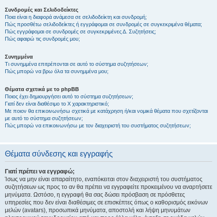
Συνδρομές και Σελιδοδείκτες
Ποια είναι η διαφορά ανάμεσα σε σελιδοδείκτη και συνδρομή;
Πώς προσθέτω σελιδοδείκτες ή εγγράφομαι σε συνδρομές σε συγκεκριμένα θέματα;
Πώς εγγράφομαι σε συνδρομές σε συγκεκριμένες Δ. Συζητήσεις;
Πώς αφαιρώ τις συνδρομές μου;
Συνημμένα
Τι συνημμένα επιτρέπονται σε αυτό το σύστημα συζητήσεων;
Πώς μπορώ να βρω όλα τα συνημμένα μου;
Θέματα σχετικά με το phpBB
Ποιος έχει δημιουργήσει αυτό το σύστημα συζητήσεων;
Γιατί δεν είναι διαθέσιμο το Χ χαρακτηριστικό;
Με ποιον θα επικοινωνήσω σχετικά με κατάχρηση ή/και νομικά θέματα που σχετίζονται
με αυτό το σύστημα συζητήσεων;
Πώς μπορώ να επικοινωνήσω με τον διαχειριστή του συστήματος συζητήσεων;
Θέματα σύνδεσης και εγγραφής
Γιατί πρέπει να εγγραφώ;
Ίσως να μην είναι απαραίτητο, εναπόκειται στον διαχειριστή του συστήματος
συζητήσεων ως προς το αν θα πρέπει να εγγραφείτε προκειμένου να αναρτήσετε
μηνύματα. Ωστόσο, η εγγραφή θα σας δώσει πρόσβαση σε πρόσθετες
υπηρεσίες που δεν είναι διαθέσιμες σε επισκέπτες όπως ο καθορισμός εικόνων
μελών (avatars), προσωπικά μηνύματα, αποστολή και λήψη μηνυμάτων