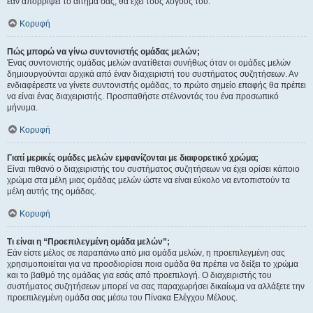
εάν απορρίψει το αίτημα σας, θα έχει τους λόγους του.
Κορυφή
Πώς μπορώ να γίνω συντονιστής ομάδας μελών;
Ένας συντονιστής ομάδας μελών ανατίθεται συνήθως όταν οι ομάδες μελών
δημιουργούνται αρχικά από έναν διαχειριστή του συστήματος συζητήσεων. Αν
ενδιαφέρεστε να γίνετε συντονιστής ομάδας, το πρώτο σημείο επαφής θα πρέπει
να είναι ένας διαχειριστής. Προσπαθήστε στέλνοντάς του ένα προσωπικό
μήνυμα.
Κορυφή
Γιατί μερικές ομάδες μελών εμφανίζονται με διαφορετικό χρώμα;
Είναι πιθανό ο διαχειριστής του συστήματος συζητήσεων να έχει ορίσει κάποιο
χρώμα στα μέλη μιας ομάδας μελών ώστε να είναι εύκολο να εντοπιστούν τα
μέλη αυτής της ομάδας.
Κορυφή
Τι είναι η “Προεπιλεγμένη ομάδα μελών”;
Εάν είστε μέλος σε παραπάνω από μια ομάδα μελών, η προεπιλεγμένη σας
χρησιμοποιείται για να προσδιορίσει ποια ομάδα θα πρέπει να δείξει το χρώμα
και το βαθμό της ομάδας για εσάς από προεπιλογή. Ο διαχειριστής του
συστήματος συζητήσεων μπορεί να σας παραχωρήσει δικαίωμα να αλλάξετε την
προεπιλεγμένη ομάδα σας μέσω του Πίνακα Ελέγχου Μέλους.