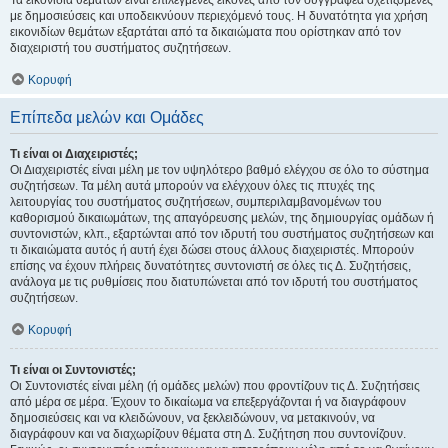
Τα εικονίδια θεμάτων είναι επιλεγμένες εικόνες από τον συγγραφέα σχετιζόμενες
με δημοσιεύσεις και υποδεικνύουν περιεχόμενό τους. Η δυνατότητα για χρήση
εικονιδίων θεμάτων εξαρτάται από τα δικαιώματα που ορίστηκαν από τον
διαχειριστή του συστήματος συζητήσεων.
Κορυφή
Επίπεδα μελών και Ομάδες
Τι είναι οι Διαχειριστές;
Οι Διαχειριστές είναι μέλη με τον υψηλότερο βαθμό ελέγχου σε όλο το σύστημα
συζητήσεων. Τα μέλη αυτά μπορούν να ελέγχουν όλες τις πτυχές της
λειτουργίας του συστήματος συζητήσεων, συμπεριλαμβανομένων του
καθορισμού δικαιωμάτων, της απαγόρευσης μελών, της δημιουργίας ομάδων ή
συντονιστών, κλπ., εξαρτώνται από τον ιδρυτή του συστήματος συζητήσεων και
τι δικαιώματα αυτός ή αυτή έχει δώσει στους άλλους διαχειριστές. Μπορούν
επίσης να έχουν πλήρεις δυνατότητες συντονιστή σε όλες τις Δ. Συζητήσεις,
ανάλογα με τις ρυθμίσεις που διατυπώνεται από τον ιδρυτή του συστήματος
συζητήσεων.
Κορυφή
Τι είναι οι Συντονιστές;
Οι Συντονιστές είναι μέλη (ή ομάδες μελών) που φροντίζουν τις Δ. Συζητήσεις
από μέρα σε μέρα. Έχουν το δικαίωμα να επεξεργάζονται ή να διαγράφουν
δημοσιεύσεις και να κλειδώνουν, να ξεκλειδώνουν, να μετακινούν, να
διαγράφουν και να διαχωρίζουν θέματα στη Δ. Συζήτηση που συντονίζουν.