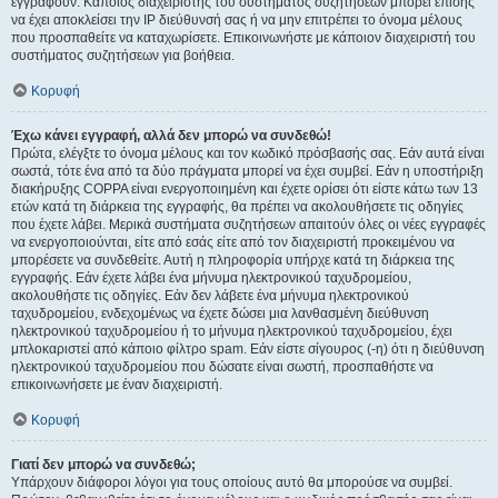
εγγραφούν. Κάποιος διαχειριστής του συστήματος συζητήσεων μπορεί επίσης
να έχει αποκλείσει την IP διεύθυνσή σας ή να μην επιτρέπει το όνομα μέλους
που προσπαθείτε να καταχωρίσετε. Επικοινωνήστε με κάποιον διαχειριστή του
συστήματος συζητήσεων για βοήθεια.
Κορυφή
Έχω κάνει εγγραφή, αλλά δεν μπορώ να συνδεθώ!
Πρώτα, ελέγξτε το όνομα μέλους και τον κωδικό πρόσβασής σας. Εάν αυτά είναι
σωστά, τότε ένα από τα δύο πράγματα μπορεί να έχει συμβεί. Εάν η υποστήριξη
διακήρυξης COPPA είναι ενεργοποιημένη και έχετε ορίσει ότι είστε κάτω των 13
ετών κατά τη διάρκεια της εγγραφής, θα πρέπει να ακολουθήσετε τις οδηγίες
που έχετε λάβει. Μερικά συστήματα συζητήσεων απαιτούν όλες οι νέες εγγραφές
να ενεργοποιούνται, είτε από εσάς είτε από τον διαχειριστή προκειμένου να
μπορέσετε να συνδεθείτε. Αυτή η πληροφορία υπήρχε κατά τη διάρκεια της
εγγραφής. Εάν έχετε λάβει ένα μήνυμα ηλεκτρονικού ταχυδρομείου,
ακολουθήστε τις οδηγίες. Εάν δεν λάβετε ένα μήνυμα ηλεκτρονικού
ταχυδρομείου, ενδεχομένως να έχετε δώσει μια λανθασμένη διεύθυνση
ηλεκτρονικού ταχυδρομείου ή το μήνυμα ηλεκτρονικού ταχυδρομείου, έχει
μπλοκαριστεί από κάποιο φίλτρο spam. Εάν είστε σίγουρος (-η) ότι η διεύθυνση
ηλεκτρονικού ταχυδρομείου που δώσατε είναι σωστή, προσπαθήστε να
επικοινωνήσετε με έναν διαχειριστή.
Κορυφή
Γιατί δεν μπορώ να συνδεθώ;
Υπάρχουν διάφοροι λόγοι για τους οποίους αυτό θα μπορούσε να συμβεί.