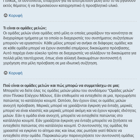
Γενικώς, οι συντονιστές υπάρχουν για να αποτρέπουν μέλη από το να βγαίνουν
εκτός θέματος ή να δημοσιεύουν καταχρηστικό ή προσβλητικό υλικό.
Κορυφή
Τι είναι οι ομάδες μελών;
Οι ομάδες μελών είναι ομάδες από μέλη οι οποίες μοιράζουν την κοινότητα σε
διαχειρίσιμα τμήματα με τα οποία οι διαχειριστές του συστήματος συζητήσεων
μπορούν να εργαστούν. Κάθε μέλος μπορεί να ανήκει σε διάφορες ομάδες και
σε κάθε ομάδα μπορεί να έχουν ανατεθεί επιμέρους δικαιώματα πρόσβασης.
Αυτό παρέχει έναν εύκολο τρόπο σε διαχειριστές να αλλάξουν τα δικαιώματα για
πολλά μέλη ταυτόχρονα, όπως είναι αλλαγή δικαιωμάτων συντονιστή ή
χορήγηση στα μέλη πρόσβαση σε μια ιδιωτική συζήτηση.
Κορυφή
Πού είναι οι ομάδες μελών και πώς μπορώ να συμμετάσχω σε μια;
Μπορείτε να δείτε όλες τις ομάδες μελών μέσω του συνδέσμου “Ομάδες μελών”
στον Πίνακα Ελέγχου Μέλους. Εάν επιθυμείτε να ενταχθείτε σε μια, προχωρήστε
πατώντας το κατάλληλο κουμπί. Ωστόσο, δεν έχουν όλες οι ομάδες μελών
ανοιχτή πρόσβαση. Μερικές μπορεί να χρειάζονται έγκριση για ένταξη, μερικές
μπορεί να είναι κλειστές και μερικές μπορεί ακόμη και να έχουν κρυφές ιδιότητες
μελών. Εάν η ομάδα είναι ανοιχτή, μπορείτε να ενταχθείτε πατώντας στο
κατάλληλο κουμπί. Εάν χρειάζεται έγκριση για ένταξη μπορείτε να ζητήσετε να
ενταχθείτε πατώντας στο κατάλληλο κουμπί. Ο συντονιστής της ομάδας θα
χρειαστεί να εγκρίνει το αίτημα σας και ίσως σας ρωτήσει γιατί θέλετε να
ενταχθείτε στην ομάδα. Παρακαλώ μην παρενοχλήσετε τον συντονιστή ομάδας