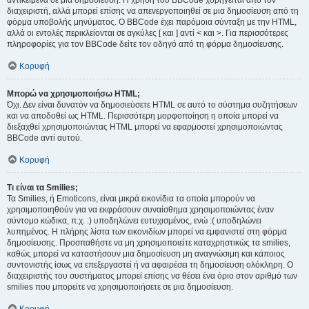
αντικείμενα σε μια δημοσίευση. Η χρήση του BBCode χορηγείται από τον
διαχειριστή, αλλά μπορεί επίσης να απενεργοποιηθεί σε μια δημοσίευση από τη
φόρμα υποβολής μηνύματος. Ο BBCode έχει παρόμοια σύνταξη με την HTML,
αλλά οι εντολές περικλείονται σε αγκύλες [ και ] αντί < και >. Για περισσότερες
πληροφορίες για τον BBCode δείτε τον οδηγό από τη φόρμα δημοσίευσης.
Κορυφή
Μπορώ να χρησιμοποιήσω HTML;
Όχι. Δεν είναι δυνατόν να δημοσιεύσετε HTML σε αυτό το σύστημα συζητήσεων
και να αποδοθεί ως HTML. Περισσότερη μορφοποίηση η οποία μπορεί να
διεξαχθεί χρησιμοποιώντας HTML μπορεί να εφαρμοστεί χρησιμοποιώντας
BBCode αντί αυτού.
Κορυφή
Τι είναι τα Smilies;
Τα Smilies, ή Emoticons, είναι μικρά εικονίδια τα οποία μπορούν να
χρησιμοποιηθούν για να εκφράσουν συναίσθημα χρησιμοποιώντας έναν
σύντομο κώδικα, π.χ. :) υποδηλώνει ευτυχισμένος, ενώ :( υποδηλώνει
λυπημένος. Η πλήρης λίστα των εικονιδίων μπορεί να εμφανιστεί στη φόρμα
δημοσίευσης. Προσπαθήστε να μη χρησιμοποιείτε καταχρηστικώς τα smilies,
καθώς μπορεί να καταστήσουν μια δημοσίευση μη αναγνώσιμη και κάποιος
συντονιστής ίσως να επεξεργαστεί ή να αφαιρέσει τη δημοσίευση ολόκληρη. Ο
διαχειριστής του συστήματος μπορεί επίσης να θέσει ένα όριο στον αριθμό των
smilies που μπορείτε να χρησιμοποιήσετε σε μια δημοσίευση.