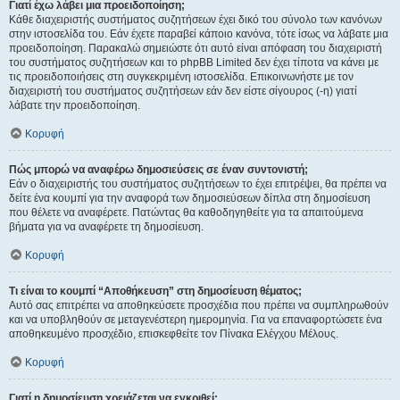
Γιατί έχω λάβει μια προειδοποίηση;
Κάθε διαχειριστής συστήματος συζητήσεων έχει δικό του σύνολο των κανόνων
στην ιστοσελίδα του. Εάν έχετε παραβεί κάποιο κανόνα, τότε ίσως να λάβατε μια
προειδοποίηση. Παρακαλώ σημειώστε ότι αυτό είναι απόφαση του διαχειριστή
του συστήματος συζητήσεων και το phpBB Limited δεν έχει τίποτα να κάνει με
τις προειδοποιήσεις στη συγκεκριμένη ιστοσελίδα. Επικοινωνήστε με τον
διαχειριστή του συστήματος συζητήσεων εάν δεν είστε σίγουρος (-η) γιατί
λάβατε την προειδοποίηση.
Κορυφή
Πώς μπορώ να αναφέρω δημοσιεύσεις σε έναν συντονιστή;
Εάν ο διαχειριστής του συστήματος συζητήσεων το έχει επιτρέψει, θα πρέπει να
δείτε ένα κουμπί για την αναφορά των δημοσιεύσεων δίπλα στη δημοσίευση
που θέλετε να αναφέρετε. Πατώντας θα καθοδηγηθείτε για τα απαιτούμενα
βήματα για να αναφέρετε τη δημοσίευση.
Κορυφή
Τι είναι το κουμπί “Αποθήκευση” στη δημοσίευση θέματος;
Αυτό σας επιτρέπει να αποθηκεύσετε προσχέδια που πρέπει να συμπληρωθούν
και να υποβληθούν σε μεταγενέστερη ημερομηνία. Για να επαναφορτώσετε ένα
αποθηκευμένο προσχέδιο, επισκεφθείτε τον Πίνακα Ελέγχου Μέλους.
Κορυφή
Γιατί η δημοσίευση χρειάζεται να εγκριθεί;