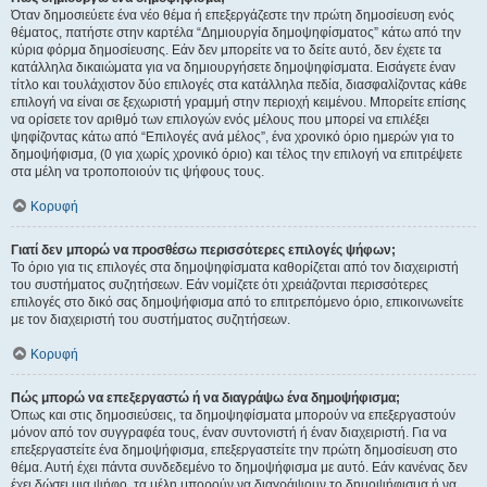
Όταν δημοσιεύετε ένα νέο θέμα ή επεξεργάζεστε την πρώτη δημοσίευση ενός
θέματος, πατήστε στην καρτέλα “Δημιουργία δημοψηφίσματος” κάτω από την
κύρια φόρμα δημοσίευσης. Εάν δεν μπορείτε να το δείτε αυτό, δεν έχετε τα
κατάλληλα δικαιώματα για να δημιουργήσετε δημοψηφίσματα. Εισάγετε έναν
τίτλο και τουλάχιστον δύο επιλογές στα κατάλληλα πεδία, διασφαλίζοντας κάθε
επιλογή να είναι σε ξεχωριστή γραμμή στην περιοχή κειμένου. Μπορείτε επίσης
να ορίσετε τον αριθμό των επιλογών ενός μέλους που μπορεί να επιλέξει
ψηφίζοντας κάτω από “Επιλογές ανά μέλος”, ένα χρονικό όριο ημερών για το
δημοψήφισμα, (0 για χωρίς χρονικό όριο) και τέλος την επιλογή να επιτρέψετε
στα μέλη να τροποποιούν τις ψήφους τους.
Κορυφή
Γιατί δεν μπορώ να προσθέσω περισσότερες επιλογές ψήφων;
Το όριο για τις επιλογές στα δημοψηφίσματα καθορίζεται από τον διαχειριστή
του συστήματος συζητήσεων. Εάν νομίζετε ότι χρειάζονται περισσότερες
επιλογές στο δικό σας δημοψήφισμα από το επιτρεπόμενο όριο, επικοινωνείτε
με τον διαχειριστή του συστήματος συζητήσεων.
Κορυφή
Πώς μπορώ να επεξεργαστώ ή να διαγράψω ένα δημοψήφισμα;
Όπως και στις δημοσιεύσεις, τα δημοψηφίσματα μπορούν να επεξεργαστούν
μόνον από τον συγγραφέα τους, έναν συντονιστή ή έναν διαχειριστή. Για να
επεξεργαστείτε ένα δημοψήφισμα, επεξεργαστείτε την πρώτη δημοσίευση στο
θέμα. Αυτή έχει πάντα συνδεδεμένο το δημοψήφισμα με αυτό. Εάν κανένας δεν
έχει δώσει μια ψήφο, τα μέλη μπορούν να διαγράψουν το δημοψήφισμα ή να