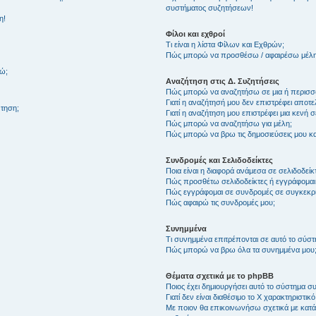
συστήματος συζητήσεων!
η!
Φίλοι και εχθροί
Τι είναι η λίστα Φίλων και Εχθρών;
Πώς μπορώ να προσθέσω / αφαιρέσω μέλη 
θώ;
Αναζήτηση στις Δ. Συζητήσεις
Πώς μπορώ να αναζητήσω σε μια ή περισσό
Γιατί η αναζήτησή μου δεν επιστρέφει αποτ
τηση;
Γιατί η αναζήτηση μου επιστρέφει μια κενή σ
Πώς μπορώ να αναζητήσω για μέλη;
Πώς μπορώ να βρω τις δημοσιεύσεις μου και
Συνδρομές και Σελιδοδείκτες
Ποια είναι η διαφορά ανάμεσα σε σελιδοδείκ
Πώς προσθέτω σελιδοδείκτες ή εγγράφομαι
Πώς εγγράφομαι σε συνδρομές σε συγκεκριμ
Πώς αφαιρώ τις συνδρομές μου;
Συνημμένα
Τι συνημμένα επιτρέπονται σε αυτό το σύσ
Πώς μπορώ να βρω όλα τα συνημμένα μου
Θέματα σχετικά με το phpBB
Ποιος έχει δημιουργήσει αυτό το σύστημα 
Γιατί δεν είναι διαθέσιμο το Χ χαρακτηριστικό
Με ποιον θα επικοινωνήσω σχετικά με κατάχ