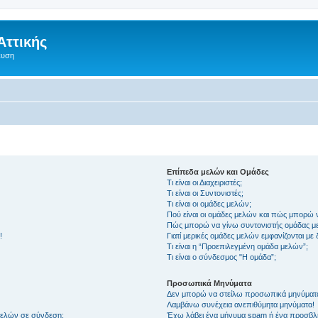
Αττικής
ευση
Επίπεδα μελών και Ομάδες
Τι είναι οι Διαχειριστές;
Τι είναι οι Συντονιστές;
Τι είναι οι ομάδες μελών;
Πού είναι οι ομάδες μελών και πώς μπορώ 
Πώς μπορώ να γίνω συντονιστής ομάδας μ
!
Γιατί μερικές ομάδες μελών εμφανίζονται με
Τι είναι η “Προεπιλεγμένη ομάδα μελών”;
Τι είναι ο σύνδεσμος "Η ομάδα”;
Προσωπικά Μηνύματα
Δεν μπορώ να στείλω προσωπικά μηνύματ
Λαμβάνω συνέχεια ανεπιθύμητα μηνύματα!
μελών σε σύνδεση;
Έχω λάβει ένα μήνυμα spam ή ένα προσβλη