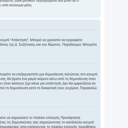
νύματος ηλεκτρονικού ταχυδρομείου και μόνο αν ο
ου από ανώνυμα μέλη.
κουμπί “Απάντηση”. Μπορεί να χρειαστεί να εγγραφείτε
οθόνες της Δ. Συζήτησης και του θέματος. Παράδειγμα: Μπορείτε
Μπορείτε να επεξεργαστείτε μια δημοσίευση πατώντας στο κουμπί
υση, θα βρείτε ένα μικρό κείμενο κάτω από τη δημοσίευση όταν
ν όταν κάποιος έχει κάνει μια απάντηση. Δεν θα εμφανίζεται αν
τεί τη δημοσίευση κατά τη διακριτική τους ευχέρεια. Παρακαλώ
ίτε να σημειώσετε το πλαίσιο επιλογής
Προσάρτηση
λες τις δημοσιεύσεις σας σημειώνοντας το κατάλληλο κουμπί
 δημοσιεύσεις από-επιλέγοντας το πλαίσιο επιλογής προσθήκης