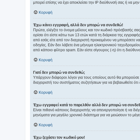
μπορεί επίσης να έχει αποκλείσει την IP διεύθυνσή σας ή να μ
Κορυφή
Έχω κάνει εγγραφή, αλλά δεν μπορώ να συνδεθώ!
Πρώτα, ελέγξτε το όνομα μέλους και τον κωδικό πρόσβασής σας.
ορίσει ότι είστε κάτω των 13 ετών κατά τη διάρκεια της εγγραφ
από εσάς είτε από τον διαχειριστή προκειμένου να μπορέσετε ν
οδηγίες. Εάν δεν λάβετε ένα μήνυμα ηλεκτρονικού ταχυδρομείο
από κάποιο φίλτρο spam. Εάν είστε σίγουρος (-η) ότι η διεύθυ
Κορυφή
Γιατί δεν μπορώ να συνδεθώ;
Υπάρχουν διάφοροι λόγοι για τους οποίους αυτό θα μπορούσε να
διαχειριστή του συστήματος συζητήσεων για να βεβαιωθείτε ότι δ
Κορυφή
Έχω εγγραφεί κατά το παρελθόν αλλά δεν μπορώ να συνδε
Είναι πιθανό κάποιος διαχειριστής να απενεργοποίησε ή να δι
μηνύματα για μεγάλο χρονικό διάστημα για να μειώσουν το μέγε
Κορυφή
Έχω ξεχάσει τον κωδικό μου!