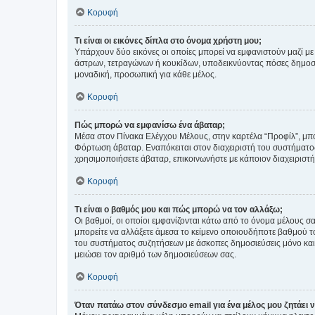
Κορυφή
Τι είναι οι εικόνες δίπλα στο όνομα χρήστη μου;
Υπάρχουν δύο εικόνες οι οποίες μπορεί να εμφανιστούν μαζί με
άστρων, τετραγώνων ή κουκίδων, υποδεικνύοντας πόσες δημοσιεύ
μοναδική, προσωπική για κάθε μέλος.
Κορυφή
Πώς μπορώ να εμφανίσω ένα άβαταρ;
Μέσα στον Πίνακα Ελέγχου Μέλους, στην καρτέλα “Προφίλ”, μπο
Φόρτωση άβαταρ. Εναπόκειται στον διαχειριστή του συστήματος 
χρησιμοποιήσετε άβαταρ, επικοινωνήστε με κάποιον διαχειριστ
Κορυφή
Τι είναι ο βαθμός μου και πώς μπορώ να τον αλλάξω;
Οι βαθμοί, οι οποίοι εμφανίζονται κάτω από το όνομα μέλους σα
μπορείτε να αλλάξετε άμεσα το κείμενο οποιουδήποτε βαθμού 
του συστήματος συζητήσεων με άσκοπες δημοσιεύσεις μόνο και 
μειώσει τον αριθμό των δημοσιεύσεων σας.
Κορυφή
Όταν πατάω στον σύνδεσμο email για ένα μέλος μου ζητάει 