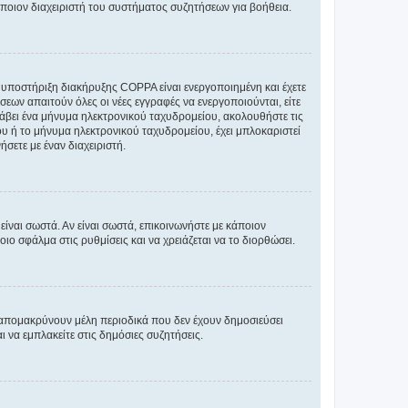
άποιον διαχειριστή του συστήματος συζητήσεων για βοήθεια.
η υποστήριξη διακήρυξης COPPA είναι ενεργοποιημένη και έχετε
σεων απαιτούν όλες οι νέες εγγραφές να ενεργοποιούνται, είτε
 λάβει ένα μήνυμα ηλεκτρονικού ταχυδρομείου, ακολουθήστε τις
υ ή το μήνυμα ηλεκτρονικού ταχυδρομείου, έχει μπλοκαριστεί
σετε με έναν διαχειριστή.
ίναι σωστά. Αν είναι σωστά, επικοινωνήστε με κάποιον
οιο σφάλμα στις ρυθμίσεις και να χρειάζεται να το διορθώσει.
 απομακρύνουν μέλη περιοδικά που δεν έχουν δημοσιεύσει
 να εμπλακείτε στις δημόσιες συζητήσεις.