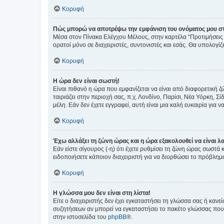
Κορυφή
Πώς μπορώ να αποτρέψω την εμφάνιση του ονόματος μου στ
Μέσα στον Πίνακα Ελέγχου Μέλους, στην καρτέλα “Προτιμήσεις 
ορατοί μόνο σε διαχειριστές, συντονιστές και εσάς. Θα υπολογί
Κορυφή
Η ώρα δεν είναι σωστή!
Είναι πιθανό η ώρα που εμφανίζεται να είναι από διαφορετική 
ταιριάζει στην περιοχή σας, π.χ. Λονδίνο, Παρίσι, Νέα Υόρκη,
μέλη. Εάν δεν έχετε εγγραφεί, αυτή είναι μια καλή ευκαιρία για να
Κορυφή
Έχω αλλάξει τη ζώνη ώρας και η ώρα εξακολουθεί να είναι λ
Εάν είστε σίγουρος (-η) ότι έχετε ρυθμίσει τη ζώνη ώρας σωστά
ειδοποιήσετε κάποιον διαχειριστή για να διορθώσει το πρόβλημ
Κορυφή
Η γλώσσα μου δεν είναι στη λίστα!
Είτε ο διαχειριστής δεν έχει εγκαταστήσει τη γλώσσα σας ή κα
συζητήσεων αν μπορεί να εγκαταστήσει το πακέτο γλώσσας που 
στην ιστοσελίδα του
phpBB
®.