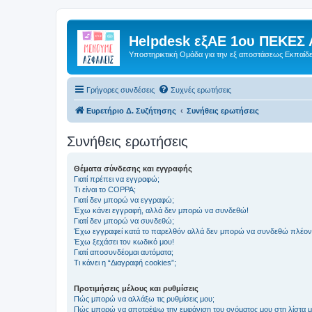
Helpdesk εξΑΕ 1ου ΠΕΚΕΣ 
Υποστηρικτική Ομάδα για την εξ αποστάσεως Εκπαίδ
Γρήγορες συνδέσεις
Συχνές ερωτήσεις
Ευρετήριο Δ. Συζήτησης
Συνήθεις ερωτήσεις
Συνήθεις ερωτήσεις
Θέματα σύνδεσης και εγγραφής
Γιατί πρέπει να εγγραφώ;
Τι είναι το COPPA;
Γιατί δεν μπορώ να εγγραφώ;
Έχω κάνει εγγραφή, αλλά δεν μπορώ να συνδεθώ!
Γιατί δεν μπορώ να συνδεθώ;
Έχω εγγραφεί κατά το παρελθόν αλλά δεν μπορώ να συνδεθώ πλέον
Έχω ξεχάσει τον κωδικό μου!
Γιατί αποσυνδέομαι αυτόματα;
Τι κάνει η “Διαγραφή cookies”;
Προτιμήσεις μέλους και ρυθμίσεις
Πώς μπορώ να αλλάξω τις ρυθμίσεις μου;
Πώς μπορώ να αποτρέψω την εμφάνιση του ονόματος μου στη λίστα 