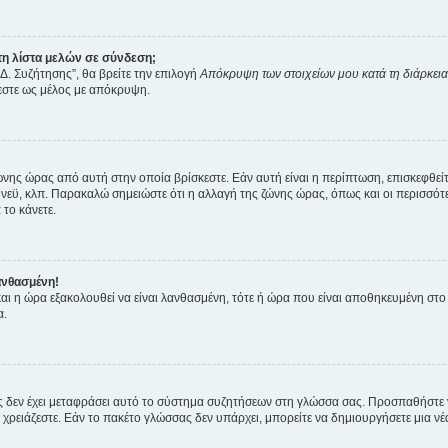
η λίστα μελών σε σύνδεση;
Δ. Συζήτησης”, θα βρείτε την επιλογή
Απόκρυψη των στοιχείων μου κατά τη διάρκει
ζεστε ως μέλος με απόκρυψη.
ζώνης ώρας από αυτή στην οποία βρίσκεστε. Εάν αυτή είναι η περίπτωση, επισκεφθεί
 Σίδνεϋ, κλπ. Παρακαλώ σημειώστε ότι η αλλαγή της ζώνης ώρας, όπως και οι περισσ
 το κάνετε.
ανθασμένη!
 και η ώρα εξακολουθεί να είναι λανθασμένη, τότε ή ώρα που είναι αποθηκευμένη στ
α.
νείς δεν έχει μεταφράσει αυτό το σύστημα συζητήσεων στη γλώσσα σας. Προσπαθήστε
χρειάζεστε. Εάν το πακέτο γλώσσας δεν υπάρχει, μπορείτε να δημιουργήσετε μια ν