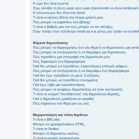
Η ώρα δεν είναι σωστή!
Έχω αλλάξει τη ζώνη ώρας και η ώρα εξακολουθεί να είναι λανθασμέν
Η γλώσσα μου δεν είναι στη λίστα!
Τι είναι οι εικόνες δίπλα στο όνομα χρήστη μου;
Πώς μπορώ να εμφανίσω ένα άβαταρ;
Τι είναι ο βαθμός μου και πώς μπορώ να τον αλλάξω;
Όταν πατάω στον σύνδεσμο email για ένα μέλος μου ζητάει να συνδε
Θέματα δημοσίευσης
Πώς μπορώ να δημιουργήσω ένα νέο θέμα ή να δημοσιεύσω μια απάν
Πώς μπορώ να επεξεργαστώ ή να διαγράψω μια δημοσίευση;
Πώς προσθέτω μια υπογραφή στη δημοσίευση μου;
Πώς δημιουργώ ένα δημοψήφισμα;
Γιατί δεν μπορώ να προσθέσω περισσότερες επιλογές ψήφων;
Πώς μπορώ να επεξεργαστώ ή να διαγράψω ένα δημοψήφισμα;
Γιατί δεν έχω πρόσβαση σε μια Δ. Συζήτηση;
Γιατί δεν μπορώ να προσθέσω συνημμένα;
Γιατί έχω λάβει μια προειδοποίηση;
Πώς μπορώ να αναφέρω δημοσιεύσεις σε έναν συντονιστή;
Τι είναι το κουμπί “Αποθήκευση” στη δημοσίευση θέματος;
Γιατί η δημοσίευση χρειάζεται να εγκριθεί;
Πώς σημειώνω ένα θέμα μου ως νέο;
Μορφοποίηση και τύποι θεμάτων
Τι είναι ο BBCode;
Μπορώ να χρησιμοποιήσω HTML;
Τι είναι τα Smilies;
Μπορώ να δημοσιεύω εικόνες;
Τι είναι οι γενικές ανακοινώσεις;