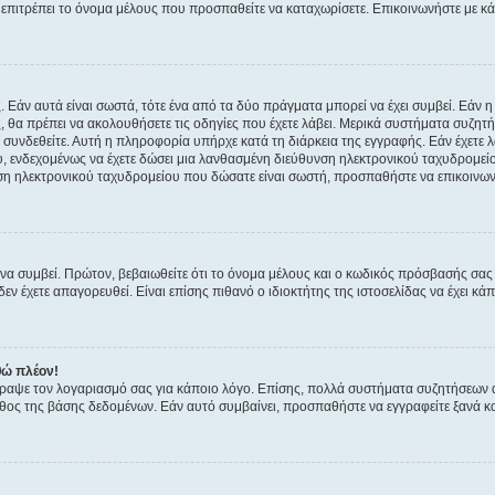
ην επιτρέπει το όνομα μέλους που προσπαθείτε να καταχωρίσετε. Επικοινωνήστε με κ
 Εάν αυτά είναι σωστά, τότε ένα από τα δύο πράγματα μπορεί να έχει συμβεί. Εάν 
ής, θα πρέπει να ακολουθήσετε τις οδηγίες που έχετε λάβει. Μερικά συστήματα συζητή
α συνδεθείτε. Αυτή η πληροφορία υπήρχε κατά τη διάρκεια της εγγραφής. Εάν έχετε
υ, ενδεχομένως να έχετε δώσει μια λανθασμένη διεύθυνση ηλεκτρονικού ταχυδρομείο
νση ηλεκτρονικού ταχυδρομείου που δώσατε είναι σωστή, προσπαθήστε να επικοινωνή
 συμβεί. Πρώτον, βεβαιωθείτε ότι το όνομα μέλους και ο κωδικός πρόσβασής σας ε
εν έχετε απαγορευθεί. Είναι επίσης πιθανό ο ιδιοκτήτης της ιστοσελίδας να έχει κάπ
θώ πλέον!
έγραψε τον λογαριασμό σας για κάποιο λόγο. Επίσης, πολλά συστήματα συζητήσεων
θος της βάσης δεδομένων. Εάν αυτό συμβαίνει, προσπαθήστε να εγγραφείτε ξανά και