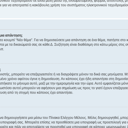
ονικού ταχυδρομείου σε άλλα μέλη μέσω της ενσωματωμένης φόρμας αποστολής μη
νεται για να αποτραπεί η κακόβουλη χρήση του συστήματος ηλεκτρονικού ταχυδρομεί
μια απάντηση;
στο κουμπί “Νέο θέμα”. Για να δημοσιεύσετε μια απάντηση σε ένα θέμα, πατήστε στο 
τα με τα δικαιώματά σας σε κάθε Δ. Συζήτηση είναι διαθέσιμη στο κάτω μέρος στις 
λπ.
;
νιστής, μπορείτε να επεξεργαστείτε ή να διαγράψετε μόνον τα δικά σας μηνύματα. 
μένο χρόνο αφότου έγινε η δημοσίευση. Αν κάποιος έχει ήδη απαντήσει στη δημοσίε
τήκατε το μήνυμα αυτό, μαζί με την ημερομηνία και την ώρα. Αυτό εμφανίζεται μόνο
 ωστόσο αυτοί μπορούν να αφήσουν μια σημείωση ως προς το γιατί έχουν επεξεργασ
υση από τη στιγμή που κάποιος έχει απαντήσει.
α δημιουργήσετε μια μέσω του Πίνακα Ελέγχου Μέλους. Μόλις δημιουργηθεί, μπορε
 υπογραφή σας. Μπορείτε επίσης να προσθέσετε μια υπογραφή ως προεπιλογή για ό
ορείτε και πάλι να αποτρέψετε να προστεθεί μια υπογραφή σε κάποιες μεμονωμένες