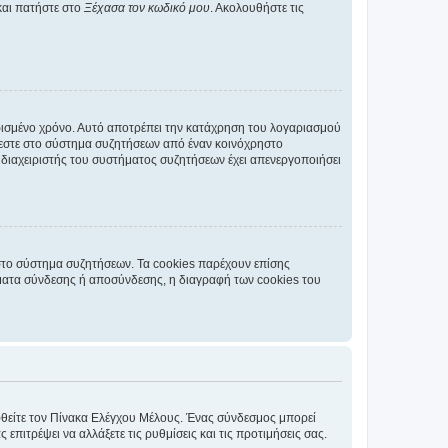
και πατήστε στο
Ξέχασα τον κωδικό μου
. Ακολουθήστε τις
ρισμένο χρόνο. Αυτό αποτρέπει την κατάχρηση του λογαριασμού
έεστε στο σύστημα συζητήσεων από έναν κοινόχρηστο
 ο διαχειριστής του συστήματος συζητήσεων έχει απενεργοποιήσει
στο σύστημα συζητήσεων. Τα cookies παρέχουν επίσης
ματα σύνδεσης ή αποσύνδεσης, η διαγραφή των cookies του
εφθείτε τον Πίνακα Ελέγχου Μέλους. Ένας σύνδεσμος μπορεί
ιτρέψει να αλλάξετε τις ρυθμίσεις και τις προτιμήσεις σας.