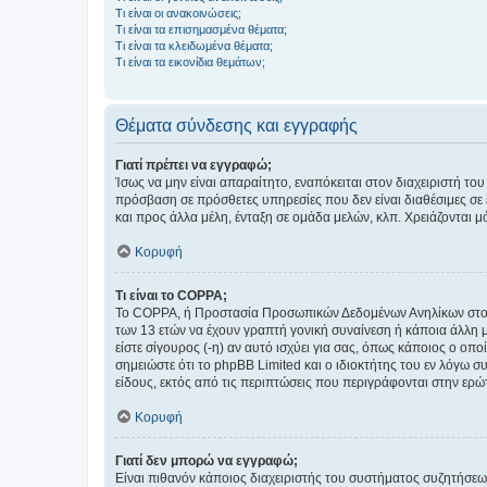
Τι είναι οι ανακοινώσεις;
Τι είναι τα επισημασμένα θέματα;
Τι είναι τα κλειδωμένα θέματα;
Τι είναι τα εικονίδια θεμάτων;
Θέματα σύνδεσης και εγγραφής
Γιατί πρέπει να εγγραφώ;
Ίσως να μην είναι απαραίτητο, εναπόκειται στον διαχειριστή 
πρόσβαση σε πρόσθετες υπηρεσίες που δεν είναι διαθέσιμες σ
και προς άλλα μέλη, ένταξη σε ομάδα μελών, κλπ. Χρειάζονται 
Κορυφή
Τι είναι το COPPA;
Το COPPA, ή Προστασία Προσωπικών Δεδομένων Ανηλίκων στο Δ
των 13 ετών να έχουν γραπτή γονική συναίνεση ή κάποια άλλη 
είστε σίγουρος (-η) αν αυτό ισχύει για σας, όπως κάποιος ο ο
σημειώστε ότι το phpBB Limited και ο ιδιοκτήτης του εν λόγω
είδους, εκτός από τις περιπτώσεις που περιγράφονται στην ερ
Κορυφή
Γιατί δεν μπορώ να εγγραφώ;
Είναι πιθανόν κάποιος διαχειριστής του συστήματος συζητήσεω