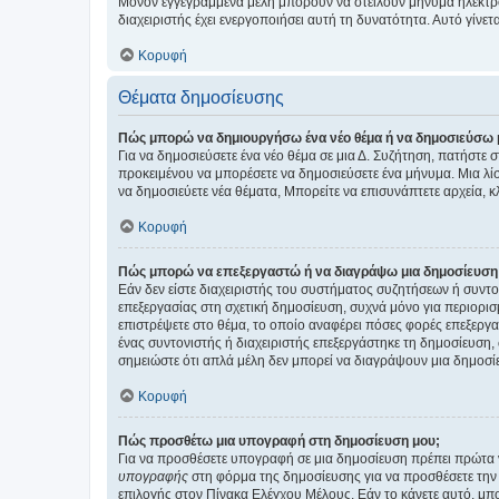
Μόνον εγγεγραμμένα μέλη μπορούν να στείλουν μήνυμα ηλεκτρ
διαχειριστής έχει ενεργοποιήσει αυτή τη δυνατότητα. Αυτό γί
Κορυφή
Θέματα δημοσίευσης
Πώς μπορώ να δημιουργήσω ένα νέο θέμα ή να δημοσιεύσω 
Για να δημοσιεύσετε ένα νέο θέμα σε μια Δ. Συζήτηση, πατήστε 
προκειμένου να μπορέσετε να δημοσιεύσετε ένα μήνυμα. Μια λίσ
να δημοσιεύετε νέα θέματα, Μπορείτε να επισυνάπτετε αρχεία, κ
Κορυφή
Πώς μπορώ να επεξεργαστώ ή να διαγράψω μια δημοσίευση
Εάν δεν είστε διαχειριστής του συστήματος συζητήσεων ή συντο
επεξεργασίας στη σχετική δημοσίευση, συχνά μόνο για περιορισ
επιστρέψετε στο θέμα, το οποίο αναφέρει πόσες φορές επεξεργασ
ένας συντονιστής ή διαχειριστής επεξεργάστηκε τη δημοσίευση,
σημειώστε ότι απλά μέλη δεν μπορεί να διαγράψουν μια δημοσίε
Κορυφή
Πώς προσθέτω μια υπογραφή στη δημοσίευση μου;
Για να προσθέσετε υπογραφή σε μια δημοσίευση πρέπει πρώτα ν
υπογραφής
στη φόρμα της δημοσίευσης για να προσθέσετε την
επιλογής στον Πίνακα Ελέγχου Μέλους. Εάν το κάνετε αυτό, μπ