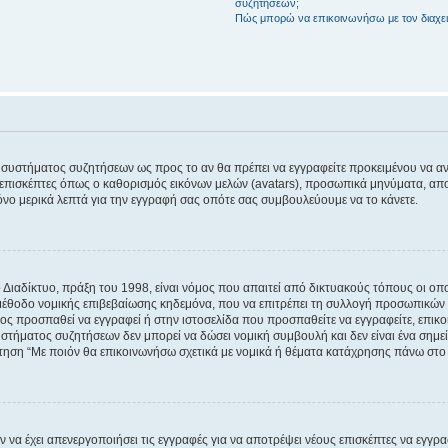
συζητήσεων;
Πώς μπορώ να επικοινωνήσω με τον διαχει
του συστήματος συζητήσεων ως προς το αν θα πρέπει να εγγραφείτε προκειμένου να 
ε επισκέπτες όπως ο καθορισμός εικόνων μελών (avatars), προσωπικά μηνύματα, 
μόνο μερικά λεπτά για την εγγραφή σας οπότε σας συμβουλεύουμε να το κάνετε.
ιαδίκτυο, πράξη του 1998, είναι νόμος που απαιτεί από δικτυακούς τόπους οι ο
μέθοδο νομικής επιβεβαίωσης κηδεμόνα, που να επιτρέπει τη συλλογή προσωπικών 
ποίος προσπαθεί να εγγραφεί ή στην ιστοσελίδα που προσπαθείτε να εγγραφείτε, επ
 συστήματος συζητήσεων δεν μπορεί να δώσει νομική συμβουλή και δεν είναι ένα ση
ώτηση “Με ποιόν θα επικοινωνήσω σχετικά με νομικά ή θέματα κατάχρησης πάνω στο
ν να έχει απενεργοποιήσει τις εγγραφές για να αποτρέψει νέους επισκέπτες να εγγ