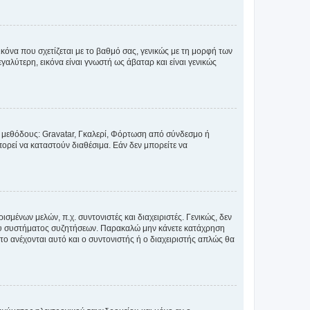
κόνα που σχετίζεται με το βαθμό σας, γενικώς με τη μορφή των
αλύτερη, εικόνα είναι γνωστή ως άβαταρ και είναι γενικώς
ς μεθόδους: Gravatar, Γκαλερί, Φόρτωση από σύνδεσμο ή
ορεί να καταστούν διαθέσιμα. Εάν δεν μπορείτε να
σμένων μελών, π.χ. συντονιστές και διαχειριστές. Γενικώς, δεν
του συστήματος συζητήσεων. Παρακαλώ μην κάνετε κατάχρηση
ο ανέχονται αυτό και ο συντονιστής ή ο διαχειριστής απλώς θα