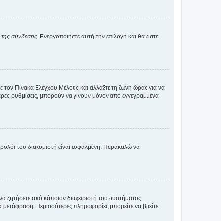
α της σύνδεσης
. Ενεργοποιήστε αυτή την επιλογή και θα είστε
τε τον Πίνακα Ελέγχου Μέλους και αλλάξτε τη ζώνη ώρας για να
ότερες ρυθμίσεις, μπορούν να γίνουν μόνον από εγγεγραμμένα
ο ρολόι του διακομιστή είναι εσφαλμένη. Παρακαλώ να
 να ζητήσετε από κάποιον διαχειριστή του συστήματος
έα μετάφραση. Περισσότερες πληροφορίες μπορείτε να βρείτε