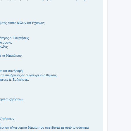
στις λίστες Φίλων και Εχθρών;
τερες Δ. Συζητήσεις;
ελέσματα;
ελίδα;
 τα θέματά μου;
τη και συνδρομή;
 σε συνδρομές σε συγκεκριμένα θέματα;
ένες Δ. Συζητήσεις;
τημα συζητήσεων;
;
συζητήσεων;
;
ρηση ή/και νομικά θέματα που σχετίζονται με αυτό το σύστημα