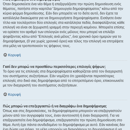
Όταν δημοσιεύετε ένα νέο θέμα ή επεξεργάζεστε την πρώτη δημοσίευση ενός
θέματος, πατήστε στην καρτέλα “Δημιουργία δημοψηφίσματος” κάτω από την
κύρια φόρμα δημοσίευσης. Εάν δεν μπορείτε να το δείτε αυτό, δεν έχετε τα
κατάλληλα δικαιώματα για να δημιουργήσετε δημοψηφίσματα. Εισάγετε έναν
τίτλο και τουλάχιστον δύο επιλογές στα κατάλληλα πεδία, διασφαλίζοντας κάθε
επιλογή να είναι σε ξεχωριστή γραμμή στην περιοχή κειμένου. Μπορείτε επίσης
να ορίσετε τον αριθμό των επιλογών ενός μέλους που μπορεί να επιλέξει
ψηφίζοντας κάτω από “Επιλογές ανά μέλος”, ένα χρονικό όριο ημερών για το
δημοψήφισμα, (0 για χωρίς χρονικό όριο) και τέλος την επιλογή να επιτρέψετε
στα μέλη να τροποποιούν τις ψήφους τους.
Κορυφή
Γιατί δεν μπορώ να προσθέσω περισσότερες επιλογές ψήφων;
Το όριο για τις επιλογές στα δημοψηφίσματα καθορίζεται από τον διαχειριστή
του συστήματος συζητήσεων. Εάν νομίζετε ότι χρειάζονται περισσότερες
επιλογές στο δικό σας δημοψήφισμα από το επιτρεπόμενο όριο, επικοινωνείτε
με τον διαχειριστή του συστήματος συζητήσεων.
Κορυφή
Πώς μπορώ να επεξεργαστώ ή να διαγράψω ένα δημοψήφισμα;
Όπως και στις δημοσιεύσεις, τα δημοψηφίσματα μπορούν να επεξεργαστούν
μόνον από τον συγγραφέα τους, έναν συντονιστή ή έναν διαχειριστή. Για να
επεξεργαστείτε ένα δημοψήφισμα, επεξεργαστείτε την πρώτη δημοσίευση στο
θέμα. Αυτή έχει πάντα συνδεδεμένο το δημοψήφισμα με αυτό. Εάν κανένας δεν
έχει δώσει μια ψήφο, τα μέλη μπορούν να διαγράψουν το δημοψήφισμα ή να