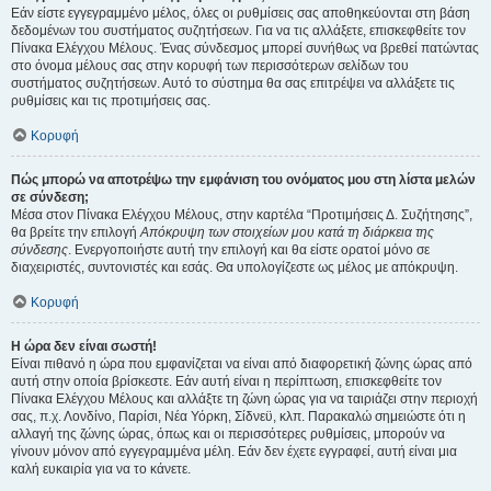
Εάν είστε εγγεγραμμένο μέλος, όλες οι ρυθμίσεις σας αποθηκεύονται στη βάση
δεδομένων του συστήματος συζητήσεων. Για να τις αλλάξετε, επισκεφθείτε τον
Πίνακα Ελέγχου Μέλους. Ένας σύνδεσμος μπορεί συνήθως να βρεθεί πατώντας
στο όνομα μέλους σας στην κορυφή των περισσότερων σελίδων του
συστήματος συζητήσεων. Αυτό το σύστημα θα σας επιτρέψει να αλλάξετε τις
ρυθμίσεις και τις προτιμήσεις σας.
Κορυφή
Πώς μπορώ να αποτρέψω την εμφάνιση του ονόματος μου στη λίστα μελών
σε σύνδεση;
Μέσα στον Πίνακα Ελέγχου Μέλους, στην καρτέλα “Προτιμήσεις Δ. Συζήτησης”,
θα βρείτε την επιλογή
Απόκρυψη των στοιχείων μου κατά τη διάρκεια της
σύνδεσης
. Ενεργοποιήστε αυτή την επιλογή και θα είστε ορατοί μόνο σε
διαχειριστές, συντονιστές και εσάς. Θα υπολογίζεστε ως μέλος με απόκρυψη.
Κορυφή
Η ώρα δεν είναι σωστή!
Είναι πιθανό η ώρα που εμφανίζεται να είναι από διαφορετική ζώνης ώρας από
αυτή στην οποία βρίσκεστε. Εάν αυτή είναι η περίπτωση, επισκεφθείτε τον
Πίνακα Ελέγχου Μέλους και αλλάξτε τη ζώνη ώρας για να ταιριάζει στην περιοχή
σας, π.χ. Λονδίνο, Παρίσι, Νέα Υόρκη, Σίδνεϋ, κλπ. Παρακαλώ σημειώστε ότι η
αλλαγή της ζώνης ώρας, όπως και οι περισσότερες ρυθμίσεις, μπορούν να
γίνουν μόνον από εγγεγραμμένα μέλη. Εάν δεν έχετε εγγραφεί, αυτή είναι μια
καλή ευκαιρία για να το κάνετε.