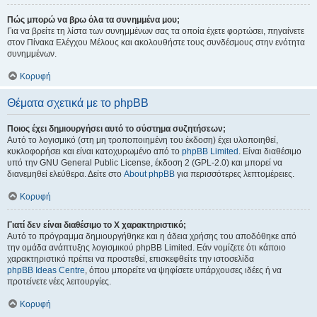
Πώς μπορώ να βρω όλα τα συνημμένα μου;
Για να βρείτε τη λίστα των συνημμένων σας τα οποία έχετε φορτώσει, πηγαίνετε
στον Πίνακα Ελέγχου Μέλους και ακολουθήστε τους συνδέσμους στην ενότητα
συνημμένων.
Κορυφή
Θέματα σχετικά με το phpBB
Ποιος έχει δημιουργήσει αυτό το σύστημα συζητήσεων;
Αυτό το λογισμικό (στη μη τροποποιημένη του έκδοση) έχει υλοποιηθεί,
κυκλοφορήσει και είναι κατοχυρωμένο από το
phpBB Limited
. Είναι διαθέσιμο
υπό την GNU General Public License, έκδοση 2 (GPL-2.0) και μπορεί να
διανεμηθεί ελεύθερα. Δείτε στο
About phpBB
για περισσότερες λεπτομέρειες.
Κορυφή
Γιατί δεν είναι διαθέσιμο το Χ χαρακτηριστικό;
Αυτό το πρόγραμμα δημιουργήθηκε και η άδεια χρήσης του αποδόθηκε από
την ομάδα ανάπτυξης λογισμικού phpBB Limited. Εάν νομίζετε ότι κάποιο
χαρακτηριστικό πρέπει να προστεθεί, επισκεφθείτε την ιστοσελίδα
phpBB Ideas Centre
, όπου μπορείτε να ψηφίσετε υπάρχουσες ιδέες ή να
προτείνετε νέες λειτουργίες.
Κορυφή