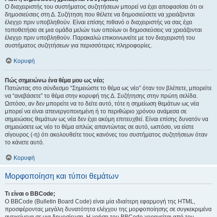
Ο διαχειριστής του συστήματος συζητήσεων μπορεί να έχει αποφασίσει ότι οι
δημοσιεύσεις στη Δ. Συζήτηση που θέλετε να δημοσιεύσετε να χρειάζονται
έλεγχο πριν υποβληθούν. Είναι επίσης πιθανό ο διαχειριστής να σας έχει
τοποθετήσει σε μια ομάδα μελών των οποίων οι δημοσιεύσεις να χρειάζονται
έλεγχο πριν υποβληθούν. Παρακαλώ επικοινωνείτε με τον διαχειριστή του
συστήματος συζητήσεων για περισσότερες πληροφορίες.
Κορυφή
Πώς σημειώνω ένα θέμα μου ως νέο;
Πατώντας στο σύνδεσμο “Σημειώστε το θέμα ως νέο” όταν τον βλέπετε, μπορείτε
να “ανεβάσετε” το θέμα στην κορυφή της Δ. Συζήτησης στην πρώτη σελίδα.
Ωστόσο, αν δεν μπορείτε να το δείτε αυτό, τότε η σημείωση θεμάτων ως νέα
μπορεί να είναι απενεργοποιημένη ή το περιθώριο χρόνου ανάμεσα σε
σημειώσεις θεμάτων ως νέα δεν έχει ακόμη επιτευχθεί. Είναι επίσης δυνατόν να
σημειώσετε ως νέο το θέμα απλώς απαντώντας σε αυτό, ωστόσο, να είστε
σίγουρος (-η) ότι ακολουθείτε τους κανόνες του συστήματος συζητήσεων όταν
το κάνετε αυτό.
Κορυφή
Μορφοποίηση και τύποι θεμάτων
Τι είναι ο BBCode;
Ο BBCode (Bulletin Board Code) είναι μία ιδιαίτερη εφαρμογή της HTML,
προσφέροντας μεγάλη δυνατότητα ελέγχου της μορφοποίησης σε συγκεκριμένα