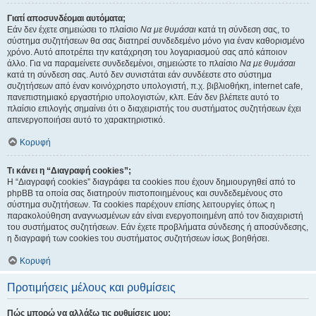
Γιατί αποσυνδέομαι αυτόματα;
Εάν δεν έχετε σημειώσει το πλαίσιο
Να με θυμάσαι
κατά τη σύνδεση σας, το
σύστημα συζητήσεων θα σας διατηρεί συνδεδεμένο μόνο για έναν καθορισμένο
χρόνο. Αυτό αποτρέπει την κατάχρηση του λογαριασμού σας από κάποιον
άλλο. Για να παραμείνετε συνδεδεμένοι, σημειώστε το πλαίσιο
Να με θυμάσαι
κατά τη σύνδεση σας. Αυτό δεν συνιστάται εάν συνδέεστε στο σύστημα
συζητήσεων από έναν κοινόχρηστο υπολογιστή, π.χ. βιβλιοθήκη, internet cafe,
πανεπιστημιακό εργαστήριο υπολογιστών, κλπ. Εάν δεν βλέπετε αυτό το
πλαίσιο επιλογής σημαίνει ότι ο διαχειριστής του συστήματος συζητήσεων έχει
απενεργοποιήσει αυτό το χαρακτηριστικό.
Κορυφή
Τι κάνει η “Διαγραφή cookies”;
Η “Διαγραφή cookies” διαγράφει τα cookies που έχουν δημιουργηθεί από το
phpBB τα οποία σας διατηρούν πιστοποιημένους και συνδεδεμένους στο
σύστημα συζητήσεων. Τα cookies παρέχουν επίσης λειτουργίες όπως η
παρακολούθηση αναγνωσμένων εάν είναι ενεργοποιημένη από τον διαχειριστή
του συστήματος συζητήσεων. Εάν έχετε προβλήματα σύνδεσης ή αποσύνδεσης,
η διαγραφή των cookies του συστήματος συζητήσεων ίσως βοηθήσει.
Κορυφή
Προτιμήσεις μέλους και ρυθμίσεις
Πώς μπορώ να αλλάξω τις ρυθμίσεις μου;