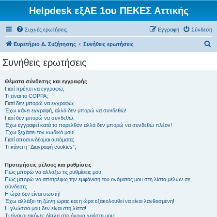
Helpdesk εξΑΕ 1ου ΠΕΚΕΣ Αττικής
Συχνές ερωτήσεις
Εγγραφή
Σύνδεση
Α
Ευρετήριο Δ. Συζήτησης
Συνήθεις ερωτήσεις
ν
Συνήθεις ερωτήσεις
α
ζ
Θέματα σύνδεσης και εγγραφής
Γιατί πρέπει να εγγραφώ;
ή
Τι είναι το COPPA;
τ
Γιατί δεν μπορώ να εγγραφώ;
Έχω κάνει εγγραφή, αλλά δεν μπορώ να συνδεθώ!
η
Γιατί δεν μπορώ να συνδεθώ;
Έχω εγγραφεί κατά το παρελθόν αλλά δεν μπορώ να συνδεθώ πλέον!
σ
Έχω ξεχάσει τον κωδικό μου!
η
Γιατί αποσυνδέομαι αυτόματα;
Τι κάνει η “Διαγραφή cookies”;
Προτιμήσεις μέλους και ρυθμίσεις
Πώς μπορώ να αλλάξω τις ρυθμίσεις μου;
Πώς μπορώ να αποτρέψω την εμφάνιση του ονόματος μου στη λίστα μελών σε
σύνδεση;
Η ώρα δεν είναι σωστή!
Έχω αλλάξει τη ζώνη ώρας και η ώρα εξακολουθεί να είναι λανθασμένη!
Η γλώσσα μου δεν είναι στη λίστα!
Τι είναι οι εικόνες δίπλα στο όνομα χρήστη μου;