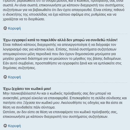
Πρώτον, βεβαιωθείτε ότι το όνομα μέλους και ο κωδικός πρόσβασής σας είναι
σωστά. Αν είναι σωστά, επικοινωνήστε με κάποιον διαχειριστή του συστήματος
συζητήσεων για να βεβαιωθείτε ότι δεν έχετε απαγορευθεί. Είναι επίσης πιθανό
ο ιδιοκτήτης της ιστοσελίδας να έχει κάποιο σφάλμα στις ρυθμίσεις και να
χρειάζεται να το διορθώσει.
Κορυφή
Έχω εγγραφεί κατά το παρελθόν αλλά δεν μπορώ να συνδεθώ πλέον!
Είναι πιθανό κάποιος διαχειριστής να απενεργοποίησε ή να διέγραψε τον
λογαριασμό σας για κάποιο λόγο. Επίσης, πολλά συστήματα συζητήσεων
απομακρύνουν μέλη περιοδικά που δεν έχουν δημοσιεύσει μηνύματα για
μεγάλο χρονικό διάστημα για να μειώσουν το μέγεθος της βάσης δεδομένων.
Εάν αυτό συμβαίνει, προσπαθήστε να εγγραφείτε ξανά και να εμπλακείτε στις
δημόσιες συζητήσεις.
Κορυφή
Έχω ξεχάσει τον κωδικό μου!
Μην πανικοβάλλεστε! Αν και ο κωδικός πρόσβασής σας δεν μπορεί να
ανακτηθεί, μπορεί εύκολα να επαναφερθεί. Επισκεφθείτε τη σελίδα σύνδεσης και
πατήστε στο
Ξέχασα τον κωδικό μου
. Ακολουθήστε τις οδηγίες και θα είστε σε
θέση να συνδεθείτε πάλι σύντομα.
Ωστόσο, αν δεν είστε σε θέση να επαναφέρετε τον κωδικό πρόσβασής σας,
επικοινωνήστε με κάποιον διαχειριστή του συστήματος συζητήσεων.
Κορυφή