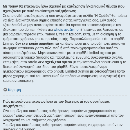
Με ποιον θα επικοινωνήσω σχετικά με κατάχρηση ή/και νομικά θέματα που
σχετίζονται με αυτό το σύστημα συζητήσεων;
Σε οποιονδήποτε διαχειριστή που αναγράφεται στη σελίδα “Η Ομάδα” θα πρέπει
να είναι ένα κατάλληλο σημείο επαφής για τις καταγγελίες σας. Εάν αυτός
εξακολουθεί να μην ανταποκρίνεται τότε θα πρέπει να επικοινωνήσετε με τον
ιδιοκτήτη του domain (κάντε μια
whois αναζήτηση
) ή, εάν αυτός λειτουργεί σε
μια δωρεάν υπηρεσία (π.χ. Yahoo !, free.fr, f2s.com, κλπ), με τη διοίκηση ή το
τμήμα καταχρήσεων της υπηρεσίας αυτής. Παρακαλώ σημειώστε ότι το phpBB
Limited
δεν έχει καμία αρμοδιότητα
και δεν μπορεί με οποιονδήποτε τρόπο να
θεωρηθεί υπεύθυνο για το πώς, πού ή από ποιον χρησιμοποιείται αυτό το
σύστημα συζητήσεων. Μην επικοινωνείτε με το phpBB Limited σχετικά με
οποιαδήποτε νομικό (παύσης και παράλειψης, ευθύνης, συκοφαντικό σχόλιο,
κλπ.) ζήτημα το οποίο
δεν σχετίζεται άμεσα
με την ιστοσελίδα phpBB.com ή το
διακριτικό λογισμικό του ιδίου του phpBB. Εάν αποστείλετε μήνυμα
ηλεκτρονικού ταχυδρομείου στο phpBB Limited σχετικά
με οποιοδήποτε τρίτο
μέρος
χρήσης αυτού του λογισμικού θα πρέπει να αναμένετε μια αρνητική ή και
καμία ανταπόκριση.
Κορυφή
Πώς μπορώ να επικοινωνήσω με τον διαχειριστή του συστήματος
συζητήσεων;
Όλα τα μέλη του συστήματος συζητήσεων μπορούν να χρησιμοποιούν τη
φόρμα “Επικοινωνήστε μαζί μας”, εάν η επιλογή είναι ενεργοποιημένη από τον
διαχειριστή του συστήματος συζητήσεων.
Τα μέλη του συστήματος συζητήσεων μπορούν επίσης να χρησιμοποιούν τον
σύνδεσμο “Η ομάδα”.