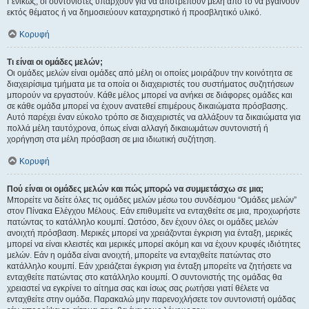
Γενικώς, οι συντονιστές υπάρχουν για να αποτρέπουν μέλη από το να βγαίνουν
εκτός θέματος ή να δημοσιεύουν καταχρηστικό ή προσβλητικό υλικό.
Κορυφή
Τι είναι οι ομάδες μελών;
Οι ομάδες μελών είναι ομάδες από μέλη οι οποίες μοιράζουν την κοινότητα σε
διαχειρίσιμα τμήματα με τα οποία οι διαχειριστές του συστήματος συζητήσεων
μπορούν να εργαστούν. Κάθε μέλος μπορεί να ανήκει σε διάφορες ομάδες και
σε κάθε ομάδα μπορεί να έχουν ανατεθεί επιμέρους δικαιώματα πρόσβασης.
Αυτό παρέχει έναν εύκολο τρόπο σε διαχειριστές να αλλάξουν τα δικαιώματα για
πολλά μέλη ταυτόχρονα, όπως είναι αλλαγή δικαιωμάτων συντονιστή ή
χορήγηση στα μέλη πρόσβαση σε μια ιδιωτική συζήτηση.
Κορυφή
Πού είναι οι ομάδες μελών και πώς μπορώ να συμμετάσχω σε μια;
Μπορείτε να δείτε όλες τις ομάδες μελών μέσω του συνδέσμου “Ομάδες μελών”
στον Πίνακα Ελέγχου Μέλους. Εάν επιθυμείτε να ενταχθείτε σε μια, προχωρήστε
πατώντας το κατάλληλο κουμπί. Ωστόσο, δεν έχουν όλες οι ομάδες μελών
ανοιχτή πρόσβαση. Μερικές μπορεί να χρειάζονται έγκριση για ένταξη, μερικές
μπορεί να είναι κλειστές και μερικές μπορεί ακόμη και να έχουν κρυφές ιδιότητες
μελών. Εάν η ομάδα είναι ανοιχτή, μπορείτε να ενταχθείτε πατώντας στο
κατάλληλο κουμπί. Εάν χρειάζεται έγκριση για ένταξη μπορείτε να ζητήσετε να
ενταχθείτε πατώντας στο κατάλληλο κουμπί. Ο συντονιστής της ομάδας θα
χρειαστεί να εγκρίνει το αίτημα σας και ίσως σας ρωτήσει γιατί θέλετε να
ενταχθείτε στην ομάδα. Παρακαλώ μην παρενοχλήσετε τον συντονιστή ομάδας