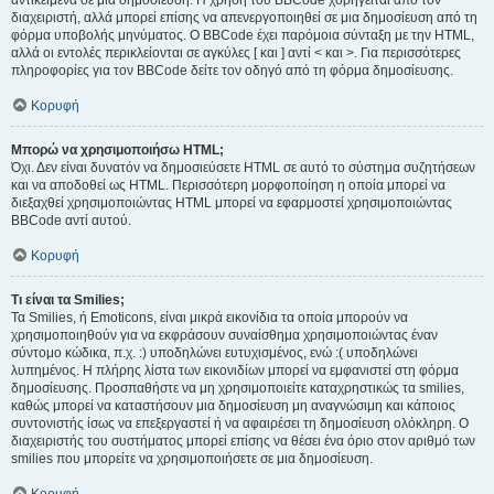
αντικείμενα σε μια δημοσίευση. Η χρήση του BBCode χορηγείται από τον
διαχειριστή, αλλά μπορεί επίσης να απενεργοποιηθεί σε μια δημοσίευση από τη
φόρμα υποβολής μηνύματος. Ο BBCode έχει παρόμοια σύνταξη με την HTML,
αλλά οι εντολές περικλείονται σε αγκύλες [ και ] αντί < και >. Για περισσότερες
πληροφορίες για τον BBCode δείτε τον οδηγό από τη φόρμα δημοσίευσης.
Κορυφή
Μπορώ να χρησιμοποιήσω HTML;
Όχι. Δεν είναι δυνατόν να δημοσιεύσετε HTML σε αυτό το σύστημα συζητήσεων
και να αποδοθεί ως HTML. Περισσότερη μορφοποίηση η οποία μπορεί να
διεξαχθεί χρησιμοποιώντας HTML μπορεί να εφαρμοστεί χρησιμοποιώντας
BBCode αντί αυτού.
Κορυφή
Τι είναι τα Smilies;
Τα Smilies, ή Emoticons, είναι μικρά εικονίδια τα οποία μπορούν να
χρησιμοποιηθούν για να εκφράσουν συναίσθημα χρησιμοποιώντας έναν
σύντομο κώδικα, π.χ. :) υποδηλώνει ευτυχισμένος, ενώ :( υποδηλώνει
λυπημένος. Η πλήρης λίστα των εικονιδίων μπορεί να εμφανιστεί στη φόρμα
δημοσίευσης. Προσπαθήστε να μη χρησιμοποιείτε καταχρηστικώς τα smilies,
καθώς μπορεί να καταστήσουν μια δημοσίευση μη αναγνώσιμη και κάποιος
συντονιστής ίσως να επεξεργαστεί ή να αφαιρέσει τη δημοσίευση ολόκληρη. Ο
διαχειριστής του συστήματος μπορεί επίσης να θέσει ένα όριο στον αριθμό των
smilies που μπορείτε να χρησιμοποιήσετε σε μια δημοσίευση.