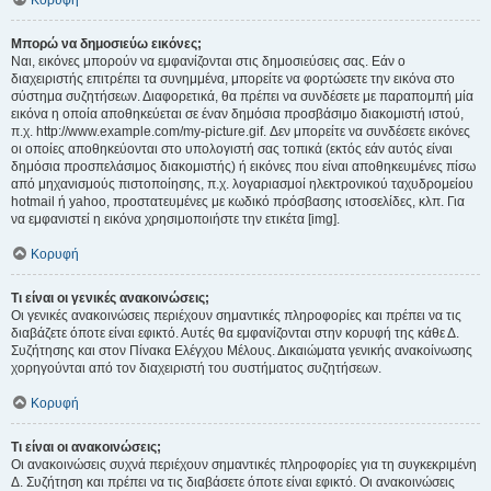
Κορυφή
Μπορώ να δημοσιεύω εικόνες;
Ναι, εικόνες μπορούν να εμφανίζονται στις δημοσιεύσεις σας. Εάν ο
διαχειριστής επιτρέπει τα συνημμένα, μπορείτε να φορτώσετε την εικόνα στο
σύστημα συζητήσεων. Διαφορετικά, θα πρέπει να συνδέσετε με παραπομπή μία
εικόνα η οποία αποθηκεύεται σε έναν δημόσια προσβάσιμο διακομιστή ιστού,
π.χ. http://www.example.com/my-picture.gif. Δεν μπορείτε να συνδέσετε εικόνες
οι οποίες αποθηκεύονται στο υπολογιστή σας τοπικά (εκτός εάν αυτός είναι
δημόσια προσπελάσιμος διακομιστής) ή εικόνες που είναι αποθηκευμένες πίσω
από μηχανισμούς πιστοποίησης, π.χ. λογαριασμοί ηλεκτρονικού ταχυδρομείου
hotmail ή yahoo, προστατευμένες με κωδικό πρόσβασης ιστοσελίδες, κλπ. Για
να εμφανιστεί η εικόνα χρησιμοποιήστε την ετικέτα [img].
Κορυφή
Τι είναι οι γενικές ανακοινώσεις;
Οι γενικές ανακοινώσεις περιέχουν σημαντικές πληροφορίες και πρέπει να τις
διαβάζετε όποτε είναι εφικτό. Αυτές θα εμφανίζονται στην κορυφή της κάθε Δ.
Συζήτησης και στον Πίνακα Ελέγχου Μέλους. Δικαιώματα γενικής ανακοίνωσης
χορηγούνται από τον διαχειριστή του συστήματος συζητήσεων.
Κορυφή
Τι είναι οι ανακοινώσεις;
Οι ανακοινώσεις συχνά περιέχουν σημαντικές πληροφορίες για τη συγκεκριμένη
Δ. Συζήτηση και πρέπει να τις διαβάσετε όποτε είναι εφικτό. Οι ανακοινώσεις