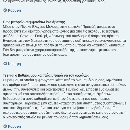
ως άβαταρ και είναι γενικώς μοναδική, προσωπική για κάθε μέλος.
Κορυφή
Πώς μπορώ να εμφανίσω ένα άβαταρ;
Μέσα στον Πίνακα Ελέγχου Μέλους, στην καρτέλα “Προφίλ”, μπορείτε να
προσθέσετε ένα άβαταρ, χρησιμοποιώντας μια από τις ακόλουθες τέσσερις
μεθόδους: Gravatar, Γκαλερί, Φόρτωση από σύνδεσμο ή Φόρτωση άβαταρ.
Εναπόκειται στον διαχειριστή του συστήματος συζητήσεων να ενεργοποιήσει τα
άβαταρ και να επιλέξει τον τρόπο με τον οποίο μπορεί να καταστούν διαθέσιμα.
Εάν δεν μπορείτε να χρησιμοποιήσετε άβαταρ, επικοινωνήστε με κάποιον
διαχειριστή του συστήματος συζητήσεων.
Κορυφή
Τι είναι ο βαθμός μου και πώς μπορώ να τον αλλάξω;
Οι βαθμοί, οι οποίοι εμφανίζονται κάτω από το όνομα μέλους σας, δηλώνουν
τον αριθμό των δημοσιεύσεων που έχετε κάνει ή είναι αναγνωριστικό ορισμένων
μελών, π.χ. συντονιστές και διαχειριστές. Γενικώς, δεν μπορείτε να αλλάξετε
άμεσα το κείμενο οποιουδήποτε βαθμού του συστήματος συζητήσεων
δεδομένου ότι αυτό καθορίζεται από τον διαχειριστή του συστήματος
συζητήσεων. Παρακαλώ μην κάνετε κατάχρηση του συστήματος συζητήσεων με
άσκοπες δημοσιεύσεις μόνο και μόνο για να ανεβάσετε τον βαθμό σας. Τα
περισσότερα συστήματα συζητήσεων δεν το ανέχονται αυτό και ο συντονιστής ή
ο διαχειριστής απλώς θα μειώσει τον αριθμό των δημοσιεύσεων σας.
Κορυφή