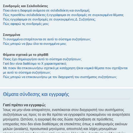
Συνδρομές και Σελιδοδείκτες
Ποια είναι η διαφορά ανάμεσα σε σελιδοδείκτη και συνδρομή;
Πώς προσθέτω σελιδοδείκτες ή εγγράφομαι σε συνδρομές σε συγκεκριμένα θέματα;
Πώς εγγράφομαι σε συνδρομές σε συγκεκριμένες Δ. Συζητήσεις;
Πώς αφαιρώ τις συνδρομές μου;
Συνημμένα
Τι συνημμένα επιτρέπονται σε αυτό το σύστημα συζητήσεων;
Πώς μπορώ να βρω όλα τα συνημμένα μου;
Θέματα σχετικά με το phpBB
Ποιος έχει δημιουργήσει αυτό το σύστημα συζητήσεων;
Γιατί δεν είναι διαθέσιμο το Χ χαρακτηριστικό;
Με ποιον θα επικοινωνήσω σχετικά με κατάχρηση ή/και νομικά θέματα που σχετίζονται
με αυτό το σύστημα συζητήσεων;
Πώς μπορώ να επικοινωνήσω με τον διαχειριστή του συστήματος συζητήσεων;
Θέματα σύνδεσης και εγγραφής
Γιατί πρέπει να εγγραφώ;
Ίσως να μην είναι απαραίτητο, εναπόκειται στον διαχειριστή του συστήματος
συζητήσεων ως προς το αν θα πρέπει να εγγραφείτε προκειμένου να αναρτήσετε
μηνύματα. Ωστόσο, η εγγραφή θα σας δώσει πρόσβαση σε πρόσθετες
υπηρεσίες που δεν είναι διαθέσιμες σε επισκέπτες όπως ο καθορισμός εικόνων
μελών (avatars), προσωπικά μηνύματα, αποστολή και λήψη μηνυμάτων