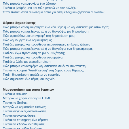
Πώς μπορώ να εμφανίσω ένα άβαταρ;
Τι είναι ο βαθμός μου και πώς μπορώ να τον αλλάξω;
Όταν πατάω στον σύνδεσμο email για ένα μέλος μου ζητάει να συνδεθώ;
Θέματα δημοσίευσης
Πώς μπορώ να δημιουργήσω ένα νέο θέμα ή να δημοσιεύσω μια απάντηση;
Πώς μπορώ να επεξεργαστώ ή να διαγράψω μια δημοσίευση;
Πώς προσθέτω μια υπογραφή στη δημοσίευση μου;
Πώς δημιουργώ ένα δημοψήφισμα;
Γιατί δεν μπορώ να προσθέσω περισσότερες επιλογές ψήφων;
Πώς μπορώ να επεξεργαστώ ή να διαγράψω ένα δημοψήφισμα;
Γιατί δεν έχω πρόσβαση σε μια Δ. Συζήτηση;
Γιατί δεν μπορώ να προσθέσω συνημμένα;
Γιατί έχω λάβει μια προειδοποίηση;
Πώς μπορώ να αναφέρω δημοσιεύσεις σε έναν συντονιστή;
Τι είναι το κουμπί “Αποθήκευση” στη δημοσίευση θέματος;
Γιατί η δημοσίευση χρειάζεται να εγκριθεί;
Πώς σημειώνω ένα θέμα μου ως νέο;
Μορφοποίηση και τύποι θεμάτων
Τι είναι ο BBCode;
Μπορώ να χρησιμοποιήσω HTML;
Τι είναι τα Smilies;
Μπορώ να δημοσιεύω εικόνες;
Τι είναι οι γενικές ανακοινώσεις;
Τι είναι οι ανακοινώσεις;
Τι είναι τα επισημασμένα θέματα;
Τι είναι τα κλειδωμένα θέματα;
Τι είναι τα εικονίδια θεμάτων;