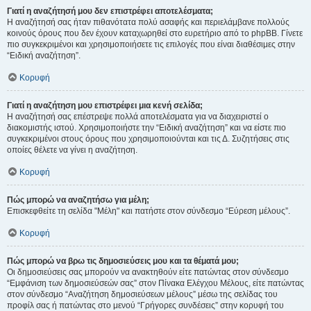
Γιατί η αναζήτησή μου δεν επιστρέφει αποτελέσματα;
Η αναζήτησή σας ήταν πιθανότατα πολύ ασαφής και περιελάμβανε πολλούς
κοινούς όρους που δεν έχουν καταχωρηθεί στο ευρετήριο από το phpBB. Γίνετε
πιο συγκεκριμένοι και χρησιμοποιήσετε τις επιλογές που είναι διαθέσιμες στην
“Ειδική αναζήτηση”.
Κορυφή
Γιατί η αναζήτηση μου επιστρέφει μια κενή σελίδα;
Η αναζήτησή σας επέστρεψε πολλά αποτελέσματα για να διαχειριστεί ο
διακομιστής ιστού. Χρησιμοποιήστε την “Ειδική αναζήτηση” και να είστε πιο
συγκεκριμένοι στους όρους που χρησιμοποιούνται και τις Δ. Συζητήσεις στις
οποίες θέλετε να γίνει η αναζήτηση.
Κορυφή
Πώς μπορώ να αναζητήσω για μέλη;
Επισκεφθείτε τη σελίδα "Μέλη" και πατήστε στον σύνδεσμο “Εύρεση μέλους”.
Κορυφή
Πώς μπορώ να βρω τις δημοσιεύσεις μου και τα θέματά μου;
Οι δημοσιεύσεις σας μπορούν να ανακτηθούν είτε πατώντας στον σύνδεσμο
“Εμφάνιση των δημοσιεύσεών σας” στον Πίνακα Ελέγχου Μέλους, είτε πατώντας
στον σύνδεσμο “Αναζήτηση δημοσιεύσεων μέλους” μέσω της σελίδας του
προφίλ σας ή πατώντας στο μενού “Γρήγορες συνδέσεις” στην κορυφή του