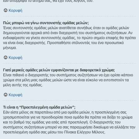
εάν απορρίψει το αίτημα σας, θα έχει τους λόγους του.
Κορυφή
Πώς μπορώ να γίνω συντονιστής ομάδας μελών;
Ένας συντονιστής ομάδας μελών ανατίθεται συνήθως όταν οι ομάδες μελών
δημιουργούνται αρχικά από έναν διαχειριστή του συστήματος συζητήσεων. Αν
ενδιαφέρεστε να γίνετε συντονιστής ομάδας, το πρώτο σημείο επαφής θα πρέπει
να είναι ένας διαχειριστής. Προσπαθήστε στέλνοντάς του ένα προσωπικό
μήνυμα.
Κορυφή
Γιατί μερικές ομάδες μελών εμφανίζονται με διαφορετικό χρώμα;
Είναι πιθανό ο διαχειριστής του συστήματος συζητήσεων να έχει ορίσει κάποιο
χρώμα στα μέλη μιας ομάδας μελών ώστε να είναι εύκολο να εντοπιστούν τα
μέλη αυτής της ομάδας.
Κορυφή
Τι είναι η “Προεπιλεγμένη ομάδα μελών”;
Εάν είστε μέλος σε παραπάνω από μια ομάδα μελών, η προεπιλεγμένη σας
χρησιμοποιείται για να προσδιορίσει ποια ομάδα θα πρέπει να δείξει το χρώμα
και το βαθμό της ομάδας για εσάς από προεπιλογή. Ο διαχειριστής του
συστήματος συζητήσεων μπορεί να σας παραχωρήσει δικαίωμα να αλλάξετε την
προεπιλεγμένη ομάδα σας μέσω του Πίνακα Ελέγχου Μέλους.