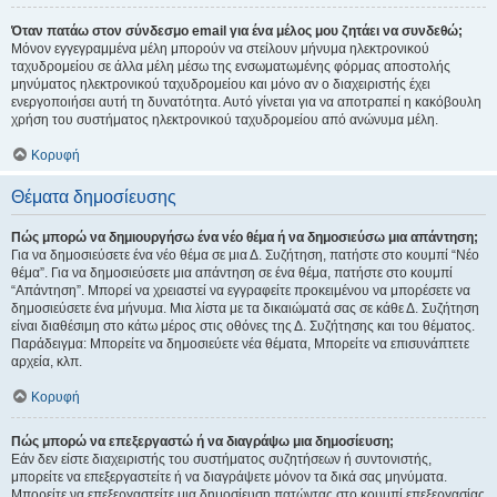
Όταν πατάω στον σύνδεσμο email για ένα μέλος μου ζητάει να συνδεθώ;
Μόνον εγγεγραμμένα μέλη μπορούν να στείλουν μήνυμα ηλεκτρονικού
ταχυδρομείου σε άλλα μέλη μέσω της ενσωματωμένης φόρμας αποστολής
μηνύματος ηλεκτρονικού ταχυδρομείου και μόνο αν ο διαχειριστής έχει
ενεργοποιήσει αυτή τη δυνατότητα. Αυτό γίνεται για να αποτραπεί η κακόβουλη
χρήση του συστήματος ηλεκτρονικού ταχυδρομείου από ανώνυμα μέλη.
Κορυφή
Θέματα δημοσίευσης
Πώς μπορώ να δημιουργήσω ένα νέο θέμα ή να δημοσιεύσω μια απάντηση;
Για να δημοσιεύσετε ένα νέο θέμα σε μια Δ. Συζήτηση, πατήστε στο κουμπί “Νέο
θέμα”. Για να δημοσιεύσετε μια απάντηση σε ένα θέμα, πατήστε στο κουμπί
“Απάντηση”. Μπορεί να χρειαστεί να εγγραφείτε προκειμένου να μπορέσετε να
δημοσιεύσετε ένα μήνυμα. Μια λίστα με τα δικαιώματά σας σε κάθε Δ. Συζήτηση
είναι διαθέσιμη στο κάτω μέρος στις οθόνες της Δ. Συζήτησης και του θέματος.
Παράδειγμα: Μπορείτε να δημοσιεύετε νέα θέματα, Μπορείτε να επισυνάπτετε
αρχεία, κλπ.
Κορυφή
Πώς μπορώ να επεξεργαστώ ή να διαγράψω μια δημοσίευση;
Εάν δεν είστε διαχειριστής του συστήματος συζητήσεων ή συντονιστής,
μπορείτε να επεξεργαστείτε ή να διαγράψετε μόνον τα δικά σας μηνύματα.
Μπορείτε να επεξεργαστείτε μια δημοσίευση πατώντας στο κουμπί επεξεργασίας