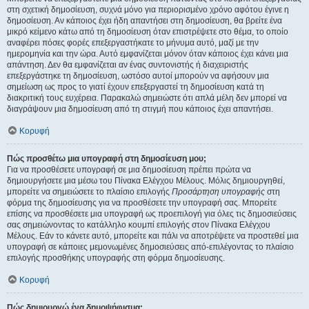
στη σχετική δημοσίευση, συχνά μόνο για περιορισμένο χρόνο αφότου έγινε η
δημοσίευση. Αν κάποιος έχει ήδη απαντήσει στη δημοσίευση, θα βρείτε ένα
μικρό κείμενο κάτω από τη δημοσίευση όταν επιστρέψετε στο θέμα, το οποίο
αναφέρει πόσες φορές επεξεργαστήκατε το μήνυμα αυτό, μαζί με την
ημερομηνία και την ώρα. Αυτό εμφανίζεται μόνον όταν κάποιος έχει κάνει μια
απάντηση. Δεν θα εμφανίζεται αν ένας συντονιστής ή διαχειριστής
επεξεργάστηκε τη δημοσίευση, ωστόσο αυτοί μπορούν να αφήσουν μια
σημείωση ως προς το γιατί έχουν επεξεργαστεί τη δημοσίευση κατά τη
διακριτική τους ευχέρεια. Παρακαλώ σημειώστε ότι απλά μέλη δεν μπορεί να
διαγράψουν μια δημοσίευση από τη στιγμή που κάποιος έχει απαντήσει.
Κορυφή
Πώς προσθέτω μια υπογραφή στη δημοσίευση μου;
Για να προσθέσετε υπογραφή σε μια δημοσίευση πρέπει πρώτα να
δημιουργήσετε μια μέσω του Πίνακα Ελέγχου Μέλους. Μόλις δημιουργηθεί,
μπορείτε να σημειώσετε το πλαίσιο επιλογής
Προσάρτηση υπογραφής
στη
φόρμα της δημοσίευσης για να προσθέσετε την υπογραφή σας. Μπορείτε
επίσης να προσθέσετε μια υπογραφή ως προεπιλογή για όλες τις δημοσιεύσεις
σας σημειώνοντας το κατάλληλο κουμπί επιλογής στον Πίνακα Ελέγχου
Μέλους. Εάν το κάνετε αυτό, μπορείτε και πάλι να αποτρέψετε να προστεθεί μια
υπογραφή σε κάποιες μεμονωμένες δημοσιεύσεις από-επιλέγοντας το πλαίσιο
επιλογής προσθήκης υπογραφής στη φόρμα δημοσίευσης.
Κορυφή
Πώς δημιουργώ ένα δημοψήφισμα;