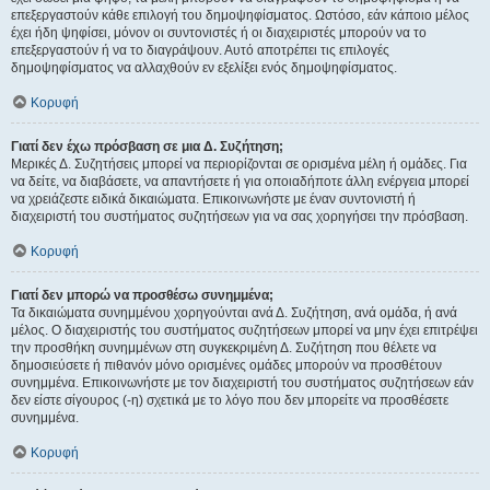
επεξεργαστούν κάθε επιλογή του δημοψηφίσματος. Ωστόσο, εάν κάποιο μέλος
έχει ήδη ψηφίσει, μόνον οι συντονιστές ή οι διαχειριστές μπορούν να το
επεξεργαστούν ή να το διαγράψουν. Αυτό αποτρέπει τις επιλογές
δημοψηφίσματος να αλλαχθούν εν εξελίξει ενός δημοψηφίσματος.
Κορυφή
Γιατί δεν έχω πρόσβαση σε μια Δ. Συζήτηση;
Μερικές Δ. Συζητήσεις μπορεί να περιορίζονται σε ορισμένα μέλη ή ομάδες. Για
να δείτε, να διαβάσετε, να απαντήσετε ή για οποιαδήποτε άλλη ενέργεια μπορεί
να χρειάζεστε ειδικά δικαιώματα. Επικοινωνήστε με έναν συντονιστή ή
διαχειριστή του συστήματος συζητήσεων για να σας χορηγήσει την πρόσβαση.
Κορυφή
Γιατί δεν μπορώ να προσθέσω συνημμένα;
Τα δικαιώματα συνημμένου χορηγούνται ανά Δ. Συζήτηση, ανά ομάδα, ή ανά
μέλος. Ο διαχειριστής του συστήματος συζητήσεων μπορεί να μην έχει επιτρέψει
την προσθήκη συνημμένων στη συγκεκριμένη Δ. Συζήτηση που θέλετε να
δημοσιεύσετε ή πιθανόν μόνο ορισμένες ομάδες μπορούν να προσθέτουν
συνημμένα. Επικοινωνήστε με τον διαχειριστή του συστήματος συζητήσεων εάν
δεν είστε σίγουρος (-η) σχετικά με το λόγο που δεν μπορείτε να προσθέσετε
συνημμένα.
Κορυφή