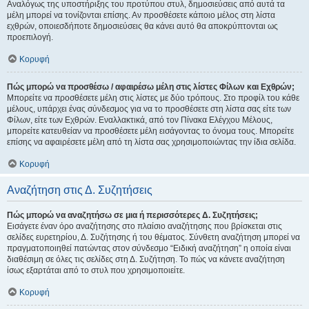
Αναλόγως της υποστήριξης του προτύπου στυλ, δημοσιεύσεις από αυτά τα
μέλη μπορεί να τονίζονται επίσης. Αν προσθέσετε κάποιο μέλος στη λίστα
εχθρών, οποιεσδήποτε δημοσιεύσεις θα κάνει αυτό θα αποκρύπτονται ως
προεπιλογή.
Κορυφή
Πώς μπορώ να προσθέσω / αφαιρέσω μέλη στις λίστες Φίλων και Εχθρών;
Μπορείτε να προσθέσετε μέλη στις λίστες με δύο τρόπους. Στο προφίλ του κάθε
μέλους, υπάρχει ένας σύνδεσμος για να το προσθέσετε στη λίστα σας είτε των
Φίλων, είτε των Εχθρών. Εναλλακτικά, από τον Πίνακα Ελέγχου Μέλους,
μπορείτε κατευθείαν να προσθέσετε μέλη εισάγοντας το όνομα τους. Μπορείτε
επίσης να αφαιρέσετε μέλη από τη λίστα σας χρησιμοποιώντας την ίδια σελίδα.
Κορυφή
Αναζήτηση στις Δ. Συζητήσεις
Πώς μπορώ να αναζητήσω σε μια ή περισσότερες Δ. Συζητήσεις;
Εισάγετε έναν όρο αναζήτησης στο πλαίσιο αναζήτησης που βρίσκεται στις
σελίδες ευρετηρίου, Δ. Συζήτησης ή του θέματος. Σύνθετη αναζήτηση μπορεί να
πραγματοποιηθεί πατώντας στον σύνδεσμο “Ειδική αναζήτηση” η οποία είναι
διαθέσιμη σε όλες τις σελίδες στη Δ. Συζήτηση. Το πώς να κάνετε αναζήτηση
ίσως εξαρτάται από το στυλ που χρησιμοποιείτε.
Κορυφή