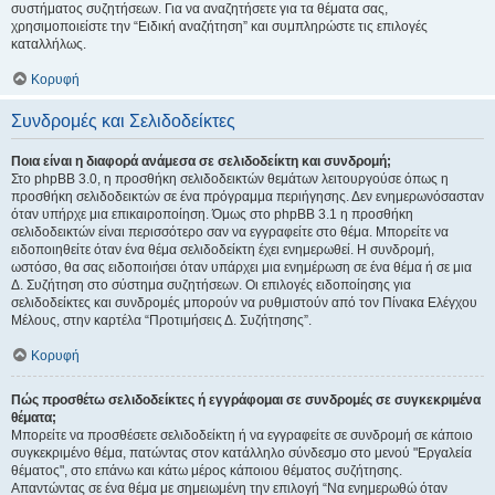
συστήματος συζητήσεων. Για να αναζητήσετε για τα θέματα σας,
χρησιμοποιείστε την “Ειδική αναζήτηση” και συμπληρώστε τις επιλογές
καταλλήλως.
Κορυφή
Συνδρομές και Σελιδοδείκτες
Ποια είναι η διαφορά ανάμεσα σε σελιδοδείκτη και συνδρομή;
Στο phpBB 3.0, η προσθήκη σελιδοδεικτών θεμάτων λειτουργούσε όπως η
προσθήκη σελιδοδεικτών σε ένα πρόγραμμα περιήγησης. Δεν ενημερωνόσασταν
όταν υπήρχε μια επικαιροποίηση. Όμως στο phpBB 3.1 η προσθήκη
σελιδοδεικτών είναι περισσότερο σαν να εγγραφείτε στο θέμα. Μπορείτε να
ειδοποιηθείτε όταν ένα θέμα σελιδοδείκτη έχει ενημερωθεί. Η συνδρομή,
ωστόσο, θα σας ειδοποιήσει όταν υπάρχει μια ενημέρωση σε ένα θέμα ή σε μια
Δ. Συζήτηση στο σύστημα συζητήσεων. Οι επιλογές ειδοποίησης για
σελιδοδείκτες και συνδρομές μπορούν να ρυθμιστούν από τον Πίνακα Ελέγχου
Μέλους, στην καρτέλα “Προτιμήσεις Δ. Συζήτησης”.
Κορυφή
Πώς προσθέτω σελιδοδείκτες ή εγγράφομαι σε συνδρομές σε συγκεκριμένα
θέματα;
Μπορείτε να προσθέσετε σελιδοδείκτη ή να εγγραφείτε σε συνδρομή σε κάποιο
συγκεκριμένο θέμα, πατώντας στον κατάλληλο σύνδεσμο στο μενού "Εργαλεία
θέματος", στο επάνω και κάτω μέρος κάποιου θέματος συζήτησης.
Απαντώντας σε ένα θέμα με σημειωμένη την επιλογή “Να ενημερωθώ όταν