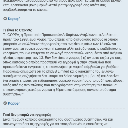
ηλεκτρονικού ταχυδρομείου από και προς άλλα μέλη, ένταξη σε ομάδα μελών,
κλπ. Χρειάζονται μόνο μερικά λεπτά για την εγγραφή σας οπότε σας
συμβουλεύουμε να το κάνετε.
Κορυφή
Τι είναι το COPPA;
Το COPPA, ή Προστασία Προσωπικών Δεδομένων Ανηλίκων στο Διαδίκτυο,
πράξη του 1998, είναι νόμος που απαιτεί από δικτυακούς τόπους οι οποίοι
μπορούν να συλλέγουν πληροφορίες από ανηλίκους κάτω των 13 ετών να
έχουν γραπτή γονική συναίνεση ή κάποια άλλη μέθοδο νομικής επιβεβαίωσης
κηδεμόνα, που να επιτρέπει τη συλλογή προσωπικών δεδομένων από ανήλικο
ηλικίας μικρότερης των 13. Εάν δεν είστε σίγουρος (-η) αν αυτό ισχύει για σας,
όπως κάποιος ο οποίος προσπαθεί να εγγραφεί ή στην ιστοσελίδα που
προσπαθείτε να εγγραφείτε, επικοινωνήστε με νομικό σύμβουλο για βοήθεια.
Παρακαλώ σημειώστε ότι το phpBB Limited και ο ιδιοκτήτης του εν λόγω
συστήματος συζητήσεων δεν μπορεί να δώσει νομική συμβουλή και δεν είναι
ένα σημείο επαφής για ενδοιασμούς νομικού χαρακτήρα οποιουδήποτε είδους,
εκτός από τις περιπτώσεις που περιγράφονται στην ερώτηση “Με ποιόν θα
επικοινωνήσω σχετικά με νομικά ή θέματα κατάχρησης πάνω στο σύστημα
συζητήσεων;”.
Κορυφή
Γιατί δεν μπορώ να εγγραφώ;
Είναι πιθανόν κάποιος διαχειριστής του συστήματος συζητήσεων να έχει
απενεργοποιήσει τις εγγραφές για να αποτρέψει νέους επισκέπτες να