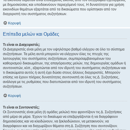
Τα εικονίδια θεμάτων είναι επιλεγμένες εικόνες από τον συγγραφέα σχετιζόμενες
με δημοσιεύσεις και υποδεικνύουν περιεχόμενό τους. Η δυνατότητα για χρήση
εικονιδίων θεμάτων εξαρτάται από τα δικαιώματα που ορίστηκαν από τον
διαχειριστή του συστήματος συζητήσεων.
Κορυφή
Επίπεδα μελών και Ομάδες
Τι είναι οι Διαχειριστές;
Οι Διαχειριστές είναι μέλη με τον υψηλότερο βαθμό ελέγχου σε όλο το σύστημα
συζητήσεων. Τα μέλη αυτά μπορούν να ελέγχουν όλες τις πτυχές της
λειτουργίας του συστήματος συζητήσεων, συμπεριλαμβανομένων του
καθορισμού δικαιωμάτων, της απαγόρευσης μελών, της δημιουργίας ομάδων ή
συντονιστών, κλπ., εξαρτώνται από τον ιδρυτή του συστήματος συζητήσεων και
τι δικαιώματα αυτός ή αυτή έχει δώσει στους άλλους διαχειριστές. Μπορούν
επίσης να έχουν πλήρεις δυνατότητες συντονιστή σε όλες τις Δ. Συζητήσεις,
ανάλογα με τις ρυθμίσεις που διατυπώνεται από τον ιδρυτή του συστήματος
συζητήσεων.
Κορυφή
Τι είναι οι Συντονιστές;
Οι Συντονιστές είναι μέλη (ή ομάδες μελών) που φροντίζουν τις Δ. Συζητήσεις
από μέρα σε μέρα. Έχουν το δικαίωμα να επεξεργάζονται ή να διαγράφουν
δημοσιεύσεις και να κλειδώνουν, να ξεκλειδώνουν, να μετακινούν, να
διαγράφουν και να διαχωρίζουν θέματα στη Δ. Συζήτηση που συντονίζουν.