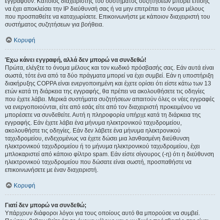
εγγραφούν. Κάποιος διαχειριστής του συστήματος συζητήσεων μπορεί επίσης
να έχει αποκλείσει την IP διεύθυνσή σας ή να μην επιτρέπει το όνομα μέλους
που προσπαθείτε να καταχωρίσετε. Επικοινωνήστε με κάποιον διαχειριστή του
συστήματος συζητήσεων για βοήθεια.
Κορυφή
Έχω κάνει εγγραφή, αλλά δεν μπορώ να συνδεθώ!
Πρώτα, ελέγξτε το όνομα μέλους και τον κωδικό πρόσβασής σας. Εάν αυτά είναι
σωστά, τότε ένα από τα δύο πράγματα μπορεί να έχει συμβεί. Εάν η υποστήριξη
διακήρυξης COPPA είναι ενεργοποιημένη και έχετε ορίσει ότι είστε κάτω των 13
ετών κατά τη διάρκεια της εγγραφής, θα πρέπει να ακολουθήσετε τις οδηγίες
που έχετε λάβει. Μερικά συστήματα συζητήσεων απαιτούν όλες οι νέες εγγραφές
να ενεργοποιούνται, είτε από εσάς είτε από τον διαχειριστή προκειμένου να
μπορέσετε να συνδεθείτε. Αυτή η πληροφορία υπήρχε κατά τη διάρκεια της
εγγραφής. Εάν έχετε λάβει ένα μήνυμα ηλεκτρονικού ταχυδρομείου,
ακολουθήστε τις οδηγίες. Εάν δεν λάβετε ένα μήνυμα ηλεκτρονικού
ταχυδρομείου, ενδεχομένως να έχετε δώσει μια λανθασμένη διεύθυνση
ηλεκτρονικού ταχυδρομείου ή το μήνυμα ηλεκτρονικού ταχυδρομείου, έχει
μπλοκαριστεί από κάποιο φίλτρο spam. Εάν είστε σίγουρος (-η) ότι η διεύθυνση
ηλεκτρονικού ταχυδρομείου που δώσατε είναι σωστή, προσπαθήστε να
επικοινωνήσετε με έναν διαχειριστή.
Κορυφή
Γιατί δεν μπορώ να συνδεθώ;
Υπάρχουν διάφοροι λόγοι για τους οποίους αυτό θα μπορούσε να συμβεί.