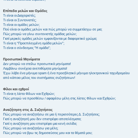
Επίπεδα μελών και Ομάδες
Τι είναι οι Διαχειριστές;
Τι είναι οι Συντονιστές;
Τι είναι οι ομάδες μελών;
Πού είναι οι ομάδες μελών και πώς μπορώ να συμμετάσχω σε μια;
Πώς μπορώ να γίνω συντονιστής ομάδας μελών;
Γιατί μερικές ομάδες μελών εμφανίζονται με διαφορετικό χρώμα;
Τι είναι η “Προεπιλεγμένη ομάδα μελών”;
Τι είναι ο σύνδεσμος "Η ομάδα”;
Προσωπικά Μηνύματα
Δεν μπορώ να στείλω προσωπικά μηνύματα!
Λαμβάνω συνέχεια ανεπιθύμητα μηνύματα!
Έχω λάβει ένα μήνυμα spam ή ένα προσβλητικό μήνυμα ηλεκτρονικού ταχυδρομείου
από κάποιο μέλος του συστήματος συζητήσεων!
Φίλοι και εχθροί
Τι είναι η λίστα Φίλων και Εχθρών;
Πώς μπορώ να προσθέσω / αφαιρέσω μέλη στις λίστες Φίλων και Εχθρών;
Αναζήτηση στις Δ. Συζητήσεις
Πώς μπορώ να αναζητήσω σε μια ή περισσότερες Δ. Συζητήσεις;
Γιατί η αναζήτησή μου δεν επιστρέφει αποτελέσματα;
Γιατί η αναζήτηση μου επιστρέφει μια κενή σελίδα;
Πώς μπορώ να αναζητήσω για μέλη;
Πώς μπορώ να βρω τις δημοσιεύσεις μου και τα θέματά μου;