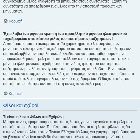
συγκεκριμένο μέλος, αναφέρετε τα μηνύματα στους συντονιστές. Έχουν τη
δυνατότητα να αποτρέψουν ένα μέλος από την αποστολή προσωπικών
μηνυμάτων.
Κορυφή
Έχω λάβει ένα μήνυμα spam ή ένα προσβλητικό μήνυμα ηλεκτρονικού
ταχυδρομείου από κάποιο μέλος του συστήματος συζητήσεων!
Λυπούμαστε που το ακούμε αυτό. Το χαρακτηριστικό λειτουργίας των
μηνυμάτων ηλεκτρονικού ταχυδρομείου αυτού του συστήματος συζητήσεων
συμπεριλαμβάνουν ασφαλιστικές δικλείδες για να προσπαθήσουμε και να
παρακολουθήσουμε μέλη που αποστέλλουν τέτοια μηνύματα, οπότε στείλτε
μήνυμα ηλεκτρονικού ταχυδρομείου στον διαχειριστή του συστήματος
συζητήσεων με πλήρες αντίγραφο του μηνύματος που λάβατε. Είναι πολύ
σημαντικό να υπάρχουν οι κεφαλίδες που περιέχουν τα στοιχεία του μέλους το
οποίο απέστειλε το μήνυμα ηλεκτρονικού ταχυδρομείου. Ο διαχειριστής του
συστήματος συζητήσεων μπορεί στη συνέχεια να λάβει μέτρα.
Κορυφή
Φίλοι και εχθροί
Τι είναι η λίστα Φίλων και Εχθρών;
Μπορείτε να χρησιμοποιήσετε αυτές τις λίστες για να οργανώσετε τα μέλη του
συστήματος συζητήσεων. Τα μέλη που προστίθενται στη λίστα φίλων σας θα
εμφανίζονται σε λίστα στον Πίνακα Ελέγχου Μέλους για γρήγορη πρόσβαση για
να βλέπετε εάν είναι συνδεδεμένοι και να στέλνετε προσωπικά μηνύματα.