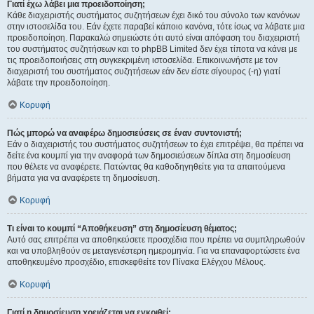
Γιατί έχω λάβει μια προειδοποίηση;
Κάθε διαχειριστής συστήματος συζητήσεων έχει δικό του σύνολο των κανόνων
στην ιστοσελίδα του. Εάν έχετε παραβεί κάποιο κανόνα, τότε ίσως να λάβατε μια
προειδοποίηση. Παρακαλώ σημειώστε ότι αυτό είναι απόφαση του διαχειριστή
του συστήματος συζητήσεων και το phpBB Limited δεν έχει τίποτα να κάνει με
τις προειδοποιήσεις στη συγκεκριμένη ιστοσελίδα. Επικοινωνήστε με τον
διαχειριστή του συστήματος συζητήσεων εάν δεν είστε σίγουρος (-η) γιατί
λάβατε την προειδοποίηση.
Κορυφή
Πώς μπορώ να αναφέρω δημοσιεύσεις σε έναν συντονιστή;
Εάν ο διαχειριστής του συστήματος συζητήσεων το έχει επιτρέψει, θα πρέπει να
δείτε ένα κουμπί για την αναφορά των δημοσιεύσεων δίπλα στη δημοσίευση
που θέλετε να αναφέρετε. Πατώντας θα καθοδηγηθείτε για τα απαιτούμενα
βήματα για να αναφέρετε τη δημοσίευση.
Κορυφή
Τι είναι το κουμπί “Αποθήκευση” στη δημοσίευση θέματος;
Αυτό σας επιτρέπει να αποθηκεύσετε προσχέδια που πρέπει να συμπληρωθούν
και να υποβληθούν σε μεταγενέστερη ημερομηνία. Για να επαναφορτώσετε ένα
αποθηκευμένο προσχέδιο, επισκεφθείτε τον Πίνακα Ελέγχου Μέλους.
Κορυφή
Γιατί η δημοσίευση χρειάζεται να εγκριθεί;