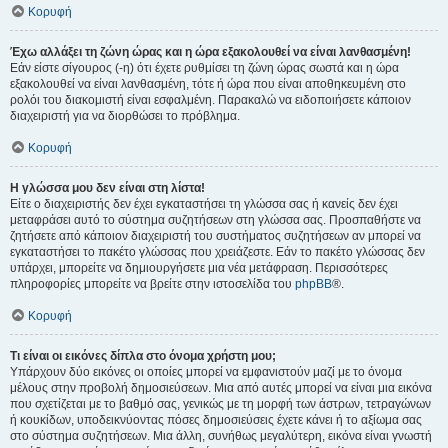
Κορυφή
Έχω αλλάξει τη ζώνη ώρας και η ώρα εξακολουθεί να είναι λανθασμένη!
Εάν είστε σίγουρος (-η) ότι έχετε ρυθμίσει τη ζώνη ώρας σωστά και η ώρα
εξακολουθεί να είναι λανθασμένη, τότε ή ώρα που είναι αποθηκευμένη στο
ρολόι του διακομιστή είναι εσφαλμένη. Παρακαλώ να ειδοποιήσετε κάποιον
διαχειριστή για να διορθώσει το πρόβλημα.
Κορυφή
Η γλώσσα μου δεν είναι στη λίστα!
Είτε ο διαχειριστής δεν έχει εγκαταστήσει τη γλώσσα σας ή κανείς δεν έχει
μεταφράσει αυτό το σύστημα συζητήσεων στη γλώσσα σας. Προσπαθήστε να
ζητήσετε από κάποιον διαχειριστή του συστήματος συζητήσεων αν μπορεί να
εγκαταστήσει το πακέτο γλώσσας που χρειάζεστε. Εάν το πακέτο γλώσσας δεν
υπάρχει, μπορείτε να δημιουργήσετε μια νέα μετάφραση. Περισσότερες
πληροφορίες μπορείτε να βρείτε στην ιστοσελίδα του
phpBB
®.
Κορυφή
Τι είναι οι εικόνες δίπλα στο όνομα χρήστη μου;
Υπάρχουν δύο εικόνες οι οποίες μπορεί να εμφανιστούν μαζί με το όνομα
μέλους στην προβολή δημοσιεύσεων. Μια από αυτές μπορεί να είναι μια εικόνα
που σχετίζεται με το βαθμό σας, γενικώς με τη μορφή των άστρων, τετραγώνων
ή κουκίδων, υποδεικνύοντας πόσες δημοσιεύσεις έχετε κάνει ή το αξίωμα σας
στο σύστημα συζητήσεων. Μια άλλη, συνήθως μεγαλύτερη, εικόνα είναι γνωστή