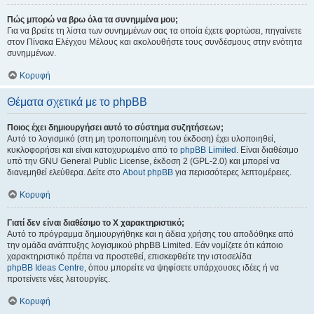
Πώς μπορώ να βρω όλα τα συνημμένα μου;
Για να βρείτε τη λίστα των συνημμένων σας τα οποία έχετε φορτώσει, πηγαίνετε
στον Πίνακα Ελέγχου Μέλους και ακολουθήστε τους συνδέσμους στην ενότητα
συνημμένων.
Κορυφή
Θέματα σχετικά με το phpBB
Ποιος έχει δημιουργήσει αυτό το σύστημα συζητήσεων;
Αυτό το λογισμικό (στη μη τροποποιημένη του έκδοση) έχει υλοποιηθεί,
κυκλοφορήσει και είναι κατοχυρωμένο από το
phpBB Limited
. Είναι διαθέσιμο
υπό την GNU General Public License, έκδοση 2 (GPL-2.0) και μπορεί να
διανεμηθεί ελεύθερα. Δείτε στο
About phpBB
για περισσότερες λεπτομέρειες.
Κορυφή
Γιατί δεν είναι διαθέσιμο το Χ χαρακτηριστικό;
Αυτό το πρόγραμμα δημιουργήθηκε και η άδεια χρήσης του αποδόθηκε από
την ομάδα ανάπτυξης λογισμικού phpBB Limited. Εάν νομίζετε ότι κάποιο
χαρακτηριστικό πρέπει να προστεθεί, επισκεφθείτε την ιστοσελίδα
phpBB Ideas Centre
, όπου μπορείτε να ψηφίσετε υπάρχουσες ιδέες ή να
προτείνετε νέες λειτουργίες.
Κορυφή