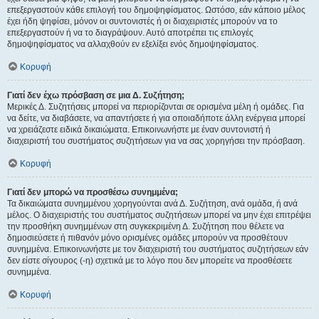
επεξεργαστούν κάθε επιλογή του δημοψηφίσματος. Ωστόσο, εάν κάποιο μέλος
έχει ήδη ψηφίσει, μόνον οι συντονιστές ή οι διαχειριστές μπορούν να το
επεξεργαστούν ή να το διαγράψουν. Αυτό αποτρέπει τις επιλογές
δημοψηφίσματος να αλλαχθούν εν εξελίξει ενός δημοψηφίσματος.
Κορυφή
Γιατί δεν έχω πρόσβαση σε μια Δ. Συζήτηση;
Μερικές Δ. Συζητήσεις μπορεί να περιορίζονται σε ορισμένα μέλη ή ομάδες. Για
να δείτε, να διαβάσετε, να απαντήσετε ή για οποιαδήποτε άλλη ενέργεια μπορεί
να χρειάζεστε ειδικά δικαιώματα. Επικοινωνήστε με έναν συντονιστή ή
διαχειριστή του συστήματος συζητήσεων για να σας χορηγήσει την πρόσβαση.
Κορυφή
Γιατί δεν μπορώ να προσθέσω συνημμένα;
Τα δικαιώματα συνημμένου χορηγούνται ανά Δ. Συζήτηση, ανά ομάδα, ή ανά
μέλος. Ο διαχειριστής του συστήματος συζητήσεων μπορεί να μην έχει επιτρέψει
την προσθήκη συνημμένων στη συγκεκριμένη Δ. Συζήτηση που θέλετε να
δημοσιεύσετε ή πιθανόν μόνο ορισμένες ομάδες μπορούν να προσθέτουν
συνημμένα. Επικοινωνήστε με τον διαχειριστή του συστήματος συζητήσεων εάν
δεν είστε σίγουρος (-η) σχετικά με το λόγο που δεν μπορείτε να προσθέσετε
συνημμένα.
Κορυφή