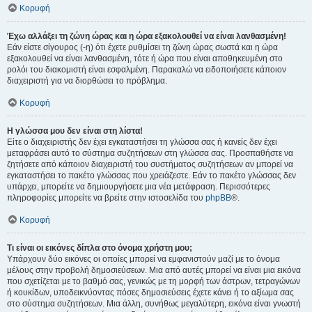
Κορυφή
Έχω αλλάξει τη ζώνη ώρας και η ώρα εξακολουθεί να είναι λανθασμένη!
Εάν είστε σίγουρος (-η) ότι έχετε ρυθμίσει τη ζώνη ώρας σωστά και η ώρα
εξακολουθεί να είναι λανθασμένη, τότε ή ώρα που είναι αποθηκευμένη στο
ρολόι του διακομιστή είναι εσφαλμένη. Παρακαλώ να ειδοποιήσετε κάποιον
διαχειριστή για να διορθώσει το πρόβλημα.
Κορυφή
Η γλώσσα μου δεν είναι στη λίστα!
Είτε ο διαχειριστής δεν έχει εγκαταστήσει τη γλώσσα σας ή κανείς δεν έχει
μεταφράσει αυτό το σύστημα συζητήσεων στη γλώσσα σας. Προσπαθήστε να
ζητήσετε από κάποιον διαχειριστή του συστήματος συζητήσεων αν μπορεί να
εγκαταστήσει το πακέτο γλώσσας που χρειάζεστε. Εάν το πακέτο γλώσσας δεν
υπάρχει, μπορείτε να δημιουργήσετε μια νέα μετάφραση. Περισσότερες
πληροφορίες μπορείτε να βρείτε στην ιστοσελίδα του
phpBB
®.
Κορυφή
Τι είναι οι εικόνες δίπλα στο όνομα χρήστη μου;
Υπάρχουν δύο εικόνες οι οποίες μπορεί να εμφανιστούν μαζί με το όνομα
μέλους στην προβολή δημοσιεύσεων. Μια από αυτές μπορεί να είναι μια εικόνα
που σχετίζεται με το βαθμό σας, γενικώς με τη μορφή των άστρων, τετραγώνων
ή κουκίδων, υποδεικνύοντας πόσες δημοσιεύσεις έχετε κάνει ή το αξίωμα σας
στο σύστημα συζητήσεων. Μια άλλη, συνήθως μεγαλύτερη, εικόνα είναι γνωστή