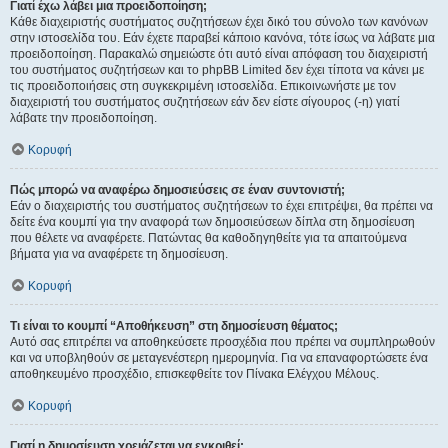
Γιατί έχω λάβει μια προειδοποίηση;
Κάθε διαχειριστής συστήματος συζητήσεων έχει δικό του σύνολο των κανόνων
στην ιστοσελίδα του. Εάν έχετε παραβεί κάποιο κανόνα, τότε ίσως να λάβατε μια
προειδοποίηση. Παρακαλώ σημειώστε ότι αυτό είναι απόφαση του διαχειριστή
του συστήματος συζητήσεων και το phpBB Limited δεν έχει τίποτα να κάνει με
τις προειδοποιήσεις στη συγκεκριμένη ιστοσελίδα. Επικοινωνήστε με τον
διαχειριστή του συστήματος συζητήσεων εάν δεν είστε σίγουρος (-η) γιατί
λάβατε την προειδοποίηση.
Κορυφή
Πώς μπορώ να αναφέρω δημοσιεύσεις σε έναν συντονιστή;
Εάν ο διαχειριστής του συστήματος συζητήσεων το έχει επιτρέψει, θα πρέπει να
δείτε ένα κουμπί για την αναφορά των δημοσιεύσεων δίπλα στη δημοσίευση
που θέλετε να αναφέρετε. Πατώντας θα καθοδηγηθείτε για τα απαιτούμενα
βήματα για να αναφέρετε τη δημοσίευση.
Κορυφή
Τι είναι το κουμπί “Αποθήκευση” στη δημοσίευση θέματος;
Αυτό σας επιτρέπει να αποθηκεύσετε προσχέδια που πρέπει να συμπληρωθούν
και να υποβληθούν σε μεταγενέστερη ημερομηνία. Για να επαναφορτώσετε ένα
αποθηκευμένο προσχέδιο, επισκεφθείτε τον Πίνακα Ελέγχου Μέλους.
Κορυφή
Γιατί η δημοσίευση χρειάζεται να εγκριθεί;