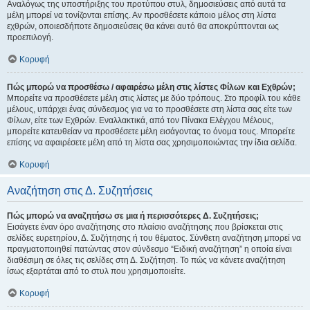
Αναλόγως της υποστήριξης του προτύπου στυλ, δημοσιεύσεις από αυτά τα
μέλη μπορεί να τονίζονται επίσης. Αν προσθέσετε κάποιο μέλος στη λίστα
εχθρών, οποιεσδήποτε δημοσιεύσεις θα κάνει αυτό θα αποκρύπτονται ως
προεπιλογή.
Κορυφή
Πώς μπορώ να προσθέσω / αφαιρέσω μέλη στις λίστες Φίλων και Εχθρών;
Μπορείτε να προσθέσετε μέλη στις λίστες με δύο τρόπους. Στο προφίλ του κάθε
μέλους, υπάρχει ένας σύνδεσμος για να το προσθέσετε στη λίστα σας είτε των
Φίλων, είτε των Εχθρών. Εναλλακτικά, από τον Πίνακα Ελέγχου Μέλους,
μπορείτε κατευθείαν να προσθέσετε μέλη εισάγοντας το όνομα τους. Μπορείτε
επίσης να αφαιρέσετε μέλη από τη λίστα σας χρησιμοποιώντας την ίδια σελίδα.
Κορυφή
Αναζήτηση στις Δ. Συζητήσεις
Πώς μπορώ να αναζητήσω σε μια ή περισσότερες Δ. Συζητήσεις;
Εισάγετε έναν όρο αναζήτησης στο πλαίσιο αναζήτησης που βρίσκεται στις
σελίδες ευρετηρίου, Δ. Συζήτησης ή του θέματος. Σύνθετη αναζήτηση μπορεί να
πραγματοποιηθεί πατώντας στον σύνδεσμο “Ειδική αναζήτηση” η οποία είναι
διαθέσιμη σε όλες τις σελίδες στη Δ. Συζήτηση. Το πώς να κάνετε αναζήτηση
ίσως εξαρτάται από το στυλ που χρησιμοποιείτε.
Κορυφή