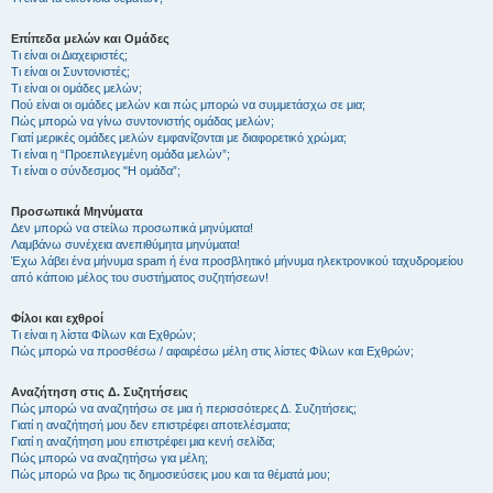
Επίπεδα μελών και Ομάδες
Τι είναι οι Διαχειριστές;
Τι είναι οι Συντονιστές;
Τι είναι οι ομάδες μελών;
Πού είναι οι ομάδες μελών και πώς μπορώ να συμμετάσχω σε μια;
Πώς μπορώ να γίνω συντονιστής ομάδας μελών;
Γιατί μερικές ομάδες μελών εμφανίζονται με διαφορετικό χρώμα;
Τι είναι η “Προεπιλεγμένη ομάδα μελών”;
Τι είναι ο σύνδεσμος "Η ομάδα”;
Προσωπικά Μηνύματα
Δεν μπορώ να στείλω προσωπικά μηνύματα!
Λαμβάνω συνέχεια ανεπιθύμητα μηνύματα!
Έχω λάβει ένα μήνυμα spam ή ένα προσβλητικό μήνυμα ηλεκτρονικού ταχυδρομείου
από κάποιο μέλος του συστήματος συζητήσεων!
Φίλοι και εχθροί
Τι είναι η λίστα Φίλων και Εχθρών;
Πώς μπορώ να προσθέσω / αφαιρέσω μέλη στις λίστες Φίλων και Εχθρών;
Αναζήτηση στις Δ. Συζητήσεις
Πώς μπορώ να αναζητήσω σε μια ή περισσότερες Δ. Συζητήσεις;
Γιατί η αναζήτησή μου δεν επιστρέφει αποτελέσματα;
Γιατί η αναζήτηση μου επιστρέφει μια κενή σελίδα;
Πώς μπορώ να αναζητήσω για μέλη;
Πώς μπορώ να βρω τις δημοσιεύσεις μου και τα θέματά μου;