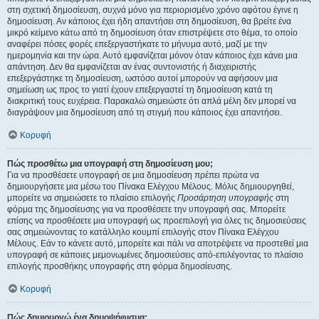
στη σχετική δημοσίευση, συχνά μόνο για περιορισμένο χρόνο αφότου έγινε η
δημοσίευση. Αν κάποιος έχει ήδη απαντήσει στη δημοσίευση, θα βρείτε ένα
μικρό κείμενο κάτω από τη δημοσίευση όταν επιστρέψετε στο θέμα, το οποίο
αναφέρει πόσες φορές επεξεργαστήκατε το μήνυμα αυτό, μαζί με την
ημερομηνία και την ώρα. Αυτό εμφανίζεται μόνον όταν κάποιος έχει κάνει μια
απάντηση. Δεν θα εμφανίζεται αν ένας συντονιστής ή διαχειριστής
επεξεργάστηκε τη δημοσίευση, ωστόσο αυτοί μπορούν να αφήσουν μια
σημείωση ως προς το γιατί έχουν επεξεργαστεί τη δημοσίευση κατά τη
διακριτική τους ευχέρεια. Παρακαλώ σημειώστε ότι απλά μέλη δεν μπορεί να
διαγράψουν μια δημοσίευση από τη στιγμή που κάποιος έχει απαντήσει.
Κορυφή
Πώς προσθέτω μια υπογραφή στη δημοσίευση μου;
Για να προσθέσετε υπογραφή σε μια δημοσίευση πρέπει πρώτα να
δημιουργήσετε μια μέσω του Πίνακα Ελέγχου Μέλους. Μόλις δημιουργηθεί,
μπορείτε να σημειώσετε το πλαίσιο επιλογής
Προσάρτηση υπογραφής
στη
φόρμα της δημοσίευσης για να προσθέσετε την υπογραφή σας. Μπορείτε
επίσης να προσθέσετε μια υπογραφή ως προεπιλογή για όλες τις δημοσιεύσεις
σας σημειώνοντας το κατάλληλο κουμπί επιλογής στον Πίνακα Ελέγχου
Μέλους. Εάν το κάνετε αυτό, μπορείτε και πάλι να αποτρέψετε να προστεθεί μια
υπογραφή σε κάποιες μεμονωμένες δημοσιεύσεις από-επιλέγοντας το πλαίσιο
επιλογής προσθήκης υπογραφής στη φόρμα δημοσίευσης.
Κορυφή
Πώς δημιουργώ ένα δημοψήφισμα;