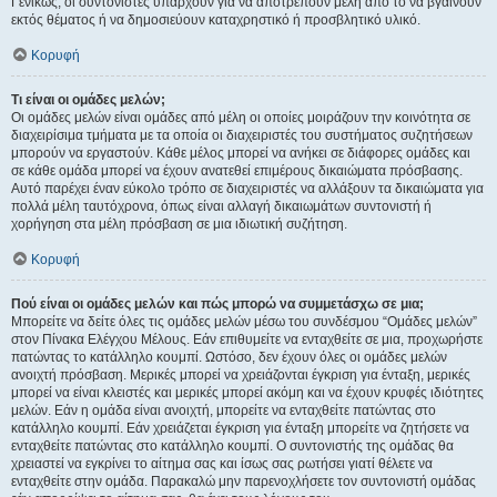
Γενικώς, οι συντονιστές υπάρχουν για να αποτρέπουν μέλη από το να βγαίνουν
εκτός θέματος ή να δημοσιεύουν καταχρηστικό ή προσβλητικό υλικό.
Κορυφή
Τι είναι οι ομάδες μελών;
Οι ομάδες μελών είναι ομάδες από μέλη οι οποίες μοιράζουν την κοινότητα σε
διαχειρίσιμα τμήματα με τα οποία οι διαχειριστές του συστήματος συζητήσεων
μπορούν να εργαστούν. Κάθε μέλος μπορεί να ανήκει σε διάφορες ομάδες και
σε κάθε ομάδα μπορεί να έχουν ανατεθεί επιμέρους δικαιώματα πρόσβασης.
Αυτό παρέχει έναν εύκολο τρόπο σε διαχειριστές να αλλάξουν τα δικαιώματα για
πολλά μέλη ταυτόχρονα, όπως είναι αλλαγή δικαιωμάτων συντονιστή ή
χορήγηση στα μέλη πρόσβαση σε μια ιδιωτική συζήτηση.
Κορυφή
Πού είναι οι ομάδες μελών και πώς μπορώ να συμμετάσχω σε μια;
Μπορείτε να δείτε όλες τις ομάδες μελών μέσω του συνδέσμου “Ομάδες μελών”
στον Πίνακα Ελέγχου Μέλους. Εάν επιθυμείτε να ενταχθείτε σε μια, προχωρήστε
πατώντας το κατάλληλο κουμπί. Ωστόσο, δεν έχουν όλες οι ομάδες μελών
ανοιχτή πρόσβαση. Μερικές μπορεί να χρειάζονται έγκριση για ένταξη, μερικές
μπορεί να είναι κλειστές και μερικές μπορεί ακόμη και να έχουν κρυφές ιδιότητες
μελών. Εάν η ομάδα είναι ανοιχτή, μπορείτε να ενταχθείτε πατώντας στο
κατάλληλο κουμπί. Εάν χρειάζεται έγκριση για ένταξη μπορείτε να ζητήσετε να
ενταχθείτε πατώντας στο κατάλληλο κουμπί. Ο συντονιστής της ομάδας θα
χρειαστεί να εγκρίνει το αίτημα σας και ίσως σας ρωτήσει γιατί θέλετε να
ενταχθείτε στην ομάδα. Παρακαλώ μην παρενοχλήσετε τον συντονιστή ομάδας