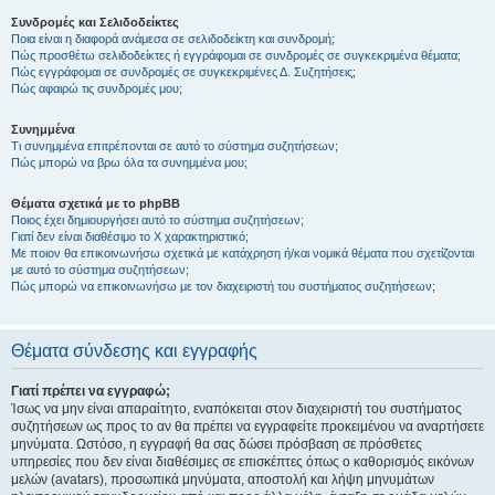
Συνδρομές και Σελιδοδείκτες
Ποια είναι η διαφορά ανάμεσα σε σελιδοδείκτη και συνδρομή;
Πώς προσθέτω σελιδοδείκτες ή εγγράφομαι σε συνδρομές σε συγκεκριμένα θέματα;
Πώς εγγράφομαι σε συνδρομές σε συγκεκριμένες Δ. Συζητήσεις;
Πώς αφαιρώ τις συνδρομές μου;
Συνημμένα
Τι συνημμένα επιτρέπονται σε αυτό το σύστημα συζητήσεων;
Πώς μπορώ να βρω όλα τα συνημμένα μου;
Θέματα σχετικά με το phpBB
Ποιος έχει δημιουργήσει αυτό το σύστημα συζητήσεων;
Γιατί δεν είναι διαθέσιμο το Χ χαρακτηριστικό;
Με ποιον θα επικοινωνήσω σχετικά με κατάχρηση ή/και νομικά θέματα που σχετίζονται
με αυτό το σύστημα συζητήσεων;
Πώς μπορώ να επικοινωνήσω με τον διαχειριστή του συστήματος συζητήσεων;
Θέματα σύνδεσης και εγγραφής
Γιατί πρέπει να εγγραφώ;
Ίσως να μην είναι απαραίτητο, εναπόκειται στον διαχειριστή του συστήματος
συζητήσεων ως προς το αν θα πρέπει να εγγραφείτε προκειμένου να αναρτήσετε
μηνύματα. Ωστόσο, η εγγραφή θα σας δώσει πρόσβαση σε πρόσθετες
υπηρεσίες που δεν είναι διαθέσιμες σε επισκέπτες όπως ο καθορισμός εικόνων
μελών (avatars), προσωπικά μηνύματα, αποστολή και λήψη μηνυμάτων