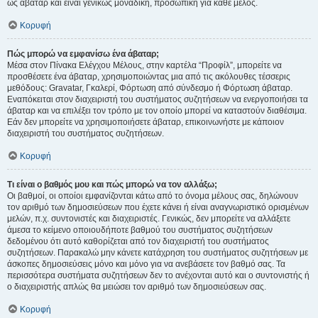
ως άβαταρ και είναι γενικώς μοναδική, προσωπική για κάθε μέλος.
Κορυφή
Πώς μπορώ να εμφανίσω ένα άβαταρ;
Μέσα στον Πίνακα Ελέγχου Μέλους, στην καρτέλα “Προφίλ”, μπορείτε να
προσθέσετε ένα άβαταρ, χρησιμοποιώντας μια από τις ακόλουθες τέσσερις
μεθόδους: Gravatar, Γκαλερί, Φόρτωση από σύνδεσμο ή Φόρτωση άβαταρ.
Εναπόκειται στον διαχειριστή του συστήματος συζητήσεων να ενεργοποιήσει τα
άβαταρ και να επιλέξει τον τρόπο με τον οποίο μπορεί να καταστούν διαθέσιμα.
Εάν δεν μπορείτε να χρησιμοποιήσετε άβαταρ, επικοινωνήστε με κάποιον
διαχειριστή του συστήματος συζητήσεων.
Κορυφή
Τι είναι ο βαθμός μου και πώς μπορώ να τον αλλάξω;
Οι βαθμοί, οι οποίοι εμφανίζονται κάτω από το όνομα μέλους σας, δηλώνουν
τον αριθμό των δημοσιεύσεων που έχετε κάνει ή είναι αναγνωριστικό ορισμένων
μελών, π.χ. συντονιστές και διαχειριστές. Γενικώς, δεν μπορείτε να αλλάξετε
άμεσα το κείμενο οποιουδήποτε βαθμού του συστήματος συζητήσεων
δεδομένου ότι αυτό καθορίζεται από τον διαχειριστή του συστήματος
συζητήσεων. Παρακαλώ μην κάνετε κατάχρηση του συστήματος συζητήσεων με
άσκοπες δημοσιεύσεις μόνο και μόνο για να ανεβάσετε τον βαθμό σας. Τα
περισσότερα συστήματα συζητήσεων δεν το ανέχονται αυτό και ο συντονιστής ή
ο διαχειριστής απλώς θα μειώσει τον αριθμό των δημοσιεύσεων σας.
Κορυφή