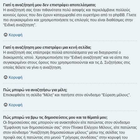
Γιατί η αναζήτησή μου δεν επιστρέφει αποτελέσματα;
Η αναζήτησή σας ήταν πιθανότατα πολύ ασαφής και περιελάμβανε πολλούς
κοινούς όρους που δεν έχουν καταχωρηθεί στο ευρετήριο από το phpBB. Γίνετε
πιο συγκεκριμένοι και χρησιμοποιήσετε τις επιλογές που είναι διαθέσιμες στην
“Ειδική αναζήτηση”.
Κορυφή
Γιατί η αναζήτηση μου επιστρέφει μια κενή σελίδα;
Η αναζήτησή σας επέστρεψε πολλά αποτελέσματα για να διαχειριστεί ο
διακομιστής ιστού. Χρησιμοποιήστε την “Ειδική αναζήτηση” και να είστε πιο
συγκεκριμένοι στους όρους που χρησιμοποιούνται και τις Δ. Συζητήσεις στις
οποίες θέλετε να γίνει η αναζήτηση.
Κορυφή
Πώς μπορώ να αναζητήσω για μέλη;
Επισκεφθείτε τη σελίδα "Μέλη" και πατήστε στον σύνδεσμο “Εύρεση μέλους”.
Κορυφή
Πώς μπορώ να βρω τις δημοσιεύσεις μου και τα θέματά μου;
Οι δημοσιεύσεις σας μπορούν να ανακτηθούν είτε πατώντας στον σύνδεσμο
“Εμφάνιση των δημοσιεύσεών σας” στον Πίνακα Ελέγχου Μέλους, είτε πατώντας
στον σύνδεσμο “Αναζήτηση δημοσιεύσεων μέλους” μέσω της σελίδας του
προφίλ σας ή πατώντας στο μενού “Γρήγορες συνδέσεις” στην κορυφή του