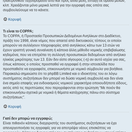
ηλεκτρονικού ταχυδρομείου από και προς άλλα μέλη, ένταξη σε ομάδα μελών,
κλπ. Χρειάζονται μόνο μερικά λεπτά για την εγγραφή σας οπότε σας
συμβουλεύουμε να το κάνετε.
Κορυφή
Τι είναι το COPPA;
Το COPPA, ή Προστασία Προσωπικών Δεδομένων Ανηλίκων στο Διαδίκτυο,
πράξη του 1998, είναι νόμος που απαιτεί από δικτυακούς τόπους οι οποίοι
μπορούν να συλλέγουν πληροφορίες από ανηλίκους κάτω των 13 ετών να
έχουν γραπτή γονική συναίνεση ή κάποια άλλη μέθοδο νομικής επιβεβαίωσης
κηδεμόνα, που να επιτρέπει τη συλλογή προσωπικών δεδομένων από ανήλικο
ηλικίας μικρότερης των 13. Εάν δεν είστε σίγουρος (-η) αν αυτό ισχύει για σας,
όπως κάποιος ο οποίος προσπαθεί να εγγραφεί ή στην ιστοσελίδα που
προσπαθείτε να εγγραφείτε, επικοινωνήστε με νομικό σύμβουλο για βοήθεια.
Παρακαλώ σημειώστε ότι το phpBB Limited και ο ιδιοκτήτης του εν λόγω
συστήματος συζητήσεων δεν μπορεί να δώσει νομική συμβουλή και δεν είναι
ένα σημείο επαφής για ενδοιασμούς νομικού χαρακτήρα οποιουδήποτε είδους,
εκτός από τις περιπτώσεις που περιγράφονται στην ερώτηση “Με ποιόν θα
επικοινωνήσω σχετικά με νομικά ή θέματα κατάχρησης πάνω στο σύστημα
συζητήσεων;”.
Κορυφή
Γιατί δεν μπορώ να εγγραφώ;
Είναι πιθανόν κάποιος διαχειριστής του συστήματος συζητήσεων να έχει
απενεργοποιήσει τις εγγραφές για να αποτρέψει νέους επισκέπτες να