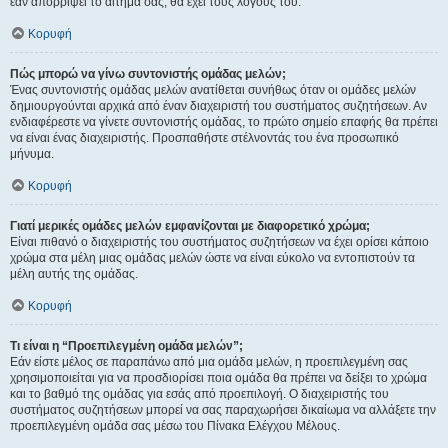
εάν απορρίψει το αίτημα σας, θα έχει τους λόγους του.
Κορυφή
Πώς μπορώ να γίνω συντονιστής ομάδας μελών;
Ένας συντονιστής ομάδας μελών ανατίθεται συνήθως όταν οι ομάδες μελών
δημιουργούνται αρχικά από έναν διαχειριστή του συστήματος συζητήσεων. Αν
ενδιαφέρεστε να γίνετε συντονιστής ομάδας, το πρώτο σημείο επαφής θα πρέπει
να είναι ένας διαχειριστής. Προσπαθήστε στέλνοντάς του ένα προσωπικό
μήνυμα.
Κορυφή
Γιατί μερικές ομάδες μελών εμφανίζονται με διαφορετικό χρώμα;
Είναι πιθανό ο διαχειριστής του συστήματος συζητήσεων να έχει ορίσει κάποιο
χρώμα στα μέλη μιας ομάδας μελών ώστε να είναι εύκολο να εντοπιστούν τα
μέλη αυτής της ομάδας.
Κορυφή
Τι είναι η “Προεπιλεγμένη ομάδα μελών”;
Εάν είστε μέλος σε παραπάνω από μια ομάδα μελών, η προεπιλεγμένη σας
χρησιμοποιείται για να προσδιορίσει ποια ομάδα θα πρέπει να δείξει το χρώμα
και το βαθμό της ομάδας για εσάς από προεπιλογή. Ο διαχειριστής του
συστήματος συζητήσεων μπορεί να σας παραχωρήσει δικαίωμα να αλλάξετε την
προεπιλεγμένη ομάδα σας μέσω του Πίνακα Ελέγχου Μέλους.