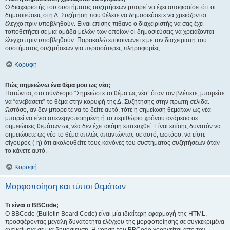
Ο διαχειριστής του συστήματος συζητήσεων μπορεί να έχει αποφασίσει ότι οι
δημοσιεύσεις στη Δ. Συζήτηση που θέλετε να δημοσιεύσετε να χρειάζονται
έλεγχο πριν υποβληθούν. Είναι επίσης πιθανό ο διαχειριστής να σας έχει
τοποθετήσει σε μια ομάδα μελών των οποίων οι δημοσιεύσεις να χρειάζονται
έλεγχο πριν υποβληθούν. Παρακαλώ επικοινωνείτε με τον διαχειριστή του
συστήματος συζητήσεων για περισσότερες πληροφορίες.
Κορυφή
Πώς σημειώνω ένα θέμα μου ως νέο;
Πατώντας στο σύνδεσμο “Σημειώστε το θέμα ως νέο” όταν τον βλέπετε, μπορείτε
να “ανεβάσετε” το θέμα στην κορυφή της Δ. Συζήτησης στην πρώτη σελίδα.
Ωστόσο, αν δεν μπορείτε να το δείτε αυτό, τότε η σημείωση θεμάτων ως νέα
μπορεί να είναι απενεργοποιημένη ή το περιθώριο χρόνου ανάμεσα σε
σημειώσεις θεμάτων ως νέα δεν έχει ακόμη επιτευχθεί. Είναι επίσης δυνατόν να
σημειώσετε ως νέο το θέμα απλώς απαντώντας σε αυτό, ωστόσο, να είστε
σίγουρος (-η) ότι ακολουθείτε τους κανόνες του συστήματος συζητήσεων όταν
το κάνετε αυτό.
Κορυφή
Μορφοποίηση και τύποι θεμάτων
Τι είναι ο BBCode;
Ο BBCode (Bulletin Board Code) είναι μία ιδιαίτερη εφαρμογή της HTML,
προσφέροντας μεγάλη δυνατότητα ελέγχου της μορφοποίησης σε συγκεκριμένα