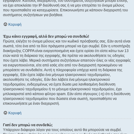
εγγραφούν. Κάποιος διαχειριστής του συστήματος συζητήσεων μπορεί επίσης
να έχει αποκλείσει την IP διεύθυνσή σας ή να μην επιτρέπει το όνομα μέλους
που προσπαθείτε να καταχωρίσετε. Επικοινωνήστε με κάποιον διαχειριστή του
συστήματος συζητήσεων για βοήθεια.
Κορυφή
Έχω κάνει εγγραφή, αλλά δεν μπορώ να συνδεθώ!
Πρώτα, ελέγξτε το όνομα μέλους και τον κωδικό πρόσβασής σας. Εάν αυτά είναι
σωστά, τότε ένα από τα δύο πράγματα μπορεί να έχει συμβεί. Εάν η υποστήριξη
διακήρυξης COPPA είναι ενεργοποιημένη και έχετε ορίσει ότι είστε κάτω των 13
ετών κατά τη διάρκεια της εγγραφής, θα πρέπει να ακολουθήσετε τις οδηγίες
που έχετε λάβει. Μερικά συστήματα συζητήσεων απαιτούν όλες οι νέες εγγραφές
να ενεργοποιούνται, είτε από εσάς είτε από τον διαχειριστή προκειμένου να
μπορέσετε να συνδεθείτε. Αυτή η πληροφορία υπήρχε κατά τη διάρκεια της
εγγραφής. Εάν έχετε λάβει ένα μήνυμα ηλεκτρονικού ταχυδρομείου,
ακολουθήστε τις οδηγίες. Εάν δεν λάβετε ένα μήνυμα ηλεκτρονικού
ταχυδρομείου, ενδεχομένως να έχετε δώσει μια λανθασμένη διεύθυνση
ηλεκτρονικού ταχυδρομείου ή το μήνυμα ηλεκτρονικού ταχυδρομείου, έχει
μπλοκαριστεί από κάποιο φίλτρο spam. Εάν είστε σίγουρος (-η) ότι η διεύθυνση
ηλεκτρονικού ταχυδρομείου που δώσατε είναι σωστή, προσπαθήστε να
επικοινωνήσετε με έναν διαχειριστή.
Κορυφή
Γιατί δεν μπορώ να συνδεθώ;
Υπάρχουν διάφοροι λόγοι για τους οποίους αυτό θα μπορούσε να συμβεί.