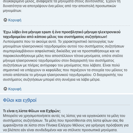
συγκεκριμένο μέλος, αναφέρετε τα μηνύματα στους συντονιστές. Έχουν τη
δυνατότητα να αποτρέψουν ένα μέλος από την αποστολή προσωπικών
μηνυμάτων.
Κορυφή
Έχω λάβει ένα μήνυμα spam ή ένα προσβλητικό μήνυμα ηλεκτρονικού
ταχυδρομείου από κάποιο μέλος του συστήματος συζητήσεων!
Λυπούμαστε που το ακούμε αυτό. Το χαρακτηριστικό λειτουργίας των
μηνυμάτων ηλεκτρονικού ταχυδρομείου αυτού του συστήματος συζητήσεων
συμπεριλαμβάνουν ασφαλιστικές δικλείδες για να προσπαθήσουμε και να
παρακολουθήσουμε μέλη που αποστέλλουν τέτοια μηνύματα, οπότε στείλτε
μήνυμα ηλεκτρονικού ταχυδρομείου στον διαχειριστή του συστήματος
συζητήσεων με πλήρες αντίγραφο του μηνύματος που λάβατε. Είναι πολύ
σημαντικό να υπάρχουν οι κεφαλίδες που περιέχουν τα στοιχεία του μέλους το
οποίο απέστειλε το μήνυμα ηλεκτρονικού ταχυδρομείου. Ο διαχειριστής του
συστήματος συζητήσεων μπορεί στη συνέχεια να λάβει μέτρα.
Κορυφή
Φίλοι και εχθροί
Τι είναι η λίστα Φίλων και Εχθρών;
Μπορείτε να χρησιμοποιήσετε αυτές τις λίστες για να οργανώσετε τα μέλη του
συστήματος συζητήσεων. Τα μέλη που προστίθενται στη λίστα φίλων σας θα
εμφανίζονται σε λίστα στον Πίνακα Ελέγχου Μέλους για γρήγορη πρόσβαση για
να βλέπετε εάν είναι συνδεδεμένοι και να στέλνετε προσωπικά μηνύματα.