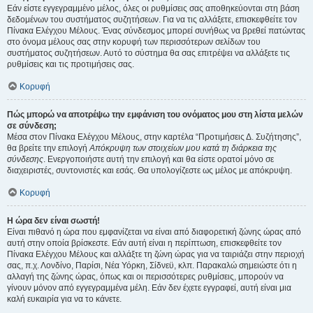
Εάν είστε εγγεγραμμένο μέλος, όλες οι ρυθμίσεις σας αποθηκεύονται στη βάση
δεδομένων του συστήματος συζητήσεων. Για να τις αλλάξετε, επισκεφθείτε τον
Πίνακα Ελέγχου Μέλους. Ένας σύνδεσμος μπορεί συνήθως να βρεθεί πατώντας
στο όνομα μέλους σας στην κορυφή των περισσότερων σελίδων του
συστήματος συζητήσεων. Αυτό το σύστημα θα σας επιτρέψει να αλλάξετε τις
ρυθμίσεις και τις προτιμήσεις σας.
Κορυφή
Πώς μπορώ να αποτρέψω την εμφάνιση του ονόματος μου στη λίστα μελών
σε σύνδεση;
Μέσα στον Πίνακα Ελέγχου Μέλους, στην καρτέλα “Προτιμήσεις Δ. Συζήτησης”,
θα βρείτε την επιλογή
Απόκρυψη των στοιχείων μου κατά τη διάρκεια της
σύνδεσης
. Ενεργοποιήστε αυτή την επιλογή και θα είστε ορατοί μόνο σε
διαχειριστές, συντονιστές και εσάς. Θα υπολογίζεστε ως μέλος με απόκρυψη.
Κορυφή
Η ώρα δεν είναι σωστή!
Είναι πιθανό η ώρα που εμφανίζεται να είναι από διαφορετική ζώνης ώρας από
αυτή στην οποία βρίσκεστε. Εάν αυτή είναι η περίπτωση, επισκεφθείτε τον
Πίνακα Ελέγχου Μέλους και αλλάξτε τη ζώνη ώρας για να ταιριάζει στην περιοχή
σας, π.χ. Λονδίνο, Παρίσι, Νέα Υόρκη, Σίδνεϋ, κλπ. Παρακαλώ σημειώστε ότι η
αλλαγή της ζώνης ώρας, όπως και οι περισσότερες ρυθμίσεις, μπορούν να
γίνουν μόνον από εγγεγραμμένα μέλη. Εάν δεν έχετε εγγραφεί, αυτή είναι μια
καλή ευκαιρία για να το κάνετε.