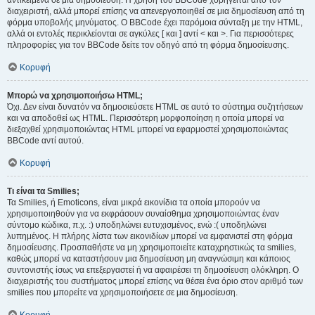
αντικείμενα σε μια δημοσίευση. Η χρήση του BBCode χορηγείται από τον
διαχειριστή, αλλά μπορεί επίσης να απενεργοποιηθεί σε μια δημοσίευση από τη
φόρμα υποβολής μηνύματος. Ο BBCode έχει παρόμοια σύνταξη με την HTML,
αλλά οι εντολές περικλείονται σε αγκύλες [ και ] αντί < και >. Για περισσότερες
πληροφορίες για τον BBCode δείτε τον οδηγό από τη φόρμα δημοσίευσης.
Κορυφή
Μπορώ να χρησιμοποιήσω HTML;
Όχι. Δεν είναι δυνατόν να δημοσιεύσετε HTML σε αυτό το σύστημα συζητήσεων
και να αποδοθεί ως HTML. Περισσότερη μορφοποίηση η οποία μπορεί να
διεξαχθεί χρησιμοποιώντας HTML μπορεί να εφαρμοστεί χρησιμοποιώντας
BBCode αντί αυτού.
Κορυφή
Τι είναι τα Smilies;
Τα Smilies, ή Emoticons, είναι μικρά εικονίδια τα οποία μπορούν να
χρησιμοποιηθούν για να εκφράσουν συναίσθημα χρησιμοποιώντας έναν
σύντομο κώδικα, π.χ. :) υποδηλώνει ευτυχισμένος, ενώ :( υποδηλώνει
λυπημένος. Η πλήρης λίστα των εικονιδίων μπορεί να εμφανιστεί στη φόρμα
δημοσίευσης. Προσπαθήστε να μη χρησιμοποιείτε καταχρηστικώς τα smilies,
καθώς μπορεί να καταστήσουν μια δημοσίευση μη αναγνώσιμη και κάποιος
συντονιστής ίσως να επεξεργαστεί ή να αφαιρέσει τη δημοσίευση ολόκληρη. Ο
διαχειριστής του συστήματος μπορεί επίσης να θέσει ένα όριο στον αριθμό των
smilies που μπορείτε να χρησιμοποιήσετε σε μια δημοσίευση.