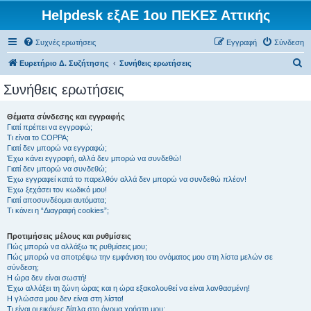
Helpdesk εξΑΕ 1ου ΠΕΚΕΣ Αττικής
Συχνές ερωτήσεις
Εγγραφή
Σύνδεση
Α
Ευρετήριο Δ. Συζήτησης
Συνήθεις ερωτήσεις
ν
Συνήθεις ερωτήσεις
α
ζ
Θέματα σύνδεσης και εγγραφής
Γιατί πρέπει να εγγραφώ;
ή
Τι είναι το COPPA;
τ
Γιατί δεν μπορώ να εγγραφώ;
Έχω κάνει εγγραφή, αλλά δεν μπορώ να συνδεθώ!
η
Γιατί δεν μπορώ να συνδεθώ;
Έχω εγγραφεί κατά το παρελθόν αλλά δεν μπορώ να συνδεθώ πλέον!
σ
Έχω ξεχάσει τον κωδικό μου!
η
Γιατί αποσυνδέομαι αυτόματα;
Τι κάνει η “Διαγραφή cookies”;
Προτιμήσεις μέλους και ρυθμίσεις
Πώς μπορώ να αλλάξω τις ρυθμίσεις μου;
Πώς μπορώ να αποτρέψω την εμφάνιση του ονόματος μου στη λίστα μελών σε
σύνδεση;
Η ώρα δεν είναι σωστή!
Έχω αλλάξει τη ζώνη ώρας και η ώρα εξακολουθεί να είναι λανθασμένη!
Η γλώσσα μου δεν είναι στη λίστα!
Τι είναι οι εικόνες δίπλα στο όνομα χρήστη μου;