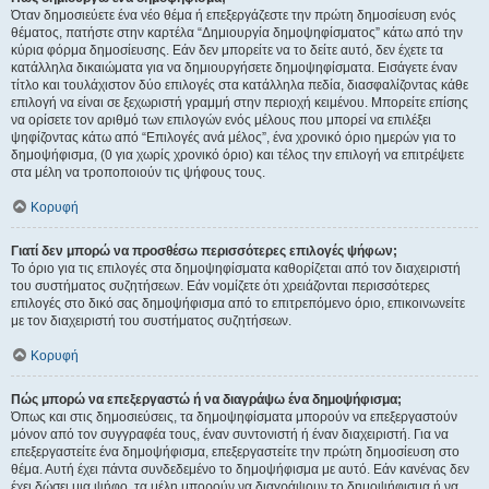
Όταν δημοσιεύετε ένα νέο θέμα ή επεξεργάζεστε την πρώτη δημοσίευση ενός
θέματος, πατήστε στην καρτέλα “Δημιουργία δημοψηφίσματος” κάτω από την
κύρια φόρμα δημοσίευσης. Εάν δεν μπορείτε να το δείτε αυτό, δεν έχετε τα
κατάλληλα δικαιώματα για να δημιουργήσετε δημοψηφίσματα. Εισάγετε έναν
τίτλο και τουλάχιστον δύο επιλογές στα κατάλληλα πεδία, διασφαλίζοντας κάθε
επιλογή να είναι σε ξεχωριστή γραμμή στην περιοχή κειμένου. Μπορείτε επίσης
να ορίσετε τον αριθμό των επιλογών ενός μέλους που μπορεί να επιλέξει
ψηφίζοντας κάτω από “Επιλογές ανά μέλος”, ένα χρονικό όριο ημερών για το
δημοψήφισμα, (0 για χωρίς χρονικό όριο) και τέλος την επιλογή να επιτρέψετε
στα μέλη να τροποποιούν τις ψήφους τους.
Κορυφή
Γιατί δεν μπορώ να προσθέσω περισσότερες επιλογές ψήφων;
Το όριο για τις επιλογές στα δημοψηφίσματα καθορίζεται από τον διαχειριστή
του συστήματος συζητήσεων. Εάν νομίζετε ότι χρειάζονται περισσότερες
επιλογές στο δικό σας δημοψήφισμα από το επιτρεπόμενο όριο, επικοινωνείτε
με τον διαχειριστή του συστήματος συζητήσεων.
Κορυφή
Πώς μπορώ να επεξεργαστώ ή να διαγράψω ένα δημοψήφισμα;
Όπως και στις δημοσιεύσεις, τα δημοψηφίσματα μπορούν να επεξεργαστούν
μόνον από τον συγγραφέα τους, έναν συντονιστή ή έναν διαχειριστή. Για να
επεξεργαστείτε ένα δημοψήφισμα, επεξεργαστείτε την πρώτη δημοσίευση στο
θέμα. Αυτή έχει πάντα συνδεδεμένο το δημοψήφισμα με αυτό. Εάν κανένας δεν
έχει δώσει μια ψήφο, τα μέλη μπορούν να διαγράψουν το δημοψήφισμα ή να