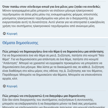
Όταν πατάω στον σύνδεσμο email για ένα μέλος μου ζητάει να συνδεθώ;
Μόνον εγγεγραμμένα μέλη μπορούν να στείλουν μήνυμα ηλεκτρονικού
ταχυδρομείου σε άλλα μέλη μέσω της ενσωματωμένης φόρμας αποστολής
μηνύματος ηλεκτρονικού ταχυδρομείου και μόνο αν ο διαχειριστής έχει
ενεργοποιήσει αυτή τη δυνατότητα. Αυτό γίνεται για να αποτραπεί η κακόβουλη
χρήση του συστήματος ηλεκτρονικού ταχυδρομείου από ανώνυμα μέλη.
Κορυφή
Θέματα δημοσίευσης
Πώς μπορώ να δημιουργήσω ένα νέο θέμα ή να δημοσιεύσω μια απάντηση;
Για να δημοσιεύσετε ένα νέο θέμα σε μια Δ. Συζήτηση, πατήστε στο κουμπί “Νέο
θέμα”. Για να δημοσιεύσετε μια απάντηση σε ένα θέμα, πατήστε στο κουμπί
“Απάντηση”. Μπορεί να χρειαστεί να εγγραφείτε προκειμένου να μπορέσετε να
δημοσιεύσετε ένα μήνυμα. Μια λίστα με τα δικαιώματά σας σε κάθε Δ. Συζήτηση
είναι διαθέσιμη στο κάτω μέρος στις οθόνες της Δ. Συζήτησης και του θέματος.
Παράδειγμα: Μπορείτε να δημοσιεύετε νέα θέματα, Μπορείτε να επισυνάπτετε
αρχεία, κλπ.
Κορυφή
Πώς μπορώ να επεξεργαστώ ή να διαγράψω μια δημοσίευση;
Εάν δεν είστε διαχειριστής του συστήματος συζητήσεων ή συντονιστής,
μπορείτε να επεξεργαστείτε ή να διαγράψετε μόνον τα δικά σας μηνύματα.
Μπορείτε να επεξεργαστείτε μια δημοσίευση πατώντας στο κουμπί επεξεργασίας