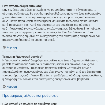
Γιατί αποσυνδέομαι αυτόματα;
Εάν δεν έχετε σημειώσει το πλαίσιο
Να με θυμάσαι
κατά τη σύνδεση σας, το
σύστημα συζητήσεων θα σας διατηρεί συνδεδεμένο μόνο για έναν καθορισμένο
χρόνο. Αυτό αποτρέπει την κατάχρηση του λογαριασμού σας από κάποιον
άλλο. Για να παραμείνετε συνδεδεμένοι, σημειώστε το πλαίσιο
Να με θυμάσαι
κατά τη σύνδεση σας. Αυτό δεν συνιστάται εάν συνδέεστε στο σύστημα
συζητήσεων από έναν κοινόχρηστο υπολογιστή, π.χ. βιβλιοθήκη, internet cafe,
πανεπιστημιακό εργαστήριο υπολογιστών, κλπ. Εάν δεν βλέπετε αυτό το
πλαίσιο επιλογής σημαίνει ότι ο διαχειριστής του συστήματος συζητήσεων έχει
απενεργοποιήσει αυτό το χαρακτηριστικό.
Κορυφή
Τι κάνει η “Διαγραφή cookies”;
Η “Διαγραφή cookies” διαγράφει τα cookies που έχουν δημιουργηθεί από το
phpBB τα οποία σας διατηρούν πιστοποιημένους και συνδεδεμένους στο
σύστημα συζητήσεων. Τα cookies παρέχουν επίσης λειτουργίες όπως η
παρακολούθηση αναγνωσμένων εάν είναι ενεργοποιημένη από τον διαχειριστή
του συστήματος συζητήσεων. Εάν έχετε προβλήματα σύνδεσης ή αποσύνδεσης,
η διαγραφή των cookies του συστήματος συζητήσεων ίσως βοηθήσει.
Κορυφή
Προτιμήσεις μέλους και ρυθμίσεις
Πώς μπορώ να αλλάξω τις ρυθμίσεις μου;