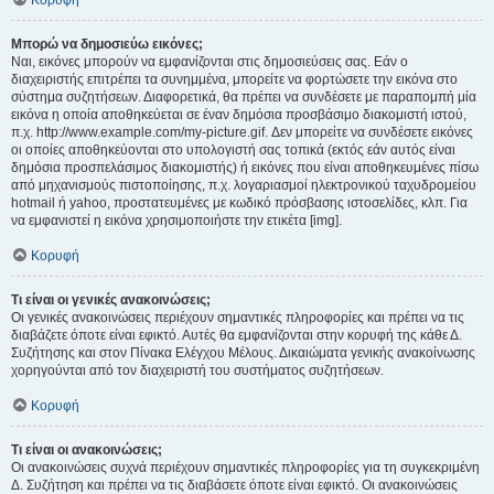
Κορυφή
Μπορώ να δημοσιεύω εικόνες;
Ναι, εικόνες μπορούν να εμφανίζονται στις δημοσιεύσεις σας. Εάν ο
διαχειριστής επιτρέπει τα συνημμένα, μπορείτε να φορτώσετε την εικόνα στο
σύστημα συζητήσεων. Διαφορετικά, θα πρέπει να συνδέσετε με παραπομπή μία
εικόνα η οποία αποθηκεύεται σε έναν δημόσια προσβάσιμο διακομιστή ιστού,
π.χ. http://www.example.com/my-picture.gif. Δεν μπορείτε να συνδέσετε εικόνες
οι οποίες αποθηκεύονται στο υπολογιστή σας τοπικά (εκτός εάν αυτός είναι
δημόσια προσπελάσιμος διακομιστής) ή εικόνες που είναι αποθηκευμένες πίσω
από μηχανισμούς πιστοποίησης, π.χ. λογαριασμοί ηλεκτρονικού ταχυδρομείου
hotmail ή yahoo, προστατευμένες με κωδικό πρόσβασης ιστοσελίδες, κλπ. Για
να εμφανιστεί η εικόνα χρησιμοποιήστε την ετικέτα [img].
Κορυφή
Τι είναι οι γενικές ανακοινώσεις;
Οι γενικές ανακοινώσεις περιέχουν σημαντικές πληροφορίες και πρέπει να τις
διαβάζετε όποτε είναι εφικτό. Αυτές θα εμφανίζονται στην κορυφή της κάθε Δ.
Συζήτησης και στον Πίνακα Ελέγχου Μέλους. Δικαιώματα γενικής ανακοίνωσης
χορηγούνται από τον διαχειριστή του συστήματος συζητήσεων.
Κορυφή
Τι είναι οι ανακοινώσεις;
Οι ανακοινώσεις συχνά περιέχουν σημαντικές πληροφορίες για τη συγκεκριμένη
Δ. Συζήτηση και πρέπει να τις διαβάσετε όποτε είναι εφικτό. Οι ανακοινώσεις