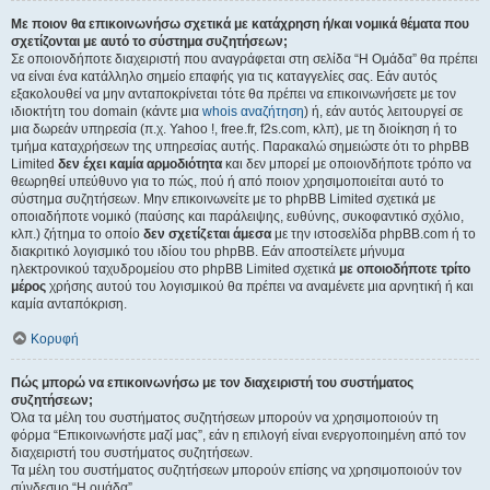
Με ποιον θα επικοινωνήσω σχετικά με κατάχρηση ή/και νομικά θέματα που
σχετίζονται με αυτό το σύστημα συζητήσεων;
Σε οποιονδήποτε διαχειριστή που αναγράφεται στη σελίδα “Η Ομάδα” θα πρέπει
να είναι ένα κατάλληλο σημείο επαφής για τις καταγγελίες σας. Εάν αυτός
εξακολουθεί να μην ανταποκρίνεται τότε θα πρέπει να επικοινωνήσετε με τον
ιδιοκτήτη του domain (κάντε μια
whois αναζήτηση
) ή, εάν αυτός λειτουργεί σε
μια δωρεάν υπηρεσία (π.χ. Yahoo !, free.fr, f2s.com, κλπ), με τη διοίκηση ή το
τμήμα καταχρήσεων της υπηρεσίας αυτής. Παρακαλώ σημειώστε ότι το phpBB
Limited
δεν έχει καμία αρμοδιότητα
και δεν μπορεί με οποιονδήποτε τρόπο να
θεωρηθεί υπεύθυνο για το πώς, πού ή από ποιον χρησιμοποιείται αυτό το
σύστημα συζητήσεων. Μην επικοινωνείτε με το phpBB Limited σχετικά με
οποιαδήποτε νομικό (παύσης και παράλειψης, ευθύνης, συκοφαντικό σχόλιο,
κλπ.) ζήτημα το οποίο
δεν σχετίζεται άμεσα
με την ιστοσελίδα phpBB.com ή το
διακριτικό λογισμικό του ιδίου του phpBB. Εάν αποστείλετε μήνυμα
ηλεκτρονικού ταχυδρομείου στο phpBB Limited σχετικά
με οποιοδήποτε τρίτο
μέρος
χρήσης αυτού του λογισμικού θα πρέπει να αναμένετε μια αρνητική ή και
καμία ανταπόκριση.
Κορυφή
Πώς μπορώ να επικοινωνήσω με τον διαχειριστή του συστήματος
συζητήσεων;
Όλα τα μέλη του συστήματος συζητήσεων μπορούν να χρησιμοποιούν τη
φόρμα “Επικοινωνήστε μαζί μας”, εάν η επιλογή είναι ενεργοποιημένη από τον
διαχειριστή του συστήματος συζητήσεων.
Τα μέλη του συστήματος συζητήσεων μπορούν επίσης να χρησιμοποιούν τον
σύνδεσμο “Η ομάδα”.