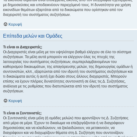
Τα εικονίδια θεμάτων είναι επιλεγμένες εικόνες από τον συγγραφέα σχετιζόμενες
με δημοσιεύσεις και υποδεικνύουν περιεχόμενό τους. Η δυνατότητα για χρήση
εικονιδίων θεμάτων εξαρτάται από τα δικαιώματα που ορίστηκαν από τον
διαχειριστή του συστήματος συζητήσεων.
Κορυφή
Επίπεδα μελών και Ομάδες
Τι είναι οι Διαχειριστές;
Οι Διαχειριστές είναι μέλη με τον υψηλότερο βαθμό ελέγχου σε όλο το σύστημα
συζητήσεων. Τα μέλη αυτά μπορούν να ελέγχουν όλες τις πτυχές της
λειτουργίας του συστήματος συζητήσεων, συμπεριλαμβανομένων του
καθορισμού δικαιωμάτων, της απαγόρευσης μελών, της δημιουργίας ομάδων ή
συντονιστών, κλπ., εξαρτώνται από τον ιδρυτή του συστήματος συζητήσεων και
τι δικαιώματα αυτός ή αυτή έχει δώσει στους άλλους διαχειριστές. Μπορούν
επίσης να έχουν πλήρεις δυνατότητες συντονιστή σε όλες τις Δ. Συζητήσεις,
ανάλογα με τις ρυθμίσεις που διατυπώνεται από τον ιδρυτή του συστήματος
συζητήσεων.
Κορυφή
Τι είναι οι Συντονιστές;
Οι Συντονιστές είναι μέλη (ή ομάδες μελών) που φροντίζουν τις Δ. Συζητήσεις
από μέρα σε μέρα. Έχουν το δικαίωμα να επεξεργάζονται ή να διαγράφουν
δημοσιεύσεις και να κλειδώνουν, να ξεκλειδώνουν, να μετακινούν, να
διαγράφουν και να διαχωρίζουν θέματα στη Δ. Συζήτηση που συντονίζουν.