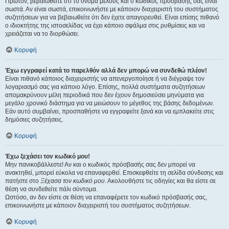
Πρώτον, βεβαιωθείτε ότι το όνομα μέλους και ο κωδικός πρόσβασής σας είναι
σωστά. Αν είναι σωστά, επικοινωνήστε με κάποιον διαχειριστή του συστήματος
συζητήσεων για να βεβαιωθείτε ότι δεν έχετε απαγορευθεί. Είναι επίσης πιθανό
ο ιδιοκτήτης της ιστοσελίδας να έχει κάποιο σφάλμα στις ρυθμίσεις και να
χρειάζεται να το διορθώσει.
Κορυφή
Έχω εγγραφεί κατά το παρελθόν αλλά δεν μπορώ να συνδεθώ πλέον!
Είναι πιθανό κάποιος διαχειριστής να απενεργοποίησε ή να διέγραψε τον
λογαριασμό σας για κάποιο λόγο. Επίσης, πολλά συστήματα συζητήσεων
απομακρύνουν μέλη περιοδικά που δεν έχουν δημοσιεύσει μηνύματα για
μεγάλο χρονικό διάστημα για να μειώσουν το μέγεθος της βάσης δεδομένων.
Εάν αυτό συμβαίνει, προσπαθήστε να εγγραφείτε ξανά και να εμπλακείτε στις
δημόσιες συζητήσεις.
Κορυφή
Έχω ξεχάσει τον κωδικό μου!
Μην πανικοβάλλεστε! Αν και ο κωδικός πρόσβασής σας δεν μπορεί να
ανακτηθεί, μπορεί εύκολα να επαναφερθεί. Επισκεφθείτε τη σελίδα σύνδεσης και
πατήστε στο
Ξέχασα τον κωδικό μου
. Ακολουθήστε τις οδηγίες και θα είστε σε
θέση να συνδεθείτε πάλι σύντομα.
Ωστόσο, αν δεν είστε σε θέση να επαναφέρετε τον κωδικό πρόσβασής σας,
επικοινωνήστε με κάποιον διαχειριστή του συστήματος συζητήσεων.
Κορυφή