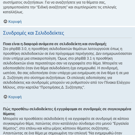
συστήματος συζητήσεων. Για να αναζητήσετε για τα θέματα σας,
χρησιμοποιείστε την “Ειδική αναζήτηση” και συμπληρώστε τις επιλογές
καταλλήλως.
Κορυφή
Συνδρομές και Σελιδοδείκτες
Ποια είναι η διαφορά ανάμεσα σε σελιδοδείκτη και συνδρομή;
Στο phpBB 3.0, η προσθήκη σελιδοδεικτών θεμάτων λειτουργούσε όπως η
προσθήκη σελιδοδεικτών σε ένα πρόγραμμα περιήγησης. Δεν ενημερωνόσασταν
όταν υπήρχε μια επικαιροποίηση. Όμως στο phpBB 3.1 η προσθήκη
σελιδοδεικτών είναι περισσότερο σαν να εγγραφείτε στο θέμα. Μπορείτε να
ειδοποιηθείτε όταν ένα θέμα σελιδοδείκτη έχει ενημερωθεί. Η συνδρομή,
ωστόσο, θα σας ειδοποιήσει όταν υπάρχει μια ενημέρωση σε ένα θέμα ή σε μια
Δ. Συζήτηση στο σύστημα συζητήσεων. Οι επιλογές ειδοποίησης για
σελιδοδείκτες και συνδρομές μπορούν να ρυθμιστούν από τον Πίνακα Ελέγχου
Μέλους, στην καρτέλα “Προτιμήσεις Δ. Συζήτησης”.
Κορυφή
Πώς προσθέτω σελιδοδείκτες ή εγγράφομαι σε συνδρομές σε συγκεκριμένα
θέματα;
Μπορείτε να προσθέσετε σελιδοδείκτη ή να εγγραφείτε σε συνδρομή σε κάποιο
συγκεκριμένο θέμα, πατώντας στον κατάλληλο σύνδεσμο στο μενού "Εργαλεία
θέματος", στο επάνω και κάτω μέρος κάποιου θέματος συζήτησης.
Απαντώντας σε ένα θέμα με σημειωμένη την επιλογή “Να ενημερωθώ όταν