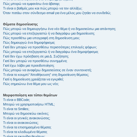
Πώς μπορώ να εμφανίσω ένα άβαταρ;
Τι είναι ο βαθμός μου και πώς μπορώ να τον αλλάξω;
Όταν πατάω στον σύνδεσμο email για ένα μέλος μου ζητάει να συνδεθώ;
Θέματα δημοσίευσης
Πώς μπορώ να δημιουργήσω ένα νέο θέμα ή να δημοσιεύσω μια απάντηση;
Πώς μπορώ να επεξεργαστώ ή να διαγράψω μια δημοσίευση;
Πώς προσθέτω μια υπογραφή στη δημοσίευση μου;
Πώς δημιουργώ ένα δημοψήφισμα;
Γιατί δεν μπορώ να προσθέσω περισσότερες επιλογές ψήφων;
Πώς μπορώ να επεξεργαστώ ή να διαγράψω ένα δημοψήφισμα;
Γιατί δεν έχω πρόσβαση σε μια Δ. Συζήτηση;
Γιατί δεν μπορώ να προσθέσω συνημμένα;
Γιατί έχω λάβει μια προειδοποίηση;
Πώς μπορώ να αναφέρω δημοσιεύσεις σε έναν συντονιστή;
Τι είναι το κουμπί “Αποθήκευση” στη δημοσίευση θέματος;
Γιατί η δημοσίευση χρειάζεται να εγκριθεί;
Πώς σημειώνω ένα θέμα μου ως νέο;
Μορφοποίηση και τύποι θεμάτων
Τι είναι ο BBCode;
Μπορώ να χρησιμοποιήσω HTML;
Τι είναι τα Smilies;
Μπορώ να δημοσιεύω εικόνες;
Τι είναι οι γενικές ανακοινώσεις;
Τι είναι οι ανακοινώσεις;
Τι είναι τα επισημασμένα θέματα;
Τι είναι τα κλειδωμένα θέματα;
Τι είναι τα εικονίδια θεμάτων;