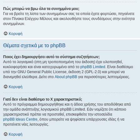
Πώς μπορώ να βρω όλα τα συνημμένα μου;
Για να βρείτε τη λίστα των συνημμένων σας τα οποία έχετε φορτώσει, πηγαίνετε
στον Πίνακα Ελέγχου Μέλους και ακολουθήστε τους συνδέσμους στην ενότητα
συνημμένων.
Κορυφή
Θέματα σχετικά με το phpBB
Ποιος έχει δημιουργήσει αυτό το σύστημα συζητήσεων;
Αυτό το λογισμικό (στη μη τροποποιημένη του έκδοση) έχει υλοποιηθεί,
κυκλοφορήσει και είναι κατοχυρωμένο από το
phpBB Limited
. Είναι διαθέσιμο
υπό την GNU General Public License, έκδοση 2 (GPL-2.0) και μπορεί να
διανεμηθεί ελεύθερα. Δείτε στο
About phpBB
για περισσότερες λεπτομέρειες.
Κορυφή
Γιατί δεν είναι διαθέσιμο το Χ χαρακτηριστικό;
Αυτό το πρόγραμμα δημιουργήθηκε και η άδεια χρήσης του αποδόθηκε από
την ομάδα ανάπτυξης λογισμικού phpBB Limited. Εάν νομίζετε ότι κάποιο
χαρακτηριστικό πρέπει να προστεθεί, επισκεφθείτε την ιστοσελίδα
phpBB Ideas Centre
, όπου μπορείτε να ψηφίσετε υπάρχουσες ιδέες ή να
προτείνετε νέες λειτουργίες.
Κορυφή