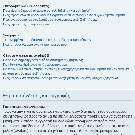
Συνδρομές και Σελιδοδείκτες
Ποια είναι η διαφορά ανάμεσα σε σελιδοδείκτη και συνδρομή;
Πώς προσθέτω σελιδοδείκτες ή εγγράφομαι σε συνδρομές σε συγκεκριμένα θέματα;
Πώς εγγράφομαι σε συνδρομές σε συγκεκριμένες Δ. Συζητήσεις;
Πώς αφαιρώ τις συνδρομές μου;
Συνημμένα
Τι συνημμένα επιτρέπονται σε αυτό το σύστημα συζητήσεων;
Πώς μπορώ να βρω όλα τα συνημμένα μου;
Θέματα σχετικά με το phpBB
Ποιος έχει δημιουργήσει αυτό το σύστημα συζητήσεων;
Γιατί δεν είναι διαθέσιμο το Χ χαρακτηριστικό;
Με ποιον θα επικοινωνήσω σχετικά με κατάχρηση ή/και νομικά θέματα που σχετίζονται
με αυτό το σύστημα συζητήσεων;
Πώς μπορώ να επικοινωνήσω με τον διαχειριστή του συστήματος συζητήσεων;
Θέματα σύνδεσης και εγγραφής
Γιατί πρέπει να εγγραφώ;
Ίσως να μην είναι απαραίτητο, εναπόκειται στον διαχειριστή του συστήματος
συζητήσεων ως προς το αν θα πρέπει να εγγραφείτε προκειμένου να αναρτήσετε
μηνύματα. Ωστόσο, η εγγραφή θα σας δώσει πρόσβαση σε πρόσθετες
υπηρεσίες που δεν είναι διαθέσιμες σε επισκέπτες όπως ο καθορισμός εικόνων
μελών (avatars), προσωπικά μηνύματα, αποστολή και λήψη μηνυμάτων