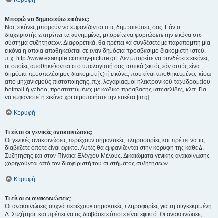
Κορυφή
Μπορώ να δημοσιεύω εικόνες;
Ναι, εικόνες μπορούν να εμφανίζονται στις δημοσιεύσεις σας. Εάν ο
διαχειριστής επιτρέπει τα συνημμένα, μπορείτε να φορτώσετε την εικόνα στο
σύστημα συζητήσεων. Διαφορετικά, θα πρέπει να συνδέσετε με παραπομπή μία
εικόνα η οποία αποθηκεύεται σε έναν δημόσια προσβάσιμο διακομιστή ιστού,
π.χ. http://www.example.com/my-picture.gif. Δεν μπορείτε να συνδέσετε εικόνες
οι οποίες αποθηκεύονται στο υπολογιστή σας τοπικά (εκτός εάν αυτός είναι
δημόσια προσπελάσιμος διακομιστής) ή εικόνες που είναι αποθηκευμένες πίσω
από μηχανισμούς πιστοποίησης, π.χ. λογαριασμοί ηλεκτρονικού ταχυδρομείου
hotmail ή yahoo, προστατευμένες με κωδικό πρόσβασης ιστοσελίδες, κλπ. Για
να εμφανιστεί η εικόνα χρησιμοποιήστε την ετικέτα [img].
Κορυφή
Τι είναι οι γενικές ανακοινώσεις;
Οι γενικές ανακοινώσεις περιέχουν σημαντικές πληροφορίες και πρέπει να τις
διαβάζετε όποτε είναι εφικτό. Αυτές θα εμφανίζονται στην κορυφή της κάθε Δ.
Συζήτησης και στον Πίνακα Ελέγχου Μέλους. Δικαιώματα γενικής ανακοίνωσης
χορηγούνται από τον διαχειριστή του συστήματος συζητήσεων.
Κορυφή
Τι είναι οι ανακοινώσεις;
Οι ανακοινώσεις συχνά περιέχουν σημαντικές πληροφορίες για τη συγκεκριμένη
Δ. Συζήτηση και πρέπει να τις διαβάσετε όποτε είναι εφικτό. Οι ανακοινώσεις