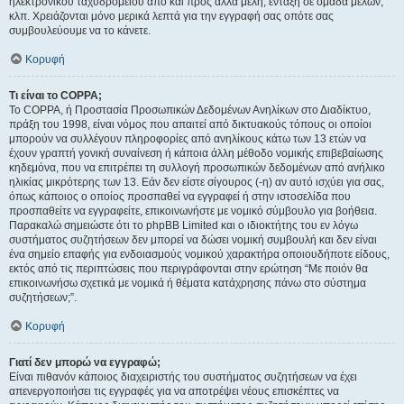
ηλεκτρονικού ταχυδρομείου από και προς άλλα μέλη, ένταξη σε ομάδα μελών,
κλπ. Χρειάζονται μόνο μερικά λεπτά για την εγγραφή σας οπότε σας
συμβουλεύουμε να το κάνετε.
Κορυφή
Τι είναι το COPPA;
Το COPPA, ή Προστασία Προσωπικών Δεδομένων Ανηλίκων στο Διαδίκτυο,
πράξη του 1998, είναι νόμος που απαιτεί από δικτυακούς τόπους οι οποίοι
μπορούν να συλλέγουν πληροφορίες από ανηλίκους κάτω των 13 ετών να
έχουν γραπτή γονική συναίνεση ή κάποια άλλη μέθοδο νομικής επιβεβαίωσης
κηδεμόνα, που να επιτρέπει τη συλλογή προσωπικών δεδομένων από ανήλικο
ηλικίας μικρότερης των 13. Εάν δεν είστε σίγουρος (-η) αν αυτό ισχύει για σας,
όπως κάποιος ο οποίος προσπαθεί να εγγραφεί ή στην ιστοσελίδα που
προσπαθείτε να εγγραφείτε, επικοινωνήστε με νομικό σύμβουλο για βοήθεια.
Παρακαλώ σημειώστε ότι το phpBB Limited και ο ιδιοκτήτης του εν λόγω
συστήματος συζητήσεων δεν μπορεί να δώσει νομική συμβουλή και δεν είναι
ένα σημείο επαφής για ενδοιασμούς νομικού χαρακτήρα οποιουδήποτε είδους,
εκτός από τις περιπτώσεις που περιγράφονται στην ερώτηση “Με ποιόν θα
επικοινωνήσω σχετικά με νομικά ή θέματα κατάχρησης πάνω στο σύστημα
συζητήσεων;”.
Κορυφή
Γιατί δεν μπορώ να εγγραφώ;
Είναι πιθανόν κάποιος διαχειριστής του συστήματος συζητήσεων να έχει
απενεργοποιήσει τις εγγραφές για να αποτρέψει νέους επισκέπτες να