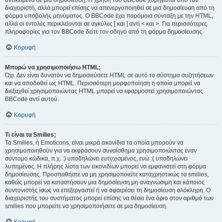
αντικείμενα σε μια δημοσίευση. Η χρήση του BBCode χορηγείται από τον
διαχειριστή, αλλά μπορεί επίσης να απενεργοποιηθεί σε μια δημοσίευση από τη
φόρμα υποβολής μηνύματος. Ο BBCode έχει παρόμοια σύνταξη με την HTML,
αλλά οι εντολές περικλείονται σε αγκύλες [ και ] αντί < και >. Για περισσότερες
πληροφορίες για τον BBCode δείτε τον οδηγό από τη φόρμα δημοσίευσης.
Κορυφή
Μπορώ να χρησιμοποιήσω HTML;
Όχι. Δεν είναι δυνατόν να δημοσιεύσετε HTML σε αυτό το σύστημα συζητήσεων
και να αποδοθεί ως HTML. Περισσότερη μορφοποίηση η οποία μπορεί να
διεξαχθεί χρησιμοποιώντας HTML μπορεί να εφαρμοστεί χρησιμοποιώντας
BBCode αντί αυτού.
Κορυφή
Τι είναι τα Smilies;
Τα Smilies, ή Emoticons, είναι μικρά εικονίδια τα οποία μπορούν να
χρησιμοποιηθούν για να εκφράσουν συναίσθημα χρησιμοποιώντας έναν
σύντομο κώδικα, π.χ. :) υποδηλώνει ευτυχισμένος, ενώ :( υποδηλώνει
λυπημένος. Η πλήρης λίστα των εικονιδίων μπορεί να εμφανιστεί στη φόρμα
δημοσίευσης. Προσπαθήστε να μη χρησιμοποιείτε καταχρηστικώς τα smilies,
καθώς μπορεί να καταστήσουν μια δημοσίευση μη αναγνώσιμη και κάποιος
συντονιστής ίσως να επεξεργαστεί ή να αφαιρέσει τη δημοσίευση ολόκληρη. Ο
διαχειριστής του συστήματος μπορεί επίσης να θέσει ένα όριο στον αριθμό των
smilies που μπορείτε να χρησιμοποιήσετε σε μια δημοσίευση.