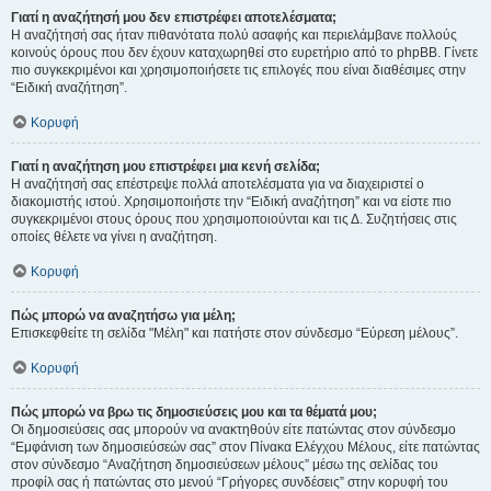
Γιατί η αναζήτησή μου δεν επιστρέφει αποτελέσματα;
Η αναζήτησή σας ήταν πιθανότατα πολύ ασαφής και περιελάμβανε πολλούς
κοινούς όρους που δεν έχουν καταχωρηθεί στο ευρετήριο από το phpBB. Γίνετε
πιο συγκεκριμένοι και χρησιμοποιήσετε τις επιλογές που είναι διαθέσιμες στην
“Ειδική αναζήτηση”.
Κορυφή
Γιατί η αναζήτηση μου επιστρέφει μια κενή σελίδα;
Η αναζήτησή σας επέστρεψε πολλά αποτελέσματα για να διαχειριστεί ο
διακομιστής ιστού. Χρησιμοποιήστε την “Ειδική αναζήτηση” και να είστε πιο
συγκεκριμένοι στους όρους που χρησιμοποιούνται και τις Δ. Συζητήσεις στις
οποίες θέλετε να γίνει η αναζήτηση.
Κορυφή
Πώς μπορώ να αναζητήσω για μέλη;
Επισκεφθείτε τη σελίδα "Μέλη" και πατήστε στον σύνδεσμο “Εύρεση μέλους”.
Κορυφή
Πώς μπορώ να βρω τις δημοσιεύσεις μου και τα θέματά μου;
Οι δημοσιεύσεις σας μπορούν να ανακτηθούν είτε πατώντας στον σύνδεσμο
“Εμφάνιση των δημοσιεύσεών σας” στον Πίνακα Ελέγχου Μέλους, είτε πατώντας
στον σύνδεσμο “Αναζήτηση δημοσιεύσεων μέλους” μέσω της σελίδας του
προφίλ σας ή πατώντας στο μενού “Γρήγορες συνδέσεις” στην κορυφή του