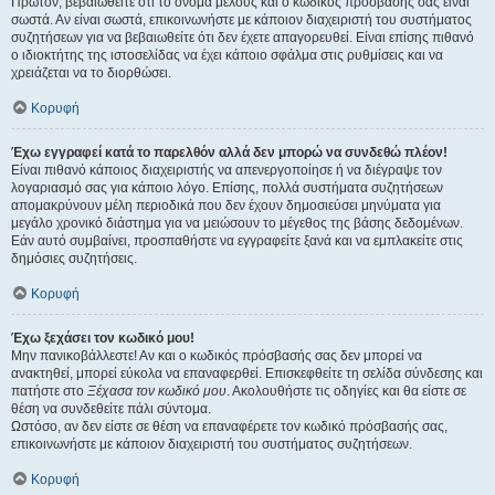
Πρώτον, βεβαιωθείτε ότι το όνομα μέλους και ο κωδικός πρόσβασής σας είναι
σωστά. Αν είναι σωστά, επικοινωνήστε με κάποιον διαχειριστή του συστήματος
συζητήσεων για να βεβαιωθείτε ότι δεν έχετε απαγορευθεί. Είναι επίσης πιθανό
ο ιδιοκτήτης της ιστοσελίδας να έχει κάποιο σφάλμα στις ρυθμίσεις και να
χρειάζεται να το διορθώσει.
Κορυφή
Έχω εγγραφεί κατά το παρελθόν αλλά δεν μπορώ να συνδεθώ πλέον!
Είναι πιθανό κάποιος διαχειριστής να απενεργοποίησε ή να διέγραψε τον
λογαριασμό σας για κάποιο λόγο. Επίσης, πολλά συστήματα συζητήσεων
απομακρύνουν μέλη περιοδικά που δεν έχουν δημοσιεύσει μηνύματα για
μεγάλο χρονικό διάστημα για να μειώσουν το μέγεθος της βάσης δεδομένων.
Εάν αυτό συμβαίνει, προσπαθήστε να εγγραφείτε ξανά και να εμπλακείτε στις
δημόσιες συζητήσεις.
Κορυφή
Έχω ξεχάσει τον κωδικό μου!
Μην πανικοβάλλεστε! Αν και ο κωδικός πρόσβασής σας δεν μπορεί να
ανακτηθεί, μπορεί εύκολα να επαναφερθεί. Επισκεφθείτε τη σελίδα σύνδεσης και
πατήστε στο
Ξέχασα τον κωδικό μου
. Ακολουθήστε τις οδηγίες και θα είστε σε
θέση να συνδεθείτε πάλι σύντομα.
Ωστόσο, αν δεν είστε σε θέση να επαναφέρετε τον κωδικό πρόσβασής σας,
επικοινωνήστε με κάποιον διαχειριστή του συστήματος συζητήσεων.
Κορυφή