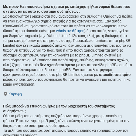
Με ποιον θα επικοινωνήσω σχετικά με κατάχρηση ή/και νομικά θέματα που
σχετίζονται με αυτό το σύστημα συζητήσεων;
Σε οποιονδήποτε διαχειριστή που αναγράφεται στη σελίδα “Η Ομάδα” θα πρέπει
να είναι ένα κατάλληλο σημείο επαφής για τις καταγγελίες σας. Εάν αυτός
εξακολουθεί να μην ανταποκρίνεται τότε θα πρέπει να επικοινωνήσετε με τον
ιδιοκτήτη του domain (κάντε μια
whois αναζήτηση
) ή, εάν αυτός λειτουργεί σε
μια δωρεάν υπηρεσία (π.χ. Yahoo !, free.fr, f2s.com, κλπ), με τη διοίκηση ή το
τμήμα καταχρήσεων της υπηρεσίας αυτής. Παρακαλώ σημειώστε ότι το phpBB
Limited
δεν έχει καμία αρμοδιότητα
και δεν μπορεί με οποιονδήποτε τρόπο να
θεωρηθεί υπεύθυνο για το πώς, πού ή από ποιον χρησιμοποιείται αυτό το
σύστημα συζητήσεων. Μην επικοινωνείτε με το phpBB Limited σχετικά με
οποιαδήποτε νομικό (παύσης και παράλειψης, ευθύνης, συκοφαντικό σχόλιο,
κλπ.) ζήτημα το οποίο
δεν σχετίζεται άμεσα
με την ιστοσελίδα phpBB.com ή το
διακριτικό λογισμικό του ιδίου του phpBB. Εάν αποστείλετε μήνυμα
ηλεκτρονικού ταχυδρομείου στο phpBB Limited σχετικά
με οποιοδήποτε τρίτο
μέρος
χρήσης αυτού του λογισμικού θα πρέπει να αναμένετε μια αρνητική ή και
καμία ανταπόκριση.
Κορυφή
Πώς μπορώ να επικοινωνήσω με τον διαχειριστή του συστήματος
συζητήσεων;
Όλα τα μέλη του συστήματος συζητήσεων μπορούν να χρησιμοποιούν τη
φόρμα “Επικοινωνήστε μαζί μας”, εάν η επιλογή είναι ενεργοποιημένη από τον
διαχειριστή του συστήματος συζητήσεων.
Τα μέλη του συστήματος συζητήσεων μπορούν επίσης να χρησιμοποιούν τον
σύνδεσμο “Η ομάδα”.