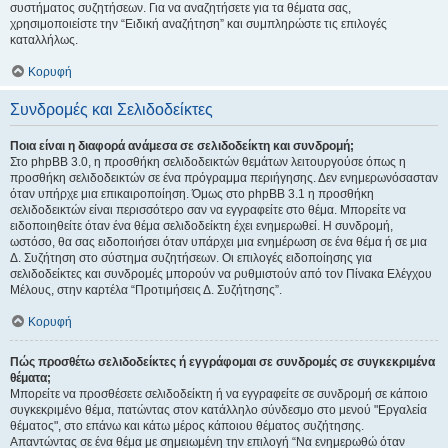
συστήματος συζητήσεων. Για να αναζητήσετε για τα θέματα σας,
χρησιμοποιείστε την “Ειδική αναζήτηση” και συμπληρώστε τις επιλογές
καταλλήλως.
Κορυφή
Συνδρομές και Σελιδοδείκτες
Ποια είναι η διαφορά ανάμεσα σε σελιδοδείκτη και συνδρομή;
Στο phpBB 3.0, η προσθήκη σελιδοδεικτών θεμάτων λειτουργούσε όπως η
προσθήκη σελιδοδεικτών σε ένα πρόγραμμα περιήγησης. Δεν ενημερωνόσασταν
όταν υπήρχε μια επικαιροποίηση. Όμως στο phpBB 3.1 η προσθήκη
σελιδοδεικτών είναι περισσότερο σαν να εγγραφείτε στο θέμα. Μπορείτε να
ειδοποιηθείτε όταν ένα θέμα σελιδοδείκτη έχει ενημερωθεί. Η συνδρομή,
ωστόσο, θα σας ειδοποιήσει όταν υπάρχει μια ενημέρωση σε ένα θέμα ή σε μια
Δ. Συζήτηση στο σύστημα συζητήσεων. Οι επιλογές ειδοποίησης για
σελιδοδείκτες και συνδρομές μπορούν να ρυθμιστούν από τον Πίνακα Ελέγχου
Μέλους, στην καρτέλα “Προτιμήσεις Δ. Συζήτησης”.
Κορυφή
Πώς προσθέτω σελιδοδείκτες ή εγγράφομαι σε συνδρομές σε συγκεκριμένα
θέματα;
Μπορείτε να προσθέσετε σελιδοδείκτη ή να εγγραφείτε σε συνδρομή σε κάποιο
συγκεκριμένο θέμα, πατώντας στον κατάλληλο σύνδεσμο στο μενού "Εργαλεία
θέματος", στο επάνω και κάτω μέρος κάποιου θέματος συζήτησης.
Απαντώντας σε ένα θέμα με σημειωμένη την επιλογή “Να ενημερωθώ όταν