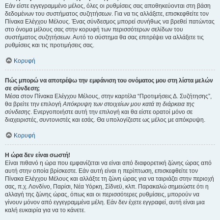
Εάν είστε εγγεγραμμένο μέλος, όλες οι ρυθμίσεις σας αποθηκεύονται στη βάση
δεδομένων του συστήματος συζητήσεων. Για να τις αλλάξετε, επισκεφθείτε τον
Πίνακα Ελέγχου Μέλους. Ένας σύνδεσμος μπορεί συνήθως να βρεθεί πατώντας
στο όνομα μέλους σας στην κορυφή των περισσότερων σελίδων του
συστήματος συζητήσεων. Αυτό το σύστημα θα σας επιτρέψει να αλλάξετε τις
ρυθμίσεις και τις προτιμήσεις σας.
Κορυφή
Πώς μπορώ να αποτρέψω την εμφάνιση του ονόματος μου στη λίστα μελών
σε σύνδεση;
Μέσα στον Πίνακα Ελέγχου Μέλους, στην καρτέλα “Προτιμήσεις Δ. Συζήτησης”,
θα βρείτε την επιλογή
Απόκρυψη των στοιχείων μου κατά τη διάρκεια της
σύνδεσης
. Ενεργοποιήστε αυτή την επιλογή και θα είστε ορατοί μόνο σε
διαχειριστές, συντονιστές και εσάς. Θα υπολογίζεστε ως μέλος με απόκρυψη.
Κορυφή
Η ώρα δεν είναι σωστή!
Είναι πιθανό η ώρα που εμφανίζεται να είναι από διαφορετική ζώνης ώρας από
αυτή στην οποία βρίσκεστε. Εάν αυτή είναι η περίπτωση, επισκεφθείτε τον
Πίνακα Ελέγχου Μέλους και αλλάξτε τη ζώνη ώρας για να ταιριάζει στην περιοχή
σας, π.χ. Λονδίνο, Παρίσι, Νέα Υόρκη, Σίδνεϋ, κλπ. Παρακαλώ σημειώστε ότι η
αλλαγή της ζώνης ώρας, όπως και οι περισσότερες ρυθμίσεις, μπορούν να
γίνουν μόνον από εγγεγραμμένα μέλη. Εάν δεν έχετε εγγραφεί, αυτή είναι μια
καλή ευκαιρία για να το κάνετε.