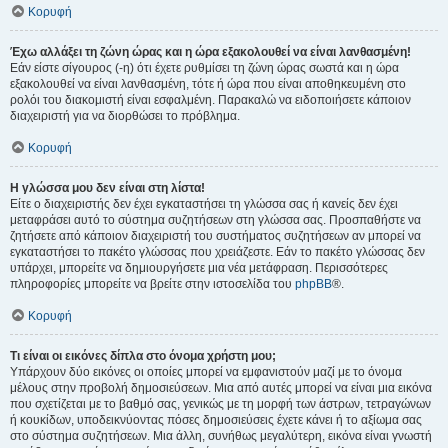
Κορυφή
Έχω αλλάξει τη ζώνη ώρας και η ώρα εξακολουθεί να είναι λανθασμένη!
Εάν είστε σίγουρος (-η) ότι έχετε ρυθμίσει τη ζώνη ώρας σωστά και η ώρα
εξακολουθεί να είναι λανθασμένη, τότε ή ώρα που είναι αποθηκευμένη στο
ρολόι του διακομιστή είναι εσφαλμένη. Παρακαλώ να ειδοποιήσετε κάποιον
διαχειριστή για να διορθώσει το πρόβλημα.
Κορυφή
Η γλώσσα μου δεν είναι στη λίστα!
Είτε ο διαχειριστής δεν έχει εγκαταστήσει τη γλώσσα σας ή κανείς δεν έχει
μεταφράσει αυτό το σύστημα συζητήσεων στη γλώσσα σας. Προσπαθήστε να
ζητήσετε από κάποιον διαχειριστή του συστήματος συζητήσεων αν μπορεί να
εγκαταστήσει το πακέτο γλώσσας που χρειάζεστε. Εάν το πακέτο γλώσσας δεν
υπάρχει, μπορείτε να δημιουργήσετε μια νέα μετάφραση. Περισσότερες
πληροφορίες μπορείτε να βρείτε στην ιστοσελίδα του
phpBB
®.
Κορυφή
Τι είναι οι εικόνες δίπλα στο όνομα χρήστη μου;
Υπάρχουν δύο εικόνες οι οποίες μπορεί να εμφανιστούν μαζί με το όνομα
μέλους στην προβολή δημοσιεύσεων. Μια από αυτές μπορεί να είναι μια εικόνα
που σχετίζεται με το βαθμό σας, γενικώς με τη μορφή των άστρων, τετραγώνων
ή κουκίδων, υποδεικνύοντας πόσες δημοσιεύσεις έχετε κάνει ή το αξίωμα σας
στο σύστημα συζητήσεων. Μια άλλη, συνήθως μεγαλύτερη, εικόνα είναι γνωστή