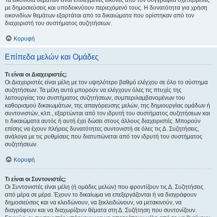
Τα εικονίδια θεμάτων είναι επιλεγμένες εικόνες από τον συγγραφέα σχετιζόμενες
με δημοσιεύσεις και υποδεικνύουν περιεχόμενό τους. Η δυνατότητα για χρήση
εικονιδίων θεμάτων εξαρτάται από τα δικαιώματα που ορίστηκαν από τον
διαχειριστή του συστήματος συζητήσεων.
Κορυφή
Επίπεδα μελών και Ομάδες
Τι είναι οι Διαχειριστές;
Οι Διαχειριστές είναι μέλη με τον υψηλότερο βαθμό ελέγχου σε όλο το σύστημα
συζητήσεων. Τα μέλη αυτά μπορούν να ελέγχουν όλες τις πτυχές της
λειτουργίας του συστήματος συζητήσεων, συμπεριλαμβανομένων του
καθορισμού δικαιωμάτων, της απαγόρευσης μελών, της δημιουργίας ομάδων ή
συντονιστών, κλπ., εξαρτώνται από τον ιδρυτή του συστήματος συζητήσεων και
τι δικαιώματα αυτός ή αυτή έχει δώσει στους άλλους διαχειριστές. Μπορούν
επίσης να έχουν πλήρεις δυνατότητες συντονιστή σε όλες τις Δ. Συζητήσεις,
ανάλογα με τις ρυθμίσεις που διατυπώνεται από τον ιδρυτή του συστήματος
συζητήσεων.
Κορυφή
Τι είναι οι Συντονιστές;
Οι Συντονιστές είναι μέλη (ή ομάδες μελών) που φροντίζουν τις Δ. Συζητήσεις
από μέρα σε μέρα. Έχουν το δικαίωμα να επεξεργάζονται ή να διαγράφουν
δημοσιεύσεις και να κλειδώνουν, να ξεκλειδώνουν, να μετακινούν, να
διαγράφουν και να διαχωρίζουν θέματα στη Δ. Συζήτηση που συντονίζουν.