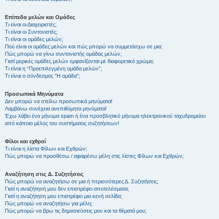
Επίπεδα μελών και Ομάδες
Τι είναι οι Διαχειριστές;
Τι είναι οι Συντονιστές;
Τι είναι οι ομάδες μελών;
Πού είναι οι ομάδες μελών και πώς μπορώ να συμμετάσχω σε μια;
Πώς μπορώ να γίνω συντονιστής ομάδας μελών;
Γιατί μερικές ομάδες μελών εμφανίζονται με διαφορετικό χρώμα;
Τι είναι η “Προεπιλεγμένη ομάδα μελών”;
Τι είναι ο σύνδεσμος "Η ομάδα”;
Προσωπικά Μηνύματα
Δεν μπορώ να στείλω προσωπικά μηνύματα!
Λαμβάνω συνέχεια ανεπιθύμητα μηνύματα!
Έχω λάβει ένα μήνυμα spam ή ένα προσβλητικό μήνυμα ηλεκτρονικού ταχυδρομείου
από κάποιο μέλος του συστήματος συζητήσεων!
Φίλοι και εχθροί
Τι είναι η λίστα Φίλων και Εχθρών;
Πώς μπορώ να προσθέσω / αφαιρέσω μέλη στις λίστες Φίλων και Εχθρών;
Αναζήτηση στις Δ. Συζητήσεις
Πώς μπορώ να αναζητήσω σε μια ή περισσότερες Δ. Συζητήσεις;
Γιατί η αναζήτησή μου δεν επιστρέφει αποτελέσματα;
Γιατί η αναζήτηση μου επιστρέφει μια κενή σελίδα;
Πώς μπορώ να αναζητήσω για μέλη;
Πώς μπορώ να βρω τις δημοσιεύσεις μου και τα θέματά μου;