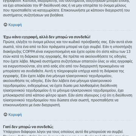
εγγραφούν. Κάποιος διαχειριστής του συστήματος συζητήσεων μπορεί επίσης
να έχει αποκλείσει την IP διεύθυνσή σας ή να μην επιτρέπει το όνομα μέλους
που προσπαθείτε να καταχωρίσετε. Επικοινωνήστε με κάποιον διαχειριστή του
συστήματος συζητήσεων για βοήθεια.
Κορυφή
Έχω κάνει εγγραφή, αλλά δεν μπορώ να συνδεθώ!
Πρώτα, ελέγξτε το όνομα μέλους και τον κωδικό πρόσβασής σας. Εάν αυτά είναι
σωστά, τότε ένα από τα δύο πράγματα μπορεί να έχει συμβεί. Εάν η υποστήριξη
διακήρυξης COPPA είναι ενεργοποιημένη και έχετε ορίσει ότι είστε κάτω των 13
ετών κατά τη διάρκεια της εγγραφής, θα πρέπει να ακολουθήσετε τις οδηγίες
που έχετε λάβει. Μερικά συστήματα συζητήσεων απαιτούν όλες οι νέες εγγραφές
να ενεργοποιούνται, είτε από εσάς είτε από τον διαχειριστή προκειμένου να
μπορέσετε να συνδεθείτε. Αυτή η πληροφορία υπήρχε κατά τη διάρκεια της
εγγραφής. Εάν έχετε λάβει ένα μήνυμα ηλεκτρονικού ταχυδρομείου,
ακολουθήστε τις οδηγίες. Εάν δεν λάβετε ένα μήνυμα ηλεκτρονικού
ταχυδρομείου, ενδεχομένως να έχετε δώσει μια λανθασμένη διεύθυνση
ηλεκτρονικού ταχυδρομείου ή το μήνυμα ηλεκτρονικού ταχυδρομείου, έχει
μπλοκαριστεί από κάποιο φίλτρο spam. Εάν είστε σίγουρος (-η) ότι η διεύθυνση
ηλεκτρονικού ταχυδρομείου που δώσατε είναι σωστή, προσπαθήστε να
επικοινωνήσετε με έναν διαχειριστή.
Κορυφή
Γιατί δεν μπορώ να συνδεθώ;
Υπάρχουν διάφοροι λόγοι για τους οποίους αυτό θα μπορούσε να συμβεί.