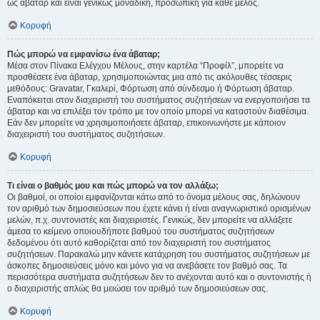
ως άβαταρ και είναι γενικώς μοναδική, προσωπική για κάθε μέλος.
Κορυφή
Πώς μπορώ να εμφανίσω ένα άβαταρ;
Μέσα στον Πίνακα Ελέγχου Μέλους, στην καρτέλα “Προφίλ”, μπορείτε να
προσθέσετε ένα άβαταρ, χρησιμοποιώντας μια από τις ακόλουθες τέσσερις
μεθόδους: Gravatar, Γκαλερί, Φόρτωση από σύνδεσμο ή Φόρτωση άβαταρ.
Εναπόκειται στον διαχειριστή του συστήματος συζητήσεων να ενεργοποιήσει τα
άβαταρ και να επιλέξει τον τρόπο με τον οποίο μπορεί να καταστούν διαθέσιμα.
Εάν δεν μπορείτε να χρησιμοποιήσετε άβαταρ, επικοινωνήστε με κάποιον
διαχειριστή του συστήματος συζητήσεων.
Κορυφή
Τι είναι ο βαθμός μου και πώς μπορώ να τον αλλάξω;
Οι βαθμοί, οι οποίοι εμφανίζονται κάτω από το όνομα μέλους σας, δηλώνουν
τον αριθμό των δημοσιεύσεων που έχετε κάνει ή είναι αναγνωριστικό ορισμένων
μελών, π.χ. συντονιστές και διαχειριστές. Γενικώς, δεν μπορείτε να αλλάξετε
άμεσα το κείμενο οποιουδήποτε βαθμού του συστήματος συζητήσεων
δεδομένου ότι αυτό καθορίζεται από τον διαχειριστή του συστήματος
συζητήσεων. Παρακαλώ μην κάνετε κατάχρηση του συστήματος συζητήσεων με
άσκοπες δημοσιεύσεις μόνο και μόνο για να ανεβάσετε τον βαθμό σας. Τα
περισσότερα συστήματα συζητήσεων δεν το ανέχονται αυτό και ο συντονιστής ή
ο διαχειριστής απλώς θα μειώσει τον αριθμό των δημοσιεύσεων σας.
Κορυφή