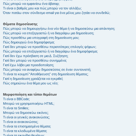
Πώς μπορώ να εμφανίσω ένα άβαταρ;
Τι είναι ο βαθμός μου και πώς μπορώ να τον αλλάξω;
Όταν πατάω στον σύνδεσμο email για ένα μέλος μου ζητάει να συνδεθώ;
Θέματα δημοσίευσης
Πώς μπορώ να δημιουργήσω ένα νέο θέμα ή να δημοσιεύσω μια απάντηση;
Πώς μπορώ να επεξεργαστώ ή να διαγράψω μια δημοσίευση;
Πώς προσθέτω μια υπογραφή στη δημοσίευση μου;
Πώς δημιουργώ ένα δημοψήφισμα;
Γιατί δεν μπορώ να προσθέσω περισσότερες επιλογές ψήφων;
Πώς μπορώ να επεξεργαστώ ή να διαγράψω ένα δημοψήφισμα;
Γιατί δεν έχω πρόσβαση σε μια Δ. Συζήτηση;
Γιατί δεν μπορώ να προσθέσω συνημμένα;
Γιατί έχω λάβει μια προειδοποίηση;
Πώς μπορώ να αναφέρω δημοσιεύσεις σε έναν συντονιστή;
Τι είναι το κουμπί “Αποθήκευση” στη δημοσίευση θέματος;
Γιατί η δημοσίευση χρειάζεται να εγκριθεί;
Πώς σημειώνω ένα θέμα μου ως νέο;
Μορφοποίηση και τύποι θεμάτων
Τι είναι ο BBCode;
Μπορώ να χρησιμοποιήσω HTML;
Τι είναι τα Smilies;
Μπορώ να δημοσιεύω εικόνες;
Τι είναι οι γενικές ανακοινώσεις;
Τι είναι οι ανακοινώσεις;
Τι είναι τα επισημασμένα θέματα;
Τι είναι τα κλειδωμένα θέματα;
Τι είναι τα εικονίδια θεμάτων;