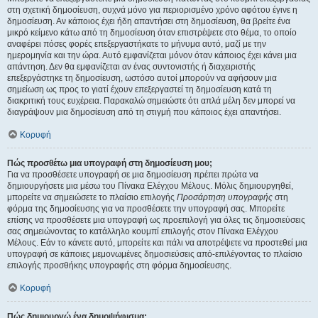
στη σχετική δημοσίευση, συχνά μόνο για περιορισμένο χρόνο αφότου έγινε η
δημοσίευση. Αν κάποιος έχει ήδη απαντήσει στη δημοσίευση, θα βρείτε ένα
μικρό κείμενο κάτω από τη δημοσίευση όταν επιστρέψετε στο θέμα, το οποίο
αναφέρει πόσες φορές επεξεργαστήκατε το μήνυμα αυτό, μαζί με την
ημερομηνία και την ώρα. Αυτό εμφανίζεται μόνον όταν κάποιος έχει κάνει μια
απάντηση. Δεν θα εμφανίζεται αν ένας συντονιστής ή διαχειριστής
επεξεργάστηκε τη δημοσίευση, ωστόσο αυτοί μπορούν να αφήσουν μια
σημείωση ως προς το γιατί έχουν επεξεργαστεί τη δημοσίευση κατά τη
διακριτική τους ευχέρεια. Παρακαλώ σημειώστε ότι απλά μέλη δεν μπορεί να
διαγράψουν μια δημοσίευση από τη στιγμή που κάποιος έχει απαντήσει.
Κορυφή
Πώς προσθέτω μια υπογραφή στη δημοσίευση μου;
Για να προσθέσετε υπογραφή σε μια δημοσίευση πρέπει πρώτα να
δημιουργήσετε μια μέσω του Πίνακα Ελέγχου Μέλους. Μόλις δημιουργηθεί,
μπορείτε να σημειώσετε το πλαίσιο επιλογής
Προσάρτηση υπογραφής
στη
φόρμα της δημοσίευσης για να προσθέσετε την υπογραφή σας. Μπορείτε
επίσης να προσθέσετε μια υπογραφή ως προεπιλογή για όλες τις δημοσιεύσεις
σας σημειώνοντας το κατάλληλο κουμπί επιλογής στον Πίνακα Ελέγχου
Μέλους. Εάν το κάνετε αυτό, μπορείτε και πάλι να αποτρέψετε να προστεθεί μια
υπογραφή σε κάποιες μεμονωμένες δημοσιεύσεις από-επιλέγοντας το πλαίσιο
επιλογής προσθήκης υπογραφής στη φόρμα δημοσίευσης.
Κορυφή
Πώς δημιουργώ ένα δημοψήφισμα;