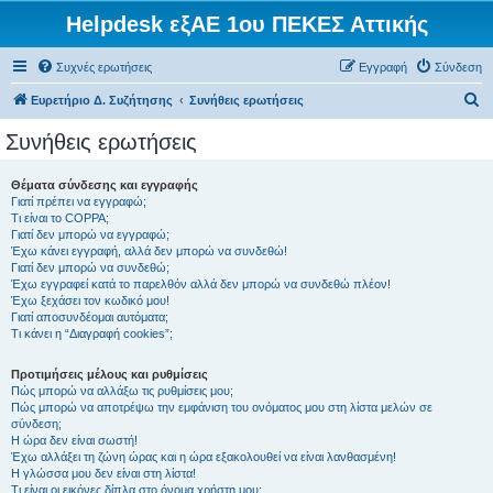
Helpdesk εξΑΕ 1ου ΠΕΚΕΣ Αττικής
Συχνές ερωτήσεις
Εγγραφή
Σύνδεση
Α
Ευρετήριο Δ. Συζήτησης
Συνήθεις ερωτήσεις
ν
Συνήθεις ερωτήσεις
α
ζ
Θέματα σύνδεσης και εγγραφής
Γιατί πρέπει να εγγραφώ;
ή
Τι είναι το COPPA;
τ
Γιατί δεν μπορώ να εγγραφώ;
Έχω κάνει εγγραφή, αλλά δεν μπορώ να συνδεθώ!
η
Γιατί δεν μπορώ να συνδεθώ;
Έχω εγγραφεί κατά το παρελθόν αλλά δεν μπορώ να συνδεθώ πλέον!
σ
Έχω ξεχάσει τον κωδικό μου!
η
Γιατί αποσυνδέομαι αυτόματα;
Τι κάνει η “Διαγραφή cookies”;
Προτιμήσεις μέλους και ρυθμίσεις
Πώς μπορώ να αλλάξω τις ρυθμίσεις μου;
Πώς μπορώ να αποτρέψω την εμφάνιση του ονόματος μου στη λίστα μελών σε
σύνδεση;
Η ώρα δεν είναι σωστή!
Έχω αλλάξει τη ζώνη ώρας και η ώρα εξακολουθεί να είναι λανθασμένη!
Η γλώσσα μου δεν είναι στη λίστα!
Τι είναι οι εικόνες δίπλα στο όνομα χρήστη μου;