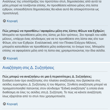
Αναλόγως της υποστήριξης του προτύπου στυλ, δημοσιεύσεις από αυτά τα
μέλη μπορεί να τονίζονται επίσης. Αν προσθέσετε κάποιο μέλος στη λίστα
εχθρών, οποιεσδήποτε δημοσιεύσεις θα κάνει αυτό θα αποκρύπτονται ως
προεπιλογή.
Κορυφή
Πώς μπορώ να προσθέσω / αφαιρέσω μέλη στις λίστες Φίλων και Εχθρών;
Μπορείτε να προσθέσετε μέλη στις λίστες με δύο τρόπους. Στο προφίλ του κάθε
μέλους, υπάρχει ένας σύνδεσμος για να το προσθέσετε στη λίστα σας είτε των
Φίλων, είτε των Εχθρών. Εναλλακτικά, από τον Πίνακα Ελέγχου Μέλους,
μπορείτε κατευθείαν να προσθέσετε μέλη εισάγοντας το όνομα τους. Μπορείτε
επίσης να αφαιρέσετε μέλη από τη λίστα σας χρησιμοποιώντας την ίδια σελίδα.
Κορυφή
Αναζήτηση στις Δ. Συζητήσεις
Πώς μπορώ να αναζητήσω σε μια ή περισσότερες Δ. Συζητήσεις;
Εισάγετε έναν όρο αναζήτησης στο πλαίσιο αναζήτησης που βρίσκεται στις
σελίδες ευρετηρίου, Δ. Συζήτησης ή του θέματος. Σύνθετη αναζήτηση μπορεί να
πραγματοποιηθεί πατώντας στον σύνδεσμο “Ειδική αναζήτηση” η οποία είναι
διαθέσιμη σε όλες τις σελίδες στη Δ. Συζήτηση. Το πώς να κάνετε αναζήτηση
ίσως εξαρτάται από το στυλ που χρησιμοποιείτε.
Κορυφή