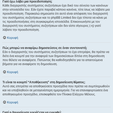
Γιατί έχω λάβει μια προειδοποίηση;
Κάθε διαχειριστής συστήματος συζητήσεων έχει δικό του σύνολο των κανόνων
στην ιστοσελίδα του. Εάν έχετε παραβεί κάποιο κανόνα, τότε ίσως να λάβατε μια
προειδοποίηση. Παρακαλώ σημειώστε ότι αυτό είναι απόφαση του διαχειριστή
του συστήματος συζητήσεων και το phpBB Limited δεν έχει τίποτα να κάνει με
τις προειδοποιήσεις στη συγκεκριμένη ιστοσελίδα. Επικοινωνήστε με τον
διαχειριστή του συστήματος συζητήσεων εάν δεν είστε σίγουρος (-η) γιατί
λάβατε την προειδοποίηση.
Κορυφή
Πώς μπορώ να αναφέρω δημοσιεύσεις σε έναν συντονιστή;
Εάν ο διαχειριστής του συστήματος συζητήσεων το έχει επιτρέψει, θα πρέπει να
δείτε ένα κουμπί για την αναφορά των δημοσιεύσεων δίπλα στη δημοσίευση
που θέλετε να αναφέρετε. Πατώντας θα καθοδηγηθείτε για τα απαιτούμενα
βήματα για να αναφέρετε τη δημοσίευση.
Κορυφή
Τι είναι το κουμπί “Αποθήκευση” στη δημοσίευση θέματος;
Αυτό σας επιτρέπει να αποθηκεύσετε προσχέδια που πρέπει να συμπληρωθούν
και να υποβληθούν σε μεταγενέστερη ημερομηνία. Για να επαναφορτώσετε ένα
αποθηκευμένο προσχέδιο, επισκεφθείτε τον Πίνακα Ελέγχου Μέλους.
Κορυφή
Γιατί η δημοσίευση χρειάζεται να εγκριθεί;