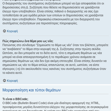
Ο διαχειριστής του συστήματος συζητήσεων μπορεί να έχει αποφασίσει ότι οι
δημοσιεύσεις στη Δ. Συζήτηση που θέλετε να δημοσιεύσετε να χρειάζονται
έλεγχο πριν υποβληθούν. Είναι επίσης πιθανό ο διαχειριστής να σας έχει
τοποθετήσει σε μια ομάδα μελών των οποίων οι δημοσιεύσεις να χρειάζονται
έλεγχο πριν υποβληθούν. Παρακαλώ επικοινωνείτε με τον διαχειριστή του
συστήματος συζητήσεων για περισσότερες πληροφορίες.
Κορυφή
Πώς σημειώνω ένα θέμα μου ως νέο;
Πατώντας στο σύνδεσμο “Σημειώστε το θέμα ως νέο” όταν τον βλέπετε, μπορείτε
να “ανεβάσετε” το θέμα στην κορυφή της Δ. Συζήτησης στην πρώτη σελίδα.
Ωστόσο, αν δεν μπορείτε να το δείτε αυτό, τότε η σημείωση θεμάτων ως νέα
μπορεί να είναι απενεργοποιημένη ή το περιθώριο χρόνου ανάμεσα σε
σημειώσεις θεμάτων ως νέα δεν έχει ακόμη επιτευχθεί. Είναι επίσης δυνατόν να
σημειώσετε ως νέο το θέμα απλώς απαντώντας σε αυτό, ωστόσο, να είστε
σίγουρος (-η) ότι ακολουθείτε τους κανόνες του συστήματος συζητήσεων όταν
το κάνετε αυτό.
Κορυφή
Μορφοποίηση και τύποι θεμάτων
Τι είναι ο BBCode;
Ο BBCode (Bulletin Board Code) είναι μία ιδιαίτερη εφαρμογή της HTML,
προσφέροντας μεγάλη δυνατότητα ελέγχου της μορφοποίησης σε συγκεκριμένα