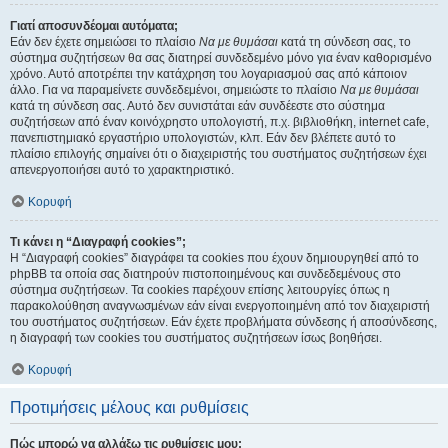
Γιατί αποσυνδέομαι αυτόματα;
Εάν δεν έχετε σημειώσει το πλαίσιο
Να με θυμάσαι
κατά τη σύνδεση σας, το
σύστημα συζητήσεων θα σας διατηρεί συνδεδεμένο μόνο για έναν καθορισμένο
χρόνο. Αυτό αποτρέπει την κατάχρηση του λογαριασμού σας από κάποιον
άλλο. Για να παραμείνετε συνδεδεμένοι, σημειώστε το πλαίσιο
Να με θυμάσαι
κατά τη σύνδεση σας. Αυτό δεν συνιστάται εάν συνδέεστε στο σύστημα
συζητήσεων από έναν κοινόχρηστο υπολογιστή, π.χ. βιβλιοθήκη, internet cafe,
πανεπιστημιακό εργαστήριο υπολογιστών, κλπ. Εάν δεν βλέπετε αυτό το
πλαίσιο επιλογής σημαίνει ότι ο διαχειριστής του συστήματος συζητήσεων έχει
απενεργοποιήσει αυτό το χαρακτηριστικό.
Κορυφή
Τι κάνει η “Διαγραφή cookies”;
Η “Διαγραφή cookies” διαγράφει τα cookies που έχουν δημιουργηθεί από το
phpBB τα οποία σας διατηρούν πιστοποιημένους και συνδεδεμένους στο
σύστημα συζητήσεων. Τα cookies παρέχουν επίσης λειτουργίες όπως η
παρακολούθηση αναγνωσμένων εάν είναι ενεργοποιημένη από τον διαχειριστή
του συστήματος συζητήσεων. Εάν έχετε προβλήματα σύνδεσης ή αποσύνδεσης,
η διαγραφή των cookies του συστήματος συζητήσεων ίσως βοηθήσει.
Κορυφή
Προτιμήσεις μέλους και ρυθμίσεις
Πώς μπορώ να αλλάξω τις ρυθμίσεις μου;