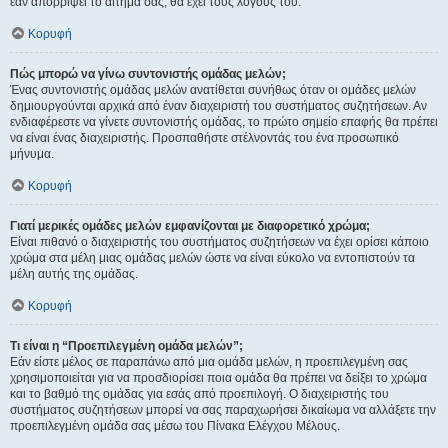
εάν απορρίψει το αίτημα σας, θα έχει τους λόγους του.
Κορυφή
Πώς μπορώ να γίνω συντονιστής ομάδας μελών;
Ένας συντονιστής ομάδας μελών ανατίθεται συνήθως όταν οι ομάδες μελών
δημιουργούνται αρχικά από έναν διαχειριστή του συστήματος συζητήσεων. Αν
ενδιαφέρεστε να γίνετε συντονιστής ομάδας, το πρώτο σημείο επαφής θα πρέπει
να είναι ένας διαχειριστής. Προσπαθήστε στέλνοντάς του ένα προσωπικό
μήνυμα.
Κορυφή
Γιατί μερικές ομάδες μελών εμφανίζονται με διαφορετικό χρώμα;
Είναι πιθανό ο διαχειριστής του συστήματος συζητήσεων να έχει ορίσει κάποιο
χρώμα στα μέλη μιας ομάδας μελών ώστε να είναι εύκολο να εντοπιστούν τα
μέλη αυτής της ομάδας.
Κορυφή
Τι είναι η “Προεπιλεγμένη ομάδα μελών”;
Εάν είστε μέλος σε παραπάνω από μια ομάδα μελών, η προεπιλεγμένη σας
χρησιμοποιείται για να προσδιορίσει ποια ομάδα θα πρέπει να δείξει το χρώμα
και το βαθμό της ομάδας για εσάς από προεπιλογή. Ο διαχειριστής του
συστήματος συζητήσεων μπορεί να σας παραχωρήσει δικαίωμα να αλλάξετε την
προεπιλεγμένη ομάδα σας μέσω του Πίνακα Ελέγχου Μέλους.