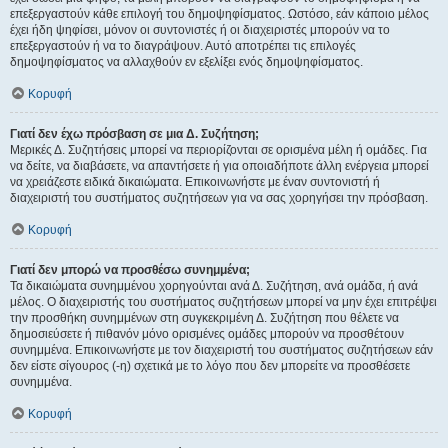
επεξεργαστούν κάθε επιλογή του δημοψηφίσματος. Ωστόσο, εάν κάποιο μέλος
έχει ήδη ψηφίσει, μόνον οι συντονιστές ή οι διαχειριστές μπορούν να το
επεξεργαστούν ή να το διαγράψουν. Αυτό αποτρέπει τις επιλογές
δημοψηφίσματος να αλλαχθούν εν εξελίξει ενός δημοψηφίσματος.
Κορυφή
Γιατί δεν έχω πρόσβαση σε μια Δ. Συζήτηση;
Μερικές Δ. Συζητήσεις μπορεί να περιορίζονται σε ορισμένα μέλη ή ομάδες. Για
να δείτε, να διαβάσετε, να απαντήσετε ή για οποιαδήποτε άλλη ενέργεια μπορεί
να χρειάζεστε ειδικά δικαιώματα. Επικοινωνήστε με έναν συντονιστή ή
διαχειριστή του συστήματος συζητήσεων για να σας χορηγήσει την πρόσβαση.
Κορυφή
Γιατί δεν μπορώ να προσθέσω συνημμένα;
Τα δικαιώματα συνημμένου χορηγούνται ανά Δ. Συζήτηση, ανά ομάδα, ή ανά
μέλος. Ο διαχειριστής του συστήματος συζητήσεων μπορεί να μην έχει επιτρέψει
την προσθήκη συνημμένων στη συγκεκριμένη Δ. Συζήτηση που θέλετε να
δημοσιεύσετε ή πιθανόν μόνο ορισμένες ομάδες μπορούν να προσθέτουν
συνημμένα. Επικοινωνήστε με τον διαχειριστή του συστήματος συζητήσεων εάν
δεν είστε σίγουρος (-η) σχετικά με το λόγο που δεν μπορείτε να προσθέσετε
συνημμένα.
Κορυφή