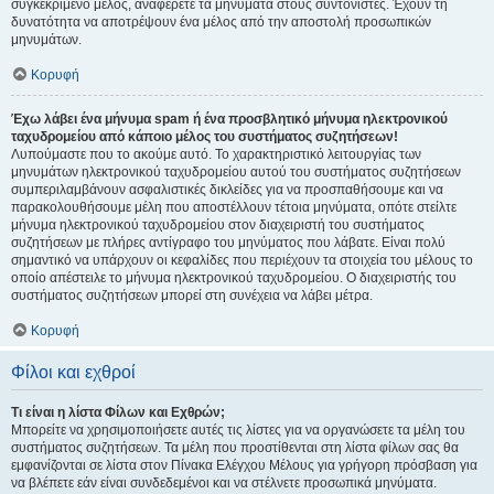
συγκεκριμένο μέλος, αναφέρετε τα μηνύματα στους συντονιστές. Έχουν τη
δυνατότητα να αποτρέψουν ένα μέλος από την αποστολή προσωπικών
μηνυμάτων.
Κορυφή
Έχω λάβει ένα μήνυμα spam ή ένα προσβλητικό μήνυμα ηλεκτρονικού
ταχυδρομείου από κάποιο μέλος του συστήματος συζητήσεων!
Λυπούμαστε που το ακούμε αυτό. Το χαρακτηριστικό λειτουργίας των
μηνυμάτων ηλεκτρονικού ταχυδρομείου αυτού του συστήματος συζητήσεων
συμπεριλαμβάνουν ασφαλιστικές δικλείδες για να προσπαθήσουμε και να
παρακολουθήσουμε μέλη που αποστέλλουν τέτοια μηνύματα, οπότε στείλτε
μήνυμα ηλεκτρονικού ταχυδρομείου στον διαχειριστή του συστήματος
συζητήσεων με πλήρες αντίγραφο του μηνύματος που λάβατε. Είναι πολύ
σημαντικό να υπάρχουν οι κεφαλίδες που περιέχουν τα στοιχεία του μέλους το
οποίο απέστειλε το μήνυμα ηλεκτρονικού ταχυδρομείου. Ο διαχειριστής του
συστήματος συζητήσεων μπορεί στη συνέχεια να λάβει μέτρα.
Κορυφή
Φίλοι και εχθροί
Τι είναι η λίστα Φίλων και Εχθρών;
Μπορείτε να χρησιμοποιήσετε αυτές τις λίστες για να οργανώσετε τα μέλη του
συστήματος συζητήσεων. Τα μέλη που προστίθενται στη λίστα φίλων σας θα
εμφανίζονται σε λίστα στον Πίνακα Ελέγχου Μέλους για γρήγορη πρόσβαση για
να βλέπετε εάν είναι συνδεδεμένοι και να στέλνετε προσωπικά μηνύματα.