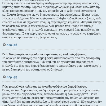
Όταν δημοσιεύετε ένα νέο θέμα ή επεξεργάζεστε την πρώτη δημοσίευση ενός
θέματος, πατήστε στην καρτέλα “Δημιουργία δημοψηφίσματος” κάτω από την
κύρια φόρμα δημοσίευσης. Εάν δεν μπορείτε να το δείτε αυτό, δεν έχετε τα
κατάλληλα δικαιώματα για να δημιουργήσετε δημοψηφίσματα. Εισάγετε έναν
τίτλο και τουλάχιστον δύο επιλογές στα κατάλληλα πεδία, διασφαλίζοντας κάθε
επιλογή να είναι σε ξεχωριστή γραμμή στην περιοχή κειμένου. Μπορείτε επίσης
να ορίσετε τον αριθμό των επιλογών ενός μέλους που μπορεί να επιλέξει
ψηφίζοντας κάτω από “Επιλογές ανά μέλος”, ένα χρονικό όριο ημερών για το
δημοψήφισμα, (0 για χωρίς χρονικό όριο) και τέλος την επιλογή να επιτρέψετε
στα μέλη να τροποποιούν τις ψήφους τους.
Κορυφή
Γιατί δεν μπορώ να προσθέσω περισσότερες επιλογές ψήφων;
Το όριο για τις επιλογές στα δημοψηφίσματα καθορίζεται από τον διαχειριστή
του συστήματος συζητήσεων. Εάν νομίζετε ότι χρειάζονται περισσότερες
επιλογές στο δικό σας δημοψήφισμα από το επιτρεπόμενο όριο, επικοινωνείτε
με τον διαχειριστή του συστήματος συζητήσεων.
Κορυφή
Πώς μπορώ να επεξεργαστώ ή να διαγράψω ένα δημοψήφισμα;
Όπως και στις δημοσιεύσεις, τα δημοψηφίσματα μπορούν να επεξεργαστούν
μόνον από τον συγγραφέα τους, έναν συντονιστή ή έναν διαχειριστή. Για να
επεξεργαστείτε ένα δημοψήφισμα, επεξεργαστείτε την πρώτη δημοσίευση στο
θέμα. Αυτή έχει πάντα συνδεδεμένο το δημοψήφισμα με αυτό. Εάν κανένας δεν
έχει δώσει μια ψήφο, τα μέλη μπορούν να διαγράψουν το δημοψήφισμα ή να