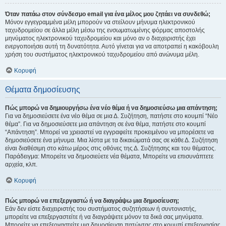
Όταν πατάω στον σύνδεσμο email για ένα μέλος μου ζητάει να συνδεθώ;
Μόνον εγγεγραμμένα μέλη μπορούν να στείλουν μήνυμα ηλεκτρονικού
ταχυδρομείου σε άλλα μέλη μέσω της ενσωματωμένης φόρμας αποστολής
μηνύματος ηλεκτρονικού ταχυδρομείου και μόνο αν ο διαχειριστής έχει
ενεργοποιήσει αυτή τη δυνατότητα. Αυτό γίνεται για να αποτραπεί η κακόβουλη
χρήση του συστήματος ηλεκτρονικού ταχυδρομείου από ανώνυμα μέλη.
Κορυφή
Θέματα δημοσίευσης
Πώς μπορώ να δημιουργήσω ένα νέο θέμα ή να δημοσιεύσω μια απάντηση;
Για να δημοσιεύσετε ένα νέο θέμα σε μια Δ. Συζήτηση, πατήστε στο κουμπί “Νέο
θέμα”. Για να δημοσιεύσετε μια απάντηση σε ένα θέμα, πατήστε στο κουμπί
“Απάντηση”. Μπορεί να χρειαστεί να εγγραφείτε προκειμένου να μπορέσετε να
δημοσιεύσετε ένα μήνυμα. Μια λίστα με τα δικαιώματά σας σε κάθε Δ. Συζήτηση
είναι διαθέσιμη στο κάτω μέρος στις οθόνες της Δ. Συζήτησης και του θέματος.
Παράδειγμα: Μπορείτε να δημοσιεύετε νέα θέματα, Μπορείτε να επισυνάπτετε
αρχεία, κλπ.
Κορυφή
Πώς μπορώ να επεξεργαστώ ή να διαγράψω μια δημοσίευση;
Εάν δεν είστε διαχειριστής του συστήματος συζητήσεων ή συντονιστής,
μπορείτε να επεξεργαστείτε ή να διαγράψετε μόνον τα δικά σας μηνύματα.
Μπορείτε να επεξεργαστείτε μια δημοσίευση πατώντας στο κουμπί επεξεργασίας