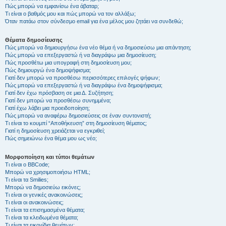
Πώς μπορώ να εμφανίσω ένα άβαταρ;
Τι είναι ο βαθμός μου και πώς μπορώ να τον αλλάξω;
Όταν πατάω στον σύνδεσμο email για ένα μέλος μου ζητάει να συνδεθώ;
Θέματα δημοσίευσης
Πώς μπορώ να δημιουργήσω ένα νέο θέμα ή να δημοσιεύσω μια απάντηση;
Πώς μπορώ να επεξεργαστώ ή να διαγράψω μια δημοσίευση;
Πώς προσθέτω μια υπογραφή στη δημοσίευση μου;
Πώς δημιουργώ ένα δημοψήφισμα;
Γιατί δεν μπορώ να προσθέσω περισσότερες επιλογές ψήφων;
Πώς μπορώ να επεξεργαστώ ή να διαγράψω ένα δημοψήφισμα;
Γιατί δεν έχω πρόσβαση σε μια Δ. Συζήτηση;
Γιατί δεν μπορώ να προσθέσω συνημμένα;
Γιατί έχω λάβει μια προειδοποίηση;
Πώς μπορώ να αναφέρω δημοσιεύσεις σε έναν συντονιστή;
Τι είναι το κουμπί “Αποθήκευση” στη δημοσίευση θέματος;
Γιατί η δημοσίευση χρειάζεται να εγκριθεί;
Πώς σημειώνω ένα θέμα μου ως νέο;
Μορφοποίηση και τύποι θεμάτων
Τι είναι ο BBCode;
Μπορώ να χρησιμοποιήσω HTML;
Τι είναι τα Smilies;
Μπορώ να δημοσιεύω εικόνες;
Τι είναι οι γενικές ανακοινώσεις;
Τι είναι οι ανακοινώσεις;
Τι είναι τα επισημασμένα θέματα;
Τι είναι τα κλειδωμένα θέματα;
Τι είναι τα εικονίδια θεμάτων;