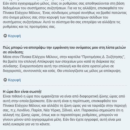
Εάν είστε εγγεγραμμένο μέλος, όλες οι ρυθμίσεις σας αποθηκεύονται στη βάση
δεδομένων του συστήματος συζητήσεων. Για να τις αλλάξετε, επισκεφθείτε τον
Πίνακα Ελέγχου Μέλους. Ένας σύνδεσμος μπορεί συνήθως να βρεθεί πατώντας
στο όνομα μέλους σας στην κορυφή των περισσότερων σελίδων του
συστήματος συζητήσεων. Αυτό το σύστημα θα σας επιτρέψει να αλλάξετε τις
ρυθμίσεις και τις προτιμήσεις σας.
Κορυφή
Πώς μπορώ να αποτρέψω την εμφάνιση του ονόματος μου στη λίστα μελών
σε σύνδεση;
Μέσα στον Πίνακα Ελέγχου Μέλους, στην καρτέλα “Προτιμήσεις Δ. Συζήτησης”,
θα βρείτε την επιλογή
Απόκρυψη των στοιχείων μου κατά τη διάρκεια της
σύνδεσης
. Ενεργοποιήστε αυτή την επιλογή και θα είστε ορατοί μόνο σε
διαχειριστές, συντονιστές και εσάς. Θα υπολογίζεστε ως μέλος με απόκρυψη.
Κορυφή
Η ώρα δεν είναι σωστή!
Είναι πιθανό η ώρα που εμφανίζεται να είναι από διαφορετική ζώνης ώρας από
αυτή στην οποία βρίσκεστε. Εάν αυτή είναι η περίπτωση, επισκεφθείτε τον
Πίνακα Ελέγχου Μέλους και αλλάξτε τη ζώνη ώρας για να ταιριάζει στην περιοχή
σας, π.χ. Λονδίνο, Παρίσι, Νέα Υόρκη, Σίδνεϋ, κλπ. Παρακαλώ σημειώστε ότι η
αλλαγή της ζώνης ώρας, όπως και οι περισσότερες ρυθμίσεις, μπορούν να
γίνουν μόνον από εγγεγραμμένα μέλη. Εάν δεν έχετε εγγραφεί, αυτή είναι μια
καλή ευκαιρία για να το κάνετε.