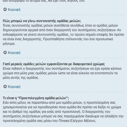
εάν απορρίψει το αίτημα σας, θα έχει τους λόγους του.
Κορυφή
Πώς μπορώ να γίνω συντονιστής ομάδας μελών;
Ένας συντονιστής ομάδας μελών ανατίθεται συνήθως όταν οι ομάδες μελών
δημιουργούνται αρχικά από έναν διαχειριστή του συστήματος συζητήσεων. Αν
ενδιαφέρεστε να γίνετε συντονιστής ομάδας, το πρώτο σημείο επαφής θα πρέπει
να είναι ένας διαχειριστής. Προσπαθήστε στέλνοντάς του ένα προσωπικό
μήνυμα.
Κορυφή
Γιατί μερικές ομάδες μελών εμφανίζονται με διαφορετικό χρώμα;
Είναι πιθανό ο διαχειριστής του συστήματος συζητήσεων να έχει ορίσει κάποιο
χρώμα στα μέλη μιας ομάδας μελών ώστε να είναι εύκολο να εντοπιστούν τα
μέλη αυτής της ομάδας.
Κορυφή
Τι είναι η “Προεπιλεγμένη ομάδα μελών”;
Εάν είστε μέλος σε παραπάνω από μια ομάδα μελών, η προεπιλεγμένη σας
χρησιμοποιείται για να προσδιορίσει ποια ομάδα θα πρέπει να δείξει το χρώμα
και το βαθμό της ομάδας για εσάς από προεπιλογή. Ο διαχειριστής του
συστήματος συζητήσεων μπορεί να σας παραχωρήσει δικαίωμα να αλλάξετε την
προεπιλεγμένη ομάδα σας μέσω του Πίνακα Ελέγχου Μέλους.