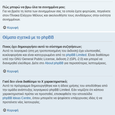
Πώς μπορώ να βρω όλα τα συνημμένα μου;
Για να βρείτε τη λίστα των συνημμένων σας τα οποία έχετε φορτώσει, πηγαίνετε
στον Πίνακα Ελέγχου Μέλους και ακολουθήστε τους συνδέσμους στην ενότητα
συνημμένων.
Κορυφή
Θέματα σχετικά με το phpBB
Ποιος έχει δημιουργήσει αυτό το σύστημα συζητήσεων;
Αυτό το λογισμικό (στη μη τροποποιημένη του έκδοση) έχει υλοποιηθεί,
κυκλοφορήσει και είναι κατοχυρωμένο από το
phpBB Limited
. Είναι διαθέσιμο
υπό την GNU General Public License, έκδοση 2 (GPL-2.0) και μπορεί να
διανεμηθεί ελεύθερα. Δείτε στο
About phpBB
για περισσότερες λεπτομέρειες.
Κορυφή
Γιατί δεν είναι διαθέσιμο το Χ χαρακτηριστικό;
Αυτό το πρόγραμμα δημιουργήθηκε και η άδεια χρήσης του αποδόθηκε από
την ομάδα ανάπτυξης λογισμικού phpBB Limited. Εάν νομίζετε ότι κάποιο
χαρακτηριστικό πρέπει να προστεθεί, επισκεφθείτε την ιστοσελίδα
phpBB Ideas Centre
, όπου μπορείτε να ψηφίσετε υπάρχουσες ιδέες ή να
προτείνετε νέες λειτουργίες.
Κορυφή