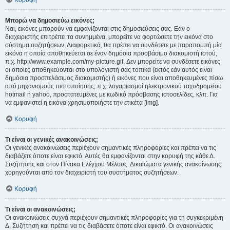
Κορυφή
Μπορώ να δημοσιεύω εικόνες;
Ναι, εικόνες μπορούν να εμφανίζονται στις δημοσιεύσεις σας. Εάν ο
διαχειριστής επιτρέπει τα συνημμένα, μπορείτε να φορτώσετε την εικόνα στο
σύστημα συζητήσεων. Διαφορετικά, θα πρέπει να συνδέσετε με παραπομπή μία
εικόνα η οποία αποθηκεύεται σε έναν δημόσια προσβάσιμο διακομιστή ιστού,
π.χ. http://www.example.com/my-picture.gif. Δεν μπορείτε να συνδέσετε εικόνες
οι οποίες αποθηκεύονται στο υπολογιστή σας τοπικά (εκτός εάν αυτός είναι
δημόσια προσπελάσιμος διακομιστής) ή εικόνες που είναι αποθηκευμένες πίσω
από μηχανισμούς πιστοποίησης, π.χ. λογαριασμοί ηλεκτρονικού ταχυδρομείου
hotmail ή yahoo, προστατευμένες με κωδικό πρόσβασης ιστοσελίδες, κλπ. Για
να εμφανιστεί η εικόνα χρησιμοποιήστε την ετικέτα [img].
Κορυφή
Τι είναι οι γενικές ανακοινώσεις;
Οι γενικές ανακοινώσεις περιέχουν σημαντικές πληροφορίες και πρέπει να τις
διαβάζετε όποτε είναι εφικτό. Αυτές θα εμφανίζονται στην κορυφή της κάθε Δ.
Συζήτησης και στον Πίνακα Ελέγχου Μέλους. Δικαιώματα γενικής ανακοίνωσης
χορηγούνται από τον διαχειριστή του συστήματος συζητήσεων.
Κορυφή
Τι είναι οι ανακοινώσεις;
Οι ανακοινώσεις συχνά περιέχουν σημαντικές πληροφορίες για τη συγκεκριμένη
Δ. Συζήτηση και πρέπει να τις διαβάσετε όποτε είναι εφικτό. Οι ανακοινώσεις