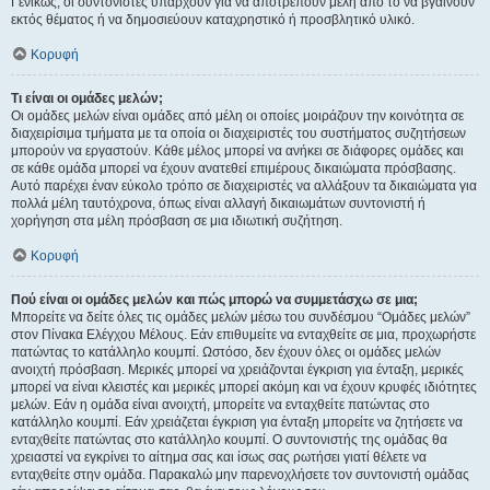
Γενικώς, οι συντονιστές υπάρχουν για να αποτρέπουν μέλη από το να βγαίνουν
εκτός θέματος ή να δημοσιεύουν καταχρηστικό ή προσβλητικό υλικό.
Κορυφή
Τι είναι οι ομάδες μελών;
Οι ομάδες μελών είναι ομάδες από μέλη οι οποίες μοιράζουν την κοινότητα σε
διαχειρίσιμα τμήματα με τα οποία οι διαχειριστές του συστήματος συζητήσεων
μπορούν να εργαστούν. Κάθε μέλος μπορεί να ανήκει σε διάφορες ομάδες και
σε κάθε ομάδα μπορεί να έχουν ανατεθεί επιμέρους δικαιώματα πρόσβασης.
Αυτό παρέχει έναν εύκολο τρόπο σε διαχειριστές να αλλάξουν τα δικαιώματα για
πολλά μέλη ταυτόχρονα, όπως είναι αλλαγή δικαιωμάτων συντονιστή ή
χορήγηση στα μέλη πρόσβαση σε μια ιδιωτική συζήτηση.
Κορυφή
Πού είναι οι ομάδες μελών και πώς μπορώ να συμμετάσχω σε μια;
Μπορείτε να δείτε όλες τις ομάδες μελών μέσω του συνδέσμου “Ομάδες μελών”
στον Πίνακα Ελέγχου Μέλους. Εάν επιθυμείτε να ενταχθείτε σε μια, προχωρήστε
πατώντας το κατάλληλο κουμπί. Ωστόσο, δεν έχουν όλες οι ομάδες μελών
ανοιχτή πρόσβαση. Μερικές μπορεί να χρειάζονται έγκριση για ένταξη, μερικές
μπορεί να είναι κλειστές και μερικές μπορεί ακόμη και να έχουν κρυφές ιδιότητες
μελών. Εάν η ομάδα είναι ανοιχτή, μπορείτε να ενταχθείτε πατώντας στο
κατάλληλο κουμπί. Εάν χρειάζεται έγκριση για ένταξη μπορείτε να ζητήσετε να
ενταχθείτε πατώντας στο κατάλληλο κουμπί. Ο συντονιστής της ομάδας θα
χρειαστεί να εγκρίνει το αίτημα σας και ίσως σας ρωτήσει γιατί θέλετε να
ενταχθείτε στην ομάδα. Παρακαλώ μην παρενοχλήσετε τον συντονιστή ομάδας