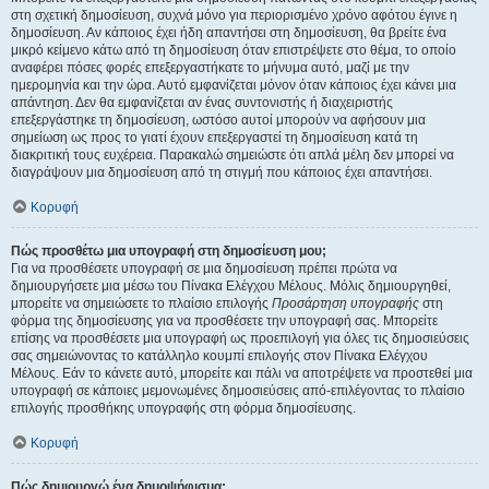
στη σχετική δημοσίευση, συχνά μόνο για περιορισμένο χρόνο αφότου έγινε η
δημοσίευση. Αν κάποιος έχει ήδη απαντήσει στη δημοσίευση, θα βρείτε ένα
μικρό κείμενο κάτω από τη δημοσίευση όταν επιστρέψετε στο θέμα, το οποίο
αναφέρει πόσες φορές επεξεργαστήκατε το μήνυμα αυτό, μαζί με την
ημερομηνία και την ώρα. Αυτό εμφανίζεται μόνον όταν κάποιος έχει κάνει μια
απάντηση. Δεν θα εμφανίζεται αν ένας συντονιστής ή διαχειριστής
επεξεργάστηκε τη δημοσίευση, ωστόσο αυτοί μπορούν να αφήσουν μια
σημείωση ως προς το γιατί έχουν επεξεργαστεί τη δημοσίευση κατά τη
διακριτική τους ευχέρεια. Παρακαλώ σημειώστε ότι απλά μέλη δεν μπορεί να
διαγράψουν μια δημοσίευση από τη στιγμή που κάποιος έχει απαντήσει.
Κορυφή
Πώς προσθέτω μια υπογραφή στη δημοσίευση μου;
Για να προσθέσετε υπογραφή σε μια δημοσίευση πρέπει πρώτα να
δημιουργήσετε μια μέσω του Πίνακα Ελέγχου Μέλους. Μόλις δημιουργηθεί,
μπορείτε να σημειώσετε το πλαίσιο επιλογής
Προσάρτηση υπογραφής
στη
φόρμα της δημοσίευσης για να προσθέσετε την υπογραφή σας. Μπορείτε
επίσης να προσθέσετε μια υπογραφή ως προεπιλογή για όλες τις δημοσιεύσεις
σας σημειώνοντας το κατάλληλο κουμπί επιλογής στον Πίνακα Ελέγχου
Μέλους. Εάν το κάνετε αυτό, μπορείτε και πάλι να αποτρέψετε να προστεθεί μια
υπογραφή σε κάποιες μεμονωμένες δημοσιεύσεις από-επιλέγοντας το πλαίσιο
επιλογής προσθήκης υπογραφής στη φόρμα δημοσίευσης.
Κορυφή
Πώς δημιουργώ ένα δημοψήφισμα;