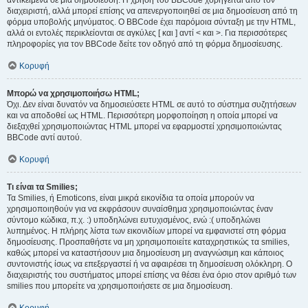
αντικείμενα σε μια δημοσίευση. Η χρήση του BBCode χορηγείται από τον
διαχειριστή, αλλά μπορεί επίσης να απενεργοποιηθεί σε μια δημοσίευση από τη
φόρμα υποβολής μηνύματος. Ο BBCode έχει παρόμοια σύνταξη με την HTML,
αλλά οι εντολές περικλείονται σε αγκύλες [ και ] αντί < και >. Για περισσότερες
πληροφορίες για τον BBCode δείτε τον οδηγό από τη φόρμα δημοσίευσης.
Κορυφή
Μπορώ να χρησιμοποιήσω HTML;
Όχι. Δεν είναι δυνατόν να δημοσιεύσετε HTML σε αυτό το σύστημα συζητήσεων
και να αποδοθεί ως HTML. Περισσότερη μορφοποίηση η οποία μπορεί να
διεξαχθεί χρησιμοποιώντας HTML μπορεί να εφαρμοστεί χρησιμοποιώντας
BBCode αντί αυτού.
Κορυφή
Τι είναι τα Smilies;
Τα Smilies, ή Emoticons, είναι μικρά εικονίδια τα οποία μπορούν να
χρησιμοποιηθούν για να εκφράσουν συναίσθημα χρησιμοποιώντας έναν
σύντομο κώδικα, π.χ. :) υποδηλώνει ευτυχισμένος, ενώ :( υποδηλώνει
λυπημένος. Η πλήρης λίστα των εικονιδίων μπορεί να εμφανιστεί στη φόρμα
δημοσίευσης. Προσπαθήστε να μη χρησιμοποιείτε καταχρηστικώς τα smilies,
καθώς μπορεί να καταστήσουν μια δημοσίευση μη αναγνώσιμη και κάποιος
συντονιστής ίσως να επεξεργαστεί ή να αφαιρέσει τη δημοσίευση ολόκληρη. Ο
διαχειριστής του συστήματος μπορεί επίσης να θέσει ένα όριο στον αριθμό των
smilies που μπορείτε να χρησιμοποιήσετε σε μια δημοσίευση.