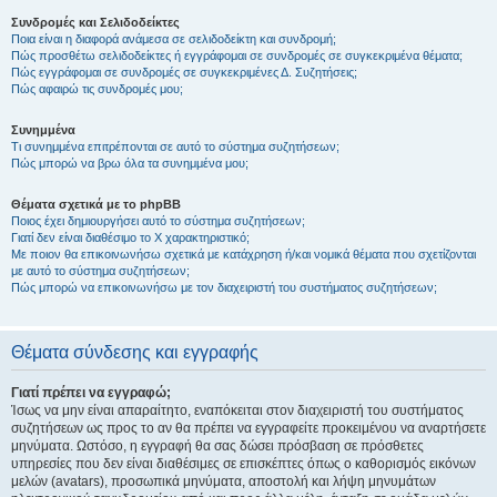
Συνδρομές και Σελιδοδείκτες
Ποια είναι η διαφορά ανάμεσα σε σελιδοδείκτη και συνδρομή;
Πώς προσθέτω σελιδοδείκτες ή εγγράφομαι σε συνδρομές σε συγκεκριμένα θέματα;
Πώς εγγράφομαι σε συνδρομές σε συγκεκριμένες Δ. Συζητήσεις;
Πώς αφαιρώ τις συνδρομές μου;
Συνημμένα
Τι συνημμένα επιτρέπονται σε αυτό το σύστημα συζητήσεων;
Πώς μπορώ να βρω όλα τα συνημμένα μου;
Θέματα σχετικά με το phpBB
Ποιος έχει δημιουργήσει αυτό το σύστημα συζητήσεων;
Γιατί δεν είναι διαθέσιμο το Χ χαρακτηριστικό;
Με ποιον θα επικοινωνήσω σχετικά με κατάχρηση ή/και νομικά θέματα που σχετίζονται
με αυτό το σύστημα συζητήσεων;
Πώς μπορώ να επικοινωνήσω με τον διαχειριστή του συστήματος συζητήσεων;
Θέματα σύνδεσης και εγγραφής
Γιατί πρέπει να εγγραφώ;
Ίσως να μην είναι απαραίτητο, εναπόκειται στον διαχειριστή του συστήματος
συζητήσεων ως προς το αν θα πρέπει να εγγραφείτε προκειμένου να αναρτήσετε
μηνύματα. Ωστόσο, η εγγραφή θα σας δώσει πρόσβαση σε πρόσθετες
υπηρεσίες που δεν είναι διαθέσιμες σε επισκέπτες όπως ο καθορισμός εικόνων
μελών (avatars), προσωπικά μηνύματα, αποστολή και λήψη μηνυμάτων