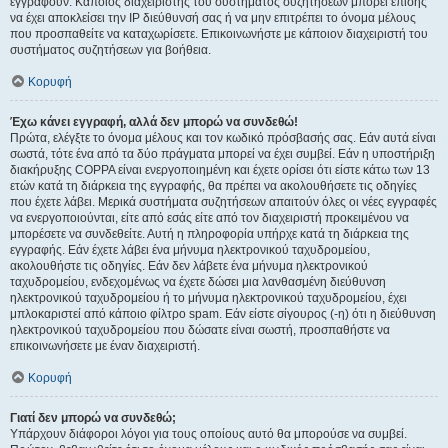
εγγραφούν. Κάποιος διαχειριστής του συστήματος συζητήσεων μπορεί επίσης
να έχει αποκλείσει την IP διεύθυνσή σας ή να μην επιτρέπει το όνομα μέλους
που προσπαθείτε να καταχωρίσετε. Επικοινωνήστε με κάποιον διαχειριστή του
συστήματος συζητήσεων για βοήθεια.
Κορυφή
Έχω κάνει εγγραφή, αλλά δεν μπορώ να συνδεθώ!
Πρώτα, ελέγξτε το όνομα μέλους και τον κωδικό πρόσβασής σας. Εάν αυτά είναι
σωστά, τότε ένα από τα δύο πράγματα μπορεί να έχει συμβεί. Εάν η υποστήριξη
διακήρυξης COPPA είναι ενεργοποιημένη και έχετε ορίσει ότι είστε κάτω των 13
ετών κατά τη διάρκεια της εγγραφής, θα πρέπει να ακολουθήσετε τις οδηγίες
που έχετε λάβει. Μερικά συστήματα συζητήσεων απαιτούν όλες οι νέες εγγραφές
να ενεργοποιούνται, είτε από εσάς είτε από τον διαχειριστή προκειμένου να
μπορέσετε να συνδεθείτε. Αυτή η πληροφορία υπήρχε κατά τη διάρκεια της
εγγραφής. Εάν έχετε λάβει ένα μήνυμα ηλεκτρονικού ταχυδρομείου,
ακολουθήστε τις οδηγίες. Εάν δεν λάβετε ένα μήνυμα ηλεκτρονικού
ταχυδρομείου, ενδεχομένως να έχετε δώσει μια λανθασμένη διεύθυνση
ηλεκτρονικού ταχυδρομείου ή το μήνυμα ηλεκτρονικού ταχυδρομείου, έχει
μπλοκαριστεί από κάποιο φίλτρο spam. Εάν είστε σίγουρος (-η) ότι η διεύθυνση
ηλεκτρονικού ταχυδρομείου που δώσατε είναι σωστή, προσπαθήστε να
επικοινωνήσετε με έναν διαχειριστή.
Κορυφή
Γιατί δεν μπορώ να συνδεθώ;
Υπάρχουν διάφοροι λόγοι για τους οποίους αυτό θα μπορούσε να συμβεί.