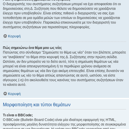
Ο διαχειριστής του συστήματος συζητήσεων μπορεί να έχει αποφασίσει ότι οι
δημοσιεύσεις στη Δ. Συζήτηση που θέλετε να δημοσιεύσετε να χρειάζονται
έλεγχο πριν υποβληθούν. Είναι επίσης πιθανό ο διαχειριστής να σας έχει
τοποθετήσει σε μια ομάδα μελών των οποίων οι δημοσιεύσεις να χρειάζονται
έλεγχο πριν υποβληθούν. Παρακαλώ επικοινωνείτε με τον διαχειριστή του
συστήματος συζητήσεων για περισσότερες πληροφορίες.
Κορυφή
Πώς σημειώνω ένα θέμα μου ως νέο;
Πατώντας στο σύνδεσμο “Σημειώστε το θέμα ως νέο” όταν τον βλέπετε, μπορείτε
να “ανεβάσετε” το θέμα στην κορυφή της Δ. Συζήτησης στην πρώτη σελίδα.
Ωστόσο, αν δεν μπορείτε να το δείτε αυτό, τότε η σημείωση θεμάτων ως νέα
μπορεί να είναι απενεργοποιημένη ή το περιθώριο χρόνου ανάμεσα σε
σημειώσεις θεμάτων ως νέα δεν έχει ακόμη επιτευχθεί. Είναι επίσης δυνατόν να
σημειώσετε ως νέο το θέμα απλώς απαντώντας σε αυτό, ωστόσο, να είστε
σίγουρος (-η) ότι ακολουθείτε τους κανόνες του συστήματος συζητήσεων όταν
το κάνετε αυτό.
Κορυφή
Μορφοποίηση και τύποι θεμάτων
Τι είναι ο BBCode;
Ο BBCode (Bulletin Board Code) είναι μία ιδιαίτερη εφαρμογή της HTML,
προσφέροντας μεγάλη δυνατότητα ελέγχου της μορφοποίησης σε συγκεκριμένα