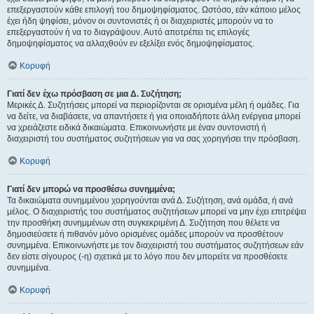
επεξεργαστούν κάθε επιλογή του δημοψηφίσματος. Ωστόσο, εάν κάποιο μέλος
έχει ήδη ψηφίσει, μόνον οι συντονιστές ή οι διαχειριστές μπορούν να το
επεξεργαστούν ή να το διαγράψουν. Αυτό αποτρέπει τις επιλογές
δημοψηφίσματος να αλλαχθούν εν εξελίξει ενός δημοψηφίσματος.
Κορυφή
Γιατί δεν έχω πρόσβαση σε μια Δ. Συζήτηση;
Μερικές Δ. Συζητήσεις μπορεί να περιορίζονται σε ορισμένα μέλη ή ομάδες. Για
να δείτε, να διαβάσετε, να απαντήσετε ή για οποιαδήποτε άλλη ενέργεια μπορεί
να χρειάζεστε ειδικά δικαιώματα. Επικοινωνήστε με έναν συντονιστή ή
διαχειριστή του συστήματος συζητήσεων για να σας χορηγήσει την πρόσβαση.
Κορυφή
Γιατί δεν μπορώ να προσθέσω συνημμένα;
Τα δικαιώματα συνημμένου χορηγούνται ανά Δ. Συζήτηση, ανά ομάδα, ή ανά
μέλος. Ο διαχειριστής του συστήματος συζητήσεων μπορεί να μην έχει επιτρέψει
την προσθήκη συνημμένων στη συγκεκριμένη Δ. Συζήτηση που θέλετε να
δημοσιεύσετε ή πιθανόν μόνο ορισμένες ομάδες μπορούν να προσθέτουν
συνημμένα. Επικοινωνήστε με τον διαχειριστή του συστήματος συζητήσεων εάν
δεν είστε σίγουρος (-η) σχετικά με το λόγο που δεν μπορείτε να προσθέσετε
συνημμένα.
Κορυφή