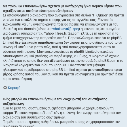
Με ποιον θα επικοινωνήσω σχετικά με κατάχρηση ή/και νομικά θέματα που
σχετίζονται με αυτό το σύστημα συζητήσεων;
Σε οποιονδήποτε διαχειριστή που αναγράφεται στη σελίδα “Η Ομάδα” θα πρέπει
να είναι ένα κατάλληλο σημείο επαφής για τις καταγγελίες σας. Εάν αυτός
εξακολουθεί να μην ανταποκρίνεται τότε θα πρέπει να επικοινωνήσετε με τον
ιδιοκτήτη του domain (κάντε μια
whois αναζήτηση
) ή, εάν αυτός λειτουργεί σε
μια δωρεάν υπηρεσία (π.χ. Yahoo !, free.fr, f2s.com, κλπ), με τη διοίκηση ή το
τμήμα καταχρήσεων της υπηρεσίας αυτής. Παρακαλώ σημειώστε ότι το phpBB
Limited
δεν έχει καμία αρμοδιότητα
και δεν μπορεί με οποιονδήποτε τρόπο να
θεωρηθεί υπεύθυνο για το πώς, πού ή από ποιον χρησιμοποιείται αυτό το
σύστημα συζητήσεων. Μην επικοινωνείτε με το phpBB Limited σχετικά με
οποιαδήποτε νομικό (παύσης και παράλειψης, ευθύνης, συκοφαντικό σχόλιο,
κλπ.) ζήτημα το οποίο
δεν σχετίζεται άμεσα
με την ιστοσελίδα phpBB.com ή το
διακριτικό λογισμικό του ιδίου του phpBB. Εάν αποστείλετε μήνυμα
ηλεκτρονικού ταχυδρομείου στο phpBB Limited σχετικά
με οποιοδήποτε τρίτο
μέρος
χρήσης αυτού του λογισμικού θα πρέπει να αναμένετε μια αρνητική ή και
καμία ανταπόκριση.
Κορυφή
Πώς μπορώ να επικοινωνήσω με τον διαχειριστή του συστήματος
συζητήσεων;
Όλα τα μέλη του συστήματος συζητήσεων μπορούν να χρησιμοποιούν τη
φόρμα “Επικοινωνήστε μαζί μας”, εάν η επιλογή είναι ενεργοποιημένη από τον
διαχειριστή του συστήματος συζητήσεων.
Τα μέλη του συστήματος συζητήσεων μπορούν επίσης να χρησιμοποιούν τον
σύνδεσμο “Η ομάδα”.