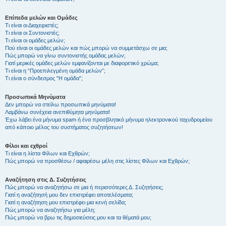
Επίπεδα μελών και Ομάδες
Τι είναι οι Διαχειριστές;
Τι είναι οι Συντονιστές;
Τι είναι οι ομάδες μελών;
Πού είναι οι ομάδες μελών και πώς μπορώ να συμμετάσχω σε μια;
Πώς μπορώ να γίνω συντονιστής ομάδας μελών;
Γιατί μερικές ομάδες μελών εμφανίζονται με διαφορετικό χρώμα;
Τι είναι η “Προεπιλεγμένη ομάδα μελών”;
Τι είναι ο σύνδεσμος "Η ομάδα”;
Προσωπικά Μηνύματα
Δεν μπορώ να στείλω προσωπικά μηνύματα!
Λαμβάνω συνέχεια ανεπιθύμητα μηνύματα!
Έχω λάβει ένα μήνυμα spam ή ένα προσβλητικό μήνυμα ηλεκτρονικού ταχυδρομείου
από κάποιο μέλος του συστήματος συζητήσεων!
Φίλοι και εχθροί
Τι είναι η λίστα Φίλων και Εχθρών;
Πώς μπορώ να προσθέσω / αφαιρέσω μέλη στις λίστες Φίλων και Εχθρών;
Αναζήτηση στις Δ. Συζητήσεις
Πώς μπορώ να αναζητήσω σε μια ή περισσότερες Δ. Συζητήσεις;
Γιατί η αναζήτησή μου δεν επιστρέφει αποτελέσματα;
Γιατί η αναζήτηση μου επιστρέφει μια κενή σελίδα;
Πώς μπορώ να αναζητήσω για μέλη;
Πώς μπορώ να βρω τις δημοσιεύσεις μου και τα θέματά μου;