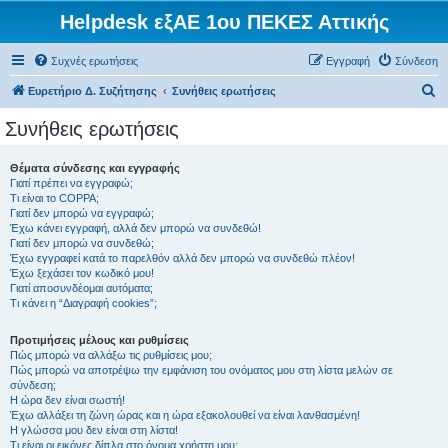
Helpdesk εξΑΕ 1ου ΠΕΚΕΣ Αττικής
Συχνές ερωτήσεις
Εγγραφή
Σύνδεση
Α
Ευρετήριο Δ. Συζήτησης
Συνήθεις ερωτήσεις
ν
Συνήθεις ερωτήσεις
α
ζ
Θέματα σύνδεσης και εγγραφής
Γιατί πρέπει να εγγραφώ;
ή
Τι είναι το COPPA;
τ
Γιατί δεν μπορώ να εγγραφώ;
Έχω κάνει εγγραφή, αλλά δεν μπορώ να συνδεθώ!
η
Γιατί δεν μπορώ να συνδεθώ;
Έχω εγγραφεί κατά το παρελθόν αλλά δεν μπορώ να συνδεθώ πλέον!
σ
Έχω ξεχάσει τον κωδικό μου!
η
Γιατί αποσυνδέομαι αυτόματα;
Τι κάνει η “Διαγραφή cookies”;
Προτιμήσεις μέλους και ρυθμίσεις
Πώς μπορώ να αλλάξω τις ρυθμίσεις μου;
Πώς μπορώ να αποτρέψω την εμφάνιση του ονόματος μου στη λίστα μελών σε
σύνδεση;
Η ώρα δεν είναι σωστή!
Έχω αλλάξει τη ζώνη ώρας και η ώρα εξακολουθεί να είναι λανθασμένη!
Η γλώσσα μου δεν είναι στη λίστα!
Τι είναι οι εικόνες δίπλα στο όνομα χρήστη μου;