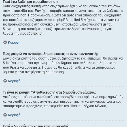
Γιατί έχω λάβει μια προειδοποίηση;
Κάθε διαχειριστής συστήματος συζητήσεων έχει δικό του σύνολο των κανόνων
στην ιστοσελίδα του. Εάν έχετε παραβεί κάποιο κανόνα, τότε ίσως να λάβατε μια
προειδοποίηση. Παρακαλώ σημειώστε ότι αυτό είναι απόφαση του διαχειριστή
του συστήματος συζητήσεων και το phpBB Limited δεν έχει τίποτα να κάνει με
τις προειδοποιήσεις στη συγκεκριμένη ιστοσελίδα. Επικοινωνήστε με τον
διαχειριστή του συστήματος συζητήσεων εάν δεν είστε σίγουρος (-η) γιατί
λάβατε την προειδοποίηση.
Κορυφή
Πώς μπορώ να αναφέρω δημοσιεύσεις σε έναν συντονιστή;
Εάν ο διαχειριστής του συστήματος συζητήσεων το έχει επιτρέψει, θα πρέπει να
δείτε ένα κουμπί για την αναφορά των δημοσιεύσεων δίπλα στη δημοσίευση
που θέλετε να αναφέρετε. Πατώντας θα καθοδηγηθείτε για τα απαιτούμενα
βήματα για να αναφέρετε τη δημοσίευση.
Κορυφή
Τι είναι το κουμπί “Αποθήκευση” στη δημοσίευση θέματος;
Αυτό σας επιτρέπει να αποθηκεύσετε προσχέδια που πρέπει να συμπληρωθούν
και να υποβληθούν σε μεταγενέστερη ημερομηνία. Για να επαναφορτώσετε ένα
αποθηκευμένο προσχέδιο, επισκεφθείτε τον Πίνακα Ελέγχου Μέλους.
Κορυφή
Γιατί η δημοσίευση χρειάζεται να εγκριθεί;