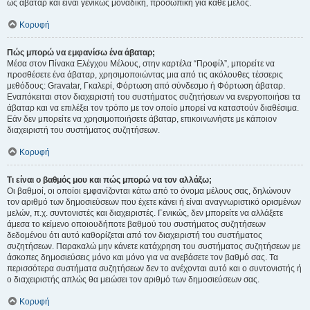
ως άβαταρ και είναι γενικώς μοναδική, προσωπική για κάθε μέλος.
Κορυφή
Πώς μπορώ να εμφανίσω ένα άβαταρ;
Μέσα στον Πίνακα Ελέγχου Μέλους, στην καρτέλα “Προφίλ”, μπορείτε να
προσθέσετε ένα άβαταρ, χρησιμοποιώντας μια από τις ακόλουθες τέσσερις
μεθόδους: Gravatar, Γκαλερί, Φόρτωση από σύνδεσμο ή Φόρτωση άβαταρ.
Εναπόκειται στον διαχειριστή του συστήματος συζητήσεων να ενεργοποιήσει τα
άβαταρ και να επιλέξει τον τρόπο με τον οποίο μπορεί να καταστούν διαθέσιμα.
Εάν δεν μπορείτε να χρησιμοποιήσετε άβαταρ, επικοινωνήστε με κάποιον
διαχειριστή του συστήματος συζητήσεων.
Κορυφή
Τι είναι ο βαθμός μου και πώς μπορώ να τον αλλάξω;
Οι βαθμοί, οι οποίοι εμφανίζονται κάτω από το όνομα μέλους σας, δηλώνουν
τον αριθμό των δημοσιεύσεων που έχετε κάνει ή είναι αναγνωριστικό ορισμένων
μελών, π.χ. συντονιστές και διαχειριστές. Γενικώς, δεν μπορείτε να αλλάξετε
άμεσα το κείμενο οποιουδήποτε βαθμού του συστήματος συζητήσεων
δεδομένου ότι αυτό καθορίζεται από τον διαχειριστή του συστήματος
συζητήσεων. Παρακαλώ μην κάνετε κατάχρηση του συστήματος συζητήσεων με
άσκοπες δημοσιεύσεις μόνο και μόνο για να ανεβάσετε τον βαθμό σας. Τα
περισσότερα συστήματα συζητήσεων δεν το ανέχονται αυτό και ο συντονιστής ή
ο διαχειριστής απλώς θα μειώσει τον αριθμό των δημοσιεύσεων σας.
Κορυφή