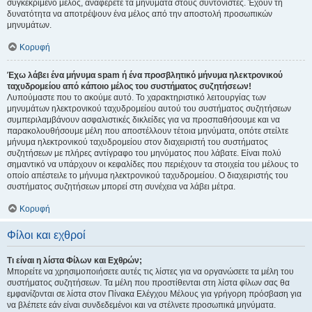
συγκεκριμένο μέλος, αναφέρετε τα μηνύματα στους συντονιστές. Έχουν τη
δυνατότητα να αποτρέψουν ένα μέλος από την αποστολή προσωπικών
μηνυμάτων.
Κορυφή
Έχω λάβει ένα μήνυμα spam ή ένα προσβλητικό μήνυμα ηλεκτρονικού
ταχυδρομείου από κάποιο μέλος του συστήματος συζητήσεων!
Λυπούμαστε που το ακούμε αυτό. Το χαρακτηριστικό λειτουργίας των
μηνυμάτων ηλεκτρονικού ταχυδρομείου αυτού του συστήματος συζητήσεων
συμπεριλαμβάνουν ασφαλιστικές δικλείδες για να προσπαθήσουμε και να
παρακολουθήσουμε μέλη που αποστέλλουν τέτοια μηνύματα, οπότε στείλτε
μήνυμα ηλεκτρονικού ταχυδρομείου στον διαχειριστή του συστήματος
συζητήσεων με πλήρες αντίγραφο του μηνύματος που λάβατε. Είναι πολύ
σημαντικό να υπάρχουν οι κεφαλίδες που περιέχουν τα στοιχεία του μέλους το
οποίο απέστειλε το μήνυμα ηλεκτρονικού ταχυδρομείου. Ο διαχειριστής του
συστήματος συζητήσεων μπορεί στη συνέχεια να λάβει μέτρα.
Κορυφή
Φίλοι και εχθροί
Τι είναι η λίστα Φίλων και Εχθρών;
Μπορείτε να χρησιμοποιήσετε αυτές τις λίστες για να οργανώσετε τα μέλη του
συστήματος συζητήσεων. Τα μέλη που προστίθενται στη λίστα φίλων σας θα
εμφανίζονται σε λίστα στον Πίνακα Ελέγχου Μέλους για γρήγορη πρόσβαση για
να βλέπετε εάν είναι συνδεδεμένοι και να στέλνετε προσωπικά μηνύματα.