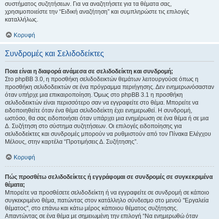
συστήματος συζητήσεων. Για να αναζητήσετε για τα θέματα σας,
χρησιμοποιείστε την “Ειδική αναζήτηση” και συμπληρώστε τις επιλογές
καταλλήλως.
Κορυφή
Συνδρομές και Σελιδοδείκτες
Ποια είναι η διαφορά ανάμεσα σε σελιδοδείκτη και συνδρομή;
Στο phpBB 3.0, η προσθήκη σελιδοδεικτών θεμάτων λειτουργούσε όπως η
προσθήκη σελιδοδεικτών σε ένα πρόγραμμα περιήγησης. Δεν ενημερωνόσασταν
όταν υπήρχε μια επικαιροποίηση. Όμως στο phpBB 3.1 η προσθήκη
σελιδοδεικτών είναι περισσότερο σαν να εγγραφείτε στο θέμα. Μπορείτε να
ειδοποιηθείτε όταν ένα θέμα σελιδοδείκτη έχει ενημερωθεί. Η συνδρομή,
ωστόσο, θα σας ειδοποιήσει όταν υπάρχει μια ενημέρωση σε ένα θέμα ή σε μια
Δ. Συζήτηση στο σύστημα συζητήσεων. Οι επιλογές ειδοποίησης για
σελιδοδείκτες και συνδρομές μπορούν να ρυθμιστούν από τον Πίνακα Ελέγχου
Μέλους, στην καρτέλα “Προτιμήσεις Δ. Συζήτησης”.
Κορυφή
Πώς προσθέτω σελιδοδείκτες ή εγγράφομαι σε συνδρομές σε συγκεκριμένα
θέματα;
Μπορείτε να προσθέσετε σελιδοδείκτη ή να εγγραφείτε σε συνδρομή σε κάποιο
συγκεκριμένο θέμα, πατώντας στον κατάλληλο σύνδεσμο στο μενού "Εργαλεία
θέματος", στο επάνω και κάτω μέρος κάποιου θέματος συζήτησης.
Απαντώντας σε ένα θέμα με σημειωμένη την επιλογή “Να ενημερωθώ όταν