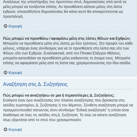
Αναλόγως της υποστήριξης του προτύπου στυλ, δημοσιεύσεις από αυτά τα
μέλη μπορεί να τονίζονται επίσης. Αν προσθέσετε κάποιο μέλος στη λίστα
εχθρών, οποιεσδήποτε δημοσιεύσεις θα κάνει αυτό θα αποκρύπτονται ως
προεπιλογή.
Κορυφή
Πώς μπορώ να προσθέσω / αφαιρέσω μέλη στις λίστες Φίλων και Εχθρών;
Μπορείτε να προσθέσετε μέλη στις λίστες με δύο τρόπους. Στο προφίλ του κάθε
μέλους, υπάρχει ένας σύνδεσμος για να το προσθέσετε στη λίστα σας είτε των
Φίλων, είτε των Εχθρών. Εναλλακτικά, από τον Πίνακα Ελέγχου Μέλους,
μπορείτε κατευθείαν να προσθέσετε μέλη εισάγοντας το όνομα τους. Μπορείτε
επίσης να αφαιρέσετε μέλη από τη λίστα σας χρησιμοποιώντας την ίδια σελίδα.
Κορυφή
Αναζήτηση στις Δ. Συζητήσεις
Πώς μπορώ να αναζητήσω σε μια ή περισσότερες Δ. Συζητήσεις;
Εισάγετε έναν όρο αναζήτησης στο πλαίσιο αναζήτησης που βρίσκεται στις
σελίδες ευρετηρίου, Δ. Συζήτησης ή του θέματος. Σύνθετη αναζήτηση μπορεί να
πραγματοποιηθεί πατώντας στον σύνδεσμο “Ειδική αναζήτηση” η οποία είναι
διαθέσιμη σε όλες τις σελίδες στη Δ. Συζήτηση. Το πώς να κάνετε αναζήτηση
ίσως εξαρτάται από το στυλ που χρησιμοποιείτε.
Κορυφή