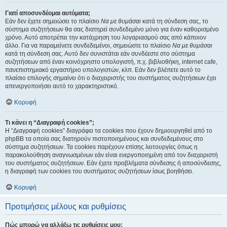
Γιατί αποσυνδέομαι αυτόματα;
Εάν δεν έχετε σημειώσει το πλαίσιο
Να με θυμάσαι
κατά τη σύνδεση σας, το
σύστημα συζητήσεων θα σας διατηρεί συνδεδεμένο μόνο για έναν καθορισμένο
χρόνο. Αυτό αποτρέπει την κατάχρηση του λογαριασμού σας από κάποιον
άλλο. Για να παραμείνετε συνδεδεμένοι, σημειώστε το πλαίσιο
Να με θυμάσαι
κατά τη σύνδεση σας. Αυτό δεν συνιστάται εάν συνδέεστε στο σύστημα
συζητήσεων από έναν κοινόχρηστο υπολογιστή, π.χ. βιβλιοθήκη, internet cafe,
πανεπιστημιακό εργαστήριο υπολογιστών, κλπ. Εάν δεν βλέπετε αυτό το
πλαίσιο επιλογής σημαίνει ότι ο διαχειριστής του συστήματος συζητήσεων έχει
απενεργοποιήσει αυτό το χαρακτηριστικό.
Κορυφή
Τι κάνει η “Διαγραφή cookies”;
Η “Διαγραφή cookies” διαγράφει τα cookies που έχουν δημιουργηθεί από το
phpBB τα οποία σας διατηρούν πιστοποιημένους και συνδεδεμένους στο
σύστημα συζητήσεων. Τα cookies παρέχουν επίσης λειτουργίες όπως η
παρακολούθηση αναγνωσμένων εάν είναι ενεργοποιημένη από τον διαχειριστή
του συστήματος συζητήσεων. Εάν έχετε προβλήματα σύνδεσης ή αποσύνδεσης,
η διαγραφή των cookies του συστήματος συζητήσεων ίσως βοηθήσει.
Κορυφή
Προτιμήσεις μέλους και ρυθμίσεις
Πώς μπορώ να αλλάξω τις ρυθμίσεις μου;