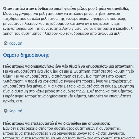
Όταν πατάω στον σύνδεσμο email για ένα μέλος μου ζητάει να συνδεθώ;
Μόνον εγγεγραμμένα μέλη μπορούν να στείλουν μήνυμα ηλεκτρονικού
ταχυδρομείου σε άλλα μέλη μέσω της ενσωματωμένης φόρμας αποστολής
μηνύματος ηλεκτρονικού ταχυδρομείου και μόνο αν ο διαχειριστής έχει
ενεργοποιήσει αυτή τη δυνατότητα. Αυτό γίνεται για να αποτραπεί η κακόβουλη
χρήση του συστήματος ηλεκτρονικού ταχυδρομείου από ανώνυμα μέλη.
Κορυφή
Θέματα δημοσίευσης
Πώς μπορώ να δημιουργήσω ένα νέο θέμα ή να δημοσιεύσω μια απάντηση;
Για να δημοσιεύσετε ένα νέο θέμα σε μια Δ. Συζήτηση, πατήστε στο κουμπί “Νέο
θέμα”. Για να δημοσιεύσετε μια απάντηση σε ένα θέμα, πατήστε στο κουμπί
“Απάντηση”. Μπορεί να χρειαστεί να εγγραφείτε προκειμένου να μπορέσετε να
δημοσιεύσετε ένα μήνυμα. Μια λίστα με τα δικαιώματά σας σε κάθε Δ. Συζήτηση
είναι διαθέσιμη στο κάτω μέρος στις οθόνες της Δ. Συζήτησης και του θέματος.
Παράδειγμα: Μπορείτε να δημοσιεύετε νέα θέματα, Μπορείτε να επισυνάπτετε
αρχεία, κλπ.
Κορυφή
Πώς μπορώ να επεξεργαστώ ή να διαγράψω μια δημοσίευση;
Εάν δεν είστε διαχειριστής του συστήματος συζητήσεων ή συντονιστής,
μπορείτε να επεξεργαστείτε ή να διαγράψετε μόνον τα δικά σας μηνύματα.
Μπορείτε να επεξεργαστείτε μια δημοσίευση πατώντας στο κουμπί επεξεργασίας