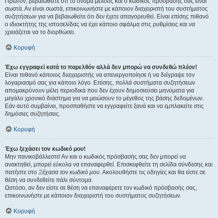
Πρώτον, βεβαιωθείτε ότι το όνομα μέλους και ο κωδικός πρόσβασής σας είναι
σωστά. Αν είναι σωστά, επικοινωνήστε με κάποιον διαχειριστή του συστήματος
συζητήσεων για να βεβαιωθείτε ότι δεν έχετε απαγορευθεί. Είναι επίσης πιθανό
ο ιδιοκτήτης της ιστοσελίδας να έχει κάποιο σφάλμα στις ρυθμίσεις και να
χρειάζεται να το διορθώσει.
Κορυφή
Έχω εγγραφεί κατά το παρελθόν αλλά δεν μπορώ να συνδεθώ πλέον!
Είναι πιθανό κάποιος διαχειριστής να απενεργοποίησε ή να διέγραψε τον
λογαριασμό σας για κάποιο λόγο. Επίσης, πολλά συστήματα συζητήσεων
απομακρύνουν μέλη περιοδικά που δεν έχουν δημοσιεύσει μηνύματα για
μεγάλο χρονικό διάστημα για να μειώσουν το μέγεθος της βάσης δεδομένων.
Εάν αυτό συμβαίνει, προσπαθήστε να εγγραφείτε ξανά και να εμπλακείτε στις
δημόσιες συζητήσεις.
Κορυφή
Έχω ξεχάσει τον κωδικό μου!
Μην πανικοβάλλεστε! Αν και ο κωδικός πρόσβασής σας δεν μπορεί να
ανακτηθεί, μπορεί εύκολα να επαναφερθεί. Επισκεφθείτε τη σελίδα σύνδεσης και
πατήστε στο
Ξέχασα τον κωδικό μου
. Ακολουθήστε τις οδηγίες και θα είστε σε
θέση να συνδεθείτε πάλι σύντομα.
Ωστόσο, αν δεν είστε σε θέση να επαναφέρετε τον κωδικό πρόσβασής σας,
επικοινωνήστε με κάποιον διαχειριστή του συστήματος συζητήσεων.
Κορυφή