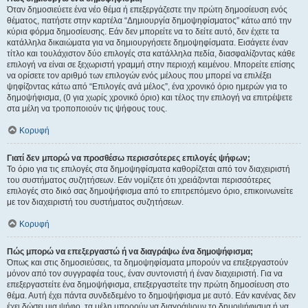
Όταν δημοσιεύετε ένα νέο θέμα ή επεξεργάζεστε την πρώτη δημοσίευση ενός
θέματος, πατήστε στην καρτέλα “Δημιουργία δημοψηφίσματος” κάτω από την
κύρια φόρμα δημοσίευσης. Εάν δεν μπορείτε να το δείτε αυτό, δεν έχετε τα
κατάλληλα δικαιώματα για να δημιουργήσετε δημοψηφίσματα. Εισάγετε έναν
τίτλο και τουλάχιστον δύο επιλογές στα κατάλληλα πεδία, διασφαλίζοντας κάθε
επιλογή να είναι σε ξεχωριστή γραμμή στην περιοχή κειμένου. Μπορείτε επίσης
να ορίσετε τον αριθμό των επιλογών ενός μέλους που μπορεί να επιλέξει
ψηφίζοντας κάτω από “Επιλογές ανά μέλος”, ένα χρονικό όριο ημερών για το
δημοψήφισμα, (0 για χωρίς χρονικό όριο) και τέλος την επιλογή να επιτρέψετε
στα μέλη να τροποποιούν τις ψήφους τους.
Κορυφή
Γιατί δεν μπορώ να προσθέσω περισσότερες επιλογές ψήφων;
Το όριο για τις επιλογές στα δημοψηφίσματα καθορίζεται από τον διαχειριστή
του συστήματος συζητήσεων. Εάν νομίζετε ότι χρειάζονται περισσότερες
επιλογές στο δικό σας δημοψήφισμα από το επιτρεπόμενο όριο, επικοινωνείτε
με τον διαχειριστή του συστήματος συζητήσεων.
Κορυφή
Πώς μπορώ να επεξεργαστώ ή να διαγράψω ένα δημοψήφισμα;
Όπως και στις δημοσιεύσεις, τα δημοψηφίσματα μπορούν να επεξεργαστούν
μόνον από τον συγγραφέα τους, έναν συντονιστή ή έναν διαχειριστή. Για να
επεξεργαστείτε ένα δημοψήφισμα, επεξεργαστείτε την πρώτη δημοσίευση στο
θέμα. Αυτή έχει πάντα συνδεδεμένο το δημοψήφισμα με αυτό. Εάν κανένας δεν
έχει δώσει μια ψήφο, τα μέλη μπορούν να διαγράψουν το δημοψήφισμα ή να