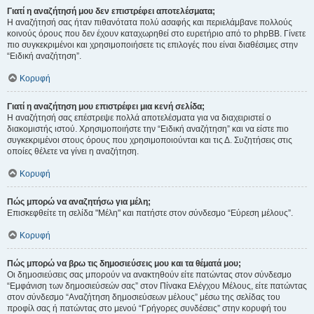
Γιατί η αναζήτησή μου δεν επιστρέφει αποτελέσματα;
Η αναζήτησή σας ήταν πιθανότατα πολύ ασαφής και περιελάμβανε πολλούς
κοινούς όρους που δεν έχουν καταχωρηθεί στο ευρετήριο από το phpBB. Γίνετε
πιο συγκεκριμένοι και χρησιμοποιήσετε τις επιλογές που είναι διαθέσιμες στην
“Ειδική αναζήτηση”.
Κορυφή
Γιατί η αναζήτηση μου επιστρέφει μια κενή σελίδα;
Η αναζήτησή σας επέστρεψε πολλά αποτελέσματα για να διαχειριστεί ο
διακομιστής ιστού. Χρησιμοποιήστε την “Ειδική αναζήτηση” και να είστε πιο
συγκεκριμένοι στους όρους που χρησιμοποιούνται και τις Δ. Συζητήσεις στις
οποίες θέλετε να γίνει η αναζήτηση.
Κορυφή
Πώς μπορώ να αναζητήσω για μέλη;
Επισκεφθείτε τη σελίδα "Μέλη" και πατήστε στον σύνδεσμο “Εύρεση μέλους”.
Κορυφή
Πώς μπορώ να βρω τις δημοσιεύσεις μου και τα θέματά μου;
Οι δημοσιεύσεις σας μπορούν να ανακτηθούν είτε πατώντας στον σύνδεσμο
“Εμφάνιση των δημοσιεύσεών σας” στον Πίνακα Ελέγχου Μέλους, είτε πατώντας
στον σύνδεσμο “Αναζήτηση δημοσιεύσεων μέλους” μέσω της σελίδας του
προφίλ σας ή πατώντας στο μενού “Γρήγορες συνδέσεις” στην κορυφή του