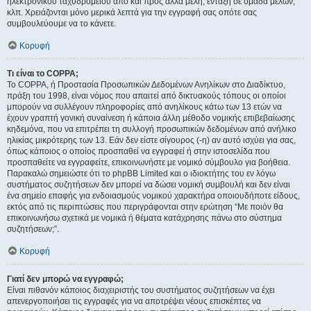
ηλεκτρονικού ταχυδρομείου από και προς άλλα μέλη, ένταξη σε ομάδα μελών,
κλπ. Χρειάζονται μόνο μερικά λεπτά για την εγγραφή σας οπότε σας
συμβουλεύουμε να το κάνετε.
Κορυφή
Τι είναι το COPPA;
Το COPPA, ή Προστασία Προσωπικών Δεδομένων Ανηλίκων στο Διαδίκτυο,
πράξη του 1998, είναι νόμος που απαιτεί από δικτυακούς τόπους οι οποίοι
μπορούν να συλλέγουν πληροφορίες από ανηλίκους κάτω των 13 ετών να
έχουν γραπτή γονική συναίνεση ή κάποια άλλη μέθοδο νομικής επιβεβαίωσης
κηδεμόνα, που να επιτρέπει τη συλλογή προσωπικών δεδομένων από ανήλικο
ηλικίας μικρότερης των 13. Εάν δεν είστε σίγουρος (-η) αν αυτό ισχύει για σας,
όπως κάποιος ο οποίος προσπαθεί να εγγραφεί ή στην ιστοσελίδα που
προσπαθείτε να εγγραφείτε, επικοινωνήστε με νομικό σύμβουλο για βοήθεια.
Παρακαλώ σημειώστε ότι το phpBB Limited και ο ιδιοκτήτης του εν λόγω
συστήματος συζητήσεων δεν μπορεί να δώσει νομική συμβουλή και δεν είναι
ένα σημείο επαφής για ενδοιασμούς νομικού χαρακτήρα οποιουδήποτε είδους,
εκτός από τις περιπτώσεις που περιγράφονται στην ερώτηση “Με ποιόν θα
επικοινωνήσω σχετικά με νομικά ή θέματα κατάχρησης πάνω στο σύστημα
συζητήσεων;”.
Κορυφή
Γιατί δεν μπορώ να εγγραφώ;
Είναι πιθανόν κάποιος διαχειριστής του συστήματος συζητήσεων να έχει
απενεργοποιήσει τις εγγραφές για να αποτρέψει νέους επισκέπτες να