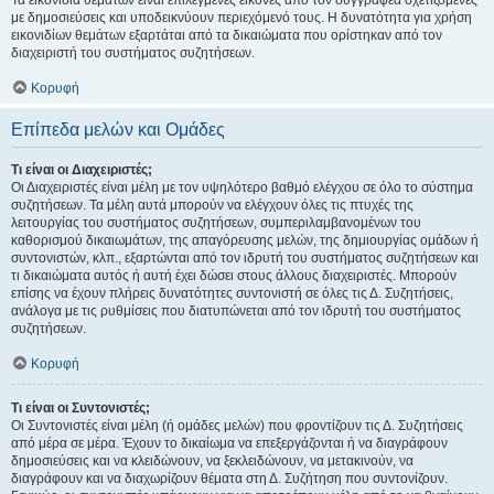
Τα εικονίδια θεμάτων είναι επιλεγμένες εικόνες από τον συγγραφέα σχετιζόμενες
με δημοσιεύσεις και υποδεικνύουν περιεχόμενό τους. Η δυνατότητα για χρήση
εικονιδίων θεμάτων εξαρτάται από τα δικαιώματα που ορίστηκαν από τον
διαχειριστή του συστήματος συζητήσεων.
Κορυφή
Επίπεδα μελών και Ομάδες
Τι είναι οι Διαχειριστές;
Οι Διαχειριστές είναι μέλη με τον υψηλότερο βαθμό ελέγχου σε όλο το σύστημα
συζητήσεων. Τα μέλη αυτά μπορούν να ελέγχουν όλες τις πτυχές της
λειτουργίας του συστήματος συζητήσεων, συμπεριλαμβανομένων του
καθορισμού δικαιωμάτων, της απαγόρευσης μελών, της δημιουργίας ομάδων ή
συντονιστών, κλπ., εξαρτώνται από τον ιδρυτή του συστήματος συζητήσεων και
τι δικαιώματα αυτός ή αυτή έχει δώσει στους άλλους διαχειριστές. Μπορούν
επίσης να έχουν πλήρεις δυνατότητες συντονιστή σε όλες τις Δ. Συζητήσεις,
ανάλογα με τις ρυθμίσεις που διατυπώνεται από τον ιδρυτή του συστήματος
συζητήσεων.
Κορυφή
Τι είναι οι Συντονιστές;
Οι Συντονιστές είναι μέλη (ή ομάδες μελών) που φροντίζουν τις Δ. Συζητήσεις
από μέρα σε μέρα. Έχουν το δικαίωμα να επεξεργάζονται ή να διαγράφουν
δημοσιεύσεις και να κλειδώνουν, να ξεκλειδώνουν, να μετακινούν, να
διαγράφουν και να διαχωρίζουν θέματα στη Δ. Συζήτηση που συντονίζουν.