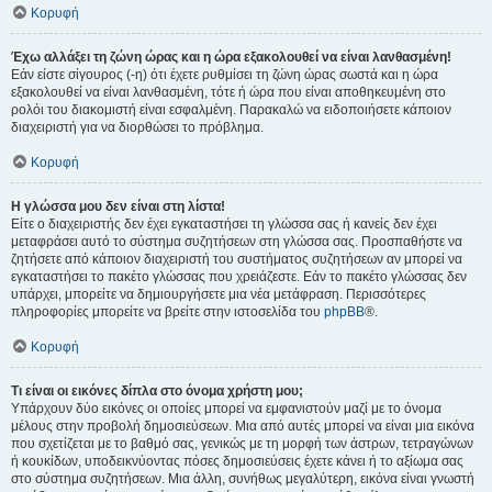
Κορυφή
Έχω αλλάξει τη ζώνη ώρας και η ώρα εξακολουθεί να είναι λανθασμένη!
Εάν είστε σίγουρος (-η) ότι έχετε ρυθμίσει τη ζώνη ώρας σωστά και η ώρα
εξακολουθεί να είναι λανθασμένη, τότε ή ώρα που είναι αποθηκευμένη στο
ρολόι του διακομιστή είναι εσφαλμένη. Παρακαλώ να ειδοποιήσετε κάποιον
διαχειριστή για να διορθώσει το πρόβλημα.
Κορυφή
Η γλώσσα μου δεν είναι στη λίστα!
Είτε ο διαχειριστής δεν έχει εγκαταστήσει τη γλώσσα σας ή κανείς δεν έχει
μεταφράσει αυτό το σύστημα συζητήσεων στη γλώσσα σας. Προσπαθήστε να
ζητήσετε από κάποιον διαχειριστή του συστήματος συζητήσεων αν μπορεί να
εγκαταστήσει το πακέτο γλώσσας που χρειάζεστε. Εάν το πακέτο γλώσσας δεν
υπάρχει, μπορείτε να δημιουργήσετε μια νέα μετάφραση. Περισσότερες
πληροφορίες μπορείτε να βρείτε στην ιστοσελίδα του
phpBB
®.
Κορυφή
Τι είναι οι εικόνες δίπλα στο όνομα χρήστη μου;
Υπάρχουν δύο εικόνες οι οποίες μπορεί να εμφανιστούν μαζί με το όνομα
μέλους στην προβολή δημοσιεύσεων. Μια από αυτές μπορεί να είναι μια εικόνα
που σχετίζεται με το βαθμό σας, γενικώς με τη μορφή των άστρων, τετραγώνων
ή κουκίδων, υποδεικνύοντας πόσες δημοσιεύσεις έχετε κάνει ή το αξίωμα σας
στο σύστημα συζητήσεων. Μια άλλη, συνήθως μεγαλύτερη, εικόνα είναι γνωστή