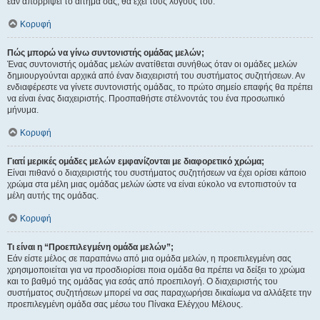
εάν απορρίψει το αίτημα σας, θα έχει τους λόγους του.
Κορυφή
Πώς μπορώ να γίνω συντονιστής ομάδας μελών;
Ένας συντονιστής ομάδας μελών ανατίθεται συνήθως όταν οι ομάδες μελών
δημιουργούνται αρχικά από έναν διαχειριστή του συστήματος συζητήσεων. Αν
ενδιαφέρεστε να γίνετε συντονιστής ομάδας, το πρώτο σημείο επαφής θα πρέπει
να είναι ένας διαχειριστής. Προσπαθήστε στέλνοντάς του ένα προσωπικό
μήνυμα.
Κορυφή
Γιατί μερικές ομάδες μελών εμφανίζονται με διαφορετικό χρώμα;
Είναι πιθανό ο διαχειριστής του συστήματος συζητήσεων να έχει ορίσει κάποιο
χρώμα στα μέλη μιας ομάδας μελών ώστε να είναι εύκολο να εντοπιστούν τα
μέλη αυτής της ομάδας.
Κορυφή
Τι είναι η “Προεπιλεγμένη ομάδα μελών”;
Εάν είστε μέλος σε παραπάνω από μια ομάδα μελών, η προεπιλεγμένη σας
χρησιμοποιείται για να προσδιορίσει ποια ομάδα θα πρέπει να δείξει το χρώμα
και το βαθμό της ομάδας για εσάς από προεπιλογή. Ο διαχειριστής του
συστήματος συζητήσεων μπορεί να σας παραχωρήσει δικαίωμα να αλλάξετε την
προεπιλεγμένη ομάδα σας μέσω του Πίνακα Ελέγχου Μέλους.