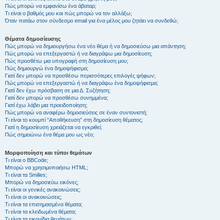
Πώς μπορώ να εμφανίσω ένα άβαταρ;
Τι είναι ο βαθμός μου και πώς μπορώ να τον αλλάξω;
Όταν πατάω στον σύνδεσμο email για ένα μέλος μου ζητάει να συνδεθώ;
Θέματα δημοσίευσης
Πώς μπορώ να δημιουργήσω ένα νέο θέμα ή να δημοσιεύσω μια απάντηση;
Πώς μπορώ να επεξεργαστώ ή να διαγράψω μια δημοσίευση;
Πώς προσθέτω μια υπογραφή στη δημοσίευση μου;
Πώς δημιουργώ ένα δημοψήφισμα;
Γιατί δεν μπορώ να προσθέσω περισσότερες επιλογές ψήφων;
Πώς μπορώ να επεξεργαστώ ή να διαγράψω ένα δημοψήφισμα;
Γιατί δεν έχω πρόσβαση σε μια Δ. Συζήτηση;
Γιατί δεν μπορώ να προσθέσω συνημμένα;
Γιατί έχω λάβει μια προειδοποίηση;
Πώς μπορώ να αναφέρω δημοσιεύσεις σε έναν συντονιστή;
Τι είναι το κουμπί “Αποθήκευση” στη δημοσίευση θέματος;
Γιατί η δημοσίευση χρειάζεται να εγκριθεί;
Πώς σημειώνω ένα θέμα μου ως νέο;
Μορφοποίηση και τύποι θεμάτων
Τι είναι ο BBCode;
Μπορώ να χρησιμοποιήσω HTML;
Τι είναι τα Smilies;
Μπορώ να δημοσιεύω εικόνες;
Τι είναι οι γενικές ανακοινώσεις;
Τι είναι οι ανακοινώσεις;
Τι είναι τα επισημασμένα θέματα;
Τι είναι τα κλειδωμένα θέματα;
Τι είναι τα εικονίδια θεμάτων;