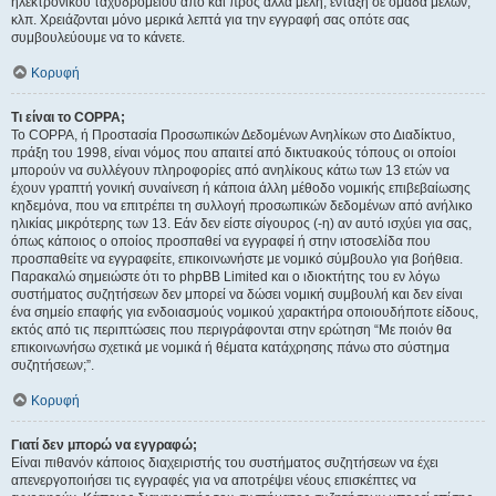
ηλεκτρονικού ταχυδρομείου από και προς άλλα μέλη, ένταξη σε ομάδα μελών,
κλπ. Χρειάζονται μόνο μερικά λεπτά για την εγγραφή σας οπότε σας
συμβουλεύουμε να το κάνετε.
Κορυφή
Τι είναι το COPPA;
Το COPPA, ή Προστασία Προσωπικών Δεδομένων Ανηλίκων στο Διαδίκτυο,
πράξη του 1998, είναι νόμος που απαιτεί από δικτυακούς τόπους οι οποίοι
μπορούν να συλλέγουν πληροφορίες από ανηλίκους κάτω των 13 ετών να
έχουν γραπτή γονική συναίνεση ή κάποια άλλη μέθοδο νομικής επιβεβαίωσης
κηδεμόνα, που να επιτρέπει τη συλλογή προσωπικών δεδομένων από ανήλικο
ηλικίας μικρότερης των 13. Εάν δεν είστε σίγουρος (-η) αν αυτό ισχύει για σας,
όπως κάποιος ο οποίος προσπαθεί να εγγραφεί ή στην ιστοσελίδα που
προσπαθείτε να εγγραφείτε, επικοινωνήστε με νομικό σύμβουλο για βοήθεια.
Παρακαλώ σημειώστε ότι το phpBB Limited και ο ιδιοκτήτης του εν λόγω
συστήματος συζητήσεων δεν μπορεί να δώσει νομική συμβουλή και δεν είναι
ένα σημείο επαφής για ενδοιασμούς νομικού χαρακτήρα οποιουδήποτε είδους,
εκτός από τις περιπτώσεις που περιγράφονται στην ερώτηση “Με ποιόν θα
επικοινωνήσω σχετικά με νομικά ή θέματα κατάχρησης πάνω στο σύστημα
συζητήσεων;”.
Κορυφή
Γιατί δεν μπορώ να εγγραφώ;
Είναι πιθανόν κάποιος διαχειριστής του συστήματος συζητήσεων να έχει
απενεργοποιήσει τις εγγραφές για να αποτρέψει νέους επισκέπτες να