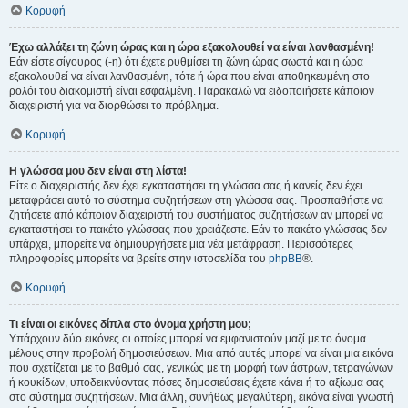
Κορυφή
Έχω αλλάξει τη ζώνη ώρας και η ώρα εξακολουθεί να είναι λανθασμένη!
Εάν είστε σίγουρος (-η) ότι έχετε ρυθμίσει τη ζώνη ώρας σωστά και η ώρα
εξακολουθεί να είναι λανθασμένη, τότε ή ώρα που είναι αποθηκευμένη στο
ρολόι του διακομιστή είναι εσφαλμένη. Παρακαλώ να ειδοποιήσετε κάποιον
διαχειριστή για να διορθώσει το πρόβλημα.
Κορυφή
Η γλώσσα μου δεν είναι στη λίστα!
Είτε ο διαχειριστής δεν έχει εγκαταστήσει τη γλώσσα σας ή κανείς δεν έχει
μεταφράσει αυτό το σύστημα συζητήσεων στη γλώσσα σας. Προσπαθήστε να
ζητήσετε από κάποιον διαχειριστή του συστήματος συζητήσεων αν μπορεί να
εγκαταστήσει το πακέτο γλώσσας που χρειάζεστε. Εάν το πακέτο γλώσσας δεν
υπάρχει, μπορείτε να δημιουργήσετε μια νέα μετάφραση. Περισσότερες
πληροφορίες μπορείτε να βρείτε στην ιστοσελίδα του
phpBB
®.
Κορυφή
Τι είναι οι εικόνες δίπλα στο όνομα χρήστη μου;
Υπάρχουν δύο εικόνες οι οποίες μπορεί να εμφανιστούν μαζί με το όνομα
μέλους στην προβολή δημοσιεύσεων. Μια από αυτές μπορεί να είναι μια εικόνα
που σχετίζεται με το βαθμό σας, γενικώς με τη μορφή των άστρων, τετραγώνων
ή κουκίδων, υποδεικνύοντας πόσες δημοσιεύσεις έχετε κάνει ή το αξίωμα σας
στο σύστημα συζητήσεων. Μια άλλη, συνήθως μεγαλύτερη, εικόνα είναι γνωστή