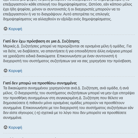
επεξεργαστούν κάθε επιλογή του δημοψηφίσματος. Ωστόσο, εάν κάποιο μέλος
έχει ήδη ψηφίσει, μόνον οι συντονιστές ή οι διαχειριστές μπορούν να το
επεξεργαστούν ή να το διαγράψουν. Αυτό αποτρέπει τις επιλογές
δημοψηφίσματος να αλλαχθούν εν εξελίξει ενός δημοψηφίσματος.
Κορυφή
Γιατί δεν έχω πρόσβαση σε μια Δ. Συζήτηση;
Μερικές Δ. Συζητήσεις μπορεί να περιορίζονται σε ορισμένα μέλη ή ομάδες. Για
να δείτε, να διαβάσετε, να απαντήσετε ή για οποιαδήποτε άλλη ενέργεια μπορεί
να χρειάζεστε ειδικά δικαιώματα. Επικοινωνήστε με έναν συντονιστή ή
διαχειριστή του συστήματος συζητήσεων για να σας χορηγήσει την πρόσβαση.
Κορυφή
Γιατί δεν μπορώ να προσθέσω συνημμένα;
Τα δικαιώματα συνημμένου χορηγούνται ανά Δ. Συζήτηση, ανά ομάδα, ή ανά
μέλος. Ο διαχειριστής του συστήματος συζητήσεων μπορεί να μην έχει επιτρέψει
την προσθήκη συνημμένων στη συγκεκριμένη Δ. Συζήτηση που θέλετε να
δημοσιεύσετε ή πιθανόν μόνο ορισμένες ομάδες μπορούν να προσθέτουν
συνημμένα. Επικοινωνήστε με τον διαχειριστή του συστήματος συζητήσεων εάν
δεν είστε σίγουρος (-η) σχετικά με το λόγο που δεν μπορείτε να προσθέσετε
συνημμένα.
Κορυφή