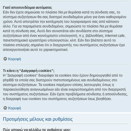
Γιατί αποσυνδέομαι αυτόματα;
Εάν δεν έχετε σημειώσει το πλαίσιο
Να με θυμάσαι
κατά τη σύνδεση σας, το
σύστημα συζητήσεων θα σας διατηρεί συνδεδεμένο μόνο για έναν καθορισμένο
χρόνο. Αυτό αποτρέπει την κατάχρηση του λογαριασμού σας από κάποιον
άλλο. Για να παραμείνετε συνδεδεμένοι, σημειώστε το πλαίσιο
Να με θυμάσαι
κατά τη σύνδεση σας. Αυτό δεν συνιστάται εάν συνδέεστε στο σύστημα
συζητήσεων από έναν κοινόχρηστο υπολογιστή, π.χ. βιβλιοθήκη, internet cafe,
πανεπιστημιακό εργαστήριο υπολογιστών, κλπ. Εάν δεν βλέπετε αυτό το
πλαίσιο επιλογής σημαίνει ότι ο διαχειριστής του συστήματος συζητήσεων έχει
απενεργοποιήσει αυτό το χαρακτηριστικό.
Κορυφή
Τι κάνει η “Διαγραφή cookies”;
Η “Διαγραφή cookies” διαγράφει τα cookies που έχουν δημιουργηθεί από το
phpBB τα οποία σας διατηρούν πιστοποιημένους και συνδεδεμένους στο
σύστημα συζητήσεων. Τα cookies παρέχουν επίσης λειτουργίες όπως η
παρακολούθηση αναγνωσμένων εάν είναι ενεργοποιημένη από τον διαχειριστή
του συστήματος συζητήσεων. Εάν έχετε προβλήματα σύνδεσης ή αποσύνδεσης,
η διαγραφή των cookies του συστήματος συζητήσεων ίσως βοηθήσει.
Κορυφή
Προτιμήσεις μέλους και ρυθμίσεις
Πώς μπορώ να αλλάξω τις ρυθμίσεις μου;