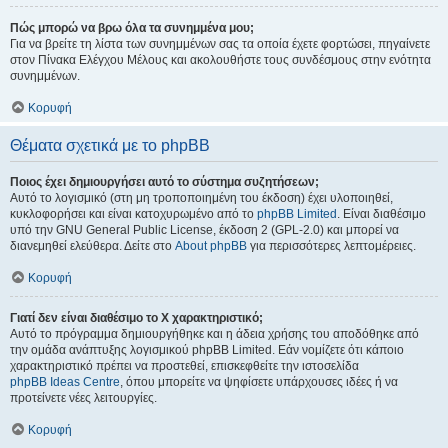
Πώς μπορώ να βρω όλα τα συνημμένα μου;
Για να βρείτε τη λίστα των συνημμένων σας τα οποία έχετε φορτώσει, πηγαίνετε
στον Πίνακα Ελέγχου Μέλους και ακολουθήστε τους συνδέσμους στην ενότητα
συνημμένων.
Κορυφή
Θέματα σχετικά με το phpBB
Ποιος έχει δημιουργήσει αυτό το σύστημα συζητήσεων;
Αυτό το λογισμικό (στη μη τροποποιημένη του έκδοση) έχει υλοποιηθεί,
κυκλοφορήσει και είναι κατοχυρωμένο από το
phpBB Limited
. Είναι διαθέσιμο
υπό την GNU General Public License, έκδοση 2 (GPL-2.0) και μπορεί να
διανεμηθεί ελεύθερα. Δείτε στο
About phpBB
για περισσότερες λεπτομέρειες.
Κορυφή
Γιατί δεν είναι διαθέσιμο το Χ χαρακτηριστικό;
Αυτό το πρόγραμμα δημιουργήθηκε και η άδεια χρήσης του αποδόθηκε από
την ομάδα ανάπτυξης λογισμικού phpBB Limited. Εάν νομίζετε ότι κάποιο
χαρακτηριστικό πρέπει να προστεθεί, επισκεφθείτε την ιστοσελίδα
phpBB Ideas Centre
, όπου μπορείτε να ψηφίσετε υπάρχουσες ιδέες ή να
προτείνετε νέες λειτουργίες.
Κορυφή