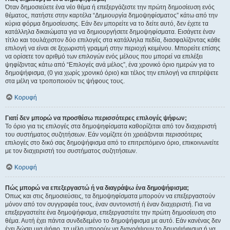
Όταν δημοσιεύετε ένα νέο θέμα ή επεξεργάζεστε την πρώτη δημοσίευση ενός
θέματος, πατήστε στην καρτέλα “Δημιουργία δημοψηφίσματος” κάτω από την
κύρια φόρμα δημοσίευσης. Εάν δεν μπορείτε να το δείτε αυτό, δεν έχετε τα
κατάλληλα δικαιώματα για να δημιουργήσετε δημοψηφίσματα. Εισάγετε έναν
τίτλο και τουλάχιστον δύο επιλογές στα κατάλληλα πεδία, διασφαλίζοντας κάθε
επιλογή να είναι σε ξεχωριστή γραμμή στην περιοχή κειμένου. Μπορείτε επίσης
να ορίσετε τον αριθμό των επιλογών ενός μέλους που μπορεί να επιλέξει
ψηφίζοντας κάτω από “Επιλογές ανά μέλος”, ένα χρονικό όριο ημερών για το
δημοψήφισμα, (0 για χωρίς χρονικό όριο) και τέλος την επιλογή να επιτρέψετε
στα μέλη να τροποποιούν τις ψήφους τους.
Κορυφή
Γιατί δεν μπορώ να προσθέσω περισσότερες επιλογές ψήφων;
Το όριο για τις επιλογές στα δημοψηφίσματα καθορίζεται από τον διαχειριστή
του συστήματος συζητήσεων. Εάν νομίζετε ότι χρειάζονται περισσότερες
επιλογές στο δικό σας δημοψήφισμα από το επιτρεπόμενο όριο, επικοινωνείτε
με τον διαχειριστή του συστήματος συζητήσεων.
Κορυφή
Πώς μπορώ να επεξεργαστώ ή να διαγράψω ένα δημοψήφισμα;
Όπως και στις δημοσιεύσεις, τα δημοψηφίσματα μπορούν να επεξεργαστούν
μόνον από τον συγγραφέα τους, έναν συντονιστή ή έναν διαχειριστή. Για να
επεξεργαστείτε ένα δημοψήφισμα, επεξεργαστείτε την πρώτη δημοσίευση στο
θέμα. Αυτή έχει πάντα συνδεδεμένο το δημοψήφισμα με αυτό. Εάν κανένας δεν
έχει δώσει μια ψήφο, τα μέλη μπορούν να διαγράψουν το δημοψήφισμα ή να