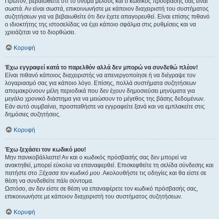
Πρώτον, βεβαιωθείτε ότι το όνομα μέλους και ο κωδικός πρόσβασής σας είναι
σωστά. Αν είναι σωστά, επικοινωνήστε με κάποιον διαχειριστή του συστήματος
συζητήσεων για να βεβαιωθείτε ότι δεν έχετε απαγορευθεί. Είναι επίσης πιθανό
ο ιδιοκτήτης της ιστοσελίδας να έχει κάποιο σφάλμα στις ρυθμίσεις και να
χρειάζεται να το διορθώσει.
Κορυφή
Έχω εγγραφεί κατά το παρελθόν αλλά δεν μπορώ να συνδεθώ πλέον!
Είναι πιθανό κάποιος διαχειριστής να απενεργοποίησε ή να διέγραψε τον
λογαριασμό σας για κάποιο λόγο. Επίσης, πολλά συστήματα συζητήσεων
απομακρύνουν μέλη περιοδικά που δεν έχουν δημοσιεύσει μηνύματα για
μεγάλο χρονικό διάστημα για να μειώσουν το μέγεθος της βάσης δεδομένων.
Εάν αυτό συμβαίνει, προσπαθήστε να εγγραφείτε ξανά και να εμπλακείτε στις
δημόσιες συζητήσεις.
Κορυφή
Έχω ξεχάσει τον κωδικό μου!
Μην πανικοβάλλεστε! Αν και ο κωδικός πρόσβασής σας δεν μπορεί να
ανακτηθεί, μπορεί εύκολα να επαναφερθεί. Επισκεφθείτε τη σελίδα σύνδεσης και
πατήστε στο
Ξέχασα τον κωδικό μου
. Ακολουθήστε τις οδηγίες και θα είστε σε
θέση να συνδεθείτε πάλι σύντομα.
Ωστόσο, αν δεν είστε σε θέση να επαναφέρετε τον κωδικό πρόσβασής σας,
επικοινωνήστε με κάποιον διαχειριστή του συστήματος συζητήσεων.
Κορυφή