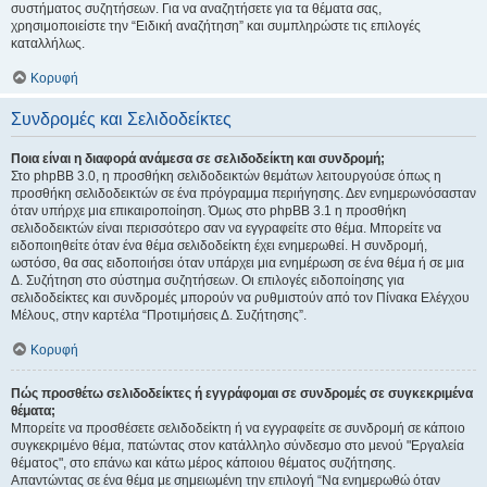
συστήματος συζητήσεων. Για να αναζητήσετε για τα θέματα σας,
χρησιμοποιείστε την “Ειδική αναζήτηση” και συμπληρώστε τις επιλογές
καταλλήλως.
Κορυφή
Συνδρομές και Σελιδοδείκτες
Ποια είναι η διαφορά ανάμεσα σε σελιδοδείκτη και συνδρομή;
Στο phpBB 3.0, η προσθήκη σελιδοδεικτών θεμάτων λειτουργούσε όπως η
προσθήκη σελιδοδεικτών σε ένα πρόγραμμα περιήγησης. Δεν ενημερωνόσασταν
όταν υπήρχε μια επικαιροποίηση. Όμως στο phpBB 3.1 η προσθήκη
σελιδοδεικτών είναι περισσότερο σαν να εγγραφείτε στο θέμα. Μπορείτε να
ειδοποιηθείτε όταν ένα θέμα σελιδοδείκτη έχει ενημερωθεί. Η συνδρομή,
ωστόσο, θα σας ειδοποιήσει όταν υπάρχει μια ενημέρωση σε ένα θέμα ή σε μια
Δ. Συζήτηση στο σύστημα συζητήσεων. Οι επιλογές ειδοποίησης για
σελιδοδείκτες και συνδρομές μπορούν να ρυθμιστούν από τον Πίνακα Ελέγχου
Μέλους, στην καρτέλα “Προτιμήσεις Δ. Συζήτησης”.
Κορυφή
Πώς προσθέτω σελιδοδείκτες ή εγγράφομαι σε συνδρομές σε συγκεκριμένα
θέματα;
Μπορείτε να προσθέσετε σελιδοδείκτη ή να εγγραφείτε σε συνδρομή σε κάποιο
συγκεκριμένο θέμα, πατώντας στον κατάλληλο σύνδεσμο στο μενού "Εργαλεία
θέματος", στο επάνω και κάτω μέρος κάποιου θέματος συζήτησης.
Απαντώντας σε ένα θέμα με σημειωμένη την επιλογή “Να ενημερωθώ όταν