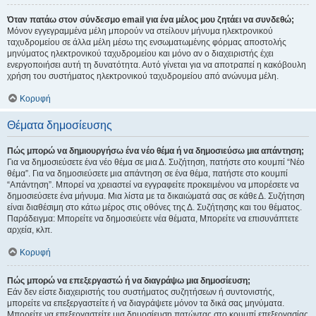
Όταν πατάω στον σύνδεσμο email για ένα μέλος μου ζητάει να συνδεθώ;
Μόνον εγγεγραμμένα μέλη μπορούν να στείλουν μήνυμα ηλεκτρονικού
ταχυδρομείου σε άλλα μέλη μέσω της ενσωματωμένης φόρμας αποστολής
μηνύματος ηλεκτρονικού ταχυδρομείου και μόνο αν ο διαχειριστής έχει
ενεργοποιήσει αυτή τη δυνατότητα. Αυτό γίνεται για να αποτραπεί η κακόβουλη
χρήση του συστήματος ηλεκτρονικού ταχυδρομείου από ανώνυμα μέλη.
Κορυφή
Θέματα δημοσίευσης
Πώς μπορώ να δημιουργήσω ένα νέο θέμα ή να δημοσιεύσω μια απάντηση;
Για να δημοσιεύσετε ένα νέο θέμα σε μια Δ. Συζήτηση, πατήστε στο κουμπί “Νέο
θέμα”. Για να δημοσιεύσετε μια απάντηση σε ένα θέμα, πατήστε στο κουμπί
“Απάντηση”. Μπορεί να χρειαστεί να εγγραφείτε προκειμένου να μπορέσετε να
δημοσιεύσετε ένα μήνυμα. Μια λίστα με τα δικαιώματά σας σε κάθε Δ. Συζήτηση
είναι διαθέσιμη στο κάτω μέρος στις οθόνες της Δ. Συζήτησης και του θέματος.
Παράδειγμα: Μπορείτε να δημοσιεύετε νέα θέματα, Μπορείτε να επισυνάπτετε
αρχεία, κλπ.
Κορυφή
Πώς μπορώ να επεξεργαστώ ή να διαγράψω μια δημοσίευση;
Εάν δεν είστε διαχειριστής του συστήματος συζητήσεων ή συντονιστής,
μπορείτε να επεξεργαστείτε ή να διαγράψετε μόνον τα δικά σας μηνύματα.
Μπορείτε να επεξεργαστείτε μια δημοσίευση πατώντας στο κουμπί επεξεργασίας