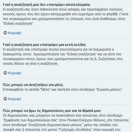
Γιατί η αναζήτησή μου δεν επιστρέφει αποτελέσματα;
Η αναζήτησή σας ήταν πιθανότατα πολύ ασαφής και περιελάμβανε πολλούς
κοινούς όρους που δεν έχουν καταχωρηθεί στο ευρετήριο από το phpBB. Γίνετε
πιο συγκεκριμένοι και χρησιμοποιήσετε τις επιλογές που είναι διαθέσιμες στην
“Ειδική αναζήτηση”.
Κορυφή
Γιατί η αναζήτηση μου επιστρέφει μια κενή σελίδα;
Η αναζήτησή σας επέστρεψε πολλά αποτελέσματα για να διαχειριστεί ο
διακομιστής ιστού. Χρησιμοποιήστε την “Ειδική αναζήτηση” και να είστε πιο
συγκεκριμένοι στους όρους που χρησιμοποιούνται και τις Δ. Συζητήσεις στις
οποίες θέλετε να γίνει η αναζήτηση.
Κορυφή
Πώς μπορώ να αναζητήσω για μέλη;
Επισκεφθείτε τη σελίδα "Μέλη" και πατήστε στον σύνδεσμο “Εύρεση μέλους”.
Κορυφή
Πώς μπορώ να βρω τις δημοσιεύσεις μου και τα θέματά μου;
Οι δημοσιεύσεις σας μπορούν να ανακτηθούν είτε πατώντας στον σύνδεσμο
“Εμφάνιση των δημοσιεύσεών σας” στον Πίνακα Ελέγχου Μέλους, είτε πατώντας
στον σύνδεσμο “Αναζήτηση δημοσιεύσεων μέλους” μέσω της σελίδας του
προφίλ σας ή πατώντας στο μενού “Γρήγορες συνδέσεις” στην κορυφή του