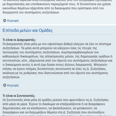
Τα εικονίδια θεμάτων είναι επιλεγμένες εικόνες από τον συγγραφέα σχετιζόμενες
με δημοσιεύσεις και υποδεικνύουν περιεχόμενό τους. Η δυνατότητα για χρήση
εικονιδίων θεμάτων εξαρτάται από τα δικαιώματα που ορίστηκαν από τον
διαχειριστή του συστήματος συζητήσεων.
Κορυφή
Επίπεδα μελών και Ομάδες
Τι είναι οι Διαχειριστές;
Οι Διαχειριστές είναι μέλη με τον υψηλότερο βαθμό ελέγχου σε όλο το σύστημα
συζητήσεων. Τα μέλη αυτά μπορούν να ελέγχουν όλες τις πτυχές της
λειτουργίας του συστήματος συζητήσεων, συμπεριλαμβανομένων του
καθορισμού δικαιωμάτων, της απαγόρευσης μελών, της δημιουργίας ομάδων ή
συντονιστών, κλπ., εξαρτώνται από τον ιδρυτή του συστήματος συζητήσεων και
τι δικαιώματα αυτός ή αυτή έχει δώσει στους άλλους διαχειριστές. Μπορούν
επίσης να έχουν πλήρεις δυνατότητες συντονιστή σε όλες τις Δ. Συζητήσεις,
ανάλογα με τις ρυθμίσεις που διατυπώνεται από τον ιδρυτή του συστήματος
συζητήσεων.
Κορυφή
Τι είναι οι Συντονιστές;
Οι Συντονιστές είναι μέλη (ή ομάδες μελών) που φροντίζουν τις Δ. Συζητήσεις
από μέρα σε μέρα. Έχουν το δικαίωμα να επεξεργάζονται ή να διαγράφουν
δημοσιεύσεις και να κλειδώνουν, να ξεκλειδώνουν, να μετακινούν, να
διαγράφουν και να διαχωρίζουν θέματα στη Δ. Συζήτηση που συντονίζουν.