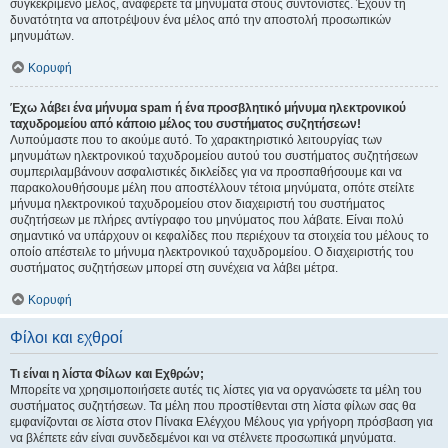
συγκεκριμένο μέλος, αναφέρετε τα μηνύματα στους συντονιστές. Έχουν τη
δυνατότητα να αποτρέψουν ένα μέλος από την αποστολή προσωπικών
μηνυμάτων.
Κορυφή
Έχω λάβει ένα μήνυμα spam ή ένα προσβλητικό μήνυμα ηλεκτρονικού
ταχυδρομείου από κάποιο μέλος του συστήματος συζητήσεων!
Λυπούμαστε που το ακούμε αυτό. Το χαρακτηριστικό λειτουργίας των
μηνυμάτων ηλεκτρονικού ταχυδρομείου αυτού του συστήματος συζητήσεων
συμπεριλαμβάνουν ασφαλιστικές δικλείδες για να προσπαθήσουμε και να
παρακολουθήσουμε μέλη που αποστέλλουν τέτοια μηνύματα, οπότε στείλτε
μήνυμα ηλεκτρονικού ταχυδρομείου στον διαχειριστή του συστήματος
συζητήσεων με πλήρες αντίγραφο του μηνύματος που λάβατε. Είναι πολύ
σημαντικό να υπάρχουν οι κεφαλίδες που περιέχουν τα στοιχεία του μέλους το
οποίο απέστειλε το μήνυμα ηλεκτρονικού ταχυδρομείου. Ο διαχειριστής του
συστήματος συζητήσεων μπορεί στη συνέχεια να λάβει μέτρα.
Κορυφή
Φίλοι και εχθροί
Τι είναι η λίστα Φίλων και Εχθρών;
Μπορείτε να χρησιμοποιήσετε αυτές τις λίστες για να οργανώσετε τα μέλη του
συστήματος συζητήσεων. Τα μέλη που προστίθενται στη λίστα φίλων σας θα
εμφανίζονται σε λίστα στον Πίνακα Ελέγχου Μέλους για γρήγορη πρόσβαση για
να βλέπετε εάν είναι συνδεδεμένοι και να στέλνετε προσωπικά μηνύματα.