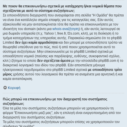
Με ποιον θα επικοινωνήσω σχετικά με κατάχρηση ή/και νομικά θέματα που
σχετίζονται με αυτό το σύστημα συζητήσεων;
Σε οποιονδήποτε διαχειριστή που αναγράφεται στη σελίδα “Η Ομάδα” θα πρέπει
να είναι ένα κατάλληλο σημείο επαφής για τις καταγγελίες σας. Εάν αυτός
εξακολουθεί να μην ανταποκρίνεται τότε θα πρέπει να επικοινωνήσετε με τον
ιδιοκτήτη του domain (κάντε μια
whois αναζήτηση
) ή, εάν αυτός λειτουργεί σε
μια δωρεάν υπηρεσία (π.χ. Yahoo !, free.fr, f2s.com, κλπ), με τη διοίκηση ή το
τμήμα καταχρήσεων της υπηρεσίας αυτής. Παρακαλώ σημειώστε ότι το phpBB
Limited
δεν έχει καμία αρμοδιότητα
και δεν μπορεί με οποιονδήποτε τρόπο να
θεωρηθεί υπεύθυνο για το πώς, πού ή από ποιον χρησιμοποιείται αυτό το
σύστημα συζητήσεων. Μην επικοινωνείτε με το phpBB Limited σχετικά με
οποιαδήποτε νομικό (παύσης και παράλειψης, ευθύνης, συκοφαντικό σχόλιο,
κλπ.) ζήτημα το οποίο
δεν σχετίζεται άμεσα
με την ιστοσελίδα phpBB.com ή το
διακριτικό λογισμικό του ιδίου του phpBB. Εάν αποστείλετε μήνυμα
ηλεκτρονικού ταχυδρομείου στο phpBB Limited σχετικά
με οποιοδήποτε τρίτο
μέρος
χρήσης αυτού του λογισμικού θα πρέπει να αναμένετε μια αρνητική ή και
καμία ανταπόκριση.
Κορυφή
Πώς μπορώ να επικοινωνήσω με τον διαχειριστή του συστήματος
συζητήσεων;
Όλα τα μέλη του συστήματος συζητήσεων μπορούν να χρησιμοποιούν τη
φόρμα “Επικοινωνήστε μαζί μας”, εάν η επιλογή είναι ενεργοποιημένη από τον
διαχειριστή του συστήματος συζητήσεων.
Τα μέλη του συστήματος συζητήσεων μπορούν επίσης να χρησιμοποιούν τον
σύνδεσμο “Η ομάδα”.