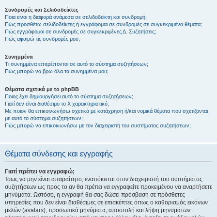
Συνδρομές και Σελιδοδείκτες
Ποια είναι η διαφορά ανάμεσα σε σελιδοδείκτη και συνδρομή;
Πώς προσθέτω σελιδοδείκτες ή εγγράφομαι σε συνδρομές σε συγκεκριμένα θέματα;
Πώς εγγράφομαι σε συνδρομές σε συγκεκριμένες Δ. Συζητήσεις;
Πώς αφαιρώ τις συνδρομές μου;
Συνημμένα
Τι συνημμένα επιτρέπονται σε αυτό το σύστημα συζητήσεων;
Πώς μπορώ να βρω όλα τα συνημμένα μου;
Θέματα σχετικά με το phpBB
Ποιος έχει δημιουργήσει αυτό το σύστημα συζητήσεων;
Γιατί δεν είναι διαθέσιμο το Χ χαρακτηριστικό;
Με ποιον θα επικοινωνήσω σχετικά με κατάχρηση ή/και νομικά θέματα που σχετίζονται
με αυτό το σύστημα συζητήσεων;
Πώς μπορώ να επικοινωνήσω με τον διαχειριστή του συστήματος συζητήσεων;
Θέματα σύνδεσης και εγγραφής
Γιατί πρέπει να εγγραφώ;
Ίσως να μην είναι απαραίτητο, εναπόκειται στον διαχειριστή του συστήματος
συζητήσεων ως προς το αν θα πρέπει να εγγραφείτε προκειμένου να αναρτήσετε
μηνύματα. Ωστόσο, η εγγραφή θα σας δώσει πρόσβαση σε πρόσθετες
υπηρεσίες που δεν είναι διαθέσιμες σε επισκέπτες όπως ο καθορισμός εικόνων
μελών (avatars), προσωπικά μηνύματα, αποστολή και λήψη μηνυμάτων