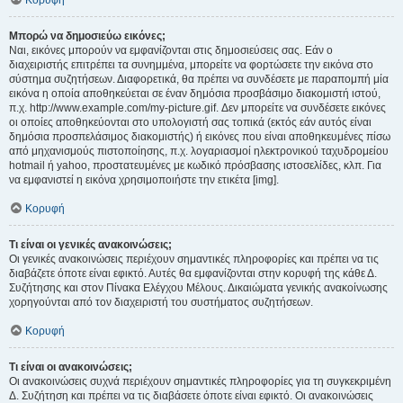
Κορυφή
Μπορώ να δημοσιεύω εικόνες;
Ναι, εικόνες μπορούν να εμφανίζονται στις δημοσιεύσεις σας. Εάν ο
διαχειριστής επιτρέπει τα συνημμένα, μπορείτε να φορτώσετε την εικόνα στο
σύστημα συζητήσεων. Διαφορετικά, θα πρέπει να συνδέσετε με παραπομπή μία
εικόνα η οποία αποθηκεύεται σε έναν δημόσια προσβάσιμο διακομιστή ιστού,
π.χ. http://www.example.com/my-picture.gif. Δεν μπορείτε να συνδέσετε εικόνες
οι οποίες αποθηκεύονται στο υπολογιστή σας τοπικά (εκτός εάν αυτός είναι
δημόσια προσπελάσιμος διακομιστής) ή εικόνες που είναι αποθηκευμένες πίσω
από μηχανισμούς πιστοποίησης, π.χ. λογαριασμοί ηλεκτρονικού ταχυδρομείου
hotmail ή yahoo, προστατευμένες με κωδικό πρόσβασης ιστοσελίδες, κλπ. Για
να εμφανιστεί η εικόνα χρησιμοποιήστε την ετικέτα [img].
Κορυφή
Τι είναι οι γενικές ανακοινώσεις;
Οι γενικές ανακοινώσεις περιέχουν σημαντικές πληροφορίες και πρέπει να τις
διαβάζετε όποτε είναι εφικτό. Αυτές θα εμφανίζονται στην κορυφή της κάθε Δ.
Συζήτησης και στον Πίνακα Ελέγχου Μέλους. Δικαιώματα γενικής ανακοίνωσης
χορηγούνται από τον διαχειριστή του συστήματος συζητήσεων.
Κορυφή
Τι είναι οι ανακοινώσεις;
Οι ανακοινώσεις συχνά περιέχουν σημαντικές πληροφορίες για τη συγκεκριμένη
Δ. Συζήτηση και πρέπει να τις διαβάσετε όποτε είναι εφικτό. Οι ανακοινώσεις