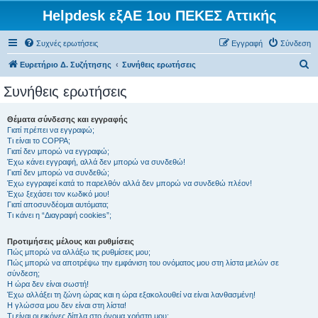
Helpdesk εξΑΕ 1ου ΠΕΚΕΣ Αττικής
Συχνές ερωτήσεις
Εγγραφή
Σύνδεση
Α
Ευρετήριο Δ. Συζήτησης
Συνήθεις ερωτήσεις
ν
Συνήθεις ερωτήσεις
α
ζ
Θέματα σύνδεσης και εγγραφής
Γιατί πρέπει να εγγραφώ;
ή
Τι είναι το COPPA;
τ
Γιατί δεν μπορώ να εγγραφώ;
Έχω κάνει εγγραφή, αλλά δεν μπορώ να συνδεθώ!
η
Γιατί δεν μπορώ να συνδεθώ;
Έχω εγγραφεί κατά το παρελθόν αλλά δεν μπορώ να συνδεθώ πλέον!
σ
Έχω ξεχάσει τον κωδικό μου!
η
Γιατί αποσυνδέομαι αυτόματα;
Τι κάνει η “Διαγραφή cookies”;
Προτιμήσεις μέλους και ρυθμίσεις
Πώς μπορώ να αλλάξω τις ρυθμίσεις μου;
Πώς μπορώ να αποτρέψω την εμφάνιση του ονόματος μου στη λίστα μελών σε
σύνδεση;
Η ώρα δεν είναι σωστή!
Έχω αλλάξει τη ζώνη ώρας και η ώρα εξακολουθεί να είναι λανθασμένη!
Η γλώσσα μου δεν είναι στη λίστα!
Τι είναι οι εικόνες δίπλα στο όνομα χρήστη μου;