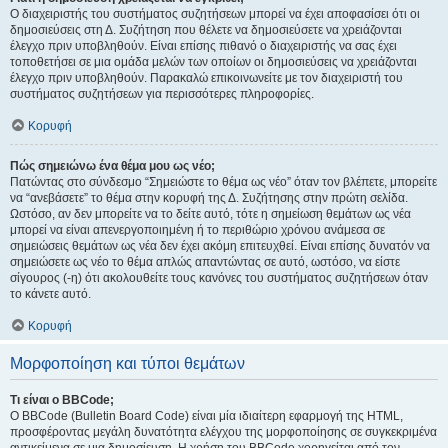
Ο διαχειριστής του συστήματος συζητήσεων μπορεί να έχει αποφασίσει ότι οι
δημοσιεύσεις στη Δ. Συζήτηση που θέλετε να δημοσιεύσετε να χρειάζονται
έλεγχο πριν υποβληθούν. Είναι επίσης πιθανό ο διαχειριστής να σας έχει
τοποθετήσει σε μια ομάδα μελών των οποίων οι δημοσιεύσεις να χρειάζονται
έλεγχο πριν υποβληθούν. Παρακαλώ επικοινωνείτε με τον διαχειριστή του
συστήματος συζητήσεων για περισσότερες πληροφορίες.
Κορυφή
Πώς σημειώνω ένα θέμα μου ως νέο;
Πατώντας στο σύνδεσμο “Σημειώστε το θέμα ως νέο” όταν τον βλέπετε, μπορείτε
να “ανεβάσετε” το θέμα στην κορυφή της Δ. Συζήτησης στην πρώτη σελίδα.
Ωστόσο, αν δεν μπορείτε να το δείτε αυτό, τότε η σημείωση θεμάτων ως νέα
μπορεί να είναι απενεργοποιημένη ή το περιθώριο χρόνου ανάμεσα σε
σημειώσεις θεμάτων ως νέα δεν έχει ακόμη επιτευχθεί. Είναι επίσης δυνατόν να
σημειώσετε ως νέο το θέμα απλώς απαντώντας σε αυτό, ωστόσο, να είστε
σίγουρος (-η) ότι ακολουθείτε τους κανόνες του συστήματος συζητήσεων όταν
το κάνετε αυτό.
Κορυφή
Μορφοποίηση και τύποι θεμάτων
Τι είναι ο BBCode;
Ο BBCode (Bulletin Board Code) είναι μία ιδιαίτερη εφαρμογή της HTML,
προσφέροντας μεγάλη δυνατότητα ελέγχου της μορφοποίησης σε συγκεκριμένα