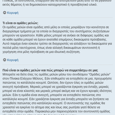
Γενικώς, οι συντονιστές υπάρχουν για να αποτρέπουν μέλη από το να βγαίνουν
εκτός θέματος ή να δημοσιεύουν καταχρηστικό ή προσβλητικό υλικό.
Κορυφή
Τι είναι οι ομάδες μελών;
Οι ομάδες μελών είναι ομάδες από μέλη οι οποίες μοιράζουν την κοινότητα σε
διαχειρίσιμα τμήματα με τα οποία οι διαχειριστές του συστήματος συζητήσεων
μπορούν να εργαστούν. Κάθε μέλος μπορεί να ανήκει σε διάφορες ομάδες και
σε κάθε ομάδα μπορεί να έχουν ανατεθεί επιμέρους δικαιώματα πρόσβασης.
Αυτό παρέχει έναν εύκολο τρόπο σε διαχειριστές να αλλάξουν τα δικαιώματα για
πολλά μέλη ταυτόχρονα, όπως είναι αλλαγή δικαιωμάτων συντονιστή ή
χορήγηση στα μέλη πρόσβαση σε μια ιδιωτική συζήτηση.
Κορυφή
Πού είναι οι ομάδες μελών και πώς μπορώ να συμμετάσχω σε μια;
Μπορείτε να δείτε όλες τις ομάδες μελών μέσω του συνδέσμου “Ομάδες μελών”
στον Πίνακα Ελέγχου Μέλους. Εάν επιθυμείτε να ενταχθείτε σε μια, προχωρήστε
πατώντας το κατάλληλο κουμπί. Ωστόσο, δεν έχουν όλες οι ομάδες μελών
ανοιχτή πρόσβαση. Μερικές μπορεί να χρειάζονται έγκριση για ένταξη, μερικές
μπορεί να είναι κλειστές και μερικές μπορεί ακόμη και να έχουν κρυφές ιδιότητες
μελών. Εάν η ομάδα είναι ανοιχτή, μπορείτε να ενταχθείτε πατώντας στο
κατάλληλο κουμπί. Εάν χρειάζεται έγκριση για ένταξη μπορείτε να ζητήσετε να
ενταχθείτε πατώντας στο κατάλληλο κουμπί. Ο συντονιστής της ομάδας θα
χρειαστεί να εγκρίνει το αίτημα σας και ίσως σας ρωτήσει γιατί θέλετε να
ενταχθείτε στην ομάδα. Παρακαλώ μην παρενοχλήσετε τον συντονιστή ομάδας