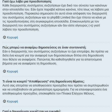
Γιατί έχω λάβει μια προειδοποίηση;
Κάθε διαχειριστής συστήματος συζητήσεων έχει δικό του σύνολο των κανόνων
στην ιστοσελίδα του. Εάν έχετε παραβεί κάποιο κανόνα, τότε ίσως να λάβατε μια
προειδοποίηση. Παρακαλώ σημειώστε ότι αυτό είναι απόφαση του διαχειριστή
του συστήματος συζητήσεων και το phpBB Limited δεν έχει τίποτα να κάνει με
τις προειδοποιήσεις στη συγκεκριμένη ιστοσελίδα. Επικοινωνήστε με τον
διαχειριστή του συστήματος συζητήσεων εάν δεν είστε σίγουρος (-η) γιατί
λάβατε την προειδοποίηση.
Κορυφή
Πώς μπορώ να αναφέρω δημοσιεύσεις σε έναν συντονιστή;
Εάν ο διαχειριστής του συστήματος συζητήσεων το έχει επιτρέψει, θα πρέπει να
δείτε ένα κουμπί για την αναφορά των δημοσιεύσεων δίπλα στη δημοσίευση
που θέλετε να αναφέρετε. Πατώντας θα καθοδηγηθείτε για τα απαιτούμενα
βήματα για να αναφέρετε τη δημοσίευση.
Κορυφή
Τι είναι το κουμπί “Αποθήκευση” στη δημοσίευση θέματος;
Αυτό σας επιτρέπει να αποθηκεύσετε προσχέδια που πρέπει να συμπληρωθούν
και να υποβληθούν σε μεταγενέστερη ημερομηνία. Για να επαναφορτώσετε ένα
αποθηκευμένο προσχέδιο, επισκεφθείτε τον Πίνακα Ελέγχου Μέλους.
Κορυφή
Γιατί η δημοσίευση χρειάζεται να εγκριθεί;