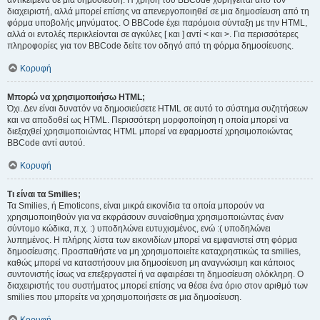
αντικείμενα σε μια δημοσίευση. Η χρήση του BBCode χορηγείται από τον
διαχειριστή, αλλά μπορεί επίσης να απενεργοποιηθεί σε μια δημοσίευση από τη
φόρμα υποβολής μηνύματος. Ο BBCode έχει παρόμοια σύνταξη με την HTML,
αλλά οι εντολές περικλείονται σε αγκύλες [ και ] αντί < και >. Για περισσότερες
πληροφορίες για τον BBCode δείτε τον οδηγό από τη φόρμα δημοσίευσης.
Κορυφή
Μπορώ να χρησιμοποιήσω HTML;
Όχι. Δεν είναι δυνατόν να δημοσιεύσετε HTML σε αυτό το σύστημα συζητήσεων
και να αποδοθεί ως HTML. Περισσότερη μορφοποίηση η οποία μπορεί να
διεξαχθεί χρησιμοποιώντας HTML μπορεί να εφαρμοστεί χρησιμοποιώντας
BBCode αντί αυτού.
Κορυφή
Τι είναι τα Smilies;
Τα Smilies, ή Emoticons, είναι μικρά εικονίδια τα οποία μπορούν να
χρησιμοποιηθούν για να εκφράσουν συναίσθημα χρησιμοποιώντας έναν
σύντομο κώδικα, π.χ. :) υποδηλώνει ευτυχισμένος, ενώ :( υποδηλώνει
λυπημένος. Η πλήρης λίστα των εικονιδίων μπορεί να εμφανιστεί στη φόρμα
δημοσίευσης. Προσπαθήστε να μη χρησιμοποιείτε καταχρηστικώς τα smilies,
καθώς μπορεί να καταστήσουν μια δημοσίευση μη αναγνώσιμη και κάποιος
συντονιστής ίσως να επεξεργαστεί ή να αφαιρέσει τη δημοσίευση ολόκληρη. Ο
διαχειριστής του συστήματος μπορεί επίσης να θέσει ένα όριο στον αριθμό των
smilies που μπορείτε να χρησιμοποιήσετε σε μια δημοσίευση.