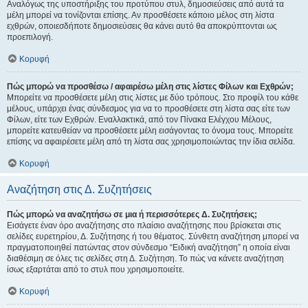
Αναλόγως της υποστήριξης του προτύπου στυλ, δημοσιεύσεις από αυτά τα
μέλη μπορεί να τονίζονται επίσης. Αν προσθέσετε κάποιο μέλος στη λίστα
εχθρών, οποιεσδήποτε δημοσιεύσεις θα κάνει αυτό θα αποκρύπτονται ως
προεπιλογή.
Κορυφή
Πώς μπορώ να προσθέσω / αφαιρέσω μέλη στις λίστες Φίλων και Εχθρών;
Μπορείτε να προσθέσετε μέλη στις λίστες με δύο τρόπους. Στο προφίλ του κάθε
μέλους, υπάρχει ένας σύνδεσμος για να το προσθέσετε στη λίστα σας είτε των
Φίλων, είτε των Εχθρών. Εναλλακτικά, από τον Πίνακα Ελέγχου Μέλους,
μπορείτε κατευθείαν να προσθέσετε μέλη εισάγοντας το όνομα τους. Μπορείτε
επίσης να αφαιρέσετε μέλη από τη λίστα σας χρησιμοποιώντας την ίδια σελίδα.
Κορυφή
Αναζήτηση στις Δ. Συζητήσεις
Πώς μπορώ να αναζητήσω σε μια ή περισσότερες Δ. Συζητήσεις;
Εισάγετε έναν όρο αναζήτησης στο πλαίσιο αναζήτησης που βρίσκεται στις
σελίδες ευρετηρίου, Δ. Συζήτησης ή του θέματος. Σύνθετη αναζήτηση μπορεί να
πραγματοποιηθεί πατώντας στον σύνδεσμο “Ειδική αναζήτηση” η οποία είναι
διαθέσιμη σε όλες τις σελίδες στη Δ. Συζήτηση. Το πώς να κάνετε αναζήτηση
ίσως εξαρτάται από το στυλ που χρησιμοποιείτε.
Κορυφή