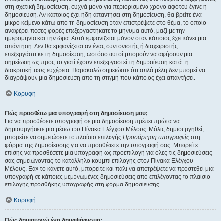
στη σχετική δημοσίευση, συχνά μόνο για περιορισμένο χρόνο αφότου έγινε η
δημοσίευση. Αν κάποιος έχει ήδη απαντήσει στη δημοσίευση, θα βρείτε ένα
μικρό κείμενο κάτω από τη δημοσίευση όταν επιστρέψετε στο θέμα, το οποίο
αναφέρει πόσες φορές επεξεργαστήκατε το μήνυμα αυτό, μαζί με την
ημερομηνία και την ώρα. Αυτό εμφανίζεται μόνον όταν κάποιος έχει κάνει μια
απάντηση. Δεν θα εμφανίζεται αν ένας συντονιστής ή διαχειριστής
επεξεργάστηκε τη δημοσίευση, ωστόσο αυτοί μπορούν να αφήσουν μια
σημείωση ως προς το γιατί έχουν επεξεργαστεί τη δημοσίευση κατά τη
διακριτική τους ευχέρεια. Παρακαλώ σημειώστε ότι απλά μέλη δεν μπορεί να
διαγράψουν μια δημοσίευση από τη στιγμή που κάποιος έχει απαντήσει.
Κορυφή
Πώς προσθέτω μια υπογραφή στη δημοσίευση μου;
Για να προσθέσετε υπογραφή σε μια δημοσίευση πρέπει πρώτα να
δημιουργήσετε μια μέσω του Πίνακα Ελέγχου Μέλους. Μόλις δημιουργηθεί,
μπορείτε να σημειώσετε το πλαίσιο επιλογής
Προσάρτηση υπογραφής
στη
φόρμα της δημοσίευσης για να προσθέσετε την υπογραφή σας. Μπορείτε
επίσης να προσθέσετε μια υπογραφή ως προεπιλογή για όλες τις δημοσιεύσεις
σας σημειώνοντας το κατάλληλο κουμπί επιλογής στον Πίνακα Ελέγχου
Μέλους. Εάν το κάνετε αυτό, μπορείτε και πάλι να αποτρέψετε να προστεθεί μια
υπογραφή σε κάποιες μεμονωμένες δημοσιεύσεις από-επιλέγοντας το πλαίσιο
επιλογής προσθήκης υπογραφής στη φόρμα δημοσίευσης.
Κορυφή
Πώς δημιουργώ ένα δημοψήφισμα;