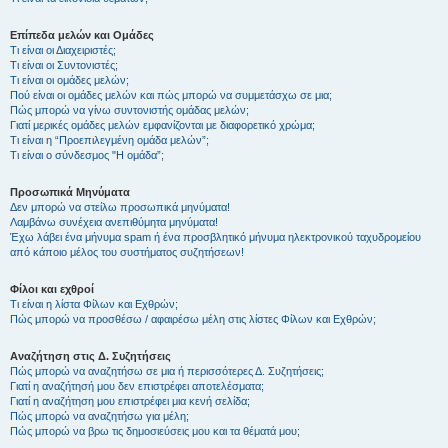
Επίπεδα μελών και Ομάδες
Τι είναι οι Διαχειριστές;
Τι είναι οι Συντονιστές;
Τι είναι οι ομάδες μελών;
Πού είναι οι ομάδες μελών και πώς μπορώ να συμμετάσχω σε μια;
Πώς μπορώ να γίνω συντονιστής ομάδας μελών;
Γιατί μερικές ομάδες μελών εμφανίζονται με διαφορετικό χρώμα;
Τι είναι η “Προεπιλεγμένη ομάδα μελών”;
Τι είναι ο σύνδεσμος "Η ομάδα”;
Προσωπικά Μηνύματα
Δεν μπορώ να στείλω προσωπικά μηνύματα!
Λαμβάνω συνέχεια ανεπιθύμητα μηνύματα!
Έχω λάβει ένα μήνυμα spam ή ένα προσβλητικό μήνυμα ηλεκτρονικού ταχυδρομείου
από κάποιο μέλος του συστήματος συζητήσεων!
Φίλοι και εχθροί
Τι είναι η λίστα Φίλων και Εχθρών;
Πώς μπορώ να προσθέσω / αφαιρέσω μέλη στις λίστες Φίλων και Εχθρών;
Αναζήτηση στις Δ. Συζητήσεις
Πώς μπορώ να αναζητήσω σε μια ή περισσότερες Δ. Συζητήσεις;
Γιατί η αναζήτησή μου δεν επιστρέφει αποτελέσματα;
Γιατί η αναζήτηση μου επιστρέφει μια κενή σελίδα;
Πώς μπορώ να αναζητήσω για μέλη;
Πώς μπορώ να βρω τις δημοσιεύσεις μου και τα θέματά μου;