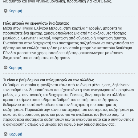
ως άβαταρ και είναι γενικώς μοναδική, προσωπική για κάθε μέλος.
Κορυφή
Πώς μπορώ να εμφανίσω ένα άβαταρ;
Μέσα στον Πίνακα Ελέγχου Μέλους, στην καρτέλα “Προφίλ”, μπορείτε να
προσθέσετε ένα άβαταρ, χρησιμοποιώντας μια από τις ακόλουθες τέσσερις
μεθόδους: Gravatar, Γκαλερί, Φόρτωση από σύνδεσμο ή Φόρτωση άβαταρ.
Εναπόκειται στον διαχειριστή του συστήματος συζητήσεων να ενεργοποιήσει τα
άβαταρ και να επιλέξει τον τρόπο με τον οποίο μπορεί να καταστούν διαθέσιμα.
Εάν δεν μπορείτε να χρησιμοποιήσετε άβαταρ, επικοινωνήστε με κάποιον
διαχειριστή του συστήματος συζητήσεων.
Κορυφή
Τι είναι ο βαθμός μου και πώς μπορώ να τον αλλάξω;
Οι βαθμοί, οι οποίοι εμφανίζονται κάτω από το όνομα μέλους σας, δηλώνουν
τον αριθμό των δημοσιεύσεων που έχετε κάνει ή είναι αναγνωριστικό ορισμένων
μελών, π.χ. συντονιστές και διαχειριστές. Γενικώς, δεν μπορείτε να αλλάξετε
άμεσα το κείμενο οποιουδήποτε βαθμού του συστήματος συζητήσεων
δεδομένου ότι αυτό καθορίζεται από τον διαχειριστή του συστήματος
συζητήσεων. Παρακαλώ μην κάνετε κατάχρηση του συστήματος συζητήσεων με
άσκοπες δημοσιεύσεις μόνο και μόνο για να ανεβάσετε τον βαθμό σας. Τα
περισσότερα συστήματα συζητήσεων δεν το ανέχονται αυτό και ο συντονιστής ή
ο διαχειριστής απλώς θα μειώσει τον αριθμό των δημοσιεύσεων σας.
Κορυφή