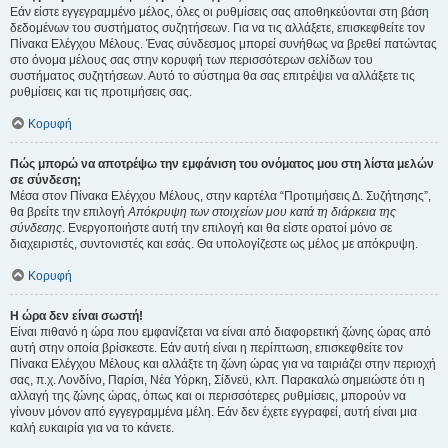
Εάν είστε εγγεγραμμένο μέλος, όλες οι ρυθμίσεις σας αποθηκεύονται στη βάση
δεδομένων του συστήματος συζητήσεων. Για να τις αλλάξετε, επισκεφθείτε τον
Πίνακα Ελέγχου Μέλους. Ένας σύνδεσμος μπορεί συνήθως να βρεθεί πατώντας
στο όνομα μέλους σας στην κορυφή των περισσότερων σελίδων του
συστήματος συζητήσεων. Αυτό το σύστημα θα σας επιτρέψει να αλλάξετε τις
ρυθμίσεις και τις προτιμήσεις σας.
Κορυφή
Πώς μπορώ να αποτρέψω την εμφάνιση του ονόματος μου στη λίστα μελών
σε σύνδεση;
Μέσα στον Πίνακα Ελέγχου Μέλους, στην καρτέλα “Προτιμήσεις Δ. Συζήτησης”,
θα βρείτε την επιλογή
Απόκρυψη των στοιχείων μου κατά τη διάρκεια της
σύνδεσης
. Ενεργοποιήστε αυτή την επιλογή και θα είστε ορατοί μόνο σε
διαχειριστές, συντονιστές και εσάς. Θα υπολογίζεστε ως μέλος με απόκρυψη.
Κορυφή
Η ώρα δεν είναι σωστή!
Είναι πιθανό η ώρα που εμφανίζεται να είναι από διαφορετική ζώνης ώρας από
αυτή στην οποία βρίσκεστε. Εάν αυτή είναι η περίπτωση, επισκεφθείτε τον
Πίνακα Ελέγχου Μέλους και αλλάξτε τη ζώνη ώρας για να ταιριάζει στην περιοχή
σας, π.χ. Λονδίνο, Παρίσι, Νέα Υόρκη, Σίδνεϋ, κλπ. Παρακαλώ σημειώστε ότι η
αλλαγή της ζώνης ώρας, όπως και οι περισσότερες ρυθμίσεις, μπορούν να
γίνουν μόνον από εγγεγραμμένα μέλη. Εάν δεν έχετε εγγραφεί, αυτή είναι μια
καλή ευκαιρία για να το κάνετε.