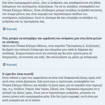
Εάν είστε εγγεγραμμένο μέλος, όλες οι ρυθμίσεις σας αποθηκεύονται στη βάση
δεδομένων του συστήματος συζητήσεων. Για να τις αλλάξετε, επισκεφθείτε τον
Πίνακα Ελέγχου Μέλους. Ένας σύνδεσμος μπορεί συνήθως να βρεθεί πατώντας
στο όνομα μέλους σας στην κορυφή των περισσότερων σελίδων του
συστήματος συζητήσεων. Αυτό το σύστημα θα σας επιτρέψει να αλλάξετε τις
ρυθμίσεις και τις προτιμήσεις σας.
Κορυφή
Πώς μπορώ να αποτρέψω την εμφάνιση του ονόματος μου στη λίστα μελών
σε σύνδεση;
Μέσα στον Πίνακα Ελέγχου Μέλους, στην καρτέλα “Προτιμήσεις Δ. Συζήτησης”,
θα βρείτε την επιλογή
Απόκρυψη των στοιχείων μου κατά τη διάρκεια της
σύνδεσης
. Ενεργοποιήστε αυτή την επιλογή και θα είστε ορατοί μόνο σε
διαχειριστές, συντονιστές και εσάς. Θα υπολογίζεστε ως μέλος με απόκρυψη.
Κορυφή
Η ώρα δεν είναι σωστή!
Είναι πιθανό η ώρα που εμφανίζεται να είναι από διαφορετική ζώνης ώρας από
αυτή στην οποία βρίσκεστε. Εάν αυτή είναι η περίπτωση, επισκεφθείτε τον
Πίνακα Ελέγχου Μέλους και αλλάξτε τη ζώνη ώρας για να ταιριάζει στην περιοχή
σας, π.χ. Λονδίνο, Παρίσι, Νέα Υόρκη, Σίδνεϋ, κλπ. Παρακαλώ σημειώστε ότι η
αλλαγή της ζώνης ώρας, όπως και οι περισσότερες ρυθμίσεις, μπορούν να
γίνουν μόνον από εγγεγραμμένα μέλη. Εάν δεν έχετε εγγραφεί, αυτή είναι μια
καλή ευκαιρία για να το κάνετε.