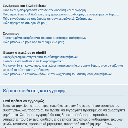
Συνδρομές και Σελιδοδείκτες
Ποια είναι η διαφορά ανάμεσα σε σελιδοδείκτη και συνδρομή;
Πώς προσθέτω σελιδοδείκτες ή εγγράφομαι σε συνδρομές σε συγκεκριμένα θέματα;
Πώς εγγράφομαι σε συνδρομές σε συγκεκριμένες Δ. Συζητήσεις;
Πώς αφαιρώ τις συνδρομές μου;
Συνημμένα
Τι συνημμένα επιτρέπονται σε αυτό το σύστημα συζητήσεων;
Πώς μπορώ να βρω όλα τα συνημμένα μου;
Θέματα σχετικά με το phpBB
Ποιος έχει δημιουργήσει αυτό το σύστημα συζητήσεων;
Γιατί δεν είναι διαθέσιμο το Χ χαρακτηριστικό;
Με ποιον θα επικοινωνήσω σχετικά με κατάχρηση ή/και νομικά θέματα που σχετίζονται
με αυτό το σύστημα συζητήσεων;
Πώς μπορώ να επικοινωνήσω με τον διαχειριστή του συστήματος συζητήσεων;
Θέματα σύνδεσης και εγγραφής
Γιατί πρέπει να εγγραφώ;
Ίσως να μην είναι απαραίτητο, εναπόκειται στον διαχειριστή του συστήματος
συζητήσεων ως προς το αν θα πρέπει να εγγραφείτε προκειμένου να αναρτήσετε
μηνύματα. Ωστόσο, η εγγραφή θα σας δώσει πρόσβαση σε πρόσθετες
υπηρεσίες που δεν είναι διαθέσιμες σε επισκέπτες όπως ο καθορισμός εικόνων
μελών (avatars), προσωπικά μηνύματα, αποστολή και λήψη μηνυμάτων