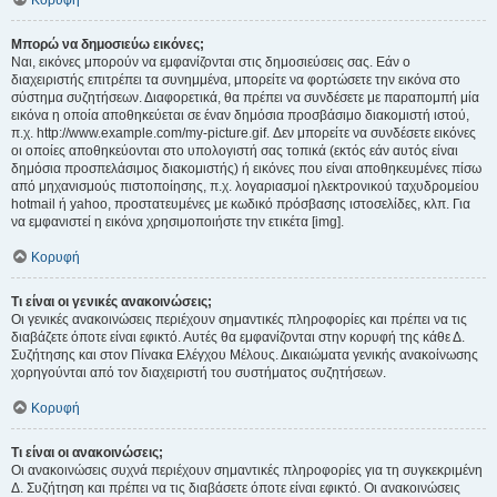
Κορυφή
Μπορώ να δημοσιεύω εικόνες;
Ναι, εικόνες μπορούν να εμφανίζονται στις δημοσιεύσεις σας. Εάν ο
διαχειριστής επιτρέπει τα συνημμένα, μπορείτε να φορτώσετε την εικόνα στο
σύστημα συζητήσεων. Διαφορετικά, θα πρέπει να συνδέσετε με παραπομπή μία
εικόνα η οποία αποθηκεύεται σε έναν δημόσια προσβάσιμο διακομιστή ιστού,
π.χ. http://www.example.com/my-picture.gif. Δεν μπορείτε να συνδέσετε εικόνες
οι οποίες αποθηκεύονται στο υπολογιστή σας τοπικά (εκτός εάν αυτός είναι
δημόσια προσπελάσιμος διακομιστής) ή εικόνες που είναι αποθηκευμένες πίσω
από μηχανισμούς πιστοποίησης, π.χ. λογαριασμοί ηλεκτρονικού ταχυδρομείου
hotmail ή yahoo, προστατευμένες με κωδικό πρόσβασης ιστοσελίδες, κλπ. Για
να εμφανιστεί η εικόνα χρησιμοποιήστε την ετικέτα [img].
Κορυφή
Τι είναι οι γενικές ανακοινώσεις;
Οι γενικές ανακοινώσεις περιέχουν σημαντικές πληροφορίες και πρέπει να τις
διαβάζετε όποτε είναι εφικτό. Αυτές θα εμφανίζονται στην κορυφή της κάθε Δ.
Συζήτησης και στον Πίνακα Ελέγχου Μέλους. Δικαιώματα γενικής ανακοίνωσης
χορηγούνται από τον διαχειριστή του συστήματος συζητήσεων.
Κορυφή
Τι είναι οι ανακοινώσεις;
Οι ανακοινώσεις συχνά περιέχουν σημαντικές πληροφορίες για τη συγκεκριμένη
Δ. Συζήτηση και πρέπει να τις διαβάσετε όποτε είναι εφικτό. Οι ανακοινώσεις