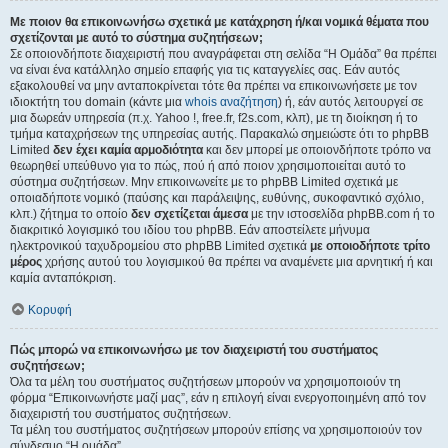
Με ποιον θα επικοινωνήσω σχετικά με κατάχρηση ή/και νομικά θέματα που
σχετίζονται με αυτό το σύστημα συζητήσεων;
Σε οποιονδήποτε διαχειριστή που αναγράφεται στη σελίδα “Η Ομάδα” θα πρέπει
να είναι ένα κατάλληλο σημείο επαφής για τις καταγγελίες σας. Εάν αυτός
εξακολουθεί να μην ανταποκρίνεται τότε θα πρέπει να επικοινωνήσετε με τον
ιδιοκτήτη του domain (κάντε μια
whois αναζήτηση
) ή, εάν αυτός λειτουργεί σε
μια δωρεάν υπηρεσία (π.χ. Yahoo !, free.fr, f2s.com, κλπ), με τη διοίκηση ή το
τμήμα καταχρήσεων της υπηρεσίας αυτής. Παρακαλώ σημειώστε ότι το phpBB
Limited
δεν έχει καμία αρμοδιότητα
και δεν μπορεί με οποιονδήποτε τρόπο να
θεωρηθεί υπεύθυνο για το πώς, πού ή από ποιον χρησιμοποιείται αυτό το
σύστημα συζητήσεων. Μην επικοινωνείτε με το phpBB Limited σχετικά με
οποιαδήποτε νομικό (παύσης και παράλειψης, ευθύνης, συκοφαντικό σχόλιο,
κλπ.) ζήτημα το οποίο
δεν σχετίζεται άμεσα
με την ιστοσελίδα phpBB.com ή το
διακριτικό λογισμικό του ιδίου του phpBB. Εάν αποστείλετε μήνυμα
ηλεκτρονικού ταχυδρομείου στο phpBB Limited σχετικά
με οποιοδήποτε τρίτο
μέρος
χρήσης αυτού του λογισμικού θα πρέπει να αναμένετε μια αρνητική ή και
καμία ανταπόκριση.
Κορυφή
Πώς μπορώ να επικοινωνήσω με τον διαχειριστή του συστήματος
συζητήσεων;
Όλα τα μέλη του συστήματος συζητήσεων μπορούν να χρησιμοποιούν τη
φόρμα “Επικοινωνήστε μαζί μας”, εάν η επιλογή είναι ενεργοποιημένη από τον
διαχειριστή του συστήματος συζητήσεων.
Τα μέλη του συστήματος συζητήσεων μπορούν επίσης να χρησιμοποιούν τον
σύνδεσμο “Η ομάδα”.