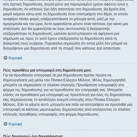
στη σχετική δημοσίευση, συχνά μόνο για περιορισμένο χρόνο αφότου έγινε η
δημοσίευση. Αν κάποιος έχει ήδη απαντήσει στη δημοσίευση, θα βρείτε ένα
μικρό κείμενο κάτω από τη δημοσίευση όταν επιστρέψετε στο θέμα, το οποίο
αναφέρει πόσες φορές επεξεργαστήκατε το μήνυμα αυτό, μαζί με την
ημερομηνία και την ώρα. Αυτό εμφανίζεται μόνον όταν κάποιος έχει κάνει μια
απάντηση. Δεν θα εμφανίζεται αν ένας συντονιστής ή διαχειριστής
επεξεργάστηκε τη δημοσίευση, ωστόσο αυτοί μπορούν να αφήσουν μια
σημείωση ως προς το γιατί έχουν επεξεργαστεί τη δημοσίευση κατά τη
διακριτική τους ευχέρεια. Παρακαλώ σημειώστε ότι απλά μέλη δεν μπορεί να
διαγράψουν μια δημοσίευση από τη στιγμή που κάποιος έχει απαντήσει.
Κορυφή
Πώς προσθέτω μια υπογραφή στη δημοσίευση μου;
Για να προσθέσετε υπογραφή σε μια δημοσίευση πρέπει πρώτα να
δημιουργήσετε μια μέσω του Πίνακα Ελέγχου Μέλους. Μόλις δημιουργηθεί,
μπορείτε να σημειώσετε το πλαίσιο επιλογής
Προσάρτηση υπογραφής
στη
φόρμα της δημοσίευσης για να προσθέσετε την υπογραφή σας. Μπορείτε
επίσης να προσθέσετε μια υπογραφή ως προεπιλογή για όλες τις δημοσιεύσεις
σας σημειώνοντας το κατάλληλο κουμπί επιλογής στον Πίνακα Ελέγχου
Μέλους. Εάν το κάνετε αυτό, μπορείτε και πάλι να αποτρέψετε να προστεθεί μια
υπογραφή σε κάποιες μεμονωμένες δημοσιεύσεις από-επιλέγοντας το πλαίσιο
επιλογής προσθήκης υπογραφής στη φόρμα δημοσίευσης.
Κορυφή
Πώς δημιουργώ ένα δημοψήφισμα;