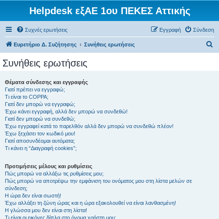
Helpdesk εξΑΕ 1ου ΠΕΚΕΣ Αττικής
Συχνές ερωτήσεις
Εγγραφή
Σύνδεση
Α
Ευρετήριο Δ. Συζήτησης
Συνήθεις ερωτήσεις
ν
Συνήθεις ερωτήσεις
α
ζ
Θέματα σύνδεσης και εγγραφής
Γιατί πρέπει να εγγραφώ;
ή
Τι είναι το COPPA;
τ
Γιατί δεν μπορώ να εγγραφώ;
Έχω κάνει εγγραφή, αλλά δεν μπορώ να συνδεθώ!
η
Γιατί δεν μπορώ να συνδεθώ;
Έχω εγγραφεί κατά το παρελθόν αλλά δεν μπορώ να συνδεθώ πλέον!
σ
Έχω ξεχάσει τον κωδικό μου!
η
Γιατί αποσυνδέομαι αυτόματα;
Τι κάνει η “Διαγραφή cookies”;
Προτιμήσεις μέλους και ρυθμίσεις
Πώς μπορώ να αλλάξω τις ρυθμίσεις μου;
Πώς μπορώ να αποτρέψω την εμφάνιση του ονόματος μου στη λίστα μελών σε
σύνδεση;
Η ώρα δεν είναι σωστή!
Έχω αλλάξει τη ζώνη ώρας και η ώρα εξακολουθεί να είναι λανθασμένη!
Η γλώσσα μου δεν είναι στη λίστα!
Τι είναι οι εικόνες δίπλα στο όνομα χρήστη μου;