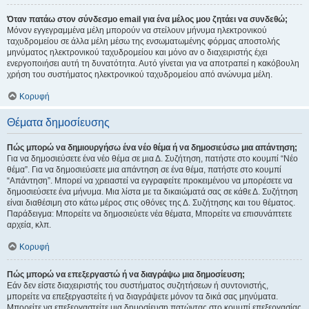
Όταν πατάω στον σύνδεσμο email για ένα μέλος μου ζητάει να συνδεθώ;
Μόνον εγγεγραμμένα μέλη μπορούν να στείλουν μήνυμα ηλεκτρονικού
ταχυδρομείου σε άλλα μέλη μέσω της ενσωματωμένης φόρμας αποστολής
μηνύματος ηλεκτρονικού ταχυδρομείου και μόνο αν ο διαχειριστής έχει
ενεργοποιήσει αυτή τη δυνατότητα. Αυτό γίνεται για να αποτραπεί η κακόβουλη
χρήση του συστήματος ηλεκτρονικού ταχυδρομείου από ανώνυμα μέλη.
Κορυφή
Θέματα δημοσίευσης
Πώς μπορώ να δημιουργήσω ένα νέο θέμα ή να δημοσιεύσω μια απάντηση;
Για να δημοσιεύσετε ένα νέο θέμα σε μια Δ. Συζήτηση, πατήστε στο κουμπί “Νέο
θέμα”. Για να δημοσιεύσετε μια απάντηση σε ένα θέμα, πατήστε στο κουμπί
“Απάντηση”. Μπορεί να χρειαστεί να εγγραφείτε προκειμένου να μπορέσετε να
δημοσιεύσετε ένα μήνυμα. Μια λίστα με τα δικαιώματά σας σε κάθε Δ. Συζήτηση
είναι διαθέσιμη στο κάτω μέρος στις οθόνες της Δ. Συζήτησης και του θέματος.
Παράδειγμα: Μπορείτε να δημοσιεύετε νέα θέματα, Μπορείτε να επισυνάπτετε
αρχεία, κλπ.
Κορυφή
Πώς μπορώ να επεξεργαστώ ή να διαγράψω μια δημοσίευση;
Εάν δεν είστε διαχειριστής του συστήματος συζητήσεων ή συντονιστής,
μπορείτε να επεξεργαστείτε ή να διαγράψετε μόνον τα δικά σας μηνύματα.
Μπορείτε να επεξεργαστείτε μια δημοσίευση πατώντας στο κουμπί επεξεργασίας