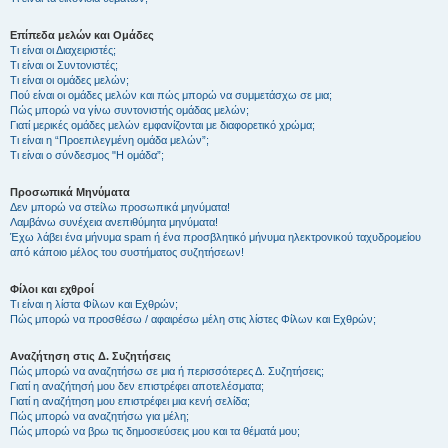
Επίπεδα μελών και Ομάδες
Τι είναι οι Διαχειριστές;
Τι είναι οι Συντονιστές;
Τι είναι οι ομάδες μελών;
Πού είναι οι ομάδες μελών και πώς μπορώ να συμμετάσχω σε μια;
Πώς μπορώ να γίνω συντονιστής ομάδας μελών;
Γιατί μερικές ομάδες μελών εμφανίζονται με διαφορετικό χρώμα;
Τι είναι η “Προεπιλεγμένη ομάδα μελών”;
Τι είναι ο σύνδεσμος "Η ομάδα”;
Προσωπικά Μηνύματα
Δεν μπορώ να στείλω προσωπικά μηνύματα!
Λαμβάνω συνέχεια ανεπιθύμητα μηνύματα!
Έχω λάβει ένα μήνυμα spam ή ένα προσβλητικό μήνυμα ηλεκτρονικού ταχυδρομείου
από κάποιο μέλος του συστήματος συζητήσεων!
Φίλοι και εχθροί
Τι είναι η λίστα Φίλων και Εχθρών;
Πώς μπορώ να προσθέσω / αφαιρέσω μέλη στις λίστες Φίλων και Εχθρών;
Αναζήτηση στις Δ. Συζητήσεις
Πώς μπορώ να αναζητήσω σε μια ή περισσότερες Δ. Συζητήσεις;
Γιατί η αναζήτησή μου δεν επιστρέφει αποτελέσματα;
Γιατί η αναζήτηση μου επιστρέφει μια κενή σελίδα;
Πώς μπορώ να αναζητήσω για μέλη;
Πώς μπορώ να βρω τις δημοσιεύσεις μου και τα θέματά μου;