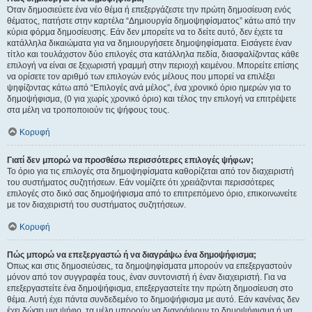
Όταν δημοσιεύετε ένα νέο θέμα ή επεξεργάζεστε την πρώτη δημοσίευση ενός
θέματος, πατήστε στην καρτέλα “Δημιουργία δημοψηφίσματος” κάτω από την
κύρια φόρμα δημοσίευσης. Εάν δεν μπορείτε να το δείτε αυτό, δεν έχετε τα
κατάλληλα δικαιώματα για να δημιουργήσετε δημοψηφίσματα. Εισάγετε έναν
τίτλο και τουλάχιστον δύο επιλογές στα κατάλληλα πεδία, διασφαλίζοντας κάθε
επιλογή να είναι σε ξεχωριστή γραμμή στην περιοχή κειμένου. Μπορείτε επίσης
να ορίσετε τον αριθμό των επιλογών ενός μέλους που μπορεί να επιλέξει
ψηφίζοντας κάτω από “Επιλογές ανά μέλος”, ένα χρονικό όριο ημερών για το
δημοψήφισμα, (0 για χωρίς χρονικό όριο) και τέλος την επιλογή να επιτρέψετε
στα μέλη να τροποποιούν τις ψήφους τους.
Κορυφή
Γιατί δεν μπορώ να προσθέσω περισσότερες επιλογές ψήφων;
Το όριο για τις επιλογές στα δημοψηφίσματα καθορίζεται από τον διαχειριστή
του συστήματος συζητήσεων. Εάν νομίζετε ότι χρειάζονται περισσότερες
επιλογές στο δικό σας δημοψήφισμα από το επιτρεπόμενο όριο, επικοινωνείτε
με τον διαχειριστή του συστήματος συζητήσεων.
Κορυφή
Πώς μπορώ να επεξεργαστώ ή να διαγράψω ένα δημοψήφισμα;
Όπως και στις δημοσιεύσεις, τα δημοψηφίσματα μπορούν να επεξεργαστούν
μόνον από τον συγγραφέα τους, έναν συντονιστή ή έναν διαχειριστή. Για να
επεξεργαστείτε ένα δημοψήφισμα, επεξεργαστείτε την πρώτη δημοσίευση στο
θέμα. Αυτή έχει πάντα συνδεδεμένο το δημοψήφισμα με αυτό. Εάν κανένας δεν
έχει δώσει μια ψήφο, τα μέλη μπορούν να διαγράψουν το δημοψήφισμα ή να