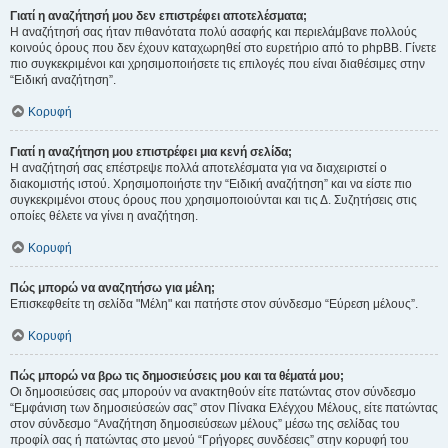
Γιατί η αναζήτησή μου δεν επιστρέφει αποτελέσματα;
Η αναζήτησή σας ήταν πιθανότατα πολύ ασαφής και περιελάμβανε πολλούς
κοινούς όρους που δεν έχουν καταχωρηθεί στο ευρετήριο από το phpBB. Γίνετε
πιο συγκεκριμένοι και χρησιμοποιήσετε τις επιλογές που είναι διαθέσιμες στην
“Ειδική αναζήτηση”.
Κορυφή
Γιατί η αναζήτηση μου επιστρέφει μια κενή σελίδα;
Η αναζήτησή σας επέστρεψε πολλά αποτελέσματα για να διαχειριστεί ο
διακομιστής ιστού. Χρησιμοποιήστε την “Ειδική αναζήτηση” και να είστε πιο
συγκεκριμένοι στους όρους που χρησιμοποιούνται και τις Δ. Συζητήσεις στις
οποίες θέλετε να γίνει η αναζήτηση.
Κορυφή
Πώς μπορώ να αναζητήσω για μέλη;
Επισκεφθείτε τη σελίδα "Μέλη" και πατήστε στον σύνδεσμο “Εύρεση μέλους”.
Κορυφή
Πώς μπορώ να βρω τις δημοσιεύσεις μου και τα θέματά μου;
Οι δημοσιεύσεις σας μπορούν να ανακτηθούν είτε πατώντας στον σύνδεσμο
“Εμφάνιση των δημοσιεύσεών σας” στον Πίνακα Ελέγχου Μέλους, είτε πατώντας
στον σύνδεσμο “Αναζήτηση δημοσιεύσεων μέλους” μέσω της σελίδας του
προφίλ σας ή πατώντας στο μενού “Γρήγορες συνδέσεις” στην κορυφή του