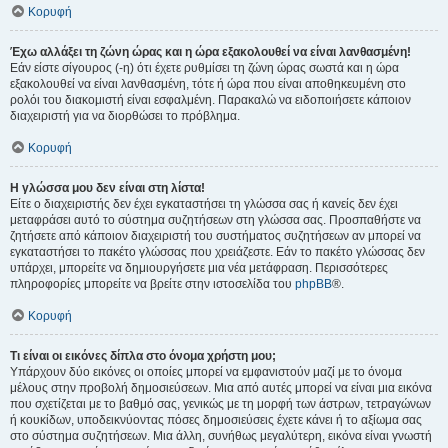
Κορυφή
Έχω αλλάξει τη ζώνη ώρας και η ώρα εξακολουθεί να είναι λανθασμένη!
Εάν είστε σίγουρος (-η) ότι έχετε ρυθμίσει τη ζώνη ώρας σωστά και η ώρα
εξακολουθεί να είναι λανθασμένη, τότε ή ώρα που είναι αποθηκευμένη στο
ρολόι του διακομιστή είναι εσφαλμένη. Παρακαλώ να ειδοποιήσετε κάποιον
διαχειριστή για να διορθώσει το πρόβλημα.
Κορυφή
Η γλώσσα μου δεν είναι στη λίστα!
Είτε ο διαχειριστής δεν έχει εγκαταστήσει τη γλώσσα σας ή κανείς δεν έχει
μεταφράσει αυτό το σύστημα συζητήσεων στη γλώσσα σας. Προσπαθήστε να
ζητήσετε από κάποιον διαχειριστή του συστήματος συζητήσεων αν μπορεί να
εγκαταστήσει το πακέτο γλώσσας που χρειάζεστε. Εάν το πακέτο γλώσσας δεν
υπάρχει, μπορείτε να δημιουργήσετε μια νέα μετάφραση. Περισσότερες
πληροφορίες μπορείτε να βρείτε στην ιστοσελίδα του
phpBB
®.
Κορυφή
Τι είναι οι εικόνες δίπλα στο όνομα χρήστη μου;
Υπάρχουν δύο εικόνες οι οποίες μπορεί να εμφανιστούν μαζί με το όνομα
μέλους στην προβολή δημοσιεύσεων. Μια από αυτές μπορεί να είναι μια εικόνα
που σχετίζεται με το βαθμό σας, γενικώς με τη μορφή των άστρων, τετραγώνων
ή κουκίδων, υποδεικνύοντας πόσες δημοσιεύσεις έχετε κάνει ή το αξίωμα σας
στο σύστημα συζητήσεων. Μια άλλη, συνήθως μεγαλύτερη, εικόνα είναι γνωστή