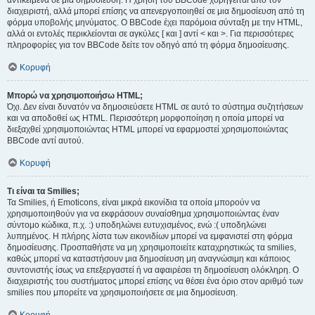
αντικείμενα σε μια δημοσίευση. Η χρήση του BBCode χορηγείται από τον
διαχειριστή, αλλά μπορεί επίσης να απενεργοποιηθεί σε μια δημοσίευση από τη
φόρμα υποβολής μηνύματος. Ο BBCode έχει παρόμοια σύνταξη με την HTML,
αλλά οι εντολές περικλείονται σε αγκύλες [ και ] αντί < και >. Για περισσότερες
πληροφορίες για τον BBCode δείτε τον οδηγό από τη φόρμα δημοσίευσης.
Κορυφή
Μπορώ να χρησιμοποιήσω HTML;
Όχι. Δεν είναι δυνατόν να δημοσιεύσετε HTML σε αυτό το σύστημα συζητήσεων
και να αποδοθεί ως HTML. Περισσότερη μορφοποίηση η οποία μπορεί να
διεξαχθεί χρησιμοποιώντας HTML μπορεί να εφαρμοστεί χρησιμοποιώντας
BBCode αντί αυτού.
Κορυφή
Τι είναι τα Smilies;
Τα Smilies, ή Emoticons, είναι μικρά εικονίδια τα οποία μπορούν να
χρησιμοποιηθούν για να εκφράσουν συναίσθημα χρησιμοποιώντας έναν
σύντομο κώδικα, π.χ. :) υποδηλώνει ευτυχισμένος, ενώ :( υποδηλώνει
λυπημένος. Η πλήρης λίστα των εικονιδίων μπορεί να εμφανιστεί στη φόρμα
δημοσίευσης. Προσπαθήστε να μη χρησιμοποιείτε καταχρηστικώς τα smilies,
καθώς μπορεί να καταστήσουν μια δημοσίευση μη αναγνώσιμη και κάποιος
συντονιστής ίσως να επεξεργαστεί ή να αφαιρέσει τη δημοσίευση ολόκληρη. Ο
διαχειριστής του συστήματος μπορεί επίσης να θέσει ένα όριο στον αριθμό των
smilies που μπορείτε να χρησιμοποιήσετε σε μια δημοσίευση.