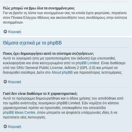
Πώς μπορώ να βρω όλα τα συνημμένα μου;
Για να βρείτε τη λίστα των συνημμένων σας τα οποία έχετε φορτώσει, πηγαίνετε
στον Πίνακα Ελέγχου Μέλους και ακολουθήστε τους συνδέσμους στην ενότητα
συνημμένων.
Κορυφή
Θέματα σχετικά με το phpBB
Ποιος έχει δημιουργήσει αυτό το σύστημα συζητήσεων;
Αυτό το λογισμικό (στη μη τροποποιημένη του έκδοση) έχει υλοποιηθεί,
κυκλοφορήσει και είναι κατοχυρωμένο από το
phpBB Limited
. Είναι διαθέσιμο
υπό την GNU General Public License, έκδοση 2 (GPL-2.0) και μπορεί να
διανεμηθεί ελεύθερα. Δείτε στο
About phpBB
για περισσότερες λεπτομέρειες.
Κορυφή
Γιατί δεν είναι διαθέσιμο το Χ χαρακτηριστικό;
Αυτό το πρόγραμμα δημιουργήθηκε και η άδεια χρήσης του αποδόθηκε από
την ομάδα ανάπτυξης λογισμικού phpBB Limited. Εάν νομίζετε ότι κάποιο
χαρακτηριστικό πρέπει να προστεθεί, επισκεφθείτε την ιστοσελίδα
phpBB Ideas Centre
, όπου μπορείτε να ψηφίσετε υπάρχουσες ιδέες ή να
προτείνετε νέες λειτουργίες.
Κορυφή