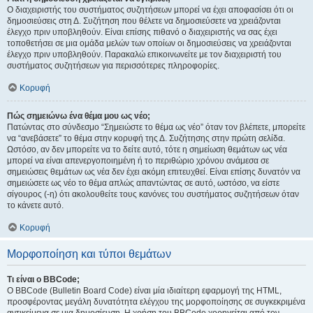
Ο διαχειριστής του συστήματος συζητήσεων μπορεί να έχει αποφασίσει ότι οι
δημοσιεύσεις στη Δ. Συζήτηση που θέλετε να δημοσιεύσετε να χρειάζονται
έλεγχο πριν υποβληθούν. Είναι επίσης πιθανό ο διαχειριστής να σας έχει
τοποθετήσει σε μια ομάδα μελών των οποίων οι δημοσιεύσεις να χρειάζονται
έλεγχο πριν υποβληθούν. Παρακαλώ επικοινωνείτε με τον διαχειριστή του
συστήματος συζητήσεων για περισσότερες πληροφορίες.
Κορυφή
Πώς σημειώνω ένα θέμα μου ως νέο;
Πατώντας στο σύνδεσμο “Σημειώστε το θέμα ως νέο” όταν τον βλέπετε, μπορείτε
να “ανεβάσετε” το θέμα στην κορυφή της Δ. Συζήτησης στην πρώτη σελίδα.
Ωστόσο, αν δεν μπορείτε να το δείτε αυτό, τότε η σημείωση θεμάτων ως νέα
μπορεί να είναι απενεργοποιημένη ή το περιθώριο χρόνου ανάμεσα σε
σημειώσεις θεμάτων ως νέα δεν έχει ακόμη επιτευχθεί. Είναι επίσης δυνατόν να
σημειώσετε ως νέο το θέμα απλώς απαντώντας σε αυτό, ωστόσο, να είστε
σίγουρος (-η) ότι ακολουθείτε τους κανόνες του συστήματος συζητήσεων όταν
το κάνετε αυτό.
Κορυφή
Μορφοποίηση και τύποι θεμάτων
Τι είναι ο BBCode;
Ο BBCode (Bulletin Board Code) είναι μία ιδιαίτερη εφαρμογή της HTML,
προσφέροντας μεγάλη δυνατότητα ελέγχου της μορφοποίησης σε συγκεκριμένα