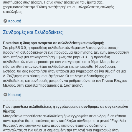
συστήματος συζητήσεων. Για να αναζητήσετε για τα θέματα σας,
χρησιμοποιείστε την “Ειδική αναζήτηση” και συμπληρώστε τις επιλογές
καταλλήλως.
Κορυφή
Συνδρομές και Σελιδοδείκτες
Ποια είναι η διαφορά ανάμεσα σε σελιδοδείκτη και συνδρομή;
Στο phpBB 3.0, η προσθήκη σελιδοδεικτών θεμάτων λειτουργούσε όπως η
προσθήκη σελιδοδεικτών σε ένα πρόγραμμα περιήγησης. Δεν ενημερωνόσασταν
όταν υπήρχε μια επικαιροποίηση. Όμως στο phpBB 3.1 η προσθήκη
σελιδοδεικτών είναι περισσότερο σαν να εγγραφείτε στο θέμα. Μπορείτε να
ειδοποιηθείτε όταν ένα θέμα σελιδοδείκτη έχει ενημερωθεί. Η συνδρομή,
ωστόσο, θα σας ειδοποιήσει όταν υπάρχει μια ενημέρωση σε ένα θέμα ή σε μια
Δ. Συζήτηση στο σύστημα συζητήσεων. Οι επιλογές ειδοποίησης για
σελιδοδείκτες και συνδρομές μπορούν να ρυθμιστούν από τον Πίνακα Ελέγχου
Μέλους, στην καρτέλα “Προτιμήσεις Δ. Συζήτησης”.
Κορυφή
Πώς προσθέτω σελιδοδείκτες ή εγγράφομαι σε συνδρομές σε συγκεκριμένα
θέματα;
Μπορείτε να προσθέσετε σελιδοδείκτη ή να εγγραφείτε σε συνδρομή σε κάποιο
συγκεκριμένο θέμα, πατώντας στον κατάλληλο σύνδεσμο στο μενού "Εργαλεία
θέματος", στο επάνω και κάτω μέρος κάποιου θέματος συζήτησης.
Απαντώντας σε ένα θέμα με σημειωμένη την επιλογή “Να ενημερωθώ όταν