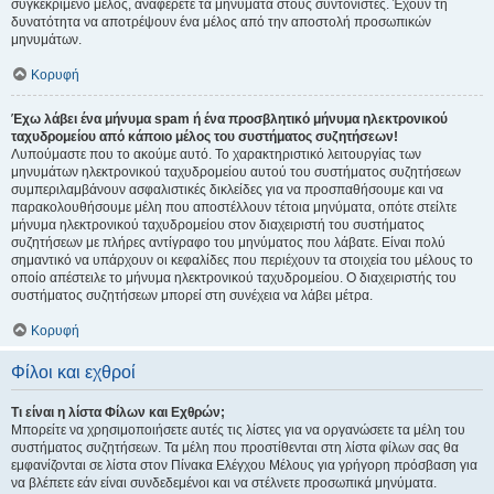
συγκεκριμένο μέλος, αναφέρετε τα μηνύματα στους συντονιστές. Έχουν τη
δυνατότητα να αποτρέψουν ένα μέλος από την αποστολή προσωπικών
μηνυμάτων.
Κορυφή
Έχω λάβει ένα μήνυμα spam ή ένα προσβλητικό μήνυμα ηλεκτρονικού
ταχυδρομείου από κάποιο μέλος του συστήματος συζητήσεων!
Λυπούμαστε που το ακούμε αυτό. Το χαρακτηριστικό λειτουργίας των
μηνυμάτων ηλεκτρονικού ταχυδρομείου αυτού του συστήματος συζητήσεων
συμπεριλαμβάνουν ασφαλιστικές δικλείδες για να προσπαθήσουμε και να
παρακολουθήσουμε μέλη που αποστέλλουν τέτοια μηνύματα, οπότε στείλτε
μήνυμα ηλεκτρονικού ταχυδρομείου στον διαχειριστή του συστήματος
συζητήσεων με πλήρες αντίγραφο του μηνύματος που λάβατε. Είναι πολύ
σημαντικό να υπάρχουν οι κεφαλίδες που περιέχουν τα στοιχεία του μέλους το
οποίο απέστειλε το μήνυμα ηλεκτρονικού ταχυδρομείου. Ο διαχειριστής του
συστήματος συζητήσεων μπορεί στη συνέχεια να λάβει μέτρα.
Κορυφή
Φίλοι και εχθροί
Τι είναι η λίστα Φίλων και Εχθρών;
Μπορείτε να χρησιμοποιήσετε αυτές τις λίστες για να οργανώσετε τα μέλη του
συστήματος συζητήσεων. Τα μέλη που προστίθενται στη λίστα φίλων σας θα
εμφανίζονται σε λίστα στον Πίνακα Ελέγχου Μέλους για γρήγορη πρόσβαση για
να βλέπετε εάν είναι συνδεδεμένοι και να στέλνετε προσωπικά μηνύματα.