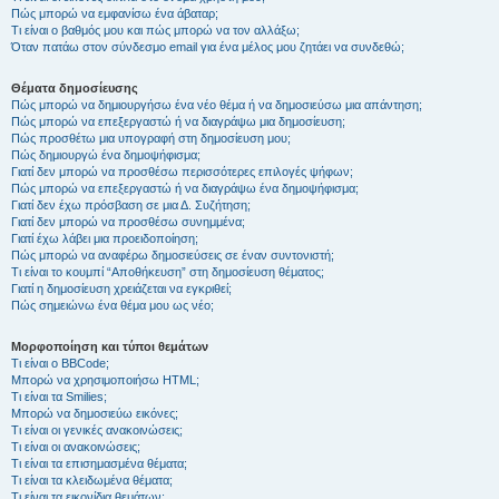
Πώς μπορώ να εμφανίσω ένα άβαταρ;
Τι είναι ο βαθμός μου και πώς μπορώ να τον αλλάξω;
Όταν πατάω στον σύνδεσμο email για ένα μέλος μου ζητάει να συνδεθώ;
Θέματα δημοσίευσης
Πώς μπορώ να δημιουργήσω ένα νέο θέμα ή να δημοσιεύσω μια απάντηση;
Πώς μπορώ να επεξεργαστώ ή να διαγράψω μια δημοσίευση;
Πώς προσθέτω μια υπογραφή στη δημοσίευση μου;
Πώς δημιουργώ ένα δημοψήφισμα;
Γιατί δεν μπορώ να προσθέσω περισσότερες επιλογές ψήφων;
Πώς μπορώ να επεξεργαστώ ή να διαγράψω ένα δημοψήφισμα;
Γιατί δεν έχω πρόσβαση σε μια Δ. Συζήτηση;
Γιατί δεν μπορώ να προσθέσω συνημμένα;
Γιατί έχω λάβει μια προειδοποίηση;
Πώς μπορώ να αναφέρω δημοσιεύσεις σε έναν συντονιστή;
Τι είναι το κουμπί “Αποθήκευση” στη δημοσίευση θέματος;
Γιατί η δημοσίευση χρειάζεται να εγκριθεί;
Πώς σημειώνω ένα θέμα μου ως νέο;
Μορφοποίηση και τύποι θεμάτων
Τι είναι ο BBCode;
Μπορώ να χρησιμοποιήσω HTML;
Τι είναι τα Smilies;
Μπορώ να δημοσιεύω εικόνες;
Τι είναι οι γενικές ανακοινώσεις;
Τι είναι οι ανακοινώσεις;
Τι είναι τα επισημασμένα θέματα;
Τι είναι τα κλειδωμένα θέματα;
Τι είναι τα εικονίδια θεμάτων;