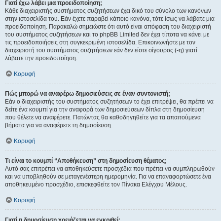
Γιατί έχω λάβει μια προειδοποίηση;
Κάθε διαχειριστής συστήματος συζητήσεων έχει δικό του σύνολο των κανόνων
στην ιστοσελίδα του. Εάν έχετε παραβεί κάποιο κανόνα, τότε ίσως να λάβατε μια
προειδοποίηση. Παρακαλώ σημειώστε ότι αυτό είναι απόφαση του διαχειριστή
του συστήματος συζητήσεων και το phpBB Limited δεν έχει τίποτα να κάνει με
τις προειδοποιήσεις στη συγκεκριμένη ιστοσελίδα. Επικοινωνήστε με τον
διαχειριστή του συστήματος συζητήσεων εάν δεν είστε σίγουρος (-η) γιατί
λάβατε την προειδοποίηση.
Κορυφή
Πώς μπορώ να αναφέρω δημοσιεύσεις σε έναν συντονιστή;
Εάν ο διαχειριστής του συστήματος συζητήσεων το έχει επιτρέψει, θα πρέπει να
δείτε ένα κουμπί για την αναφορά των δημοσιεύσεων δίπλα στη δημοσίευση
που θέλετε να αναφέρετε. Πατώντας θα καθοδηγηθείτε για τα απαιτούμενα
βήματα για να αναφέρετε τη δημοσίευση.
Κορυφή
Τι είναι το κουμπί “Αποθήκευση” στη δημοσίευση θέματος;
Αυτό σας επιτρέπει να αποθηκεύσετε προσχέδια που πρέπει να συμπληρωθούν
και να υποβληθούν σε μεταγενέστερη ημερομηνία. Για να επαναφορτώσετε ένα
αποθηκευμένο προσχέδιο, επισκεφθείτε τον Πίνακα Ελέγχου Μέλους.
Κορυφή
Γιατί η δημοσίευση χρειάζεται να εγκριθεί;