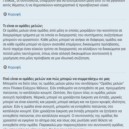
Γενικώς, οι συντονιστές υπάρχουν για να αποτρέπουν μέλη από το να βγαίνουν
εκτός θέματος ή να δημοσιεύουν καταχρηστικό ή προσβλητικό υλικό.
Κορυφή
Τι είναι οι ομάδες μελών;
Οι ομάδες μελών είναι ομάδες από μέλη οι οποίες μοιράζουν την κοινότητα σε
διαχειρίσιμα τμήματα με τα οποία οι διαχειριστές του συστήματος συζητήσεων
μπορούν να εργαστούν. Κάθε μέλος μπορεί να ανήκει σε διάφορες ομάδες και
σε κάθε ομάδα μπορεί να έχουν ανατεθεί επιμέρους δικαιώματα πρόσβασης.
Αυτό παρέχει έναν εύκολο τρόπο σε διαχειριστές να αλλάξουν τα δικαιώματα για
πολλά μέλη ταυτόχρονα, όπως είναι αλλαγή δικαιωμάτων συντονιστή ή
χορήγηση στα μέλη πρόσβαση σε μια ιδιωτική συζήτηση.
Κορυφή
Πού είναι οι ομάδες μελών και πώς μπορώ να συμμετάσχω σε μια;
Μπορείτε να δείτε όλες τις ομάδες μελών μέσω του συνδέσμου “Ομάδες μελών”
στον Πίνακα Ελέγχου Μέλους. Εάν επιθυμείτε να ενταχθείτε σε μια, προχωρήστε
πατώντας το κατάλληλο κουμπί. Ωστόσο, δεν έχουν όλες οι ομάδες μελών
ανοιχτή πρόσβαση. Μερικές μπορεί να χρειάζονται έγκριση για ένταξη, μερικές
μπορεί να είναι κλειστές και μερικές μπορεί ακόμη και να έχουν κρυφές ιδιότητες
μελών. Εάν η ομάδα είναι ανοιχτή, μπορείτε να ενταχθείτε πατώντας στο
κατάλληλο κουμπί. Εάν χρειάζεται έγκριση για ένταξη μπορείτε να ζητήσετε να
ενταχθείτε πατώντας στο κατάλληλο κουμπί. Ο συντονιστής της ομάδας θα
χρειαστεί να εγκρίνει το αίτημα σας και ίσως σας ρωτήσει γιατί θέλετε να
ενταχθείτε στην ομάδα. Παρακαλώ μην παρενοχλήσετε τον συντονιστή ομάδας