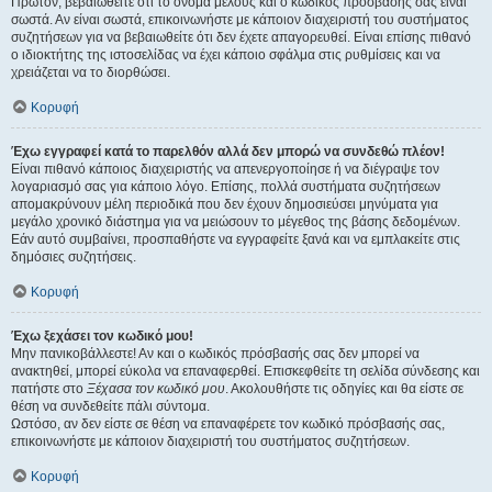
Πρώτον, βεβαιωθείτε ότι το όνομα μέλους και ο κωδικός πρόσβασής σας είναι
σωστά. Αν είναι σωστά, επικοινωνήστε με κάποιον διαχειριστή του συστήματος
συζητήσεων για να βεβαιωθείτε ότι δεν έχετε απαγορευθεί. Είναι επίσης πιθανό
ο ιδιοκτήτης της ιστοσελίδας να έχει κάποιο σφάλμα στις ρυθμίσεις και να
χρειάζεται να το διορθώσει.
Κορυφή
Έχω εγγραφεί κατά το παρελθόν αλλά δεν μπορώ να συνδεθώ πλέον!
Είναι πιθανό κάποιος διαχειριστής να απενεργοποίησε ή να διέγραψε τον
λογαριασμό σας για κάποιο λόγο. Επίσης, πολλά συστήματα συζητήσεων
απομακρύνουν μέλη περιοδικά που δεν έχουν δημοσιεύσει μηνύματα για
μεγάλο χρονικό διάστημα για να μειώσουν το μέγεθος της βάσης δεδομένων.
Εάν αυτό συμβαίνει, προσπαθήστε να εγγραφείτε ξανά και να εμπλακείτε στις
δημόσιες συζητήσεις.
Κορυφή
Έχω ξεχάσει τον κωδικό μου!
Μην πανικοβάλλεστε! Αν και ο κωδικός πρόσβασής σας δεν μπορεί να
ανακτηθεί, μπορεί εύκολα να επαναφερθεί. Επισκεφθείτε τη σελίδα σύνδεσης και
πατήστε στο
Ξέχασα τον κωδικό μου
. Ακολουθήστε τις οδηγίες και θα είστε σε
θέση να συνδεθείτε πάλι σύντομα.
Ωστόσο, αν δεν είστε σε θέση να επαναφέρετε τον κωδικό πρόσβασής σας,
επικοινωνήστε με κάποιον διαχειριστή του συστήματος συζητήσεων.
Κορυφή