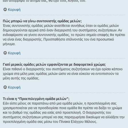
εάν απορρίψει το αίτημα σας, θα έχει τους λόγους του.
Κορυφή
Πώς μπορώ να γίνω συντονιστής ομάδας μελών;
Ένας συντονιστής ομάδας μελών ανατίθεται συνήθως όταν οι ομάδες μελών
δημιουργούνται αρχικά από έναν διαχειριστή του συστήματος συζητήσεων. Αν
ενδιαφέρεστε να γίνετε συντονιστής ομάδας, το πρώτο σημείο επαφής θα πρέπει
να είναι ένας διαχειριστής. Προσπαθήστε στέλνοντάς του ένα προσωπικό
μήνυμα.
Κορυφή
Γιατί μερικές ομάδες μελών εμφανίζονται με διαφορετικό χρώμα;
Είναι πιθανό ο διαχειριστής του συστήματος συζητήσεων να έχει ορίσει κάποιο
χρώμα στα μέλη μιας ομάδας μελών ώστε να είναι εύκολο να εντοπιστούν τα
μέλη αυτής της ομάδας.
Κορυφή
Τι είναι η “Προεπιλεγμένη ομάδα μελών”;
Εάν είστε μέλος σε παραπάνω από μια ομάδα μελών, η προεπιλεγμένη σας
χρησιμοποιείται για να προσδιορίσει ποια ομάδα θα πρέπει να δείξει το χρώμα
και το βαθμό της ομάδας για εσάς από προεπιλογή. Ο διαχειριστής του
συστήματος συζητήσεων μπορεί να σας παραχωρήσει δικαίωμα να αλλάξετε την
προεπιλεγμένη ομάδα σας μέσω του Πίνακα Ελέγχου Μέλους.