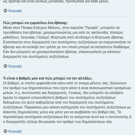
ως άβαταρ και είναι γενικώς μοναδική, προσωπική για κάθε μέλος.
Κορυφή
Πώς μπορώ να εμφανίσω ένα άβαταρ;
Μέσα στον Πίνακα Ελέγχου Μέλους, στην καρτέλα “Προφίλ”, μπορείτε να
προσθέσετε ένα άβαταρ, χρησιμοποιώντας μια από τις ακόλουθες τέσσερις
μεθόδους: Gravatar, Γκαλερί, Φόρτωση από σύνδεσμο ή Φόρτωση άβαταρ.
Εναπόκειται στον διαχειριστή του συστήματος συζητήσεων να ενεργοποιήσει τα
άβαταρ και να επιλέξει τον τρόπο με τον οποίο μπορεί να καταστούν διαθέσιμα.
Εάν δεν μπορείτε να χρησιμοποιήσετε άβαταρ, επικοινωνήστε με κάποιον
διαχειριστή του συστήματος συζητήσεων.
Κορυφή
Τι είναι ο βαθμός μου και πώς μπορώ να τον αλλάξω;
Οι βαθμοί, οι οποίοι εμφανίζονται κάτω από το όνομα μέλους σας, δηλώνουν
τον αριθμό των δημοσιεύσεων που έχετε κάνει ή είναι αναγνωριστικό ορισμένων
μελών, π.χ. συντονιστές και διαχειριστές. Γενικώς, δεν μπορείτε να αλλάξετε
άμεσα το κείμενο οποιουδήποτε βαθμού του συστήματος συζητήσεων
δεδομένου ότι αυτό καθορίζεται από τον διαχειριστή του συστήματος
συζητήσεων. Παρακαλώ μην κάνετε κατάχρηση του συστήματος συζητήσεων με
άσκοπες δημοσιεύσεις μόνο και μόνο για να ανεβάσετε τον βαθμό σας. Τα
περισσότερα συστήματα συζητήσεων δεν το ανέχονται αυτό και ο συντονιστής ή
ο διαχειριστής απλώς θα μειώσει τον αριθμό των δημοσιεύσεων σας.
Κορυφή