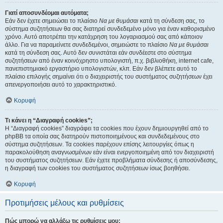
Γιατί αποσυνδέομαι αυτόματα;
Εάν δεν έχετε σημειώσει το πλαίσιο
Να με θυμάσαι
κατά τη σύνδεση σας, το
σύστημα συζητήσεων θα σας διατηρεί συνδεδεμένο μόνο για έναν καθορισμένο
χρόνο. Αυτό αποτρέπει την κατάχρηση του λογαριασμού σας από κάποιον
άλλο. Για να παραμείνετε συνδεδεμένοι, σημειώστε το πλαίσιο
Να με θυμάσαι
κατά τη σύνδεση σας. Αυτό δεν συνιστάται εάν συνδέεστε στο σύστημα
συζητήσεων από έναν κοινόχρηστο υπολογιστή, π.χ. βιβλιοθήκη, internet cafe,
πανεπιστημιακό εργαστήριο υπολογιστών, κλπ. Εάν δεν βλέπετε αυτό το
πλαίσιο επιλογής σημαίνει ότι ο διαχειριστής του συστήματος συζητήσεων έχει
απενεργοποιήσει αυτό το χαρακτηριστικό.
Κορυφή
Τι κάνει η “Διαγραφή cookies”;
Η “Διαγραφή cookies” διαγράφει τα cookies που έχουν δημιουργηθεί από το
phpBB τα οποία σας διατηρούν πιστοποιημένους και συνδεδεμένους στο
σύστημα συζητήσεων. Τα cookies παρέχουν επίσης λειτουργίες όπως η
παρακολούθηση αναγνωσμένων εάν είναι ενεργοποιημένη από τον διαχειριστή
του συστήματος συζητήσεων. Εάν έχετε προβλήματα σύνδεσης ή αποσύνδεσης,
η διαγραφή των cookies του συστήματος συζητήσεων ίσως βοηθήσει.
Κορυφή
Προτιμήσεις μέλους και ρυθμίσεις
Πώς μπορώ να αλλάξω τις ρυθμίσεις μου;