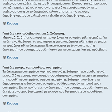
επεξεργαστούν κάθε επιλογή του δημοψηφίσματος. Ωστόσο, εάν κάποιο μέλος
έχει ήδη ψηφίσει, μόνον οι συντονιστές ή οι διαχειριστές μπορούν να το
επεξεργαστούν ή να το διαγράψουν. Αυτό αποτρέπει τις επιλογές
δημοψηφίσματος να αλλαχθούν εν εξελίξει ενός δημοψηφίσματος.
Κορυφή
Γιατί δεν έχω πρόσβαση σε μια Δ. Συζήτηση;
Μερικές Δ. Συζητήσεις μπορεί να περιορίζονται σε ορισμένα μέλη ή ομάδες. Για
να δείτε, να διαβάσετε, να απαντήσετε ή για οποιαδήποτε άλλη ενέργεια μπορεί
να χρειάζεστε ειδικά δικαιώματα. Επικοινωνήστε με έναν συντονιστή ή
διαχειριστή του συστήματος συζητήσεων για να σας χορηγήσει την πρόσβαση.
Κορυφή
Γιατί δεν μπορώ να προσθέσω συνημμένα;
Τα δικαιώματα συνημμένου χορηγούνται ανά Δ. Συζήτηση, ανά ομάδα, ή ανά
μέλος. Ο διαχειριστής του συστήματος συζητήσεων μπορεί να μην έχει επιτρέψει
την προσθήκη συνημμένων στη συγκεκριμένη Δ. Συζήτηση που θέλετε να
δημοσιεύσετε ή πιθανόν μόνο ορισμένες ομάδες μπορούν να προσθέτουν
συνημμένα. Επικοινωνήστε με τον διαχειριστή του συστήματος συζητήσεων εάν
δεν είστε σίγουρος (-η) σχετικά με το λόγο που δεν μπορείτε να προσθέσετε
συνημμένα.
Κορυφή