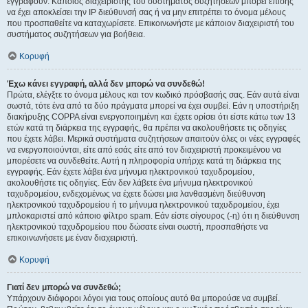
εγγραφούν. Κάποιος διαχειριστής του συστήματος συζητήσεων μπορεί επίσης
να έχει αποκλείσει την IP διεύθυνσή σας ή να μην επιτρέπει το όνομα μέλους
που προσπαθείτε να καταχωρίσετε. Επικοινωνήστε με κάποιον διαχειριστή του
συστήματος συζητήσεων για βοήθεια.
Κορυφή
Έχω κάνει εγγραφή, αλλά δεν μπορώ να συνδεθώ!
Πρώτα, ελέγξτε το όνομα μέλους και τον κωδικό πρόσβασής σας. Εάν αυτά είναι
σωστά, τότε ένα από τα δύο πράγματα μπορεί να έχει συμβεί. Εάν η υποστήριξη
διακήρυξης COPPA είναι ενεργοποιημένη και έχετε ορίσει ότι είστε κάτω των 13
ετών κατά τη διάρκεια της εγγραφής, θα πρέπει να ακολουθήσετε τις οδηγίες
που έχετε λάβει. Μερικά συστήματα συζητήσεων απαιτούν όλες οι νέες εγγραφές
να ενεργοποιούνται, είτε από εσάς είτε από τον διαχειριστή προκειμένου να
μπορέσετε να συνδεθείτε. Αυτή η πληροφορία υπήρχε κατά τη διάρκεια της
εγγραφής. Εάν έχετε λάβει ένα μήνυμα ηλεκτρονικού ταχυδρομείου,
ακολουθήστε τις οδηγίες. Εάν δεν λάβετε ένα μήνυμα ηλεκτρονικού
ταχυδρομείου, ενδεχομένως να έχετε δώσει μια λανθασμένη διεύθυνση
ηλεκτρονικού ταχυδρομείου ή το μήνυμα ηλεκτρονικού ταχυδρομείου, έχει
μπλοκαριστεί από κάποιο φίλτρο spam. Εάν είστε σίγουρος (-η) ότι η διεύθυνση
ηλεκτρονικού ταχυδρομείου που δώσατε είναι σωστή, προσπαθήστε να
επικοινωνήσετε με έναν διαχειριστή.
Κορυφή
Γιατί δεν μπορώ να συνδεθώ;
Υπάρχουν διάφοροι λόγοι για τους οποίους αυτό θα μπορούσε να συμβεί.