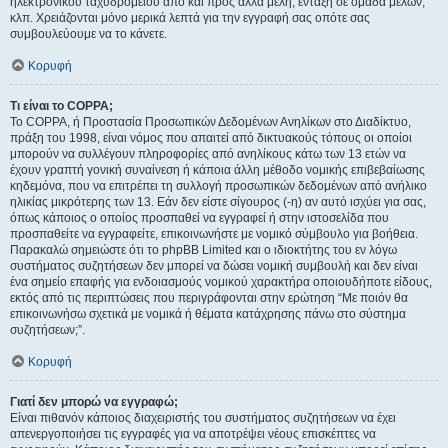
ηλεκτρονικού ταχυδρομείου από και προς άλλα μέλη, ένταξη σε ομάδα μελών,
κλπ. Χρειάζονται μόνο μερικά λεπτά για την εγγραφή σας οπότε σας
συμβουλεύουμε να το κάνετε.
Κορυφή
Τι είναι το COPPA;
Το COPPA, ή Προστασία Προσωπικών Δεδομένων Ανηλίκων στο Διαδίκτυο,
πράξη του 1998, είναι νόμος που απαιτεί από δικτυακούς τόπους οι οποίοι
μπορούν να συλλέγουν πληροφορίες από ανηλίκους κάτω των 13 ετών να
έχουν γραπτή γονική συναίνεση ή κάποια άλλη μέθοδο νομικής επιβεβαίωσης
κηδεμόνα, που να επιτρέπει τη συλλογή προσωπικών δεδομένων από ανήλικο
ηλικίας μικρότερης των 13. Εάν δεν είστε σίγουρος (-η) αν αυτό ισχύει για σας,
όπως κάποιος ο οποίος προσπαθεί να εγγραφεί ή στην ιστοσελίδα που
προσπαθείτε να εγγραφείτε, επικοινωνήστε με νομικό σύμβουλο για βοήθεια.
Παρακαλώ σημειώστε ότι το phpBB Limited και ο ιδιοκτήτης του εν λόγω
συστήματος συζητήσεων δεν μπορεί να δώσει νομική συμβουλή και δεν είναι
ένα σημείο επαφής για ενδοιασμούς νομικού χαρακτήρα οποιουδήποτε είδους,
εκτός από τις περιπτώσεις που περιγράφονται στην ερώτηση “Με ποιόν θα
επικοινωνήσω σχετικά με νομικά ή θέματα κατάχρησης πάνω στο σύστημα
συζητήσεων;”.
Κορυφή
Γιατί δεν μπορώ να εγγραφώ;
Είναι πιθανόν κάποιος διαχειριστής του συστήματος συζητήσεων να έχει
απενεργοποιήσει τις εγγραφές για να αποτρέψει νέους επισκέπτες να