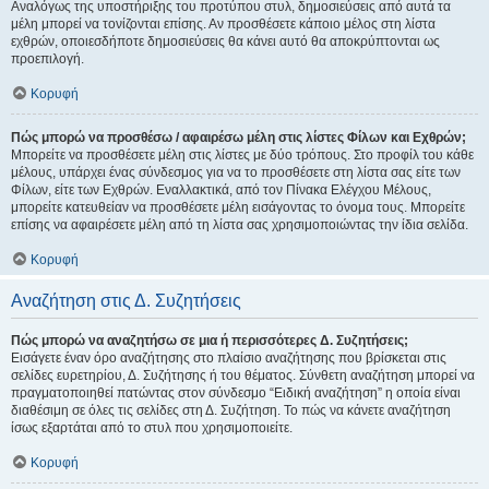
Αναλόγως της υποστήριξης του προτύπου στυλ, δημοσιεύσεις από αυτά τα
μέλη μπορεί να τονίζονται επίσης. Αν προσθέσετε κάποιο μέλος στη λίστα
εχθρών, οποιεσδήποτε δημοσιεύσεις θα κάνει αυτό θα αποκρύπτονται ως
προεπιλογή.
Κορυφή
Πώς μπορώ να προσθέσω / αφαιρέσω μέλη στις λίστες Φίλων και Εχθρών;
Μπορείτε να προσθέσετε μέλη στις λίστες με δύο τρόπους. Στο προφίλ του κάθε
μέλους, υπάρχει ένας σύνδεσμος για να το προσθέσετε στη λίστα σας είτε των
Φίλων, είτε των Εχθρών. Εναλλακτικά, από τον Πίνακα Ελέγχου Μέλους,
μπορείτε κατευθείαν να προσθέσετε μέλη εισάγοντας το όνομα τους. Μπορείτε
επίσης να αφαιρέσετε μέλη από τη λίστα σας χρησιμοποιώντας την ίδια σελίδα.
Κορυφή
Αναζήτηση στις Δ. Συζητήσεις
Πώς μπορώ να αναζητήσω σε μια ή περισσότερες Δ. Συζητήσεις;
Εισάγετε έναν όρο αναζήτησης στο πλαίσιο αναζήτησης που βρίσκεται στις
σελίδες ευρετηρίου, Δ. Συζήτησης ή του θέματος. Σύνθετη αναζήτηση μπορεί να
πραγματοποιηθεί πατώντας στον σύνδεσμο “Ειδική αναζήτηση” η οποία είναι
διαθέσιμη σε όλες τις σελίδες στη Δ. Συζήτηση. Το πώς να κάνετε αναζήτηση
ίσως εξαρτάται από το στυλ που χρησιμοποιείτε.
Κορυφή