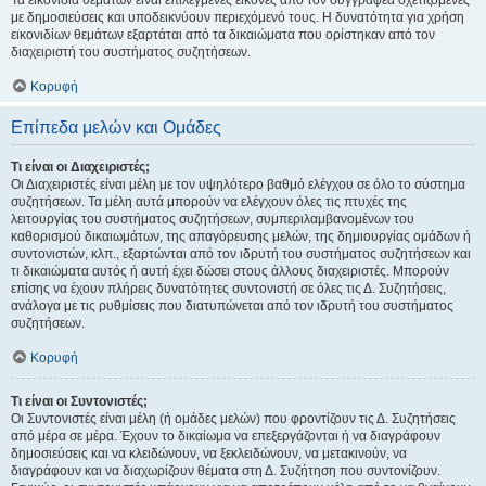
Τα εικονίδια θεμάτων είναι επιλεγμένες εικόνες από τον συγγραφέα σχετιζόμενες
με δημοσιεύσεις και υποδεικνύουν περιεχόμενό τους. Η δυνατότητα για χρήση
εικονιδίων θεμάτων εξαρτάται από τα δικαιώματα που ορίστηκαν από τον
διαχειριστή του συστήματος συζητήσεων.
Κορυφή
Επίπεδα μελών και Ομάδες
Τι είναι οι Διαχειριστές;
Οι Διαχειριστές είναι μέλη με τον υψηλότερο βαθμό ελέγχου σε όλο το σύστημα
συζητήσεων. Τα μέλη αυτά μπορούν να ελέγχουν όλες τις πτυχές της
λειτουργίας του συστήματος συζητήσεων, συμπεριλαμβανομένων του
καθορισμού δικαιωμάτων, της απαγόρευσης μελών, της δημιουργίας ομάδων ή
συντονιστών, κλπ., εξαρτώνται από τον ιδρυτή του συστήματος συζητήσεων και
τι δικαιώματα αυτός ή αυτή έχει δώσει στους άλλους διαχειριστές. Μπορούν
επίσης να έχουν πλήρεις δυνατότητες συντονιστή σε όλες τις Δ. Συζητήσεις,
ανάλογα με τις ρυθμίσεις που διατυπώνεται από τον ιδρυτή του συστήματος
συζητήσεων.
Κορυφή
Τι είναι οι Συντονιστές;
Οι Συντονιστές είναι μέλη (ή ομάδες μελών) που φροντίζουν τις Δ. Συζητήσεις
από μέρα σε μέρα. Έχουν το δικαίωμα να επεξεργάζονται ή να διαγράφουν
δημοσιεύσεις και να κλειδώνουν, να ξεκλειδώνουν, να μετακινούν, να
διαγράφουν και να διαχωρίζουν θέματα στη Δ. Συζήτηση που συντονίζουν.