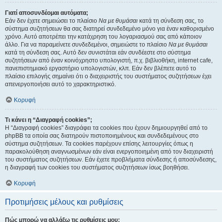
Γιατί αποσυνδέομαι αυτόματα;
Εάν δεν έχετε σημειώσει το πλαίσιο
Να με θυμάσαι
κατά τη σύνδεση σας, το
σύστημα συζητήσεων θα σας διατηρεί συνδεδεμένο μόνο για έναν καθορισμένο
χρόνο. Αυτό αποτρέπει την κατάχρηση του λογαριασμού σας από κάποιον
άλλο. Για να παραμείνετε συνδεδεμένοι, σημειώστε το πλαίσιο
Να με θυμάσαι
κατά τη σύνδεση σας. Αυτό δεν συνιστάται εάν συνδέεστε στο σύστημα
συζητήσεων από έναν κοινόχρηστο υπολογιστή, π.χ. βιβλιοθήκη, internet cafe,
πανεπιστημιακό εργαστήριο υπολογιστών, κλπ. Εάν δεν βλέπετε αυτό το
πλαίσιο επιλογής σημαίνει ότι ο διαχειριστής του συστήματος συζητήσεων έχει
απενεργοποιήσει αυτό το χαρακτηριστικό.
Κορυφή
Τι κάνει η “Διαγραφή cookies”;
Η “Διαγραφή cookies” διαγράφει τα cookies που έχουν δημιουργηθεί από το
phpBB τα οποία σας διατηρούν πιστοποιημένους και συνδεδεμένους στο
σύστημα συζητήσεων. Τα cookies παρέχουν επίσης λειτουργίες όπως η
παρακολούθηση αναγνωσμένων εάν είναι ενεργοποιημένη από τον διαχειριστή
του συστήματος συζητήσεων. Εάν έχετε προβλήματα σύνδεσης ή αποσύνδεσης,
η διαγραφή των cookies του συστήματος συζητήσεων ίσως βοηθήσει.
Κορυφή
Προτιμήσεις μέλους και ρυθμίσεις
Πώς μπορώ να αλλάξω τις ρυθμίσεις μου;