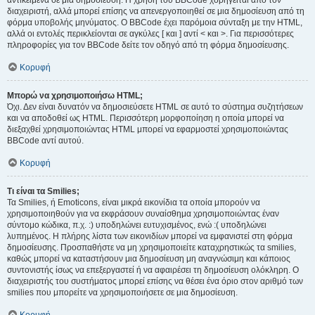
αντικείμενα σε μια δημοσίευση. Η χρήση του BBCode χορηγείται από τον
διαχειριστή, αλλά μπορεί επίσης να απενεργοποιηθεί σε μια δημοσίευση από τη
φόρμα υποβολής μηνύματος. Ο BBCode έχει παρόμοια σύνταξη με την HTML,
αλλά οι εντολές περικλείονται σε αγκύλες [ και ] αντί < και >. Για περισσότερες
πληροφορίες για τον BBCode δείτε τον οδηγό από τη φόρμα δημοσίευσης.
Κορυφή
Μπορώ να χρησιμοποιήσω HTML;
Όχι. Δεν είναι δυνατόν να δημοσιεύσετε HTML σε αυτό το σύστημα συζητήσεων
και να αποδοθεί ως HTML. Περισσότερη μορφοποίηση η οποία μπορεί να
διεξαχθεί χρησιμοποιώντας HTML μπορεί να εφαρμοστεί χρησιμοποιώντας
BBCode αντί αυτού.
Κορυφή
Τι είναι τα Smilies;
Τα Smilies, ή Emoticons, είναι μικρά εικονίδια τα οποία μπορούν να
χρησιμοποιηθούν για να εκφράσουν συναίσθημα χρησιμοποιώντας έναν
σύντομο κώδικα, π.χ. :) υποδηλώνει ευτυχισμένος, ενώ :( υποδηλώνει
λυπημένος. Η πλήρης λίστα των εικονιδίων μπορεί να εμφανιστεί στη φόρμα
δημοσίευσης. Προσπαθήστε να μη χρησιμοποιείτε καταχρηστικώς τα smilies,
καθώς μπορεί να καταστήσουν μια δημοσίευση μη αναγνώσιμη και κάποιος
συντονιστής ίσως να επεξεργαστεί ή να αφαιρέσει τη δημοσίευση ολόκληρη. Ο
διαχειριστής του συστήματος μπορεί επίσης να θέσει ένα όριο στον αριθμό των
smilies που μπορείτε να χρησιμοποιήσετε σε μια δημοσίευση.