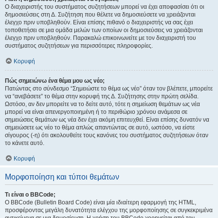
Ο διαχειριστής του συστήματος συζητήσεων μπορεί να έχει αποφασίσει ότι οι
δημοσιεύσεις στη Δ. Συζήτηση που θέλετε να δημοσιεύσετε να χρειάζονται
έλεγχο πριν υποβληθούν. Είναι επίσης πιθανό ο διαχειριστής να σας έχει
τοποθετήσει σε μια ομάδα μελών των οποίων οι δημοσιεύσεις να χρειάζονται
έλεγχο πριν υποβληθούν. Παρακαλώ επικοινωνείτε με τον διαχειριστή του
συστήματος συζητήσεων για περισσότερες πληροφορίες.
Κορυφή
Πώς σημειώνω ένα θέμα μου ως νέο;
Πατώντας στο σύνδεσμο “Σημειώστε το θέμα ως νέο” όταν τον βλέπετε, μπορείτε
να “ανεβάσετε” το θέμα στην κορυφή της Δ. Συζήτησης στην πρώτη σελίδα.
Ωστόσο, αν δεν μπορείτε να το δείτε αυτό, τότε η σημείωση θεμάτων ως νέα
μπορεί να είναι απενεργοποιημένη ή το περιθώριο χρόνου ανάμεσα σε
σημειώσεις θεμάτων ως νέα δεν έχει ακόμη επιτευχθεί. Είναι επίσης δυνατόν να
σημειώσετε ως νέο το θέμα απλώς απαντώντας σε αυτό, ωστόσο, να είστε
σίγουρος (-η) ότι ακολουθείτε τους κανόνες του συστήματος συζητήσεων όταν
το κάνετε αυτό.
Κορυφή
Μορφοποίηση και τύποι θεμάτων
Τι είναι ο BBCode;
Ο BBCode (Bulletin Board Code) είναι μία ιδιαίτερη εφαρμογή της HTML,
προσφέροντας μεγάλη δυνατότητα ελέγχου της μορφοποίησης σε συγκεκριμένα