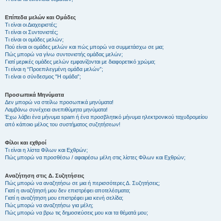
Επίπεδα μελών και Ομάδες
Τι είναι οι Διαχειριστές;
Τι είναι οι Συντονιστές;
Τι είναι οι ομάδες μελών;
Πού είναι οι ομάδες μελών και πώς μπορώ να συμμετάσχω σε μια;
Πώς μπορώ να γίνω συντονιστής ομάδας μελών;
Γιατί μερικές ομάδες μελών εμφανίζονται με διαφορετικό χρώμα;
Τι είναι η “Προεπιλεγμένη ομάδα μελών”;
Τι είναι ο σύνδεσμος "Η ομάδα”;
Προσωπικά Μηνύματα
Δεν μπορώ να στείλω προσωπικά μηνύματα!
Λαμβάνω συνέχεια ανεπιθύμητα μηνύματα!
Έχω λάβει ένα μήνυμα spam ή ένα προσβλητικό μήνυμα ηλεκτρονικού ταχυδρομείου
από κάποιο μέλος του συστήματος συζητήσεων!
Φίλοι και εχθροί
Τι είναι η λίστα Φίλων και Εχθρών;
Πώς μπορώ να προσθέσω / αφαιρέσω μέλη στις λίστες Φίλων και Εχθρών;
Αναζήτηση στις Δ. Συζητήσεις
Πώς μπορώ να αναζητήσω σε μια ή περισσότερες Δ. Συζητήσεις;
Γιατί η αναζήτησή μου δεν επιστρέφει αποτελέσματα;
Γιατί η αναζήτηση μου επιστρέφει μια κενή σελίδα;
Πώς μπορώ να αναζητήσω για μέλη;
Πώς μπορώ να βρω τις δημοσιεύσεις μου και τα θέματά μου;