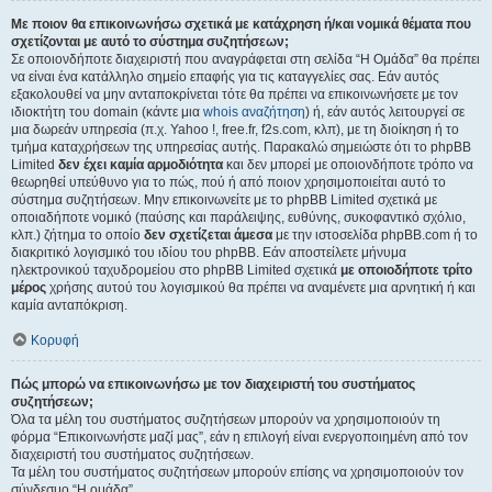
Με ποιον θα επικοινωνήσω σχετικά με κατάχρηση ή/και νομικά θέματα που
σχετίζονται με αυτό το σύστημα συζητήσεων;
Σε οποιονδήποτε διαχειριστή που αναγράφεται στη σελίδα “Η Ομάδα” θα πρέπει
να είναι ένα κατάλληλο σημείο επαφής για τις καταγγελίες σας. Εάν αυτός
εξακολουθεί να μην ανταποκρίνεται τότε θα πρέπει να επικοινωνήσετε με τον
ιδιοκτήτη του domain (κάντε μια
whois αναζήτηση
) ή, εάν αυτός λειτουργεί σε
μια δωρεάν υπηρεσία (π.χ. Yahoo !, free.fr, f2s.com, κλπ), με τη διοίκηση ή το
τμήμα καταχρήσεων της υπηρεσίας αυτής. Παρακαλώ σημειώστε ότι το phpBB
Limited
δεν έχει καμία αρμοδιότητα
και δεν μπορεί με οποιονδήποτε τρόπο να
θεωρηθεί υπεύθυνο για το πώς, πού ή από ποιον χρησιμοποιείται αυτό το
σύστημα συζητήσεων. Μην επικοινωνείτε με το phpBB Limited σχετικά με
οποιαδήποτε νομικό (παύσης και παράλειψης, ευθύνης, συκοφαντικό σχόλιο,
κλπ.) ζήτημα το οποίο
δεν σχετίζεται άμεσα
με την ιστοσελίδα phpBB.com ή το
διακριτικό λογισμικό του ιδίου του phpBB. Εάν αποστείλετε μήνυμα
ηλεκτρονικού ταχυδρομείου στο phpBB Limited σχετικά
με οποιοδήποτε τρίτο
μέρος
χρήσης αυτού του λογισμικού θα πρέπει να αναμένετε μια αρνητική ή και
καμία ανταπόκριση.
Κορυφή
Πώς μπορώ να επικοινωνήσω με τον διαχειριστή του συστήματος
συζητήσεων;
Όλα τα μέλη του συστήματος συζητήσεων μπορούν να χρησιμοποιούν τη
φόρμα “Επικοινωνήστε μαζί μας”, εάν η επιλογή είναι ενεργοποιημένη από τον
διαχειριστή του συστήματος συζητήσεων.
Τα μέλη του συστήματος συζητήσεων μπορούν επίσης να χρησιμοποιούν τον
σύνδεσμο “Η ομάδα”.