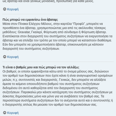
ως άβαταρ και είναι γενικώς μοναδική, προσωπική για κάθε μέλος.
Κορυφή
Πώς μπορώ να εμφανίσω ένα άβαταρ;
Μέσα στον Πίνακα Ελέγχου Μέλους, στην καρτέλα “Προφίλ”, μπορείτε να
προσθέσετε ένα άβαταρ, χρησιμοποιώντας μια από τις ακόλουθες τέσσερις
μεθόδους: Gravatar, Γκαλερί, Φόρτωση από σύνδεσμο ή Φόρτωση άβαταρ.
Εναπόκειται στον διαχειριστή του συστήματος συζητήσεων να ενεργοποιήσει τα
άβαταρ και να επιλέξει τον τρόπο με τον οποίο μπορεί να καταστούν διαθέσιμα.
Εάν δεν μπορείτε να χρησιμοποιήσετε άβαταρ, επικοινωνήστε με κάποιον
διαχειριστή του συστήματος συζητήσεων.
Κορυφή
Τι είναι ο βαθμός μου και πώς μπορώ να τον αλλάξω;
Οι βαθμοί, οι οποίοι εμφανίζονται κάτω από το όνομα μέλους σας, δηλώνουν
τον αριθμό των δημοσιεύσεων που έχετε κάνει ή είναι αναγνωριστικό ορισμένων
μελών, π.χ. συντονιστές και διαχειριστές. Γενικώς, δεν μπορείτε να αλλάξετε
άμεσα το κείμενο οποιουδήποτε βαθμού του συστήματος συζητήσεων
δεδομένου ότι αυτό καθορίζεται από τον διαχειριστή του συστήματος
συζητήσεων. Παρακαλώ μην κάνετε κατάχρηση του συστήματος συζητήσεων με
άσκοπες δημοσιεύσεις μόνο και μόνο για να ανεβάσετε τον βαθμό σας. Τα
περισσότερα συστήματα συζητήσεων δεν το ανέχονται αυτό και ο συντονιστής ή
ο διαχειριστής απλώς θα μειώσει τον αριθμό των δημοσιεύσεων σας.
Κορυφή