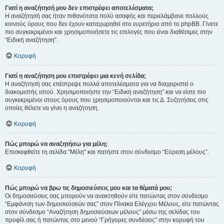
Γιατί η αναζήτησή μου δεν επιστρέφει αποτελέσματα;
Η αναζήτησή σας ήταν πιθανότατα πολύ ασαφής και περιελάμβανε πολλούς
κοινούς όρους που δεν έχουν καταχωρηθεί στο ευρετήριο από το phpBB. Γίνετε
πιο συγκεκριμένοι και χρησιμοποιήσετε τις επιλογές που είναι διαθέσιμες στην
“Ειδική αναζήτηση”.
Κορυφή
Γιατί η αναζήτηση μου επιστρέφει μια κενή σελίδα;
Η αναζήτησή σας επέστρεψε πολλά αποτελέσματα για να διαχειριστεί ο
διακομιστής ιστού. Χρησιμοποιήστε την “Ειδική αναζήτηση” και να είστε πιο
συγκεκριμένοι στους όρους που χρησιμοποιούνται και τις Δ. Συζητήσεις στις
οποίες θέλετε να γίνει η αναζήτηση.
Κορυφή
Πώς μπορώ να αναζητήσω για μέλη;
Επισκεφθείτε τη σελίδα "Μέλη" και πατήστε στον σύνδεσμο “Εύρεση μέλους”.
Κορυφή
Πώς μπορώ να βρω τις δημοσιεύσεις μου και τα θέματά μου;
Οι δημοσιεύσεις σας μπορούν να ανακτηθούν είτε πατώντας στον σύνδεσμο
“Εμφάνιση των δημοσιεύσεών σας” στον Πίνακα Ελέγχου Μέλους, είτε πατώντας
στον σύνδεσμο “Αναζήτηση δημοσιεύσεων μέλους” μέσω της σελίδας του
προφίλ σας ή πατώντας στο μενού “Γρήγορες συνδέσεις” στην κορυφή του