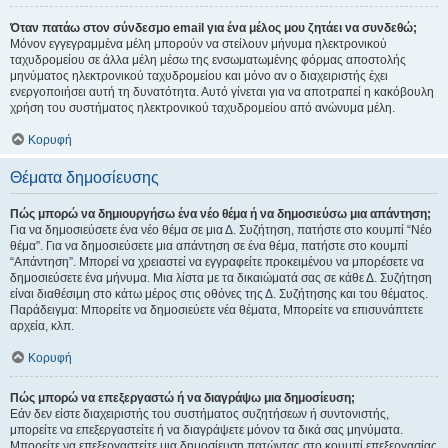
Όταν πατάω στον σύνδεσμο email για ένα μέλος μου ζητάει να συνδεθώ;
Μόνον εγγεγραμμένα μέλη μπορούν να στείλουν μήνυμα ηλεκτρονικού
ταχυδρομείου σε άλλα μέλη μέσω της ενσωματωμένης φόρμας αποστολής
μηνύματος ηλεκτρονικού ταχυδρομείου και μόνο αν ο διαχειριστής έχει
ενεργοποιήσει αυτή τη δυνατότητα. Αυτό γίνεται για να αποτραπεί η κακόβουλη
χρήση του συστήματος ηλεκτρονικού ταχυδρομείου από ανώνυμα μέλη.
Κορυφή
Θέματα δημοσίευσης
Πώς μπορώ να δημιουργήσω ένα νέο θέμα ή να δημοσιεύσω μια απάντηση;
Για να δημοσιεύσετε ένα νέο θέμα σε μια Δ. Συζήτηση, πατήστε στο κουμπί “Νέο
θέμα”. Για να δημοσιεύσετε μια απάντηση σε ένα θέμα, πατήστε στο κουμπί
“Απάντηση”. Μπορεί να χρειαστεί να εγγραφείτε προκειμένου να μπορέσετε να
δημοσιεύσετε ένα μήνυμα. Μια λίστα με τα δικαιώματά σας σε κάθε Δ. Συζήτηση
είναι διαθέσιμη στο κάτω μέρος στις οθόνες της Δ. Συζήτησης και του θέματος.
Παράδειγμα: Μπορείτε να δημοσιεύετε νέα θέματα, Μπορείτε να επισυνάπτετε
αρχεία, κλπ.
Κορυφή
Πώς μπορώ να επεξεργαστώ ή να διαγράψω μια δημοσίευση;
Εάν δεν είστε διαχειριστής του συστήματος συζητήσεων ή συντονιστής,
μπορείτε να επεξεργαστείτε ή να διαγράψετε μόνον τα δικά σας μηνύματα.
Μπορείτε να επεξεργαστείτε μια δημοσίευση πατώντας στο κουμπί επεξεργασίας