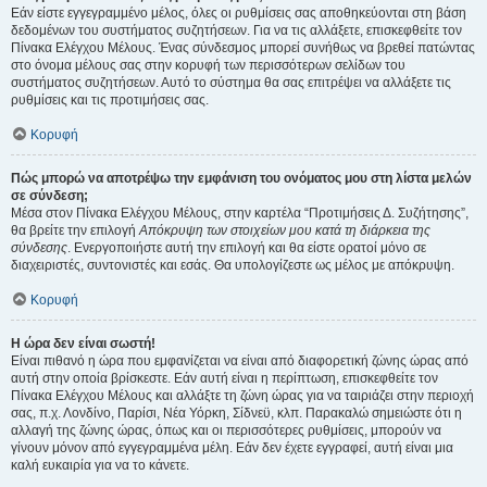
Εάν είστε εγγεγραμμένο μέλος, όλες οι ρυθμίσεις σας αποθηκεύονται στη βάση
δεδομένων του συστήματος συζητήσεων. Για να τις αλλάξετε, επισκεφθείτε τον
Πίνακα Ελέγχου Μέλους. Ένας σύνδεσμος μπορεί συνήθως να βρεθεί πατώντας
στο όνομα μέλους σας στην κορυφή των περισσότερων σελίδων του
συστήματος συζητήσεων. Αυτό το σύστημα θα σας επιτρέψει να αλλάξετε τις
ρυθμίσεις και τις προτιμήσεις σας.
Κορυφή
Πώς μπορώ να αποτρέψω την εμφάνιση του ονόματος μου στη λίστα μελών
σε σύνδεση;
Μέσα στον Πίνακα Ελέγχου Μέλους, στην καρτέλα “Προτιμήσεις Δ. Συζήτησης”,
θα βρείτε την επιλογή
Απόκρυψη των στοιχείων μου κατά τη διάρκεια της
σύνδεσης
. Ενεργοποιήστε αυτή την επιλογή και θα είστε ορατοί μόνο σε
διαχειριστές, συντονιστές και εσάς. Θα υπολογίζεστε ως μέλος με απόκρυψη.
Κορυφή
Η ώρα δεν είναι σωστή!
Είναι πιθανό η ώρα που εμφανίζεται να είναι από διαφορετική ζώνης ώρας από
αυτή στην οποία βρίσκεστε. Εάν αυτή είναι η περίπτωση, επισκεφθείτε τον
Πίνακα Ελέγχου Μέλους και αλλάξτε τη ζώνη ώρας για να ταιριάζει στην περιοχή
σας, π.χ. Λονδίνο, Παρίσι, Νέα Υόρκη, Σίδνεϋ, κλπ. Παρακαλώ σημειώστε ότι η
αλλαγή της ζώνης ώρας, όπως και οι περισσότερες ρυθμίσεις, μπορούν να
γίνουν μόνον από εγγεγραμμένα μέλη. Εάν δεν έχετε εγγραφεί, αυτή είναι μια
καλή ευκαιρία για να το κάνετε.