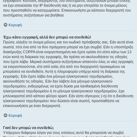
εγγραφούν. Κάποιος διαχειριστής του συστήματος συζητήσεων μπορεί επίσης
να έχει αποκλείσει την IP διεύθυνσή σας ή να μην επιτρέπει το όνομα μέλους
που προσπαθείτε να καταχωρίσετε. Επικοινωνήστε με κάποιον διαχειριστή του
συστήματος συζητήσεων για βοήθεια.
Κορυφή
Έχω κάνει εγγραφή, αλλά δεν μπορώ να συνδεθώ!
Πρώτα, ελέγξτε το όνομα μέλους και τον κωδικό πρόσβασής σας. Εάν αυτά είναι
σωστά, τότε ένα από τα δύο πράγματα μπορεί να έχει συμβεί. Εάν η υποστήριξη
διακήρυξης COPPA είναι ενεργοποιημένη και έχετε ορίσει ότι είστε κάτω των 13
ετών κατά τη διάρκεια της εγγραφής, θα πρέπει να ακολουθήσετε τις οδηγίες
που έχετε λάβει. Μερικά συστήματα συζητήσεων απαιτούν όλες οι νέες εγγραφές
να ενεργοποιούνται, είτε από εσάς είτε από τον διαχειριστή προκειμένου να
μπορέσετε να συνδεθείτε. Αυτή η πληροφορία υπήρχε κατά τη διάρκεια της
εγγραφής. Εάν έχετε λάβει ένα μήνυμα ηλεκτρονικού ταχυδρομείου,
ακολουθήστε τις οδηγίες. Εάν δεν λάβετε ένα μήνυμα ηλεκτρονικού
ταχυδρομείου, ενδεχομένως να έχετε δώσει μια λανθασμένη διεύθυνση
ηλεκτρονικού ταχυδρομείου ή το μήνυμα ηλεκτρονικού ταχυδρομείου, έχει
μπλοκαριστεί από κάποιο φίλτρο spam. Εάν είστε σίγουρος (-η) ότι η διεύθυνση
ηλεκτρονικού ταχυδρομείου που δώσατε είναι σωστή, προσπαθήστε να
επικοινωνήσετε με έναν διαχειριστή.
Κορυφή
Γιατί δεν μπορώ να συνδεθώ;
Υπάρχουν διάφοροι λόγοι για τους οποίους αυτό θα μπορούσε να συμβεί.