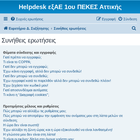
Helpdesk εξΑΕ 1ου ΠΕΚΕΣ Αττικής
Συχνές ερωτήσεις
Εγγραφή
Σύνδεση
Α
Ευρετήριο Δ. Συζήτησης
Συνήθεις ερωτήσεις
ν
Συνήθεις ερωτήσεις
α
ζ
Θέματα σύνδεσης και εγγραφής
Γιατί πρέπει να εγγραφώ;
ή
Τι είναι το COPPA;
τ
Γιατί δεν μπορώ να εγγραφώ;
Έχω κάνει εγγραφή, αλλά δεν μπορώ να συνδεθώ!
η
Γιατί δεν μπορώ να συνδεθώ;
Έχω εγγραφεί κατά το παρελθόν αλλά δεν μπορώ να συνδεθώ πλέον!
σ
Έχω ξεχάσει τον κωδικό μου!
η
Γιατί αποσυνδέομαι αυτόματα;
Τι κάνει η “Διαγραφή cookies”;
Προτιμήσεις μέλους και ρυθμίσεις
Πώς μπορώ να αλλάξω τις ρυθμίσεις μου;
Πώς μπορώ να αποτρέψω την εμφάνιση του ονόματος μου στη λίστα μελών σε
σύνδεση;
Η ώρα δεν είναι σωστή!
Έχω αλλάξει τη ζώνη ώρας και η ώρα εξακολουθεί να είναι λανθασμένη!
Η γλώσσα μου δεν είναι στη λίστα!
Τι είναι οι εικόνες δίπλα στο όνομα χρήστη μου;