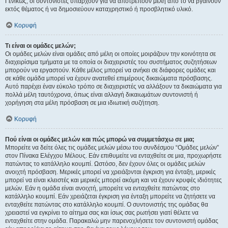
Γενικώς, οι συντονιστές υπάρχουν για να αποτρέπουν μέλη από το να βγαίνουν
εκτός θέματος ή να δημοσιεύουν καταχρηστικό ή προσβλητικό υλικό.
Κορυφή
Τι είναι οι ομάδες μελών;
Οι ομάδες μελών είναι ομάδες από μέλη οι οποίες μοιράζουν την κοινότητα σε
διαχειρίσιμα τμήματα με τα οποία οι διαχειριστές του συστήματος συζητήσεων
μπορούν να εργαστούν. Κάθε μέλος μπορεί να ανήκει σε διάφορες ομάδες και
σε κάθε ομάδα μπορεί να έχουν ανατεθεί επιμέρους δικαιώματα πρόσβασης.
Αυτό παρέχει έναν εύκολο τρόπο σε διαχειριστές να αλλάξουν τα δικαιώματα για
πολλά μέλη ταυτόχρονα, όπως είναι αλλαγή δικαιωμάτων συντονιστή ή
χορήγηση στα μέλη πρόσβαση σε μια ιδιωτική συζήτηση.
Κορυφή
Πού είναι οι ομάδες μελών και πώς μπορώ να συμμετάσχω σε μια;
Μπορείτε να δείτε όλες τις ομάδες μελών μέσω του συνδέσμου “Ομάδες μελών”
στον Πίνακα Ελέγχου Μέλους. Εάν επιθυμείτε να ενταχθείτε σε μια, προχωρήστε
πατώντας το κατάλληλο κουμπί. Ωστόσο, δεν έχουν όλες οι ομάδες μελών
ανοιχτή πρόσβαση. Μερικές μπορεί να χρειάζονται έγκριση για ένταξη, μερικές
μπορεί να είναι κλειστές και μερικές μπορεί ακόμη και να έχουν κρυφές ιδιότητες
μελών. Εάν η ομάδα είναι ανοιχτή, μπορείτε να ενταχθείτε πατώντας στο
κατάλληλο κουμπί. Εάν χρειάζεται έγκριση για ένταξη μπορείτε να ζητήσετε να
ενταχθείτε πατώντας στο κατάλληλο κουμπί. Ο συντονιστής της ομάδας θα
χρειαστεί να εγκρίνει το αίτημα σας και ίσως σας ρωτήσει γιατί θέλετε να
ενταχθείτε στην ομάδα. Παρακαλώ μην παρενοχλήσετε τον συντονιστή ομάδας