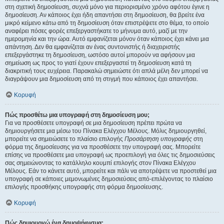
στη σχετική δημοσίευση, συχνά μόνο για περιορισμένο χρόνο αφότου έγινε η
δημοσίευση. Αν κάποιος έχει ήδη απαντήσει στη δημοσίευση, θα βρείτε ένα
μικρό κείμενο κάτω από τη δημοσίευση όταν επιστρέψετε στο θέμα, το οποίο
αναφέρει πόσες φορές επεξεργαστήκατε το μήνυμα αυτό, μαζί με την
ημερομηνία και την ώρα. Αυτό εμφανίζεται μόνον όταν κάποιος έχει κάνει μια
απάντηση. Δεν θα εμφανίζεται αν ένας συντονιστής ή διαχειριστής
επεξεργάστηκε τη δημοσίευση, ωστόσο αυτοί μπορούν να αφήσουν μια
σημείωση ως προς το γιατί έχουν επεξεργαστεί τη δημοσίευση κατά τη
διακριτική τους ευχέρεια. Παρακαλώ σημειώστε ότι απλά μέλη δεν μπορεί να
διαγράψουν μια δημοσίευση από τη στιγμή που κάποιος έχει απαντήσει.
Κορυφή
Πώς προσθέτω μια υπογραφή στη δημοσίευση μου;
Για να προσθέσετε υπογραφή σε μια δημοσίευση πρέπει πρώτα να
δημιουργήσετε μια μέσω του Πίνακα Ελέγχου Μέλους. Μόλις δημιουργηθεί,
μπορείτε να σημειώσετε το πλαίσιο επιλογής
Προσάρτηση υπογραφής
στη
φόρμα της δημοσίευσης για να προσθέσετε την υπογραφή σας. Μπορείτε
επίσης να προσθέσετε μια υπογραφή ως προεπιλογή για όλες τις δημοσιεύσεις
σας σημειώνοντας το κατάλληλο κουμπί επιλογής στον Πίνακα Ελέγχου
Μέλους. Εάν το κάνετε αυτό, μπορείτε και πάλι να αποτρέψετε να προστεθεί μια
υπογραφή σε κάποιες μεμονωμένες δημοσιεύσεις από-επιλέγοντας το πλαίσιο
επιλογής προσθήκης υπογραφής στη φόρμα δημοσίευσης.
Κορυφή
Πώς δημιουργώ ένα δημοψήφισμα;