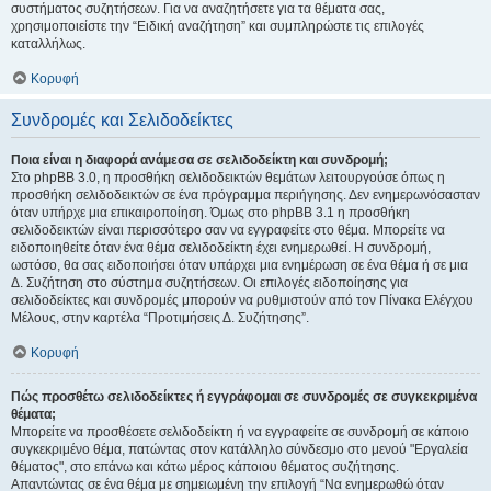
συστήματος συζητήσεων. Για να αναζητήσετε για τα θέματα σας,
χρησιμοποιείστε την “Ειδική αναζήτηση” και συμπληρώστε τις επιλογές
καταλλήλως.
Κορυφή
Συνδρομές και Σελιδοδείκτες
Ποια είναι η διαφορά ανάμεσα σε σελιδοδείκτη και συνδρομή;
Στο phpBB 3.0, η προσθήκη σελιδοδεικτών θεμάτων λειτουργούσε όπως η
προσθήκη σελιδοδεικτών σε ένα πρόγραμμα περιήγησης. Δεν ενημερωνόσασταν
όταν υπήρχε μια επικαιροποίηση. Όμως στο phpBB 3.1 η προσθήκη
σελιδοδεικτών είναι περισσότερο σαν να εγγραφείτε στο θέμα. Μπορείτε να
ειδοποιηθείτε όταν ένα θέμα σελιδοδείκτη έχει ενημερωθεί. Η συνδρομή,
ωστόσο, θα σας ειδοποιήσει όταν υπάρχει μια ενημέρωση σε ένα θέμα ή σε μια
Δ. Συζήτηση στο σύστημα συζητήσεων. Οι επιλογές ειδοποίησης για
σελιδοδείκτες και συνδρομές μπορούν να ρυθμιστούν από τον Πίνακα Ελέγχου
Μέλους, στην καρτέλα “Προτιμήσεις Δ. Συζήτησης”.
Κορυφή
Πώς προσθέτω σελιδοδείκτες ή εγγράφομαι σε συνδρομές σε συγκεκριμένα
θέματα;
Μπορείτε να προσθέσετε σελιδοδείκτη ή να εγγραφείτε σε συνδρομή σε κάποιο
συγκεκριμένο θέμα, πατώντας στον κατάλληλο σύνδεσμο στο μενού "Εργαλεία
θέματος", στο επάνω και κάτω μέρος κάποιου θέματος συζήτησης.
Απαντώντας σε ένα θέμα με σημειωμένη την επιλογή “Να ενημερωθώ όταν