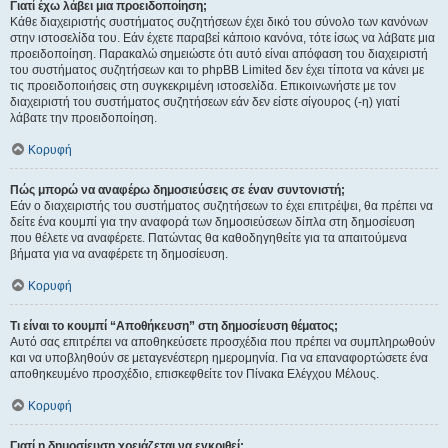
Γιατί έχω λάβει μια προειδοποίηση;
Κάθε διαχειριστής συστήματος συζητήσεων έχει δικό του σύνολο των κανόνων
στην ιστοσελίδα του. Εάν έχετε παραβεί κάποιο κανόνα, τότε ίσως να λάβατε μια
προειδοποίηση. Παρακαλώ σημειώστε ότι αυτό είναι απόφαση του διαχειριστή
του συστήματος συζητήσεων και το phpBB Limited δεν έχει τίποτα να κάνει με
τις προειδοποιήσεις στη συγκεκριμένη ιστοσελίδα. Επικοινωνήστε με τον
διαχειριστή του συστήματος συζητήσεων εάν δεν είστε σίγουρος (-η) γιατί
λάβατε την προειδοποίηση.
Κορυφή
Πώς μπορώ να αναφέρω δημοσιεύσεις σε έναν συντονιστή;
Εάν ο διαχειριστής του συστήματος συζητήσεων το έχει επιτρέψει, θα πρέπει να
δείτε ένα κουμπί για την αναφορά των δημοσιεύσεων δίπλα στη δημοσίευση
που θέλετε να αναφέρετε. Πατώντας θα καθοδηγηθείτε για τα απαιτούμενα
βήματα για να αναφέρετε τη δημοσίευση.
Κορυφή
Τι είναι το κουμπί “Αποθήκευση” στη δημοσίευση θέματος;
Αυτό σας επιτρέπει να αποθηκεύσετε προσχέδια που πρέπει να συμπληρωθούν
και να υποβληθούν σε μεταγενέστερη ημερομηνία. Για να επαναφορτώσετε ένα
αποθηκευμένο προσχέδιο, επισκεφθείτε τον Πίνακα Ελέγχου Μέλους.
Κορυφή
Γιατί η δημοσίευση χρειάζεται να εγκριθεί;