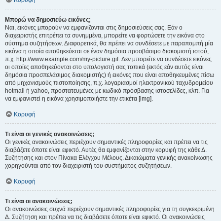
Κορυφή
Μπορώ να δημοσιεύω εικόνες;
Ναι, εικόνες μπορούν να εμφανίζονται στις δημοσιεύσεις σας. Εάν ο
διαχειριστής επιτρέπει τα συνημμένα, μπορείτε να φορτώσετε την εικόνα στο
σύστημα συζητήσεων. Διαφορετικά, θα πρέπει να συνδέσετε με παραπομπή μία
εικόνα η οποία αποθηκεύεται σε έναν δημόσια προσβάσιμο διακομιστή ιστού,
π.χ. http://www.example.com/my-picture.gif. Δεν μπορείτε να συνδέσετε εικόνες
οι οποίες αποθηκεύονται στο υπολογιστή σας τοπικά (εκτός εάν αυτός είναι
δημόσια προσπελάσιμος διακομιστής) ή εικόνες που είναι αποθηκευμένες πίσω
από μηχανισμούς πιστοποίησης, π.χ. λογαριασμοί ηλεκτρονικού ταχυδρομείου
hotmail ή yahoo, προστατευμένες με κωδικό πρόσβασης ιστοσελίδες, κλπ. Για
να εμφανιστεί η εικόνα χρησιμοποιήστε την ετικέτα [img].
Κορυφή
Τι είναι οι γενικές ανακοινώσεις;
Οι γενικές ανακοινώσεις περιέχουν σημαντικές πληροφορίες και πρέπει να τις
διαβάζετε όποτε είναι εφικτό. Αυτές θα εμφανίζονται στην κορυφή της κάθε Δ.
Συζήτησης και στον Πίνακα Ελέγχου Μέλους. Δικαιώματα γενικής ανακοίνωσης
χορηγούνται από τον διαχειριστή του συστήματος συζητήσεων.
Κορυφή
Τι είναι οι ανακοινώσεις;
Οι ανακοινώσεις συχνά περιέχουν σημαντικές πληροφορίες για τη συγκεκριμένη
Δ. Συζήτηση και πρέπει να τις διαβάσετε όποτε είναι εφικτό. Οι ανακοινώσεις