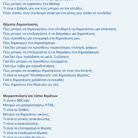
Πώς μπορώ να εμφανίσω ένα άβαταρ;
Τι είναι ο βαθμός μου και πώς μπορώ να τον αλλάξω;
Όταν πατάω στον σύνδεσμο email για ένα μέλος μου ζητάει να συνδεθώ;
Θέματα δημοσίευσης
Πώς μπορώ να δημιουργήσω ένα νέο θέμα ή να δημοσιεύσω μια απάντηση;
Πώς μπορώ να επεξεργαστώ ή να διαγράψω μια δημοσίευση;
Πώς προσθέτω μια υπογραφή στη δημοσίευση μου;
Πώς δημιουργώ ένα δημοψήφισμα;
Γιατί δεν μπορώ να προσθέσω περισσότερες επιλογές ψήφων;
Πώς μπορώ να επεξεργαστώ ή να διαγράψω ένα δημοψήφισμα;
Γιατί δεν έχω πρόσβαση σε μια Δ. Συζήτηση;
Γιατί δεν μπορώ να προσθέσω συνημμένα;
Γιατί έχω λάβει μια προειδοποίηση;
Πώς μπορώ να αναφέρω δημοσιεύσεις σε έναν συντονιστή;
Τι είναι το κουμπί “Αποθήκευση” στη δημοσίευση θέματος;
Γιατί η δημοσίευση χρειάζεται να εγκριθεί;
Πώς σημειώνω ένα θέμα μου ως νέο;
Μορφοποίηση και τύποι θεμάτων
Τι είναι ο BBCode;
Μπορώ να χρησιμοποιήσω HTML;
Τι είναι τα Smilies;
Μπορώ να δημοσιεύω εικόνες;
Τι είναι οι γενικές ανακοινώσεις;
Τι είναι οι ανακοινώσεις;
Τι είναι τα επισημασμένα θέματα;
Τι είναι τα κλειδωμένα θέματα;
Τι είναι τα εικονίδια θεμάτων;