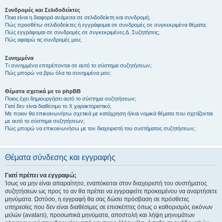
Συνδρομές και Σελιδοδείκτες
Ποια είναι η διαφορά ανάμεσα σε σελιδοδείκτη και συνδρομή;
Πώς προσθέτω σελιδοδείκτες ή εγγράφομαι σε συνδρομές σε συγκεκριμένα θέματα;
Πώς εγγράφομαι σε συνδρομές σε συγκεκριμένες Δ. Συζητήσεις;
Πώς αφαιρώ τις συνδρομές μου;
Συνημμένα
Τι συνημμένα επιτρέπονται σε αυτό το σύστημα συζητήσεων;
Πώς μπορώ να βρω όλα τα συνημμένα μου;
Θέματα σχετικά με το phpBB
Ποιος έχει δημιουργήσει αυτό το σύστημα συζητήσεων;
Γιατί δεν είναι διαθέσιμο το Χ χαρακτηριστικό;
Με ποιον θα επικοινωνήσω σχετικά με κατάχρηση ή/και νομικά θέματα που σχετίζονται
με αυτό το σύστημα συζητήσεων;
Πώς μπορώ να επικοινωνήσω με τον διαχειριστή του συστήματος συζητήσεων;
Θέματα σύνδεσης και εγγραφής
Γιατί πρέπει να εγγραφώ;
Ίσως να μην είναι απαραίτητο, εναπόκειται στον διαχειριστή του συστήματος
συζητήσεων ως προς το αν θα πρέπει να εγγραφείτε προκειμένου να αναρτήσετε
μηνύματα. Ωστόσο, η εγγραφή θα σας δώσει πρόσβαση σε πρόσθετες
υπηρεσίες που δεν είναι διαθέσιμες σε επισκέπτες όπως ο καθορισμός εικόνων
μελών (avatars), προσωπικά μηνύματα, αποστολή και λήψη μηνυμάτων