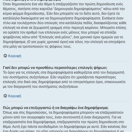
Όταν δημοσιεύετε ένα νέο θέμα ή επεξεργάζεστε την πρώτη δημοσίευση ενός
θέματος, πατήστε στην καρτέλα “Δημιουργία δημοψηφίσματος” κάτω από την
κύρια φόρμα δημοσίευσης. Εάν δεν μπορείτε να το δείτε αυτό, δεν έχετε τα
κατάλληλα δικαιώματα για να δημιουργήσετε δημοψηφίσματα. Εισάγετε έναν
τίτλο και τουλάχιστον δύο επιλογές στα κατάλληλα πεδία, διασφαλίζοντας κάθε
επιλογή να είναι σε ξεχωριστή γραμμή στην περιοχή κειμένου. Μπορείτε επίσης
να ορίσετε τον αριθμό των επιλογών ενός μέλους που μπορεί να επιλέξει
ψηφίζοντας κάτω από “Επιλογές ανά μέλος”, ένα χρονικό όριο ημερών για το
δημοψήφισμα, (0 για χωρίς χρονικό όριο) και τέλος την επιλογή να επιτρέψετε
στα μέλη να τροποποιούν τις ψήφους τους.
Κορυφή
Γιατί δεν μπορώ να προσθέσω περισσότερες επιλογές ψήφων;
Το όριο για τις επιλογές στα δημοψηφίσματα καθορίζεται από τον διαχειριστή
του συστήματος συζητήσεων. Εάν νομίζετε ότι χρειάζονται περισσότερες
επιλογές στο δικό σας δημοψήφισμα από το επιτρεπόμενο όριο, επικοινωνείτε
με τον διαχειριστή του συστήματος συζητήσεων.
Κορυφή
Πώς μπορώ να επεξεργαστώ ή να διαγράψω ένα δημοψήφισμα;
Όπως και στις δημοσιεύσεις, τα δημοψηφίσματα μπορούν να επεξεργαστούν
μόνον από τον συγγραφέα τους, έναν συντονιστή ή έναν διαχειριστή. Για να
επεξεργαστείτε ένα δημοψήφισμα, επεξεργαστείτε την πρώτη δημοσίευση στο
θέμα. Αυτή έχει πάντα συνδεδεμένο το δημοψήφισμα με αυτό. Εάν κανένας δεν
έχει δώσει μια ψήφο, τα μέλη μπορούν να διαγράψουν το δημοψήφισμα ή να