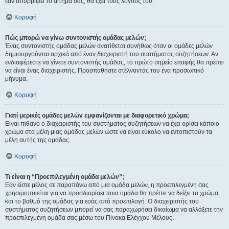
εάν απορρίψει το αίτημα σας, θα έχει τους λόγους του.
Κορυφή
Πώς μπορώ να γίνω συντονιστής ομάδας μελών;
Ένας συντονιστής ομάδας μελών ανατίθεται συνήθως όταν οι ομάδες μελών
δημιουργούνται αρχικά από έναν διαχειριστή του συστήματος συζητήσεων. Αν
ενδιαφέρεστε να γίνετε συντονιστής ομάδας, το πρώτο σημείο επαφής θα πρέπει
να είναι ένας διαχειριστής. Προσπαθήστε στέλνοντάς του ένα προσωπικό
μήνυμα.
Κορυφή
Γιατί μερικές ομάδες μελών εμφανίζονται με διαφορετικό χρώμα;
Είναι πιθανό ο διαχειριστής του συστήματος συζητήσεων να έχει ορίσει κάποιο
χρώμα στα μέλη μιας ομάδας μελών ώστε να είναι εύκολο να εντοπιστούν τα
μέλη αυτής της ομάδας.
Κορυφή
Τι είναι η “Προεπιλεγμένη ομάδα μελών”;
Εάν είστε μέλος σε παραπάνω από μια ομάδα μελών, η προεπιλεγμένη σας
χρησιμοποιείται για να προσδιορίσει ποια ομάδα θα πρέπει να δείξει το χρώμα
και το βαθμό της ομάδας για εσάς από προεπιλογή. Ο διαχειριστής του
συστήματος συζητήσεων μπορεί να σας παραχωρήσει δικαίωμα να αλλάξετε την
προεπιλεγμένη ομάδα σας μέσω του Πίνακα Ελέγχου Μέλους.