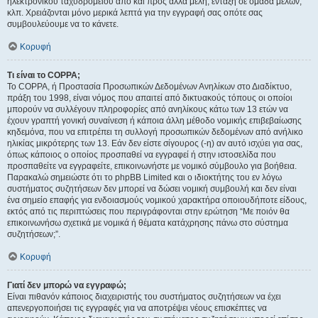
ηλεκτρονικού ταχυδρομείου από και προς άλλα μέλη, ένταξη σε ομάδα μελών,
κλπ. Χρειάζονται μόνο μερικά λεπτά για την εγγραφή σας οπότε σας
συμβουλεύουμε να το κάνετε.
Κορυφή
Τι είναι το COPPA;
Το COPPA, ή Προστασία Προσωπικών Δεδομένων Ανηλίκων στο Διαδίκτυο,
πράξη του 1998, είναι νόμος που απαιτεί από δικτυακούς τόπους οι οποίοι
μπορούν να συλλέγουν πληροφορίες από ανηλίκους κάτω των 13 ετών να
έχουν γραπτή γονική συναίνεση ή κάποια άλλη μέθοδο νομικής επιβεβαίωσης
κηδεμόνα, που να επιτρέπει τη συλλογή προσωπικών δεδομένων από ανήλικο
ηλικίας μικρότερης των 13. Εάν δεν είστε σίγουρος (-η) αν αυτό ισχύει για σας,
όπως κάποιος ο οποίος προσπαθεί να εγγραφεί ή στην ιστοσελίδα που
προσπαθείτε να εγγραφείτε, επικοινωνήστε με νομικό σύμβουλο για βοήθεια.
Παρακαλώ σημειώστε ότι το phpBB Limited και ο ιδιοκτήτης του εν λόγω
συστήματος συζητήσεων δεν μπορεί να δώσει νομική συμβουλή και δεν είναι
ένα σημείο επαφής για ενδοιασμούς νομικού χαρακτήρα οποιουδήποτε είδους,
εκτός από τις περιπτώσεις που περιγράφονται στην ερώτηση “Με ποιόν θα
επικοινωνήσω σχετικά με νομικά ή θέματα κατάχρησης πάνω στο σύστημα
συζητήσεων;”.
Κορυφή
Γιατί δεν μπορώ να εγγραφώ;
Είναι πιθανόν κάποιος διαχειριστής του συστήματος συζητήσεων να έχει
απενεργοποιήσει τις εγγραφές για να αποτρέψει νέους επισκέπτες να