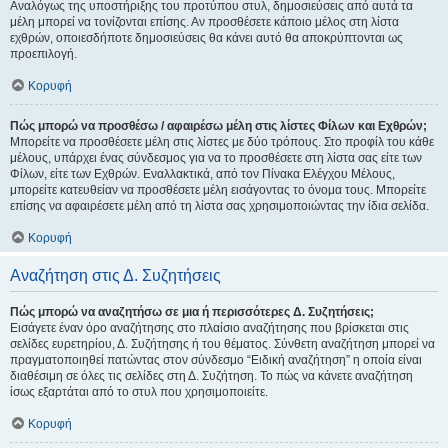
Αναλόγως της υποστήριξης του προτύπου στυλ, δημοσιεύσεις από αυτά τα
μέλη μπορεί να τονίζονται επίσης. Αν προσθέσετε κάποιο μέλος στη λίστα
εχθρών, οποιεσδήποτε δημοσιεύσεις θα κάνει αυτό θα αποκρύπτονται ως
προεπιλογή.
Κορυφή
Πώς μπορώ να προσθέσω / αφαιρέσω μέλη στις λίστες Φίλων και Εχθρών;
Μπορείτε να προσθέσετε μέλη στις λίστες με δύο τρόπους. Στο προφίλ του κάθε
μέλους, υπάρχει ένας σύνδεσμος για να το προσθέσετε στη λίστα σας είτε των
Φίλων, είτε των Εχθρών. Εναλλακτικά, από τον Πίνακα Ελέγχου Μέλους,
μπορείτε κατευθείαν να προσθέσετε μέλη εισάγοντας το όνομα τους. Μπορείτε
επίσης να αφαιρέσετε μέλη από τη λίστα σας χρησιμοποιώντας την ίδια σελίδα.
Κορυφή
Αναζήτηση στις Δ. Συζητήσεις
Πώς μπορώ να αναζητήσω σε μια ή περισσότερες Δ. Συζητήσεις;
Εισάγετε έναν όρο αναζήτησης στο πλαίσιο αναζήτησης που βρίσκεται στις
σελίδες ευρετηρίου, Δ. Συζήτησης ή του θέματος. Σύνθετη αναζήτηση μπορεί να
πραγματοποιηθεί πατώντας στον σύνδεσμο “Ειδική αναζήτηση” η οποία είναι
διαθέσιμη σε όλες τις σελίδες στη Δ. Συζήτηση. Το πώς να κάνετε αναζήτηση
ίσως εξαρτάται από το στυλ που χρησιμοποιείτε.
Κορυφή