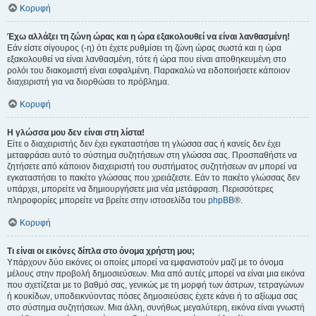
Κορυφή
Έχω αλλάξει τη ζώνη ώρας και η ώρα εξακολουθεί να είναι λανθασμένη!
Εάν είστε σίγουρος (-η) ότι έχετε ρυθμίσει τη ζώνη ώρας σωστά και η ώρα
εξακολουθεί να είναι λανθασμένη, τότε ή ώρα που είναι αποθηκευμένη στο
ρολόι του διακομιστή είναι εσφαλμένη. Παρακαλώ να ειδοποιήσετε κάποιον
διαχειριστή για να διορθώσει το πρόβλημα.
Κορυφή
Η γλώσσα μου δεν είναι στη λίστα!
Είτε ο διαχειριστής δεν έχει εγκαταστήσει τη γλώσσα σας ή κανείς δεν έχει
μεταφράσει αυτό το σύστημα συζητήσεων στη γλώσσα σας. Προσπαθήστε να
ζητήσετε από κάποιον διαχειριστή του συστήματος συζητήσεων αν μπορεί να
εγκαταστήσει το πακέτο γλώσσας που χρειάζεστε. Εάν το πακέτο γλώσσας δεν
υπάρχει, μπορείτε να δημιουργήσετε μια νέα μετάφραση. Περισσότερες
πληροφορίες μπορείτε να βρείτε στην ιστοσελίδα του
phpBB
®.
Κορυφή
Τι είναι οι εικόνες δίπλα στο όνομα χρήστη μου;
Υπάρχουν δύο εικόνες οι οποίες μπορεί να εμφανιστούν μαζί με το όνομα
μέλους στην προβολή δημοσιεύσεων. Μια από αυτές μπορεί να είναι μια εικόνα
που σχετίζεται με το βαθμό σας, γενικώς με τη μορφή των άστρων, τετραγώνων
ή κουκίδων, υποδεικνύοντας πόσες δημοσιεύσεις έχετε κάνει ή το αξίωμα σας
στο σύστημα συζητήσεων. Μια άλλη, συνήθως μεγαλύτερη, εικόνα είναι γνωστή