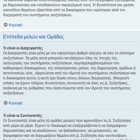
Τα εικονίδια θεμάτων είναι επιλεγμένες εικόνες από τον συγγραφέα σχετιζόμενες
με δημοσιεύσεις και υποδεικνύουν περιεχόμενό τους. Η δυνατότητα για χρήση
εικονιδίων θεμάτων εξαρτάται από τα δικαιώματα που ορίστηκαν από τον
διαχειριστή του συστήματος συζητήσεων.
Κορυφή
Επίπεδα μελών και Ομάδες
Τι είναι οι Διαχειριστές;
Οι Διαχειριστές είναι μέλη με τον υψηλότερο βαθμό ελέγχου σε όλο το σύστημα
συζητήσεων. Τα μέλη αυτά μπορούν να ελέγχουν όλες τις πτυχές της
λειτουργίας του συστήματος συζητήσεων, συμπεριλαμβανομένων του
καθορισμού δικαιωμάτων, της απαγόρευσης μελών, της δημιουργίας ομάδων ή
συντονιστών, κλπ., εξαρτώνται από τον ιδρυτή του συστήματος συζητήσεων και
τι δικαιώματα αυτός ή αυτή έχει δώσει στους άλλους διαχειριστές. Μπορούν
επίσης να έχουν πλήρεις δυνατότητες συντονιστή σε όλες τις Δ. Συζητήσεις,
ανάλογα με τις ρυθμίσεις που διατυπώνεται από τον ιδρυτή του συστήματος
συζητήσεων.
Κορυφή
Τι είναι οι Συντονιστές;
Οι Συντονιστές είναι μέλη (ή ομάδες μελών) που φροντίζουν τις Δ. Συζητήσεις
από μέρα σε μέρα. Έχουν το δικαίωμα να επεξεργάζονται ή να διαγράφουν
δημοσιεύσεις και να κλειδώνουν, να ξεκλειδώνουν, να μετακινούν, να
διαγράφουν και να διαχωρίζουν θέματα στη Δ. Συζήτηση που συντονίζουν.