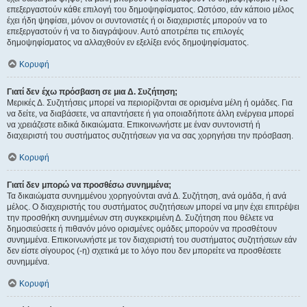
επεξεργαστούν κάθε επιλογή του δημοψηφίσματος. Ωστόσο, εάν κάποιο μέλος
έχει ήδη ψηφίσει, μόνον οι συντονιστές ή οι διαχειριστές μπορούν να το
επεξεργαστούν ή να το διαγράψουν. Αυτό αποτρέπει τις επιλογές
δημοψηφίσματος να αλλαχθούν εν εξελίξει ενός δημοψηφίσματος.
Κορυφή
Γιατί δεν έχω πρόσβαση σε μια Δ. Συζήτηση;
Μερικές Δ. Συζητήσεις μπορεί να περιορίζονται σε ορισμένα μέλη ή ομάδες. Για
να δείτε, να διαβάσετε, να απαντήσετε ή για οποιαδήποτε άλλη ενέργεια μπορεί
να χρειάζεστε ειδικά δικαιώματα. Επικοινωνήστε με έναν συντονιστή ή
διαχειριστή του συστήματος συζητήσεων για να σας χορηγήσει την πρόσβαση.
Κορυφή
Γιατί δεν μπορώ να προσθέσω συνημμένα;
Τα δικαιώματα συνημμένου χορηγούνται ανά Δ. Συζήτηση, ανά ομάδα, ή ανά
μέλος. Ο διαχειριστής του συστήματος συζητήσεων μπορεί να μην έχει επιτρέψει
την προσθήκη συνημμένων στη συγκεκριμένη Δ. Συζήτηση που θέλετε να
δημοσιεύσετε ή πιθανόν μόνο ορισμένες ομάδες μπορούν να προσθέτουν
συνημμένα. Επικοινωνήστε με τον διαχειριστή του συστήματος συζητήσεων εάν
δεν είστε σίγουρος (-η) σχετικά με το λόγο που δεν μπορείτε να προσθέσετε
συνημμένα.
Κορυφή