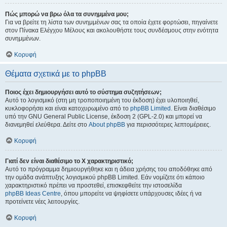
Πώς μπορώ να βρω όλα τα συνημμένα μου;
Για να βρείτε τη λίστα των συνημμένων σας τα οποία έχετε φορτώσει, πηγαίνετε
στον Πίνακα Ελέγχου Μέλους και ακολουθήστε τους συνδέσμους στην ενότητα
συνημμένων.
Κορυφή
Θέματα σχετικά με το phpBB
Ποιος έχει δημιουργήσει αυτό το σύστημα συζητήσεων;
Αυτό το λογισμικό (στη μη τροποποιημένη του έκδοση) έχει υλοποιηθεί,
κυκλοφορήσει και είναι κατοχυρωμένο από το
phpBB Limited
. Είναι διαθέσιμο
υπό την GNU General Public License, έκδοση 2 (GPL-2.0) και μπορεί να
διανεμηθεί ελεύθερα. Δείτε στο
About phpBB
για περισσότερες λεπτομέρειες.
Κορυφή
Γιατί δεν είναι διαθέσιμο το Χ χαρακτηριστικό;
Αυτό το πρόγραμμα δημιουργήθηκε και η άδεια χρήσης του αποδόθηκε από
την ομάδα ανάπτυξης λογισμικού phpBB Limited. Εάν νομίζετε ότι κάποιο
χαρακτηριστικό πρέπει να προστεθεί, επισκεφθείτε την ιστοσελίδα
phpBB Ideas Centre
, όπου μπορείτε να ψηφίσετε υπάρχουσες ιδέες ή να
προτείνετε νέες λειτουργίες.
Κορυφή