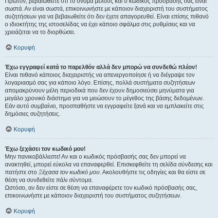
Πρώτον, βεβαιωθείτε ότι το όνομα μέλους και ο κωδικός πρόσβασής σας είναι
σωστά. Αν είναι σωστά, επικοινωνήστε με κάποιον διαχειριστή του συστήματος
συζητήσεων για να βεβαιωθείτε ότι δεν έχετε απαγορευθεί. Είναι επίσης πιθανό
ο ιδιοκτήτης της ιστοσελίδας να έχει κάποιο σφάλμα στις ρυθμίσεις και να
χρειάζεται να το διορθώσει.
Κορυφή
Έχω εγγραφεί κατά το παρελθόν αλλά δεν μπορώ να συνδεθώ πλέον!
Είναι πιθανό κάποιος διαχειριστής να απενεργοποίησε ή να διέγραψε τον
λογαριασμό σας για κάποιο λόγο. Επίσης, πολλά συστήματα συζητήσεων
απομακρύνουν μέλη περιοδικά που δεν έχουν δημοσιεύσει μηνύματα για
μεγάλο χρονικό διάστημα για να μειώσουν το μέγεθος της βάσης δεδομένων.
Εάν αυτό συμβαίνει, προσπαθήστε να εγγραφείτε ξανά και να εμπλακείτε στις
δημόσιες συζητήσεις.
Κορυφή
Έχω ξεχάσει τον κωδικό μου!
Μην πανικοβάλλεστε! Αν και ο κωδικός πρόσβασής σας δεν μπορεί να
ανακτηθεί, μπορεί εύκολα να επαναφερθεί. Επισκεφθείτε τη σελίδα σύνδεσης και
πατήστε στο
Ξέχασα τον κωδικό μου
. Ακολουθήστε τις οδηγίες και θα είστε σε
θέση να συνδεθείτε πάλι σύντομα.
Ωστόσο, αν δεν είστε σε θέση να επαναφέρετε τον κωδικό πρόσβασής σας,
επικοινωνήστε με κάποιον διαχειριστή του συστήματος συζητήσεων.
Κορυφή