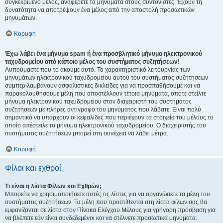
συγκεκριμένο μέλος, αναφέρετε τα μηνύματα στους συντονιστές. Έχουν τη
δυνατότητα να αποτρέψουν ένα μέλος από την αποστολή προσωπικών
μηνυμάτων.
Κορυφή
Έχω λάβει ένα μήνυμα spam ή ένα προσβλητικό μήνυμα ηλεκτρονικού
ταχυδρομείου από κάποιο μέλος του συστήματος συζητήσεων!
Λυπούμαστε που το ακούμε αυτό. Το χαρακτηριστικό λειτουργίας των
μηνυμάτων ηλεκτρονικού ταχυδρομείου αυτού του συστήματος συζητήσεων
συμπεριλαμβάνουν ασφαλιστικές δικλείδες για να προσπαθήσουμε και να
παρακολουθήσουμε μέλη που αποστέλλουν τέτοια μηνύματα, οπότε στείλτε
μήνυμα ηλεκτρονικού ταχυδρομείου στον διαχειριστή του συστήματος
συζητήσεων με πλήρες αντίγραφο του μηνύματος που λάβατε. Είναι πολύ
σημαντικό να υπάρχουν οι κεφαλίδες που περιέχουν τα στοιχεία του μέλους το
οποίο απέστειλε το μήνυμα ηλεκτρονικού ταχυδρομείου. Ο διαχειριστής του
συστήματος συζητήσεων μπορεί στη συνέχεια να λάβει μέτρα.
Κορυφή
Φίλοι και εχθροί
Τι είναι η λίστα Φίλων και Εχθρών;
Μπορείτε να χρησιμοποιήσετε αυτές τις λίστες για να οργανώσετε τα μέλη του
συστήματος συζητήσεων. Τα μέλη που προστίθενται στη λίστα φίλων σας θα
εμφανίζονται σε λίστα στον Πίνακα Ελέγχου Μέλους για γρήγορη πρόσβαση για
να βλέπετε εάν είναι συνδεδεμένοι και να στέλνετε προσωπικά μηνύματα.