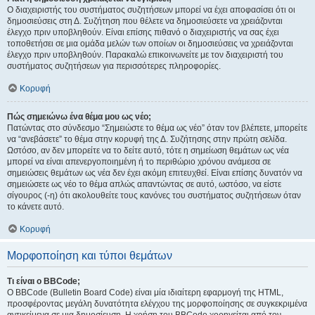
Ο διαχειριστής του συστήματος συζητήσεων μπορεί να έχει αποφασίσει ότι οι
δημοσιεύσεις στη Δ. Συζήτηση που θέλετε να δημοσιεύσετε να χρειάζονται
έλεγχο πριν υποβληθούν. Είναι επίσης πιθανό ο διαχειριστής να σας έχει
τοποθετήσει σε μια ομάδα μελών των οποίων οι δημοσιεύσεις να χρειάζονται
έλεγχο πριν υποβληθούν. Παρακαλώ επικοινωνείτε με τον διαχειριστή του
συστήματος συζητήσεων για περισσότερες πληροφορίες.
Κορυφή
Πώς σημειώνω ένα θέμα μου ως νέο;
Πατώντας στο σύνδεσμο “Σημειώστε το θέμα ως νέο” όταν τον βλέπετε, μπορείτε
να “ανεβάσετε” το θέμα στην κορυφή της Δ. Συζήτησης στην πρώτη σελίδα.
Ωστόσο, αν δεν μπορείτε να το δείτε αυτό, τότε η σημείωση θεμάτων ως νέα
μπορεί να είναι απενεργοποιημένη ή το περιθώριο χρόνου ανάμεσα σε
σημειώσεις θεμάτων ως νέα δεν έχει ακόμη επιτευχθεί. Είναι επίσης δυνατόν να
σημειώσετε ως νέο το θέμα απλώς απαντώντας σε αυτό, ωστόσο, να είστε
σίγουρος (-η) ότι ακολουθείτε τους κανόνες του συστήματος συζητήσεων όταν
το κάνετε αυτό.
Κορυφή
Μορφοποίηση και τύποι θεμάτων
Τι είναι ο BBCode;
Ο BBCode (Bulletin Board Code) είναι μία ιδιαίτερη εφαρμογή της HTML,
προσφέροντας μεγάλη δυνατότητα ελέγχου της μορφοποίησης σε συγκεκριμένα