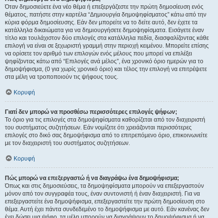
Όταν δημοσιεύετε ένα νέο θέμα ή επεξεργάζεστε την πρώτη δημοσίευση ενός
θέματος, πατήστε στην καρτέλα “Δημιουργία δημοψηφίσματος” κάτω από την
κύρια φόρμα δημοσίευσης. Εάν δεν μπορείτε να το δείτε αυτό, δεν έχετε τα
κατάλληλα δικαιώματα για να δημιουργήσετε δημοψηφίσματα. Εισάγετε έναν
τίτλο και τουλάχιστον δύο επιλογές στα κατάλληλα πεδία, διασφαλίζοντας κάθε
επιλογή να είναι σε ξεχωριστή γραμμή στην περιοχή κειμένου. Μπορείτε επίσης
να ορίσετε τον αριθμό των επιλογών ενός μέλους που μπορεί να επιλέξει
ψηφίζοντας κάτω από “Επιλογές ανά μέλος”, ένα χρονικό όριο ημερών για το
δημοψήφισμα, (0 για χωρίς χρονικό όριο) και τέλος την επιλογή να επιτρέψετε
στα μέλη να τροποποιούν τις ψήφους τους.
Κορυφή
Γιατί δεν μπορώ να προσθέσω περισσότερες επιλογές ψήφων;
Το όριο για τις επιλογές στα δημοψηφίσματα καθορίζεται από τον διαχειριστή
του συστήματος συζητήσεων. Εάν νομίζετε ότι χρειάζονται περισσότερες
επιλογές στο δικό σας δημοψήφισμα από το επιτρεπόμενο όριο, επικοινωνείτε
με τον διαχειριστή του συστήματος συζητήσεων.
Κορυφή
Πώς μπορώ να επεξεργαστώ ή να διαγράψω ένα δημοψήφισμα;
Όπως και στις δημοσιεύσεις, τα δημοψηφίσματα μπορούν να επεξεργαστούν
μόνον από τον συγγραφέα τους, έναν συντονιστή ή έναν διαχειριστή. Για να
επεξεργαστείτε ένα δημοψήφισμα, επεξεργαστείτε την πρώτη δημοσίευση στο
θέμα. Αυτή έχει πάντα συνδεδεμένο το δημοψήφισμα με αυτό. Εάν κανένας δεν
έχει δώσει μια ψήφο, τα μέλη μπορούν να διαγράψουν το δημοψήφισμα ή να