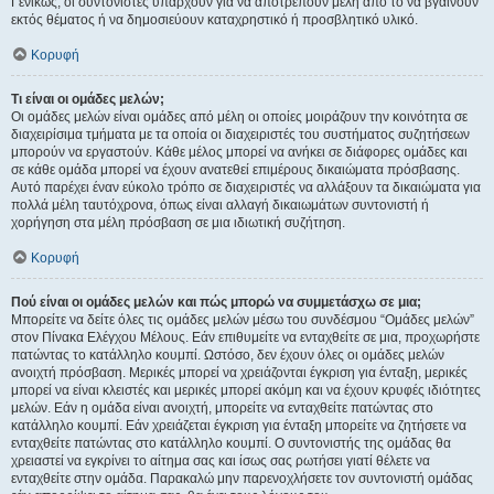
Γενικώς, οι συντονιστές υπάρχουν για να αποτρέπουν μέλη από το να βγαίνουν
εκτός θέματος ή να δημοσιεύουν καταχρηστικό ή προσβλητικό υλικό.
Κορυφή
Τι είναι οι ομάδες μελών;
Οι ομάδες μελών είναι ομάδες από μέλη οι οποίες μοιράζουν την κοινότητα σε
διαχειρίσιμα τμήματα με τα οποία οι διαχειριστές του συστήματος συζητήσεων
μπορούν να εργαστούν. Κάθε μέλος μπορεί να ανήκει σε διάφορες ομάδες και
σε κάθε ομάδα μπορεί να έχουν ανατεθεί επιμέρους δικαιώματα πρόσβασης.
Αυτό παρέχει έναν εύκολο τρόπο σε διαχειριστές να αλλάξουν τα δικαιώματα για
πολλά μέλη ταυτόχρονα, όπως είναι αλλαγή δικαιωμάτων συντονιστή ή
χορήγηση στα μέλη πρόσβαση σε μια ιδιωτική συζήτηση.
Κορυφή
Πού είναι οι ομάδες μελών και πώς μπορώ να συμμετάσχω σε μια;
Μπορείτε να δείτε όλες τις ομάδες μελών μέσω του συνδέσμου “Ομάδες μελών”
στον Πίνακα Ελέγχου Μέλους. Εάν επιθυμείτε να ενταχθείτε σε μια, προχωρήστε
πατώντας το κατάλληλο κουμπί. Ωστόσο, δεν έχουν όλες οι ομάδες μελών
ανοιχτή πρόσβαση. Μερικές μπορεί να χρειάζονται έγκριση για ένταξη, μερικές
μπορεί να είναι κλειστές και μερικές μπορεί ακόμη και να έχουν κρυφές ιδιότητες
μελών. Εάν η ομάδα είναι ανοιχτή, μπορείτε να ενταχθείτε πατώντας στο
κατάλληλο κουμπί. Εάν χρειάζεται έγκριση για ένταξη μπορείτε να ζητήσετε να
ενταχθείτε πατώντας στο κατάλληλο κουμπί. Ο συντονιστής της ομάδας θα
χρειαστεί να εγκρίνει το αίτημα σας και ίσως σας ρωτήσει γιατί θέλετε να
ενταχθείτε στην ομάδα. Παρακαλώ μην παρενοχλήσετε τον συντονιστή ομάδας