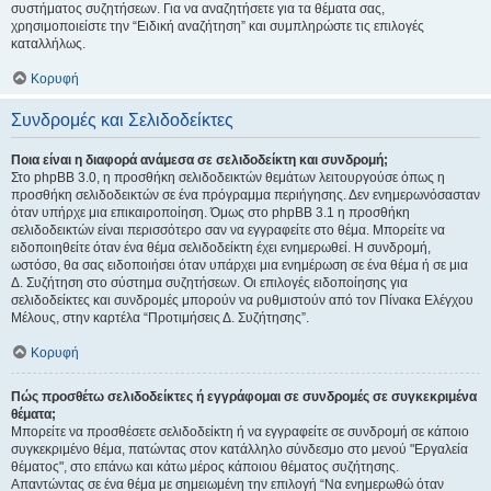
συστήματος συζητήσεων. Για να αναζητήσετε για τα θέματα σας,
χρησιμοποιείστε την “Ειδική αναζήτηση” και συμπληρώστε τις επιλογές
καταλλήλως.
Κορυφή
Συνδρομές και Σελιδοδείκτες
Ποια είναι η διαφορά ανάμεσα σε σελιδοδείκτη και συνδρομή;
Στο phpBB 3.0, η προσθήκη σελιδοδεικτών θεμάτων λειτουργούσε όπως η
προσθήκη σελιδοδεικτών σε ένα πρόγραμμα περιήγησης. Δεν ενημερωνόσασταν
όταν υπήρχε μια επικαιροποίηση. Όμως στο phpBB 3.1 η προσθήκη
σελιδοδεικτών είναι περισσότερο σαν να εγγραφείτε στο θέμα. Μπορείτε να
ειδοποιηθείτε όταν ένα θέμα σελιδοδείκτη έχει ενημερωθεί. Η συνδρομή,
ωστόσο, θα σας ειδοποιήσει όταν υπάρχει μια ενημέρωση σε ένα θέμα ή σε μια
Δ. Συζήτηση στο σύστημα συζητήσεων. Οι επιλογές ειδοποίησης για
σελιδοδείκτες και συνδρομές μπορούν να ρυθμιστούν από τον Πίνακα Ελέγχου
Μέλους, στην καρτέλα “Προτιμήσεις Δ. Συζήτησης”.
Κορυφή
Πώς προσθέτω σελιδοδείκτες ή εγγράφομαι σε συνδρομές σε συγκεκριμένα
θέματα;
Μπορείτε να προσθέσετε σελιδοδείκτη ή να εγγραφείτε σε συνδρομή σε κάποιο
συγκεκριμένο θέμα, πατώντας στον κατάλληλο σύνδεσμο στο μενού "Εργαλεία
θέματος", στο επάνω και κάτω μέρος κάποιου θέματος συζήτησης.
Απαντώντας σε ένα θέμα με σημειωμένη την επιλογή “Να ενημερωθώ όταν