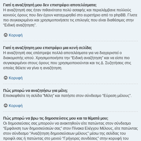
Γιατί η αναζήτησή μου δεν επιστρέφει αποτελέσματα;
Η αναζήτησή σας ήταν πιθανότατα πολύ ασαφής και περιελάμβανε πολλούς
κοινούς όρους που δεν έχουν καταχωρηθεί στο ευρετήριο από το phpBB. Γίνετε
πιο συγκεκριμένοι και χρησιμοποιήσετε τις επιλογές που είναι διαθέσιμες στην
“Ειδική αναζήτηση”.
Κορυφή
Γιατί η αναζήτηση μου επιστρέφει μια κενή σελίδα;
Η αναζήτησή σας επέστρεψε πολλά αποτελέσματα για να διαχειριστεί ο
διακομιστής ιστού. Χρησιμοποιήστε την “Ειδική αναζήτηση” και να είστε πιο
συγκεκριμένοι στους όρους που χρησιμοποιούνται και τις Δ. Συζητήσεις στις
οποίες θέλετε να γίνει η αναζήτηση.
Κορυφή
Πώς μπορώ να αναζητήσω για μέλη;
Επισκεφθείτε τη σελίδα "Μέλη" και πατήστε στον σύνδεσμο “Εύρεση μέλους”.
Κορυφή
Πώς μπορώ να βρω τις δημοσιεύσεις μου και τα θέματά μου;
Οι δημοσιεύσεις σας μπορούν να ανακτηθούν είτε πατώντας στον σύνδεσμο
“Εμφάνιση των δημοσιεύσεών σας” στον Πίνακα Ελέγχου Μέλους, είτε πατώντας
στον σύνδεσμο “Αναζήτηση δημοσιεύσεων μέλους” μέσω της σελίδας του
προφίλ σας ή πατώντας στο μενού “Γρήγορες συνδέσεις” στην κορυφή του