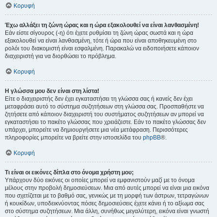
Κορυφή
Έχω αλλάξει τη ζώνη ώρας και η ώρα εξακολουθεί να είναι λανθασμένη!
Εάν είστε σίγουρος (-η) ότι έχετε ρυθμίσει τη ζώνη ώρας σωστά και η ώρα
εξακολουθεί να είναι λανθασμένη, τότε ή ώρα που είναι αποθηκευμένη στο
ρολόι του διακομιστή είναι εσφαλμένη. Παρακαλώ να ειδοποιήσετε κάποιον
διαχειριστή για να διορθώσει το πρόβλημα.
Κορυφή
Η γλώσσα μου δεν είναι στη λίστα!
Είτε ο διαχειριστής δεν έχει εγκαταστήσει τη γλώσσα σας ή κανείς δεν έχει
μεταφράσει αυτό το σύστημα συζητήσεων στη γλώσσα σας. Προσπαθήστε να
ζητήσετε από κάποιον διαχειριστή του συστήματος συζητήσεων αν μπορεί να
εγκαταστήσει το πακέτο γλώσσας που χρειάζεστε. Εάν το πακέτο γλώσσας δεν
υπάρχει, μπορείτε να δημιουργήσετε μια νέα μετάφραση. Περισσότερες
πληροφορίες μπορείτε να βρείτε στην ιστοσελίδα του
phpBB
®.
Κορυφή
Τι είναι οι εικόνες δίπλα στο όνομα χρήστη μου;
Υπάρχουν δύο εικόνες οι οποίες μπορεί να εμφανιστούν μαζί με το όνομα
μέλους στην προβολή δημοσιεύσεων. Μια από αυτές μπορεί να είναι μια εικόνα
που σχετίζεται με το βαθμό σας, γενικώς με τη μορφή των άστρων, τετραγώνων
ή κουκίδων, υποδεικνύοντας πόσες δημοσιεύσεις έχετε κάνει ή το αξίωμα σας
στο σύστημα συζητήσεων. Μια άλλη, συνήθως μεγαλύτερη, εικόνα είναι γνωστή