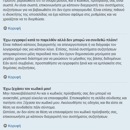
Πρώτον, βεβαιωθείτε ότι το όνομα μέλους και ο κωδικός πρόσβασής σας είναι
σωστά. Αν είναι σωστά, επικοινωνήστε με κάποιον διαχειριστή του συστήματος
συζητήσεων για να βεβαιωθείτε ότι δεν έχετε απαγορευθεί. Είναι επίσης πιθανό
ο ιδιοκτήτης της ιστοσελίδας να έχει κάποιο σφάλμα στις ρυθμίσεις και να
χρειάζεται να το διορθώσει.
Κορυφή
Έχω εγγραφεί κατά το παρελθόν αλλά δεν μπορώ να συνδεθώ πλέον!
Είναι πιθανό κάποιος διαχειριστής να απενεργοποίησε ή να διέγραψε τον
λογαριασμό σας για κάποιο λόγο. Επίσης, πολλά συστήματα συζητήσεων
απομακρύνουν μέλη περιοδικά που δεν έχουν δημοσιεύσει μηνύματα για
μεγάλο χρονικό διάστημα για να μειώσουν το μέγεθος της βάσης δεδομένων.
Εάν αυτό συμβαίνει, προσπαθήστε να εγγραφείτε ξανά και να εμπλακείτε στις
δημόσιες συζητήσεις.
Κορυφή
Έχω ξεχάσει τον κωδικό μου!
Μην πανικοβάλλεστε! Αν και ο κωδικός πρόσβασής σας δεν μπορεί να
ανακτηθεί, μπορεί εύκολα να επαναφερθεί. Επισκεφθείτε τη σελίδα σύνδεσης και
πατήστε στο
Ξέχασα τον κωδικό μου
. Ακολουθήστε τις οδηγίες και θα είστε σε
θέση να συνδεθείτε πάλι σύντομα.
Ωστόσο, αν δεν είστε σε θέση να επαναφέρετε τον κωδικό πρόσβασής σας,
επικοινωνήστε με κάποιον διαχειριστή του συστήματος συζητήσεων.
Κορυφή