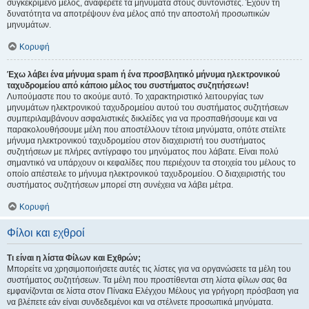
συγκεκριμένο μέλος, αναφέρετε τα μηνύματα στους συντονιστές. Έχουν τη
δυνατότητα να αποτρέψουν ένα μέλος από την αποστολή προσωπικών
μηνυμάτων.
Κορυφή
Έχω λάβει ένα μήνυμα spam ή ένα προσβλητικό μήνυμα ηλεκτρονικού
ταχυδρομείου από κάποιο μέλος του συστήματος συζητήσεων!
Λυπούμαστε που το ακούμε αυτό. Το χαρακτηριστικό λειτουργίας των
μηνυμάτων ηλεκτρονικού ταχυδρομείου αυτού του συστήματος συζητήσεων
συμπεριλαμβάνουν ασφαλιστικές δικλείδες για να προσπαθήσουμε και να
παρακολουθήσουμε μέλη που αποστέλλουν τέτοια μηνύματα, οπότε στείλτε
μήνυμα ηλεκτρονικού ταχυδρομείου στον διαχειριστή του συστήματος
συζητήσεων με πλήρες αντίγραφο του μηνύματος που λάβατε. Είναι πολύ
σημαντικό να υπάρχουν οι κεφαλίδες που περιέχουν τα στοιχεία του μέλους το
οποίο απέστειλε το μήνυμα ηλεκτρονικού ταχυδρομείου. Ο διαχειριστής του
συστήματος συζητήσεων μπορεί στη συνέχεια να λάβει μέτρα.
Κορυφή
Φίλοι και εχθροί
Τι είναι η λίστα Φίλων και Εχθρών;
Μπορείτε να χρησιμοποιήσετε αυτές τις λίστες για να οργανώσετε τα μέλη του
συστήματος συζητήσεων. Τα μέλη που προστίθενται στη λίστα φίλων σας θα
εμφανίζονται σε λίστα στον Πίνακα Ελέγχου Μέλους για γρήγορη πρόσβαση για
να βλέπετε εάν είναι συνδεδεμένοι και να στέλνετε προσωπικά μηνύματα.