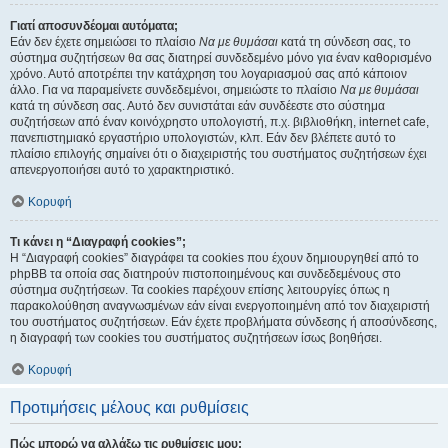
Γιατί αποσυνδέομαι αυτόματα;
Εάν δεν έχετε σημειώσει το πλαίσιο
Να με θυμάσαι
κατά τη σύνδεση σας, το
σύστημα συζητήσεων θα σας διατηρεί συνδεδεμένο μόνο για έναν καθορισμένο
χρόνο. Αυτό αποτρέπει την κατάχρηση του λογαριασμού σας από κάποιον
άλλο. Για να παραμείνετε συνδεδεμένοι, σημειώστε το πλαίσιο
Να με θυμάσαι
κατά τη σύνδεση σας. Αυτό δεν συνιστάται εάν συνδέεστε στο σύστημα
συζητήσεων από έναν κοινόχρηστο υπολογιστή, π.χ. βιβλιοθήκη, internet cafe,
πανεπιστημιακό εργαστήριο υπολογιστών, κλπ. Εάν δεν βλέπετε αυτό το
πλαίσιο επιλογής σημαίνει ότι ο διαχειριστής του συστήματος συζητήσεων έχει
απενεργοποιήσει αυτό το χαρακτηριστικό.
Κορυφή
Τι κάνει η “Διαγραφή cookies”;
Η “Διαγραφή cookies” διαγράφει τα cookies που έχουν δημιουργηθεί από το
phpBB τα οποία σας διατηρούν πιστοποιημένους και συνδεδεμένους στο
σύστημα συζητήσεων. Τα cookies παρέχουν επίσης λειτουργίες όπως η
παρακολούθηση αναγνωσμένων εάν είναι ενεργοποιημένη από τον διαχειριστή
του συστήματος συζητήσεων. Εάν έχετε προβλήματα σύνδεσης ή αποσύνδεσης,
η διαγραφή των cookies του συστήματος συζητήσεων ίσως βοηθήσει.
Κορυφή
Προτιμήσεις μέλους και ρυθμίσεις
Πώς μπορώ να αλλάξω τις ρυθμίσεις μου;