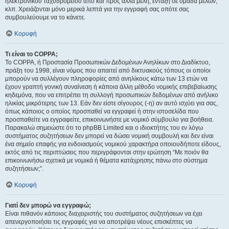
ηλεκτρονικού ταχυδρομείου από και προς άλλα μέλη, ένταξη σε ομάδα μελών,
κλπ. Χρειάζονται μόνο μερικά λεπτά για την εγγραφή σας οπότε σας
συμβουλεύουμε να το κάνετε.
Κορυφή
Τι είναι το COPPA;
Το COPPA, ή Προστασία Προσωπικών Δεδομένων Ανηλίκων στο Διαδίκτυο,
πράξη του 1998, είναι νόμος που απαιτεί από δικτυακούς τόπους οι οποίοι
μπορούν να συλλέγουν πληροφορίες από ανηλίκους κάτω των 13 ετών να
έχουν γραπτή γονική συναίνεση ή κάποια άλλη μέθοδο νομικής επιβεβαίωσης
κηδεμόνα, που να επιτρέπει τη συλλογή προσωπικών δεδομένων από ανήλικο
ηλικίας μικρότερης των 13. Εάν δεν είστε σίγουρος (-η) αν αυτό ισχύει για σας,
όπως κάποιος ο οποίος προσπαθεί να εγγραφεί ή στην ιστοσελίδα που
προσπαθείτε να εγγραφείτε, επικοινωνήστε με νομικό σύμβουλο για βοήθεια.
Παρακαλώ σημειώστε ότι το phpBB Limited και ο ιδιοκτήτης του εν λόγω
συστήματος συζητήσεων δεν μπορεί να δώσει νομική συμβουλή και δεν είναι
ένα σημείο επαφής για ενδοιασμούς νομικού χαρακτήρα οποιουδήποτε είδους,
εκτός από τις περιπτώσεις που περιγράφονται στην ερώτηση “Με ποιόν θα
επικοινωνήσω σχετικά με νομικά ή θέματα κατάχρησης πάνω στο σύστημα
συζητήσεων;”.
Κορυφή
Γιατί δεν μπορώ να εγγραφώ;
Είναι πιθανόν κάποιος διαχειριστής του συστήματος συζητήσεων να έχει
απενεργοποιήσει τις εγγραφές για να αποτρέψει νέους επισκέπτες να