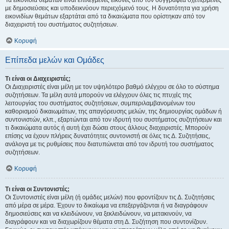
Τα εικονίδια θεμάτων είναι επιλεγμένες εικόνες από τον συγγραφέα σχετιζόμενες
με δημοσιεύσεις και υποδεικνύουν περιεχόμενό τους. Η δυνατότητα για χρήση
εικονιδίων θεμάτων εξαρτάται από τα δικαιώματα που ορίστηκαν από τον
διαχειριστή του συστήματος συζητήσεων.
Κορυφή
Επίπεδα μελών και Ομάδες
Τι είναι οι Διαχειριστές;
Οι Διαχειριστές είναι μέλη με τον υψηλότερο βαθμό ελέγχου σε όλο το σύστημα
συζητήσεων. Τα μέλη αυτά μπορούν να ελέγχουν όλες τις πτυχές της
λειτουργίας του συστήματος συζητήσεων, συμπεριλαμβανομένων του
καθορισμού δικαιωμάτων, της απαγόρευσης μελών, της δημιουργίας ομάδων ή
συντονιστών, κλπ., εξαρτώνται από τον ιδρυτή του συστήματος συζητήσεων και
τι δικαιώματα αυτός ή αυτή έχει δώσει στους άλλους διαχειριστές. Μπορούν
επίσης να έχουν πλήρεις δυνατότητες συντονιστή σε όλες τις Δ. Συζητήσεις,
ανάλογα με τις ρυθμίσεις που διατυπώνεται από τον ιδρυτή του συστήματος
συζητήσεων.
Κορυφή
Τι είναι οι Συντονιστές;
Οι Συντονιστές είναι μέλη (ή ομάδες μελών) που φροντίζουν τις Δ. Συζητήσεις
από μέρα σε μέρα. Έχουν το δικαίωμα να επεξεργάζονται ή να διαγράφουν
δημοσιεύσεις και να κλειδώνουν, να ξεκλειδώνουν, να μετακινούν, να
διαγράφουν και να διαχωρίζουν θέματα στη Δ. Συζήτηση που συντονίζουν.