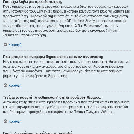
Γιατί έχω λάβει μια προειδοποίηση;
Κάθε διαχειριστής συστήματος συζητήσεων έχει δικό του σύνολο των κανόνων
στην ιστοσελίδα του. Εάν έχετε παραβεί κάποιο κανόνα, τότε ίσως να λάβατε μια
προειδοποίηση. Παρακαλώ σημειώστε ότι αυτό είναι απόφαση του διαχειριστή
του συστήματος συζητήσεων και το phpBB Limited δεν έχει τίποτα να κάνει με
τις προειδοποιήσεις στη συγκεκριμένη ιστοσελίδα. Επικοινωνήστε με τον
διαχειριστή του συστήματος συζητήσεων εάν δεν είστε σίγουρος (-η) γιατί
λάβατε την προειδοποίηση.
Κορυφή
Πώς μπορώ να αναφέρω δημοσιεύσεις σε έναν συντονιστή;
Εάν ο διαχειριστής του συστήματος συζητήσεων το έχει επιτρέψει, θα πρέπει να
δείτε ένα κουμπί για την αναφορά των δημοσιεύσεων δίπλα στη δημοσίευση
που θέλετε να αναφέρετε. Πατώντας θα καθοδηγηθείτε για τα απαιτούμενα
βήματα για να αναφέρετε τη δημοσίευση.
Κορυφή
Τι είναι το κουμπί “Αποθήκευση” στη δημοσίευση θέματος;
Αυτό σας επιτρέπει να αποθηκεύσετε προσχέδια που πρέπει να συμπληρωθούν
και να υποβληθούν σε μεταγενέστερη ημερομηνία. Για να επαναφορτώσετε ένα
αποθηκευμένο προσχέδιο, επισκεφθείτε τον Πίνακα Ελέγχου Μέλους.
Κορυφή
Γιατί η δημοσίευση χρειάζεται να εγκριθεί;