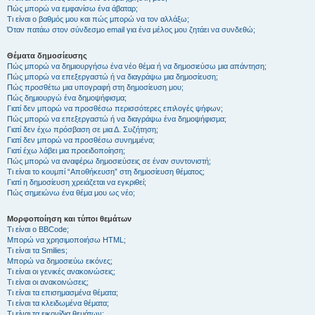
Πώς μπορώ να εμφανίσω ένα άβαταρ;
Τι είναι ο βαθμός μου και πώς μπορώ να τον αλλάξω;
Όταν πατάω στον σύνδεσμο email για ένα μέλος μου ζητάει να συνδεθώ;
Θέματα δημοσίευσης
Πώς μπορώ να δημιουργήσω ένα νέο θέμα ή να δημοσιεύσω μια απάντηση;
Πώς μπορώ να επεξεργαστώ ή να διαγράψω μια δημοσίευση;
Πώς προσθέτω μια υπογραφή στη δημοσίευση μου;
Πώς δημιουργώ ένα δημοψήφισμα;
Γιατί δεν μπορώ να προσθέσω περισσότερες επιλογές ψήφων;
Πώς μπορώ να επεξεργαστώ ή να διαγράψω ένα δημοψήφισμα;
Γιατί δεν έχω πρόσβαση σε μια Δ. Συζήτηση;
Γιατί δεν μπορώ να προσθέσω συνημμένα;
Γιατί έχω λάβει μια προειδοποίηση;
Πώς μπορώ να αναφέρω δημοσιεύσεις σε έναν συντονιστή;
Τι είναι το κουμπί “Αποθήκευση” στη δημοσίευση θέματος;
Γιατί η δημοσίευση χρειάζεται να εγκριθεί;
Πώς σημειώνω ένα θέμα μου ως νέο;
Μορφοποίηση και τύποι θεμάτων
Τι είναι ο BBCode;
Μπορώ να χρησιμοποιήσω HTML;
Τι είναι τα Smilies;
Μπορώ να δημοσιεύω εικόνες;
Τι είναι οι γενικές ανακοινώσεις;
Τι είναι οι ανακοινώσεις;
Τι είναι τα επισημασμένα θέματα;
Τι είναι τα κλειδωμένα θέματα;
Τι είναι τα εικονίδια θεμάτων;