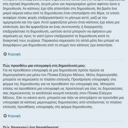
στη σχετική δημοσίευση, συχνά μόνο για περιορισμένο χρόνο αφότου έγινε η
δημοσίευση. Αν κάποιος έχει ήδη απαντήσει στη δημοσίευση, θα βρείτε ένα
μικρό κείμενο κάτω από τη δημοσίευση όταν επιστρέψετε στο θέμα, το οποίο
αναφέρει πόσες φορές επεξεργαστήκατε το μήνυμα αυτό, μαζί με την
ημερομηνία και την ώρα. Αυτό εμφανίζεται μόνον όταν κάποιος έχει κάνει μια
απάντηση. Δεν θα εμφανίζεται αν ένας συντονιστής ή διαχειριστής
επεξεργάστηκε τη δημοσίευση, ωστόσο αυτοί μπορούν να αφήσουν μια
σημείωση ως προς το γιατί έχουν επεξεργαστεί τη δημοσίευση κατά τη
διακριτική τους ευχέρεια. Παρακαλώ σημειώστε ότι απλά μέλη δεν μπορεί να
διαγράψουν μια δημοσίευση από τη στιγμή που κάποιος έχει απαντήσει.
Κορυφή
Πώς προσθέτω μια υπογραφή στη δημοσίευση μου;
Για να προσθέσετε υπογραφή σε μια δημοσίευση πρέπει πρώτα να
δημιουργήσετε μια μέσω του Πίνακα Ελέγχου Μέλους. Μόλις δημιουργηθεί,
μπορείτε να σημειώσετε το πλαίσιο επιλογής
Προσάρτηση υπογραφής
στη
φόρμα της δημοσίευσης για να προσθέσετε την υπογραφή σας. Μπορείτε
επίσης να προσθέσετε μια υπογραφή ως προεπιλογή για όλες τις δημοσιεύσεις
σας σημειώνοντας το κατάλληλο κουμπί επιλογής στον Πίνακα Ελέγχου
Μέλους. Εάν το κάνετε αυτό, μπορείτε και πάλι να αποτρέψετε να προστεθεί μια
υπογραφή σε κάποιες μεμονωμένες δημοσιεύσεις από-επιλέγοντας το πλαίσιο
επιλογής προσθήκης υπογραφής στη φόρμα δημοσίευσης.
Κορυφή
Πώς δημιουργώ ένα δημοψήφισμα;