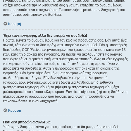
εγγραφούν. Κάποιος διαχειριστής του συστήματος συζητήσεων μπορεί επίσης
να έχει αποκλείσει την IP διεύθυνσή σας ή να μην επιτρέπει το όνομα μέλους
που προσπαθείτε να καταχωρίσετε. Επικοινωνήστε με κάποιον διαχειριστή του
συστήματος συζητήσεων για βοήθεια.
Κορυφή
Έχω κάνει εγγραφή, αλλά δεν μπορώ να συνδεθώ!
Πρώτα, ελέγξτε το όνομα μέλους και τον κωδικό πρόσβασής σας. Εάν αυτά είναι
σωστά, τότε ένα από τα δύο πράγματα μπορεί να έχει συμβεί. Εάν η υποστήριξη
διακήρυξης COPPA είναι ενεργοποιημένη και έχετε ορίσει ότι είστε κάτω των 13
ετών κατά τη διάρκεια της εγγραφής, θα πρέπει να ακολουθήσετε τις οδηγίες
που έχετε λάβει. Μερικά συστήματα συζητήσεων απαιτούν όλες οι νέες εγγραφές
να ενεργοποιούνται, είτε από εσάς είτε από τον διαχειριστή προκειμένου να
μπορέσετε να συνδεθείτε. Αυτή η πληροφορία υπήρχε κατά τη διάρκεια της
εγγραφής. Εάν έχετε λάβει ένα μήνυμα ηλεκτρονικού ταχυδρομείου,
ακολουθήστε τις οδηγίες. Εάν δεν λάβετε ένα μήνυμα ηλεκτρονικού
ταχυδρομείου, ενδεχομένως να έχετε δώσει μια λανθασμένη διεύθυνση
ηλεκτρονικού ταχυδρομείου ή το μήνυμα ηλεκτρονικού ταχυδρομείου, έχει
μπλοκαριστεί από κάποιο φίλτρο spam. Εάν είστε σίγουρος (-η) ότι η διεύθυνση
ηλεκτρονικού ταχυδρομείου που δώσατε είναι σωστή, προσπαθήστε να
επικοινωνήσετε με έναν διαχειριστή.
Κορυφή
Γιατί δεν μπορώ να συνδεθώ;
Υπάρχουν διάφοροι λόγοι για τους οποίους αυτό θα μπορούσε να συμβεί.