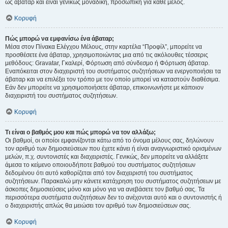
ως άβαταρ και είναι γενικώς μοναδική, προσωπική για κάθε μέλος.
Κορυφή
Πώς μπορώ να εμφανίσω ένα άβαταρ;
Μέσα στον Πίνακα Ελέγχου Μέλους, στην καρτέλα “Προφίλ”, μπορείτε να
προσθέσετε ένα άβαταρ, χρησιμοποιώντας μια από τις ακόλουθες τέσσερις
μεθόδους: Gravatar, Γκαλερί, Φόρτωση από σύνδεσμο ή Φόρτωση άβαταρ.
Εναπόκειται στον διαχειριστή του συστήματος συζητήσεων να ενεργοποιήσει τα
άβαταρ και να επιλέξει τον τρόπο με τον οποίο μπορεί να καταστούν διαθέσιμα.
Εάν δεν μπορείτε να χρησιμοποιήσετε άβαταρ, επικοινωνήστε με κάποιον
διαχειριστή του συστήματος συζητήσεων.
Κορυφή
Τι είναι ο βαθμός μου και πώς μπορώ να τον αλλάξω;
Οι βαθμοί, οι οποίοι εμφανίζονται κάτω από το όνομα μέλους σας, δηλώνουν
τον αριθμό των δημοσιεύσεων που έχετε κάνει ή είναι αναγνωριστικό ορισμένων
μελών, π.χ. συντονιστές και διαχειριστές. Γενικώς, δεν μπορείτε να αλλάξετε
άμεσα το κείμενο οποιουδήποτε βαθμού του συστήματος συζητήσεων
δεδομένου ότι αυτό καθορίζεται από τον διαχειριστή του συστήματος
συζητήσεων. Παρακαλώ μην κάνετε κατάχρηση του συστήματος συζητήσεων με
άσκοπες δημοσιεύσεις μόνο και μόνο για να ανεβάσετε τον βαθμό σας. Τα
περισσότερα συστήματα συζητήσεων δεν το ανέχονται αυτό και ο συντονιστής ή
ο διαχειριστής απλώς θα μειώσει τον αριθμό των δημοσιεύσεων σας.
Κορυφή