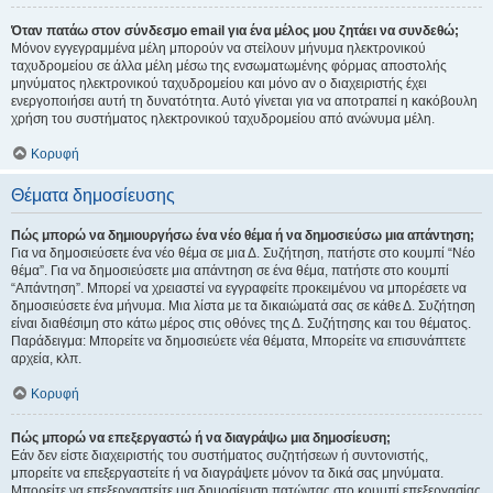
Όταν πατάω στον σύνδεσμο email για ένα μέλος μου ζητάει να συνδεθώ;
Μόνον εγγεγραμμένα μέλη μπορούν να στείλουν μήνυμα ηλεκτρονικού
ταχυδρομείου σε άλλα μέλη μέσω της ενσωματωμένης φόρμας αποστολής
μηνύματος ηλεκτρονικού ταχυδρομείου και μόνο αν ο διαχειριστής έχει
ενεργοποιήσει αυτή τη δυνατότητα. Αυτό γίνεται για να αποτραπεί η κακόβουλη
χρήση του συστήματος ηλεκτρονικού ταχυδρομείου από ανώνυμα μέλη.
Κορυφή
Θέματα δημοσίευσης
Πώς μπορώ να δημιουργήσω ένα νέο θέμα ή να δημοσιεύσω μια απάντηση;
Για να δημοσιεύσετε ένα νέο θέμα σε μια Δ. Συζήτηση, πατήστε στο κουμπί “Νέο
θέμα”. Για να δημοσιεύσετε μια απάντηση σε ένα θέμα, πατήστε στο κουμπί
“Απάντηση”. Μπορεί να χρειαστεί να εγγραφείτε προκειμένου να μπορέσετε να
δημοσιεύσετε ένα μήνυμα. Μια λίστα με τα δικαιώματά σας σε κάθε Δ. Συζήτηση
είναι διαθέσιμη στο κάτω μέρος στις οθόνες της Δ. Συζήτησης και του θέματος.
Παράδειγμα: Μπορείτε να δημοσιεύετε νέα θέματα, Μπορείτε να επισυνάπτετε
αρχεία, κλπ.
Κορυφή
Πώς μπορώ να επεξεργαστώ ή να διαγράψω μια δημοσίευση;
Εάν δεν είστε διαχειριστής του συστήματος συζητήσεων ή συντονιστής,
μπορείτε να επεξεργαστείτε ή να διαγράψετε μόνον τα δικά σας μηνύματα.
Μπορείτε να επεξεργαστείτε μια δημοσίευση πατώντας στο κουμπί επεξεργασίας