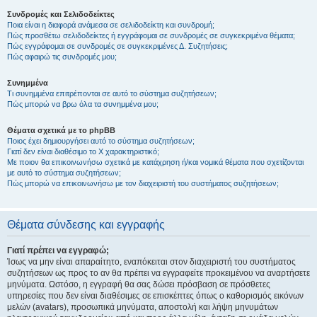
Συνδρομές και Σελιδοδείκτες
Ποια είναι η διαφορά ανάμεσα σε σελιδοδείκτη και συνδρομή;
Πώς προσθέτω σελιδοδείκτες ή εγγράφομαι σε συνδρομές σε συγκεκριμένα θέματα;
Πώς εγγράφομαι σε συνδρομές σε συγκεκριμένες Δ. Συζητήσεις;
Πώς αφαιρώ τις συνδρομές μου;
Συνημμένα
Τι συνημμένα επιτρέπονται σε αυτό το σύστημα συζητήσεων;
Πώς μπορώ να βρω όλα τα συνημμένα μου;
Θέματα σχετικά με το phpBB
Ποιος έχει δημιουργήσει αυτό το σύστημα συζητήσεων;
Γιατί δεν είναι διαθέσιμο το Χ χαρακτηριστικό;
Με ποιον θα επικοινωνήσω σχετικά με κατάχρηση ή/και νομικά θέματα που σχετίζονται
με αυτό το σύστημα συζητήσεων;
Πώς μπορώ να επικοινωνήσω με τον διαχειριστή του συστήματος συζητήσεων;
Θέματα σύνδεσης και εγγραφής
Γιατί πρέπει να εγγραφώ;
Ίσως να μην είναι απαραίτητο, εναπόκειται στον διαχειριστή του συστήματος
συζητήσεων ως προς το αν θα πρέπει να εγγραφείτε προκειμένου να αναρτήσετε
μηνύματα. Ωστόσο, η εγγραφή θα σας δώσει πρόσβαση σε πρόσθετες
υπηρεσίες που δεν είναι διαθέσιμες σε επισκέπτες όπως ο καθορισμός εικόνων
μελών (avatars), προσωπικά μηνύματα, αποστολή και λήψη μηνυμάτων