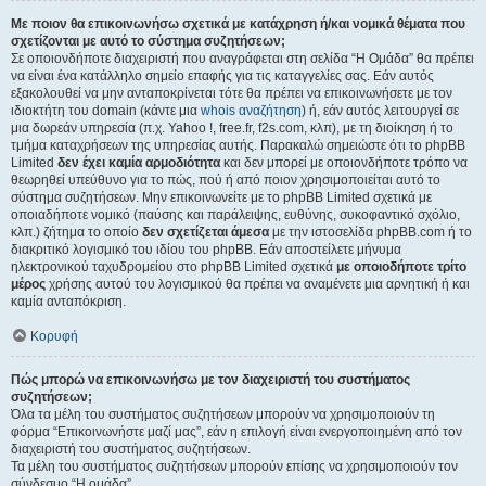
Με ποιον θα επικοινωνήσω σχετικά με κατάχρηση ή/και νομικά θέματα που
σχετίζονται με αυτό το σύστημα συζητήσεων;
Σε οποιονδήποτε διαχειριστή που αναγράφεται στη σελίδα “Η Ομάδα” θα πρέπει
να είναι ένα κατάλληλο σημείο επαφής για τις καταγγελίες σας. Εάν αυτός
εξακολουθεί να μην ανταποκρίνεται τότε θα πρέπει να επικοινωνήσετε με τον
ιδιοκτήτη του domain (κάντε μια
whois αναζήτηση
) ή, εάν αυτός λειτουργεί σε
μια δωρεάν υπηρεσία (π.χ. Yahoo !, free.fr, f2s.com, κλπ), με τη διοίκηση ή το
τμήμα καταχρήσεων της υπηρεσίας αυτής. Παρακαλώ σημειώστε ότι το phpBB
Limited
δεν έχει καμία αρμοδιότητα
και δεν μπορεί με οποιονδήποτε τρόπο να
θεωρηθεί υπεύθυνο για το πώς, πού ή από ποιον χρησιμοποιείται αυτό το
σύστημα συζητήσεων. Μην επικοινωνείτε με το phpBB Limited σχετικά με
οποιαδήποτε νομικό (παύσης και παράλειψης, ευθύνης, συκοφαντικό σχόλιο,
κλπ.) ζήτημα το οποίο
δεν σχετίζεται άμεσα
με την ιστοσελίδα phpBB.com ή το
διακριτικό λογισμικό του ιδίου του phpBB. Εάν αποστείλετε μήνυμα
ηλεκτρονικού ταχυδρομείου στο phpBB Limited σχετικά
με οποιοδήποτε τρίτο
μέρος
χρήσης αυτού του λογισμικού θα πρέπει να αναμένετε μια αρνητική ή και
καμία ανταπόκριση.
Κορυφή
Πώς μπορώ να επικοινωνήσω με τον διαχειριστή του συστήματος
συζητήσεων;
Όλα τα μέλη του συστήματος συζητήσεων μπορούν να χρησιμοποιούν τη
φόρμα “Επικοινωνήστε μαζί μας”, εάν η επιλογή είναι ενεργοποιημένη από τον
διαχειριστή του συστήματος συζητήσεων.
Τα μέλη του συστήματος συζητήσεων μπορούν επίσης να χρησιμοποιούν τον
σύνδεσμο “Η ομάδα”.