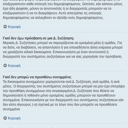
επεξεργαστούν κάθε επιλογή του δημοψηφίσματος. Ωστόσο, εάν κάποιο μέλος
έχει ήδη ψηφίσει, μόνον οι συντονιστές ή οι διαχειριστές μπορούν να το
επεξεργαστούν ή να το διαγράψουν. Αυτό αποτρέπει τις επιλογές
δημοψηφίσματος να αλλαχθούν εν εξελίξει ενός δημοψηφίσματος.
Κορυφή
Γιατί δεν έχω πρόσβαση σε μια Δ. Συζήτηση;
Μερικές Δ. Συζητήσεις μπορεί να περιορίζονται σε ορισμένα μέλη ή ομάδες. Για
να δείτε, να διαβάσετε, να απαντήσετε ή για οποιαδήποτε άλλη ενέργεια μπορεί
να χρειάζεστε ειδικά δικαιώματα. Επικοινωνήστε με έναν συντονιστή ή
διαχειριστή του συστήματος συζητήσεων για να σας χορηγήσει την πρόσβαση.
Κορυφή
Γιατί δεν μπορώ να προσθέσω συνημμένα;
Τα δικαιώματα συνημμένου χορηγούνται ανά Δ. Συζήτηση, ανά ομάδα, ή ανά
μέλος. Ο διαχειριστής του συστήματος συζητήσεων μπορεί να μην έχει επιτρέψει
την προσθήκη συνημμένων στη συγκεκριμένη Δ. Συζήτηση που θέλετε να
δημοσιεύσετε ή πιθανόν μόνο ορισμένες ομάδες μπορούν να προσθέτουν
συνημμένα. Επικοινωνήστε με τον διαχειριστή του συστήματος συζητήσεων εάν
δεν είστε σίγουρος (-η) σχετικά με το λόγο που δεν μπορείτε να προσθέσετε
συνημμένα.
Κορυφή