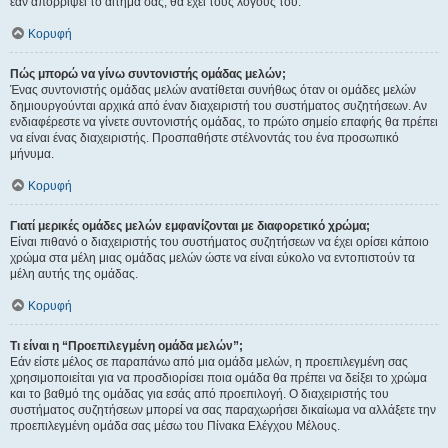
εάν απορρίψει το αίτημα σας, θα έχει τους λόγους του.
Κορυφή
Πώς μπορώ να γίνω συντονιστής ομάδας μελών;
Ένας συντονιστής ομάδας μελών ανατίθεται συνήθως όταν οι ομάδες μελών
δημιουργούνται αρχικά από έναν διαχειριστή του συστήματος συζητήσεων. Αν
ενδιαφέρεστε να γίνετε συντονιστής ομάδας, το πρώτο σημείο επαφής θα πρέπει
να είναι ένας διαχειριστής. Προσπαθήστε στέλνοντάς του ένα προσωπικό
μήνυμα.
Κορυφή
Γιατί μερικές ομάδες μελών εμφανίζονται με διαφορετικό χρώμα;
Είναι πιθανό ο διαχειριστής του συστήματος συζητήσεων να έχει ορίσει κάποιο
χρώμα στα μέλη μιας ομάδας μελών ώστε να είναι εύκολο να εντοπιστούν τα
μέλη αυτής της ομάδας.
Κορυφή
Τι είναι η “Προεπιλεγμένη ομάδα μελών”;
Εάν είστε μέλος σε παραπάνω από μια ομάδα μελών, η προεπιλεγμένη σας
χρησιμοποιείται για να προσδιορίσει ποια ομάδα θα πρέπει να δείξει το χρώμα
και το βαθμό της ομάδας για εσάς από προεπιλογή. Ο διαχειριστής του
συστήματος συζητήσεων μπορεί να σας παραχωρήσει δικαίωμα να αλλάξετε την
προεπιλεγμένη ομάδα σας μέσω του Πίνακα Ελέγχου Μέλους.