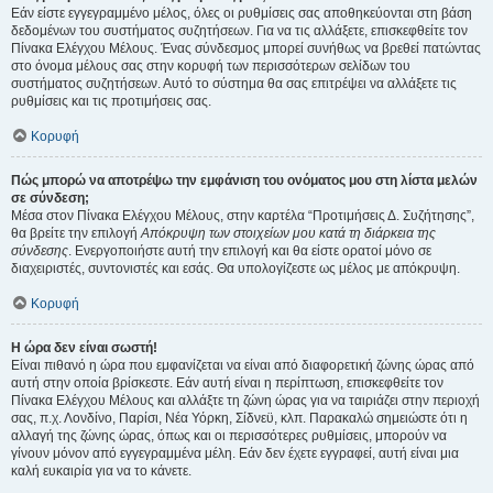
Εάν είστε εγγεγραμμένο μέλος, όλες οι ρυθμίσεις σας αποθηκεύονται στη βάση
δεδομένων του συστήματος συζητήσεων. Για να τις αλλάξετε, επισκεφθείτε τον
Πίνακα Ελέγχου Μέλους. Ένας σύνδεσμος μπορεί συνήθως να βρεθεί πατώντας
στο όνομα μέλους σας στην κορυφή των περισσότερων σελίδων του
συστήματος συζητήσεων. Αυτό το σύστημα θα σας επιτρέψει να αλλάξετε τις
ρυθμίσεις και τις προτιμήσεις σας.
Κορυφή
Πώς μπορώ να αποτρέψω την εμφάνιση του ονόματος μου στη λίστα μελών
σε σύνδεση;
Μέσα στον Πίνακα Ελέγχου Μέλους, στην καρτέλα “Προτιμήσεις Δ. Συζήτησης”,
θα βρείτε την επιλογή
Απόκρυψη των στοιχείων μου κατά τη διάρκεια της
σύνδεσης
. Ενεργοποιήστε αυτή την επιλογή και θα είστε ορατοί μόνο σε
διαχειριστές, συντονιστές και εσάς. Θα υπολογίζεστε ως μέλος με απόκρυψη.
Κορυφή
Η ώρα δεν είναι σωστή!
Είναι πιθανό η ώρα που εμφανίζεται να είναι από διαφορετική ζώνης ώρας από
αυτή στην οποία βρίσκεστε. Εάν αυτή είναι η περίπτωση, επισκεφθείτε τον
Πίνακα Ελέγχου Μέλους και αλλάξτε τη ζώνη ώρας για να ταιριάζει στην περιοχή
σας, π.χ. Λονδίνο, Παρίσι, Νέα Υόρκη, Σίδνεϋ, κλπ. Παρακαλώ σημειώστε ότι η
αλλαγή της ζώνης ώρας, όπως και οι περισσότερες ρυθμίσεις, μπορούν να
γίνουν μόνον από εγγεγραμμένα μέλη. Εάν δεν έχετε εγγραφεί, αυτή είναι μια
καλή ευκαιρία για να το κάνετε.