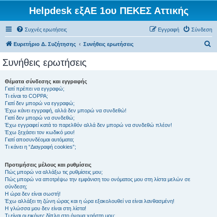
Helpdesk εξΑΕ 1ου ΠΕΚΕΣ Αττικής
Συχνές ερωτήσεις
Εγγραφή
Σύνδεση
Α
Ευρετήριο Δ. Συζήτησης
Συνήθεις ερωτήσεις
ν
Συνήθεις ερωτήσεις
α
ζ
Θέματα σύνδεσης και εγγραφής
Γιατί πρέπει να εγγραφώ;
ή
Τι είναι το COPPA;
τ
Γιατί δεν μπορώ να εγγραφώ;
Έχω κάνει εγγραφή, αλλά δεν μπορώ να συνδεθώ!
η
Γιατί δεν μπορώ να συνδεθώ;
Έχω εγγραφεί κατά το παρελθόν αλλά δεν μπορώ να συνδεθώ πλέον!
σ
Έχω ξεχάσει τον κωδικό μου!
η
Γιατί αποσυνδέομαι αυτόματα;
Τι κάνει η “Διαγραφή cookies”;
Προτιμήσεις μέλους και ρυθμίσεις
Πώς μπορώ να αλλάξω τις ρυθμίσεις μου;
Πώς μπορώ να αποτρέψω την εμφάνιση του ονόματος μου στη λίστα μελών σε
σύνδεση;
Η ώρα δεν είναι σωστή!
Έχω αλλάξει τη ζώνη ώρας και η ώρα εξακολουθεί να είναι λανθασμένη!
Η γλώσσα μου δεν είναι στη λίστα!
Τι είναι οι εικόνες δίπλα στο όνομα χρήστη μου;