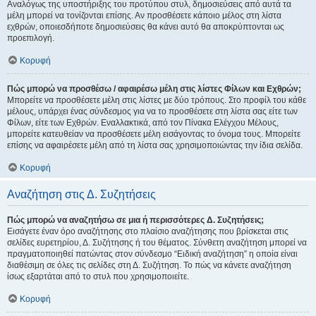
Αναλόγως της υποστήριξης του προτύπου στυλ, δημοσιεύσεις από αυτά τα
μέλη μπορεί να τονίζονται επίσης. Αν προσθέσετε κάποιο μέλος στη λίστα
εχθρών, οποιεσδήποτε δημοσιεύσεις θα κάνει αυτό θα αποκρύπτονται ως
προεπιλογή.
Κορυφή
Πώς μπορώ να προσθέσω / αφαιρέσω μέλη στις λίστες Φίλων και Εχθρών;
Μπορείτε να προσθέσετε μέλη στις λίστες με δύο τρόπους. Στο προφίλ του κάθε
μέλους, υπάρχει ένας σύνδεσμος για να το προσθέσετε στη λίστα σας είτε των
Φίλων, είτε των Εχθρών. Εναλλακτικά, από τον Πίνακα Ελέγχου Μέλους,
μπορείτε κατευθείαν να προσθέσετε μέλη εισάγοντας το όνομα τους. Μπορείτε
επίσης να αφαιρέσετε μέλη από τη λίστα σας χρησιμοποιώντας την ίδια σελίδα.
Κορυφή
Αναζήτηση στις Δ. Συζητήσεις
Πώς μπορώ να αναζητήσω σε μια ή περισσότερες Δ. Συζητήσεις;
Εισάγετε έναν όρο αναζήτησης στο πλαίσιο αναζήτησης που βρίσκεται στις
σελίδες ευρετηρίου, Δ. Συζήτησης ή του θέματος. Σύνθετη αναζήτηση μπορεί να
πραγματοποιηθεί πατώντας στον σύνδεσμο “Ειδική αναζήτηση” η οποία είναι
διαθέσιμη σε όλες τις σελίδες στη Δ. Συζήτηση. Το πώς να κάνετε αναζήτηση
ίσως εξαρτάται από το στυλ που χρησιμοποιείτε.
Κορυφή