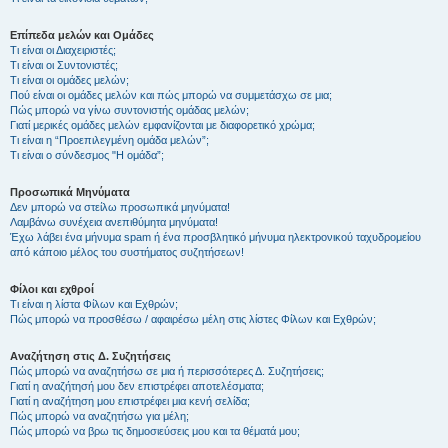
Επίπεδα μελών και Ομάδες
Τι είναι οι Διαχειριστές;
Τι είναι οι Συντονιστές;
Τι είναι οι ομάδες μελών;
Πού είναι οι ομάδες μελών και πώς μπορώ να συμμετάσχω σε μια;
Πώς μπορώ να γίνω συντονιστής ομάδας μελών;
Γιατί μερικές ομάδες μελών εμφανίζονται με διαφορετικό χρώμα;
Τι είναι η “Προεπιλεγμένη ομάδα μελών”;
Τι είναι ο σύνδεσμος "Η ομάδα”;
Προσωπικά Μηνύματα
Δεν μπορώ να στείλω προσωπικά μηνύματα!
Λαμβάνω συνέχεια ανεπιθύμητα μηνύματα!
Έχω λάβει ένα μήνυμα spam ή ένα προσβλητικό μήνυμα ηλεκτρονικού ταχυδρομείου
από κάποιο μέλος του συστήματος συζητήσεων!
Φίλοι και εχθροί
Τι είναι η λίστα Φίλων και Εχθρών;
Πώς μπορώ να προσθέσω / αφαιρέσω μέλη στις λίστες Φίλων και Εχθρών;
Αναζήτηση στις Δ. Συζητήσεις
Πώς μπορώ να αναζητήσω σε μια ή περισσότερες Δ. Συζητήσεις;
Γιατί η αναζήτησή μου δεν επιστρέφει αποτελέσματα;
Γιατί η αναζήτηση μου επιστρέφει μια κενή σελίδα;
Πώς μπορώ να αναζητήσω για μέλη;
Πώς μπορώ να βρω τις δημοσιεύσεις μου και τα θέματά μου;