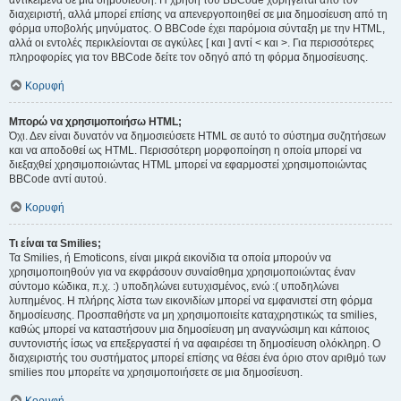
αντικείμενα σε μια δημοσίευση. Η χρήση του BBCode χορηγείται από τον
διαχειριστή, αλλά μπορεί επίσης να απενεργοποιηθεί σε μια δημοσίευση από τη
φόρμα υποβολής μηνύματος. Ο BBCode έχει παρόμοια σύνταξη με την HTML,
αλλά οι εντολές περικλείονται σε αγκύλες [ και ] αντί < και >. Για περισσότερες
πληροφορίες για τον BBCode δείτε τον οδηγό από τη φόρμα δημοσίευσης.
Κορυφή
Μπορώ να χρησιμοποιήσω HTML;
Όχι. Δεν είναι δυνατόν να δημοσιεύσετε HTML σε αυτό το σύστημα συζητήσεων
και να αποδοθεί ως HTML. Περισσότερη μορφοποίηση η οποία μπορεί να
διεξαχθεί χρησιμοποιώντας HTML μπορεί να εφαρμοστεί χρησιμοποιώντας
BBCode αντί αυτού.
Κορυφή
Τι είναι τα Smilies;
Τα Smilies, ή Emoticons, είναι μικρά εικονίδια τα οποία μπορούν να
χρησιμοποιηθούν για να εκφράσουν συναίσθημα χρησιμοποιώντας έναν
σύντομο κώδικα, π.χ. :) υποδηλώνει ευτυχισμένος, ενώ :( υποδηλώνει
λυπημένος. Η πλήρης λίστα των εικονιδίων μπορεί να εμφανιστεί στη φόρμα
δημοσίευσης. Προσπαθήστε να μη χρησιμοποιείτε καταχρηστικώς τα smilies,
καθώς μπορεί να καταστήσουν μια δημοσίευση μη αναγνώσιμη και κάποιος
συντονιστής ίσως να επεξεργαστεί ή να αφαιρέσει τη δημοσίευση ολόκληρη. Ο
διαχειριστής του συστήματος μπορεί επίσης να θέσει ένα όριο στον αριθμό των
smilies που μπορείτε να χρησιμοποιήσετε σε μια δημοσίευση.