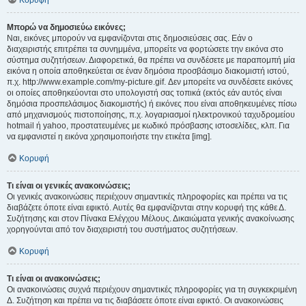
Κορυφή
Μπορώ να δημοσιεύω εικόνες;
Ναι, εικόνες μπορούν να εμφανίζονται στις δημοσιεύσεις σας. Εάν ο
διαχειριστής επιτρέπει τα συνημμένα, μπορείτε να φορτώσετε την εικόνα στο
σύστημα συζητήσεων. Διαφορετικά, θα πρέπει να συνδέσετε με παραπομπή μία
εικόνα η οποία αποθηκεύεται σε έναν δημόσια προσβάσιμο διακομιστή ιστού,
π.χ. http://www.example.com/my-picture.gif. Δεν μπορείτε να συνδέσετε εικόνες
οι οποίες αποθηκεύονται στο υπολογιστή σας τοπικά (εκτός εάν αυτός είναι
δημόσια προσπελάσιμος διακομιστής) ή εικόνες που είναι αποθηκευμένες πίσω
από μηχανισμούς πιστοποίησης, π.χ. λογαριασμοί ηλεκτρονικού ταχυδρομείου
hotmail ή yahoo, προστατευμένες με κωδικό πρόσβασης ιστοσελίδες, κλπ. Για
να εμφανιστεί η εικόνα χρησιμοποιήστε την ετικέτα [img].
Κορυφή
Τι είναι οι γενικές ανακοινώσεις;
Οι γενικές ανακοινώσεις περιέχουν σημαντικές πληροφορίες και πρέπει να τις
διαβάζετε όποτε είναι εφικτό. Αυτές θα εμφανίζονται στην κορυφή της κάθε Δ.
Συζήτησης και στον Πίνακα Ελέγχου Μέλους. Δικαιώματα γενικής ανακοίνωσης
χορηγούνται από τον διαχειριστή του συστήματος συζητήσεων.
Κορυφή
Τι είναι οι ανακοινώσεις;
Οι ανακοινώσεις συχνά περιέχουν σημαντικές πληροφορίες για τη συγκεκριμένη
Δ. Συζήτηση και πρέπει να τις διαβάσετε όποτε είναι εφικτό. Οι ανακοινώσεις