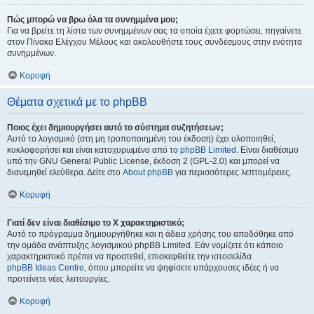
Πώς μπορώ να βρω όλα τα συνημμένα μου;
Για να βρείτε τη λίστα των συνημμένων σας τα οποία έχετε φορτώσει, πηγαίνετε
στον Πίνακα Ελέγχου Μέλους και ακολουθήστε τους συνδέσμους στην ενότητα
συνημμένων.
Κορυφή
Θέματα σχετικά με το phpBB
Ποιος έχει δημιουργήσει αυτό το σύστημα συζητήσεων;
Αυτό το λογισμικό (στη μη τροποποιημένη του έκδοση) έχει υλοποιηθεί,
κυκλοφορήσει και είναι κατοχυρωμένο από το
phpBB Limited
. Είναι διαθέσιμο
υπό την GNU General Public License, έκδοση 2 (GPL-2.0) και μπορεί να
διανεμηθεί ελεύθερα. Δείτε στο
About phpBB
για περισσότερες λεπτομέρειες.
Κορυφή
Γιατί δεν είναι διαθέσιμο το Χ χαρακτηριστικό;
Αυτό το πρόγραμμα δημιουργήθηκε και η άδεια χρήσης του αποδόθηκε από
την ομάδα ανάπτυξης λογισμικού phpBB Limited. Εάν νομίζετε ότι κάποιο
χαρακτηριστικό πρέπει να προστεθεί, επισκεφθείτε την ιστοσελίδα
phpBB Ideas Centre
, όπου μπορείτε να ψηφίσετε υπάρχουσες ιδέες ή να
προτείνετε νέες λειτουργίες.
Κορυφή