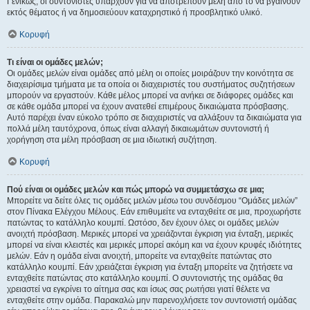
Γενικώς, οι συντονιστές υπάρχουν για να αποτρέπουν μέλη από το να βγαίνουν
εκτός θέματος ή να δημοσιεύουν καταχρηστικό ή προσβλητικό υλικό.
Κορυφή
Τι είναι οι ομάδες μελών;
Οι ομάδες μελών είναι ομάδες από μέλη οι οποίες μοιράζουν την κοινότητα σε
διαχειρίσιμα τμήματα με τα οποία οι διαχειριστές του συστήματος συζητήσεων
μπορούν να εργαστούν. Κάθε μέλος μπορεί να ανήκει σε διάφορες ομάδες και
σε κάθε ομάδα μπορεί να έχουν ανατεθεί επιμέρους δικαιώματα πρόσβασης.
Αυτό παρέχει έναν εύκολο τρόπο σε διαχειριστές να αλλάξουν τα δικαιώματα για
πολλά μέλη ταυτόχρονα, όπως είναι αλλαγή δικαιωμάτων συντονιστή ή
χορήγηση στα μέλη πρόσβαση σε μια ιδιωτική συζήτηση.
Κορυφή
Πού είναι οι ομάδες μελών και πώς μπορώ να συμμετάσχω σε μια;
Μπορείτε να δείτε όλες τις ομάδες μελών μέσω του συνδέσμου “Ομάδες μελών”
στον Πίνακα Ελέγχου Μέλους. Εάν επιθυμείτε να ενταχθείτε σε μια, προχωρήστε
πατώντας το κατάλληλο κουμπί. Ωστόσο, δεν έχουν όλες οι ομάδες μελών
ανοιχτή πρόσβαση. Μερικές μπορεί να χρειάζονται έγκριση για ένταξη, μερικές
μπορεί να είναι κλειστές και μερικές μπορεί ακόμη και να έχουν κρυφές ιδιότητες
μελών. Εάν η ομάδα είναι ανοιχτή, μπορείτε να ενταχθείτε πατώντας στο
κατάλληλο κουμπί. Εάν χρειάζεται έγκριση για ένταξη μπορείτε να ζητήσετε να
ενταχθείτε πατώντας στο κατάλληλο κουμπί. Ο συντονιστής της ομάδας θα
χρειαστεί να εγκρίνει το αίτημα σας και ίσως σας ρωτήσει γιατί θέλετε να
ενταχθείτε στην ομάδα. Παρακαλώ μην παρενοχλήσετε τον συντονιστή ομάδας