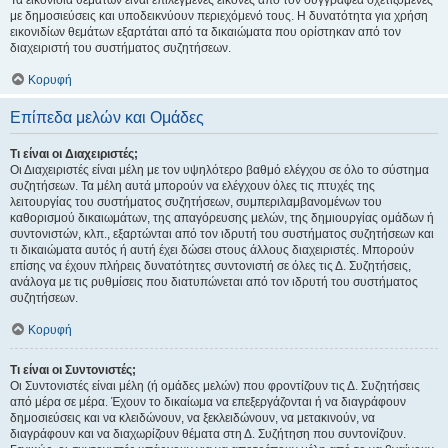
Τα εικονίδια θεμάτων είναι επιλεγμένες εικόνες από τον συγγραφέα σχετιζόμενες
με δημοσιεύσεις και υποδεικνύουν περιεχόμενό τους. Η δυνατότητα για χρήση
εικονιδίων θεμάτων εξαρτάται από τα δικαιώματα που ορίστηκαν από τον
διαχειριστή του συστήματος συζητήσεων.
Κορυφή
Επίπεδα μελών και Ομάδες
Τι είναι οι Διαχειριστές;
Οι Διαχειριστές είναι μέλη με τον υψηλότερο βαθμό ελέγχου σε όλο το σύστημα
συζητήσεων. Τα μέλη αυτά μπορούν να ελέγχουν όλες τις πτυχές της
λειτουργίας του συστήματος συζητήσεων, συμπεριλαμβανομένων του
καθορισμού δικαιωμάτων, της απαγόρευσης μελών, της δημιουργίας ομάδων ή
συντονιστών, κλπ., εξαρτώνται από τον ιδρυτή του συστήματος συζητήσεων και
τι δικαιώματα αυτός ή αυτή έχει δώσει στους άλλους διαχειριστές. Μπορούν
επίσης να έχουν πλήρεις δυνατότητες συντονιστή σε όλες τις Δ. Συζητήσεις,
ανάλογα με τις ρυθμίσεις που διατυπώνεται από τον ιδρυτή του συστήματος
συζητήσεων.
Κορυφή
Τι είναι οι Συντονιστές;
Οι Συντονιστές είναι μέλη (ή ομάδες μελών) που φροντίζουν τις Δ. Συζητήσεις
από μέρα σε μέρα. Έχουν το δικαίωμα να επεξεργάζονται ή να διαγράφουν
δημοσιεύσεις και να κλειδώνουν, να ξεκλειδώνουν, να μετακινούν, να
διαγράφουν και να διαχωρίζουν θέματα στη Δ. Συζήτηση που συντονίζουν.