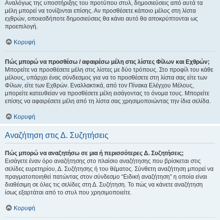
Αναλόγως της υποστήριξης του προτύπου στυλ, δημοσιεύσεις από αυτά τα
μέλη μπορεί να τονίζονται επίσης. Αν προσθέσετε κάποιο μέλος στη λίστα
εχθρών, οποιεσδήποτε δημοσιεύσεις θα κάνει αυτό θα αποκρύπτονται ως
προεπιλογή.
Κορυφή
Πώς μπορώ να προσθέσω / αφαιρέσω μέλη στις λίστες Φίλων και Εχθρών;
Μπορείτε να προσθέσετε μέλη στις λίστες με δύο τρόπους. Στο προφίλ του κάθε
μέλους, υπάρχει ένας σύνδεσμος για να το προσθέσετε στη λίστα σας είτε των
Φίλων, είτε των Εχθρών. Εναλλακτικά, από τον Πίνακα Ελέγχου Μέλους,
μπορείτε κατευθείαν να προσθέσετε μέλη εισάγοντας το όνομα τους. Μπορείτε
επίσης να αφαιρέσετε μέλη από τη λίστα σας χρησιμοποιώντας την ίδια σελίδα.
Κορυφή
Αναζήτηση στις Δ. Συζητήσεις
Πώς μπορώ να αναζητήσω σε μια ή περισσότερες Δ. Συζητήσεις;
Εισάγετε έναν όρο αναζήτησης στο πλαίσιο αναζήτησης που βρίσκεται στις
σελίδες ευρετηρίου, Δ. Συζήτησης ή του θέματος. Σύνθετη αναζήτηση μπορεί να
πραγματοποιηθεί πατώντας στον σύνδεσμο “Ειδική αναζήτηση” η οποία είναι
διαθέσιμη σε όλες τις σελίδες στη Δ. Συζήτηση. Το πώς να κάνετε αναζήτηση
ίσως εξαρτάται από το στυλ που χρησιμοποιείτε.
Κορυφή