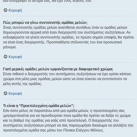
εάν απορρίψει το αίτημα σας, θα έχει τους λόγους του.
Κορυφή
Πώς μπορώ να γίνω συντονιστής ομάδας μελών;
Ένας συντονιστής ομάδας μελών ανατίθεται συνήθως όταν οι ομάδες μελών
δημιουργούνται αρχικά από έναν διαχειριστή του συστήματος συζητήσεων. Αν
ενδιαφέρεστε να γίνετε συντονιστής ομάδας, το πρώτο σημείο επαφής θα πρέπει
να είναι ένας διαχειριστής. Προσπαθήστε στέλνοντάς του ένα προσωπικό
μήνυμα.
Κορυφή
Γιατί μερικές ομάδες μελών εμφανίζονται με διαφορετικό χρώμα;
Είναι πιθανό ο διαχειριστής του συστήματος συζητήσεων να έχει ορίσει κάποιο
χρώμα στα μέλη μιας ομάδας μελών ώστε να είναι εύκολο να εντοπιστούν τα
μέλη αυτής της ομάδας.
Κορυφή
Τι είναι η “Προεπιλεγμένη ομάδα μελών”;
Εάν είστε μέλος σε παραπάνω από μια ομάδα μελών, η προεπιλεγμένη σας
χρησιμοποιείται για να προσδιορίσει ποια ομάδα θα πρέπει να δείξει το χρώμα
και το βαθμό της ομάδας για εσάς από προεπιλογή. Ο διαχειριστής του
συστήματος συζητήσεων μπορεί να σας παραχωρήσει δικαίωμα να αλλάξετε την
προεπιλεγμένη ομάδα σας μέσω του Πίνακα Ελέγχου Μέλους.