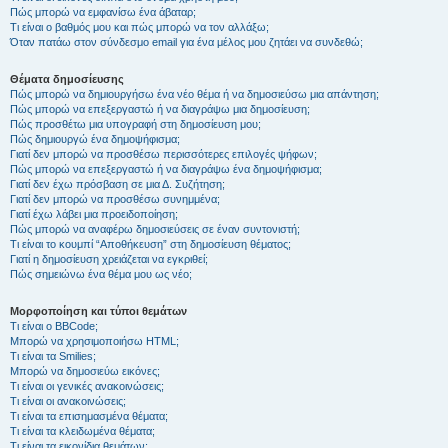
Πώς μπορώ να εμφανίσω ένα άβαταρ;
Τι είναι ο βαθμός μου και πώς μπορώ να τον αλλάξω;
Όταν πατάω στον σύνδεσμο email για ένα μέλος μου ζητάει να συνδεθώ;
Θέματα δημοσίευσης
Πώς μπορώ να δημιουργήσω ένα νέο θέμα ή να δημοσιεύσω μια απάντηση;
Πώς μπορώ να επεξεργαστώ ή να διαγράψω μια δημοσίευση;
Πώς προσθέτω μια υπογραφή στη δημοσίευση μου;
Πώς δημιουργώ ένα δημοψήφισμα;
Γιατί δεν μπορώ να προσθέσω περισσότερες επιλογές ψήφων;
Πώς μπορώ να επεξεργαστώ ή να διαγράψω ένα δημοψήφισμα;
Γιατί δεν έχω πρόσβαση σε μια Δ. Συζήτηση;
Γιατί δεν μπορώ να προσθέσω συνημμένα;
Γιατί έχω λάβει μια προειδοποίηση;
Πώς μπορώ να αναφέρω δημοσιεύσεις σε έναν συντονιστή;
Τι είναι το κουμπί “Αποθήκευση” στη δημοσίευση θέματος;
Γιατί η δημοσίευση χρειάζεται να εγκριθεί;
Πώς σημειώνω ένα θέμα μου ως νέο;
Μορφοποίηση και τύποι θεμάτων
Τι είναι ο BBCode;
Μπορώ να χρησιμοποιήσω HTML;
Τι είναι τα Smilies;
Μπορώ να δημοσιεύω εικόνες;
Τι είναι οι γενικές ανακοινώσεις;
Τι είναι οι ανακοινώσεις;
Τι είναι τα επισημασμένα θέματα;
Τι είναι τα κλειδωμένα θέματα;
Τι είναι τα εικονίδια θεμάτων;