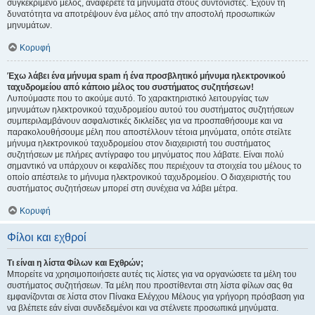
συγκεκριμένο μέλος, αναφέρετε τα μηνύματα στους συντονιστές. Έχουν τη
δυνατότητα να αποτρέψουν ένα μέλος από την αποστολή προσωπικών
μηνυμάτων.
Κορυφή
Έχω λάβει ένα μήνυμα spam ή ένα προσβλητικό μήνυμα ηλεκτρονικού
ταχυδρομείου από κάποιο μέλος του συστήματος συζητήσεων!
Λυπούμαστε που το ακούμε αυτό. Το χαρακτηριστικό λειτουργίας των
μηνυμάτων ηλεκτρονικού ταχυδρομείου αυτού του συστήματος συζητήσεων
συμπεριλαμβάνουν ασφαλιστικές δικλείδες για να προσπαθήσουμε και να
παρακολουθήσουμε μέλη που αποστέλλουν τέτοια μηνύματα, οπότε στείλτε
μήνυμα ηλεκτρονικού ταχυδρομείου στον διαχειριστή του συστήματος
συζητήσεων με πλήρες αντίγραφο του μηνύματος που λάβατε. Είναι πολύ
σημαντικό να υπάρχουν οι κεφαλίδες που περιέχουν τα στοιχεία του μέλους το
οποίο απέστειλε το μήνυμα ηλεκτρονικού ταχυδρομείου. Ο διαχειριστής του
συστήματος συζητήσεων μπορεί στη συνέχεια να λάβει μέτρα.
Κορυφή
Φίλοι και εχθροί
Τι είναι η λίστα Φίλων και Εχθρών;
Μπορείτε να χρησιμοποιήσετε αυτές τις λίστες για να οργανώσετε τα μέλη του
συστήματος συζητήσεων. Τα μέλη που προστίθενται στη λίστα φίλων σας θα
εμφανίζονται σε λίστα στον Πίνακα Ελέγχου Μέλους για γρήγορη πρόσβαση για
να βλέπετε εάν είναι συνδεδεμένοι και να στέλνετε προσωπικά μηνύματα.