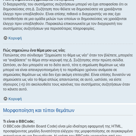
Ο διαχειριστής του συστήματος συζητήσεων μπορεί να έχει αποφασίσει ότι οι
δημοσιεύσεις στη Δ. Συζήτηση που θέλετε να δημοσιεύσετε να χρειάζονται
έλεγχο πριν υποβληθούν. Είναι επίσης πιθανό ο διαχειριστής να σας έχει
τοποθετήσει σε μια ομάδα μελών των οποίων οι δημοσιεύσεις να χρειάζονται
έλεγχο πριν υποβληθούν. Παρακαλώ επικοινωνείτε με τον διαχειριστή του
συστήματος συζητήσεων για περισσότερες πληροφορίες.
Κορυφή
Πώς σημειώνω ένα θέμα μου ως νέο;
Πατώντας στο σύνδεσμο “Σημειώστε το θέμα ως νέο” όταν τον βλέπετε, μπορείτε
να “ανεβάσετε” το θέμα στην κορυφή της Δ. Συζήτησης στην πρώτη σελίδα.
Ωστόσο, αν δεν μπορείτε να το δείτε αυτό, τότε η σημείωση θεμάτων ως νέα
μπορεί να είναι απενεργοποιημένη ή το περιθώριο χρόνου ανάμεσα σε
σημειώσεις θεμάτων ως νέα δεν έχει ακόμη επιτευχθεί. Είναι επίσης δυνατόν να
σημειώσετε ως νέο το θέμα απλώς απαντώντας σε αυτό, ωστόσο, να είστε
σίγουρος (-η) ότι ακολουθείτε τους κανόνες του συστήματος συζητήσεων όταν
το κάνετε αυτό.
Κορυφή
Μορφοποίηση και τύποι θεμάτων
Τι είναι ο BBCode;
Ο BBCode (Bulletin Board Code) είναι μία ιδιαίτερη εφαρμογή της HTML,
προσφέροντας μεγάλη δυνατότητα ελέγχου της μορφοποίησης σε συγκεκριμένα