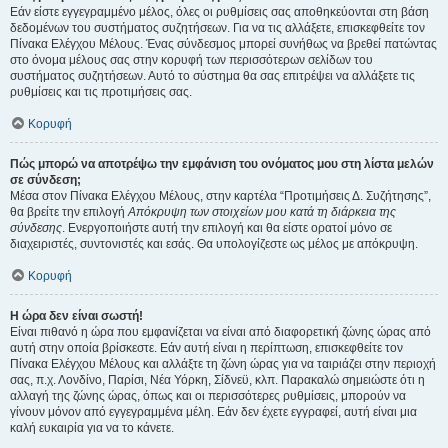
Εάν είστε εγγεγραμμένο μέλος, όλες οι ρυθμίσεις σας αποθηκεύονται στη βάση
δεδομένων του συστήματος συζητήσεων. Για να τις αλλάξετε, επισκεφθείτε τον
Πίνακα Ελέγχου Μέλους. Ένας σύνδεσμος μπορεί συνήθως να βρεθεί πατώντας
στο όνομα μέλους σας στην κορυφή των περισσότερων σελίδων του
συστήματος συζητήσεων. Αυτό το σύστημα θα σας επιτρέψει να αλλάξετε τις
ρυθμίσεις και τις προτιμήσεις σας.
Κορυφή
Πώς μπορώ να αποτρέψω την εμφάνιση του ονόματος μου στη λίστα μελών
σε σύνδεση;
Μέσα στον Πίνακα Ελέγχου Μέλους, στην καρτέλα “Προτιμήσεις Δ. Συζήτησης”,
θα βρείτε την επιλογή
Απόκρυψη των στοιχείων μου κατά τη διάρκεια της
σύνδεσης
. Ενεργοποιήστε αυτή την επιλογή και θα είστε ορατοί μόνο σε
διαχειριστές, συντονιστές και εσάς. Θα υπολογίζεστε ως μέλος με απόκρυψη.
Κορυφή
Η ώρα δεν είναι σωστή!
Είναι πιθανό η ώρα που εμφανίζεται να είναι από διαφορετική ζώνης ώρας από
αυτή στην οποία βρίσκεστε. Εάν αυτή είναι η περίπτωση, επισκεφθείτε τον
Πίνακα Ελέγχου Μέλους και αλλάξτε τη ζώνη ώρας για να ταιριάζει στην περιοχή
σας, π.χ. Λονδίνο, Παρίσι, Νέα Υόρκη, Σίδνεϋ, κλπ. Παρακαλώ σημειώστε ότι η
αλλαγή της ζώνης ώρας, όπως και οι περισσότερες ρυθμίσεις, μπορούν να
γίνουν μόνον από εγγεγραμμένα μέλη. Εάν δεν έχετε εγγραφεί, αυτή είναι μια
καλή ευκαιρία για να το κάνετε.