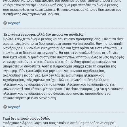
εγγραφούν. Κάποιος διαχειριστής του συστήματος συζητήσεων μπορεί επίσης
να έχει αποκλείσει την IP διεύθυνσή σας ή να μην επιτρέπει το όνομα μέλους
που προσπαθείτε να καταχωρίσετε. Επικοινωνήστε με κάποιον διαχειριστή του
συστήματος συζητήσεων για βοήθεια.
Κορυφή
Έχω κάνει εγγραφή, αλλά δεν μπορώ να συνδεθώ!
Πρώτα, ελέγξτε το όνομα μέλους και τον κωδικό πρόσβασής σας. Εάν αυτά είναι
σωστά, τότε ένα από τα δύο πράγματα μπορεί να έχει συμβεί. Εάν η υποστήριξη
διακήρυξης COPPA είναι ενεργοποιημένη και έχετε ορίσει ότι είστε κάτω των 13
ετών κατά τη διάρκεια της εγγραφής, θα πρέπει να ακολουθήσετε τις οδηγίες
που έχετε λάβει. Μερικά συστήματα συζητήσεων απαιτούν όλες οι νέες εγγραφές
να ενεργοποιούνται, είτε από εσάς είτε από τον διαχειριστή προκειμένου να
μπορέσετε να συνδεθείτε. Αυτή η πληροφορία υπήρχε κατά τη διάρκεια της
εγγραφής. Εάν έχετε λάβει ένα μήνυμα ηλεκτρονικού ταχυδρομείου,
ακολουθήστε τις οδηγίες. Εάν δεν λάβετε ένα μήνυμα ηλεκτρονικού
ταχυδρομείου, ενδεχομένως να έχετε δώσει μια λανθασμένη διεύθυνση
ηλεκτρονικού ταχυδρομείου ή το μήνυμα ηλεκτρονικού ταχυδρομείου, έχει
μπλοκαριστεί από κάποιο φίλτρο spam. Εάν είστε σίγουρος (-η) ότι η διεύθυνση
ηλεκτρονικού ταχυδρομείου που δώσατε είναι σωστή, προσπαθήστε να
επικοινωνήσετε με έναν διαχειριστή.
Κορυφή
Γιατί δεν μπορώ να συνδεθώ;
Υπάρχουν διάφοροι λόγοι για τους οποίους αυτό θα μπορούσε να συμβεί.