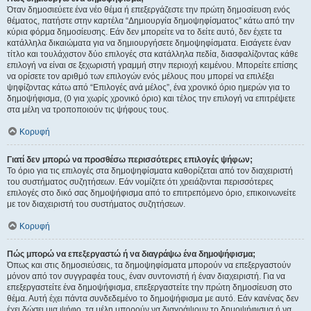
Όταν δημοσιεύετε ένα νέο θέμα ή επεξεργάζεστε την πρώτη δημοσίευση ενός
θέματος, πατήστε στην καρτέλα “Δημιουργία δημοψηφίσματος” κάτω από την
κύρια φόρμα δημοσίευσης. Εάν δεν μπορείτε να το δείτε αυτό, δεν έχετε τα
κατάλληλα δικαιώματα για να δημιουργήσετε δημοψηφίσματα. Εισάγετε έναν
τίτλο και τουλάχιστον δύο επιλογές στα κατάλληλα πεδία, διασφαλίζοντας κάθε
επιλογή να είναι σε ξεχωριστή γραμμή στην περιοχή κειμένου. Μπορείτε επίσης
να ορίσετε τον αριθμό των επιλογών ενός μέλους που μπορεί να επιλέξει
ψηφίζοντας κάτω από “Επιλογές ανά μέλος”, ένα χρονικό όριο ημερών για το
δημοψήφισμα, (0 για χωρίς χρονικό όριο) και τέλος την επιλογή να επιτρέψετε
στα μέλη να τροποποιούν τις ψήφους τους.
Κορυφή
Γιατί δεν μπορώ να προσθέσω περισσότερες επιλογές ψήφων;
Το όριο για τις επιλογές στα δημοψηφίσματα καθορίζεται από τον διαχειριστή
του συστήματος συζητήσεων. Εάν νομίζετε ότι χρειάζονται περισσότερες
επιλογές στο δικό σας δημοψήφισμα από το επιτρεπόμενο όριο, επικοινωνείτε
με τον διαχειριστή του συστήματος συζητήσεων.
Κορυφή
Πώς μπορώ να επεξεργαστώ ή να διαγράψω ένα δημοψήφισμα;
Όπως και στις δημοσιεύσεις, τα δημοψηφίσματα μπορούν να επεξεργαστούν
μόνον από τον συγγραφέα τους, έναν συντονιστή ή έναν διαχειριστή. Για να
επεξεργαστείτε ένα δημοψήφισμα, επεξεργαστείτε την πρώτη δημοσίευση στο
θέμα. Αυτή έχει πάντα συνδεδεμένο το δημοψήφισμα με αυτό. Εάν κανένας δεν
έχει δώσει μια ψήφο, τα μέλη μπορούν να διαγράψουν το δημοψήφισμα ή να