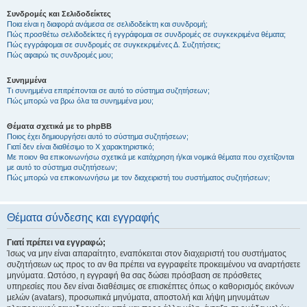
Συνδρομές και Σελιδοδείκτες
Ποια είναι η διαφορά ανάμεσα σε σελιδοδείκτη και συνδρομή;
Πώς προσθέτω σελιδοδείκτες ή εγγράφομαι σε συνδρομές σε συγκεκριμένα θέματα;
Πώς εγγράφομαι σε συνδρομές σε συγκεκριμένες Δ. Συζητήσεις;
Πώς αφαιρώ τις συνδρομές μου;
Συνημμένα
Τι συνημμένα επιτρέπονται σε αυτό το σύστημα συζητήσεων;
Πώς μπορώ να βρω όλα τα συνημμένα μου;
Θέματα σχετικά με το phpBB
Ποιος έχει δημιουργήσει αυτό το σύστημα συζητήσεων;
Γιατί δεν είναι διαθέσιμο το Χ χαρακτηριστικό;
Με ποιον θα επικοινωνήσω σχετικά με κατάχρηση ή/και νομικά θέματα που σχετίζονται
με αυτό το σύστημα συζητήσεων;
Πώς μπορώ να επικοινωνήσω με τον διαχειριστή του συστήματος συζητήσεων;
Θέματα σύνδεσης και εγγραφής
Γιατί πρέπει να εγγραφώ;
Ίσως να μην είναι απαραίτητο, εναπόκειται στον διαχειριστή του συστήματος
συζητήσεων ως προς το αν θα πρέπει να εγγραφείτε προκειμένου να αναρτήσετε
μηνύματα. Ωστόσο, η εγγραφή θα σας δώσει πρόσβαση σε πρόσθετες
υπηρεσίες που δεν είναι διαθέσιμες σε επισκέπτες όπως ο καθορισμός εικόνων
μελών (avatars), προσωπικά μηνύματα, αποστολή και λήψη μηνυμάτων