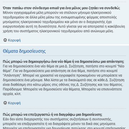
Όταν πατάω στον σύνδεσμο email για ένα μέλος μου ζητάει να συνδεθώ;
Μόνον εγγεγραμμένα μέλη μπορούν να στείλουν μήνυμα ηλεκτρονικού
ταχυδρομείου σε άλλα μέλη μέσω της ενσωματωμένης φόρμας αποστολής
μηνύματος ηλεκτρονικού ταχυδρομείου και μόνο αν ο διαχειριστής έχει
ενεργοποιήσει αυτή τη δυνατότητα. Αυτό γίνεται για να αποτραπεί η κακόβουλη
χρήση του συστήματος ηλεκτρονικού ταχυδρομείου από ανώνυμα μέλη.
Κορυφή
Θέματα δημοσίευσης
Πώς μπορώ να δημιουργήσω ένα νέο θέμα ή να δημοσιεύσω μια απάντηση;
Για να δημοσιεύσετε ένα νέο θέμα σε μια Δ. Συζήτηση, πατήστε στο κουμπί “Νέο
θέμα”. Για να δημοσιεύσετε μια απάντηση σε ένα θέμα, πατήστε στο κουμπί
“Απάντηση”. Μπορεί να χρειαστεί να εγγραφείτε προκειμένου να μπορέσετε να
δημοσιεύσετε ένα μήνυμα. Μια λίστα με τα δικαιώματά σας σε κάθε Δ. Συζήτηση
είναι διαθέσιμη στο κάτω μέρος στις οθόνες της Δ. Συζήτησης και του θέματος.
Παράδειγμα: Μπορείτε να δημοσιεύετε νέα θέματα, Μπορείτε να επισυνάπτετε
αρχεία, κλπ.
Κορυφή
Πώς μπορώ να επεξεργαστώ ή να διαγράψω μια δημοσίευση;
Εάν δεν είστε διαχειριστής του συστήματος συζητήσεων ή συντονιστής,
μπορείτε να επεξεργαστείτε ή να διαγράψετε μόνον τα δικά σας μηνύματα.
Μπορείτε να επεξεργαστείτε μια δημοσίευση πατώντας στο κουμπί επεξεργασίας