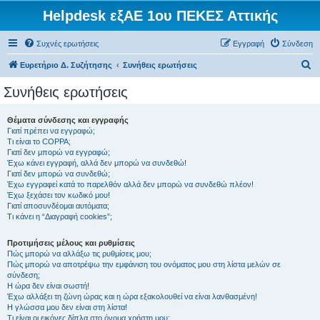
Helpdesk εξΑΕ 1ου ΠΕΚΕΣ Αττικής
Συχνές ερωτήσεις
Εγγραφή
Σύνδεση
Α
Ευρετήριο Δ. Συζήτησης
Συνήθεις ερωτήσεις
ν
Συνήθεις ερωτήσεις
α
ζ
Θέματα σύνδεσης και εγγραφής
Γιατί πρέπει να εγγραφώ;
ή
Τι είναι το COPPA;
τ
Γιατί δεν μπορώ να εγγραφώ;
Έχω κάνει εγγραφή, αλλά δεν μπορώ να συνδεθώ!
η
Γιατί δεν μπορώ να συνδεθώ;
Έχω εγγραφεί κατά το παρελθόν αλλά δεν μπορώ να συνδεθώ πλέον!
σ
Έχω ξεχάσει τον κωδικό μου!
η
Γιατί αποσυνδέομαι αυτόματα;
Τι κάνει η “Διαγραφή cookies”;
Προτιμήσεις μέλους και ρυθμίσεις
Πώς μπορώ να αλλάξω τις ρυθμίσεις μου;
Πώς μπορώ να αποτρέψω την εμφάνιση του ονόματος μου στη λίστα μελών σε
σύνδεση;
Η ώρα δεν είναι σωστή!
Έχω αλλάξει τη ζώνη ώρας και η ώρα εξακολουθεί να είναι λανθασμένη!
Η γλώσσα μου δεν είναι στη λίστα!
Τι είναι οι εικόνες δίπλα στο όνομα χρήστη μου;