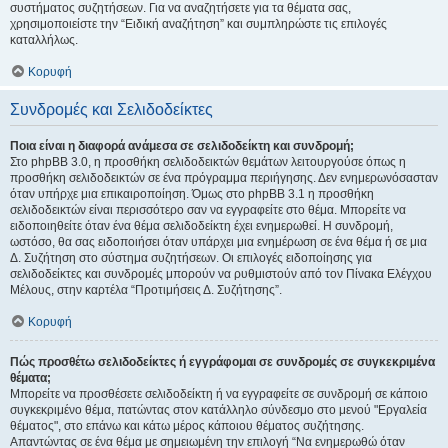
συστήματος συζητήσεων. Για να αναζητήσετε για τα θέματα σας,
χρησιμοποιείστε την “Ειδική αναζήτηση” και συμπληρώστε τις επιλογές
καταλλήλως.
Κορυφή
Συνδρομές και Σελιδοδείκτες
Ποια είναι η διαφορά ανάμεσα σε σελιδοδείκτη και συνδρομή;
Στο phpBB 3.0, η προσθήκη σελιδοδεικτών θεμάτων λειτουργούσε όπως η
προσθήκη σελιδοδεικτών σε ένα πρόγραμμα περιήγησης. Δεν ενημερωνόσασταν
όταν υπήρχε μια επικαιροποίηση. Όμως στο phpBB 3.1 η προσθήκη
σελιδοδεικτών είναι περισσότερο σαν να εγγραφείτε στο θέμα. Μπορείτε να
ειδοποιηθείτε όταν ένα θέμα σελιδοδείκτη έχει ενημερωθεί. Η συνδρομή,
ωστόσο, θα σας ειδοποιήσει όταν υπάρχει μια ενημέρωση σε ένα θέμα ή σε μια
Δ. Συζήτηση στο σύστημα συζητήσεων. Οι επιλογές ειδοποίησης για
σελιδοδείκτες και συνδρομές μπορούν να ρυθμιστούν από τον Πίνακα Ελέγχου
Μέλους, στην καρτέλα “Προτιμήσεις Δ. Συζήτησης”.
Κορυφή
Πώς προσθέτω σελιδοδείκτες ή εγγράφομαι σε συνδρομές σε συγκεκριμένα
θέματα;
Μπορείτε να προσθέσετε σελιδοδείκτη ή να εγγραφείτε σε συνδρομή σε κάποιο
συγκεκριμένο θέμα, πατώντας στον κατάλληλο σύνδεσμο στο μενού "Εργαλεία
θέματος", στο επάνω και κάτω μέρος κάποιου θέματος συζήτησης.
Απαντώντας σε ένα θέμα με σημειωμένη την επιλογή “Να ενημερωθώ όταν