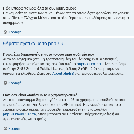
Πώς μπορώ να βρω όλα τα συνημμένα μου;
Για να βρείτε τη λίστα των συνημμένων σας τα οποία έχετε φορτώσει, πηγαίνετε
στον Πίνακα Ελέγχου Μέλους και ακολουθήστε τους συνδέσμους στην ενότητα
συνημμένων.
Κορυφή
Θέματα σχετικά με το phpBB
Ποιος έχει δημιουργήσει αυτό το σύστημα συζητήσεων;
Αυτό το λογισμικό (στη μη τροποποιημένη του έκδοση) έχει υλοποιηθεί,
κυκλοφορήσει και είναι κατοχυρωμένο από το
phpBB Limited
. Είναι διαθέσιμο
υπό την GNU General Public License, έκδοση 2 (GPL-2.0) και μπορεί να
διανεμηθεί ελεύθερα. Δείτε στο
About phpBB
για περισσότερες λεπτομέρειες.
Κορυφή
Γιατί δεν είναι διαθέσιμο το Χ χαρακτηριστικό;
Αυτό το πρόγραμμα δημιουργήθηκε και η άδεια χρήσης του αποδόθηκε από
την ομάδα ανάπτυξης λογισμικού phpBB Limited. Εάν νομίζετε ότι κάποιο
χαρακτηριστικό πρέπει να προστεθεί, επισκεφθείτε την ιστοσελίδα
phpBB Ideas Centre
, όπου μπορείτε να ψηφίσετε υπάρχουσες ιδέες ή να
προτείνετε νέες λειτουργίες.
Κορυφή