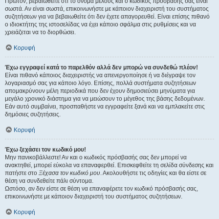
Πρώτον, βεβαιωθείτε ότι το όνομα μέλους και ο κωδικός πρόσβασής σας είναι
σωστά. Αν είναι σωστά, επικοινωνήστε με κάποιον διαχειριστή του συστήματος
συζητήσεων για να βεβαιωθείτε ότι δεν έχετε απαγορευθεί. Είναι επίσης πιθανό
ο ιδιοκτήτης της ιστοσελίδας να έχει κάποιο σφάλμα στις ρυθμίσεις και να
χρειάζεται να το διορθώσει.
Κορυφή
Έχω εγγραφεί κατά το παρελθόν αλλά δεν μπορώ να συνδεθώ πλέον!
Είναι πιθανό κάποιος διαχειριστής να απενεργοποίησε ή να διέγραψε τον
λογαριασμό σας για κάποιο λόγο. Επίσης, πολλά συστήματα συζητήσεων
απομακρύνουν μέλη περιοδικά που δεν έχουν δημοσιεύσει μηνύματα για
μεγάλο χρονικό διάστημα για να μειώσουν το μέγεθος της βάσης δεδομένων.
Εάν αυτό συμβαίνει, προσπαθήστε να εγγραφείτε ξανά και να εμπλακείτε στις
δημόσιες συζητήσεις.
Κορυφή
Έχω ξεχάσει τον κωδικό μου!
Μην πανικοβάλλεστε! Αν και ο κωδικός πρόσβασής σας δεν μπορεί να
ανακτηθεί, μπορεί εύκολα να επαναφερθεί. Επισκεφθείτε τη σελίδα σύνδεσης και
πατήστε στο
Ξέχασα τον κωδικό μου
. Ακολουθήστε τις οδηγίες και θα είστε σε
θέση να συνδεθείτε πάλι σύντομα.
Ωστόσο, αν δεν είστε σε θέση να επαναφέρετε τον κωδικό πρόσβασής σας,
επικοινωνήστε με κάποιον διαχειριστή του συστήματος συζητήσεων.
Κορυφή