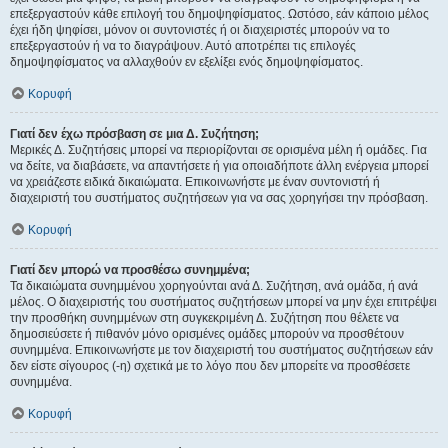
επεξεργαστούν κάθε επιλογή του δημοψηφίσματος. Ωστόσο, εάν κάποιο μέλος
έχει ήδη ψηφίσει, μόνον οι συντονιστές ή οι διαχειριστές μπορούν να το
επεξεργαστούν ή να το διαγράψουν. Αυτό αποτρέπει τις επιλογές
δημοψηφίσματος να αλλαχθούν εν εξελίξει ενός δημοψηφίσματος.
Κορυφή
Γιατί δεν έχω πρόσβαση σε μια Δ. Συζήτηση;
Μερικές Δ. Συζητήσεις μπορεί να περιορίζονται σε ορισμένα μέλη ή ομάδες. Για
να δείτε, να διαβάσετε, να απαντήσετε ή για οποιαδήποτε άλλη ενέργεια μπορεί
να χρειάζεστε ειδικά δικαιώματα. Επικοινωνήστε με έναν συντονιστή ή
διαχειριστή του συστήματος συζητήσεων για να σας χορηγήσει την πρόσβαση.
Κορυφή
Γιατί δεν μπορώ να προσθέσω συνημμένα;
Τα δικαιώματα συνημμένου χορηγούνται ανά Δ. Συζήτηση, ανά ομάδα, ή ανά
μέλος. Ο διαχειριστής του συστήματος συζητήσεων μπορεί να μην έχει επιτρέψει
την προσθήκη συνημμένων στη συγκεκριμένη Δ. Συζήτηση που θέλετε να
δημοσιεύσετε ή πιθανόν μόνο ορισμένες ομάδες μπορούν να προσθέτουν
συνημμένα. Επικοινωνήστε με τον διαχειριστή του συστήματος συζητήσεων εάν
δεν είστε σίγουρος (-η) σχετικά με το λόγο που δεν μπορείτε να προσθέσετε
συνημμένα.
Κορυφή