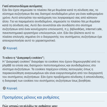
Γιατί αποσυνδέομαι αυτόματα;
Εάν δεν έχετε σημειώσει το πλαίσιο
Να με θυμάσαι
κατά τη σύνδεση σας, το
σύστημα συζητήσεων θα σας διατηρεί συνδεδεμένο μόνο για έναν καθορισμένο
χρόνο. Αυτό αποτρέπει την κατάχρηση του λογαριασμού σας από κάποιον
άλλο. Για να παραμείνετε συνδεδεμένοι, σημειώστε το πλαίσιο
Να με θυμάσαι
κατά τη σύνδεση σας. Αυτό δεν συνιστάται εάν συνδέεστε στο σύστημα
συζητήσεων από έναν κοινόχρηστο υπολογιστή, π.χ. βιβλιοθήκη, internet cafe,
πανεπιστημιακό εργαστήριο υπολογιστών, κλπ. Εάν δεν βλέπετε αυτό το
πλαίσιο επιλογής σημαίνει ότι ο διαχειριστής του συστήματος συζητήσεων έχει
απενεργοποιήσει αυτό το χαρακτηριστικό.
Κορυφή
Τι κάνει η “Διαγραφή cookies”;
Η “Διαγραφή cookies” διαγράφει τα cookies που έχουν δημιουργηθεί από το
phpBB τα οποία σας διατηρούν πιστοποιημένους και συνδεδεμένους στο
σύστημα συζητήσεων. Τα cookies παρέχουν επίσης λειτουργίες όπως η
παρακολούθηση αναγνωσμένων εάν είναι ενεργοποιημένη από τον διαχειριστή
του συστήματος συζητήσεων. Εάν έχετε προβλήματα σύνδεσης ή αποσύνδεσης,
η διαγραφή των cookies του συστήματος συζητήσεων ίσως βοηθήσει.
Κορυφή
Προτιμήσεις μέλους και ρυθμίσεις
Πώς μπορώ να αλλάξω τις ρυθμίσεις μου;