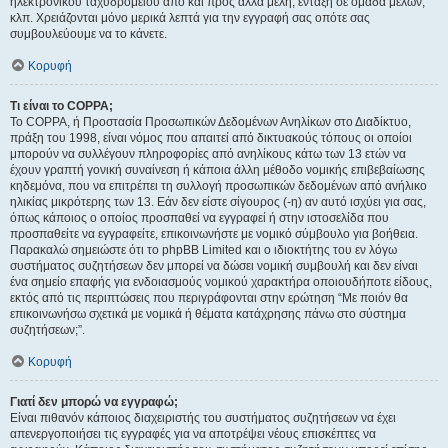
ηλεκτρονικού ταχυδρομείου από και προς άλλα μέλη, ένταξη σε ομάδα μελών,
κλπ. Χρειάζονται μόνο μερικά λεπτά για την εγγραφή σας οπότε σας
συμβουλεύουμε να το κάνετε.
Κορυφή
Τι είναι το COPPA;
Το COPPA, ή Προστασία Προσωπικών Δεδομένων Ανηλίκων στο Διαδίκτυο,
πράξη του 1998, είναι νόμος που απαιτεί από δικτυακούς τόπους οι οποίοι
μπορούν να συλλέγουν πληροφορίες από ανηλίκους κάτω των 13 ετών να
έχουν γραπτή γονική συναίνεση ή κάποια άλλη μέθοδο νομικής επιβεβαίωσης
κηδεμόνα, που να επιτρέπει τη συλλογή προσωπικών δεδομένων από ανήλικο
ηλικίας μικρότερης των 13. Εάν δεν είστε σίγουρος (-η) αν αυτό ισχύει για σας,
όπως κάποιος ο οποίος προσπαθεί να εγγραφεί ή στην ιστοσελίδα που
προσπαθείτε να εγγραφείτε, επικοινωνήστε με νομικό σύμβουλο για βοήθεια.
Παρακαλώ σημειώστε ότι το phpBB Limited και ο ιδιοκτήτης του εν λόγω
συστήματος συζητήσεων δεν μπορεί να δώσει νομική συμβουλή και δεν είναι
ένα σημείο επαφής για ενδοιασμούς νομικού χαρακτήρα οποιουδήποτε είδους,
εκτός από τις περιπτώσεις που περιγράφονται στην ερώτηση “Με ποιόν θα
επικοινωνήσω σχετικά με νομικά ή θέματα κατάχρησης πάνω στο σύστημα
συζητήσεων;”.
Κορυφή
Γιατί δεν μπορώ να εγγραφώ;
Είναι πιθανόν κάποιος διαχειριστής του συστήματος συζητήσεων να έχει
απενεργοποιήσει τις εγγραφές για να αποτρέψει νέους επισκέπτες να