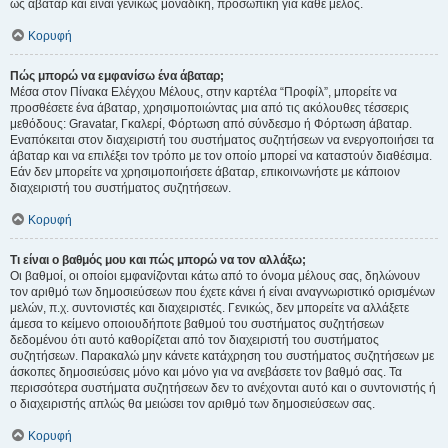
ως άβαταρ και είναι γενικώς μοναδική, προσωπική για κάθε μέλος.
Κορυφή
Πώς μπορώ να εμφανίσω ένα άβαταρ;
Μέσα στον Πίνακα Ελέγχου Μέλους, στην καρτέλα “Προφίλ”, μπορείτε να
προσθέσετε ένα άβαταρ, χρησιμοποιώντας μια από τις ακόλουθες τέσσερις
μεθόδους: Gravatar, Γκαλερί, Φόρτωση από σύνδεσμο ή Φόρτωση άβαταρ.
Εναπόκειται στον διαχειριστή του συστήματος συζητήσεων να ενεργοποιήσει τα
άβαταρ και να επιλέξει τον τρόπο με τον οποίο μπορεί να καταστούν διαθέσιμα.
Εάν δεν μπορείτε να χρησιμοποιήσετε άβαταρ, επικοινωνήστε με κάποιον
διαχειριστή του συστήματος συζητήσεων.
Κορυφή
Τι είναι ο βαθμός μου και πώς μπορώ να τον αλλάξω;
Οι βαθμοί, οι οποίοι εμφανίζονται κάτω από το όνομα μέλους σας, δηλώνουν
τον αριθμό των δημοσιεύσεων που έχετε κάνει ή είναι αναγνωριστικό ορισμένων
μελών, π.χ. συντονιστές και διαχειριστές. Γενικώς, δεν μπορείτε να αλλάξετε
άμεσα το κείμενο οποιουδήποτε βαθμού του συστήματος συζητήσεων
δεδομένου ότι αυτό καθορίζεται από τον διαχειριστή του συστήματος
συζητήσεων. Παρακαλώ μην κάνετε κατάχρηση του συστήματος συζητήσεων με
άσκοπες δημοσιεύσεις μόνο και μόνο για να ανεβάσετε τον βαθμό σας. Τα
περισσότερα συστήματα συζητήσεων δεν το ανέχονται αυτό και ο συντονιστής ή
ο διαχειριστής απλώς θα μειώσει τον αριθμό των δημοσιεύσεων σας.
Κορυφή