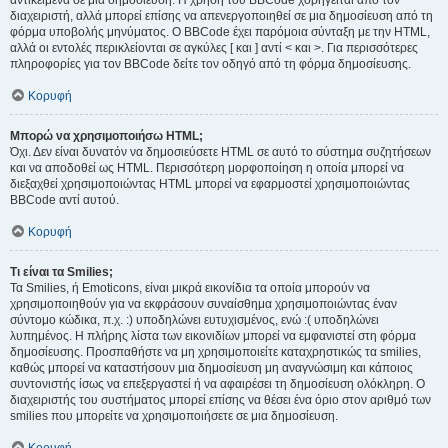
αντικείμενα σε μια δημοσίευση. Η χρήση του BBCode χορηγείται από τον
διαχειριστή, αλλά μπορεί επίσης να απενεργοποιηθεί σε μια δημοσίευση από τη
φόρμα υποβολής μηνύματος. Ο BBCode έχει παρόμοια σύνταξη με την HTML,
αλλά οι εντολές περικλείονται σε αγκύλες [ και ] αντί < και >. Για περισσότερες
πληροφορίες για τον BBCode δείτε τον οδηγό από τη φόρμα δημοσίευσης.
Κορυφή
Μπορώ να χρησιμοποιήσω HTML;
Όχι. Δεν είναι δυνατόν να δημοσιεύσετε HTML σε αυτό το σύστημα συζητήσεων
και να αποδοθεί ως HTML. Περισσότερη μορφοποίηση η οποία μπορεί να
διεξαχθεί χρησιμοποιώντας HTML μπορεί να εφαρμοστεί χρησιμοποιώντας
BBCode αντί αυτού.
Κορυφή
Τι είναι τα Smilies;
Τα Smilies, ή Emoticons, είναι μικρά εικονίδια τα οποία μπορούν να
χρησιμοποιηθούν για να εκφράσουν συναίσθημα χρησιμοποιώντας έναν
σύντομο κώδικα, π.χ. :) υποδηλώνει ευτυχισμένος, ενώ :( υποδηλώνει
λυπημένος. Η πλήρης λίστα των εικονιδίων μπορεί να εμφανιστεί στη φόρμα
δημοσίευσης. Προσπαθήστε να μη χρησιμοποιείτε καταχρηστικώς τα smilies,
καθώς μπορεί να καταστήσουν μια δημοσίευση μη αναγνώσιμη και κάποιος
συντονιστής ίσως να επεξεργαστεί ή να αφαιρέσει τη δημοσίευση ολόκληρη. Ο
διαχειριστής του συστήματος μπορεί επίσης να θέσει ένα όριο στον αριθμό των
smilies που μπορείτε να χρησιμοποιήσετε σε μια δημοσίευση.