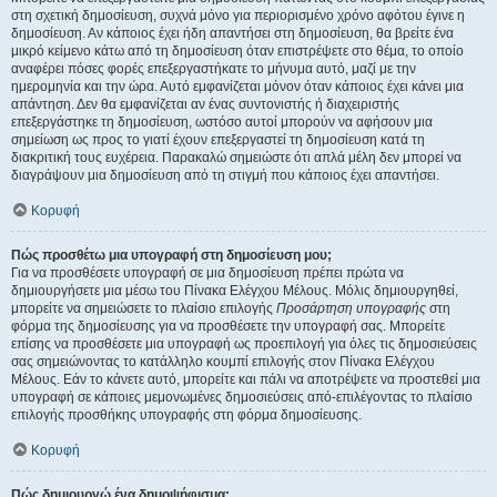
στη σχετική δημοσίευση, συχνά μόνο για περιορισμένο χρόνο αφότου έγινε η
δημοσίευση. Αν κάποιος έχει ήδη απαντήσει στη δημοσίευση, θα βρείτε ένα
μικρό κείμενο κάτω από τη δημοσίευση όταν επιστρέψετε στο θέμα, το οποίο
αναφέρει πόσες φορές επεξεργαστήκατε το μήνυμα αυτό, μαζί με την
ημερομηνία και την ώρα. Αυτό εμφανίζεται μόνον όταν κάποιος έχει κάνει μια
απάντηση. Δεν θα εμφανίζεται αν ένας συντονιστής ή διαχειριστής
επεξεργάστηκε τη δημοσίευση, ωστόσο αυτοί μπορούν να αφήσουν μια
σημείωση ως προς το γιατί έχουν επεξεργαστεί τη δημοσίευση κατά τη
διακριτική τους ευχέρεια. Παρακαλώ σημειώστε ότι απλά μέλη δεν μπορεί να
διαγράψουν μια δημοσίευση από τη στιγμή που κάποιος έχει απαντήσει.
Κορυφή
Πώς προσθέτω μια υπογραφή στη δημοσίευση μου;
Για να προσθέσετε υπογραφή σε μια δημοσίευση πρέπει πρώτα να
δημιουργήσετε μια μέσω του Πίνακα Ελέγχου Μέλους. Μόλις δημιουργηθεί,
μπορείτε να σημειώσετε το πλαίσιο επιλογής
Προσάρτηση υπογραφής
στη
φόρμα της δημοσίευσης για να προσθέσετε την υπογραφή σας. Μπορείτε
επίσης να προσθέσετε μια υπογραφή ως προεπιλογή για όλες τις δημοσιεύσεις
σας σημειώνοντας το κατάλληλο κουμπί επιλογής στον Πίνακα Ελέγχου
Μέλους. Εάν το κάνετε αυτό, μπορείτε και πάλι να αποτρέψετε να προστεθεί μια
υπογραφή σε κάποιες μεμονωμένες δημοσιεύσεις από-επιλέγοντας το πλαίσιο
επιλογής προσθήκης υπογραφής στη φόρμα δημοσίευσης.
Κορυφή
Πώς δημιουργώ ένα δημοψήφισμα;