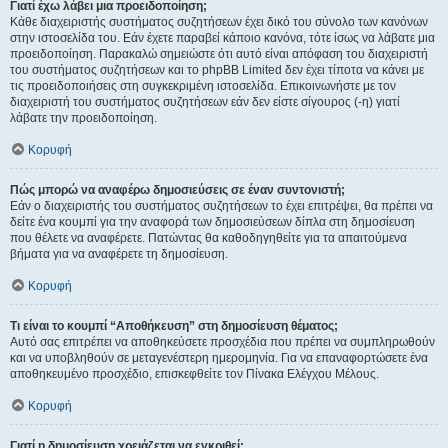
Γιατί έχω λάβει μια προειδοποίηση;
Κάθε διαχειριστής συστήματος συζητήσεων έχει δικό του σύνολο των κανόνων
στην ιστοσελίδα του. Εάν έχετε παραβεί κάποιο κανόνα, τότε ίσως να λάβατε μια
προειδοποίηση. Παρακαλώ σημειώστε ότι αυτό είναι απόφαση του διαχειριστή
του συστήματος συζητήσεων και το phpBB Limited δεν έχει τίποτα να κάνει με
τις προειδοποιήσεις στη συγκεκριμένη ιστοσελίδα. Επικοινωνήστε με τον
διαχειριστή του συστήματος συζητήσεων εάν δεν είστε σίγουρος (-η) γιατί
λάβατε την προειδοποίηση.
Κορυφή
Πώς μπορώ να αναφέρω δημοσιεύσεις σε έναν συντονιστή;
Εάν ο διαχειριστής του συστήματος συζητήσεων το έχει επιτρέψει, θα πρέπει να
δείτε ένα κουμπί για την αναφορά των δημοσιεύσεων δίπλα στη δημοσίευση
που θέλετε να αναφέρετε. Πατώντας θα καθοδηγηθείτε για τα απαιτούμενα
βήματα για να αναφέρετε τη δημοσίευση.
Κορυφή
Τι είναι το κουμπί “Αποθήκευση” στη δημοσίευση θέματος;
Αυτό σας επιτρέπει να αποθηκεύσετε προσχέδια που πρέπει να συμπληρωθούν
και να υποβληθούν σε μεταγενέστερη ημερομηνία. Για να επαναφορτώσετε ένα
αποθηκευμένο προσχέδιο, επισκεφθείτε τον Πίνακα Ελέγχου Μέλους.
Κορυφή
Γιατί η δημοσίευση χρειάζεται να εγκριθεί;