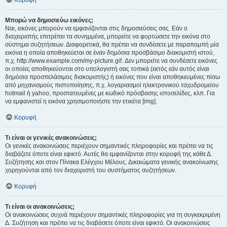
Κορυφή
Μπορώ να δημοσιεύω εικόνες;
Ναι, εικόνες μπορούν να εμφανίζονται στις δημοσιεύσεις σας. Εάν ο
διαχειριστής επιτρέπει τα συνημμένα, μπορείτε να φορτώσετε την εικόνα στο
σύστημα συζητήσεων. Διαφορετικά, θα πρέπει να συνδέσετε με παραπομπή μία
εικόνα η οποία αποθηκεύεται σε έναν δημόσια προσβάσιμο διακομιστή ιστού,
π.χ. http://www.example.com/my-picture.gif. Δεν μπορείτε να συνδέσετε εικόνες
οι οποίες αποθηκεύονται στο υπολογιστή σας τοπικά (εκτός εάν αυτός είναι
δημόσια προσπελάσιμος διακομιστής) ή εικόνες που είναι αποθηκευμένες πίσω
από μηχανισμούς πιστοποίησης, π.χ. λογαριασμοί ηλεκτρονικού ταχυδρομείου
hotmail ή yahoo, προστατευμένες με κωδικό πρόσβασης ιστοσελίδες, κλπ. Για
να εμφανιστεί η εικόνα χρησιμοποιήστε την ετικέτα [img].
Κορυφή
Τι είναι οι γενικές ανακοινώσεις;
Οι γενικές ανακοινώσεις περιέχουν σημαντικές πληροφορίες και πρέπει να τις
διαβάζετε όποτε είναι εφικτό. Αυτές θα εμφανίζονται στην κορυφή της κάθε Δ.
Συζήτησης και στον Πίνακα Ελέγχου Μέλους. Δικαιώματα γενικής ανακοίνωσης
χορηγούνται από τον διαχειριστή του συστήματος συζητήσεων.
Κορυφή
Τι είναι οι ανακοινώσεις;
Οι ανακοινώσεις συχνά περιέχουν σημαντικές πληροφορίες για τη συγκεκριμένη
Δ. Συζήτηση και πρέπει να τις διαβάσετε όποτε είναι εφικτό. Οι ανακοινώσεις