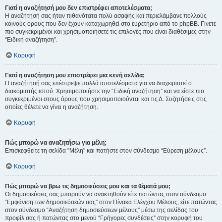
Γιατί η αναζήτησή μου δεν επιστρέφει αποτελέσματα;
Η αναζήτησή σας ήταν πιθανότατα πολύ ασαφής και περιελάμβανε πολλούς
κοινούς όρους που δεν έχουν καταχωρηθεί στο ευρετήριο από το phpBB. Γίνετε
πιο συγκεκριμένοι και χρησιμοποιήσετε τις επιλογές που είναι διαθέσιμες στην
“Ειδική αναζήτηση”.
Κορυφή
Γιατί η αναζήτηση μου επιστρέφει μια κενή σελίδα;
Η αναζήτησή σας επέστρεψε πολλά αποτελέσματα για να διαχειριστεί ο
διακομιστής ιστού. Χρησιμοποιήστε την “Ειδική αναζήτηση” και να είστε πιο
συγκεκριμένοι στους όρους που χρησιμοποιούνται και τις Δ. Συζητήσεις στις
οποίες θέλετε να γίνει η αναζήτηση.
Κορυφή
Πώς μπορώ να αναζητήσω για μέλη;
Επισκεφθείτε τη σελίδα "Μέλη" και πατήστε στον σύνδεσμο “Εύρεση μέλους”.
Κορυφή
Πώς μπορώ να βρω τις δημοσιεύσεις μου και τα θέματά μου;
Οι δημοσιεύσεις σας μπορούν να ανακτηθούν είτε πατώντας στον σύνδεσμο
“Εμφάνιση των δημοσιεύσεών σας” στον Πίνακα Ελέγχου Μέλους, είτε πατώντας
στον σύνδεσμο “Αναζήτηση δημοσιεύσεων μέλους” μέσω της σελίδας του
προφίλ σας ή πατώντας στο μενού “Γρήγορες συνδέσεις” στην κορυφή του