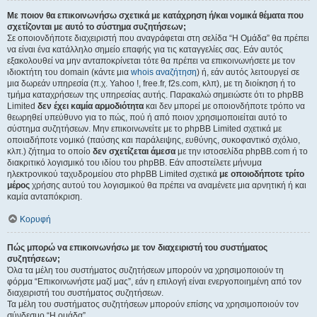
Με ποιον θα επικοινωνήσω σχετικά με κατάχρηση ή/και νομικά θέματα που
σχετίζονται με αυτό το σύστημα συζητήσεων;
Σε οποιονδήποτε διαχειριστή που αναγράφεται στη σελίδα “Η Ομάδα” θα πρέπει
να είναι ένα κατάλληλο σημείο επαφής για τις καταγγελίες σας. Εάν αυτός
εξακολουθεί να μην ανταποκρίνεται τότε θα πρέπει να επικοινωνήσετε με τον
ιδιοκτήτη του domain (κάντε μια
whois αναζήτηση
) ή, εάν αυτός λειτουργεί σε
μια δωρεάν υπηρεσία (π.χ. Yahoo !, free.fr, f2s.com, κλπ), με τη διοίκηση ή το
τμήμα καταχρήσεων της υπηρεσίας αυτής. Παρακαλώ σημειώστε ότι το phpBB
Limited
δεν έχει καμία αρμοδιότητα
και δεν μπορεί με οποιονδήποτε τρόπο να
θεωρηθεί υπεύθυνο για το πώς, πού ή από ποιον χρησιμοποιείται αυτό το
σύστημα συζητήσεων. Μην επικοινωνείτε με το phpBB Limited σχετικά με
οποιαδήποτε νομικό (παύσης και παράλειψης, ευθύνης, συκοφαντικό σχόλιο,
κλπ.) ζήτημα το οποίο
δεν σχετίζεται άμεσα
με την ιστοσελίδα phpBB.com ή το
διακριτικό λογισμικό του ιδίου του phpBB. Εάν αποστείλετε μήνυμα
ηλεκτρονικού ταχυδρομείου στο phpBB Limited σχετικά
με οποιοδήποτε τρίτο
μέρος
χρήσης αυτού του λογισμικού θα πρέπει να αναμένετε μια αρνητική ή και
καμία ανταπόκριση.
Κορυφή
Πώς μπορώ να επικοινωνήσω με τον διαχειριστή του συστήματος
συζητήσεων;
Όλα τα μέλη του συστήματος συζητήσεων μπορούν να χρησιμοποιούν τη
φόρμα “Επικοινωνήστε μαζί μας”, εάν η επιλογή είναι ενεργοποιημένη από τον
διαχειριστή του συστήματος συζητήσεων.
Τα μέλη του συστήματος συζητήσεων μπορούν επίσης να χρησιμοποιούν τον
σύνδεσμο “Η ομάδα”.