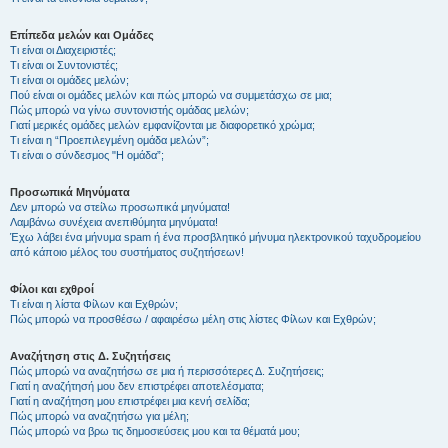
Επίπεδα μελών και Ομάδες
Τι είναι οι Διαχειριστές;
Τι είναι οι Συντονιστές;
Τι είναι οι ομάδες μελών;
Πού είναι οι ομάδες μελών και πώς μπορώ να συμμετάσχω σε μια;
Πώς μπορώ να γίνω συντονιστής ομάδας μελών;
Γιατί μερικές ομάδες μελών εμφανίζονται με διαφορετικό χρώμα;
Τι είναι η “Προεπιλεγμένη ομάδα μελών”;
Τι είναι ο σύνδεσμος "Η ομάδα”;
Προσωπικά Μηνύματα
Δεν μπορώ να στείλω προσωπικά μηνύματα!
Λαμβάνω συνέχεια ανεπιθύμητα μηνύματα!
Έχω λάβει ένα μήνυμα spam ή ένα προσβλητικό μήνυμα ηλεκτρονικού ταχυδρομείου
από κάποιο μέλος του συστήματος συζητήσεων!
Φίλοι και εχθροί
Τι είναι η λίστα Φίλων και Εχθρών;
Πώς μπορώ να προσθέσω / αφαιρέσω μέλη στις λίστες Φίλων και Εχθρών;
Αναζήτηση στις Δ. Συζητήσεις
Πώς μπορώ να αναζητήσω σε μια ή περισσότερες Δ. Συζητήσεις;
Γιατί η αναζήτησή μου δεν επιστρέφει αποτελέσματα;
Γιατί η αναζήτηση μου επιστρέφει μια κενή σελίδα;
Πώς μπορώ να αναζητήσω για μέλη;
Πώς μπορώ να βρω τις δημοσιεύσεις μου και τα θέματά μου;