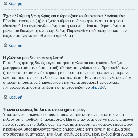
Κορυφή
Έχω αλλάξει τη ζώνη ώρας και η ώρα εξακολουθεί να είναι λανθασμένη!
Εάν είστε σίγουρος (-η) ότι έχετε ρυθμίσει τη ζώνη ώρας σωστά και η ώρα
εξακολουθεί να είναι λανθασμένη, τότε ή ώρα που είναι αποθηκευμένη στο
ρολόι του διακομιστή είναι εσφαλμένη. Παρακαλώ να ειδοποιήσετε κάποιον
διαχειριστή για να διορθώσει το πρόβλημα.
Κορυφή
Η γλώσσα μου δεν είναι στη λίστα!
Είτε ο διαχειριστής δεν έχει εγκαταστήσει τη γλώσσα σας ή κανείς δεν έχει
μεταφράσει αυτό το σύστημα συζητήσεων στη γλώσσα σας. Προσπαθήστε να
ζητήσετε από κάποιον διαχειριστή του συστήματος συζητήσεων αν μπορεί να
εγκαταστήσει το πακέτο γλώσσας που χρειάζεστε. Εάν το πακέτο γλώσσας δεν
υπάρχει, μπορείτε να δημιουργήσετε μια νέα μετάφραση. Περισσότερες
πληροφορίες μπορείτε να βρείτε στην ιστοσελίδα του
phpBB
®.
Κορυφή
Τι είναι οι εικόνες δίπλα στο όνομα χρήστη μου;
Υπάρχουν δύο εικόνες οι οποίες μπορεί να εμφανιστούν μαζί με το όνομα
μέλους στην προβολή δημοσιεύσεων. Μια από αυτές μπορεί να είναι μια εικόνα
που σχετίζεται με το βαθμό σας, γενικώς με τη μορφή των άστρων, τετραγώνων
ή κουκίδων, υποδεικνύοντας πόσες δημοσιεύσεις έχετε κάνει ή το αξίωμα σας
στο σύστημα συζητήσεων. Μια άλλη, συνήθως μεγαλύτερη, εικόνα είναι γνωστή