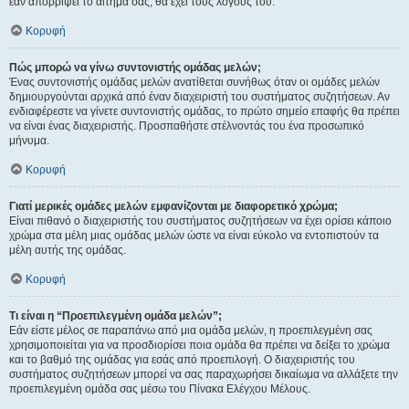
εάν απορρίψει το αίτημα σας, θα έχει τους λόγους του.
Κορυφή
Πώς μπορώ να γίνω συντονιστής ομάδας μελών;
Ένας συντονιστής ομάδας μελών ανατίθεται συνήθως όταν οι ομάδες μελών
δημιουργούνται αρχικά από έναν διαχειριστή του συστήματος συζητήσεων. Αν
ενδιαφέρεστε να γίνετε συντονιστής ομάδας, το πρώτο σημείο επαφής θα πρέπει
να είναι ένας διαχειριστής. Προσπαθήστε στέλνοντάς του ένα προσωπικό
μήνυμα.
Κορυφή
Γιατί μερικές ομάδες μελών εμφανίζονται με διαφορετικό χρώμα;
Είναι πιθανό ο διαχειριστής του συστήματος συζητήσεων να έχει ορίσει κάποιο
χρώμα στα μέλη μιας ομάδας μελών ώστε να είναι εύκολο να εντοπιστούν τα
μέλη αυτής της ομάδας.
Κορυφή
Τι είναι η “Προεπιλεγμένη ομάδα μελών”;
Εάν είστε μέλος σε παραπάνω από μια ομάδα μελών, η προεπιλεγμένη σας
χρησιμοποιείται για να προσδιορίσει ποια ομάδα θα πρέπει να δείξει το χρώμα
και το βαθμό της ομάδας για εσάς από προεπιλογή. Ο διαχειριστής του
συστήματος συζητήσεων μπορεί να σας παραχωρήσει δικαίωμα να αλλάξετε την
προεπιλεγμένη ομάδα σας μέσω του Πίνακα Ελέγχου Μέλους.