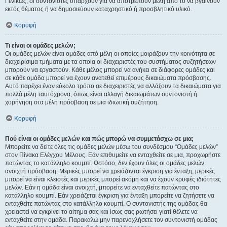
Γενικώς, οι συντονιστές υπάρχουν για να αποτρέπουν μέλη από το να βγαίνουν
εκτός θέματος ή να δημοσιεύουν καταχρηστικό ή προσβλητικό υλικό.
Κορυφή
Τι είναι οι ομάδες μελών;
Οι ομάδες μελών είναι ομάδες από μέλη οι οποίες μοιράζουν την κοινότητα σε
διαχειρίσιμα τμήματα με τα οποία οι διαχειριστές του συστήματος συζητήσεων
μπορούν να εργαστούν. Κάθε μέλος μπορεί να ανήκει σε διάφορες ομάδες και
σε κάθε ομάδα μπορεί να έχουν ανατεθεί επιμέρους δικαιώματα πρόσβασης.
Αυτό παρέχει έναν εύκολο τρόπο σε διαχειριστές να αλλάξουν τα δικαιώματα για
πολλά μέλη ταυτόχρονα, όπως είναι αλλαγή δικαιωμάτων συντονιστή ή
χορήγηση στα μέλη πρόσβαση σε μια ιδιωτική συζήτηση.
Κορυφή
Πού είναι οι ομάδες μελών και πώς μπορώ να συμμετάσχω σε μια;
Μπορείτε να δείτε όλες τις ομάδες μελών μέσω του συνδέσμου “Ομάδες μελών”
στον Πίνακα Ελέγχου Μέλους. Εάν επιθυμείτε να ενταχθείτε σε μια, προχωρήστε
πατώντας το κατάλληλο κουμπί. Ωστόσο, δεν έχουν όλες οι ομάδες μελών
ανοιχτή πρόσβαση. Μερικές μπορεί να χρειάζονται έγκριση για ένταξη, μερικές
μπορεί να είναι κλειστές και μερικές μπορεί ακόμη και να έχουν κρυφές ιδιότητες
μελών. Εάν η ομάδα είναι ανοιχτή, μπορείτε να ενταχθείτε πατώντας στο
κατάλληλο κουμπί. Εάν χρειάζεται έγκριση για ένταξη μπορείτε να ζητήσετε να
ενταχθείτε πατώντας στο κατάλληλο κουμπί. Ο συντονιστής της ομάδας θα
χρειαστεί να εγκρίνει το αίτημα σας και ίσως σας ρωτήσει γιατί θέλετε να
ενταχθείτε στην ομάδα. Παρακαλώ μην παρενοχλήσετε τον συντονιστή ομάδας