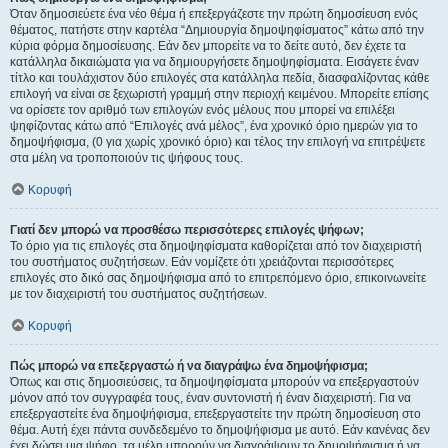
Όταν δημοσιεύετε ένα νέο θέμα ή επεξεργάζεστε την πρώτη δημοσίευση ενός
θέματος, πατήστε στην καρτέλα “Δημιουργία δημοψηφίσματος” κάτω από την
κύρια φόρμα δημοσίευσης. Εάν δεν μπορείτε να το δείτε αυτό, δεν έχετε τα
κατάλληλα δικαιώματα για να δημιουργήσετε δημοψηφίσματα. Εισάγετε έναν
τίτλο και τουλάχιστον δύο επιλογές στα κατάλληλα πεδία, διασφαλίζοντας κάθε
επιλογή να είναι σε ξεχωριστή γραμμή στην περιοχή κειμένου. Μπορείτε επίσης
να ορίσετε τον αριθμό των επιλογών ενός μέλους που μπορεί να επιλέξει
ψηφίζοντας κάτω από “Επιλογές ανά μέλος”, ένα χρονικό όριο ημερών για το
δημοψήφισμα, (0 για χωρίς χρονικό όριο) και τέλος την επιλογή να επιτρέψετε
στα μέλη να τροποποιούν τις ψήφους τους.
Κορυφή
Γιατί δεν μπορώ να προσθέσω περισσότερες επιλογές ψήφων;
Το όριο για τις επιλογές στα δημοψηφίσματα καθορίζεται από τον διαχειριστή
του συστήματος συζητήσεων. Εάν νομίζετε ότι χρειάζονται περισσότερες
επιλογές στο δικό σας δημοψήφισμα από το επιτρεπόμενο όριο, επικοινωνείτε
με τον διαχειριστή του συστήματος συζητήσεων.
Κορυφή
Πώς μπορώ να επεξεργαστώ ή να διαγράψω ένα δημοψήφισμα;
Όπως και στις δημοσιεύσεις, τα δημοψηφίσματα μπορούν να επεξεργαστούν
μόνον από τον συγγραφέα τους, έναν συντονιστή ή έναν διαχειριστή. Για να
επεξεργαστείτε ένα δημοψήφισμα, επεξεργαστείτε την πρώτη δημοσίευση στο
θέμα. Αυτή έχει πάντα συνδεδεμένο το δημοψήφισμα με αυτό. Εάν κανένας δεν
έχει δώσει μια ψήφο, τα μέλη μπορούν να διαγράψουν το δημοψήφισμα ή να