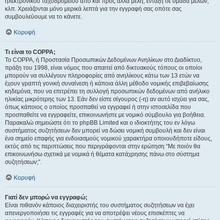
ηλεκτρονικού ταχυδρομείου από και προς άλλα μέλη, ένταξη σε ομάδα μελών,
κλπ. Χρειάζονται μόνο μερικά λεπτά για την εγγραφή σας οπότε σας
συμβουλεύουμε να το κάνετε.
Κορυφή
Τι είναι το COPPA;
Το COPPA, ή Προστασία Προσωπικών Δεδομένων Ανηλίκων στο Διαδίκτυο,
πράξη του 1998, είναι νόμος που απαιτεί από δικτυακούς τόπους οι οποίοι
μπορούν να συλλέγουν πληροφορίες από ανηλίκους κάτω των 13 ετών να
έχουν γραπτή γονική συναίνεση ή κάποια άλλη μέθοδο νομικής επιβεβαίωσης
κηδεμόνα, που να επιτρέπει τη συλλογή προσωπικών δεδομένων από ανήλικο
ηλικίας μικρότερης των 13. Εάν δεν είστε σίγουρος (-η) αν αυτό ισχύει για σας,
όπως κάποιος ο οποίος προσπαθεί να εγγραφεί ή στην ιστοσελίδα που
προσπαθείτε να εγγραφείτε, επικοινωνήστε με νομικό σύμβουλο για βοήθεια.
Παρακαλώ σημειώστε ότι το phpBB Limited και ο ιδιοκτήτης του εν λόγω
συστήματος συζητήσεων δεν μπορεί να δώσει νομική συμβουλή και δεν είναι
ένα σημείο επαφής για ενδοιασμούς νομικού χαρακτήρα οποιουδήποτε είδους,
εκτός από τις περιπτώσεις που περιγράφονται στην ερώτηση “Με ποιόν θα
επικοινωνήσω σχετικά με νομικά ή θέματα κατάχρησης πάνω στο σύστημα
συζητήσεων;”.
Κορυφή
Γιατί δεν μπορώ να εγγραφώ;
Είναι πιθανόν κάποιος διαχειριστής του συστήματος συζητήσεων να έχει
απενεργοποιήσει τις εγγραφές για να αποτρέψει νέους επισκέπτες να