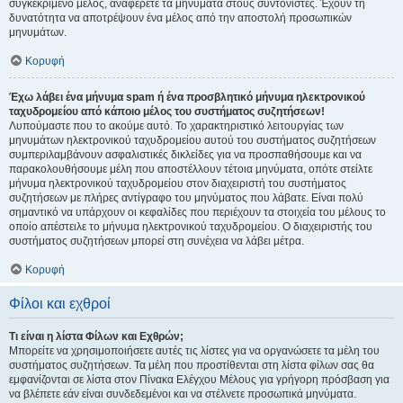
συγκεκριμένο μέλος, αναφέρετε τα μηνύματα στους συντονιστές. Έχουν τη
δυνατότητα να αποτρέψουν ένα μέλος από την αποστολή προσωπικών
μηνυμάτων.
Κορυφή
Έχω λάβει ένα μήνυμα spam ή ένα προσβλητικό μήνυμα ηλεκτρονικού
ταχυδρομείου από κάποιο μέλος του συστήματος συζητήσεων!
Λυπούμαστε που το ακούμε αυτό. Το χαρακτηριστικό λειτουργίας των
μηνυμάτων ηλεκτρονικού ταχυδρομείου αυτού του συστήματος συζητήσεων
συμπεριλαμβάνουν ασφαλιστικές δικλείδες για να προσπαθήσουμε και να
παρακολουθήσουμε μέλη που αποστέλλουν τέτοια μηνύματα, οπότε στείλτε
μήνυμα ηλεκτρονικού ταχυδρομείου στον διαχειριστή του συστήματος
συζητήσεων με πλήρες αντίγραφο του μηνύματος που λάβατε. Είναι πολύ
σημαντικό να υπάρχουν οι κεφαλίδες που περιέχουν τα στοιχεία του μέλους το
οποίο απέστειλε το μήνυμα ηλεκτρονικού ταχυδρομείου. Ο διαχειριστής του
συστήματος συζητήσεων μπορεί στη συνέχεια να λάβει μέτρα.
Κορυφή
Φίλοι και εχθροί
Τι είναι η λίστα Φίλων και Εχθρών;
Μπορείτε να χρησιμοποιήσετε αυτές τις λίστες για να οργανώσετε τα μέλη του
συστήματος συζητήσεων. Τα μέλη που προστίθενται στη λίστα φίλων σας θα
εμφανίζονται σε λίστα στον Πίνακα Ελέγχου Μέλους για γρήγορη πρόσβαση για
να βλέπετε εάν είναι συνδεδεμένοι και να στέλνετε προσωπικά μηνύματα.