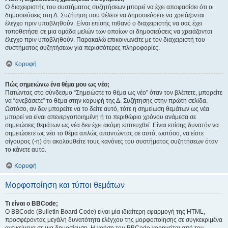
Ο διαχειριστής του συστήματος συζητήσεων μπορεί να έχει αποφασίσει ότι οι
δημοσιεύσεις στη Δ. Συζήτηση που θέλετε να δημοσιεύσετε να χρειάζονται
έλεγχο πριν υποβληθούν. Είναι επίσης πιθανό ο διαχειριστής να σας έχει
τοποθετήσει σε μια ομάδα μελών των οποίων οι δημοσιεύσεις να χρειάζονται
έλεγχο πριν υποβληθούν. Παρακαλώ επικοινωνείτε με τον διαχειριστή του
συστήματος συζητήσεων για περισσότερες πληροφορίες.
Κορυφή
Πώς σημειώνω ένα θέμα μου ως νέο;
Πατώντας στο σύνδεσμο “Σημειώστε το θέμα ως νέο” όταν τον βλέπετε, μπορείτε
να “ανεβάσετε” το θέμα στην κορυφή της Δ. Συζήτησης στην πρώτη σελίδα.
Ωστόσο, αν δεν μπορείτε να το δείτε αυτό, τότε η σημείωση θεμάτων ως νέα
μπορεί να είναι απενεργοποιημένη ή το περιθώριο χρόνου ανάμεσα σε
σημειώσεις θεμάτων ως νέα δεν έχει ακόμη επιτευχθεί. Είναι επίσης δυνατόν να
σημειώσετε ως νέο το θέμα απλώς απαντώντας σε αυτό, ωστόσο, να είστε
σίγουρος (-η) ότι ακολουθείτε τους κανόνες του συστήματος συζητήσεων όταν
το κάνετε αυτό.
Κορυφή
Μορφοποίηση και τύποι θεμάτων
Τι είναι ο BBCode;
Ο BBCode (Bulletin Board Code) είναι μία ιδιαίτερη εφαρμογή της HTML,
προσφέροντας μεγάλη δυνατότητα ελέγχου της μορφοποίησης σε συγκεκριμένα