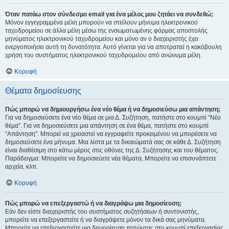
Όταν πατάω στον σύνδεσμο email για ένα μέλος μου ζητάει να συνδεθώ;
Μόνον εγγεγραμμένα μέλη μπορούν να στείλουν μήνυμα ηλεκτρονικού
ταχυδρομείου σε άλλα μέλη μέσω της ενσωματωμένης φόρμας αποστολής
μηνύματος ηλεκτρονικού ταχυδρομείου και μόνο αν ο διαχειριστής έχει
ενεργοποιήσει αυτή τη δυνατότητα. Αυτό γίνεται για να αποτραπεί η κακόβουλη
χρήση του συστήματος ηλεκτρονικού ταχυδρομείου από ανώνυμα μέλη.
Κορυφή
Θέματα δημοσίευσης
Πώς μπορώ να δημιουργήσω ένα νέο θέμα ή να δημοσιεύσω μια απάντηση;
Για να δημοσιεύσετε ένα νέο θέμα σε μια Δ. Συζήτηση, πατήστε στο κουμπί “Νέο
θέμα”. Για να δημοσιεύσετε μια απάντηση σε ένα θέμα, πατήστε στο κουμπί
“Απάντηση”. Μπορεί να χρειαστεί να εγγραφείτε προκειμένου να μπορέσετε να
δημοσιεύσετε ένα μήνυμα. Μια λίστα με τα δικαιώματά σας σε κάθε Δ. Συζήτηση
είναι διαθέσιμη στο κάτω μέρος στις οθόνες της Δ. Συζήτησης και του θέματος.
Παράδειγμα: Μπορείτε να δημοσιεύετε νέα θέματα, Μπορείτε να επισυνάπτετε
αρχεία, κλπ.
Κορυφή
Πώς μπορώ να επεξεργαστώ ή να διαγράψω μια δημοσίευση;
Εάν δεν είστε διαχειριστής του συστήματος συζητήσεων ή συντονιστής,
μπορείτε να επεξεργαστείτε ή να διαγράψετε μόνον τα δικά σας μηνύματα.
Μπορείτε να επεξεργαστείτε μια δημοσίευση πατώντας στο κουμπί επεξεργασίας