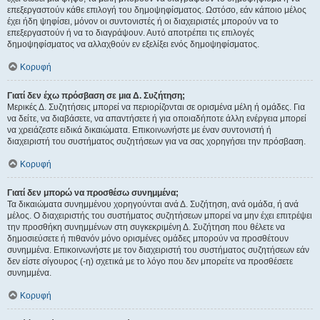
επεξεργαστούν κάθε επιλογή του δημοψηφίσματος. Ωστόσο, εάν κάποιο μέλος
έχει ήδη ψηφίσει, μόνον οι συντονιστές ή οι διαχειριστές μπορούν να το
επεξεργαστούν ή να το διαγράψουν. Αυτό αποτρέπει τις επιλογές
δημοψηφίσματος να αλλαχθούν εν εξελίξει ενός δημοψηφίσματος.
Κορυφή
Γιατί δεν έχω πρόσβαση σε μια Δ. Συζήτηση;
Μερικές Δ. Συζητήσεις μπορεί να περιορίζονται σε ορισμένα μέλη ή ομάδες. Για
να δείτε, να διαβάσετε, να απαντήσετε ή για οποιαδήποτε άλλη ενέργεια μπορεί
να χρειάζεστε ειδικά δικαιώματα. Επικοινωνήστε με έναν συντονιστή ή
διαχειριστή του συστήματος συζητήσεων για να σας χορηγήσει την πρόσβαση.
Κορυφή
Γιατί δεν μπορώ να προσθέσω συνημμένα;
Τα δικαιώματα συνημμένου χορηγούνται ανά Δ. Συζήτηση, ανά ομάδα, ή ανά
μέλος. Ο διαχειριστής του συστήματος συζητήσεων μπορεί να μην έχει επιτρέψει
την προσθήκη συνημμένων στη συγκεκριμένη Δ. Συζήτηση που θέλετε να
δημοσιεύσετε ή πιθανόν μόνο ορισμένες ομάδες μπορούν να προσθέτουν
συνημμένα. Επικοινωνήστε με τον διαχειριστή του συστήματος συζητήσεων εάν
δεν είστε σίγουρος (-η) σχετικά με το λόγο που δεν μπορείτε να προσθέσετε
συνημμένα.
Κορυφή