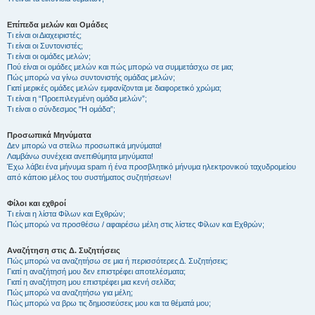
Επίπεδα μελών και Ομάδες
Τι είναι οι Διαχειριστές;
Τι είναι οι Συντονιστές;
Τι είναι οι ομάδες μελών;
Πού είναι οι ομάδες μελών και πώς μπορώ να συμμετάσχω σε μια;
Πώς μπορώ να γίνω συντονιστής ομάδας μελών;
Γιατί μερικές ομάδες μελών εμφανίζονται με διαφορετικό χρώμα;
Τι είναι η “Προεπιλεγμένη ομάδα μελών”;
Τι είναι ο σύνδεσμος "Η ομάδα”;
Προσωπικά Μηνύματα
Δεν μπορώ να στείλω προσωπικά μηνύματα!
Λαμβάνω συνέχεια ανεπιθύμητα μηνύματα!
Έχω λάβει ένα μήνυμα spam ή ένα προσβλητικό μήνυμα ηλεκτρονικού ταχυδρομείου
από κάποιο μέλος του συστήματος συζητήσεων!
Φίλοι και εχθροί
Τι είναι η λίστα Φίλων και Εχθρών;
Πώς μπορώ να προσθέσω / αφαιρέσω μέλη στις λίστες Φίλων και Εχθρών;
Αναζήτηση στις Δ. Συζητήσεις
Πώς μπορώ να αναζητήσω σε μια ή περισσότερες Δ. Συζητήσεις;
Γιατί η αναζήτησή μου δεν επιστρέφει αποτελέσματα;
Γιατί η αναζήτηση μου επιστρέφει μια κενή σελίδα;
Πώς μπορώ να αναζητήσω για μέλη;
Πώς μπορώ να βρω τις δημοσιεύσεις μου και τα θέματά μου;