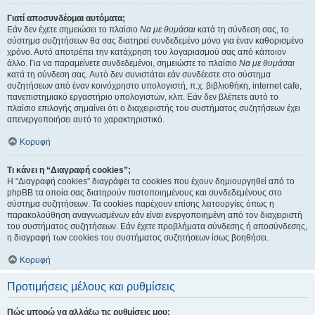
Γιατί αποσυνδέομαι αυτόματα;
Εάν δεν έχετε σημειώσει το πλαίσιο
Να με θυμάσαι
κατά τη σύνδεση σας, το
σύστημα συζητήσεων θα σας διατηρεί συνδεδεμένο μόνο για έναν καθορισμένο
χρόνο. Αυτό αποτρέπει την κατάχρηση του λογαριασμού σας από κάποιον
άλλο. Για να παραμείνετε συνδεδεμένοι, σημειώστε το πλαίσιο
Να με θυμάσαι
κατά τη σύνδεση σας. Αυτό δεν συνιστάται εάν συνδέεστε στο σύστημα
συζητήσεων από έναν κοινόχρηστο υπολογιστή, π.χ. βιβλιοθήκη, internet cafe,
πανεπιστημιακό εργαστήριο υπολογιστών, κλπ. Εάν δεν βλέπετε αυτό το
πλαίσιο επιλογής σημαίνει ότι ο διαχειριστής του συστήματος συζητήσεων έχει
απενεργοποιήσει αυτό το χαρακτηριστικό.
Κορυφή
Τι κάνει η “Διαγραφή cookies”;
Η “Διαγραφή cookies” διαγράφει τα cookies που έχουν δημιουργηθεί από το
phpBB τα οποία σας διατηρούν πιστοποιημένους και συνδεδεμένους στο
σύστημα συζητήσεων. Τα cookies παρέχουν επίσης λειτουργίες όπως η
παρακολούθηση αναγνωσμένων εάν είναι ενεργοποιημένη από τον διαχειριστή
του συστήματος συζητήσεων. Εάν έχετε προβλήματα σύνδεσης ή αποσύνδεσης,
η διαγραφή των cookies του συστήματος συζητήσεων ίσως βοηθήσει.
Κορυφή
Προτιμήσεις μέλους και ρυθμίσεις
Πώς μπορώ να αλλάξω τις ρυθμίσεις μου;