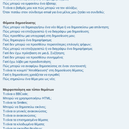
Πώς μπορώ να εμφανίσω ένα άβαταρ;
Τι είναι ο βαθμός μου και πώς μπορώ να τον αλλάξω;
Όταν πατάω στον σύνδεσμο email για ένα μέλος μου ζητάει να συνδεθώ;
Θέματα δημοσίευσης
Πώς μπορώ να δημιουργήσω ένα νέο θέμα ή να δημοσιεύσω μια απάντηση;
Πώς μπορώ να επεξεργαστώ ή να διαγράψω μια δημοσίευση;
Πώς προσθέτω μια υπογραφή στη δημοσίευση μου;
Πώς δημιουργώ ένα δημοψήφισμα;
Γιατί δεν μπορώ να προσθέσω περισσότερες επιλογές ψήφων;
Πώς μπορώ να επεξεργαστώ ή να διαγράψω ένα δημοψήφισμα;
Γιατί δεν έχω πρόσβαση σε μια Δ. Συζήτηση;
Γιατί δεν μπορώ να προσθέσω συνημμένα;
Γιατί έχω λάβει μια προειδοποίηση;
Πώς μπορώ να αναφέρω δημοσιεύσεις σε έναν συντονιστή;
Τι είναι το κουμπί “Αποθήκευση” στη δημοσίευση θέματος;
Γιατί η δημοσίευση χρειάζεται να εγκριθεί;
Πώς σημειώνω ένα θέμα μου ως νέο;
Μορφοποίηση και τύποι θεμάτων
Τι είναι ο BBCode;
Μπορώ να χρησιμοποιήσω HTML;
Τι είναι τα Smilies;
Μπορώ να δημοσιεύω εικόνες;
Τι είναι οι γενικές ανακοινώσεις;
Τι είναι οι ανακοινώσεις;
Τι είναι τα επισημασμένα θέματα;
Τι είναι τα κλειδωμένα θέματα;
Τι είναι τα εικονίδια θεμάτων;