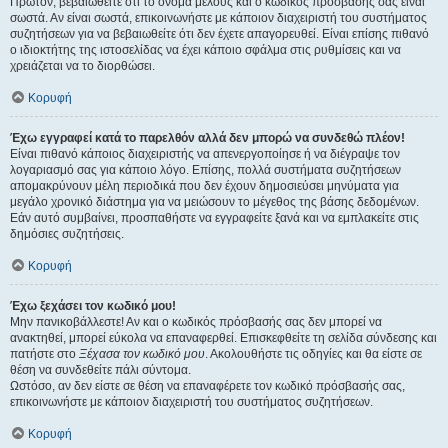
Πρώτον, βεβαιωθείτε ότι το όνομα μέλους και ο κωδικός πρόσβασής σας είναι
σωστά. Αν είναι σωστά, επικοινωνήστε με κάποιον διαχειριστή του συστήματος
συζητήσεων για να βεβαιωθείτε ότι δεν έχετε απαγορευθεί. Είναι επίσης πιθανό
ο ιδιοκτήτης της ιστοσελίδας να έχει κάποιο σφάλμα στις ρυθμίσεις και να
χρειάζεται να το διορθώσει.
Κορυφή
Έχω εγγραφεί κατά το παρελθόν αλλά δεν μπορώ να συνδεθώ πλέον!
Είναι πιθανό κάποιος διαχειριστής να απενεργοποίησε ή να διέγραψε τον
λογαριασμό σας για κάποιο λόγο. Επίσης, πολλά συστήματα συζητήσεων
απομακρύνουν μέλη περιοδικά που δεν έχουν δημοσιεύσει μηνύματα για
μεγάλο χρονικό διάστημα για να μειώσουν το μέγεθος της βάσης δεδομένων.
Εάν αυτό συμβαίνει, προσπαθήστε να εγγραφείτε ξανά και να εμπλακείτε στις
δημόσιες συζητήσεις.
Κορυφή
Έχω ξεχάσει τον κωδικό μου!
Μην πανικοβάλλεστε! Αν και ο κωδικός πρόσβασής σας δεν μπορεί να
ανακτηθεί, μπορεί εύκολα να επαναφερθεί. Επισκεφθείτε τη σελίδα σύνδεσης και
πατήστε στο
Ξέχασα τον κωδικό μου
. Ακολουθήστε τις οδηγίες και θα είστε σε
θέση να συνδεθείτε πάλι σύντομα.
Ωστόσο, αν δεν είστε σε θέση να επαναφέρετε τον κωδικό πρόσβασής σας,
επικοινωνήστε με κάποιον διαχειριστή του συστήματος συζητήσεων.
Κορυφή