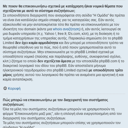
Με ποιον θα επικοινωνήσω σχετικά με κατάχρηση ή/και νομικά θέματα που
σχετίζονται με αυτό το σύστημα συζητήσεων;
Σε οποιονδήποτε διαχειριστή που αναγράφεται στη σελίδα “Η Ομάδα” θα πρέπει
να είναι ένα κατάλληλο σημείο επαφής για τις καταγγελίες σας. Εάν αυτός
εξακολουθεί να μην ανταποκρίνεται τότε θα πρέπει να επικοινωνήσετε με τον
ιδιοκτήτη του domain (κάντε μια
whois αναζήτηση
) ή, εάν αυτός λειτουργεί σε
μια δωρεάν υπηρεσία (π.χ. Yahoo !, free.fr, f2s.com, κλπ), με τη διοίκηση ή το
τμήμα καταχρήσεων της υπηρεσίας αυτής. Παρακαλώ σημειώστε ότι το phpBB
Limited
δεν έχει καμία αρμοδιότητα
και δεν μπορεί με οποιονδήποτε τρόπο να
θεωρηθεί υπεύθυνο για το πώς, πού ή από ποιον χρησιμοποιείται αυτό το
σύστημα συζητήσεων. Μην επικοινωνείτε με το phpBB Limited σχετικά με
οποιαδήποτε νομικό (παύσης και παράλειψης, ευθύνης, συκοφαντικό σχόλιο,
κλπ.) ζήτημα το οποίο
δεν σχετίζεται άμεσα
με την ιστοσελίδα phpBB.com ή το
διακριτικό λογισμικό του ιδίου του phpBB. Εάν αποστείλετε μήνυμα
ηλεκτρονικού ταχυδρομείου στο phpBB Limited σχετικά
με οποιοδήποτε τρίτο
μέρος
χρήσης αυτού του λογισμικού θα πρέπει να αναμένετε μια αρνητική ή και
καμία ανταπόκριση.
Κορυφή
Πώς μπορώ να επικοινωνήσω με τον διαχειριστή του συστήματος
συζητήσεων;
Όλα τα μέλη του συστήματος συζητήσεων μπορούν να χρησιμοποιούν τη
φόρμα “Επικοινωνήστε μαζί μας”, εάν η επιλογή είναι ενεργοποιημένη από τον
διαχειριστή του συστήματος συζητήσεων.
Τα μέλη του συστήματος συζητήσεων μπορούν επίσης να χρησιμοποιούν τον
σύνδεσμο “Η ομάδα”.