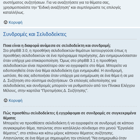
συστήματος συζητήσεων. Για να αναζητήσετε για τα θέματα σας,
χρησιμοποιείστε την “Ειδική αναζήτηση” και συμπληρώστε τις επιλογές
καταλλήλως.
Κορυφή
Συνδρομές και Σελιδοδείκτες
Ποια είναι η διαφορά ανάμεσα σε σελιδοδείκτη και συνδρομή;
Στο phpBB 3.0, η προσθήκη σελιδοδεικτών θεμάτων λειτουργούσε όπως η
προσθήκη σελιδοδεικτών σε ένα πρόγραμμα περιήγησης. Δεν ενημερωνόσασταν
όταν υπήρχε μια επικαιροποίηση. Όμως στο phpBB 3.1 η προσθήκη
σελιδοδεικτών είναι περισσότερο σαν να εγγραφείτε στο θέμα. Μπορείτε να
ειδοποιηθείτε όταν ένα θέμα σελιδοδείκτη έχει ενημερωθεί. Η συνδρομή,
ωστόσο, θα σας ειδοποιήσει όταν υπάρχει μια ενημέρωση σε ένα θέμα ή σε μια
Δ. Συζήτηση στο σύστημα συζητήσεων. Οι επιλογές ειδοποίησης για
σελιδοδείκτες και συνδρομές μπορούν να ρυθμιστούν από τον Πίνακα Ελέγχου
Μέλους, στην καρτέλα “Προτιμήσεις Δ. Συζήτησης”.
Κορυφή
Πώς προσθέτω σελιδοδείκτες ή εγγράφομαι σε συνδρομές σε συγκεκριμένα
θέματα;
Μπορείτε να προσθέσετε σελιδοδείκτη ή να εγγραφείτε σε συνδρομή σε κάποιο
συγκεκριμένο θέμα, πατώντας στον κατάλληλο σύνδεσμο στο μενού "Εργαλεία
θέματος", στο επάνω και κάτω μέρος κάποιου θέματος συζήτησης.
Απαντώντας σε ένα θέμα με σημειωμένη την επιλογή “Να ενημερωθώ όταν