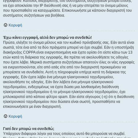
εγγραφούν. Κάποιος διαχειριστής του συστήματος συζητήσεων μπορεί επίσης
να έχει αποκλείσει την IP διεύθυνσή σας ή να μην επιτρέπει το όνομα μέλους
που προσπαθείτε να καταχωρίσετε. Επικοινωνήστε με κάποιον διαχειριστή του
συστήματος συζητήσεων για βοήθεια.
Κορυφή
Έχω κάνει εγγραφή, αλλά δεν μπορώ να συνδεθώ!
Πρώτα, ελέγξτε το όνομα μέλους και τον κωδικό πρόσβασής σας. Εάν αυτά είναι
σωστά, τότε ένα από τα δύο πράγματα μπορεί να έχει συμβεί. Εάν η υποστήριξη
διακήρυξης COPPA είναι ενεργοποιημένη και έχετε ορίσει ότι είστε κάτω των 13
ετών κατά τη διάρκεια της εγγραφής, θα πρέπει να ακολουθήσετε τις οδηγίες
που έχετε λάβει. Μερικά συστήματα συζητήσεων απαιτούν όλες οι νέες εγγραφές
να ενεργοποιούνται, είτε από εσάς είτε από τον διαχειριστή προκειμένου να
μπορέσετε να συνδεθείτε. Αυτή η πληροφορία υπήρχε κατά τη διάρκεια της
εγγραφής. Εάν έχετε λάβει ένα μήνυμα ηλεκτρονικού ταχυδρομείου,
ακολουθήστε τις οδηγίες. Εάν δεν λάβετε ένα μήνυμα ηλεκτρονικού
ταχυδρομείου, ενδεχομένως να έχετε δώσει μια λανθασμένη διεύθυνση
ηλεκτρονικού ταχυδρομείου ή το μήνυμα ηλεκτρονικού ταχυδρομείου, έχει
μπλοκαριστεί από κάποιο φίλτρο spam. Εάν είστε σίγουρος (-η) ότι η διεύθυνση
ηλεκτρονικού ταχυδρομείου που δώσατε είναι σωστή, προσπαθήστε να
επικοινωνήσετε με έναν διαχειριστή.
Κορυφή
Γιατί δεν μπορώ να συνδεθώ;
Υπάρχουν διάφοροι λόγοι για τους οποίους αυτό θα μπορούσε να συμβεί.