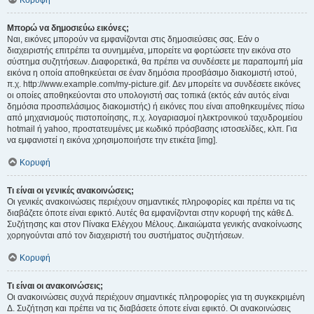
Κορυφή
Μπορώ να δημοσιεύω εικόνες;
Ναι, εικόνες μπορούν να εμφανίζονται στις δημοσιεύσεις σας. Εάν ο
διαχειριστής επιτρέπει τα συνημμένα, μπορείτε να φορτώσετε την εικόνα στο
σύστημα συζητήσεων. Διαφορετικά, θα πρέπει να συνδέσετε με παραπομπή μία
εικόνα η οποία αποθηκεύεται σε έναν δημόσια προσβάσιμο διακομιστή ιστού,
π.χ. http://www.example.com/my-picture.gif. Δεν μπορείτε να συνδέσετε εικόνες
οι οποίες αποθηκεύονται στο υπολογιστή σας τοπικά (εκτός εάν αυτός είναι
δημόσια προσπελάσιμος διακομιστής) ή εικόνες που είναι αποθηκευμένες πίσω
από μηχανισμούς πιστοποίησης, π.χ. λογαριασμοί ηλεκτρονικού ταχυδρομείου
hotmail ή yahoo, προστατευμένες με κωδικό πρόσβασης ιστοσελίδες, κλπ. Για
να εμφανιστεί η εικόνα χρησιμοποιήστε την ετικέτα [img].
Κορυφή
Τι είναι οι γενικές ανακοινώσεις;
Οι γενικές ανακοινώσεις περιέχουν σημαντικές πληροφορίες και πρέπει να τις
διαβάζετε όποτε είναι εφικτό. Αυτές θα εμφανίζονται στην κορυφή της κάθε Δ.
Συζήτησης και στον Πίνακα Ελέγχου Μέλους. Δικαιώματα γενικής ανακοίνωσης
χορηγούνται από τον διαχειριστή του συστήματος συζητήσεων.
Κορυφή
Τι είναι οι ανακοινώσεις;
Οι ανακοινώσεις συχνά περιέχουν σημαντικές πληροφορίες για τη συγκεκριμένη
Δ. Συζήτηση και πρέπει να τις διαβάσετε όποτε είναι εφικτό. Οι ανακοινώσεις