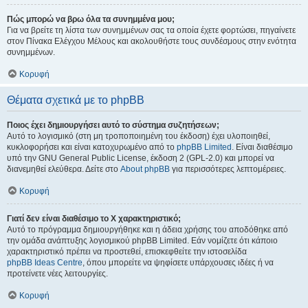
Πώς μπορώ να βρω όλα τα συνημμένα μου;
Για να βρείτε τη λίστα των συνημμένων σας τα οποία έχετε φορτώσει, πηγαίνετε
στον Πίνακα Ελέγχου Μέλους και ακολουθήστε τους συνδέσμους στην ενότητα
συνημμένων.
Κορυφή
Θέματα σχετικά με το phpBB
Ποιος έχει δημιουργήσει αυτό το σύστημα συζητήσεων;
Αυτό το λογισμικό (στη μη τροποποιημένη του έκδοση) έχει υλοποιηθεί,
κυκλοφορήσει και είναι κατοχυρωμένο από το
phpBB Limited
. Είναι διαθέσιμο
υπό την GNU General Public License, έκδοση 2 (GPL-2.0) και μπορεί να
διανεμηθεί ελεύθερα. Δείτε στο
About phpBB
για περισσότερες λεπτομέρειες.
Κορυφή
Γιατί δεν είναι διαθέσιμο το Χ χαρακτηριστικό;
Αυτό το πρόγραμμα δημιουργήθηκε και η άδεια χρήσης του αποδόθηκε από
την ομάδα ανάπτυξης λογισμικού phpBB Limited. Εάν νομίζετε ότι κάποιο
χαρακτηριστικό πρέπει να προστεθεί, επισκεφθείτε την ιστοσελίδα
phpBB Ideas Centre
, όπου μπορείτε να ψηφίσετε υπάρχουσες ιδέες ή να
προτείνετε νέες λειτουργίες.
Κορυφή