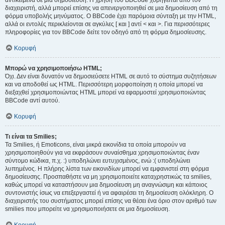
αντικείμενα σε μια δημοσίευση. Η χρήση του BBCode χορηγείται από τον
διαχειριστή, αλλά μπορεί επίσης να απενεργοποιηθεί σε μια δημοσίευση από τη
φόρμα υποβολής μηνύματος. Ο BBCode έχει παρόμοια σύνταξη με την HTML,
αλλά οι εντολές περικλείονται σε αγκύλες [ και ] αντί < και >. Για περισσότερες
πληροφορίες για τον BBCode δείτε τον οδηγό από τη φόρμα δημοσίευσης.
Κορυφή
Μπορώ να χρησιμοποιήσω HTML;
Όχι. Δεν είναι δυνατόν να δημοσιεύσετε HTML σε αυτό το σύστημα συζητήσεων
και να αποδοθεί ως HTML. Περισσότερη μορφοποίηση η οποία μπορεί να
διεξαχθεί χρησιμοποιώντας HTML μπορεί να εφαρμοστεί χρησιμοποιώντας
BBCode αντί αυτού.
Κορυφή
Τι είναι τα Smilies;
Τα Smilies, ή Emoticons, είναι μικρά εικονίδια τα οποία μπορούν να
χρησιμοποιηθούν για να εκφράσουν συναίσθημα χρησιμοποιώντας έναν
σύντομο κώδικα, π.χ. :) υποδηλώνει ευτυχισμένος, ενώ :( υποδηλώνει
λυπημένος. Η πλήρης λίστα των εικονιδίων μπορεί να εμφανιστεί στη φόρμα
δημοσίευσης. Προσπαθήστε να μη χρησιμοποιείτε καταχρηστικώς τα smilies,
καθώς μπορεί να καταστήσουν μια δημοσίευση μη αναγνώσιμη και κάποιος
συντονιστής ίσως να επεξεργαστεί ή να αφαιρέσει τη δημοσίευση ολόκληρη. Ο
διαχειριστής του συστήματος μπορεί επίσης να θέσει ένα όριο στον αριθμό των
smilies που μπορείτε να χρησιμοποιήσετε σε μια δημοσίευση.