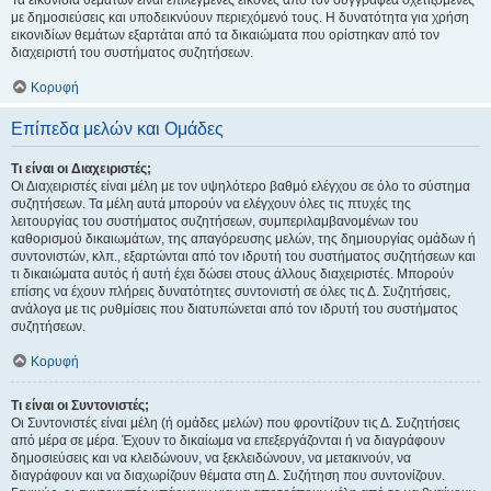
Τα εικονίδια θεμάτων είναι επιλεγμένες εικόνες από τον συγγραφέα σχετιζόμενες
με δημοσιεύσεις και υποδεικνύουν περιεχόμενό τους. Η δυνατότητα για χρήση
εικονιδίων θεμάτων εξαρτάται από τα δικαιώματα που ορίστηκαν από τον
διαχειριστή του συστήματος συζητήσεων.
Κορυφή
Επίπεδα μελών και Ομάδες
Τι είναι οι Διαχειριστές;
Οι Διαχειριστές είναι μέλη με τον υψηλότερο βαθμό ελέγχου σε όλο το σύστημα
συζητήσεων. Τα μέλη αυτά μπορούν να ελέγχουν όλες τις πτυχές της
λειτουργίας του συστήματος συζητήσεων, συμπεριλαμβανομένων του
καθορισμού δικαιωμάτων, της απαγόρευσης μελών, της δημιουργίας ομάδων ή
συντονιστών, κλπ., εξαρτώνται από τον ιδρυτή του συστήματος συζητήσεων και
τι δικαιώματα αυτός ή αυτή έχει δώσει στους άλλους διαχειριστές. Μπορούν
επίσης να έχουν πλήρεις δυνατότητες συντονιστή σε όλες τις Δ. Συζητήσεις,
ανάλογα με τις ρυθμίσεις που διατυπώνεται από τον ιδρυτή του συστήματος
συζητήσεων.
Κορυφή
Τι είναι οι Συντονιστές;
Οι Συντονιστές είναι μέλη (ή ομάδες μελών) που φροντίζουν τις Δ. Συζητήσεις
από μέρα σε μέρα. Έχουν το δικαίωμα να επεξεργάζονται ή να διαγράφουν
δημοσιεύσεις και να κλειδώνουν, να ξεκλειδώνουν, να μετακινούν, να
διαγράφουν και να διαχωρίζουν θέματα στη Δ. Συζήτηση που συντονίζουν.