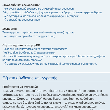
Συνδρομές και Σελιδοδείκτες
Ποια είναι η διαφορά ανάμεσα σε σελιδοδείκτη και συνδρομή;
Πώς προσθέτω σελιδοδείκτες ή εγγράφομαι σε συνδρομές σε συγκεκριμένα θέματα;
Πώς εγγράφομαι σε συνδρομές σε συγκεκριμένες Δ. Συζητήσεις;
Πώς αφαιρώ τις συνδρομές μου;
Συνημμένα
Τι συνημμένα επιτρέπονται σε αυτό το σύστημα συζητήσεων;
Πώς μπορώ να βρω όλα τα συνημμένα μου;
Θέματα σχετικά με το phpBB
Ποιος έχει δημιουργήσει αυτό το σύστημα συζητήσεων;
Γιατί δεν είναι διαθέσιμο το Χ χαρακτηριστικό;
Με ποιον θα επικοινωνήσω σχετικά με κατάχρηση ή/και νομικά θέματα που σχετίζονται
με αυτό το σύστημα συζητήσεων;
Πώς μπορώ να επικοινωνήσω με τον διαχειριστή του συστήματος συζητήσεων;
Θέματα σύνδεσης και εγγραφής
Γιατί πρέπει να εγγραφώ;
Ίσως να μην είναι απαραίτητο, εναπόκειται στον διαχειριστή του συστήματος
συζητήσεων ως προς το αν θα πρέπει να εγγραφείτε προκειμένου να αναρτήσετε
μηνύματα. Ωστόσο, η εγγραφή θα σας δώσει πρόσβαση σε πρόσθετες
υπηρεσίες που δεν είναι διαθέσιμες σε επισκέπτες όπως ο καθορισμός εικόνων
μελών (avatars), προσωπικά μηνύματα, αποστολή και λήψη μηνυμάτων