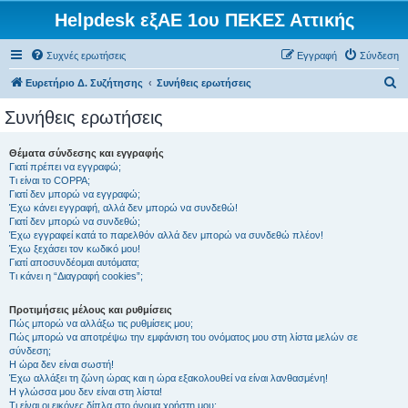
Helpdesk εξΑΕ 1ου ΠΕΚΕΣ Αττικής
Συχνές ερωτήσεις
Εγγραφή
Σύνδεση
Α
Ευρετήριο Δ. Συζήτησης
Συνήθεις ερωτήσεις
ν
Συνήθεις ερωτήσεις
α
ζ
Θέματα σύνδεσης και εγγραφής
Γιατί πρέπει να εγγραφώ;
ή
Τι είναι το COPPA;
τ
Γιατί δεν μπορώ να εγγραφώ;
Έχω κάνει εγγραφή, αλλά δεν μπορώ να συνδεθώ!
η
Γιατί δεν μπορώ να συνδεθώ;
Έχω εγγραφεί κατά το παρελθόν αλλά δεν μπορώ να συνδεθώ πλέον!
σ
Έχω ξεχάσει τον κωδικό μου!
η
Γιατί αποσυνδέομαι αυτόματα;
Τι κάνει η “Διαγραφή cookies”;
Προτιμήσεις μέλους και ρυθμίσεις
Πώς μπορώ να αλλάξω τις ρυθμίσεις μου;
Πώς μπορώ να αποτρέψω την εμφάνιση του ονόματος μου στη λίστα μελών σε
σύνδεση;
Η ώρα δεν είναι σωστή!
Έχω αλλάξει τη ζώνη ώρας και η ώρα εξακολουθεί να είναι λανθασμένη!
Η γλώσσα μου δεν είναι στη λίστα!
Τι είναι οι εικόνες δίπλα στο όνομα χρήστη μου;