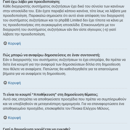
Γιατί έχω λάβει μια προειδοποίηση;
Κάθε διαχειριστής συστήματος συζητήσεων έχει δικό του σύνολο των κανόνων
στην ιστοσελίδα του. Εάν έχετε παραβεί κάποιο κανόνα, τότε ίσως να λάβατε μια
προειδοποίηση. Παρακαλώ σημειώστε ότι αυτό είναι απόφαση του διαχειριστή
του συστήματος συζητήσεων και το phpBB Limited δεν έχει τίποτα να κάνει με
τις προειδοποιήσεις στη συγκεκριμένη ιστοσελίδα. Επικοινωνήστε με τον
διαχειριστή του συστήματος συζητήσεων εάν δεν είστε σίγουρος (-η) γιατί
λάβατε την προειδοποίηση.
Κορυφή
Πώς μπορώ να αναφέρω δημοσιεύσεις σε έναν συντονιστή;
Εάν ο διαχειριστής του συστήματος συζητήσεων το έχει επιτρέψει, θα πρέπει να
δείτε ένα κουμπί για την αναφορά των δημοσιεύσεων δίπλα στη δημοσίευση
που θέλετε να αναφέρετε. Πατώντας θα καθοδηγηθείτε για τα απαιτούμενα
βήματα για να αναφέρετε τη δημοσίευση.
Κορυφή
Τι είναι το κουμπί “Αποθήκευση” στη δημοσίευση θέματος;
Αυτό σας επιτρέπει να αποθηκεύσετε προσχέδια που πρέπει να συμπληρωθούν
και να υποβληθούν σε μεταγενέστερη ημερομηνία. Για να επαναφορτώσετε ένα
αποθηκευμένο προσχέδιο, επισκεφθείτε τον Πίνακα Ελέγχου Μέλους.
Κορυφή
Γιατί η δημοσίευση χρειάζεται να εγκριθεί;