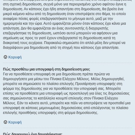
στη σχετική δημοσίευση, συχνά μόνο για περιορισμένο χρόνο αφότου έγινε η
δημοσίευση. Αν κάποιος έχει ήδη απαντήσει στη δημοσίευση, θα βρείτε ένα
μικρό κείμενο κάτω από τη δημοσίευση όταν επιστρέψετε στο θέμα, το οποίο
αναφέρει πόσες φορές επεξεργαστήκατε το μήνυμα αυτό, μαζί με την
ημερομηνία και την ώρα. Αυτό εμφανίζεται μόνον όταν κάποιος έχει κάνει μια
απάντηση. Δεν θα εμφανίζεται αν ένας συντονιστής ή διαχειριστής
επεξεργάστηκε τη δημοσίευση, ωστόσο αυτοί μπορούν να αφήσουν μια
σημείωση ως προς το γιατί έχουν επεξεργαστεί τη δημοσίευση κατά τη
διακριτική τους ευχέρεια. Παρακαλώ σημειώστε ότι απλά μέλη δεν μπορεί να
διαγράψουν μια δημοσίευση από τη στιγμή που κάποιος έχει απαντήσει.
Κορυφή
Πώς προσθέτω μια υπογραφή στη δημοσίευση μου;
Για να προσθέσετε υπογραφή σε μια δημοσίευση πρέπει πρώτα να
δημιουργήσετε μια μέσω του Πίνακα Ελέγχου Μέλους. Μόλις δημιουργηθεί,
μπορείτε να σημειώσετε το πλαίσιο επιλογής
Προσάρτηση υπογραφής
στη
φόρμα της δημοσίευσης για να προσθέσετε την υπογραφή σας. Μπορείτε
επίσης να προσθέσετε μια υπογραφή ως προεπιλογή για όλες τις δημοσιεύσεις
σας σημειώνοντας το κατάλληλο κουμπί επιλογής στον Πίνακα Ελέγχου
Μέλους. Εάν το κάνετε αυτό, μπορείτε και πάλι να αποτρέψετε να προστεθεί μια
υπογραφή σε κάποιες μεμονωμένες δημοσιεύσεις από-επιλέγοντας το πλαίσιο
επιλογής προσθήκης υπογραφής στη φόρμα δημοσίευσης.
Κορυφή
Πώς δημιουργώ ένα δημοψήφισμα;