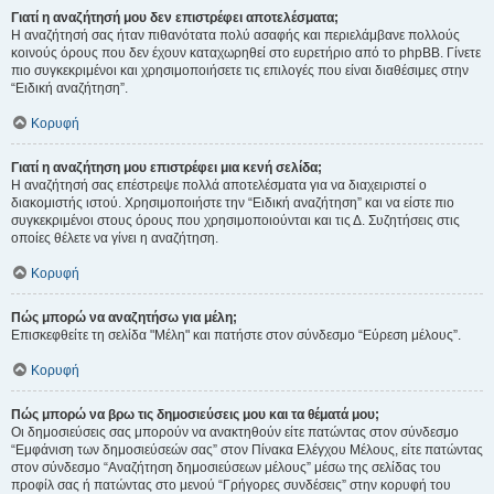
Γιατί η αναζήτησή μου δεν επιστρέφει αποτελέσματα;
Η αναζήτησή σας ήταν πιθανότατα πολύ ασαφής και περιελάμβανε πολλούς
κοινούς όρους που δεν έχουν καταχωρηθεί στο ευρετήριο από το phpBB. Γίνετε
πιο συγκεκριμένοι και χρησιμοποιήσετε τις επιλογές που είναι διαθέσιμες στην
“Ειδική αναζήτηση”.
Κορυφή
Γιατί η αναζήτηση μου επιστρέφει μια κενή σελίδα;
Η αναζήτησή σας επέστρεψε πολλά αποτελέσματα για να διαχειριστεί ο
διακομιστής ιστού. Χρησιμοποιήστε την “Ειδική αναζήτηση” και να είστε πιο
συγκεκριμένοι στους όρους που χρησιμοποιούνται και τις Δ. Συζητήσεις στις
οποίες θέλετε να γίνει η αναζήτηση.
Κορυφή
Πώς μπορώ να αναζητήσω για μέλη;
Επισκεφθείτε τη σελίδα "Μέλη" και πατήστε στον σύνδεσμο “Εύρεση μέλους”.
Κορυφή
Πώς μπορώ να βρω τις δημοσιεύσεις μου και τα θέματά μου;
Οι δημοσιεύσεις σας μπορούν να ανακτηθούν είτε πατώντας στον σύνδεσμο
“Εμφάνιση των δημοσιεύσεών σας” στον Πίνακα Ελέγχου Μέλους, είτε πατώντας
στον σύνδεσμο “Αναζήτηση δημοσιεύσεων μέλους” μέσω της σελίδας του
προφίλ σας ή πατώντας στο μενού “Γρήγορες συνδέσεις” στην κορυφή του