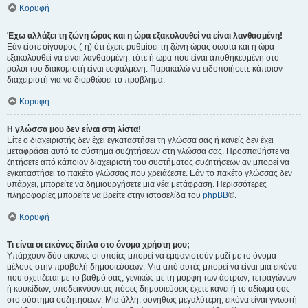
Κορυφή
Έχω αλλάξει τη ζώνη ώρας και η ώρα εξακολουθεί να είναι λανθασμένη!
Εάν είστε σίγουρος (-η) ότι έχετε ρυθμίσει τη ζώνη ώρας σωστά και η ώρα
εξακολουθεί να είναι λανθασμένη, τότε ή ώρα που είναι αποθηκευμένη στο
ρολόι του διακομιστή είναι εσφαλμένη. Παρακαλώ να ειδοποιήσετε κάποιον
διαχειριστή για να διορθώσει το πρόβλημα.
Κορυφή
Η γλώσσα μου δεν είναι στη λίστα!
Είτε ο διαχειριστής δεν έχει εγκαταστήσει τη γλώσσα σας ή κανείς δεν έχει
μεταφράσει αυτό το σύστημα συζητήσεων στη γλώσσα σας. Προσπαθήστε να
ζητήσετε από κάποιον διαχειριστή του συστήματος συζητήσεων αν μπορεί να
εγκαταστήσει το πακέτο γλώσσας που χρειάζεστε. Εάν το πακέτο γλώσσας δεν
υπάρχει, μπορείτε να δημιουργήσετε μια νέα μετάφραση. Περισσότερες
πληροφορίες μπορείτε να βρείτε στην ιστοσελίδα του
phpBB
®.
Κορυφή
Τι είναι οι εικόνες δίπλα στο όνομα χρήστη μου;
Υπάρχουν δύο εικόνες οι οποίες μπορεί να εμφανιστούν μαζί με το όνομα
μέλους στην προβολή δημοσιεύσεων. Μια από αυτές μπορεί να είναι μια εικόνα
που σχετίζεται με το βαθμό σας, γενικώς με τη μορφή των άστρων, τετραγώνων
ή κουκίδων, υποδεικνύοντας πόσες δημοσιεύσεις έχετε κάνει ή το αξίωμα σας
στο σύστημα συζητήσεων. Μια άλλη, συνήθως μεγαλύτερη, εικόνα είναι γνωστή