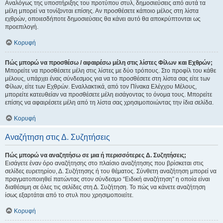
Αναλόγως της υποστήριξης του προτύπου στυλ, δημοσιεύσεις από αυτά τα
μέλη μπορεί να τονίζονται επίσης. Αν προσθέσετε κάποιο μέλος στη λίστα
εχθρών, οποιεσδήποτε δημοσιεύσεις θα κάνει αυτό θα αποκρύπτονται ως
προεπιλογή.
Κορυφή
Πώς μπορώ να προσθέσω / αφαιρέσω μέλη στις λίστες Φίλων και Εχθρών;
Μπορείτε να προσθέσετε μέλη στις λίστες με δύο τρόπους. Στο προφίλ του κάθε
μέλους, υπάρχει ένας σύνδεσμος για να το προσθέσετε στη λίστα σας είτε των
Φίλων, είτε των Εχθρών. Εναλλακτικά, από τον Πίνακα Ελέγχου Μέλους,
μπορείτε κατευθείαν να προσθέσετε μέλη εισάγοντας το όνομα τους. Μπορείτε
επίσης να αφαιρέσετε μέλη από τη λίστα σας χρησιμοποιώντας την ίδια σελίδα.
Κορυφή
Αναζήτηση στις Δ. Συζητήσεις
Πώς μπορώ να αναζητήσω σε μια ή περισσότερες Δ. Συζητήσεις;
Εισάγετε έναν όρο αναζήτησης στο πλαίσιο αναζήτησης που βρίσκεται στις
σελίδες ευρετηρίου, Δ. Συζήτησης ή του θέματος. Σύνθετη αναζήτηση μπορεί να
πραγματοποιηθεί πατώντας στον σύνδεσμο “Ειδική αναζήτηση” η οποία είναι
διαθέσιμη σε όλες τις σελίδες στη Δ. Συζήτηση. Το πώς να κάνετε αναζήτηση
ίσως εξαρτάται από το στυλ που χρησιμοποιείτε.
Κορυφή