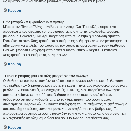
ως άβαταρ και είναι γενικώς μοναδική, προσωπική για κάθε μέλος.
Κορυφή
Πώς μπορώ να εμφανίσω ένα άβαταρ;
Μέσα στον Πίνακα Ελέγχου Μέλους, στην καρτέλα “Προφίλ”, μπορείτε να
προσθέσετε ένα άβαταρ, χρησιμοποιώντας μια από τις ακόλουθες τέσσερις
μεθόδους: Gravatar, Γκαλερί, Φόρτωση από σύνδεσμο ή Φόρτωση άβαταρ.
Εναπόκειται στον διαχειριστή του συστήματος συζητήσεων να ενεργοποιήσει τα
άβαταρ και να επιλέξει τον τρόπο με τον οποίο μπορεί να καταστούν διαθέσιμα.
Εάν δεν μπορείτε να χρησιμοποιήσετε άβαταρ, επικοινωνήστε με κάποιον
διαχειριστή του συστήματος συζητήσεων.
Κορυφή
Τι είναι ο βαθμός μου και πώς μπορώ να τον αλλάξω;
Οι βαθμοί, οι οποίοι εμφανίζονται κάτω από το όνομα μέλους σας, δηλώνουν
τον αριθμό των δημοσιεύσεων που έχετε κάνει ή είναι αναγνωριστικό ορισμένων
μελών, π.χ. συντονιστές και διαχειριστές. Γενικώς, δεν μπορείτε να αλλάξετε
άμεσα το κείμενο οποιουδήποτε βαθμού του συστήματος συζητήσεων
δεδομένου ότι αυτό καθορίζεται από τον διαχειριστή του συστήματος
συζητήσεων. Παρακαλώ μην κάνετε κατάχρηση του συστήματος συζητήσεων με
άσκοπες δημοσιεύσεις μόνο και μόνο για να ανεβάσετε τον βαθμό σας. Τα
περισσότερα συστήματα συζητήσεων δεν το ανέχονται αυτό και ο συντονιστής ή
ο διαχειριστής απλώς θα μειώσει τον αριθμό των δημοσιεύσεων σας.
Κορυφή