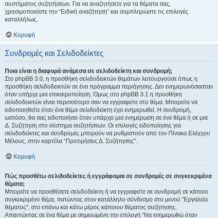
συστήματος συζητήσεων. Για να αναζητήσετε για τα θέματα σας,
χρησιμοποιείστε την “Ειδική αναζήτηση” και συμπληρώστε τις επιλογές
καταλλήλως.
Κορυφή
Συνδρομές και Σελιδοδείκτες
Ποια είναι η διαφορά ανάμεσα σε σελιδοδείκτη και συνδρομή;
Στο phpBB 3.0, η προσθήκη σελιδοδεικτών θεμάτων λειτουργούσε όπως η
προσθήκη σελιδοδεικτών σε ένα πρόγραμμα περιήγησης. Δεν ενημερωνόσασταν
όταν υπήρχε μια επικαιροποίηση. Όμως στο phpBB 3.1 η προσθήκη
σελιδοδεικτών είναι περισσότερο σαν να εγγραφείτε στο θέμα. Μπορείτε να
ειδοποιηθείτε όταν ένα θέμα σελιδοδείκτη έχει ενημερωθεί. Η συνδρομή,
ωστόσο, θα σας ειδοποιήσει όταν υπάρχει μια ενημέρωση σε ένα θέμα ή σε μια
Δ. Συζήτηση στο σύστημα συζητήσεων. Οι επιλογές ειδοποίησης για
σελιδοδείκτες και συνδρομές μπορούν να ρυθμιστούν από τον Πίνακα Ελέγχου
Μέλους, στην καρτέλα “Προτιμήσεις Δ. Συζήτησης”.
Κορυφή
Πώς προσθέτω σελιδοδείκτες ή εγγράφομαι σε συνδρομές σε συγκεκριμένα
θέματα;
Μπορείτε να προσθέσετε σελιδοδείκτη ή να εγγραφείτε σε συνδρομή σε κάποιο
συγκεκριμένο θέμα, πατώντας στον κατάλληλο σύνδεσμο στο μενού "Εργαλεία
θέματος", στο επάνω και κάτω μέρος κάποιου θέματος συζήτησης.
Απαντώντας σε ένα θέμα με σημειωμένη την επιλογή “Να ενημερωθώ όταν