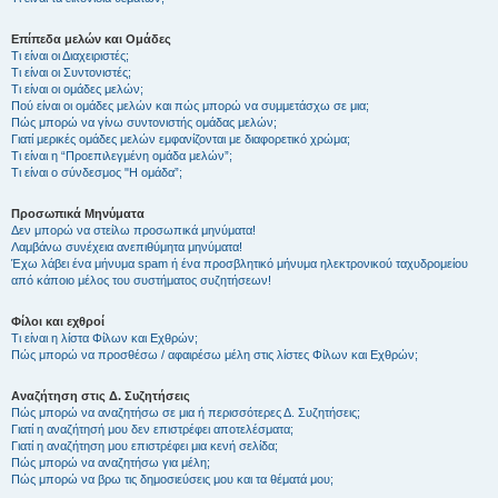
Επίπεδα μελών και Ομάδες
Τι είναι οι Διαχειριστές;
Τι είναι οι Συντονιστές;
Τι είναι οι ομάδες μελών;
Πού είναι οι ομάδες μελών και πώς μπορώ να συμμετάσχω σε μια;
Πώς μπορώ να γίνω συντονιστής ομάδας μελών;
Γιατί μερικές ομάδες μελών εμφανίζονται με διαφορετικό χρώμα;
Τι είναι η “Προεπιλεγμένη ομάδα μελών”;
Τι είναι ο σύνδεσμος "Η ομάδα”;
Προσωπικά Μηνύματα
Δεν μπορώ να στείλω προσωπικά μηνύματα!
Λαμβάνω συνέχεια ανεπιθύμητα μηνύματα!
Έχω λάβει ένα μήνυμα spam ή ένα προσβλητικό μήνυμα ηλεκτρονικού ταχυδρομείου
από κάποιο μέλος του συστήματος συζητήσεων!
Φίλοι και εχθροί
Τι είναι η λίστα Φίλων και Εχθρών;
Πώς μπορώ να προσθέσω / αφαιρέσω μέλη στις λίστες Φίλων και Εχθρών;
Αναζήτηση στις Δ. Συζητήσεις
Πώς μπορώ να αναζητήσω σε μια ή περισσότερες Δ. Συζητήσεις;
Γιατί η αναζήτησή μου δεν επιστρέφει αποτελέσματα;
Γιατί η αναζήτηση μου επιστρέφει μια κενή σελίδα;
Πώς μπορώ να αναζητήσω για μέλη;
Πώς μπορώ να βρω τις δημοσιεύσεις μου και τα θέματά μου;