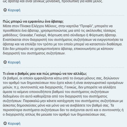
ως άβαταρ και είναι γενικώς μοναδική, προσωπική για κάθε μέλος.
Κορυφή
Πώς μπορώ να εμφανίσω ένα άβαταρ;
Μέσα στον Πίνακα Ελέγχου Μέλους, στην καρτέλα “Προφίλ”, μπορείτε να
προσθέσετε ένα άβαταρ, χρησιμοποιώντας μια από τις ακόλουθες τέσσερις
μεθόδους: Gravatar, Γκαλερί, Φόρτωση από σύνδεσμο ή Φόρτωση άβαταρ.
Εναπόκειται στον διαχειριστή του συστήματος συζητήσεων να ενεργοποιήσει τα
άβαταρ και να επιλέξει τον τρόπο με τον οποίο μπορεί να καταστούν διαθέσιμα.
Εάν δεν μπορείτε να χρησιμοποιήσετε άβαταρ, επικοινωνήστε με κάποιον
διαχειριστή του συστήματος συζητήσεων.
Κορυφή
Τι είναι ο βαθμός μου και πώς μπορώ να τον αλλάξω;
Οι βαθμοί, οι οποίοι εμφανίζονται κάτω από το όνομα μέλους σας, δηλώνουν
τον αριθμό των δημοσιεύσεων που έχετε κάνει ή είναι αναγνωριστικό ορισμένων
μελών, π.χ. συντονιστές και διαχειριστές. Γενικώς, δεν μπορείτε να αλλάξετε
άμεσα το κείμενο οποιουδήποτε βαθμού του συστήματος συζητήσεων
δεδομένου ότι αυτό καθορίζεται από τον διαχειριστή του συστήματος
συζητήσεων. Παρακαλώ μην κάνετε κατάχρηση του συστήματος συζητήσεων με
άσκοπες δημοσιεύσεις μόνο και μόνο για να ανεβάσετε τον βαθμό σας. Τα
περισσότερα συστήματα συζητήσεων δεν το ανέχονται αυτό και ο συντονιστής ή
ο διαχειριστής απλώς θα μειώσει τον αριθμό των δημοσιεύσεων σας.
Κορυφή