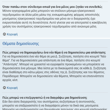
Όταν πατάω στον σύνδεσμο email για ένα μέλος μου ζητάει να συνδεθώ;
Μόνον εγγεγραμμένα μέλη μπορούν να στείλουν μήνυμα ηλεκτρονικού
ταχυδρομείου σε άλλα μέλη μέσω της ενσωματωμένης φόρμας αποστολής
μηνύματος ηλεκτρονικού ταχυδρομείου και μόνο αν ο διαχειριστής έχει
ενεργοποιήσει αυτή τη δυνατότητα. Αυτό γίνεται για να αποτραπεί η κακόβουλη
χρήση του συστήματος ηλεκτρονικού ταχυδρομείου από ανώνυμα μέλη.
Κορυφή
Θέματα δημοσίευσης
Πώς μπορώ να δημιουργήσω ένα νέο θέμα ή να δημοσιεύσω μια απάντηση;
Για να δημοσιεύσετε ένα νέο θέμα σε μια Δ. Συζήτηση, πατήστε στο κουμπί “Νέο
θέμα”. Για να δημοσιεύσετε μια απάντηση σε ένα θέμα, πατήστε στο κουμπί
“Απάντηση”. Μπορεί να χρειαστεί να εγγραφείτε προκειμένου να μπορέσετε να
δημοσιεύσετε ένα μήνυμα. Μια λίστα με τα δικαιώματά σας σε κάθε Δ. Συζήτηση
είναι διαθέσιμη στο κάτω μέρος στις οθόνες της Δ. Συζήτησης και του θέματος.
Παράδειγμα: Μπορείτε να δημοσιεύετε νέα θέματα, Μπορείτε να επισυνάπτετε
αρχεία, κλπ.
Κορυφή
Πώς μπορώ να επεξεργαστώ ή να διαγράψω μια δημοσίευση;
Εάν δεν είστε διαχειριστής του συστήματος συζητήσεων ή συντονιστής,
μπορείτε να επεξεργαστείτε ή να διαγράψετε μόνον τα δικά σας μηνύματα.
Μπορείτε να επεξεργαστείτε μια δημοσίευση πατώντας στο κουμπί επεξεργασίας