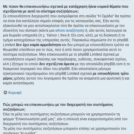
Με ποιον θα επικοινωνήσω σχετικά με κατάχρηση ή/και νομικά θέματα που
σχετίζονται με αυτό το σύστημα συζητήσεων;
Σε οποιονδήποτε διαχειριστή που αναγράφεται στη σελίδα “Η Ομάδα” θα πρέπει
να είναι ένα κατάλληλο σημείο επαφής για τις καταγγελίες σας. Εάν αυτός
εξακολουθεί να μην ανταποκρίνεται τότε θα πρέπει να επικοινωνήσετε με τον
ιδιοκτήτη του domain (κάντε μια
whois αναζήτηση
) ή, εάν αυτός λειτουργεί σε
μια δωρεάν υπηρεσία (π.χ. Yahoo !, free.fr, f2s.com, κλπ), με τη διοίκηση ή το
τμήμα καταχρήσεων της υπηρεσίας αυτής. Παρακαλώ σημειώστε ότι το phpBB
Limited
δεν έχει καμία αρμοδιότητα
και δεν μπορεί με οποιονδήποτε τρόπο να
θεωρηθεί υπεύθυνο για το πώς, πού ή από ποιον χρησιμοποιείται αυτό το
σύστημα συζητήσεων. Μην επικοινωνείτε με το phpBB Limited σχετικά με
οποιαδήποτε νομικό (παύσης και παράλειψης, ευθύνης, συκοφαντικό σχόλιο,
κλπ.) ζήτημα το οποίο
δεν σχετίζεται άμεσα
με την ιστοσελίδα phpBB.com ή το
διακριτικό λογισμικό του ιδίου του phpBB. Εάν αποστείλετε μήνυμα
ηλεκτρονικού ταχυδρομείου στο phpBB Limited σχετικά
με οποιοδήποτε τρίτο
μέρος
χρήσης αυτού του λογισμικού θα πρέπει να αναμένετε μια αρνητική ή και
καμία ανταπόκριση.
Κορυφή
Πώς μπορώ να επικοινωνήσω με τον διαχειριστή του συστήματος
συζητήσεων;
Όλα τα μέλη του συστήματος συζητήσεων μπορούν να χρησιμοποιούν τη
φόρμα “Επικοινωνήστε μαζί μας”, εάν η επιλογή είναι ενεργοποιημένη από τον
διαχειριστή του συστήματος συζητήσεων.
Τα μέλη του συστήματος συζητήσεων μπορούν επίσης να χρησιμοποιούν τον
σύνδεσμο “Η ομάδα”.