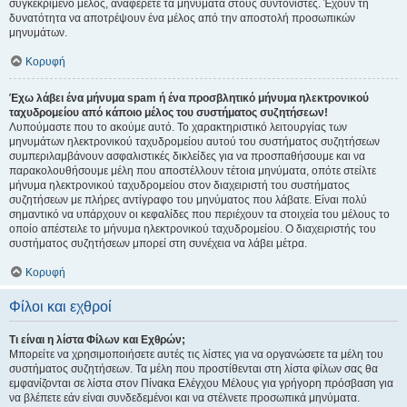
συγκεκριμένο μέλος, αναφέρετε τα μηνύματα στους συντονιστές. Έχουν τη
δυνατότητα να αποτρέψουν ένα μέλος από την αποστολή προσωπικών
μηνυμάτων.
Κορυφή
Έχω λάβει ένα μήνυμα spam ή ένα προσβλητικό μήνυμα ηλεκτρονικού
ταχυδρομείου από κάποιο μέλος του συστήματος συζητήσεων!
Λυπούμαστε που το ακούμε αυτό. Το χαρακτηριστικό λειτουργίας των
μηνυμάτων ηλεκτρονικού ταχυδρομείου αυτού του συστήματος συζητήσεων
συμπεριλαμβάνουν ασφαλιστικές δικλείδες για να προσπαθήσουμε και να
παρακολουθήσουμε μέλη που αποστέλλουν τέτοια μηνύματα, οπότε στείλτε
μήνυμα ηλεκτρονικού ταχυδρομείου στον διαχειριστή του συστήματος
συζητήσεων με πλήρες αντίγραφο του μηνύματος που λάβατε. Είναι πολύ
σημαντικό να υπάρχουν οι κεφαλίδες που περιέχουν τα στοιχεία του μέλους το
οποίο απέστειλε το μήνυμα ηλεκτρονικού ταχυδρομείου. Ο διαχειριστής του
συστήματος συζητήσεων μπορεί στη συνέχεια να λάβει μέτρα.
Κορυφή
Φίλοι και εχθροί
Τι είναι η λίστα Φίλων και Εχθρών;
Μπορείτε να χρησιμοποιήσετε αυτές τις λίστες για να οργανώσετε τα μέλη του
συστήματος συζητήσεων. Τα μέλη που προστίθενται στη λίστα φίλων σας θα
εμφανίζονται σε λίστα στον Πίνακα Ελέγχου Μέλους για γρήγορη πρόσβαση για
να βλέπετε εάν είναι συνδεδεμένοι και να στέλνετε προσωπικά μηνύματα.