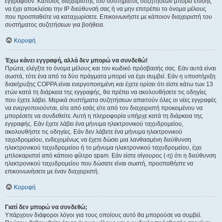
εγγραφούν. Κάποιος διαχειριστής του συστήματος συζητήσεων μπορεί επίσης
να έχει αποκλείσει την IP διεύθυνσή σας ή να μην επιτρέπει το όνομα μέλους
που προσπαθείτε να καταχωρίσετε. Επικοινωνήστε με κάποιον διαχειριστή του
συστήματος συζητήσεων για βοήθεια.
Κορυφή
Έχω κάνει εγγραφή, αλλά δεν μπορώ να συνδεθώ!
Πρώτα, ελέγξτε το όνομα μέλους και τον κωδικό πρόσβασής σας. Εάν αυτά είναι
σωστά, τότε ένα από τα δύο πράγματα μπορεί να έχει συμβεί. Εάν η υποστήριξη
διακήρυξης COPPA είναι ενεργοποιημένη και έχετε ορίσει ότι είστε κάτω των 13
ετών κατά τη διάρκεια της εγγραφής, θα πρέπει να ακολουθήσετε τις οδηγίες
που έχετε λάβει. Μερικά συστήματα συζητήσεων απαιτούν όλες οι νέες εγγραφές
να ενεργοποιούνται, είτε από εσάς είτε από τον διαχειριστή προκειμένου να
μπορέσετε να συνδεθείτε. Αυτή η πληροφορία υπήρχε κατά τη διάρκεια της
εγγραφής. Εάν έχετε λάβει ένα μήνυμα ηλεκτρονικού ταχυδρομείου,
ακολουθήστε τις οδηγίες. Εάν δεν λάβετε ένα μήνυμα ηλεκτρονικού
ταχυδρομείου, ενδεχομένως να έχετε δώσει μια λανθασμένη διεύθυνση
ηλεκτρονικού ταχυδρομείου ή το μήνυμα ηλεκτρονικού ταχυδρομείου, έχει
μπλοκαριστεί από κάποιο φίλτρο spam. Εάν είστε σίγουρος (-η) ότι η διεύθυνση
ηλεκτρονικού ταχυδρομείου που δώσατε είναι σωστή, προσπαθήστε να
επικοινωνήσετε με έναν διαχειριστή.
Κορυφή
Γιατί δεν μπορώ να συνδεθώ;
Υπάρχουν διάφοροι λόγοι για τους οποίους αυτό θα μπορούσε να συμβεί.