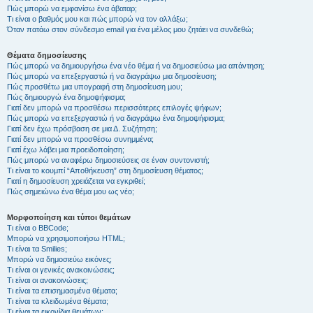
Πώς μπορώ να εμφανίσω ένα άβαταρ;
Τι είναι ο βαθμός μου και πώς μπορώ να τον αλλάξω;
Όταν πατάω στον σύνδεσμο email για ένα μέλος μου ζητάει να συνδεθώ;
Θέματα δημοσίευσης
Πώς μπορώ να δημιουργήσω ένα νέο θέμα ή να δημοσιεύσω μια απάντηση;
Πώς μπορώ να επεξεργαστώ ή να διαγράψω μια δημοσίευση;
Πώς προσθέτω μια υπογραφή στη δημοσίευση μου;
Πώς δημιουργώ ένα δημοψήφισμα;
Γιατί δεν μπορώ να προσθέσω περισσότερες επιλογές ψήφων;
Πώς μπορώ να επεξεργαστώ ή να διαγράψω ένα δημοψήφισμα;
Γιατί δεν έχω πρόσβαση σε μια Δ. Συζήτηση;
Γιατί δεν μπορώ να προσθέσω συνημμένα;
Γιατί έχω λάβει μια προειδοποίηση;
Πώς μπορώ να αναφέρω δημοσιεύσεις σε έναν συντονιστή;
Τι είναι το κουμπί “Αποθήκευση” στη δημοσίευση θέματος;
Γιατί η δημοσίευση χρειάζεται να εγκριθεί;
Πώς σημειώνω ένα θέμα μου ως νέο;
Μορφοποίηση και τύποι θεμάτων
Τι είναι ο BBCode;
Μπορώ να χρησιμοποιήσω HTML;
Τι είναι τα Smilies;
Μπορώ να δημοσιεύω εικόνες;
Τι είναι οι γενικές ανακοινώσεις;
Τι είναι οι ανακοινώσεις;
Τι είναι τα επισημασμένα θέματα;
Τι είναι τα κλειδωμένα θέματα;
Τι είναι τα εικονίδια θεμάτων;