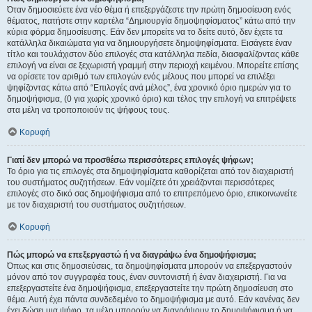
Όταν δημοσιεύετε ένα νέο θέμα ή επεξεργάζεστε την πρώτη δημοσίευση ενός
θέματος, πατήστε στην καρτέλα “Δημιουργία δημοψηφίσματος” κάτω από την
κύρια φόρμα δημοσίευσης. Εάν δεν μπορείτε να το δείτε αυτό, δεν έχετε τα
κατάλληλα δικαιώματα για να δημιουργήσετε δημοψηφίσματα. Εισάγετε έναν
τίτλο και τουλάχιστον δύο επιλογές στα κατάλληλα πεδία, διασφαλίζοντας κάθε
επιλογή να είναι σε ξεχωριστή γραμμή στην περιοχή κειμένου. Μπορείτε επίσης
να ορίσετε τον αριθμό των επιλογών ενός μέλους που μπορεί να επιλέξει
ψηφίζοντας κάτω από “Επιλογές ανά μέλος”, ένα χρονικό όριο ημερών για το
δημοψήφισμα, (0 για χωρίς χρονικό όριο) και τέλος την επιλογή να επιτρέψετε
στα μέλη να τροποποιούν τις ψήφους τους.
Κορυφή
Γιατί δεν μπορώ να προσθέσω περισσότερες επιλογές ψήφων;
Το όριο για τις επιλογές στα δημοψηφίσματα καθορίζεται από τον διαχειριστή
του συστήματος συζητήσεων. Εάν νομίζετε ότι χρειάζονται περισσότερες
επιλογές στο δικό σας δημοψήφισμα από το επιτρεπόμενο όριο, επικοινωνείτε
με τον διαχειριστή του συστήματος συζητήσεων.
Κορυφή
Πώς μπορώ να επεξεργαστώ ή να διαγράψω ένα δημοψήφισμα;
Όπως και στις δημοσιεύσεις, τα δημοψηφίσματα μπορούν να επεξεργαστούν
μόνον από τον συγγραφέα τους, έναν συντονιστή ή έναν διαχειριστή. Για να
επεξεργαστείτε ένα δημοψήφισμα, επεξεργαστείτε την πρώτη δημοσίευση στο
θέμα. Αυτή έχει πάντα συνδεδεμένο το δημοψήφισμα με αυτό. Εάν κανένας δεν
έχει δώσει μια ψήφο, τα μέλη μπορούν να διαγράψουν το δημοψήφισμα ή να