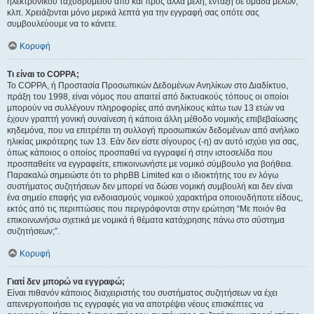
ηλεκτρονικού ταχυδρομείου από και προς άλλα μέλη, ένταξη σε ομάδα μελών,
κλπ. Χρειάζονται μόνο μερικά λεπτά για την εγγραφή σας οπότε σας
συμβουλεύουμε να το κάνετε.
Κορυφή
Τι είναι το COPPA;
Το COPPA, ή Προστασία Προσωπικών Δεδομένων Ανηλίκων στο Διαδίκτυο,
πράξη του 1998, είναι νόμος που απαιτεί από δικτυακούς τόπους οι οποίοι
μπορούν να συλλέγουν πληροφορίες από ανηλίκους κάτω των 13 ετών να
έχουν γραπτή γονική συναίνεση ή κάποια άλλη μέθοδο νομικής επιβεβαίωσης
κηδεμόνα, που να επιτρέπει τη συλλογή προσωπικών δεδομένων από ανήλικο
ηλικίας μικρότερης των 13. Εάν δεν είστε σίγουρος (-η) αν αυτό ισχύει για σας,
όπως κάποιος ο οποίος προσπαθεί να εγγραφεί ή στην ιστοσελίδα που
προσπαθείτε να εγγραφείτε, επικοινωνήστε με νομικό σύμβουλο για βοήθεια.
Παρακαλώ σημειώστε ότι το phpBB Limited και ο ιδιοκτήτης του εν λόγω
συστήματος συζητήσεων δεν μπορεί να δώσει νομική συμβουλή και δεν είναι
ένα σημείο επαφής για ενδοιασμούς νομικού χαρακτήρα οποιουδήποτε είδους,
εκτός από τις περιπτώσεις που περιγράφονται στην ερώτηση “Με ποιόν θα
επικοινωνήσω σχετικά με νομικά ή θέματα κατάχρησης πάνω στο σύστημα
συζητήσεων;”.
Κορυφή
Γιατί δεν μπορώ να εγγραφώ;
Είναι πιθανόν κάποιος διαχειριστής του συστήματος συζητήσεων να έχει
απενεργοποιήσει τις εγγραφές για να αποτρέψει νέους επισκέπτες να