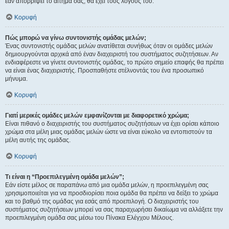
εάν απορρίψει το αίτημα σας, θα έχει τους λόγους του.
Κορυφή
Πώς μπορώ να γίνω συντονιστής ομάδας μελών;
Ένας συντονιστής ομάδας μελών ανατίθεται συνήθως όταν οι ομάδες μελών
δημιουργούνται αρχικά από έναν διαχειριστή του συστήματος συζητήσεων. Αν
ενδιαφέρεστε να γίνετε συντονιστής ομάδας, το πρώτο σημείο επαφής θα πρέπει
να είναι ένας διαχειριστής. Προσπαθήστε στέλνοντάς του ένα προσωπικό
μήνυμα.
Κορυφή
Γιατί μερικές ομάδες μελών εμφανίζονται με διαφορετικό χρώμα;
Είναι πιθανό ο διαχειριστής του συστήματος συζητήσεων να έχει ορίσει κάποιο
χρώμα στα μέλη μιας ομάδας μελών ώστε να είναι εύκολο να εντοπιστούν τα
μέλη αυτής της ομάδας.
Κορυφή
Τι είναι η “Προεπιλεγμένη ομάδα μελών”;
Εάν είστε μέλος σε παραπάνω από μια ομάδα μελών, η προεπιλεγμένη σας
χρησιμοποιείται για να προσδιορίσει ποια ομάδα θα πρέπει να δείξει το χρώμα
και το βαθμό της ομάδας για εσάς από προεπιλογή. Ο διαχειριστής του
συστήματος συζητήσεων μπορεί να σας παραχωρήσει δικαίωμα να αλλάξετε την
προεπιλεγμένη ομάδα σας μέσω του Πίνακα Ελέγχου Μέλους.