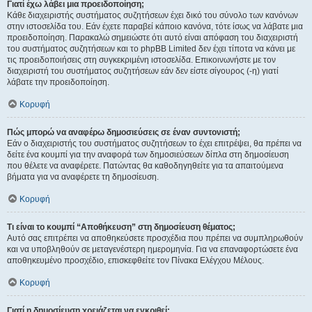
Γιατί έχω λάβει μια προειδοποίηση;
Κάθε διαχειριστής συστήματος συζητήσεων έχει δικό του σύνολο των κανόνων
στην ιστοσελίδα του. Εάν έχετε παραβεί κάποιο κανόνα, τότε ίσως να λάβατε μια
προειδοποίηση. Παρακαλώ σημειώστε ότι αυτό είναι απόφαση του διαχειριστή
του συστήματος συζητήσεων και το phpBB Limited δεν έχει τίποτα να κάνει με
τις προειδοποιήσεις στη συγκεκριμένη ιστοσελίδα. Επικοινωνήστε με τον
διαχειριστή του συστήματος συζητήσεων εάν δεν είστε σίγουρος (-η) γιατί
λάβατε την προειδοποίηση.
Κορυφή
Πώς μπορώ να αναφέρω δημοσιεύσεις σε έναν συντονιστή;
Εάν ο διαχειριστής του συστήματος συζητήσεων το έχει επιτρέψει, θα πρέπει να
δείτε ένα κουμπί για την αναφορά των δημοσιεύσεων δίπλα στη δημοσίευση
που θέλετε να αναφέρετε. Πατώντας θα καθοδηγηθείτε για τα απαιτούμενα
βήματα για να αναφέρετε τη δημοσίευση.
Κορυφή
Τι είναι το κουμπί “Αποθήκευση” στη δημοσίευση θέματος;
Αυτό σας επιτρέπει να αποθηκεύσετε προσχέδια που πρέπει να συμπληρωθούν
και να υποβληθούν σε μεταγενέστερη ημερομηνία. Για να επαναφορτώσετε ένα
αποθηκευμένο προσχέδιο, επισκεφθείτε τον Πίνακα Ελέγχου Μέλους.
Κορυφή
Γιατί η δημοσίευση χρειάζεται να εγκριθεί;