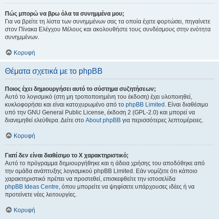
Πώς μπορώ να βρω όλα τα συνημμένα μου;
Για να βρείτε τη λίστα των συνημμένων σας τα οποία έχετε φορτώσει, πηγαίνετε
στον Πίνακα Ελέγχου Μέλους και ακολουθήστε τους συνδέσμους στην ενότητα
συνημμένων.
Κορυφή
Θέματα σχετικά με το phpBB
Ποιος έχει δημιουργήσει αυτό το σύστημα συζητήσεων;
Αυτό το λογισμικό (στη μη τροποποιημένη του έκδοση) έχει υλοποιηθεί,
κυκλοφορήσει και είναι κατοχυρωμένο από το
phpBB Limited
. Είναι διαθέσιμο
υπό την GNU General Public License, έκδοση 2 (GPL-2.0) και μπορεί να
διανεμηθεί ελεύθερα. Δείτε στο
About phpBB
για περισσότερες λεπτομέρειες.
Κορυφή
Γιατί δεν είναι διαθέσιμο το Χ χαρακτηριστικό;
Αυτό το πρόγραμμα δημιουργήθηκε και η άδεια χρήσης του αποδόθηκε από
την ομάδα ανάπτυξης λογισμικού phpBB Limited. Εάν νομίζετε ότι κάποιο
χαρακτηριστικό πρέπει να προστεθεί, επισκεφθείτε την ιστοσελίδα
phpBB Ideas Centre
, όπου μπορείτε να ψηφίσετε υπάρχουσες ιδέες ή να
προτείνετε νέες λειτουργίες.
Κορυφή