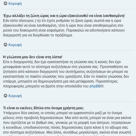
Κορυφή
Έχω αλλάξει τη ζώνη ώρας και η ώρα εξακολουθεί να είναι λανθασμένη!
Εάν είστε σίγουρος (-η) ότι έχετε ρυθμίσει τη ζώνη ώρας σωστά και η ώρα
εξακολουθεί να είναι λανθασμένη, τότε ή ώρα που είναι αποθηκευμένη στο
ρολόι του διακομιστή είναι εσφαλμένη. Παρακαλώ να ειδοποιήσετε κάποιον
διαχειριστή για να διορθώσει το πρόβλημα.
Κορυφή
Η γλώσσα μου δεν είναι στη λίστα!
Είτε ο διαχειριστής δεν έχει εγκαταστήσει τη γλώσσα σας ή κανείς δεν έχει
μεταφράσει αυτό το σύστημα συζητήσεων στη γλώσσα σας. Προσπαθήστε να
ζητήσετε από κάποιον διαχειριστή του συστήματος συζητήσεων αν μπορεί να
εγκαταστήσει το πακέτο γλώσσας που χρειάζεστε. Εάν το πακέτο γλώσσας δεν
υπάρχει, μπορείτε να δημιουργήσετε μια νέα μετάφραση. Περισσότερες
πληροφορίες μπορείτε να βρείτε στην ιστοσελίδα του
phpBB
®.
Κορυφή
Τι είναι οι εικόνες δίπλα στο όνομα χρήστη μου;
Υπάρχουν δύο εικόνες οι οποίες μπορεί να εμφανιστούν μαζί με το όνομα
μέλους στην προβολή δημοσιεύσεων. Μια από αυτές μπορεί να είναι μια εικόνα
που σχετίζεται με το βαθμό σας, γενικώς με τη μορφή των άστρων, τετραγώνων
ή κουκίδων, υποδεικνύοντας πόσες δημοσιεύσεις έχετε κάνει ή το αξίωμα σας
στο σύστημα συζητήσεων. Μια άλλη, συνήθως μεγαλύτερη, εικόνα είναι γνωστή