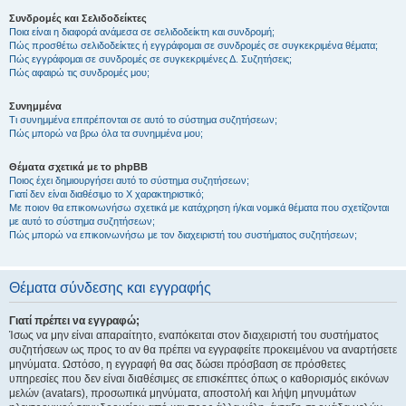
Συνδρομές και Σελιδοδείκτες
Ποια είναι η διαφορά ανάμεσα σε σελιδοδείκτη και συνδρομή;
Πώς προσθέτω σελιδοδείκτες ή εγγράφομαι σε συνδρομές σε συγκεκριμένα θέματα;
Πώς εγγράφομαι σε συνδρομές σε συγκεκριμένες Δ. Συζητήσεις;
Πώς αφαιρώ τις συνδρομές μου;
Συνημμένα
Τι συνημμένα επιτρέπονται σε αυτό το σύστημα συζητήσεων;
Πώς μπορώ να βρω όλα τα συνημμένα μου;
Θέματα σχετικά με το phpBB
Ποιος έχει δημιουργήσει αυτό το σύστημα συζητήσεων;
Γιατί δεν είναι διαθέσιμο το Χ χαρακτηριστικό;
Με ποιον θα επικοινωνήσω σχετικά με κατάχρηση ή/και νομικά θέματα που σχετίζονται
με αυτό το σύστημα συζητήσεων;
Πώς μπορώ να επικοινωνήσω με τον διαχειριστή του συστήματος συζητήσεων;
Θέματα σύνδεσης και εγγραφής
Γιατί πρέπει να εγγραφώ;
Ίσως να μην είναι απαραίτητο, εναπόκειται στον διαχειριστή του συστήματος
συζητήσεων ως προς το αν θα πρέπει να εγγραφείτε προκειμένου να αναρτήσετε
μηνύματα. Ωστόσο, η εγγραφή θα σας δώσει πρόσβαση σε πρόσθετες
υπηρεσίες που δεν είναι διαθέσιμες σε επισκέπτες όπως ο καθορισμός εικόνων
μελών (avatars), προσωπικά μηνύματα, αποστολή και λήψη μηνυμάτων