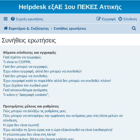
Helpdesk εξΑΕ 1ου ΠΕΚΕΣ Αττικής
Συχνές ερωτήσεις
Εγγραφή
Σύνδεση
Α
Ευρετήριο Δ. Συζήτησης
Συνήθεις ερωτήσεις
ν
Συνήθεις ερωτήσεις
α
ζ
Θέματα σύνδεσης και εγγραφής
Γιατί πρέπει να εγγραφώ;
ή
Τι είναι το COPPA;
τ
Γιατί δεν μπορώ να εγγραφώ;
Έχω κάνει εγγραφή, αλλά δεν μπορώ να συνδεθώ!
η
Γιατί δεν μπορώ να συνδεθώ;
Έχω εγγραφεί κατά το παρελθόν αλλά δεν μπορώ να συνδεθώ πλέον!
σ
Έχω ξεχάσει τον κωδικό μου!
η
Γιατί αποσυνδέομαι αυτόματα;
Τι κάνει η “Διαγραφή cookies”;
Προτιμήσεις μέλους και ρυθμίσεις
Πώς μπορώ να αλλάξω τις ρυθμίσεις μου;
Πώς μπορώ να αποτρέψω την εμφάνιση του ονόματος μου στη λίστα μελών σε
σύνδεση;
Η ώρα δεν είναι σωστή!
Έχω αλλάξει τη ζώνη ώρας και η ώρα εξακολουθεί να είναι λανθασμένη!
Η γλώσσα μου δεν είναι στη λίστα!
Τι είναι οι εικόνες δίπλα στο όνομα χρήστη μου;