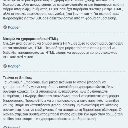
αντικείμενα σε μια δημοσίευση. Η χρήση του BBCode χορηγείται από τον
διαχειριστή, αλλά μπορεί επίσης να απενεργοποιηθεί σε μια δημοσίευση από τη
φόρμα υποβολής μηνύματος. Ο BBCode έχει παρόμοια σύνταξη με την HTML,
αλλά οι εντολές περικλείονται σε αγκύλες [ και ] αντί < και >. Για περισσότερες
πληροφορίες για τον BBCode δείτε τον οδηγό από τη φόρμα δημοσίευσης.
Κορυφή
Μπορώ να χρησιμοποιήσω HTML;
Όχι. Δεν είναι δυνατόν να δημοσιεύσετε HTML σε αυτό το σύστημα συζητήσεων
και να αποδοθεί ως HTML. Περισσότερη μορφοποίηση η οποία μπορεί να
διεξαχθεί χρησιμοποιώντας HTML μπορεί να εφαρμοστεί χρησιμοποιώντας
BBCode αντί αυτού.
Κορυφή
Τι είναι τα Smilies;
Τα Smilies, ή Emoticons, είναι μικρά εικονίδια τα οποία μπορούν να
χρησιμοποιηθούν για να εκφράσουν συναίσθημα χρησιμοποιώντας έναν
σύντομο κώδικα, π.χ. :) υποδηλώνει ευτυχισμένος, ενώ :( υποδηλώνει
λυπημένος. Η πλήρης λίστα των εικονιδίων μπορεί να εμφανιστεί στη φόρμα
δημοσίευσης. Προσπαθήστε να μη χρησιμοποιείτε καταχρηστικώς τα smilies,
καθώς μπορεί να καταστήσουν μια δημοσίευση μη αναγνώσιμη και κάποιος
συντονιστής ίσως να επεξεργαστεί ή να αφαιρέσει τη δημοσίευση ολόκληρη. Ο
διαχειριστής του συστήματος μπορεί επίσης να θέσει ένα όριο στον αριθμό των
smilies που μπορείτε να χρησιμοποιήσετε σε μια δημοσίευση.