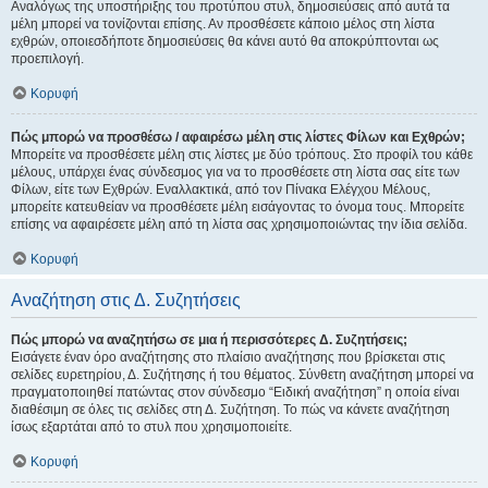
Αναλόγως της υποστήριξης του προτύπου στυλ, δημοσιεύσεις από αυτά τα
μέλη μπορεί να τονίζονται επίσης. Αν προσθέσετε κάποιο μέλος στη λίστα
εχθρών, οποιεσδήποτε δημοσιεύσεις θα κάνει αυτό θα αποκρύπτονται ως
προεπιλογή.
Κορυφή
Πώς μπορώ να προσθέσω / αφαιρέσω μέλη στις λίστες Φίλων και Εχθρών;
Μπορείτε να προσθέσετε μέλη στις λίστες με δύο τρόπους. Στο προφίλ του κάθε
μέλους, υπάρχει ένας σύνδεσμος για να το προσθέσετε στη λίστα σας είτε των
Φίλων, είτε των Εχθρών. Εναλλακτικά, από τον Πίνακα Ελέγχου Μέλους,
μπορείτε κατευθείαν να προσθέσετε μέλη εισάγοντας το όνομα τους. Μπορείτε
επίσης να αφαιρέσετε μέλη από τη λίστα σας χρησιμοποιώντας την ίδια σελίδα.
Κορυφή
Αναζήτηση στις Δ. Συζητήσεις
Πώς μπορώ να αναζητήσω σε μια ή περισσότερες Δ. Συζητήσεις;
Εισάγετε έναν όρο αναζήτησης στο πλαίσιο αναζήτησης που βρίσκεται στις
σελίδες ευρετηρίου, Δ. Συζήτησης ή του θέματος. Σύνθετη αναζήτηση μπορεί να
πραγματοποιηθεί πατώντας στον σύνδεσμο “Ειδική αναζήτηση” η οποία είναι
διαθέσιμη σε όλες τις σελίδες στη Δ. Συζήτηση. Το πώς να κάνετε αναζήτηση
ίσως εξαρτάται από το στυλ που χρησιμοποιείτε.
Κορυφή