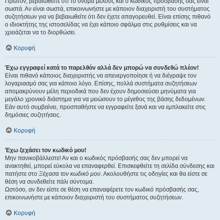
Πρώτον, βεβαιωθείτε ότι το όνομα μέλους και ο κωδικός πρόσβασής σας είναι
σωστά. Αν είναι σωστά, επικοινωνήστε με κάποιον διαχειριστή του συστήματος
συζητήσεων για να βεβαιωθείτε ότι δεν έχετε απαγορευθεί. Είναι επίσης πιθανό
ο ιδιοκτήτης της ιστοσελίδας να έχει κάποιο σφάλμα στις ρυθμίσεις και να
χρειάζεται να το διορθώσει.
Κορυφή
Έχω εγγραφεί κατά το παρελθόν αλλά δεν μπορώ να συνδεθώ πλέον!
Είναι πιθανό κάποιος διαχειριστής να απενεργοποίησε ή να διέγραψε τον
λογαριασμό σας για κάποιο λόγο. Επίσης, πολλά συστήματα συζητήσεων
απομακρύνουν μέλη περιοδικά που δεν έχουν δημοσιεύσει μηνύματα για
μεγάλο χρονικό διάστημα για να μειώσουν το μέγεθος της βάσης δεδομένων.
Εάν αυτό συμβαίνει, προσπαθήστε να εγγραφείτε ξανά και να εμπλακείτε στις
δημόσιες συζητήσεις.
Κορυφή
Έχω ξεχάσει τον κωδικό μου!
Μην πανικοβάλλεστε! Αν και ο κωδικός πρόσβασής σας δεν μπορεί να
ανακτηθεί, μπορεί εύκολα να επαναφερθεί. Επισκεφθείτε τη σελίδα σύνδεσης και
πατήστε στο
Ξέχασα τον κωδικό μου
. Ακολουθήστε τις οδηγίες και θα είστε σε
θέση να συνδεθείτε πάλι σύντομα.
Ωστόσο, αν δεν είστε σε θέση να επαναφέρετε τον κωδικό πρόσβασής σας,
επικοινωνήστε με κάποιον διαχειριστή του συστήματος συζητήσεων.
Κορυφή