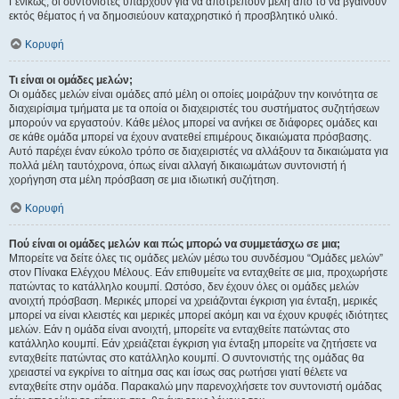
Γενικώς, οι συντονιστές υπάρχουν για να αποτρέπουν μέλη από το να βγαίνουν
εκτός θέματος ή να δημοσιεύουν καταχρηστικό ή προσβλητικό υλικό.
Κορυφή
Τι είναι οι ομάδες μελών;
Οι ομάδες μελών είναι ομάδες από μέλη οι οποίες μοιράζουν την κοινότητα σε
διαχειρίσιμα τμήματα με τα οποία οι διαχειριστές του συστήματος συζητήσεων
μπορούν να εργαστούν. Κάθε μέλος μπορεί να ανήκει σε διάφορες ομάδες και
σε κάθε ομάδα μπορεί να έχουν ανατεθεί επιμέρους δικαιώματα πρόσβασης.
Αυτό παρέχει έναν εύκολο τρόπο σε διαχειριστές να αλλάξουν τα δικαιώματα για
πολλά μέλη ταυτόχρονα, όπως είναι αλλαγή δικαιωμάτων συντονιστή ή
χορήγηση στα μέλη πρόσβαση σε μια ιδιωτική συζήτηση.
Κορυφή
Πού είναι οι ομάδες μελών και πώς μπορώ να συμμετάσχω σε μια;
Μπορείτε να δείτε όλες τις ομάδες μελών μέσω του συνδέσμου “Ομάδες μελών”
στον Πίνακα Ελέγχου Μέλους. Εάν επιθυμείτε να ενταχθείτε σε μια, προχωρήστε
πατώντας το κατάλληλο κουμπί. Ωστόσο, δεν έχουν όλες οι ομάδες μελών
ανοιχτή πρόσβαση. Μερικές μπορεί να χρειάζονται έγκριση για ένταξη, μερικές
μπορεί να είναι κλειστές και μερικές μπορεί ακόμη και να έχουν κρυφές ιδιότητες
μελών. Εάν η ομάδα είναι ανοιχτή, μπορείτε να ενταχθείτε πατώντας στο
κατάλληλο κουμπί. Εάν χρειάζεται έγκριση για ένταξη μπορείτε να ζητήσετε να
ενταχθείτε πατώντας στο κατάλληλο κουμπί. Ο συντονιστής της ομάδας θα
χρειαστεί να εγκρίνει το αίτημα σας και ίσως σας ρωτήσει γιατί θέλετε να
ενταχθείτε στην ομάδα. Παρακαλώ μην παρενοχλήσετε τον συντονιστή ομάδας