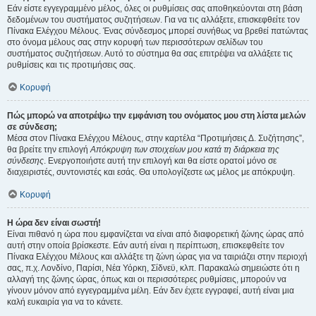
Εάν είστε εγγεγραμμένο μέλος, όλες οι ρυθμίσεις σας αποθηκεύονται στη βάση
δεδομένων του συστήματος συζητήσεων. Για να τις αλλάξετε, επισκεφθείτε τον
Πίνακα Ελέγχου Μέλους. Ένας σύνδεσμος μπορεί συνήθως να βρεθεί πατώντας
στο όνομα μέλους σας στην κορυφή των περισσότερων σελίδων του
συστήματος συζητήσεων. Αυτό το σύστημα θα σας επιτρέψει να αλλάξετε τις
ρυθμίσεις και τις προτιμήσεις σας.
Κορυφή
Πώς μπορώ να αποτρέψω την εμφάνιση του ονόματος μου στη λίστα μελών
σε σύνδεση;
Μέσα στον Πίνακα Ελέγχου Μέλους, στην καρτέλα “Προτιμήσεις Δ. Συζήτησης”,
θα βρείτε την επιλογή
Απόκρυψη των στοιχείων μου κατά τη διάρκεια της
σύνδεσης
. Ενεργοποιήστε αυτή την επιλογή και θα είστε ορατοί μόνο σε
διαχειριστές, συντονιστές και εσάς. Θα υπολογίζεστε ως μέλος με απόκρυψη.
Κορυφή
Η ώρα δεν είναι σωστή!
Είναι πιθανό η ώρα που εμφανίζεται να είναι από διαφορετική ζώνης ώρας από
αυτή στην οποία βρίσκεστε. Εάν αυτή είναι η περίπτωση, επισκεφθείτε τον
Πίνακα Ελέγχου Μέλους και αλλάξτε τη ζώνη ώρας για να ταιριάζει στην περιοχή
σας, π.χ. Λονδίνο, Παρίσι, Νέα Υόρκη, Σίδνεϋ, κλπ. Παρακαλώ σημειώστε ότι η
αλλαγή της ζώνης ώρας, όπως και οι περισσότερες ρυθμίσεις, μπορούν να
γίνουν μόνον από εγγεγραμμένα μέλη. Εάν δεν έχετε εγγραφεί, αυτή είναι μια
καλή ευκαιρία για να το κάνετε.