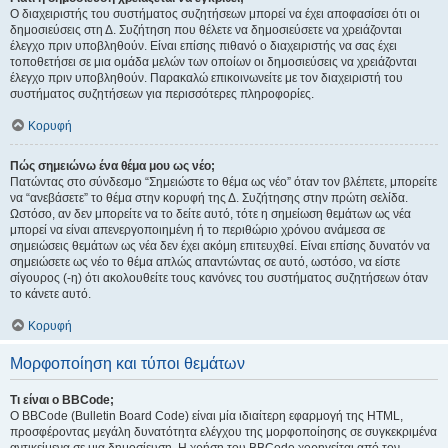
Ο διαχειριστής του συστήματος συζητήσεων μπορεί να έχει αποφασίσει ότι οι
δημοσιεύσεις στη Δ. Συζήτηση που θέλετε να δημοσιεύσετε να χρειάζονται
έλεγχο πριν υποβληθούν. Είναι επίσης πιθανό ο διαχειριστής να σας έχει
τοποθετήσει σε μια ομάδα μελών των οποίων οι δημοσιεύσεις να χρειάζονται
έλεγχο πριν υποβληθούν. Παρακαλώ επικοινωνείτε με τον διαχειριστή του
συστήματος συζητήσεων για περισσότερες πληροφορίες.
Κορυφή
Πώς σημειώνω ένα θέμα μου ως νέο;
Πατώντας στο σύνδεσμο “Σημειώστε το θέμα ως νέο” όταν τον βλέπετε, μπορείτε
να “ανεβάσετε” το θέμα στην κορυφή της Δ. Συζήτησης στην πρώτη σελίδα.
Ωστόσο, αν δεν μπορείτε να το δείτε αυτό, τότε η σημείωση θεμάτων ως νέα
μπορεί να είναι απενεργοποιημένη ή το περιθώριο χρόνου ανάμεσα σε
σημειώσεις θεμάτων ως νέα δεν έχει ακόμη επιτευχθεί. Είναι επίσης δυνατόν να
σημειώσετε ως νέο το θέμα απλώς απαντώντας σε αυτό, ωστόσο, να είστε
σίγουρος (-η) ότι ακολουθείτε τους κανόνες του συστήματος συζητήσεων όταν
το κάνετε αυτό.
Κορυφή
Μορφοποίηση και τύποι θεμάτων
Τι είναι ο BBCode;
Ο BBCode (Bulletin Board Code) είναι μία ιδιαίτερη εφαρμογή της HTML,
προσφέροντας μεγάλη δυνατότητα ελέγχου της μορφοποίησης σε συγκεκριμένα