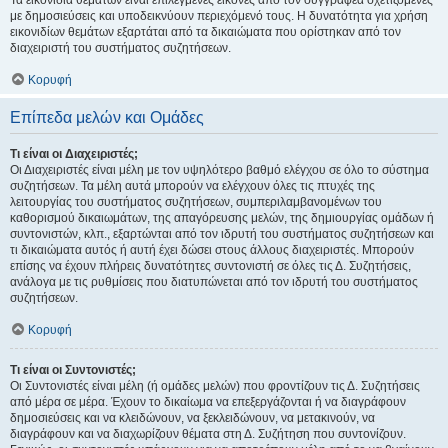
Τα εικονίδια θεμάτων είναι επιλεγμένες εικόνες από τον συγγραφέα σχετιζόμενες
με δημοσιεύσεις και υποδεικνύουν περιεχόμενό τους. Η δυνατότητα για χρήση
εικονιδίων θεμάτων εξαρτάται από τα δικαιώματα που ορίστηκαν από τον
διαχειριστή του συστήματος συζητήσεων.
Κορυφή
Επίπεδα μελών και Ομάδες
Τι είναι οι Διαχειριστές;
Οι Διαχειριστές είναι μέλη με τον υψηλότερο βαθμό ελέγχου σε όλο το σύστημα
συζητήσεων. Τα μέλη αυτά μπορούν να ελέγχουν όλες τις πτυχές της
λειτουργίας του συστήματος συζητήσεων, συμπεριλαμβανομένων του
καθορισμού δικαιωμάτων, της απαγόρευσης μελών, της δημιουργίας ομάδων ή
συντονιστών, κλπ., εξαρτώνται από τον ιδρυτή του συστήματος συζητήσεων και
τι δικαιώματα αυτός ή αυτή έχει δώσει στους άλλους διαχειριστές. Μπορούν
επίσης να έχουν πλήρεις δυνατότητες συντονιστή σε όλες τις Δ. Συζητήσεις,
ανάλογα με τις ρυθμίσεις που διατυπώνεται από τον ιδρυτή του συστήματος
συζητήσεων.
Κορυφή
Τι είναι οι Συντονιστές;
Οι Συντονιστές είναι μέλη (ή ομάδες μελών) που φροντίζουν τις Δ. Συζητήσεις
από μέρα σε μέρα. Έχουν το δικαίωμα να επεξεργάζονται ή να διαγράφουν
δημοσιεύσεις και να κλειδώνουν, να ξεκλειδώνουν, να μετακινούν, να
διαγράφουν και να διαχωρίζουν θέματα στη Δ. Συζήτηση που συντονίζουν.