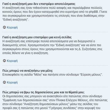
Γιατί η αναζήτησή μου δεν επιστρέφει αποτελέσματα;
Η αναζήτησή σας ήταν πιθανότατα πολύ ασαφής και περιελάμβανε πολλούς
κοινούς όρους που δεν έχουν καταχωρηθεί στο ευρετήριο από το phpBB. Γίνετε
πιο συγκεκριμένοι και χρησιμοποιήσετε τις επιλογές που είναι διαθέσιμες στην
“Ειδική αναζήτηση”.
Κορυφή
Γιατί η αναζήτηση μου επιστρέφει μια κενή σελίδα;
Η αναζήτησή σας επέστρεψε πολλά αποτελέσματα για να διαχειριστεί ο
διακομιστής ιστού. Χρησιμοποιήστε την “Ειδική αναζήτηση” και να είστε πιο
συγκεκριμένοι στους όρους που χρησιμοποιούνται και τις Δ. Συζητήσεις στις
οποίες θέλετε να γίνει η αναζήτηση.
Κορυφή
Πώς μπορώ να αναζητήσω για μέλη;
Επισκεφθείτε τη σελίδα "Μέλη" και πατήστε στον σύνδεσμο “Εύρεση μέλους”.
Κορυφή
Πώς μπορώ να βρω τις δημοσιεύσεις μου και τα θέματά μου;
Οι δημοσιεύσεις σας μπορούν να ανακτηθούν είτε πατώντας στον σύνδεσμο
“Εμφάνιση των δημοσιεύσεών σας” στον Πίνακα Ελέγχου Μέλους, είτε πατώντας
στον σύνδεσμο “Αναζήτηση δημοσιεύσεων μέλους” μέσω της σελίδας του
προφίλ σας ή πατώντας στο μενού “Γρήγορες συνδέσεις” στην κορυφή του