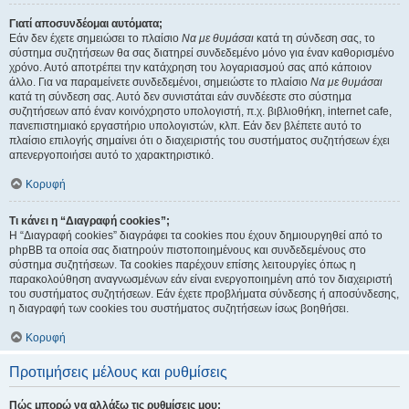
Γιατί αποσυνδέομαι αυτόματα;
Εάν δεν έχετε σημειώσει το πλαίσιο
Να με θυμάσαι
κατά τη σύνδεση σας, το
σύστημα συζητήσεων θα σας διατηρεί συνδεδεμένο μόνο για έναν καθορισμένο
χρόνο. Αυτό αποτρέπει την κατάχρηση του λογαριασμού σας από κάποιον
άλλο. Για να παραμείνετε συνδεδεμένοι, σημειώστε το πλαίσιο
Να με θυμάσαι
κατά τη σύνδεση σας. Αυτό δεν συνιστάται εάν συνδέεστε στο σύστημα
συζητήσεων από έναν κοινόχρηστο υπολογιστή, π.χ. βιβλιοθήκη, internet cafe,
πανεπιστημιακό εργαστήριο υπολογιστών, κλπ. Εάν δεν βλέπετε αυτό το
πλαίσιο επιλογής σημαίνει ότι ο διαχειριστής του συστήματος συζητήσεων έχει
απενεργοποιήσει αυτό το χαρακτηριστικό.
Κορυφή
Τι κάνει η “Διαγραφή cookies”;
Η “Διαγραφή cookies” διαγράφει τα cookies που έχουν δημιουργηθεί από το
phpBB τα οποία σας διατηρούν πιστοποιημένους και συνδεδεμένους στο
σύστημα συζητήσεων. Τα cookies παρέχουν επίσης λειτουργίες όπως η
παρακολούθηση αναγνωσμένων εάν είναι ενεργοποιημένη από τον διαχειριστή
του συστήματος συζητήσεων. Εάν έχετε προβλήματα σύνδεσης ή αποσύνδεσης,
η διαγραφή των cookies του συστήματος συζητήσεων ίσως βοηθήσει.
Κορυφή
Προτιμήσεις μέλους και ρυθμίσεις
Πώς μπορώ να αλλάξω τις ρυθμίσεις μου;