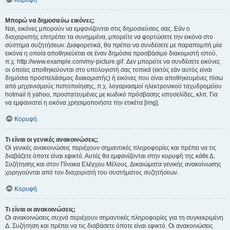
Κορυφή
Μπορώ να δημοσιεύω εικόνες;
Ναι, εικόνες μπορούν να εμφανίζονται στις δημοσιεύσεις σας. Εάν ο
διαχειριστής επιτρέπει τα συνημμένα, μπορείτε να φορτώσετε την εικόνα στο
σύστημα συζητήσεων. Διαφορετικά, θα πρέπει να συνδέσετε με παραπομπή μία
εικόνα η οποία αποθηκεύεται σε έναν δημόσια προσβάσιμο διακομιστή ιστού,
π.χ. http://www.example.com/my-picture.gif. Δεν μπορείτε να συνδέσετε εικόνες
οι οποίες αποθηκεύονται στο υπολογιστή σας τοπικά (εκτός εάν αυτός είναι
δημόσια προσπελάσιμος διακομιστής) ή εικόνες που είναι αποθηκευμένες πίσω
από μηχανισμούς πιστοποίησης, π.χ. λογαριασμοί ηλεκτρονικού ταχυδρομείου
hotmail ή yahoo, προστατευμένες με κωδικό πρόσβασης ιστοσελίδες, κλπ. Για
να εμφανιστεί η εικόνα χρησιμοποιήστε την ετικέτα [img].
Κορυφή
Τι είναι οι γενικές ανακοινώσεις;
Οι γενικές ανακοινώσεις περιέχουν σημαντικές πληροφορίες και πρέπει να τις
διαβάζετε όποτε είναι εφικτό. Αυτές θα εμφανίζονται στην κορυφή της κάθε Δ.
Συζήτησης και στον Πίνακα Ελέγχου Μέλους. Δικαιώματα γενικής ανακοίνωσης
χορηγούνται από τον διαχειριστή του συστήματος συζητήσεων.
Κορυφή
Τι είναι οι ανακοινώσεις;
Οι ανακοινώσεις συχνά περιέχουν σημαντικές πληροφορίες για τη συγκεκριμένη
Δ. Συζήτηση και πρέπει να τις διαβάσετε όποτε είναι εφικτό. Οι ανακοινώσεις