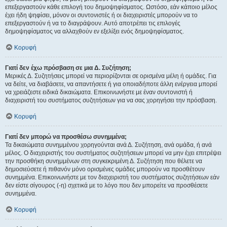
επεξεργαστούν κάθε επιλογή του δημοψηφίσματος. Ωστόσο, εάν κάποιο μέλος
έχει ήδη ψηφίσει, μόνον οι συντονιστές ή οι διαχειριστές μπορούν να το
επεξεργαστούν ή να το διαγράψουν. Αυτό αποτρέπει τις επιλογές
δημοψηφίσματος να αλλαχθούν εν εξελίξει ενός δημοψηφίσματος.
Κορυφή
Γιατί δεν έχω πρόσβαση σε μια Δ. Συζήτηση;
Μερικές Δ. Συζητήσεις μπορεί να περιορίζονται σε ορισμένα μέλη ή ομάδες. Για
να δείτε, να διαβάσετε, να απαντήσετε ή για οποιαδήποτε άλλη ενέργεια μπορεί
να χρειάζεστε ειδικά δικαιώματα. Επικοινωνήστε με έναν συντονιστή ή
διαχειριστή του συστήματος συζητήσεων για να σας χορηγήσει την πρόσβαση.
Κορυφή
Γιατί δεν μπορώ να προσθέσω συνημμένα;
Τα δικαιώματα συνημμένου χορηγούνται ανά Δ. Συζήτηση, ανά ομάδα, ή ανά
μέλος. Ο διαχειριστής του συστήματος συζητήσεων μπορεί να μην έχει επιτρέψει
την προσθήκη συνημμένων στη συγκεκριμένη Δ. Συζήτηση που θέλετε να
δημοσιεύσετε ή πιθανόν μόνο ορισμένες ομάδες μπορούν να προσθέτουν
συνημμένα. Επικοινωνήστε με τον διαχειριστή του συστήματος συζητήσεων εάν
δεν είστε σίγουρος (-η) σχετικά με το λόγο που δεν μπορείτε να προσθέσετε
συνημμένα.
Κορυφή