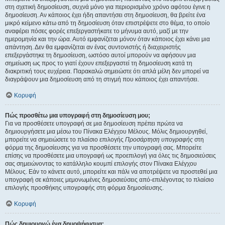
στη σχετική δημοσίευση, συχνά μόνο για περιορισμένο χρόνο αφότου έγινε η
δημοσίευση. Αν κάποιος έχει ήδη απαντήσει στη δημοσίευση, θα βρείτε ένα
μικρό κείμενο κάτω από τη δημοσίευση όταν επιστρέψετε στο θέμα, το οποίο
αναφέρει πόσες φορές επεξεργαστήκατε το μήνυμα αυτό, μαζί με την
ημερομηνία και την ώρα. Αυτό εμφανίζεται μόνον όταν κάποιος έχει κάνει μια
απάντηση. Δεν θα εμφανίζεται αν ένας συντονιστής ή διαχειριστής
επεξεργάστηκε τη δημοσίευση, ωστόσο αυτοί μπορούν να αφήσουν μια
σημείωση ως προς το γιατί έχουν επεξεργαστεί τη δημοσίευση κατά τη
διακριτική τους ευχέρεια. Παρακαλώ σημειώστε ότι απλά μέλη δεν μπορεί να
διαγράψουν μια δημοσίευση από τη στιγμή που κάποιος έχει απαντήσει.
Κορυφή
Πώς προσθέτω μια υπογραφή στη δημοσίευση μου;
Για να προσθέσετε υπογραφή σε μια δημοσίευση πρέπει πρώτα να
δημιουργήσετε μια μέσω του Πίνακα Ελέγχου Μέλους. Μόλις δημιουργηθεί,
μπορείτε να σημειώσετε το πλαίσιο επιλογής
Προσάρτηση υπογραφής
στη
φόρμα της δημοσίευσης για να προσθέσετε την υπογραφή σας. Μπορείτε
επίσης να προσθέσετε μια υπογραφή ως προεπιλογή για όλες τις δημοσιεύσεις
σας σημειώνοντας το κατάλληλο κουμπί επιλογής στον Πίνακα Ελέγχου
Μέλους. Εάν το κάνετε αυτό, μπορείτε και πάλι να αποτρέψετε να προστεθεί μια
υπογραφή σε κάποιες μεμονωμένες δημοσιεύσεις από-επιλέγοντας το πλαίσιο
επιλογής προσθήκης υπογραφής στη φόρμα δημοσίευσης.
Κορυφή
Πώς δημιουργώ ένα δημοψήφισμα;