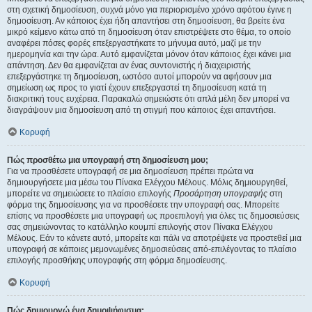
στη σχετική δημοσίευση, συχνά μόνο για περιορισμένο χρόνο αφότου έγινε η
δημοσίευση. Αν κάποιος έχει ήδη απαντήσει στη δημοσίευση, θα βρείτε ένα
μικρό κείμενο κάτω από τη δημοσίευση όταν επιστρέψετε στο θέμα, το οποίο
αναφέρει πόσες φορές επεξεργαστήκατε το μήνυμα αυτό, μαζί με την
ημερομηνία και την ώρα. Αυτό εμφανίζεται μόνον όταν κάποιος έχει κάνει μια
απάντηση. Δεν θα εμφανίζεται αν ένας συντονιστής ή διαχειριστής
επεξεργάστηκε τη δημοσίευση, ωστόσο αυτοί μπορούν να αφήσουν μια
σημείωση ως προς το γιατί έχουν επεξεργαστεί τη δημοσίευση κατά τη
διακριτική τους ευχέρεια. Παρακαλώ σημειώστε ότι απλά μέλη δεν μπορεί να
διαγράψουν μια δημοσίευση από τη στιγμή που κάποιος έχει απαντήσει.
Κορυφή
Πώς προσθέτω μια υπογραφή στη δημοσίευση μου;
Για να προσθέσετε υπογραφή σε μια δημοσίευση πρέπει πρώτα να
δημιουργήσετε μια μέσω του Πίνακα Ελέγχου Μέλους. Μόλις δημιουργηθεί,
μπορείτε να σημειώσετε το πλαίσιο επιλογής
Προσάρτηση υπογραφής
στη
φόρμα της δημοσίευσης για να προσθέσετε την υπογραφή σας. Μπορείτε
επίσης να προσθέσετε μια υπογραφή ως προεπιλογή για όλες τις δημοσιεύσεις
σας σημειώνοντας το κατάλληλο κουμπί επιλογής στον Πίνακα Ελέγχου
Μέλους. Εάν το κάνετε αυτό, μπορείτε και πάλι να αποτρέψετε να προστεθεί μια
υπογραφή σε κάποιες μεμονωμένες δημοσιεύσεις από-επιλέγοντας το πλαίσιο
επιλογής προσθήκης υπογραφής στη φόρμα δημοσίευσης.
Κορυφή
Πώς δημιουργώ ένα δημοψήφισμα;