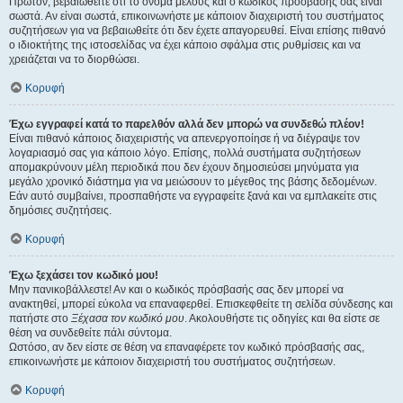
Πρώτον, βεβαιωθείτε ότι το όνομα μέλους και ο κωδικός πρόσβασής σας είναι
σωστά. Αν είναι σωστά, επικοινωνήστε με κάποιον διαχειριστή του συστήματος
συζητήσεων για να βεβαιωθείτε ότι δεν έχετε απαγορευθεί. Είναι επίσης πιθανό
ο ιδιοκτήτης της ιστοσελίδας να έχει κάποιο σφάλμα στις ρυθμίσεις και να
χρειάζεται να το διορθώσει.
Κορυφή
Έχω εγγραφεί κατά το παρελθόν αλλά δεν μπορώ να συνδεθώ πλέον!
Είναι πιθανό κάποιος διαχειριστής να απενεργοποίησε ή να διέγραψε τον
λογαριασμό σας για κάποιο λόγο. Επίσης, πολλά συστήματα συζητήσεων
απομακρύνουν μέλη περιοδικά που δεν έχουν δημοσιεύσει μηνύματα για
μεγάλο χρονικό διάστημα για να μειώσουν το μέγεθος της βάσης δεδομένων.
Εάν αυτό συμβαίνει, προσπαθήστε να εγγραφείτε ξανά και να εμπλακείτε στις
δημόσιες συζητήσεις.
Κορυφή
Έχω ξεχάσει τον κωδικό μου!
Μην πανικοβάλλεστε! Αν και ο κωδικός πρόσβασής σας δεν μπορεί να
ανακτηθεί, μπορεί εύκολα να επαναφερθεί. Επισκεφθείτε τη σελίδα σύνδεσης και
πατήστε στο
Ξέχασα τον κωδικό μου
. Ακολουθήστε τις οδηγίες και θα είστε σε
θέση να συνδεθείτε πάλι σύντομα.
Ωστόσο, αν δεν είστε σε θέση να επαναφέρετε τον κωδικό πρόσβασής σας,
επικοινωνήστε με κάποιον διαχειριστή του συστήματος συζητήσεων.
Κορυφή