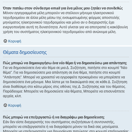
Όταν πατάω στον σύνδεσμο email για ένα μέλος μου ζητάει να συνδεθώ;
Μόνον εγγεγραμμένα μέλη μπορούν να στείλουν μήνυμα ηλεκτρονικού
ταχυδρομείου σε άλλα μέλη μέσω της ενσωματωμένης φόρμας αποστολής
μηνύματος ηλεκτρονικού ταχυδρομείου και μόνο αν ο διαχειριστής έχει
ενεργοποιήσει αυτή τη δυνατότητα. Αυτό γίνεται για να αποτραπεί η κακόβουλη
χρήση του συστήματος ηλεκτρονικού ταχυδρομείου από ανώνυμα μέλη.
Κορυφή
Θέματα δημοσίευσης
Πώς μπορώ να δημιουργήσω ένα νέο θέμα ή να δημοσιεύσω μια απάντηση;
Για να δημοσιεύσετε ένα νέο θέμα σε μια Δ. Συζήτηση, πατήστε στο κουμπί “Νέο
θέμα”. Για να δημοσιεύσετε μια απάντηση σε ένα θέμα, πατήστε στο κουμπί
“Απάντηση”. Μπορεί να χρειαστεί να εγγραφείτε προκειμένου να μπορέσετε να
δημοσιεύσετε ένα μήνυμα. Μια λίστα με τα δικαιώματά σας σε κάθε Δ. Συζήτηση
είναι διαθέσιμη στο κάτω μέρος στις οθόνες της Δ. Συζήτησης και του θέματος.
Παράδειγμα: Μπορείτε να δημοσιεύετε νέα θέματα, Μπορείτε να επισυνάπτετε
αρχεία, κλπ.
Κορυφή
Πώς μπορώ να επεξεργαστώ ή να διαγράψω μια δημοσίευση;
Εάν δεν είστε διαχειριστής του συστήματος συζητήσεων ή συντονιστής,
μπορείτε να επεξεργαστείτε ή να διαγράψετε μόνον τα δικά σας μηνύματα.
Μπορείτε να επεξεργαστείτε μια δημοσίευση πατώντας στο κουμπί επεξεργασίας