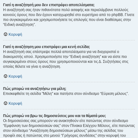
Γιατί η αναζήτησή μου δεν επιστρέφει αποτελέσματα;
Η αναζήτησή σας ήταν πιθανότατα πολύ ασαφής και περιελάμβανε πολλούς
κοινούς όρους που δεν έχουν καταχωρηθεί στο ευρετήριο από το phpBB. Γίνετε
πιο συγκεκριμένοι και χρησιμοποιήσετε τις επιλογές που είναι διαθέσιμες στην
“Ειδική αναζήτηση”.
Κορυφή
Γιατί η αναζήτηση μου επιστρέφει μια κενή σελίδα;
Η αναζήτησή σας επέστρεψε πολλά αποτελέσματα για να διαχειριστεί ο
διακομιστής ιστού. Χρησιμοποιήστε την “Ειδική αναζήτηση” και να είστε πιο
συγκεκριμένοι στους όρους που χρησιμοποιούνται και τις Δ. Συζητήσεις στις
οποίες θέλετε να γίνει η αναζήτηση.
Κορυφή
Πώς μπορώ να αναζητήσω για μέλη;
Επισκεφθείτε τη σελίδα "Μέλη" και πατήστε στον σύνδεσμο “Εύρεση μέλους”.
Κορυφή
Πώς μπορώ να βρω τις δημοσιεύσεις μου και τα θέματά μου;
Οι δημοσιεύσεις σας μπορούν να ανακτηθούν είτε πατώντας στον σύνδεσμο
“Εμφάνιση των δημοσιεύσεών σας” στον Πίνακα Ελέγχου Μέλους, είτε πατώντας
στον σύνδεσμο “Αναζήτηση δημοσιεύσεων μέλους” μέσω της σελίδας του
προφίλ σας ή πατώντας στο μενού “Γρήγορες συνδέσεις” στην κορυφή του