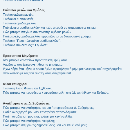
Επίπεδα μελών και Ομάδες
Τι είναι οι Διαχειριστές;
Τι είναι οι Συντονιστές;
Τι είναι οι ομάδες μελών;
Πού είναι οι ομάδες μελών και πώς μπορώ να συμμετάσχω σε μια;
Πώς μπορώ να γίνω συντονιστής ομάδας μελών;
Γιατί μερικές ομάδες μελών εμφανίζονται με διαφορετικό χρώμα;
Τι είναι η “Προεπιλεγμένη ομάδα μελών”;
Τι είναι ο σύνδεσμος "Η ομάδα”;
Προσωπικά Μηνύματα
Δεν μπορώ να στείλω προσωπικά μηνύματα!
Λαμβάνω συνέχεια ανεπιθύμητα μηνύματα!
Έχω λάβει ένα μήνυμα spam ή ένα προσβλητικό μήνυμα ηλεκτρονικού ταχυδρομείου
από κάποιο μέλος του συστήματος συζητήσεων!
Φίλοι και εχθροί
Τι είναι η λίστα Φίλων και Εχθρών;
Πώς μπορώ να προσθέσω / αφαιρέσω μέλη στις λίστες Φίλων και Εχθρών;
Αναζήτηση στις Δ. Συζητήσεις
Πώς μπορώ να αναζητήσω σε μια ή περισσότερες Δ. Συζητήσεις;
Γιατί η αναζήτησή μου δεν επιστρέφει αποτελέσματα;
Γιατί η αναζήτηση μου επιστρέφει μια κενή σελίδα;
Πώς μπορώ να αναζητήσω για μέλη;
Πώς μπορώ να βρω τις δημοσιεύσεις μου και τα θέματά μου;