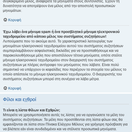
συγκεκριμένο μέλος, αναφέρετε τα μηνύματα στους συντονιστές. Έχουν τη
δυνατότητα να αποτρέψουν ένα μέλος από την αποστολή προσωπικών
μηνυμάτων.
Κορυφή
Έχω λάβει ένα μήνυμα spam ή ένα προσβλητικό μήνυμα ηλεκτρονικού
ταχυδρομείου από κάποιο μέλος του συστήματος συζητήσεων!
Λυπούμαστε που το ακούμε αυτό. Το χαρακτηριστικό λειτουργίας των
μηνυμάτων ηλεκτρονικού ταχυδρομείου αυτού του συστήματος συζητήσεων
συμπεριλαμβάνουν ασφαλιστικές δικλείδες για να προσπαθήσουμε και να
παρακολουθήσουμε μέλη που αποστέλλουν τέτοια μηνύματα, οπότε στείλτε
μήνυμα ηλεκτρονικού ταχυδρομείου στον διαχειριστή του συστήματος
συζητήσεων με πλήρες αντίγραφο του μηνύματος που λάβατε. Είναι πολύ
σημαντικό να υπάρχουν οι κεφαλίδες που περιέχουν τα στοιχεία του μέλους το
οποίο απέστειλε το μήνυμα ηλεκτρονικού ταχυδρομείου. Ο διαχειριστής του
συστήματος συζητήσεων μπορεί στη συνέχεια να λάβει μέτρα.
Κορυφή
Φίλοι και εχθροί
Τι είναι η λίστα Φίλων και Εχθρών;
Μπορείτε να χρησιμοποιήσετε αυτές τις λίστες για να οργανώσετε τα μέλη του
συστήματος συζητήσεων. Τα μέλη που προστίθενται στη λίστα φίλων σας θα
εμφανίζονται σε λίστα στον Πίνακα Ελέγχου Μέλους για γρήγορη πρόσβαση για
να βλέπετε εάν είναι συνδεδεμένοι και να στέλνετε προσωπικά μηνύματα.