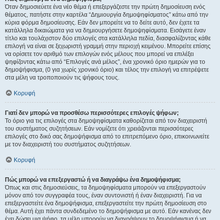
Όταν δημοσιεύετε ένα νέο θέμα ή επεξεργάζεστε την πρώτη δημοσίευση ενός
θέματος, πατήστε στην καρτέλα “Δημιουργία δημοψηφίσματος” κάτω από την
κύρια φόρμα δημοσίευσης. Εάν δεν μπορείτε να το δείτε αυτό, δεν έχετε τα
κατάλληλα δικαιώματα για να δημιουργήσετε δημοψηφίσματα. Εισάγετε έναν
τίτλο και τουλάχιστον δύο επιλογές στα κατάλληλα πεδία, διασφαλίζοντας κάθε
επιλογή να είναι σε ξεχωριστή γραμμή στην περιοχή κειμένου. Μπορείτε επίσης
να ορίσετε τον αριθμό των επιλογών ενός μέλους που μπορεί να επιλέξει
ψηφίζοντας κάτω από “Επιλογές ανά μέλος”, ένα χρονικό όριο ημερών για το
δημοψήφισμα, (0 για χωρίς χρονικό όριο) και τέλος την επιλογή να επιτρέψετε
στα μέλη να τροποποιούν τις ψήφους τους.
Κορυφή
Γιατί δεν μπορώ να προσθέσω περισσότερες επιλογές ψήφων;
Το όριο για τις επιλογές στα δημοψηφίσματα καθορίζεται από τον διαχειριστή
του συστήματος συζητήσεων. Εάν νομίζετε ότι χρειάζονται περισσότερες
επιλογές στο δικό σας δημοψήφισμα από το επιτρεπόμενο όριο, επικοινωνείτε
με τον διαχειριστή του συστήματος συζητήσεων.
Κορυφή
Πώς μπορώ να επεξεργαστώ ή να διαγράψω ένα δημοψήφισμα;
Όπως και στις δημοσιεύσεις, τα δημοψηφίσματα μπορούν να επεξεργαστούν
μόνον από τον συγγραφέα τους, έναν συντονιστή ή έναν διαχειριστή. Για να
επεξεργαστείτε ένα δημοψήφισμα, επεξεργαστείτε την πρώτη δημοσίευση στο
θέμα. Αυτή έχει πάντα συνδεδεμένο το δημοψήφισμα με αυτό. Εάν κανένας δεν
έχει δώσει μια ψήφο, τα μέλη μπορούν να διαγράψουν το δημοψήφισμα ή να