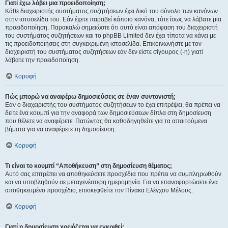
Γιατί έχω λάβει μια προειδοποίηση;
Κάθε διαχειριστής συστήματος συζητήσεων έχει δικό του σύνολο των κανόνων
στην ιστοσελίδα του. Εάν έχετε παραβεί κάποιο κανόνα, τότε ίσως να λάβατε μια
προειδοποίηση. Παρακαλώ σημειώστε ότι αυτό είναι απόφαση του διαχειριστή
του συστήματος συζητήσεων και το phpBB Limited δεν έχει τίποτα να κάνει με
τις προειδοποιήσεις στη συγκεκριμένη ιστοσελίδα. Επικοινωνήστε με τον
διαχειριστή του συστήματος συζητήσεων εάν δεν είστε σίγουρος (-η) γιατί
λάβατε την προειδοποίηση.
Κορυφή
Πώς μπορώ να αναφέρω δημοσιεύσεις σε έναν συντονιστή;
Εάν ο διαχειριστής του συστήματος συζητήσεων το έχει επιτρέψει, θα πρέπει να
δείτε ένα κουμπί για την αναφορά των δημοσιεύσεων δίπλα στη δημοσίευση
που θέλετε να αναφέρετε. Πατώντας θα καθοδηγηθείτε για τα απαιτούμενα
βήματα για να αναφέρετε τη δημοσίευση.
Κορυφή
Τι είναι το κουμπί “Αποθήκευση” στη δημοσίευση θέματος;
Αυτό σας επιτρέπει να αποθηκεύσετε προσχέδια που πρέπει να συμπληρωθούν
και να υποβληθούν σε μεταγενέστερη ημερομηνία. Για να επαναφορτώσετε ένα
αποθηκευμένο προσχέδιο, επισκεφθείτε τον Πίνακα Ελέγχου Μέλους.
Κορυφή
Γιατί η δημοσίευση χρειάζεται να εγκριθεί;