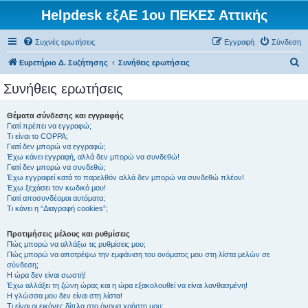
Helpdesk εξΑΕ 1ου ΠΕΚΕΣ Αττικής
Συχνές ερωτήσεις
Εγγραφή
Σύνδεση
Α
Ευρετήριο Δ. Συζήτησης
Συνήθεις ερωτήσεις
ν
Συνήθεις ερωτήσεις
α
ζ
Θέματα σύνδεσης και εγγραφής
Γιατί πρέπει να εγγραφώ;
ή
Τι είναι το COPPA;
τ
Γιατί δεν μπορώ να εγγραφώ;
Έχω κάνει εγγραφή, αλλά δεν μπορώ να συνδεθώ!
η
Γιατί δεν μπορώ να συνδεθώ;
Έχω εγγραφεί κατά το παρελθόν αλλά δεν μπορώ να συνδεθώ πλέον!
σ
Έχω ξεχάσει τον κωδικό μου!
η
Γιατί αποσυνδέομαι αυτόματα;
Τι κάνει η “Διαγραφή cookies”;
Προτιμήσεις μέλους και ρυθμίσεις
Πώς μπορώ να αλλάξω τις ρυθμίσεις μου;
Πώς μπορώ να αποτρέψω την εμφάνιση του ονόματος μου στη λίστα μελών σε
σύνδεση;
Η ώρα δεν είναι σωστή!
Έχω αλλάξει τη ζώνη ώρας και η ώρα εξακολουθεί να είναι λανθασμένη!
Η γλώσσα μου δεν είναι στη λίστα!
Τι είναι οι εικόνες δίπλα στο όνομα χρήστη μου;