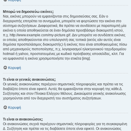
Κορυφή
Μπορώ να δημοσιεύω εικόνες;
Ναι, εικόνες μπορούν να εμφανίζονται στις δημοσιεύσεις σας. Εάν ο
διαχειριστής επιτρέπει τα συνημμένα, μπορείτε να φορτώσετε την εικόνα στο
σύστημα συζητήσεων. Διαφορετικά, θα πρέπει να συνδέσετε με παραπομπή μία
εικόνα η οποία αποθηκεύεται σε έναν δημόσια προσβάσιμο διακομιστή ιστού,
π.χ. http://www.example.com/my-picture.gif. Δεν μπορείτε να συνδέσετε εικόνες
οι οποίες αποθηκεύονται στο υπολογιστή σας τοπικά (εκτός εάν αυτός είναι
δημόσια προσπελάσιμος διακομιστής) ή εικόνες που είναι αποθηκευμένες πίσω
από μηχανισμούς πιστοποίησης, π.χ. λογαριασμοί ηλεκτρονικού ταχυδρομείου
hotmail ή yahoo, προστατευμένες με κωδικό πρόσβασης ιστοσελίδες, κλπ. Για
να εμφανιστεί η εικόνα χρησιμοποιήστε την ετικέτα [img].
Κορυφή
Τι είναι οι γενικές ανακοινώσεις;
Οι γενικές ανακοινώσεις περιέχουν σημαντικές πληροφορίες και πρέπει να τις
διαβάζετε όποτε είναι εφικτό. Αυτές θα εμφανίζονται στην κορυφή της κάθε Δ.
Συζήτησης και στον Πίνακα Ελέγχου Μέλους. Δικαιώματα γενικής ανακοίνωσης
χορηγούνται από τον διαχειριστή του συστήματος συζητήσεων.
Κορυφή
Τι είναι οι ανακοινώσεις;
Οι ανακοινώσεις συχνά περιέχουν σημαντικές πληροφορίες για τη συγκεκριμένη
Δ. Συζήτηση και πρέπει να τις διαβάσετε όποτε είναι εφικτό. Οι ανακοινώσεις