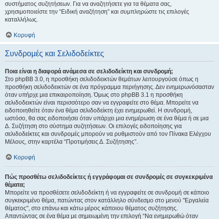
συστήματος συζητήσεων. Για να αναζητήσετε για τα θέματα σας,
χρησιμοποιείστε την “Ειδική αναζήτηση” και συμπληρώστε τις επιλογές
καταλλήλως.
Κορυφή
Συνδρομές και Σελιδοδείκτες
Ποια είναι η διαφορά ανάμεσα σε σελιδοδείκτη και συνδρομή;
Στο phpBB 3.0, η προσθήκη σελιδοδεικτών θεμάτων λειτουργούσε όπως η
προσθήκη σελιδοδεικτών σε ένα πρόγραμμα περιήγησης. Δεν ενημερωνόσασταν
όταν υπήρχε μια επικαιροποίηση. Όμως στο phpBB 3.1 η προσθήκη
σελιδοδεικτών είναι περισσότερο σαν να εγγραφείτε στο θέμα. Μπορείτε να
ειδοποιηθείτε όταν ένα θέμα σελιδοδείκτη έχει ενημερωθεί. Η συνδρομή,
ωστόσο, θα σας ειδοποιήσει όταν υπάρχει μια ενημέρωση σε ένα θέμα ή σε μια
Δ. Συζήτηση στο σύστημα συζητήσεων. Οι επιλογές ειδοποίησης για
σελιδοδείκτες και συνδρομές μπορούν να ρυθμιστούν από τον Πίνακα Ελέγχου
Μέλους, στην καρτέλα “Προτιμήσεις Δ. Συζήτησης”.
Κορυφή
Πώς προσθέτω σελιδοδείκτες ή εγγράφομαι σε συνδρομές σε συγκεκριμένα
θέματα;
Μπορείτε να προσθέσετε σελιδοδείκτη ή να εγγραφείτε σε συνδρομή σε κάποιο
συγκεκριμένο θέμα, πατώντας στον κατάλληλο σύνδεσμο στο μενού "Εργαλεία
θέματος", στο επάνω και κάτω μέρος κάποιου θέματος συζήτησης.
Απαντώντας σε ένα θέμα με σημειωμένη την επιλογή “Να ενημερωθώ όταν