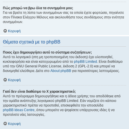
Πώς μπορώ να βρω όλα τα συνημμένα μου;
Για να βρείτε τη λίστα των συνημμένων σας τα οποία έχετε φορτώσει, πηγαίνετε
στον Πίνακα Ελέγχου Μέλους και ακολουθήστε τους συνδέσμους στην ενότητα
συνημμένων.
Κορυφή
Θέματα σχετικά με το phpBB
Ποιος έχει δημιουργήσει αυτό το σύστημα συζητήσεων;
Αυτό το λογισμικό (στη μη τροποποιημένη του έκδοση) έχει υλοποιηθεί,
κυκλοφορήσει και είναι κατοχυρωμένο από το
phpBB Limited
. Είναι διαθέσιμο
υπό την GNU General Public License, έκδοση 2 (GPL-2.0) και μπορεί να
διανεμηθεί ελεύθερα. Δείτε στο
About phpBB
για περισσότερες λεπτομέρειες.
Κορυφή
Γιατί δεν είναι διαθέσιμο το Χ χαρακτηριστικό;
Αυτό το πρόγραμμα δημιουργήθηκε και η άδεια χρήσης του αποδόθηκε από
την ομάδα ανάπτυξης λογισμικού phpBB Limited. Εάν νομίζετε ότι κάποιο
χαρακτηριστικό πρέπει να προστεθεί, επισκεφθείτε την ιστοσελίδα
phpBB Ideas Centre
, όπου μπορείτε να ψηφίσετε υπάρχουσες ιδέες ή να
προτείνετε νέες λειτουργίες.
Κορυφή