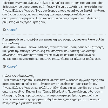
Εάν είστε εγγεγραμμένο μέλος, όλες οι ρυθμίσεις σας αποθηκεύονται στη βάση
δεδομένων του συστήματος συζητήσεων. Για να τις αλλάξετε, επισκεφθείτε τον
Πίνακα Ελέγχου Μέλους. Ένας σύνδεσμος μπορεί συνήθως να βρεθεί πατώντας
στο όνομα μέλους σας στην κορυφή των περισσότερων σελίδων του
συστήματος συζητήσεων. Αυτό το σύστημα θα σας επιτρέψει να αλλάξετε τις
ρυθμίσεις και τις προτιμήσεις σας.
Κορυφή
Πώς μπορώ να αποτρέψω την εμφάνιση του ονόματος μου στη λίστα μελών
σε σύνδεση;
Μέσα στον Πίνακα Ελέγχου Μέλους, στην καρτέλα “Προτιμήσεις Δ. Συζήτησης”,
θα βρείτε την επιλογή
Απόκρυψη των στοιχείων μου κατά τη διάρκεια της
σύνδεσης
. Ενεργοποιήστε αυτή την επιλογή και θα είστε ορατοί μόνο σε
διαχειριστές, συντονιστές και εσάς. Θα υπολογίζεστε ως μέλος με απόκρυψη.
Κορυφή
Η ώρα δεν είναι σωστή!
Είναι πιθανό η ώρα που εμφανίζεται να είναι από διαφορετική ζώνης ώρας από
αυτή στην οποία βρίσκεστε. Εάν αυτή είναι η περίπτωση, επισκεφθείτε τον
Πίνακα Ελέγχου Μέλους και αλλάξτε τη ζώνη ώρας για να ταιριάζει στην περιοχή
σας, π.χ. Λονδίνο, Παρίσι, Νέα Υόρκη, Σίδνεϋ, κλπ. Παρακαλώ σημειώστε ότι η
αλλαγή της ζώνης ώρας, όπως και οι περισσότερες ρυθμίσεις, μπορούν να
γίνουν μόνον από εγγεγραμμένα μέλη. Εάν δεν έχετε εγγραφεί, αυτή είναι μια
καλή ευκαιρία για να το κάνετε.