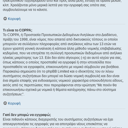
ηλεκτρονικού ταχυδρομείου από και προς άλλα μέλη, ένταξη σε ομάδα μελών,
κλπ. Χρειάζονται μόνο μερικά λεπτά για την εγγραφή σας οπότε σας
συμβουλεύουμε να το κάνετε.
Κορυφή
Τι είναι το COPPA;
Το COPPA, ή Προστασία Προσωπικών Δεδομένων Ανηλίκων στο Διαδίκτυο,
πράξη του 1998, είναι νόμος που απαιτεί από δικτυακούς τόπους οι οποίοι
μπορούν να συλλέγουν πληροφορίες από ανηλίκους κάτω των 13 ετών να
έχουν γραπτή γονική συναίνεση ή κάποια άλλη μέθοδο νομικής επιβεβαίωσης
κηδεμόνα, που να επιτρέπει τη συλλογή προσωπικών δεδομένων από ανήλικο
ηλικίας μικρότερης των 13. Εάν δεν είστε σίγουρος (-η) αν αυτό ισχύει για σας,
όπως κάποιος ο οποίος προσπαθεί να εγγραφεί ή στην ιστοσελίδα που
προσπαθείτε να εγγραφείτε, επικοινωνήστε με νομικό σύμβουλο για βοήθεια.
Παρακαλώ σημειώστε ότι το phpBB Limited και ο ιδιοκτήτης του εν λόγω
συστήματος συζητήσεων δεν μπορεί να δώσει νομική συμβουλή και δεν είναι
ένα σημείο επαφής για ενδοιασμούς νομικού χαρακτήρα οποιουδήποτε είδους,
εκτός από τις περιπτώσεις που περιγράφονται στην ερώτηση “Με ποιόν θα
επικοινωνήσω σχετικά με νομικά ή θέματα κατάχρησης πάνω στο σύστημα
συζητήσεων;”.
Κορυφή
Γιατί δεν μπορώ να εγγραφώ;
Είναι πιθανόν κάποιος διαχειριστής του συστήματος συζητήσεων να έχει
απενεργοποιήσει τις εγγραφές για να αποτρέψει νέους επισκέπτες να