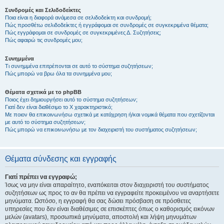
Συνδρομές και Σελιδοδείκτες
Ποια είναι η διαφορά ανάμεσα σε σελιδοδείκτη και συνδρομή;
Πώς προσθέτω σελιδοδείκτες ή εγγράφομαι σε συνδρομές σε συγκεκριμένα θέματα;
Πώς εγγράφομαι σε συνδρομές σε συγκεκριμένες Δ. Συζητήσεις;
Πώς αφαιρώ τις συνδρομές μου;
Συνημμένα
Τι συνημμένα επιτρέπονται σε αυτό το σύστημα συζητήσεων;
Πώς μπορώ να βρω όλα τα συνημμένα μου;
Θέματα σχετικά με το phpBB
Ποιος έχει δημιουργήσει αυτό το σύστημα συζητήσεων;
Γιατί δεν είναι διαθέσιμο το Χ χαρακτηριστικό;
Με ποιον θα επικοινωνήσω σχετικά με κατάχρηση ή/και νομικά θέματα που σχετίζονται
με αυτό το σύστημα συζητήσεων;
Πώς μπορώ να επικοινωνήσω με τον διαχειριστή του συστήματος συζητήσεων;
Θέματα σύνδεσης και εγγραφής
Γιατί πρέπει να εγγραφώ;
Ίσως να μην είναι απαραίτητο, εναπόκειται στον διαχειριστή του συστήματος
συζητήσεων ως προς το αν θα πρέπει να εγγραφείτε προκειμένου να αναρτήσετε
μηνύματα. Ωστόσο, η εγγραφή θα σας δώσει πρόσβαση σε πρόσθετες
υπηρεσίες που δεν είναι διαθέσιμες σε επισκέπτες όπως ο καθορισμός εικόνων
μελών (avatars), προσωπικά μηνύματα, αποστολή και λήψη μηνυμάτων