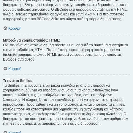
αντικείμενα σε μια δημοσίευση. Η χρήση του BBCode χορηγείται από τον
διαχειριστή, αλλά μπορεί επίσης να απενεργοποιηθεί σε μια δημοσίευση από τη
φόρμα υποβολής μηνύματος. Ο BBCode έχει παρόμοια σύνταξη με την HTML,
αλλά οι εντολές περικλείονται σε αγκύλες [ και ] αντί < και >. Για περισσότερες
πληροφορίες για τον BBCode δείτε τον οδηγό από τη φόρμα δημοσίευσης.
Κορυφή
Μπορώ να χρησιμοποιήσω HTML;
Όχι. Δεν είναι δυνατόν να δημοσιεύσετε HTML σε αυτό το σύστημα συζητήσεων
και να αποδοθεί ως HTML. Περισσότερη μορφοποίηση η οποία μπορεί να
διεξαχθεί χρησιμοποιώντας HTML μπορεί να εφαρμοστεί χρησιμοποιώντας
BBCode αντί αυτού.
Κορυφή
Τι είναι τα Smilies;
Τα Smilies, ή Emoticons, είναι μικρά εικονίδια τα οποία μπορούν να
χρησιμοποιηθούν για να εκφράσουν συναίσθημα χρησιμοποιώντας έναν
σύντομο κώδικα, π.χ. :) υποδηλώνει ευτυχισμένος, ενώ :( υποδηλώνει
λυπημένος. Η πλήρης λίστα των εικονιδίων μπορεί να εμφανιστεί στη φόρμα
δημοσίευσης. Προσπαθήστε να μη χρησιμοποιείτε καταχρηστικώς τα smilies,
καθώς μπορεί να καταστήσουν μια δημοσίευση μη αναγνώσιμη και κάποιος
συντονιστής ίσως να επεξεργαστεί ή να αφαιρέσει τη δημοσίευση ολόκληρη. Ο
διαχειριστής του συστήματος μπορεί επίσης να θέσει ένα όριο στον αριθμό των
smilies που μπορείτε να χρησιμοποιήσετε σε μια δημοσίευση.