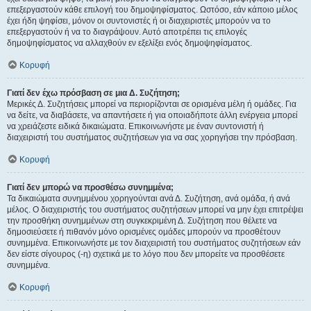
επεξεργαστούν κάθε επιλογή του δημοψηφίσματος. Ωστόσο, εάν κάποιο μέλος
έχει ήδη ψηφίσει, μόνον οι συντονιστές ή οι διαχειριστές μπορούν να το
επεξεργαστούν ή να το διαγράψουν. Αυτό αποτρέπει τις επιλογές
δημοψηφίσματος να αλλαχθούν εν εξελίξει ενός δημοψηφίσματος.
Κορυφή
Γιατί δεν έχω πρόσβαση σε μια Δ. Συζήτηση;
Μερικές Δ. Συζητήσεις μπορεί να περιορίζονται σε ορισμένα μέλη ή ομάδες. Για
να δείτε, να διαβάσετε, να απαντήσετε ή για οποιαδήποτε άλλη ενέργεια μπορεί
να χρειάζεστε ειδικά δικαιώματα. Επικοινωνήστε με έναν συντονιστή ή
διαχειριστή του συστήματος συζητήσεων για να σας χορηγήσει την πρόσβαση.
Κορυφή
Γιατί δεν μπορώ να προσθέσω συνημμένα;
Τα δικαιώματα συνημμένου χορηγούνται ανά Δ. Συζήτηση, ανά ομάδα, ή ανά
μέλος. Ο διαχειριστής του συστήματος συζητήσεων μπορεί να μην έχει επιτρέψει
την προσθήκη συνημμένων στη συγκεκριμένη Δ. Συζήτηση που θέλετε να
δημοσιεύσετε ή πιθανόν μόνο ορισμένες ομάδες μπορούν να προσθέτουν
συνημμένα. Επικοινωνήστε με τον διαχειριστή του συστήματος συζητήσεων εάν
δεν είστε σίγουρος (-η) σχετικά με το λόγο που δεν μπορείτε να προσθέσετε
συνημμένα.
Κορυφή