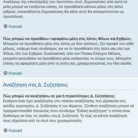
Αναλόγως της υποστήριξης του προτύπου στυλ, δημοσιεύσεις από αυτά τα
μέλη μπορεί να τονίζονται επίσης. Αν προσθέσετε κάποιο μέλος στη λίστα
εχθρών, οποιεσδήποτε δημοσιεύσεις θα κάνει αυτό θα αποκρύπτονται ως
προεπιλογή.
Κορυφή
Πώς μπορώ να προσθέσω / αφαιρέσω μέλη στις λίστες Φίλων και Εχθρών;
Μπορείτε να προσθέσετε μέλη στις λίστες με δύο τρόπους. Στο προφίλ του κάθε
μέλους, υπάρχει ένας σύνδεσμος για να το προσθέσετε στη λίστα σας είτε των
Φίλων, είτε των Εχθρών. Εναλλακτικά, από τον Πίνακα Ελέγχου Μέλους,
μπορείτε κατευθείαν να προσθέσετε μέλη εισάγοντας το όνομα τους. Μπορείτε
επίσης να αφαιρέσετε μέλη από τη λίστα σας χρησιμοποιώντας την ίδια σελίδα.
Κορυφή
Αναζήτηση στις Δ. Συζητήσεις
Πώς μπορώ να αναζητήσω σε μια ή περισσότερες Δ. Συζητήσεις;
Εισάγετε έναν όρο αναζήτησης στο πλαίσιο αναζήτησης που βρίσκεται στις
σελίδες ευρετηρίου, Δ. Συζήτησης ή του θέματος. Σύνθετη αναζήτηση μπορεί να
πραγματοποιηθεί πατώντας στον σύνδεσμο “Ειδική αναζήτηση” η οποία είναι
διαθέσιμη σε όλες τις σελίδες στη Δ. Συζήτηση. Το πώς να κάνετε αναζήτηση
ίσως εξαρτάται από το στυλ που χρησιμοποιείτε.
Κορυφή