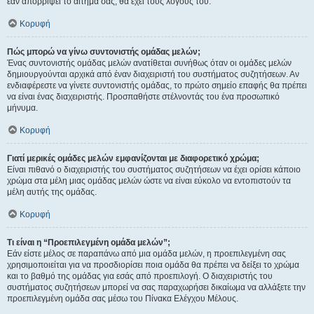
εάν απορρίψει το αίτημα σας, θα έχει τους λόγους του.
Κορυφή
Πώς μπορώ να γίνω συντονιστής ομάδας μελών;
Ένας συντονιστής ομάδας μελών ανατίθεται συνήθως όταν οι ομάδες μελών
δημιουργούνται αρχικά από έναν διαχειριστή του συστήματος συζητήσεων. Αν
ενδιαφέρεστε να γίνετε συντονιστής ομάδας, το πρώτο σημείο επαφής θα πρέπει
να είναι ένας διαχειριστής. Προσπαθήστε στέλνοντάς του ένα προσωπικό
μήνυμα.
Κορυφή
Γιατί μερικές ομάδες μελών εμφανίζονται με διαφορετικό χρώμα;
Είναι πιθανό ο διαχειριστής του συστήματος συζητήσεων να έχει ορίσει κάποιο
χρώμα στα μέλη μιας ομάδας μελών ώστε να είναι εύκολο να εντοπιστούν τα
μέλη αυτής της ομάδας.
Κορυφή
Τι είναι η “Προεπιλεγμένη ομάδα μελών”;
Εάν είστε μέλος σε παραπάνω από μια ομάδα μελών, η προεπιλεγμένη σας
χρησιμοποιείται για να προσδιορίσει ποια ομάδα θα πρέπει να δείξει το χρώμα
και το βαθμό της ομάδας για εσάς από προεπιλογή. Ο διαχειριστής του
συστήματος συζητήσεων μπορεί να σας παραχωρήσει δικαίωμα να αλλάξετε την
προεπιλεγμένη ομάδα σας μέσω του Πίνακα Ελέγχου Μέλους.