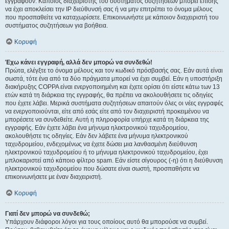
εγγραφούν. Κάποιος διαχειριστής του συστήματος συζητήσεων μπορεί επίσης
να έχει αποκλείσει την IP διεύθυνσή σας ή να μην επιτρέπει το όνομα μέλους
που προσπαθείτε να καταχωρίσετε. Επικοινωνήστε με κάποιον διαχειριστή του
συστήματος συζητήσεων για βοήθεια.
Κορυφή
Έχω κάνει εγγραφή, αλλά δεν μπορώ να συνδεθώ!
Πρώτα, ελέγξτε το όνομα μέλους και τον κωδικό πρόσβασής σας. Εάν αυτά είναι
σωστά, τότε ένα από τα δύο πράγματα μπορεί να έχει συμβεί. Εάν η υποστήριξη
διακήρυξης COPPA είναι ενεργοποιημένη και έχετε ορίσει ότι είστε κάτω των 13
ετών κατά τη διάρκεια της εγγραφής, θα πρέπει να ακολουθήσετε τις οδηγίες
που έχετε λάβει. Μερικά συστήματα συζητήσεων απαιτούν όλες οι νέες εγγραφές
να ενεργοποιούνται, είτε από εσάς είτε από τον διαχειριστή προκειμένου να
μπορέσετε να συνδεθείτε. Αυτή η πληροφορία υπήρχε κατά τη διάρκεια της
εγγραφής. Εάν έχετε λάβει ένα μήνυμα ηλεκτρονικού ταχυδρομείου,
ακολουθήστε τις οδηγίες. Εάν δεν λάβετε ένα μήνυμα ηλεκτρονικού
ταχυδρομείου, ενδεχομένως να έχετε δώσει μια λανθασμένη διεύθυνση
ηλεκτρονικού ταχυδρομείου ή το μήνυμα ηλεκτρονικού ταχυδρομείου, έχει
μπλοκαριστεί από κάποιο φίλτρο spam. Εάν είστε σίγουρος (-η) ότι η διεύθυνση
ηλεκτρονικού ταχυδρομείου που δώσατε είναι σωστή, προσπαθήστε να
επικοινωνήσετε με έναν διαχειριστή.
Κορυφή
Γιατί δεν μπορώ να συνδεθώ;
Υπάρχουν διάφοροι λόγοι για τους οποίους αυτό θα μπορούσε να συμβεί.