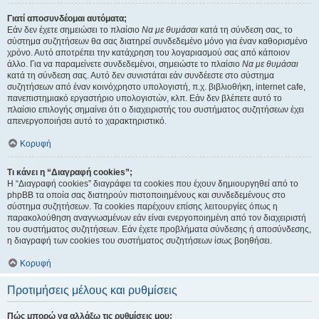
Γιατί αποσυνδέομαι αυτόματα;
Εάν δεν έχετε σημειώσει το πλαίσιο
Να με θυμάσαι
κατά τη σύνδεση σας, το
σύστημα συζητήσεων θα σας διατηρεί συνδεδεμένο μόνο για έναν καθορισμένο
χρόνο. Αυτό αποτρέπει την κατάχρηση του λογαριασμού σας από κάποιον
άλλο. Για να παραμείνετε συνδεδεμένοι, σημειώστε το πλαίσιο
Να με θυμάσαι
κατά τη σύνδεση σας. Αυτό δεν συνιστάται εάν συνδέεστε στο σύστημα
συζητήσεων από έναν κοινόχρηστο υπολογιστή, π.χ. βιβλιοθήκη, internet cafe,
πανεπιστημιακό εργαστήριο υπολογιστών, κλπ. Εάν δεν βλέπετε αυτό το
πλαίσιο επιλογής σημαίνει ότι ο διαχειριστής του συστήματος συζητήσεων έχει
απενεργοποιήσει αυτό το χαρακτηριστικό.
Κορυφή
Τι κάνει η “Διαγραφή cookies”;
Η “Διαγραφή cookies” διαγράφει τα cookies που έχουν δημιουργηθεί από το
phpBB τα οποία σας διατηρούν πιστοποιημένους και συνδεδεμένους στο
σύστημα συζητήσεων. Τα cookies παρέχουν επίσης λειτουργίες όπως η
παρακολούθηση αναγνωσμένων εάν είναι ενεργοποιημένη από τον διαχειριστή
του συστήματος συζητήσεων. Εάν έχετε προβλήματα σύνδεσης ή αποσύνδεσης,
η διαγραφή των cookies του συστήματος συζητήσεων ίσως βοηθήσει.
Κορυφή
Προτιμήσεις μέλους και ρυθμίσεις
Πώς μπορώ να αλλάξω τις ρυθμίσεις μου;