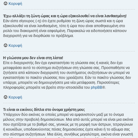
Κορυφή
Έχω αλλάξει τη ζώνη ώρας και η ώρα εξακολουθεί να είναι λανθασμένη!
Εάν είστε σίγουρος (-η) ότι έχετε ρυθμίσει τη ζώνη ώρας σωστά και η ώρα
εξακολουθεί να είναι λανθασμένη, τότε ή ώρα που είναι αποθηκευμένη στο
ρολόι του διακομιστή είναι εσφαλμένη. Παρακαλώ να ειδοποιήσετε κάποιον
διαχειριστή για να διορθώσει το πρόβλημα.
Κορυφή
Η γλώσσα μου δεν είναι στη λίστα!
Είτε ο διαχειριστής δεν έχει εγκαταστήσει τη γλώσσα σας ή κανείς δεν έχει
μεταφράσει αυτό το σύστημα συζητήσεων στη γλώσσα σας. Προσπαθήστε να
ζητήσετε από κάποιον διαχειριστή του συστήματος συζητήσεων αν μπορεί να
εγκαταστήσει το πακέτο γλώσσας που χρειάζεστε. Εάν το πακέτο γλώσσας δεν
υπάρχει, μπορείτε να δημιουργήσετε μια νέα μετάφραση. Περισσότερες
πληροφορίες μπορείτε να βρείτε στην ιστοσελίδα του
phpBB
®.
Κορυφή
Τι είναι οι εικόνες δίπλα στο όνομα χρήστη μου;
Υπάρχουν δύο εικόνες οι οποίες μπορεί να εμφανιστούν μαζί με το όνομα
μέλους στην προβολή δημοσιεύσεων. Μια από αυτές μπορεί να είναι μια εικόνα
που σχετίζεται με το βαθμό σας, γενικώς με τη μορφή των άστρων, τετραγώνων
ή κουκίδων, υποδεικνύοντας πόσες δημοσιεύσεις έχετε κάνει ή το αξίωμα σας
στο σύστημα συζητήσεων. Μια άλλη, συνήθως μεγαλύτερη, εικόνα είναι γνωστή