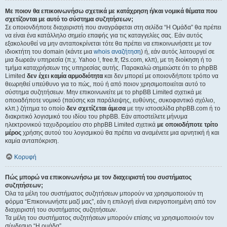
Με ποιον θα επικοινωνήσω σχετικά με κατάχρηση ή/και νομικά θέματα που
σχετίζονται με αυτό το σύστημα συζητήσεων;
Σε οποιονδήποτε διαχειριστή που αναγράφεται στη σελίδα “Η Ομάδα” θα πρέπει
να είναι ένα κατάλληλο σημείο επαφής για τις καταγγελίες σας. Εάν αυτός
εξακολουθεί να μην ανταποκρίνεται τότε θα πρέπει να επικοινωνήσετε με τον
ιδιοκτήτη του domain (κάντε μια
whois αναζήτηση
) ή, εάν αυτός λειτουργεί σε
μια δωρεάν υπηρεσία (π.χ. Yahoo !, free.fr, f2s.com, κλπ), με τη διοίκηση ή το
τμήμα καταχρήσεων της υπηρεσίας αυτής. Παρακαλώ σημειώστε ότι το phpBB
Limited
δεν έχει καμία αρμοδιότητα
και δεν μπορεί με οποιονδήποτε τρόπο να
θεωρηθεί υπεύθυνο για το πώς, πού ή από ποιον χρησιμοποιείται αυτό το
σύστημα συζητήσεων. Μην επικοινωνείτε με το phpBB Limited σχετικά με
οποιαδήποτε νομικό (παύσης και παράλειψης, ευθύνης, συκοφαντικό σχόλιο,
κλπ.) ζήτημα το οποίο
δεν σχετίζεται άμεσα
με την ιστοσελίδα phpBB.com ή το
διακριτικό λογισμικό του ιδίου του phpBB. Εάν αποστείλετε μήνυμα
ηλεκτρονικού ταχυδρομείου στο phpBB Limited σχετικά
με οποιοδήποτε τρίτο
μέρος
χρήσης αυτού του λογισμικού θα πρέπει να αναμένετε μια αρνητική ή και
καμία ανταπόκριση.
Κορυφή
Πώς μπορώ να επικοινωνήσω με τον διαχειριστή του συστήματος
συζητήσεων;
Όλα τα μέλη του συστήματος συζητήσεων μπορούν να χρησιμοποιούν τη
φόρμα “Επικοινωνήστε μαζί μας”, εάν η επιλογή είναι ενεργοποιημένη από τον
διαχειριστή του συστήματος συζητήσεων.
Τα μέλη του συστήματος συζητήσεων μπορούν επίσης να χρησιμοποιούν τον
σύνδεσμο “Η ομάδα”.