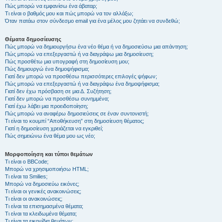
Πώς μπορώ να εμφανίσω ένα άβαταρ;
Τι είναι ο βαθμός μου και πώς μπορώ να τον αλλάξω;
Όταν πατάω στον σύνδεσμο email για ένα μέλος μου ζητάει να συνδεθώ;
Θέματα δημοσίευσης
Πώς μπορώ να δημιουργήσω ένα νέο θέμα ή να δημοσιεύσω μια απάντηση;
Πώς μπορώ να επεξεργαστώ ή να διαγράψω μια δημοσίευση;
Πώς προσθέτω μια υπογραφή στη δημοσίευση μου;
Πώς δημιουργώ ένα δημοψήφισμα;
Γιατί δεν μπορώ να προσθέσω περισσότερες επιλογές ψήφων;
Πώς μπορώ να επεξεργαστώ ή να διαγράψω ένα δημοψήφισμα;
Γιατί δεν έχω πρόσβαση σε μια Δ. Συζήτηση;
Γιατί δεν μπορώ να προσθέσω συνημμένα;
Γιατί έχω λάβει μια προειδοποίηση;
Πώς μπορώ να αναφέρω δημοσιεύσεις σε έναν συντονιστή;
Τι είναι το κουμπί “Αποθήκευση” στη δημοσίευση θέματος;
Γιατί η δημοσίευση χρειάζεται να εγκριθεί;
Πώς σημειώνω ένα θέμα μου ως νέο;
Μορφοποίηση και τύποι θεμάτων
Τι είναι ο BBCode;
Μπορώ να χρησιμοποιήσω HTML;
Τι είναι τα Smilies;
Μπορώ να δημοσιεύω εικόνες;
Τι είναι οι γενικές ανακοινώσεις;
Τι είναι οι ανακοινώσεις;
Τι είναι τα επισημασμένα θέματα;
Τι είναι τα κλειδωμένα θέματα;
Τι είναι τα εικονίδια θεμάτων;