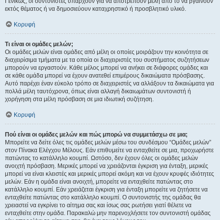
Γενικώς, οι συντονιστές υπάρχουν για να αποτρέπουν μέλη από το να βγαίνουν
εκτός θέματος ή να δημοσιεύουν καταχρηστικό ή προσβλητικό υλικό.
Κορυφή
Τι είναι οι ομάδες μελών;
Οι ομάδες μελών είναι ομάδες από μέλη οι οποίες μοιράζουν την κοινότητα σε
διαχειρίσιμα τμήματα με τα οποία οι διαχειριστές του συστήματος συζητήσεων
μπορούν να εργαστούν. Κάθε μέλος μπορεί να ανήκει σε διάφορες ομάδες και
σε κάθε ομάδα μπορεί να έχουν ανατεθεί επιμέρους δικαιώματα πρόσβασης.
Αυτό παρέχει έναν εύκολο τρόπο σε διαχειριστές να αλλάξουν τα δικαιώματα για
πολλά μέλη ταυτόχρονα, όπως είναι αλλαγή δικαιωμάτων συντονιστή ή
χορήγηση στα μέλη πρόσβαση σε μια ιδιωτική συζήτηση.
Κορυφή
Πού είναι οι ομάδες μελών και πώς μπορώ να συμμετάσχω σε μια;
Μπορείτε να δείτε όλες τις ομάδες μελών μέσω του συνδέσμου “Ομάδες μελών”
στον Πίνακα Ελέγχου Μέλους. Εάν επιθυμείτε να ενταχθείτε σε μια, προχωρήστε
πατώντας το κατάλληλο κουμπί. Ωστόσο, δεν έχουν όλες οι ομάδες μελών
ανοιχτή πρόσβαση. Μερικές μπορεί να χρειάζονται έγκριση για ένταξη, μερικές
μπορεί να είναι κλειστές και μερικές μπορεί ακόμη και να έχουν κρυφές ιδιότητες
μελών. Εάν η ομάδα είναι ανοιχτή, μπορείτε να ενταχθείτε πατώντας στο
κατάλληλο κουμπί. Εάν χρειάζεται έγκριση για ένταξη μπορείτε να ζητήσετε να
ενταχθείτε πατώντας στο κατάλληλο κουμπί. Ο συντονιστής της ομάδας θα
χρειαστεί να εγκρίνει το αίτημα σας και ίσως σας ρωτήσει γιατί θέλετε να
ενταχθείτε στην ομάδα. Παρακαλώ μην παρενοχλήσετε τον συντονιστή ομάδας