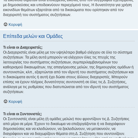
Τα εικονίδια θεμάτων είναι επιλεγμένες εικόνες από τον συγγραφέα σχετιζόμενες
με δημοσιεύσεις και υποδεικνύουν περιεχόμενό τους. Η δυνατότητα για χρήση
εικονιδίων θεμάτων εξαρτάται από τα δικαιώματα που ορίστηκαν από τον
διαχειριστή του συστήματος συζητήσεων.
Κορυφή
Επίπεδα μελών και Ομάδες
Τι είναι οι Διαχειριστές;
Οι Διαχειριστές είναι μέλη με τον υψηλότερο βαθμό ελέγχου σε όλο το σύστημα
συζητήσεων. Τα μέλη αυτά μπορούν να ελέγχουν όλες τις πτυχές της
λειτουργίας του συστήματος συζητήσεων, συμπεριλαμβανομένων του
καθορισμού δικαιωμάτων, της απαγόρευσης μελών, της δημιουργίας ομάδων ή
συντονιστών, κλπ., εξαρτώνται από τον ιδρυτή του συστήματος συζητήσεων και
τι δικαιώματα αυτός ή αυτή έχει δώσει στους άλλους διαχειριστές. Μπορούν
επίσης να έχουν πλήρεις δυνατότητες συντονιστή σε όλες τις Δ. Συζητήσεις,
ανάλογα με τις ρυθμίσεις που διατυπώνεται από τον ιδρυτή του συστήματος
συζητήσεων.
Κορυφή
Τι είναι οι Συντονιστές;
Οι Συντονιστές είναι μέλη (ή ομάδες μελών) που φροντίζουν τις Δ. Συζητήσεις
από μέρα σε μέρα. Έχουν το δικαίωμα να επεξεργάζονται ή να διαγράφουν
δημοσιεύσεις και να κλειδώνουν, να ξεκλειδώνουν, να μετακινούν, να
διαγράφουν και να διαχωρίζουν θέματα στη Δ. Συζήτηση που συντονίζουν.