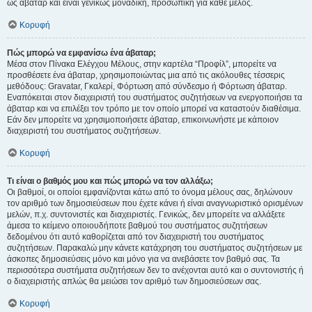
ως άβαταρ και είναι γενικώς μοναδική, προσωπική για κάθε μέλος.
Κορυφή
Πώς μπορώ να εμφανίσω ένα άβαταρ;
Μέσα στον Πίνακα Ελέγχου Μέλους, στην καρτέλα “Προφίλ”, μπορείτε να
προσθέσετε ένα άβαταρ, χρησιμοποιώντας μια από τις ακόλουθες τέσσερις
μεθόδους: Gravatar, Γκαλερί, Φόρτωση από σύνδεσμο ή Φόρτωση άβαταρ.
Εναπόκειται στον διαχειριστή του συστήματος συζητήσεων να ενεργοποιήσει τα
άβαταρ και να επιλέξει τον τρόπο με τον οποίο μπορεί να καταστούν διαθέσιμα.
Εάν δεν μπορείτε να χρησιμοποιήσετε άβαταρ, επικοινωνήστε με κάποιον
διαχειριστή του συστήματος συζητήσεων.
Κορυφή
Τι είναι ο βαθμός μου και πώς μπορώ να τον αλλάξω;
Οι βαθμοί, οι οποίοι εμφανίζονται κάτω από το όνομα μέλους σας, δηλώνουν
τον αριθμό των δημοσιεύσεων που έχετε κάνει ή είναι αναγνωριστικό ορισμένων
μελών, π.χ. συντονιστές και διαχειριστές. Γενικώς, δεν μπορείτε να αλλάξετε
άμεσα το κείμενο οποιουδήποτε βαθμού του συστήματος συζητήσεων
δεδομένου ότι αυτό καθορίζεται από τον διαχειριστή του συστήματος
συζητήσεων. Παρακαλώ μην κάνετε κατάχρηση του συστήματος συζητήσεων με
άσκοπες δημοσιεύσεις μόνο και μόνο για να ανεβάσετε τον βαθμό σας. Τα
περισσότερα συστήματα συζητήσεων δεν το ανέχονται αυτό και ο συντονιστής ή
ο διαχειριστής απλώς θα μειώσει τον αριθμό των δημοσιεύσεων σας.
Κορυφή