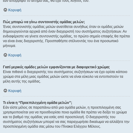
εάν απορρίψει το αίτημα σας, θα έχει τους λόγους του.
Κορυφή
Πώς μπορώ να γίνω συντονιστής ομάδας μελών;
Ένας συντονιστής ομάδας μελών ανατίθεται συνήθως όταν οι ομάδες μελών
δημιουργούνται αρχικά από έναν διαχειριστή του συστήματος συζητήσεων. Αν
ενδιαφέρεστε να γίνετε συντονιστής ομάδας, το πρώτο σημείο επαφής θα πρέπει
να είναι ένας διαχειριστής. Προσπαθήστε στέλνοντάς του ένα προσωπικό
μήνυμα.
Κορυφή
Γιατί μερικές ομάδες μελών εμφανίζονται με διαφορετικό χρώμα;
Είναι πιθανό ο διαχειριστής του συστήματος συζητήσεων να έχει ορίσει κάποιο
χρώμα στα μέλη μιας ομάδας μελών ώστε να είναι εύκολο να εντοπιστούν τα
μέλη αυτής της ομάδας.
Κορυφή
Τι είναι η “Προεπιλεγμένη ομάδα μελών”;
Εάν είστε μέλος σε παραπάνω από μια ομάδα μελών, η προεπιλεγμένη σας
χρησιμοποιείται για να προσδιορίσει ποια ομάδα θα πρέπει να δείξει το χρώμα
και το βαθμό της ομάδας για εσάς από προεπιλογή. Ο διαχειριστής του
συστήματος συζητήσεων μπορεί να σας παραχωρήσει δικαίωμα να αλλάξετε την
προεπιλεγμένη ομάδα σας μέσω του Πίνακα Ελέγχου Μέλους.