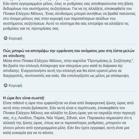
Εάν είστε εγγεγραμμένο μέλος, όλες οι ρυθμίσεις σας αποθηκεύονται στη βάση
δεδομένων του συστήματος συζητήσεων. Για να τις αλλάξετε, επισκεφθείτε τον
Πίνακα Ελέγχου Μέλους. Ένας σύνδεσμος μπορεί συνήθως να βρεθεί πατώντας
στο όνομα μέλους σας στην κορυφή των περισσότερων σελίδων του
συστήματος συζητήσεων. Αυτό το σύστημα θα σας επιτρέψει να αλλάξετε τις
ρυθμίσεις και τις προτιμήσεις σας.
Κορυφή
Πώς μπορώ να αποτρέψω την εμφάνιση του ονόματος μου στη λίστα μελών
σε σύνδεση;
Μέσα στον Πίνακα Ελέγχου Μέλους, στην καρτέλα “Προτιμήσεις Δ. Συζήτησης”,
θα βρείτε την επιλογή
Απόκρυψη των στοιχείων μου κατά τη διάρκεια της
σύνδεσης
. Ενεργοποιήστε αυτή την επιλογή και θα είστε ορατοί μόνο σε
διαχειριστές, συντονιστές και εσάς. Θα υπολογίζεστε ως μέλος με απόκρυψη.
Κορυφή
Η ώρα δεν είναι σωστή!
Είναι πιθανό η ώρα που εμφανίζεται να είναι από διαφορετική ζώνης ώρας από
αυτή στην οποία βρίσκεστε. Εάν αυτή είναι η περίπτωση, επισκεφθείτε τον
Πίνακα Ελέγχου Μέλους και αλλάξτε τη ζώνη ώρας για να ταιριάζει στην περιοχή
σας, π.χ. Λονδίνο, Παρίσι, Νέα Υόρκη, Σίδνεϋ, κλπ. Παρακαλώ σημειώστε ότι η
αλλαγή της ζώνης ώρας, όπως και οι περισσότερες ρυθμίσεις, μπορούν να
γίνουν μόνον από εγγεγραμμένα μέλη. Εάν δεν έχετε εγγραφεί, αυτή είναι μια
καλή ευκαιρία για να το κάνετε.