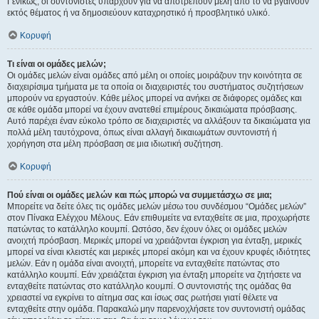
Γενικώς, οι συντονιστές υπάρχουν για να αποτρέπουν μέλη από το να βγαίνουν
εκτός θέματος ή να δημοσιεύουν καταχρηστικό ή προσβλητικό υλικό.
Κορυφή
Τι είναι οι ομάδες μελών;
Οι ομάδες μελών είναι ομάδες από μέλη οι οποίες μοιράζουν την κοινότητα σε
διαχειρίσιμα τμήματα με τα οποία οι διαχειριστές του συστήματος συζητήσεων
μπορούν να εργαστούν. Κάθε μέλος μπορεί να ανήκει σε διάφορες ομάδες και
σε κάθε ομάδα μπορεί να έχουν ανατεθεί επιμέρους δικαιώματα πρόσβασης.
Αυτό παρέχει έναν εύκολο τρόπο σε διαχειριστές να αλλάξουν τα δικαιώματα για
πολλά μέλη ταυτόχρονα, όπως είναι αλλαγή δικαιωμάτων συντονιστή ή
χορήγηση στα μέλη πρόσβαση σε μια ιδιωτική συζήτηση.
Κορυφή
Πού είναι οι ομάδες μελών και πώς μπορώ να συμμετάσχω σε μια;
Μπορείτε να δείτε όλες τις ομάδες μελών μέσω του συνδέσμου “Ομάδες μελών”
στον Πίνακα Ελέγχου Μέλους. Εάν επιθυμείτε να ενταχθείτε σε μια, προχωρήστε
πατώντας το κατάλληλο κουμπί. Ωστόσο, δεν έχουν όλες οι ομάδες μελών
ανοιχτή πρόσβαση. Μερικές μπορεί να χρειάζονται έγκριση για ένταξη, μερικές
μπορεί να είναι κλειστές και μερικές μπορεί ακόμη και να έχουν κρυφές ιδιότητες
μελών. Εάν η ομάδα είναι ανοιχτή, μπορείτε να ενταχθείτε πατώντας στο
κατάλληλο κουμπί. Εάν χρειάζεται έγκριση για ένταξη μπορείτε να ζητήσετε να
ενταχθείτε πατώντας στο κατάλληλο κουμπί. Ο συντονιστής της ομάδας θα
χρειαστεί να εγκρίνει το αίτημα σας και ίσως σας ρωτήσει γιατί θέλετε να
ενταχθείτε στην ομάδα. Παρακαλώ μην παρενοχλήσετε τον συντονιστή ομάδας