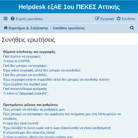
Helpdesk εξΑΕ 1ου ΠΕΚΕΣ Αττικής
Συχνές ερωτήσεις
Εγγραφή
Σύνδεση
Α
Ευρετήριο Δ. Συζήτησης
Συνήθεις ερωτήσεις
ν
Συνήθεις ερωτήσεις
α
ζ
Θέματα σύνδεσης και εγγραφής
Γιατί πρέπει να εγγραφώ;
ή
Τι είναι το COPPA;
τ
Γιατί δεν μπορώ να εγγραφώ;
Έχω κάνει εγγραφή, αλλά δεν μπορώ να συνδεθώ!
η
Γιατί δεν μπορώ να συνδεθώ;
Έχω εγγραφεί κατά το παρελθόν αλλά δεν μπορώ να συνδεθώ πλέον!
σ
Έχω ξεχάσει τον κωδικό μου!
η
Γιατί αποσυνδέομαι αυτόματα;
Τι κάνει η “Διαγραφή cookies”;
Προτιμήσεις μέλους και ρυθμίσεις
Πώς μπορώ να αλλάξω τις ρυθμίσεις μου;
Πώς μπορώ να αποτρέψω την εμφάνιση του ονόματος μου στη λίστα μελών σε
σύνδεση;
Η ώρα δεν είναι σωστή!
Έχω αλλάξει τη ζώνη ώρας και η ώρα εξακολουθεί να είναι λανθασμένη!
Η γλώσσα μου δεν είναι στη λίστα!
Τι είναι οι εικόνες δίπλα στο όνομα χρήστη μου;