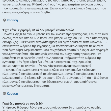
εγγραφούν. Κάποιος διαχειριστής του συστήματος συζητήσεων μπορεί επίσης
να έχει αποκλείσει την IP διεύθυνσή σας ή να μην επιτρέπει το όνομα μέλους
που προσπαθείτε να καταχωρίσετε. Επικοινωνήστε με κάποιον διαχειριστή του
συστήματος συζητήσεων για βοήθεια.
Κορυφή
Έχω κάνει εγγραφή, αλλά δεν μπορώ να συνδεθώ!
Πρώτα, ελέγξτε το όνομα μέλους και τον κωδικό πρόσβασής σας. Εάν αυτά είναι
σωστά, τότε ένα από τα δύο πράγματα μπορεί να έχει συμβεί. Εάν η υποστήριξη
διακήρυξης COPPA είναι ενεργοποιημένη και έχετε ορίσει ότι είστε κάτω των 13
ετών κατά τη διάρκεια της εγγραφής, θα πρέπει να ακολουθήσετε τις οδηγίες
που έχετε λάβει. Μερικά συστήματα συζητήσεων απαιτούν όλες οι νέες εγγραφές
να ενεργοποιούνται, είτε από εσάς είτε από τον διαχειριστή προκειμένου να
μπορέσετε να συνδεθείτε. Αυτή η πληροφορία υπήρχε κατά τη διάρκεια της
εγγραφής. Εάν έχετε λάβει ένα μήνυμα ηλεκτρονικού ταχυδρομείου,
ακολουθήστε τις οδηγίες. Εάν δεν λάβετε ένα μήνυμα ηλεκτρονικού
ταχυδρομείου, ενδεχομένως να έχετε δώσει μια λανθασμένη διεύθυνση
ηλεκτρονικού ταχυδρομείου ή το μήνυμα ηλεκτρονικού ταχυδρομείου, έχει
μπλοκαριστεί από κάποιο φίλτρο spam. Εάν είστε σίγουρος (-η) ότι η διεύθυνση
ηλεκτρονικού ταχυδρομείου που δώσατε είναι σωστή, προσπαθήστε να
επικοινωνήσετε με έναν διαχειριστή.
Κορυφή
Γιατί δεν μπορώ να συνδεθώ;
Υπάρχουν διάφοροι λόγοι για τους οποίους αυτό θα μπορούσε να συμβεί.