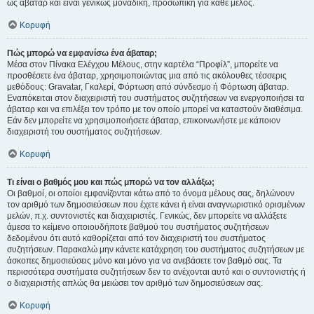
ως άβαταρ και είναι γενικώς μοναδική, προσωπική για κάθε μέλος.
Κορυφή
Πώς μπορώ να εμφανίσω ένα άβαταρ;
Μέσα στον Πίνακα Ελέγχου Μέλους, στην καρτέλα “Προφίλ”, μπορείτε να
προσθέσετε ένα άβαταρ, χρησιμοποιώντας μια από τις ακόλουθες τέσσερις
μεθόδους: Gravatar, Γκαλερί, Φόρτωση από σύνδεσμο ή Φόρτωση άβαταρ.
Εναπόκειται στον διαχειριστή του συστήματος συζητήσεων να ενεργοποιήσει τα
άβαταρ και να επιλέξει τον τρόπο με τον οποίο μπορεί να καταστούν διαθέσιμα.
Εάν δεν μπορείτε να χρησιμοποιήσετε άβαταρ, επικοινωνήστε με κάποιον
διαχειριστή του συστήματος συζητήσεων.
Κορυφή
Τι είναι ο βαθμός μου και πώς μπορώ να τον αλλάξω;
Οι βαθμοί, οι οποίοι εμφανίζονται κάτω από το όνομα μέλους σας, δηλώνουν
τον αριθμό των δημοσιεύσεων που έχετε κάνει ή είναι αναγνωριστικό ορισμένων
μελών, π.χ. συντονιστές και διαχειριστές. Γενικώς, δεν μπορείτε να αλλάξετε
άμεσα το κείμενο οποιουδήποτε βαθμού του συστήματος συζητήσεων
δεδομένου ότι αυτό καθορίζεται από τον διαχειριστή του συστήματος
συζητήσεων. Παρακαλώ μην κάνετε κατάχρηση του συστήματος συζητήσεων με
άσκοπες δημοσιεύσεις μόνο και μόνο για να ανεβάσετε τον βαθμό σας. Τα
περισσότερα συστήματα συζητήσεων δεν το ανέχονται αυτό και ο συντονιστής ή
ο διαχειριστής απλώς θα μειώσει τον αριθμό των δημοσιεύσεων σας.
Κορυφή