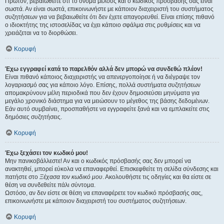
Πρώτον, βεβαιωθείτε ότι το όνομα μέλους και ο κωδικός πρόσβασής σας είναι
σωστά. Αν είναι σωστά, επικοινωνήστε με κάποιον διαχειριστή του συστήματος
συζητήσεων για να βεβαιωθείτε ότι δεν έχετε απαγορευθεί. Είναι επίσης πιθανό
ο ιδιοκτήτης της ιστοσελίδας να έχει κάποιο σφάλμα στις ρυθμίσεις και να
χρειάζεται να το διορθώσει.
Κορυφή
Έχω εγγραφεί κατά το παρελθόν αλλά δεν μπορώ να συνδεθώ πλέον!
Είναι πιθανό κάποιος διαχειριστής να απενεργοποίησε ή να διέγραψε τον
λογαριασμό σας για κάποιο λόγο. Επίσης, πολλά συστήματα συζητήσεων
απομακρύνουν μέλη περιοδικά που δεν έχουν δημοσιεύσει μηνύματα για
μεγάλο χρονικό διάστημα για να μειώσουν το μέγεθος της βάσης δεδομένων.
Εάν αυτό συμβαίνει, προσπαθήστε να εγγραφείτε ξανά και να εμπλακείτε στις
δημόσιες συζητήσεις.
Κορυφή
Έχω ξεχάσει τον κωδικό μου!
Μην πανικοβάλλεστε! Αν και ο κωδικός πρόσβασής σας δεν μπορεί να
ανακτηθεί, μπορεί εύκολα να επαναφερθεί. Επισκεφθείτε τη σελίδα σύνδεσης και
πατήστε στο
Ξέχασα τον κωδικό μου
. Ακολουθήστε τις οδηγίες και θα είστε σε
θέση να συνδεθείτε πάλι σύντομα.
Ωστόσο, αν δεν είστε σε θέση να επαναφέρετε τον κωδικό πρόσβασής σας,
επικοινωνήστε με κάποιον διαχειριστή του συστήματος συζητήσεων.
Κορυφή