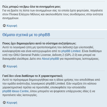
Πώς μπορώ να βρω όλα τα συνημμένα μου;
Για να βρείτε τη λίστα των συνημμένων σας τα οποία έχετε φορτώσει, πηγαίνετε
στον Πίνακα Ελέγχου Μέλους και ακολουθήστε τους συνδέσμους στην ενότητα
συνημμένων.
Κορυφή
Θέματα σχετικά με το phpBB
Ποιος έχει δημιουργήσει αυτό το σύστημα συζητήσεων;
Αυτό το λογισμικό (στη μη τροποποιημένη του έκδοση) έχει υλοποιηθεί,
κυκλοφορήσει και είναι κατοχυρωμένο από το
phpBB Limited
. Είναι διαθέσιμο
υπό την GNU General Public License, έκδοση 2 (GPL-2.0) και μπορεί να
διανεμηθεί ελεύθερα. Δείτε στο
About phpBB
για περισσότερες λεπτομέρειες.
Κορυφή
Γιατί δεν είναι διαθέσιμο το Χ χαρακτηριστικό;
Αυτό το πρόγραμμα δημιουργήθηκε και η άδεια χρήσης του αποδόθηκε από
την ομάδα ανάπτυξης λογισμικού phpBB Limited. Εάν νομίζετε ότι κάποιο
χαρακτηριστικό πρέπει να προστεθεί, επισκεφθείτε την ιστοσελίδα
phpBB Ideas Centre
, όπου μπορείτε να ψηφίσετε υπάρχουσες ιδέες ή να
προτείνετε νέες λειτουργίες.
Κορυφή