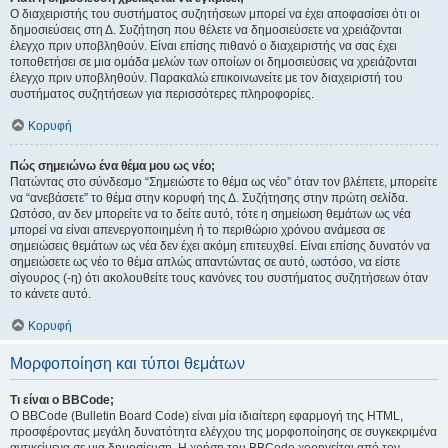
Ο διαχειριστής του συστήματος συζητήσεων μπορεί να έχει αποφασίσει ότι οι
δημοσιεύσεις στη Δ. Συζήτηση που θέλετε να δημοσιεύσετε να χρειάζονται
έλεγχο πριν υποβληθούν. Είναι επίσης πιθανό ο διαχειριστής να σας έχει
τοποθετήσει σε μια ομάδα μελών των οποίων οι δημοσιεύσεις να χρειάζονται
έλεγχο πριν υποβληθούν. Παρακαλώ επικοινωνείτε με τον διαχειριστή του
συστήματος συζητήσεων για περισσότερες πληροφορίες.
Κορυφή
Πώς σημειώνω ένα θέμα μου ως νέο;
Πατώντας στο σύνδεσμο “Σημειώστε το θέμα ως νέο” όταν τον βλέπετε, μπορείτε
να “ανεβάσετε” το θέμα στην κορυφή της Δ. Συζήτησης στην πρώτη σελίδα.
Ωστόσο, αν δεν μπορείτε να το δείτε αυτό, τότε η σημείωση θεμάτων ως νέα
μπορεί να είναι απενεργοποιημένη ή το περιθώριο χρόνου ανάμεσα σε
σημειώσεις θεμάτων ως νέα δεν έχει ακόμη επιτευχθεί. Είναι επίσης δυνατόν να
σημειώσετε ως νέο το θέμα απλώς απαντώντας σε αυτό, ωστόσο, να είστε
σίγουρος (-η) ότι ακολουθείτε τους κανόνες του συστήματος συζητήσεων όταν
το κάνετε αυτό.
Κορυφή
Μορφοποίηση και τύποι θεμάτων
Τι είναι ο BBCode;
Ο BBCode (Bulletin Board Code) είναι μία ιδιαίτερη εφαρμογή της HTML,
προσφέροντας μεγάλη δυνατότητα ελέγχου της μορφοποίησης σε συγκεκριμένα