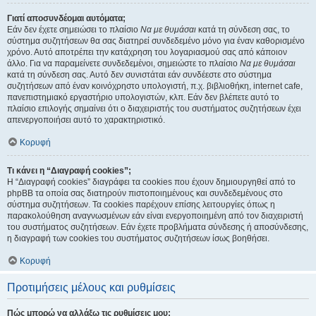
Γιατί αποσυνδέομαι αυτόματα;
Εάν δεν έχετε σημειώσει το πλαίσιο
Να με θυμάσαι
κατά τη σύνδεση σας, το
σύστημα συζητήσεων θα σας διατηρεί συνδεδεμένο μόνο για έναν καθορισμένο
χρόνο. Αυτό αποτρέπει την κατάχρηση του λογαριασμού σας από κάποιον
άλλο. Για να παραμείνετε συνδεδεμένοι, σημειώστε το πλαίσιο
Να με θυμάσαι
κατά τη σύνδεση σας. Αυτό δεν συνιστάται εάν συνδέεστε στο σύστημα
συζητήσεων από έναν κοινόχρηστο υπολογιστή, π.χ. βιβλιοθήκη, internet cafe,
πανεπιστημιακό εργαστήριο υπολογιστών, κλπ. Εάν δεν βλέπετε αυτό το
πλαίσιο επιλογής σημαίνει ότι ο διαχειριστής του συστήματος συζητήσεων έχει
απενεργοποιήσει αυτό το χαρακτηριστικό.
Κορυφή
Τι κάνει η “Διαγραφή cookies”;
Η “Διαγραφή cookies” διαγράφει τα cookies που έχουν δημιουργηθεί από το
phpBB τα οποία σας διατηρούν πιστοποιημένους και συνδεδεμένους στο
σύστημα συζητήσεων. Τα cookies παρέχουν επίσης λειτουργίες όπως η
παρακολούθηση αναγνωσμένων εάν είναι ενεργοποιημένη από τον διαχειριστή
του συστήματος συζητήσεων. Εάν έχετε προβλήματα σύνδεσης ή αποσύνδεσης,
η διαγραφή των cookies του συστήματος συζητήσεων ίσως βοηθήσει.
Κορυφή
Προτιμήσεις μέλους και ρυθμίσεις
Πώς μπορώ να αλλάξω τις ρυθμίσεις μου;