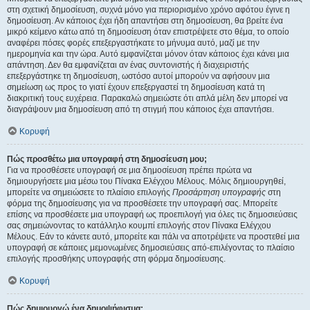
στη σχετική δημοσίευση, συχνά μόνο για περιορισμένο χρόνο αφότου έγινε η
δημοσίευση. Αν κάποιος έχει ήδη απαντήσει στη δημοσίευση, θα βρείτε ένα
μικρό κείμενο κάτω από τη δημοσίευση όταν επιστρέψετε στο θέμα, το οποίο
αναφέρει πόσες φορές επεξεργαστήκατε το μήνυμα αυτό, μαζί με την
ημερομηνία και την ώρα. Αυτό εμφανίζεται μόνον όταν κάποιος έχει κάνει μια
απάντηση. Δεν θα εμφανίζεται αν ένας συντονιστής ή διαχειριστής
επεξεργάστηκε τη δημοσίευση, ωστόσο αυτοί μπορούν να αφήσουν μια
σημείωση ως προς το γιατί έχουν επεξεργαστεί τη δημοσίευση κατά τη
διακριτική τους ευχέρεια. Παρακαλώ σημειώστε ότι απλά μέλη δεν μπορεί να
διαγράψουν μια δημοσίευση από τη στιγμή που κάποιος έχει απαντήσει.
Κορυφή
Πώς προσθέτω μια υπογραφή στη δημοσίευση μου;
Για να προσθέσετε υπογραφή σε μια δημοσίευση πρέπει πρώτα να
δημιουργήσετε μια μέσω του Πίνακα Ελέγχου Μέλους. Μόλις δημιουργηθεί,
μπορείτε να σημειώσετε το πλαίσιο επιλογής
Προσάρτηση υπογραφής
στη
φόρμα της δημοσίευσης για να προσθέσετε την υπογραφή σας. Μπορείτε
επίσης να προσθέσετε μια υπογραφή ως προεπιλογή για όλες τις δημοσιεύσεις
σας σημειώνοντας το κατάλληλο κουμπί επιλογής στον Πίνακα Ελέγχου
Μέλους. Εάν το κάνετε αυτό, μπορείτε και πάλι να αποτρέψετε να προστεθεί μια
υπογραφή σε κάποιες μεμονωμένες δημοσιεύσεις από-επιλέγοντας το πλαίσιο
επιλογής προσθήκης υπογραφής στη φόρμα δημοσίευσης.
Κορυφή
Πώς δημιουργώ ένα δημοψήφισμα;