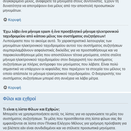
συγκεκριμένο μέλος, αναφέρετε τα μηνύματα στους συντονιστές. Έχουν τη
δυνατότητα να αποτρέψουν ένα μέλος από την αποστολή προσωπικών
μηνυμάτων.
Κορυφή
Έχω λάβει ένα μήνυμα spam ή ένα προσβλητικό μήνυμα ηλεκτρονικού
ταχυδρομείου από κάποιο μέλος του συστήματος συζητήσεων!
Λυπούμαστε που το ακούμε αυτό. Το χαρακτηριστικό λειτουργίας των
μηνυμάτων ηλεκτρονικού ταχυδρομείου αυτού του συστήματος συζητήσεων
συμπεριλαμβάνουν ασφαλιστικές δικλείδες για να προσπαθήσουμε και να
παρακολουθήσουμε μέλη που αποστέλλουν τέτοια μηνύματα, οπότε στείλτε
μήνυμα ηλεκτρονικού ταχυδρομείου στον διαχειριστή του συστήματος
συζητήσεων με πλήρες αντίγραφο του μηνύματος που λάβατε. Είναι πολύ
σημαντικό να υπάρχουν οι κεφαλίδες που περιέχουν τα στοιχεία του μέλους το
οποίο απέστειλε το μήνυμα ηλεκτρονικού ταχυδρομείου. Ο διαχειριστής του
συστήματος συζητήσεων μπορεί στη συνέχεια να λάβει μέτρα.
Κορυφή
Φίλοι και εχθροί
Τι είναι η λίστα Φίλων και Εχθρών;
Μπορείτε να χρησιμοποιήσετε αυτές τις λίστες για να οργανώσετε τα μέλη του
συστήματος συζητήσεων. Τα μέλη που προστίθενται στη λίστα φίλων σας θα
εμφανίζονται σε λίστα στον Πίνακα Ελέγχου Μέλους για γρήγορη πρόσβαση για
να βλέπετε εάν είναι συνδεδεμένοι και να στέλνετε προσωπικά μηνύματα.