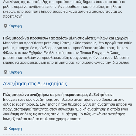
Αναλόγως της υποστήριξης του προτύπου στυλ, δημοσιεύσεις από αυτά τα
μέλη μπορεί να τονίζονται επίσης. Αν προσθέσετε κάποιο μέλος στη λίστα
εχθρών, οποιεσδήποτε δημοσιεύσεις θα κάνει αυτό θα αποκρύπτονται ως
προεπιλογή.
Κορυφή
Πώς μπορώ να προσθέσω / αφαιρέσω μέλη στις λίστες Φίλων και Εχθρών;
Μπορείτε να προσθέσετε μέλη στις λίστες με δύο τρόπους. Στο προφίλ του κάθε
μέλους, υπάρχει ένας σύνδεσμος για να το προσθέσετε στη λίστα σας είτε των
Φίλων, είτε των Εχθρών. Εναλλακτικά, από τον Πίνακα Ελέγχου Μέλους,
μπορείτε κατευθείαν να προσθέσετε μέλη εισάγοντας το όνομα τους. Μπορείτε
επίσης να αφαιρέσετε μέλη από τη λίστα σας χρησιμοποιώντας την ίδια σελίδα.
Κορυφή
Αναζήτηση στις Δ. Συζητήσεις
Πώς μπορώ να αναζητήσω σε μια ή περισσότερες Δ. Συζητήσεις;
Εισάγετε έναν όρο αναζήτησης στο πλαίσιο αναζήτησης που βρίσκεται στις
σελίδες ευρετηρίου, Δ. Συζήτησης ή του θέματος. Σύνθετη αναζήτηση μπορεί να
πραγματοποιηθεί πατώντας στον σύνδεσμο “Ειδική αναζήτηση” η οποία είναι
διαθέσιμη σε όλες τις σελίδες στη Δ. Συζήτηση. Το πώς να κάνετε αναζήτηση
ίσως εξαρτάται από το στυλ που χρησιμοποιείτε.
Κορυφή