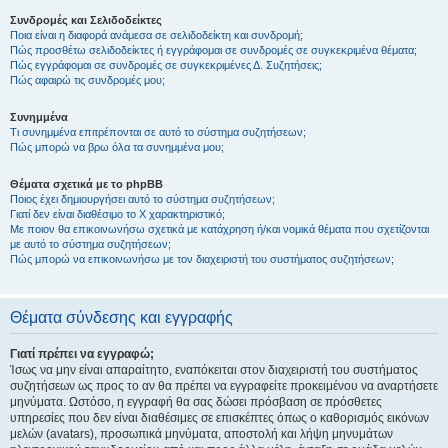
Συνδρομές και Σελιδοδείκτες
Ποια είναι η διαφορά ανάμεσα σε σελιδοδείκτη και συνδρομή;
Πώς προσθέτω σελιδοδείκτες ή εγγράφομαι σε συνδρομές σε συγκεκριμένα θέματα;
Πώς εγγράφομαι σε συνδρομές σε συγκεκριμένες Δ. Συζητήσεις;
Πώς αφαιρώ τις συνδρομές μου;
Συνημμένα
Τι συνημμένα επιτρέπονται σε αυτό το σύστημα συζητήσεων;
Πώς μπορώ να βρω όλα τα συνημμένα μου;
Θέματα σχετικά με το phpBB
Ποιος έχει δημιουργήσει αυτό το σύστημα συζητήσεων;
Γιατί δεν είναι διαθέσιμο το Χ χαρακτηριστικό;
Με ποιον θα επικοινωνήσω σχετικά με κατάχρηση ή/και νομικά θέματα που σχετίζονται
με αυτό το σύστημα συζητήσεων;
Πώς μπορώ να επικοινωνήσω με τον διαχειριστή του συστήματος συζητήσεων;
Θέματα σύνδεσης και εγγραφής
Γιατί πρέπει να εγγραφώ;
Ίσως να μην είναι απαραίτητο, εναπόκειται στον διαχειριστή του συστήματος
συζητήσεων ως προς το αν θα πρέπει να εγγραφείτε προκειμένου να αναρτήσετε
μηνύματα. Ωστόσο, η εγγραφή θα σας δώσει πρόσβαση σε πρόσθετες
υπηρεσίες που δεν είναι διαθέσιμες σε επισκέπτες όπως ο καθορισμός εικόνων
μελών (avatars), προσωπικά μηνύματα, αποστολή και λήψη μηνυμάτων