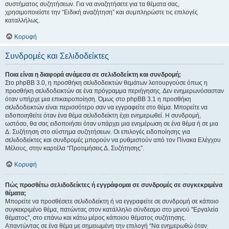
συστήματος συζητήσεων. Για να αναζητήσετε για τα θέματα σας,
χρησιμοποιείστε την “Ειδική αναζήτηση” και συμπληρώστε τις επιλογές
καταλλήλως.
Κορυφή
Συνδρομές και Σελιδοδείκτες
Ποια είναι η διαφορά ανάμεσα σε σελιδοδείκτη και συνδρομή;
Στο phpBB 3.0, η προσθήκη σελιδοδεικτών θεμάτων λειτουργούσε όπως η
προσθήκη σελιδοδεικτών σε ένα πρόγραμμα περιήγησης. Δεν ενημερωνόσασταν
όταν υπήρχε μια επικαιροποίηση. Όμως στο phpBB 3.1 η προσθήκη
σελιδοδεικτών είναι περισσότερο σαν να εγγραφείτε στο θέμα. Μπορείτε να
ειδοποιηθείτε όταν ένα θέμα σελιδοδείκτη έχει ενημερωθεί. Η συνδρομή,
ωστόσο, θα σας ειδοποιήσει όταν υπάρχει μια ενημέρωση σε ένα θέμα ή σε μια
Δ. Συζήτηση στο σύστημα συζητήσεων. Οι επιλογές ειδοποίησης για
σελιδοδείκτες και συνδρομές μπορούν να ρυθμιστούν από τον Πίνακα Ελέγχου
Μέλους, στην καρτέλα “Προτιμήσεις Δ. Συζήτησης”.
Κορυφή
Πώς προσθέτω σελιδοδείκτες ή εγγράφομαι σε συνδρομές σε συγκεκριμένα
θέματα;
Μπορείτε να προσθέσετε σελιδοδείκτη ή να εγγραφείτε σε συνδρομή σε κάποιο
συγκεκριμένο θέμα, πατώντας στον κατάλληλο σύνδεσμο στο μενού "Εργαλεία
θέματος", στο επάνω και κάτω μέρος κάποιου θέματος συζήτησης.
Απαντώντας σε ένα θέμα με σημειωμένη την επιλογή “Να ενημερωθώ όταν