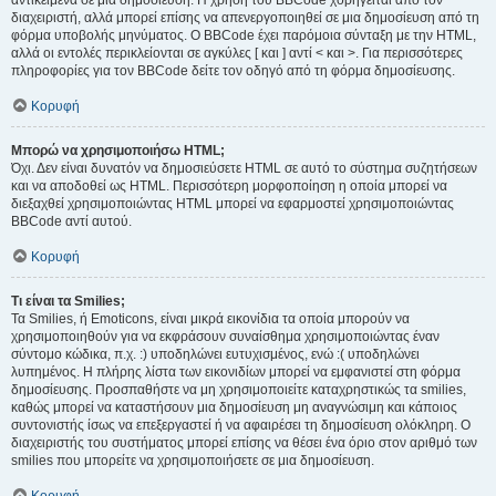
αντικείμενα σε μια δημοσίευση. Η χρήση του BBCode χορηγείται από τον
διαχειριστή, αλλά μπορεί επίσης να απενεργοποιηθεί σε μια δημοσίευση από τη
φόρμα υποβολής μηνύματος. Ο BBCode έχει παρόμοια σύνταξη με την HTML,
αλλά οι εντολές περικλείονται σε αγκύλες [ και ] αντί < και >. Για περισσότερες
πληροφορίες για τον BBCode δείτε τον οδηγό από τη φόρμα δημοσίευσης.
Κορυφή
Μπορώ να χρησιμοποιήσω HTML;
Όχι. Δεν είναι δυνατόν να δημοσιεύσετε HTML σε αυτό το σύστημα συζητήσεων
και να αποδοθεί ως HTML. Περισσότερη μορφοποίηση η οποία μπορεί να
διεξαχθεί χρησιμοποιώντας HTML μπορεί να εφαρμοστεί χρησιμοποιώντας
BBCode αντί αυτού.
Κορυφή
Τι είναι τα Smilies;
Τα Smilies, ή Emoticons, είναι μικρά εικονίδια τα οποία μπορούν να
χρησιμοποιηθούν για να εκφράσουν συναίσθημα χρησιμοποιώντας έναν
σύντομο κώδικα, π.χ. :) υποδηλώνει ευτυχισμένος, ενώ :( υποδηλώνει
λυπημένος. Η πλήρης λίστα των εικονιδίων μπορεί να εμφανιστεί στη φόρμα
δημοσίευσης. Προσπαθήστε να μη χρησιμοποιείτε καταχρηστικώς τα smilies,
καθώς μπορεί να καταστήσουν μια δημοσίευση μη αναγνώσιμη και κάποιος
συντονιστής ίσως να επεξεργαστεί ή να αφαιρέσει τη δημοσίευση ολόκληρη. Ο
διαχειριστής του συστήματος μπορεί επίσης να θέσει ένα όριο στον αριθμό των
smilies που μπορείτε να χρησιμοποιήσετε σε μια δημοσίευση.