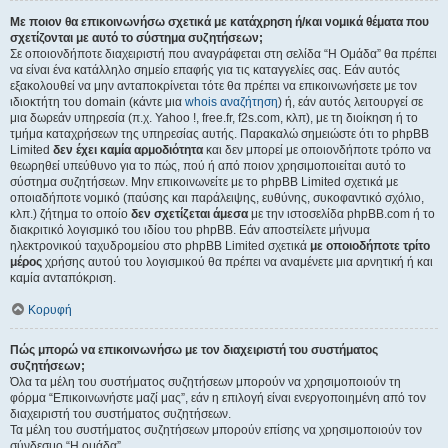
Με ποιον θα επικοινωνήσω σχετικά με κατάχρηση ή/και νομικά θέματα που
σχετίζονται με αυτό το σύστημα συζητήσεων;
Σε οποιονδήποτε διαχειριστή που αναγράφεται στη σελίδα “Η Ομάδα” θα πρέπει
να είναι ένα κατάλληλο σημείο επαφής για τις καταγγελίες σας. Εάν αυτός
εξακολουθεί να μην ανταποκρίνεται τότε θα πρέπει να επικοινωνήσετε με τον
ιδιοκτήτη του domain (κάντε μια
whois αναζήτηση
) ή, εάν αυτός λειτουργεί σε
μια δωρεάν υπηρεσία (π.χ. Yahoo !, free.fr, f2s.com, κλπ), με τη διοίκηση ή το
τμήμα καταχρήσεων της υπηρεσίας αυτής. Παρακαλώ σημειώστε ότι το phpBB
Limited
δεν έχει καμία αρμοδιότητα
και δεν μπορεί με οποιονδήποτε τρόπο να
θεωρηθεί υπεύθυνο για το πώς, πού ή από ποιον χρησιμοποιείται αυτό το
σύστημα συζητήσεων. Μην επικοινωνείτε με το phpBB Limited σχετικά με
οποιαδήποτε νομικό (παύσης και παράλειψης, ευθύνης, συκοφαντικό σχόλιο,
κλπ.) ζήτημα το οποίο
δεν σχετίζεται άμεσα
με την ιστοσελίδα phpBB.com ή το
διακριτικό λογισμικό του ιδίου του phpBB. Εάν αποστείλετε μήνυμα
ηλεκτρονικού ταχυδρομείου στο phpBB Limited σχετικά
με οποιοδήποτε τρίτο
μέρος
χρήσης αυτού του λογισμικού θα πρέπει να αναμένετε μια αρνητική ή και
καμία ανταπόκριση.
Κορυφή
Πώς μπορώ να επικοινωνήσω με τον διαχειριστή του συστήματος
συζητήσεων;
Όλα τα μέλη του συστήματος συζητήσεων μπορούν να χρησιμοποιούν τη
φόρμα “Επικοινωνήστε μαζί μας”, εάν η επιλογή είναι ενεργοποιημένη από τον
διαχειριστή του συστήματος συζητήσεων.
Τα μέλη του συστήματος συζητήσεων μπορούν επίσης να χρησιμοποιούν τον
σύνδεσμο “Η ομάδα”.