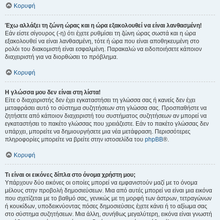
Κορυφή
Έχω αλλάξει τη ζώνη ώρας και η ώρα εξακολουθεί να είναι λανθασμένη!
Εάν είστε σίγουρος (-η) ότι έχετε ρυθμίσει τη ζώνη ώρας σωστά και η ώρα
εξακολουθεί να είναι λανθασμένη, τότε ή ώρα που είναι αποθηκευμένη στο
ρολόι του διακομιστή είναι εσφαλμένη. Παρακαλώ να ειδοποιήσετε κάποιον
διαχειριστή για να διορθώσει το πρόβλημα.
Κορυφή
Η γλώσσα μου δεν είναι στη λίστα!
Είτε ο διαχειριστής δεν έχει εγκαταστήσει τη γλώσσα σας ή κανείς δεν έχει
μεταφράσει αυτό το σύστημα συζητήσεων στη γλώσσα σας. Προσπαθήστε να
ζητήσετε από κάποιον διαχειριστή του συστήματος συζητήσεων αν μπορεί να
εγκαταστήσει το πακέτο γλώσσας που χρειάζεστε. Εάν το πακέτο γλώσσας δεν
υπάρχει, μπορείτε να δημιουργήσετε μια νέα μετάφραση. Περισσότερες
πληροφορίες μπορείτε να βρείτε στην ιστοσελίδα του
phpBB
®.
Κορυφή
Τι είναι οι εικόνες δίπλα στο όνομα χρήστη μου;
Υπάρχουν δύο εικόνες οι οποίες μπορεί να εμφανιστούν μαζί με το όνομα
μέλους στην προβολή δημοσιεύσεων. Μια από αυτές μπορεί να είναι μια εικόνα
που σχετίζεται με το βαθμό σας, γενικώς με τη μορφή των άστρων, τετραγώνων
ή κουκίδων, υποδεικνύοντας πόσες δημοσιεύσεις έχετε κάνει ή το αξίωμα σας
στο σύστημα συζητήσεων. Μια άλλη, συνήθως μεγαλύτερη, εικόνα είναι γνωστή