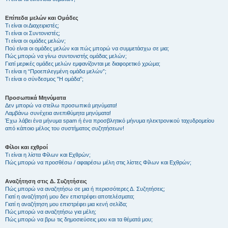
Επίπεδα μελών και Ομάδες
Τι είναι οι Διαχειριστές;
Τι είναι οι Συντονιστές;
Τι είναι οι ομάδες μελών;
Πού είναι οι ομάδες μελών και πώς μπορώ να συμμετάσχω σε μια;
Πώς μπορώ να γίνω συντονιστής ομάδας μελών;
Γιατί μερικές ομάδες μελών εμφανίζονται με διαφορετικό χρώμα;
Τι είναι η “Προεπιλεγμένη ομάδα μελών”;
Τι είναι ο σύνδεσμος "Η ομάδα”;
Προσωπικά Μηνύματα
Δεν μπορώ να στείλω προσωπικά μηνύματα!
Λαμβάνω συνέχεια ανεπιθύμητα μηνύματα!
Έχω λάβει ένα μήνυμα spam ή ένα προσβλητικό μήνυμα ηλεκτρονικού ταχυδρομείου
από κάποιο μέλος του συστήματος συζητήσεων!
Φίλοι και εχθροί
Τι είναι η λίστα Φίλων και Εχθρών;
Πώς μπορώ να προσθέσω / αφαιρέσω μέλη στις λίστες Φίλων και Εχθρών;
Αναζήτηση στις Δ. Συζητήσεις
Πώς μπορώ να αναζητήσω σε μια ή περισσότερες Δ. Συζητήσεις;
Γιατί η αναζήτησή μου δεν επιστρέφει αποτελέσματα;
Γιατί η αναζήτηση μου επιστρέφει μια κενή σελίδα;
Πώς μπορώ να αναζητήσω για μέλη;
Πώς μπορώ να βρω τις δημοσιεύσεις μου και τα θέματά μου;