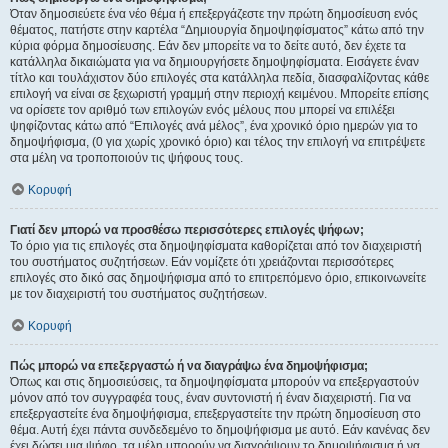
Όταν δημοσιεύετε ένα νέο θέμα ή επεξεργάζεστε την πρώτη δημοσίευση ενός
θέματος, πατήστε στην καρτέλα “Δημιουργία δημοψηφίσματος” κάτω από την
κύρια φόρμα δημοσίευσης. Εάν δεν μπορείτε να το δείτε αυτό, δεν έχετε τα
κατάλληλα δικαιώματα για να δημιουργήσετε δημοψηφίσματα. Εισάγετε έναν
τίτλο και τουλάχιστον δύο επιλογές στα κατάλληλα πεδία, διασφαλίζοντας κάθε
επιλογή να είναι σε ξεχωριστή γραμμή στην περιοχή κειμένου. Μπορείτε επίσης
να ορίσετε τον αριθμό των επιλογών ενός μέλους που μπορεί να επιλέξει
ψηφίζοντας κάτω από “Επιλογές ανά μέλος”, ένα χρονικό όριο ημερών για το
δημοψήφισμα, (0 για χωρίς χρονικό όριο) και τέλος την επιλογή να επιτρέψετε
στα μέλη να τροποποιούν τις ψήφους τους.
Κορυφή
Γιατί δεν μπορώ να προσθέσω περισσότερες επιλογές ψήφων;
Το όριο για τις επιλογές στα δημοψηφίσματα καθορίζεται από τον διαχειριστή
του συστήματος συζητήσεων. Εάν νομίζετε ότι χρειάζονται περισσότερες
επιλογές στο δικό σας δημοψήφισμα από το επιτρεπόμενο όριο, επικοινωνείτε
με τον διαχειριστή του συστήματος συζητήσεων.
Κορυφή
Πώς μπορώ να επεξεργαστώ ή να διαγράψω ένα δημοψήφισμα;
Όπως και στις δημοσιεύσεις, τα δημοψηφίσματα μπορούν να επεξεργαστούν
μόνον από τον συγγραφέα τους, έναν συντονιστή ή έναν διαχειριστή. Για να
επεξεργαστείτε ένα δημοψήφισμα, επεξεργαστείτε την πρώτη δημοσίευση στο
θέμα. Αυτή έχει πάντα συνδεδεμένο το δημοψήφισμα με αυτό. Εάν κανένας δεν
έχει δώσει μια ψήφο, τα μέλη μπορούν να διαγράψουν το δημοψήφισμα ή να