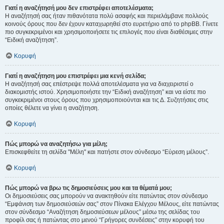
Γιατί η αναζήτησή μου δεν επιστρέφει αποτελέσματα;
Η αναζήτησή σας ήταν πιθανότατα πολύ ασαφής και περιελάμβανε πολλούς
κοινούς όρους που δεν έχουν καταχωρηθεί στο ευρετήριο από το phpBB. Γίνετε
πιο συγκεκριμένοι και χρησιμοποιήσετε τις επιλογές που είναι διαθέσιμες στην
“Ειδική αναζήτηση”.
Κορυφή
Γιατί η αναζήτηση μου επιστρέφει μια κενή σελίδα;
Η αναζήτησή σας επέστρεψε πολλά αποτελέσματα για να διαχειριστεί ο
διακομιστής ιστού. Χρησιμοποιήστε την “Ειδική αναζήτηση” και να είστε πιο
συγκεκριμένοι στους όρους που χρησιμοποιούνται και τις Δ. Συζητήσεις στις
οποίες θέλετε να γίνει η αναζήτηση.
Κορυφή
Πώς μπορώ να αναζητήσω για μέλη;
Επισκεφθείτε τη σελίδα "Μέλη" και πατήστε στον σύνδεσμο “Εύρεση μέλους”.
Κορυφή
Πώς μπορώ να βρω τις δημοσιεύσεις μου και τα θέματά μου;
Οι δημοσιεύσεις σας μπορούν να ανακτηθούν είτε πατώντας στον σύνδεσμο
“Εμφάνιση των δημοσιεύσεών σας” στον Πίνακα Ελέγχου Μέλους, είτε πατώντας
στον σύνδεσμο “Αναζήτηση δημοσιεύσεων μέλους” μέσω της σελίδας του
προφίλ σας ή πατώντας στο μενού “Γρήγορες συνδέσεις” στην κορυφή του