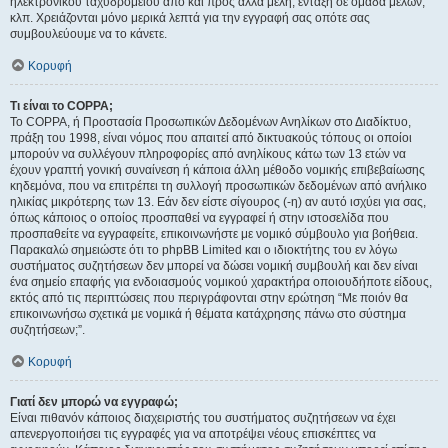
ηλεκτρονικού ταχυδρομείου από και προς άλλα μέλη, ένταξη σε ομάδα μελών,
κλπ. Χρειάζονται μόνο μερικά λεπτά για την εγγραφή σας οπότε σας
συμβουλεύουμε να το κάνετε.
Κορυφή
Τι είναι το COPPA;
Το COPPA, ή Προστασία Προσωπικών Δεδομένων Ανηλίκων στο Διαδίκτυο,
πράξη του 1998, είναι νόμος που απαιτεί από δικτυακούς τόπους οι οποίοι
μπορούν να συλλέγουν πληροφορίες από ανηλίκους κάτω των 13 ετών να
έχουν γραπτή γονική συναίνεση ή κάποια άλλη μέθοδο νομικής επιβεβαίωσης
κηδεμόνα, που να επιτρέπει τη συλλογή προσωπικών δεδομένων από ανήλικο
ηλικίας μικρότερης των 13. Εάν δεν είστε σίγουρος (-η) αν αυτό ισχύει για σας,
όπως κάποιος ο οποίος προσπαθεί να εγγραφεί ή στην ιστοσελίδα που
προσπαθείτε να εγγραφείτε, επικοινωνήστε με νομικό σύμβουλο για βοήθεια.
Παρακαλώ σημειώστε ότι το phpBB Limited και ο ιδιοκτήτης του εν λόγω
συστήματος συζητήσεων δεν μπορεί να δώσει νομική συμβουλή και δεν είναι
ένα σημείο επαφής για ενδοιασμούς νομικού χαρακτήρα οποιουδήποτε είδους,
εκτός από τις περιπτώσεις που περιγράφονται στην ερώτηση “Με ποιόν θα
επικοινωνήσω σχετικά με νομικά ή θέματα κατάχρησης πάνω στο σύστημα
συζητήσεων;”.
Κορυφή
Γιατί δεν μπορώ να εγγραφώ;
Είναι πιθανόν κάποιος διαχειριστής του συστήματος συζητήσεων να έχει
απενεργοποιήσει τις εγγραφές για να αποτρέψει νέους επισκέπτες να