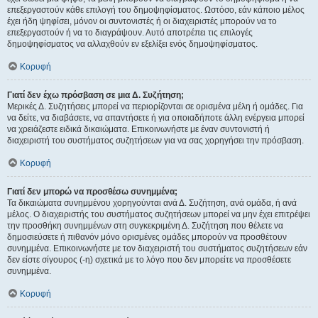
επεξεργαστούν κάθε επιλογή του δημοψηφίσματος. Ωστόσο, εάν κάποιο μέλος
έχει ήδη ψηφίσει, μόνον οι συντονιστές ή οι διαχειριστές μπορούν να το
επεξεργαστούν ή να το διαγράψουν. Αυτό αποτρέπει τις επιλογές
δημοψηφίσματος να αλλαχθούν εν εξελίξει ενός δημοψηφίσματος.
Κορυφή
Γιατί δεν έχω πρόσβαση σε μια Δ. Συζήτηση;
Μερικές Δ. Συζητήσεις μπορεί να περιορίζονται σε ορισμένα μέλη ή ομάδες. Για
να δείτε, να διαβάσετε, να απαντήσετε ή για οποιαδήποτε άλλη ενέργεια μπορεί
να χρειάζεστε ειδικά δικαιώματα. Επικοινωνήστε με έναν συντονιστή ή
διαχειριστή του συστήματος συζητήσεων για να σας χορηγήσει την πρόσβαση.
Κορυφή
Γιατί δεν μπορώ να προσθέσω συνημμένα;
Τα δικαιώματα συνημμένου χορηγούνται ανά Δ. Συζήτηση, ανά ομάδα, ή ανά
μέλος. Ο διαχειριστής του συστήματος συζητήσεων μπορεί να μην έχει επιτρέψει
την προσθήκη συνημμένων στη συγκεκριμένη Δ. Συζήτηση που θέλετε να
δημοσιεύσετε ή πιθανόν μόνο ορισμένες ομάδες μπορούν να προσθέτουν
συνημμένα. Επικοινωνήστε με τον διαχειριστή του συστήματος συζητήσεων εάν
δεν είστε σίγουρος (-η) σχετικά με το λόγο που δεν μπορείτε να προσθέσετε
συνημμένα.
Κορυφή