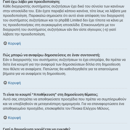
Γιατί έχω λάβει μια προειδοποίηση;
Κάθε διαχειριστής συστήματος συζητήσεων έχει δικό του σύνολο των κανόνων
στην ιστοσελίδα του. Εάν έχετε παραβεί κάποιο κανόνα, τότε ίσως να λάβατε μια
προειδοποίηση. Παρακαλώ σημειώστε ότι αυτό είναι απόφαση του διαχειριστή
του συστήματος συζητήσεων και το phpBB Limited δεν έχει τίποτα να κάνει με
τις προειδοποιήσεις στη συγκεκριμένη ιστοσελίδα. Επικοινωνήστε με τον
διαχειριστή του συστήματος συζητήσεων εάν δεν είστε σίγουρος (-η) γιατί
λάβατε την προειδοποίηση.
Κορυφή
Πώς μπορώ να αναφέρω δημοσιεύσεις σε έναν συντονιστή;
Εάν ο διαχειριστής του συστήματος συζητήσεων το έχει επιτρέψει, θα πρέπει να
δείτε ένα κουμπί για την αναφορά των δημοσιεύσεων δίπλα στη δημοσίευση
που θέλετε να αναφέρετε. Πατώντας θα καθοδηγηθείτε για τα απαιτούμενα
βήματα για να αναφέρετε τη δημοσίευση.
Κορυφή
Τι είναι το κουμπί “Αποθήκευση” στη δημοσίευση θέματος;
Αυτό σας επιτρέπει να αποθηκεύσετε προσχέδια που πρέπει να συμπληρωθούν
και να υποβληθούν σε μεταγενέστερη ημερομηνία. Για να επαναφορτώσετε ένα
αποθηκευμένο προσχέδιο, επισκεφθείτε τον Πίνακα Ελέγχου Μέλους.
Κορυφή
Γιατί η δημοσίευση χρειάζεται να εγκριθεί;