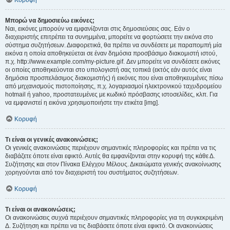
Κορυφή
Μπορώ να δημοσιεύω εικόνες;
Ναι, εικόνες μπορούν να εμφανίζονται στις δημοσιεύσεις σας. Εάν ο
διαχειριστής επιτρέπει τα συνημμένα, μπορείτε να φορτώσετε την εικόνα στο
σύστημα συζητήσεων. Διαφορετικά, θα πρέπει να συνδέσετε με παραπομπή μία
εικόνα η οποία αποθηκεύεται σε έναν δημόσια προσβάσιμο διακομιστή ιστού,
π.χ. http://www.example.com/my-picture.gif. Δεν μπορείτε να συνδέσετε εικόνες
οι οποίες αποθηκεύονται στο υπολογιστή σας τοπικά (εκτός εάν αυτός είναι
δημόσια προσπελάσιμος διακομιστής) ή εικόνες που είναι αποθηκευμένες πίσω
από μηχανισμούς πιστοποίησης, π.χ. λογαριασμοί ηλεκτρονικού ταχυδρομείου
hotmail ή yahoo, προστατευμένες με κωδικό πρόσβασης ιστοσελίδες, κλπ. Για
να εμφανιστεί η εικόνα χρησιμοποιήστε την ετικέτα [img].
Κορυφή
Τι είναι οι γενικές ανακοινώσεις;
Οι γενικές ανακοινώσεις περιέχουν σημαντικές πληροφορίες και πρέπει να τις
διαβάζετε όποτε είναι εφικτό. Αυτές θα εμφανίζονται στην κορυφή της κάθε Δ.
Συζήτησης και στον Πίνακα Ελέγχου Μέλους. Δικαιώματα γενικής ανακοίνωσης
χορηγούνται από τον διαχειριστή του συστήματος συζητήσεων.
Κορυφή
Τι είναι οι ανακοινώσεις;
Οι ανακοινώσεις συχνά περιέχουν σημαντικές πληροφορίες για τη συγκεκριμένη
Δ. Συζήτηση και πρέπει να τις διαβάσετε όποτε είναι εφικτό. Οι ανακοινώσεις