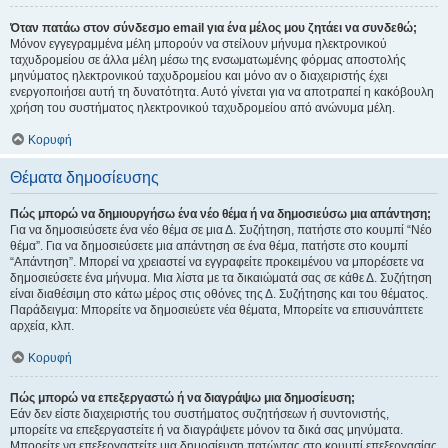
Όταν πατάω στον σύνδεσμο email για ένα μέλος μου ζητάει να συνδεθώ;
Μόνον εγγεγραμμένα μέλη μπορούν να στείλουν μήνυμα ηλεκτρονικού
ταχυδρομείου σε άλλα μέλη μέσω της ενσωματωμένης φόρμας αποστολής
μηνύματος ηλεκτρονικού ταχυδρομείου και μόνο αν ο διαχειριστής έχει
ενεργοποιήσει αυτή τη δυνατότητα. Αυτό γίνεται για να αποτραπεί η κακόβουλη
χρήση του συστήματος ηλεκτρονικού ταχυδρομείου από ανώνυμα μέλη.
Κορυφή
Θέματα δημοσίευσης
Πώς μπορώ να δημιουργήσω ένα νέο θέμα ή να δημοσιεύσω μια απάντηση;
Για να δημοσιεύσετε ένα νέο θέμα σε μια Δ. Συζήτηση, πατήστε στο κουμπί “Νέο
θέμα”. Για να δημοσιεύσετε μια απάντηση σε ένα θέμα, πατήστε στο κουμπί
“Απάντηση”. Μπορεί να χρειαστεί να εγγραφείτε προκειμένου να μπορέσετε να
δημοσιεύσετε ένα μήνυμα. Μια λίστα με τα δικαιώματά σας σε κάθε Δ. Συζήτηση
είναι διαθέσιμη στο κάτω μέρος στις οθόνες της Δ. Συζήτησης και του θέματος.
Παράδειγμα: Μπορείτε να δημοσιεύετε νέα θέματα, Μπορείτε να επισυνάπτετε
αρχεία, κλπ.
Κορυφή
Πώς μπορώ να επεξεργαστώ ή να διαγράψω μια δημοσίευση;
Εάν δεν είστε διαχειριστής του συστήματος συζητήσεων ή συντονιστής,
μπορείτε να επεξεργαστείτε ή να διαγράψετε μόνον τα δικά σας μηνύματα.
Μπορείτε να επεξεργαστείτε μια δημοσίευση πατώντας στο κουμπί επεξεργασίας