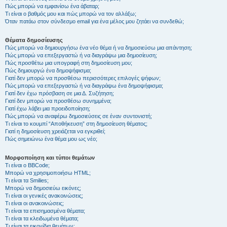
Πώς μπορώ να εμφανίσω ένα άβαταρ;
Τι είναι ο βαθμός μου και πώς μπορώ να τον αλλάξω;
Όταν πατάω στον σύνδεσμο email για ένα μέλος μου ζητάει να συνδεθώ;
Θέματα δημοσίευσης
Πώς μπορώ να δημιουργήσω ένα νέο θέμα ή να δημοσιεύσω μια απάντηση;
Πώς μπορώ να επεξεργαστώ ή να διαγράψω μια δημοσίευση;
Πώς προσθέτω μια υπογραφή στη δημοσίευση μου;
Πώς δημιουργώ ένα δημοψήφισμα;
Γιατί δεν μπορώ να προσθέσω περισσότερες επιλογές ψήφων;
Πώς μπορώ να επεξεργαστώ ή να διαγράψω ένα δημοψήφισμα;
Γιατί δεν έχω πρόσβαση σε μια Δ. Συζήτηση;
Γιατί δεν μπορώ να προσθέσω συνημμένα;
Γιατί έχω λάβει μια προειδοποίηση;
Πώς μπορώ να αναφέρω δημοσιεύσεις σε έναν συντονιστή;
Τι είναι το κουμπί “Αποθήκευση” στη δημοσίευση θέματος;
Γιατί η δημοσίευση χρειάζεται να εγκριθεί;
Πώς σημειώνω ένα θέμα μου ως νέο;
Μορφοποίηση και τύποι θεμάτων
Τι είναι ο BBCode;
Μπορώ να χρησιμοποιήσω HTML;
Τι είναι τα Smilies;
Μπορώ να δημοσιεύω εικόνες;
Τι είναι οι γενικές ανακοινώσεις;
Τι είναι οι ανακοινώσεις;
Τι είναι τα επισημασμένα θέματα;
Τι είναι τα κλειδωμένα θέματα;
Τι είναι τα εικονίδια θεμάτων;