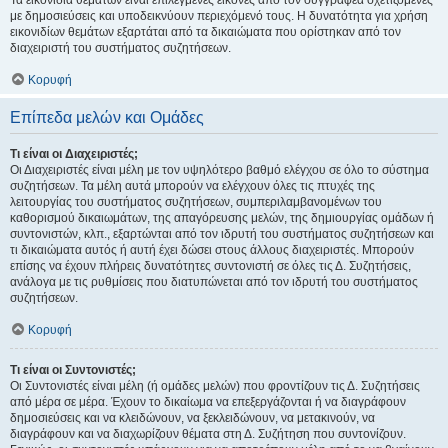
Τα εικονίδια θεμάτων είναι επιλεγμένες εικόνες από τον συγγραφέα σχετιζόμενες
με δημοσιεύσεις και υποδεικνύουν περιεχόμενό τους. Η δυνατότητα για χρήση
εικονιδίων θεμάτων εξαρτάται από τα δικαιώματα που ορίστηκαν από τον
διαχειριστή του συστήματος συζητήσεων.
Κορυφή
Επίπεδα μελών και Ομάδες
Τι είναι οι Διαχειριστές;
Οι Διαχειριστές είναι μέλη με τον υψηλότερο βαθμό ελέγχου σε όλο το σύστημα
συζητήσεων. Τα μέλη αυτά μπορούν να ελέγχουν όλες τις πτυχές της
λειτουργίας του συστήματος συζητήσεων, συμπεριλαμβανομένων του
καθορισμού δικαιωμάτων, της απαγόρευσης μελών, της δημιουργίας ομάδων ή
συντονιστών, κλπ., εξαρτώνται από τον ιδρυτή του συστήματος συζητήσεων και
τι δικαιώματα αυτός ή αυτή έχει δώσει στους άλλους διαχειριστές. Μπορούν
επίσης να έχουν πλήρεις δυνατότητες συντονιστή σε όλες τις Δ. Συζητήσεις,
ανάλογα με τις ρυθμίσεις που διατυπώνεται από τον ιδρυτή του συστήματος
συζητήσεων.
Κορυφή
Τι είναι οι Συντονιστές;
Οι Συντονιστές είναι μέλη (ή ομάδες μελών) που φροντίζουν τις Δ. Συζητήσεις
από μέρα σε μέρα. Έχουν το δικαίωμα να επεξεργάζονται ή να διαγράφουν
δημοσιεύσεις και να κλειδώνουν, να ξεκλειδώνουν, να μετακινούν, να
διαγράφουν και να διαχωρίζουν θέματα στη Δ. Συζήτηση που συντονίζουν.