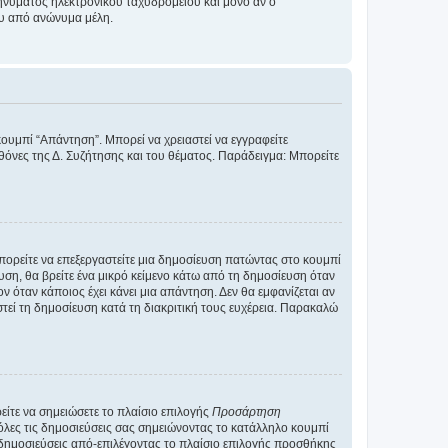
νύματος ηλεκτρονικού ταχυδρομείου και μόνο αν ο
ου από ανώνυμα μέλη.
κουμπί “Απάντηση”. Μπορεί να χρειαστεί να εγγραφείτε
οθόνες της Δ. Συζήτησης και του θέματος. Παράδειγμα: Μπορείτε
Μπορείτε να επεξεργαστείτε μια δημοσίευση πατώντας στο κουμπί
υση, θα βρείτε ένα μικρό κείμενο κάτω από τη δημοσίευση όταν
ν όταν κάποιος έχει κάνει μια απάντηση. Δεν θα εμφανίζεται αν
τεί τη δημοσίευση κατά τη διακριτική τους ευχέρεια. Παρακαλώ
ίτε να σημειώσετε το πλαίσιο επιλογής
Προσάρτηση
λες τις δημοσιεύσεις σας σημειώνοντας το κατάλληλο κουμπί
 δημοσιεύσεις από-επιλέγοντας το πλαίσιο επιλογής προσθήκης