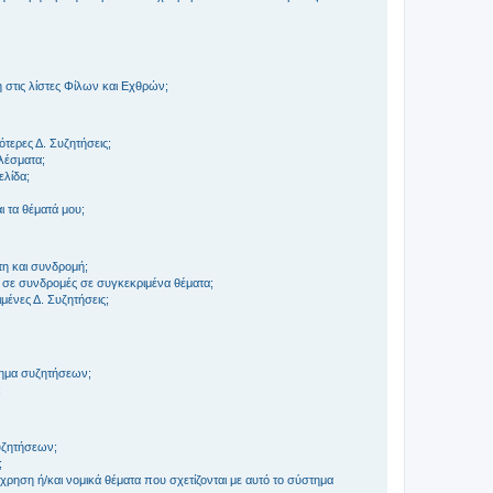
στις λίστες Φίλων και Εχθρών;
τερες Δ. Συζητήσεις;
ελέσματα;
ελίδα;
 τα θέματά μου;
τη και συνδρομή;
 σε συνδρομές σε συγκεκριμένα θέματα;
ένες Δ. Συζητήσεις;
τημα συζητήσεων;
;
συζητήσεων;
;
ρηση ή/και νομικά θέματα που σχετίζονται με αυτό το σύστημα