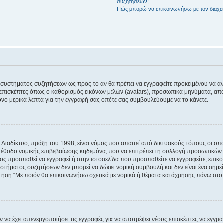
συζητήσεων;
Πώς μπορώ να επικοινωνήσω με τον διαχει
του συστήματος συζητήσεων ως προς το αν θα πρέπει να εγγραφείτε προκειμένου να 
ε επισκέπτες όπως ο καθορισμός εικόνων μελών (avatars), προσωπικά μηνύματα, 
μόνο μερικά λεπτά για την εγγραφή σας οπότε σας συμβουλεύουμε να το κάνετε.
ιαδίκτυο, πράξη του 1998, είναι νόμος που απαιτεί από δικτυακούς τόπους οι ο
μέθοδο νομικής επιβεβαίωσης κηδεμόνα, που να επιτρέπει τη συλλογή προσωπικών 
ποίος προσπαθεί να εγγραφεί ή στην ιστοσελίδα που προσπαθείτε να εγγραφείτε, επ
 συστήματος συζητήσεων δεν μπορεί να δώσει νομική συμβουλή και δεν είναι ένα ση
ώτηση “Με ποιόν θα επικοινωνήσω σχετικά με νομικά ή θέματα κατάχρησης πάνω στο
ν να έχει απενεργοποιήσει τις εγγραφές για να αποτρέψει νέους επισκέπτες να εγγ