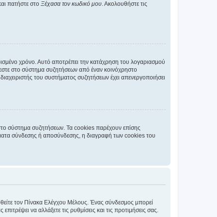
και πατήστε στο
Ξέχασα τον κωδικό μου
. Ακολουθήστε τις
ρισμένο χρόνο. Αυτό αποτρέπει την κατάχρηση του λογαριασμού
έεστε στο σύστημα συζητήσεων από έναν κοινόχρηστο
 ο διαχειριστής του συστήματος συζητήσεων έχει απενεργοποιήσει
στο σύστημα συζητήσεων. Τα cookies παρέχουν επίσης
ματα σύνδεσης ή αποσύνδεσης, η διαγραφή των cookies του
εφθείτε τον Πίνακα Ελέγχου Μέλους. Ένας σύνδεσμος μπορεί
ιτρέψει να αλλάξετε τις ρυθμίσεις και τις προτιμήσεις σας.