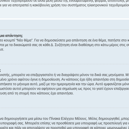
ονικού ταχυδρομείου σε άλλα μέλη μέσω της ενσωματωμένης φόρμας αποστολής μη
νεται για να αποτραπεί η κακόβουλη χρήση του συστήματος ηλεκτρονικού ταχυδρομεί
μια απάντηση;
στο κουμπί “Νέο θέμα”. Για να δημοσιεύσετε μια απάντηση σε ένα θέμα, πατήστε στο 
τα με τα δικαιώματά σας σε κάθε Δ. Συζήτηση είναι διαθέσιμη στο κάτω μέρος στις 
λπ.
;
νιστής, μπορείτε να επεξεργαστείτε ή να διαγράψετε μόνον τα δικά σας μηνύματα. 
μένο χρόνο αφότου έγινε η δημοσίευση. Αν κάποιος έχει ήδη απαντήσει στη δημοσίε
τήκατε το μήνυμα αυτό, μαζί με την ημερομηνία και την ώρα. Αυτό εμφανίζεται μόνο
 ωστόσο αυτοί μπορούν να αφήσουν μια σημείωση ως προς το γιατί έχουν επεξεργασ
υση από τη στιγμή που κάποιος έχει απαντήσει.
α δημιουργήσετε μια μέσω του Πίνακα Ελέγχου Μέλους. Μόλις δημιουργηθεί, μπορε
 υπογραφή σας. Μπορείτε επίσης να προσθέσετε μια υπογραφή ως προεπιλογή για ό
ορείτε και πάλι να αποτρέψετε να προστεθεί μια υπογραφή σε κάποιες μεμονωμένες