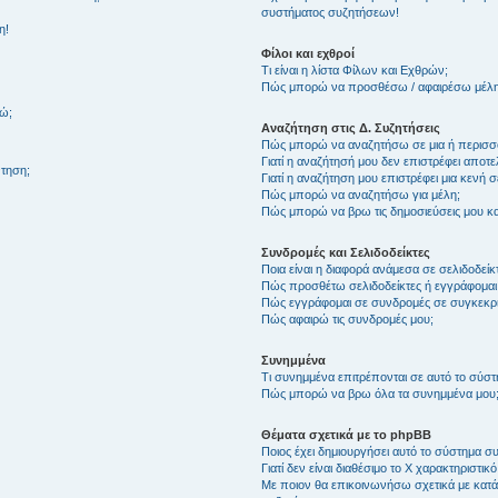
συστήματος συζητήσεων!
η!
Φίλοι και εχθροί
Τι είναι η λίστα Φίλων και Εχθρών;
Πώς μπορώ να προσθέσω / αφαιρέσω μέλη 
θώ;
Αναζήτηση στις Δ. Συζητήσεις
Πώς μπορώ να αναζητήσω σε μια ή περισσό
Γιατί η αναζήτησή μου δεν επιστρέφει αποτ
τηση;
Γιατί η αναζήτηση μου επιστρέφει μια κενή σ
Πώς μπορώ να αναζητήσω για μέλη;
Πώς μπορώ να βρω τις δημοσιεύσεις μου και
Συνδρομές και Σελιδοδείκτες
Ποια είναι η διαφορά ανάμεσα σε σελιδοδείκ
Πώς προσθέτω σελιδοδείκτες ή εγγράφομαι
Πώς εγγράφομαι σε συνδρομές σε συγκεκριμ
Πώς αφαιρώ τις συνδρομές μου;
Συνημμένα
Τι συνημμένα επιτρέπονται σε αυτό το σύσ
Πώς μπορώ να βρω όλα τα συνημμένα μου
Θέματα σχετικά με το phpBB
Ποιος έχει δημιουργήσει αυτό το σύστημα 
Γιατί δεν είναι διαθέσιμο το Χ χαρακτηριστικό
Με ποιον θα επικοινωνήσω σχετικά με κατάχ