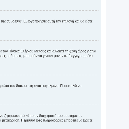
α της σύνδεσης
. Ενεργοποιήστε αυτή την επιλογή και θα είστε
τε τον Πίνακα Ελέγχου Μέλους και αλλάξτε τη ζώνη ώρας για να
ότερες ρυθμίσεις, μπορούν να γίνουν μόνον από εγγεγραμμένα
ο ρολόι του διακομιστή είναι εσφαλμένη. Παρακαλώ να
 να ζητήσετε από κάποιον διαχειριστή του συστήματος
έα μετάφραση. Περισσότερες πληροφορίες μπορείτε να βρείτε