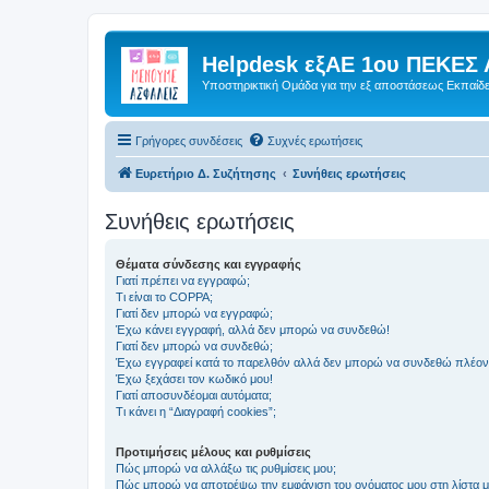
Helpdesk εξΑΕ 1ου ΠΕΚΕΣ 
Υποστηρικτική Ομάδα για την εξ αποστάσεως Εκπαίδ
Γρήγορες συνδέσεις
Συχνές ερωτήσεις
Ευρετήριο Δ. Συζήτησης
Συνήθεις ερωτήσεις
Συνήθεις ερωτήσεις
Θέματα σύνδεσης και εγγραφής
Γιατί πρέπει να εγγραφώ;
Τι είναι το COPPA;
Γιατί δεν μπορώ να εγγραφώ;
Έχω κάνει εγγραφή, αλλά δεν μπορώ να συνδεθώ!
Γιατί δεν μπορώ να συνδεθώ;
Έχω εγγραφεί κατά το παρελθόν αλλά δεν μπορώ να συνδεθώ πλέον
Έχω ξεχάσει τον κωδικό μου!
Γιατί αποσυνδέομαι αυτόματα;
Τι κάνει η “Διαγραφή cookies”;
Προτιμήσεις μέλους και ρυθμίσεις
Πώς μπορώ να αλλάξω τις ρυθμίσεις μου;
Πώς μπορώ να αποτρέψω την εμφάνιση του ονόματος μου στη λίστα 