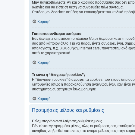
Μην πανικοβάλλεστε! Αν και ο κωδικός πρόσβασής σας δεν μπορ
οδηγίες και θα είστε σε θέση να συνδεθείτε πάλι σύντομα.
Ωστόσο, αν δεν είστε σε θέση να επαναφέρετε τον κωδικό πρόσ
Κορυφή
Γιατί αποσυνδέομαι αυτόματα;
Εάν δεν έχετε σημειώσει το πλαίσιο
Να με θυμάσαι
κατά τη σύνδ
σας από κάποιον άλλο. Για να παραμείνετε συνδεδεμένοι, σημει
υπολογιστή, π.χ. βιβλιοθήκη, internet cafe, πανεπιστημιακό ερ
αυτό το χαρακτηριστικό.
Κορυφή
Τι κάνει η “Διαγραφή cookies”;
Η “Διαγραφή cookies” διαγράφει τα cookies που έχουν δημιου
λειτουργίες όπως η παρακολούθηση αναγνωσμένων εάν είναι εν
συστήματος συζητήσεων ίσως βοηθήσει.
Κορυφή
Προτιμήσεις μέλους και ρυθμίσεις
Πώς μπορώ να αλλάξω τις ρυθμίσεις μου;
Εάν είστε εγγεγραμμένο μέλος, όλες οι ρυθμίσεις σας αποθηκε
συνήθως να βρεθεί πατώντας στο όνομα μέλους σας στην κορυφή