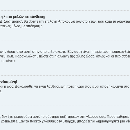
η λίστα μελών σε σύνδεση;
Δ. Συζήτησης”, θα βρείτε την επιλογή
Απόκρυψη των στοιχείων μου κατά τη διάρκει
ζεστε ως μέλος με απόκρυψη.
ζώνης ώρας από αυτή στην οποία βρίσκεστε. Εάν αυτή είναι η περίπτωση, επισκεφθεί
 Σίδνεϋ, κλπ. Παρακαλώ σημειώστε ότι η αλλαγή της ζώνης ώρας, όπως και οι περισσ
 το κάνετε.
ανθασμένη!
 και η ώρα εξακολουθεί να είναι λανθασμένη, τότε ή ώρα που είναι αποθηκευμένη στ
α.
νείς δεν έχει μεταφράσει αυτό το σύστημα συζητήσεων στη γλώσσα σας. Προσπαθήστε
χρειάζεστε. Εάν το πακέτο γλώσσας δεν υπάρχει, μπορείτε να δημιουργήσετε μια ν