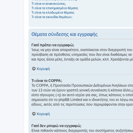
Τι είναι οι ανακοινώσεις;
Τι είναι τα επισημασμένα θέματα;
Τι είναι τα κλειδωμένα θέματα;
Τι είναι τα εικονίδια θεμάτων;
Θέματα σύνδεσης και εγγραφής
Γιατί πρέπει να εγγραφώ;
Ίσως να μην είναι απαραίτητο, εναπόκειται στον διαχειριστή 
πρόσβαση σε πρόσθετες υπηρεσίες που δεν είναι διαθέσιμες σ
και προς άλλα μέλη, ένταξη σε ομάδα μελών, κλπ. Χρειάζονται 
Κορυφή
Τι είναι το COPPA;
Το COPPA, ή Προστασία Προσωπικών Δεδομένων Ανηλίκων στο Δ
των 13 ετών να έχουν γραπτή γονική συναίνεση ή κάποια άλλη 
είστε σίγουρος (-η) αν αυτό ισχύει για σας, όπως κάποιος ο ο
σημειώστε ότι το phpBB Limited και ο ιδιοκτήτης του εν λόγω
είδους, εκτός από τις περιπτώσεις που περιγράφονται στην ερ
Κορυφή
Γιατί δεν μπορώ να εγγραφώ;
Είναι πιθανόν κάποιος διαχειριστής του συστήματος συζητήσεω