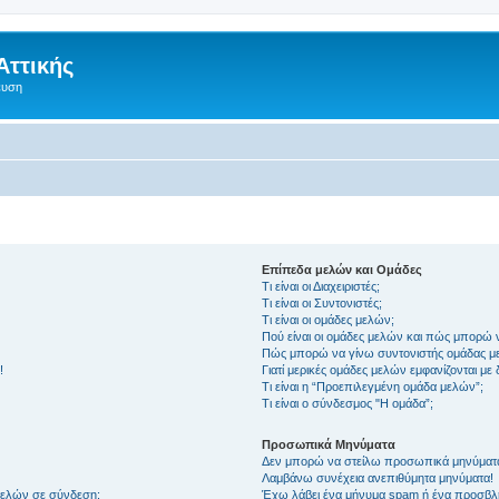
Αττικής
ευση
Επίπεδα μελών και Ομάδες
Τι είναι οι Διαχειριστές;
Τι είναι οι Συντονιστές;
Τι είναι οι ομάδες μελών;
Πού είναι οι ομάδες μελών και πώς μπορώ 
Πώς μπορώ να γίνω συντονιστής ομάδας μ
!
Γιατί μερικές ομάδες μελών εμφανίζονται με
Τι είναι η “Προεπιλεγμένη ομάδα μελών”;
Τι είναι ο σύνδεσμος "Η ομάδα”;
Προσωπικά Μηνύματα
Δεν μπορώ να στείλω προσωπικά μηνύματ
Λαμβάνω συνέχεια ανεπιθύμητα μηνύματα!
μελών σε σύνδεση;
Έχω λάβει ένα μήνυμα spam ή ένα προσβλη