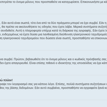
ην επιτρέπει το όνομα μέλους που προσπαθείτε να καταχωρίσετε. Επικοινωνήστε με κ
 Εάν αυτά είναι σωστά, τότε ένα από τα δύο πράγματα μπορεί να έχει συμβεί. Εάν 
ής, θα πρέπει να ακολουθήσετε τις οδηγίες που έχετε λάβει. Μερικά συστήματα συζητή
α συνδεθείτε. Αυτή η πληροφορία υπήρχε κατά τη διάρκεια της εγγραφής. Εάν έχετε
υ, ενδεχομένως να έχετε δώσει μια λανθασμένη διεύθυνση ηλεκτρονικού ταχυδρομείο
νση ηλεκτρονικού ταχυδρομείου που δώσατε είναι σωστή, προσπαθήστε να επικοινωνή
 συμβεί. Πρώτον, βεβαιωθείτε ότι το όνομα μέλους και ο κωδικός πρόσβασής σας ε
εν έχετε απαγορευθεί. Είναι επίσης πιθανό ο ιδιοκτήτης της ιστοσελίδας να έχει κάπ
θώ πλέον!
έγραψε τον λογαριασμό σας για κάποιο λόγο. Επίσης, πολλά συστήματα συζητήσεων
θος της βάσης δεδομένων. Εάν αυτό συμβαίνει, προσπαθήστε να εγγραφείτε ξανά και