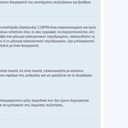
άποιον διαχειριστή του συστήματος συζητήσεων για βοήθεια.
η υποστήριξη διακήρυξης COPPA είναι ενεργοποιημένη και έχετε
σεων απαιτούν όλες οι νέες εγγραφές να ενεργοποιούνται, είτε
 λάβει ένα μήνυμα ηλεκτρονικού ταχυδρομείου, ακολουθήστε τις
υ ή το μήνυμα ηλεκτρονικού ταχυδρομείου, έχει μπλοκαριστεί
σετε με έναν διαχειριστή.
ίναι σωστά. Αν είναι σωστά, επικοινωνήστε με κάποιον
οιο σφάλμα στις ρυθμίσεις και να χρειάζεται να το διορθώσει.
 απομακρύνουν μέλη περιοδικά που δεν έχουν δημοσιεύσει
 να εμπλακείτε στις δημόσιες συζητήσεις.