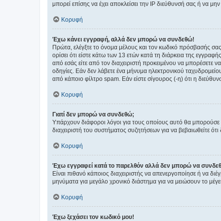
μπορεί επίσης να έχει αποκλείσει την IP διεύθυνσή σας ή να μ
Κορυφή
Έχω κάνει εγγραφή, αλλά δεν μπορώ να συνδεθώ!
Πρώτα, ελέγξτε το όνομα μέλους και τον κωδικό πρόσβασής σας.
ορίσει ότι είστε κάτω των 13 ετών κατά τη διάρκεια της εγγραφ
από εσάς είτε από τον διαχειριστή προκειμένου να μπορέσετε ν
οδηγίες. Εάν δεν λάβετε ένα μήνυμα ηλεκτρονικού ταχυδρομείο
από κάποιο φίλτρο spam. Εάν είστε σίγουρος (-η) ότι η διεύθυ
Κορυφή
Γιατί δεν μπορώ να συνδεθώ;
Υπάρχουν διάφοροι λόγοι για τους οποίους αυτό θα μπορούσε να
διαχειριστή του συστήματος συζητήσεων για να βεβαιωθείτε ότι δ
Κορυφή
Έχω εγγραφεί κατά το παρελθόν αλλά δεν μπορώ να συνδε
Είναι πιθανό κάποιος διαχειριστής να απενεργοποίησε ή να δι
μηνύματα για μεγάλο χρονικό διάστημα για να μειώσουν το μέγε
Κορυφή
Έχω ξεχάσει τον κωδικό μου!