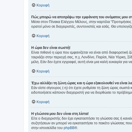
Κορυφή
Πώς μπορώ να αποτρέψω την εμφάνιση του ονόματος μου στ
Μέσα στον Πίνακα Ελέγχου Μέλους, στην καρτέλα “Προτιμήσεις 
ορατοί μόνο σε διαχειριστές, συντονιστές και εσάς. Θα υπολογί
Κορυφή
Η ώρα δεν είναι σωστή!
Είναι πιθανό η ώρα που εμφανίζεται να είναι από διαφορετική 
ταιριάζει στην περιοχή σας, π.χ. Λονδίνο, Παρίσι, Νέα Υόρκη,
μέλη. Εάν δεν έχετε εγγραφεί, αυτή είναι μια καλή ευκαιρία για να
Κορυφή
Έχω αλλάξει τη ζώνη ώρας και η ώρα εξακολουθεί να είναι λ
Εάν είστε σίγουρος (-η) ότι έχετε ρυθμίσει τη ζώνη ώρας σωστά
ειδοποιήσετε κάποιον διαχειριστή για να διορθώσει το πρόβλημ
Κορυφή
Η γλώσσα μου δεν είναι στη λίστα!
Είτε ο διαχειριστής δεν έχει εγκαταστήσει τη γλώσσα σας ή κα
συζητήσεων αν μπορεί να εγκαταστήσει το πακέτο γλώσσας που 
στην ιστοσελίδα του
phpBB
®.