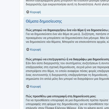
Μόνον εγγεγραμμένα μέλη μπορούν να στείλουν μήνυμα ηλεκτρ
διαχειριστής έχει ενεργοποιήσει αυτή τη δυνατότητα. Αυτό γί
Κορυφή
Θέματα δημοσίευσης
Πώς μπορώ να δημιουργήσω ένα νέο θέμα ή να δημοσιεύσω 
Για να δημοσιεύσετε ένα νέο θέμα σε μια Δ. Συζήτηση, πατήστε 
προκειμένου να μπορέσετε να δημοσιεύσετε ένα μήνυμα. Μια λίσ
να δημοσιεύετε νέα θέματα, Μπορείτε να επισυνάπτετε αρχεία, κ
Κορυφή
Πώς μπορώ να επεξεργαστώ ή να διαγράψω μια δημοσίευση
Εάν δεν είστε διαχειριστής του συστήματος συζητήσεων ή συντο
επεξεργασίας στη σχετική δημοσίευση, συχνά μόνο για περιορισ
επιστρέψετε στο θέμα, το οποίο αναφέρει πόσες φορές επεξεργασ
ένας συντονιστής ή διαχειριστής επεξεργάστηκε τη δημοσίευση,
σημειώστε ότι απλά μέλη δεν μπορεί να διαγράψουν μια δημοσίε
Κορυφή
Πώς προσθέτω μια υπογραφή στη δημοσίευση μου;
Για να προσθέσετε υπογραφή σε μια δημοσίευση πρέπει πρώτα ν
υπογραφής
στη φόρμα της δημοσίευσης για να προσθέσετε την
επιλογής στον Πίνακα Ελέγχου Μέλους. Εάν το κάνετε αυτό, μπ