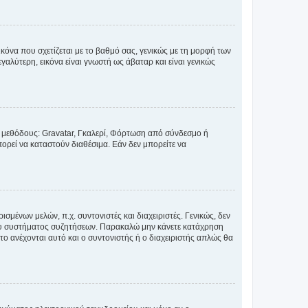
κόνα που σχετίζεται με το βαθμό σας, γενικώς με τη μορφή των
αλύτερη, εικόνα είναι γνωστή ως άβαταρ και είναι γενικώς
ς μεθόδους: Gravatar, Γκαλερί, Φόρτωση από σύνδεσμο ή
ορεί να καταστούν διαθέσιμα. Εάν δεν μπορείτε να
σμένων μελών, π.χ. συντονιστές και διαχειριστές. Γενικώς, δεν
του συστήματος συζητήσεων. Παρακαλώ μην κάνετε κατάχρηση
ο ανέχονται αυτό και ο συντονιστής ή ο διαχειριστής απλώς θα