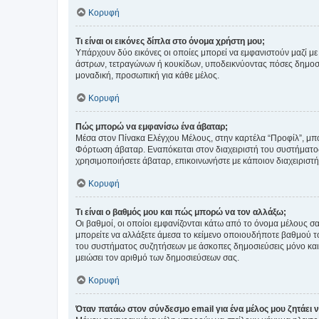
Κορυφή
Τι είναι οι εικόνες δίπλα στο όνομα χρήστη μου;
Υπάρχουν δύο εικόνες οι οποίες μπορεί να εμφανιστούν μαζί με
άστρων, τετραγώνων ή κουκίδων, υποδεικνύοντας πόσες δημοσιεύ
μοναδική, προσωπική για κάθε μέλος.
Κορυφή
Πώς μπορώ να εμφανίσω ένα άβαταρ;
Μέσα στον Πίνακα Ελέγχου Μέλους, στην καρτέλα “Προφίλ”, μπο
Φόρτωση άβαταρ. Εναπόκειται στον διαχειριστή του συστήματος 
χρησιμοποιήσετε άβαταρ, επικοινωνήστε με κάποιον διαχειριστ
Κορυφή
Τι είναι ο βαθμός μου και πώς μπορώ να τον αλλάξω;
Οι βαθμοί, οι οποίοι εμφανίζονται κάτω από το όνομα μέλους σα
μπορείτε να αλλάξετε άμεσα το κείμενο οποιουδήποτε βαθμού 
του συστήματος συζητήσεων με άσκοπες δημοσιεύσεις μόνο και 
μειώσει τον αριθμό των δημοσιεύσεων σας.
Κορυφή
Όταν πατάω στον σύνδεσμο email για ένα μέλος μου ζητάει 