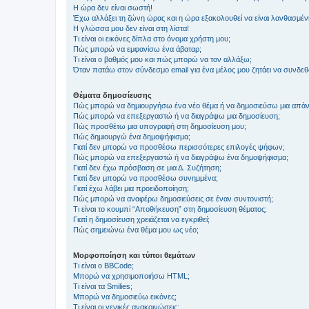
Η ώρα δεν είναι σωστή!
Έχω αλλάξει τη ζώνη ώρας και η ώρα εξακολουθεί να είναι λανθασμέν
Η γλώσσα μου δεν είναι στη λίστα!
Τι είναι οι εικόνες δίπλα στο όνομα χρήστη μου;
Πώς μπορώ να εμφανίσω ένα άβαταρ;
Τι είναι ο βαθμός μου και πώς μπορώ να τον αλλάξω;
Όταν πατάω στον σύνδεσμο email για ένα μέλος μου ζητάει να συνδε
Θέματα δημοσίευσης
Πώς μπορώ να δημιουργήσω ένα νέο θέμα ή να δημοσιεύσω μια απάν
Πώς μπορώ να επεξεργαστώ ή να διαγράψω μια δημοσίευση;
Πώς προσθέτω μια υπογραφή στη δημοσίευση μου;
Πώς δημιουργώ ένα δημοψήφισμα;
Γιατί δεν μπορώ να προσθέσω περισσότερες επιλογές ψήφων;
Πώς μπορώ να επεξεργαστώ ή να διαγράψω ένα δημοψήφισμα;
Γιατί δεν έχω πρόσβαση σε μια Δ. Συζήτηση;
Γιατί δεν μπορώ να προσθέσω συνημμένα;
Γιατί έχω λάβει μια προειδοποίηση;
Πώς μπορώ να αναφέρω δημοσιεύσεις σε έναν συντονιστή;
Τι είναι το κουμπί “Αποθήκευση” στη δημοσίευση θέματος;
Γιατί η δημοσίευση χρειάζεται να εγκριθεί;
Πώς σημειώνω ένα θέμα μου ως νέο;
Μορφοποίηση και τύποι θεμάτων
Τι είναι ο BBCode;
Μπορώ να χρησιμοποιήσω HTML;
Τι είναι τα Smilies;
Μπορώ να δημοσιεύω εικόνες;
Τι είναι οι γενικές ανακοινώσεις;