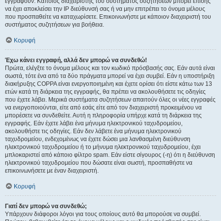
εγγραφούν. Κάποιος διαχειριστής του συστήματος συζητήσεων μπορεί επίσης
να έχει αποκλείσει την IP διεύθυνσή σας ή να μην επιτρέπει το όνομα μέλους
που προσπαθείτε να καταχωρίσετε. Επικοινωνήστε με κάποιον διαχειριστή του
συστήματος συζητήσεων για βοήθεια.
Κορυφή
Έχω κάνει εγγραφή, αλλά δεν μπορώ να συνδεθώ!
Πρώτα, ελέγξτε το όνομα μέλους και τον κωδικό πρόσβασής σας. Εάν αυτά είναι
σωστά, τότε ένα από τα δύο πράγματα μπορεί να έχει συμβεί. Εάν η υποστήριξη
διακήρυξης COPPA είναι ενεργοποιημένη και έχετε ορίσει ότι είστε κάτω των 13
ετών κατά τη διάρκεια της εγγραφής, θα πρέπει να ακολουθήσετε τις οδηγίες
που έχετε λάβει. Μερικά συστήματα συζητήσεων απαιτούν όλες οι νέες εγγραφές
να ενεργοποιούνται, είτε από εσάς είτε από τον διαχειριστή προκειμένου να
μπορέσετε να συνδεθείτε. Αυτή η πληροφορία υπήρχε κατά τη διάρκεια της
εγγραφής. Εάν έχετε λάβει ένα μήνυμα ηλεκτρονικού ταχυδρομείου,
ακολουθήστε τις οδηγίες. Εάν δεν λάβετε ένα μήνυμα ηλεκτρονικού
ταχυδρομείου, ενδεχομένως να έχετε δώσει μια λανθασμένη διεύθυνση
ηλεκτρονικού ταχυδρομείου ή το μήνυμα ηλεκτρονικού ταχυδρομείου, έχει
μπλοκαριστεί από κάποιο φίλτρο spam. Εάν είστε σίγουρος (-η) ότι η διεύθυνση
ηλεκτρονικού ταχυδρομείου που δώσατε είναι σωστή, προσπαθήστε να
επικοινωνήσετε με έναν διαχειριστή.
Κορυφή
Γιατί δεν μπορώ να συνδεθώ;
Υπάρχουν διάφοροι λόγοι για τους οποίους αυτό θα μπορούσε να συμβεί.