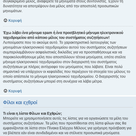
συγκεκριμένο μέλος, αναφέρετε τα μηνύματα στους συντονιστές. Έχουν τη
δυνατότητα να αποτρέψουν ένα μέλος από την αποστολή προσωπικών
μηνυμάτων.
Κορυφή
Έχω λάβει ένα μήνυμα spam ή ένα προσβλητικό μήνυμα ηλεκτρονικού
ταχυδρομείου από κάποιο μέλος του συστήματος συζητήσεων!
Λυπούμαστε που το ακούμε αυτό. Το χαρακτηριστικό λειτουργίας των
μηνυμάτων ηλεκτρονικού ταχυδρομείου αυτού του συστήματος συζητήσεων
συμπεριλαμβάνουν ασφαλιστικές δικλείδες για να προσπαθήσουμε και να
παρακολουθήσουμε μέλη που αποστέλλουν τέτοια μηνύματα, οπότε στείλτε
μήνυμα ηλεκτρονικού ταχυδρομείου στον διαχειριστή του συστήματος
συζητήσεων με πλήρες αντίγραφο του μηνύματος που λάβατε. Είναι πολύ
σημαντικό να υπάρχουν οι κεφαλίδες που περιέχουν τα στοιχεία του μέλους το
οποίο απέστειλε το μήνυμα ηλεκτρονικού ταχυδρομείου. Ο διαχειριστής του
συστήματος συζητήσεων μπορεί στη συνέχεια να λάβει μέτρα.
Κορυφή
Φίλοι και εχθροί
Τι είναι η λίστα Φίλων και Εχθρών;
Μπορείτε να χρησιμοποιήσετε αυτές τις λίστες για να οργανώσετε τα μέλη του
συστήματος συζητήσεων. Τα μέλη που προστίθενται στη λίστα φίλων σας θα
εμφανίζονται σε λίστα στον Πίνακα Ελέγχου Μέλους για γρήγορη πρόσβαση για
να βλέπετε εάν είναι συνδεδεμένοι και να στέλνετε προσωπικά μηνύματα.