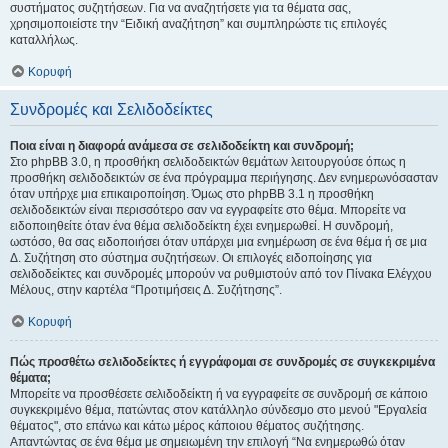
συστήματος συζητήσεων. Για να αναζητήσετε για τα θέματα σας,
χρησιμοποιείστε την “Ειδική αναζήτηση” και συμπληρώστε τις επιλογές
καταλλήλως.
Κορυφή
Συνδρομές και Σελιδοδείκτες
Ποια είναι η διαφορά ανάμεσα σε σελιδοδείκτη και συνδρομή;
Στο phpBB 3.0, η προσθήκη σελιδοδεικτών θεμάτων λειτουργούσε όπως η
προσθήκη σελιδοδεικτών σε ένα πρόγραμμα περιήγησης. Δεν ενημερωνόσασταν
όταν υπήρχε μια επικαιροποίηση. Όμως στο phpBB 3.1 η προσθήκη
σελιδοδεικτών είναι περισσότερο σαν να εγγραφείτε στο θέμα. Μπορείτε να
ειδοποιηθείτε όταν ένα θέμα σελιδοδείκτη έχει ενημερωθεί. Η συνδρομή,
ωστόσο, θα σας ειδοποιήσει όταν υπάρχει μια ενημέρωση σε ένα θέμα ή σε μια
Δ. Συζήτηση στο σύστημα συζητήσεων. Οι επιλογές ειδοποίησης για
σελιδοδείκτες και συνδρομές μπορούν να ρυθμιστούν από τον Πίνακα Ελέγχου
Μέλους, στην καρτέλα “Προτιμήσεις Δ. Συζήτησης”.
Κορυφή
Πώς προσθέτω σελιδοδείκτες ή εγγράφομαι σε συνδρομές σε συγκεκριμένα
θέματα;
Μπορείτε να προσθέσετε σελιδοδείκτη ή να εγγραφείτε σε συνδρομή σε κάποιο
συγκεκριμένο θέμα, πατώντας στον κατάλληλο σύνδεσμο στο μενού "Εργαλεία
θέματος", στο επάνω και κάτω μέρος κάποιου θέματος συζήτησης.
Απαντώντας σε ένα θέμα με σημειωμένη την επιλογή “Να ενημερωθώ όταν