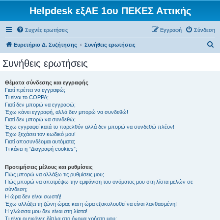
Helpdesk εξΑΕ 1ου ΠΕΚΕΣ Αττικής
Συχνές ερωτήσεις
Εγγραφή
Σύνδεση
Α
Ευρετήριο Δ. Συζήτησης
Συνήθεις ερωτήσεις
ν
Συνήθεις ερωτήσεις
α
ζ
Θέματα σύνδεσης και εγγραφής
Γιατί πρέπει να εγγραφώ;
ή
Τι είναι το COPPA;
τ
Γιατί δεν μπορώ να εγγραφώ;
Έχω κάνει εγγραφή, αλλά δεν μπορώ να συνδεθώ!
η
Γιατί δεν μπορώ να συνδεθώ;
Έχω εγγραφεί κατά το παρελθόν αλλά δεν μπορώ να συνδεθώ πλέον!
σ
Έχω ξεχάσει τον κωδικό μου!
η
Γιατί αποσυνδέομαι αυτόματα;
Τι κάνει η “Διαγραφή cookies”;
Προτιμήσεις μέλους και ρυθμίσεις
Πώς μπορώ να αλλάξω τις ρυθμίσεις μου;
Πώς μπορώ να αποτρέψω την εμφάνιση του ονόματος μου στη λίστα μελών σε
σύνδεση;
Η ώρα δεν είναι σωστή!
Έχω αλλάξει τη ζώνη ώρας και η ώρα εξακολουθεί να είναι λανθασμένη!
Η γλώσσα μου δεν είναι στη λίστα!
Τι είναι οι εικόνες δίπλα στο όνομα χρήστη μου;