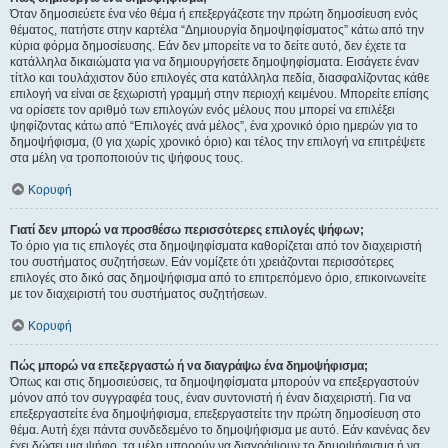
Όταν δημοσιεύετε ένα νέο θέμα ή επεξεργάζεστε την πρώτη δημοσίευση ενός
θέματος, πατήστε στην καρτέλα “Δημιουργία δημοψηφίσματος” κάτω από την
κύρια φόρμα δημοσίευσης. Εάν δεν μπορείτε να το δείτε αυτό, δεν έχετε τα
κατάλληλα δικαιώματα για να δημιουργήσετε δημοψηφίσματα. Εισάγετε έναν
τίτλο και τουλάχιστον δύο επιλογές στα κατάλληλα πεδία, διασφαλίζοντας κάθε
επιλογή να είναι σε ξεχωριστή γραμμή στην περιοχή κειμένου. Μπορείτε επίσης
να ορίσετε τον αριθμό των επιλογών ενός μέλους που μπορεί να επιλέξει
ψηφίζοντας κάτω από “Επιλογές ανά μέλος”, ένα χρονικό όριο ημερών για το
δημοψήφισμα, (0 για χωρίς χρονικό όριο) και τέλος την επιλογή να επιτρέψετε
στα μέλη να τροποποιούν τις ψήφους τους.
Κορυφή
Γιατί δεν μπορώ να προσθέσω περισσότερες επιλογές ψήφων;
Το όριο για τις επιλογές στα δημοψηφίσματα καθορίζεται από τον διαχειριστή
του συστήματος συζητήσεων. Εάν νομίζετε ότι χρειάζονται περισσότερες
επιλογές στο δικό σας δημοψήφισμα από το επιτρεπόμενο όριο, επικοινωνείτε
με τον διαχειριστή του συστήματος συζητήσεων.
Κορυφή
Πώς μπορώ να επεξεργαστώ ή να διαγράψω ένα δημοψήφισμα;
Όπως και στις δημοσιεύσεις, τα δημοψηφίσματα μπορούν να επεξεργαστούν
μόνον από τον συγγραφέα τους, έναν συντονιστή ή έναν διαχειριστή. Για να
επεξεργαστείτε ένα δημοψήφισμα, επεξεργαστείτε την πρώτη δημοσίευση στο
θέμα. Αυτή έχει πάντα συνδεδεμένο το δημοψήφισμα με αυτό. Εάν κανένας δεν
έχει δώσει μια ψήφο, τα μέλη μπορούν να διαγράψουν το δημοψήφισμα ή να