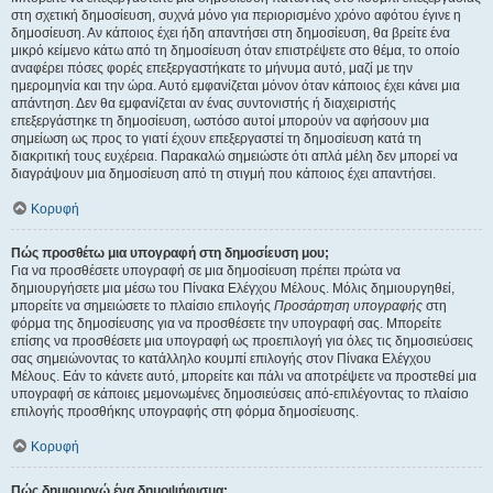
στη σχετική δημοσίευση, συχνά μόνο για περιορισμένο χρόνο αφότου έγινε η
δημοσίευση. Αν κάποιος έχει ήδη απαντήσει στη δημοσίευση, θα βρείτε ένα
μικρό κείμενο κάτω από τη δημοσίευση όταν επιστρέψετε στο θέμα, το οποίο
αναφέρει πόσες φορές επεξεργαστήκατε το μήνυμα αυτό, μαζί με την
ημερομηνία και την ώρα. Αυτό εμφανίζεται μόνον όταν κάποιος έχει κάνει μια
απάντηση. Δεν θα εμφανίζεται αν ένας συντονιστής ή διαχειριστής
επεξεργάστηκε τη δημοσίευση, ωστόσο αυτοί μπορούν να αφήσουν μια
σημείωση ως προς το γιατί έχουν επεξεργαστεί τη δημοσίευση κατά τη
διακριτική τους ευχέρεια. Παρακαλώ σημειώστε ότι απλά μέλη δεν μπορεί να
διαγράψουν μια δημοσίευση από τη στιγμή που κάποιος έχει απαντήσει.
Κορυφή
Πώς προσθέτω μια υπογραφή στη δημοσίευση μου;
Για να προσθέσετε υπογραφή σε μια δημοσίευση πρέπει πρώτα να
δημιουργήσετε μια μέσω του Πίνακα Ελέγχου Μέλους. Μόλις δημιουργηθεί,
μπορείτε να σημειώσετε το πλαίσιο επιλογής
Προσάρτηση υπογραφής
στη
φόρμα της δημοσίευσης για να προσθέσετε την υπογραφή σας. Μπορείτε
επίσης να προσθέσετε μια υπογραφή ως προεπιλογή για όλες τις δημοσιεύσεις
σας σημειώνοντας το κατάλληλο κουμπί επιλογής στον Πίνακα Ελέγχου
Μέλους. Εάν το κάνετε αυτό, μπορείτε και πάλι να αποτρέψετε να προστεθεί μια
υπογραφή σε κάποιες μεμονωμένες δημοσιεύσεις από-επιλέγοντας το πλαίσιο
επιλογής προσθήκης υπογραφής στη φόρμα δημοσίευσης.
Κορυφή
Πώς δημιουργώ ένα δημοψήφισμα;