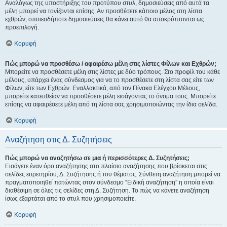
Αναλόγως της υποστήριξης του προτύπου στυλ, δημοσιεύσεις από αυτά τα
μέλη μπορεί να τονίζονται επίσης. Αν προσθέσετε κάποιο μέλος στη λίστα
εχθρών, οποιεσδήποτε δημοσιεύσεις θα κάνει αυτό θα αποκρύπτονται ως
προεπιλογή.
Κορυφή
Πώς μπορώ να προσθέσω / αφαιρέσω μέλη στις λίστες Φίλων και Εχθρών;
Μπορείτε να προσθέσετε μέλη στις λίστες με δύο τρόπους. Στο προφίλ του κάθε
μέλους, υπάρχει ένας σύνδεσμος για να το προσθέσετε στη λίστα σας είτε των
Φίλων, είτε των Εχθρών. Εναλλακτικά, από τον Πίνακα Ελέγχου Μέλους,
μπορείτε κατευθείαν να προσθέσετε μέλη εισάγοντας το όνομα τους. Μπορείτε
επίσης να αφαιρέσετε μέλη από τη λίστα σας χρησιμοποιώντας την ίδια σελίδα.
Κορυφή
Αναζήτηση στις Δ. Συζητήσεις
Πώς μπορώ να αναζητήσω σε μια ή περισσότερες Δ. Συζητήσεις;
Εισάγετε έναν όρο αναζήτησης στο πλαίσιο αναζήτησης που βρίσκεται στις
σελίδες ευρετηρίου, Δ. Συζήτησης ή του θέματος. Σύνθετη αναζήτηση μπορεί να
πραγματοποιηθεί πατώντας στον σύνδεσμο “Ειδική αναζήτηση” η οποία είναι
διαθέσιμη σε όλες τις σελίδες στη Δ. Συζήτηση. Το πώς να κάνετε αναζήτηση
ίσως εξαρτάται από το στυλ που χρησιμοποιείτε.
Κορυφή