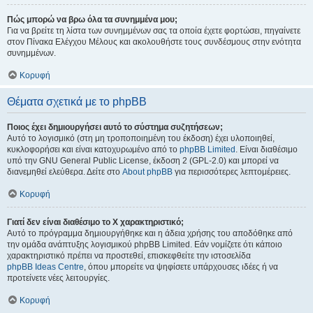
Πώς μπορώ να βρω όλα τα συνημμένα μου;
Για να βρείτε τη λίστα των συνημμένων σας τα οποία έχετε φορτώσει, πηγαίνετε
στον Πίνακα Ελέγχου Μέλους και ακολουθήστε τους συνδέσμους στην ενότητα
συνημμένων.
Κορυφή
Θέματα σχετικά με το phpBB
Ποιος έχει δημιουργήσει αυτό το σύστημα συζητήσεων;
Αυτό το λογισμικό (στη μη τροποποιημένη του έκδοση) έχει υλοποιηθεί,
κυκλοφορήσει και είναι κατοχυρωμένο από το
phpBB Limited
. Είναι διαθέσιμο
υπό την GNU General Public License, έκδοση 2 (GPL-2.0) και μπορεί να
διανεμηθεί ελεύθερα. Δείτε στο
About phpBB
για περισσότερες λεπτομέρειες.
Κορυφή
Γιατί δεν είναι διαθέσιμο το Χ χαρακτηριστικό;
Αυτό το πρόγραμμα δημιουργήθηκε και η άδεια χρήσης του αποδόθηκε από
την ομάδα ανάπτυξης λογισμικού phpBB Limited. Εάν νομίζετε ότι κάποιο
χαρακτηριστικό πρέπει να προστεθεί, επισκεφθείτε την ιστοσελίδα
phpBB Ideas Centre
, όπου μπορείτε να ψηφίσετε υπάρχουσες ιδέες ή να
προτείνετε νέες λειτουργίες.
Κορυφή