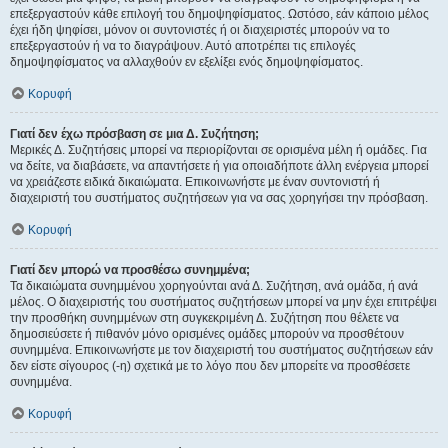
επεξεργαστούν κάθε επιλογή του δημοψηφίσματος. Ωστόσο, εάν κάποιο μέλος
έχει ήδη ψηφίσει, μόνον οι συντονιστές ή οι διαχειριστές μπορούν να το
επεξεργαστούν ή να το διαγράψουν. Αυτό αποτρέπει τις επιλογές
δημοψηφίσματος να αλλαχθούν εν εξελίξει ενός δημοψηφίσματος.
Κορυφή
Γιατί δεν έχω πρόσβαση σε μια Δ. Συζήτηση;
Μερικές Δ. Συζητήσεις μπορεί να περιορίζονται σε ορισμένα μέλη ή ομάδες. Για
να δείτε, να διαβάσετε, να απαντήσετε ή για οποιαδήποτε άλλη ενέργεια μπορεί
να χρειάζεστε ειδικά δικαιώματα. Επικοινωνήστε με έναν συντονιστή ή
διαχειριστή του συστήματος συζητήσεων για να σας χορηγήσει την πρόσβαση.
Κορυφή
Γιατί δεν μπορώ να προσθέσω συνημμένα;
Τα δικαιώματα συνημμένου χορηγούνται ανά Δ. Συζήτηση, ανά ομάδα, ή ανά
μέλος. Ο διαχειριστής του συστήματος συζητήσεων μπορεί να μην έχει επιτρέψει
την προσθήκη συνημμένων στη συγκεκριμένη Δ. Συζήτηση που θέλετε να
δημοσιεύσετε ή πιθανόν μόνο ορισμένες ομάδες μπορούν να προσθέτουν
συνημμένα. Επικοινωνήστε με τον διαχειριστή του συστήματος συζητήσεων εάν
δεν είστε σίγουρος (-η) σχετικά με το λόγο που δεν μπορείτε να προσθέσετε
συνημμένα.
Κορυφή