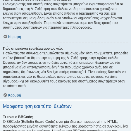
Ο διαχειριστής του συστήματος συζητήσεων μπορεί να έχει αποφασίσει ότι οι
δημοσιεύσεις στη Δ. Συζήτηση που θέλετε να δημοσιεύσετε να χρειάζονται
έλεγχο πριν υποβληθούν. Είναι επίσης πιθανό ο διαχειριστής να σας έχει
τοποθετήσει σε μια ομάδα μελών των οποίων οι δημοσιεύσεις να χρειάζονται
έλεγχο πριν υποβληθούν. Παρακαλώ επικοινωνείτε με τον διαχειριστή του
συστήματος συζητήσεων για περισσότερες πληροφορίες.
Κορυφή
Πώς σημειώνω ένα θέμα μου ως νέο;
Πατώντας στο σύνδεσμο “Σημειώστε το θέμα ως νέο” όταν τον βλέπετε, μπορείτε
να “ανεβάσετε” το θέμα στην κορυφή της Δ. Συζήτησης στην πρώτη σελίδα.
Ωστόσο, αν δεν μπορείτε να το δείτε αυτό, τότε η σημείωση θεμάτων ως νέα
μπορεί να είναι απενεργοποιημένη ή το περιθώριο χρόνου ανάμεσα σε
σημειώσεις θεμάτων ως νέα δεν έχει ακόμη επιτευχθεί. Είναι επίσης δυνατόν να
σημειώσετε ως νέο το θέμα απλώς απαντώντας σε αυτό, ωστόσο, να είστε
σίγουρος (-η) ότι ακολουθείτε τους κανόνες του συστήματος συζητήσεων όταν
το κάνετε αυτό.
Κορυφή
Μορφοποίηση και τύποι θεμάτων
Τι είναι ο BBCode;
Ο BBCode (Bulletin Board Code) είναι μία ιδιαίτερη εφαρμογή της HTML,
προσφέροντας μεγάλη δυνατότητα ελέγχου της μορφοποίησης σε συγκεκριμένα