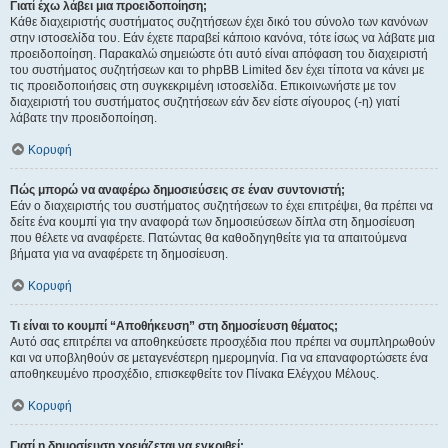
Γιατί έχω λάβει μια προειδοποίηση;
Κάθε διαχειριστής συστήματος συζητήσεων έχει δικό του σύνολο των κανόνων
στην ιστοσελίδα του. Εάν έχετε παραβεί κάποιο κανόνα, τότε ίσως να λάβατε μια
προειδοποίηση. Παρακαλώ σημειώστε ότι αυτό είναι απόφαση του διαχειριστή
του συστήματος συζητήσεων και το phpBB Limited δεν έχει τίποτα να κάνει με
τις προειδοποιήσεις στη συγκεκριμένη ιστοσελίδα. Επικοινωνήστε με τον
διαχειριστή του συστήματος συζητήσεων εάν δεν είστε σίγουρος (-η) γιατί
λάβατε την προειδοποίηση.
Κορυφή
Πώς μπορώ να αναφέρω δημοσιεύσεις σε έναν συντονιστή;
Εάν ο διαχειριστής του συστήματος συζητήσεων το έχει επιτρέψει, θα πρέπει να
δείτε ένα κουμπί για την αναφορά των δημοσιεύσεων δίπλα στη δημοσίευση
που θέλετε να αναφέρετε. Πατώντας θα καθοδηγηθείτε για τα απαιτούμενα
βήματα για να αναφέρετε τη δημοσίευση.
Κορυφή
Τι είναι το κουμπί “Αποθήκευση” στη δημοσίευση θέματος;
Αυτό σας επιτρέπει να αποθηκεύσετε προσχέδια που πρέπει να συμπληρωθούν
και να υποβληθούν σε μεταγενέστερη ημερομηνία. Για να επαναφορτώσετε ένα
αποθηκευμένο προσχέδιο, επισκεφθείτε τον Πίνακα Ελέγχου Μέλους.
Κορυφή
Γιατί η δημοσίευση χρειάζεται να εγκριθεί;