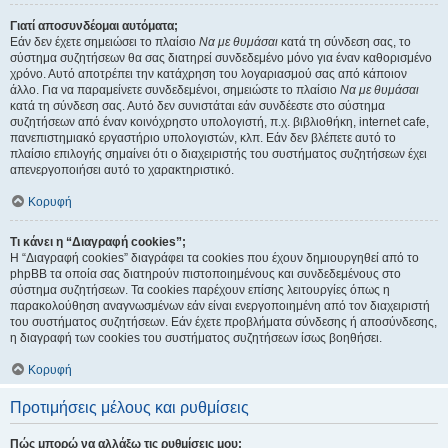
Γιατί αποσυνδέομαι αυτόματα;
Εάν δεν έχετε σημειώσει το πλαίσιο
Να με θυμάσαι
κατά τη σύνδεση σας, το
σύστημα συζητήσεων θα σας διατηρεί συνδεδεμένο μόνο για έναν καθορισμένο
χρόνο. Αυτό αποτρέπει την κατάχρηση του λογαριασμού σας από κάποιον
άλλο. Για να παραμείνετε συνδεδεμένοι, σημειώστε το πλαίσιο
Να με θυμάσαι
κατά τη σύνδεση σας. Αυτό δεν συνιστάται εάν συνδέεστε στο σύστημα
συζητήσεων από έναν κοινόχρηστο υπολογιστή, π.χ. βιβλιοθήκη, internet cafe,
πανεπιστημιακό εργαστήριο υπολογιστών, κλπ. Εάν δεν βλέπετε αυτό το
πλαίσιο επιλογής σημαίνει ότι ο διαχειριστής του συστήματος συζητήσεων έχει
απενεργοποιήσει αυτό το χαρακτηριστικό.
Κορυφή
Τι κάνει η “Διαγραφή cookies”;
Η “Διαγραφή cookies” διαγράφει τα cookies που έχουν δημιουργηθεί από το
phpBB τα οποία σας διατηρούν πιστοποιημένους και συνδεδεμένους στο
σύστημα συζητήσεων. Τα cookies παρέχουν επίσης λειτουργίες όπως η
παρακολούθηση αναγνωσμένων εάν είναι ενεργοποιημένη από τον διαχειριστή
του συστήματος συζητήσεων. Εάν έχετε προβλήματα σύνδεσης ή αποσύνδεσης,
η διαγραφή των cookies του συστήματος συζητήσεων ίσως βοηθήσει.
Κορυφή
Προτιμήσεις μέλους και ρυθμίσεις
Πώς μπορώ να αλλάξω τις ρυθμίσεις μου;