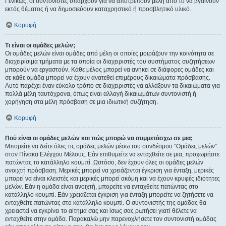
Γενικώς, οι συντονιστές υπάρχουν για να αποτρέπουν μέλη από το να βγαίνουν
εκτός θέματος ή να δημοσιεύουν καταχρηστικό ή προσβλητικό υλικό.
Κορυφή
Τι είναι οι ομάδες μελών;
Οι ομάδες μελών είναι ομάδες από μέλη οι οποίες μοιράζουν την κοινότητα σε
διαχειρίσιμα τμήματα με τα οποία οι διαχειριστές του συστήματος συζητήσεων
μπορούν να εργαστούν. Κάθε μέλος μπορεί να ανήκει σε διάφορες ομάδες και
σε κάθε ομάδα μπορεί να έχουν ανατεθεί επιμέρους δικαιώματα πρόσβασης.
Αυτό παρέχει έναν εύκολο τρόπο σε διαχειριστές να αλλάξουν τα δικαιώματα για
πολλά μέλη ταυτόχρονα, όπως είναι αλλαγή δικαιωμάτων συντονιστή ή
χορήγηση στα μέλη πρόσβαση σε μια ιδιωτική συζήτηση.
Κορυφή
Πού είναι οι ομάδες μελών και πώς μπορώ να συμμετάσχω σε μια;
Μπορείτε να δείτε όλες τις ομάδες μελών μέσω του συνδέσμου “Ομάδες μελών”
στον Πίνακα Ελέγχου Μέλους. Εάν επιθυμείτε να ενταχθείτε σε μια, προχωρήστε
πατώντας το κατάλληλο κουμπί. Ωστόσο, δεν έχουν όλες οι ομάδες μελών
ανοιχτή πρόσβαση. Μερικές μπορεί να χρειάζονται έγκριση για ένταξη, μερικές
μπορεί να είναι κλειστές και μερικές μπορεί ακόμη και να έχουν κρυφές ιδιότητες
μελών. Εάν η ομάδα είναι ανοιχτή, μπορείτε να ενταχθείτε πατώντας στο
κατάλληλο κουμπί. Εάν χρειάζεται έγκριση για ένταξη μπορείτε να ζητήσετε να
ενταχθείτε πατώντας στο κατάλληλο κουμπί. Ο συντονιστής της ομάδας θα
χρειαστεί να εγκρίνει το αίτημα σας και ίσως σας ρωτήσει γιατί θέλετε να
ενταχθείτε στην ομάδα. Παρακαλώ μην παρενοχλήσετε τον συντονιστή ομάδας