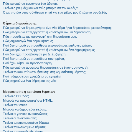
Πώς μπορώ να εμφανίσω ένα άβαταρ;
Τι είναι ο βαθμός μου και πώς μπορώ να τον αλλάξω;
Όταν πατάω στον σύνδεσμο email για ένα μέλος μου ζητάει να συνδεθώ;
Θέματα δημοσίευσης
Πώς μπορώ να δημιουργήσω ένα νέο θέμα ή να δημοσιεύσω μια απάντηση;
Πώς μπορώ να επεξεργαστώ ή να διαγράψω μια δημοσίευση;
Πώς προσθέτω μια υπογραφή στη δημοσίευση μου;
Πώς δημιουργώ ένα δημοψήφισμα;
Γιατί δεν μπορώ να προσθέσω περισσότερες επιλογές ψήφων;
Πώς μπορώ να επεξεργαστώ ή να διαγράψω ένα δημοψήφισμα;
Γιατί δεν έχω πρόσβαση σε μια Δ. Συζήτηση;
Γιατί δεν μπορώ να προσθέσω συνημμένα;
Γιατί έχω λάβει μια προειδοποίηση;
Πώς μπορώ να αναφέρω δημοσιεύσεις σε έναν συντονιστή;
Τι είναι το κουμπί “Αποθήκευση” στη δημοσίευση θέματος;
Γιατί η δημοσίευση χρειάζεται να εγκριθεί;
Πώς σημειώνω ένα θέμα μου ως νέο;
Μορφοποίηση και τύποι θεμάτων
Τι είναι ο BBCode;
Μπορώ να χρησιμοποιήσω HTML;
Τι είναι τα Smilies;
Μπορώ να δημοσιεύω εικόνες;
Τι είναι οι γενικές ανακοινώσεις;
Τι είναι οι ανακοινώσεις;
Τι είναι τα επισημασμένα θέματα;
Τι είναι τα κλειδωμένα θέματα;
Τι είναι τα εικονίδια θεμάτων;