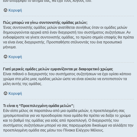
εάν απορρίψει το αίτημα σας, θα έχει τους λόγους του.
Κορυφή
Πώς μπορώ να γίνω συντονιστής ομάδας μελών;
Ένας συντονιστής ομάδας μελών ανατίθεται συνήθως όταν οι ομάδες μελών
δημιουργούνται αρχικά από έναν διαχειριστή του συστήματος συζητήσεων. Αν
ενδιαφέρεστε να γίνετε συντονιστής ομάδας, το πρώτο σημείο επαφής θα πρέπει
να είναι ένας διαχειριστής. Προσπαθήστε στέλνοντάς του ένα προσωπικό
μήνυμα.
Κορυφή
Γιατί μερικές ομάδες μελών εμφανίζονται με διαφορετικό χρώμα;
Είναι πιθανό ο διαχειριστής του συστήματος συζητήσεων να έχει ορίσει κάποιο
χρώμα στα μέλη μιας ομάδας μελών ώστε να είναι εύκολο να εντοπιστούν τα
μέλη αυτής της ομάδας.
Κορυφή
Τι είναι η “Προεπιλεγμένη ομάδα μελών”;
Εάν είστε μέλος σε παραπάνω από μια ομάδα μελών, η προεπιλεγμένη σας
χρησιμοποιείται για να προσδιορίσει ποια ομάδα θα πρέπει να δείξει το χρώμα
και το βαθμό της ομάδας για εσάς από προεπιλογή. Ο διαχειριστής του
συστήματος συζητήσεων μπορεί να σας παραχωρήσει δικαίωμα να αλλάξετε την
προεπιλεγμένη ομάδα σας μέσω του Πίνακα Ελέγχου Μέλους.