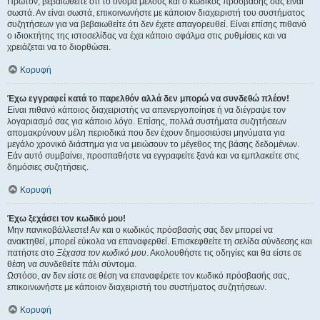
Πρώτον, βεβαιωθείτε ότι το όνομα μέλους και ο κωδικός πρόσβασής σας είναι
σωστά. Αν είναι σωστά, επικοινωνήστε με κάποιον διαχειριστή του συστήματος
συζητήσεων για να βεβαιωθείτε ότι δεν έχετε απαγορευθεί. Είναι επίσης πιθανό
ο ιδιοκτήτης της ιστοσελίδας να έχει κάποιο σφάλμα στις ρυθμίσεις και να
χρειάζεται να το διορθώσει.
Κορυφή
Έχω εγγραφεί κατά το παρελθόν αλλά δεν μπορώ να συνδεθώ πλέον!
Είναι πιθανό κάποιος διαχειριστής να απενεργοποίησε ή να διέγραψε τον
λογαριασμό σας για κάποιο λόγο. Επίσης, πολλά συστήματα συζητήσεων
απομακρύνουν μέλη περιοδικά που δεν έχουν δημοσιεύσει μηνύματα για
μεγάλο χρονικό διάστημα για να μειώσουν το μέγεθος της βάσης δεδομένων.
Εάν αυτό συμβαίνει, προσπαθήστε να εγγραφείτε ξανά και να εμπλακείτε στις
δημόσιες συζητήσεις.
Κορυφή
Έχω ξεχάσει τον κωδικό μου!
Μην πανικοβάλλεστε! Αν και ο κωδικός πρόσβασής σας δεν μπορεί να
ανακτηθεί, μπορεί εύκολα να επαναφερθεί. Επισκεφθείτε τη σελίδα σύνδεσης και
πατήστε στο
Ξέχασα τον κωδικό μου
. Ακολουθήστε τις οδηγίες και θα είστε σε
θέση να συνδεθείτε πάλι σύντομα.
Ωστόσο, αν δεν είστε σε θέση να επαναφέρετε τον κωδικό πρόσβασής σας,
επικοινωνήστε με κάποιον διαχειριστή του συστήματος συζητήσεων.
Κορυφή