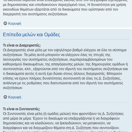
Τα εικονίδια θεμάτων είναι επιλεγμένες εικόνες από τον συγγραφέα σχετιζόμενες
με δημοσιεύσεις και υποδεικνύουν περιεχόμενό τους. Η δυνατότητα για χρήση
εικονιδίων θεμάτων εξαρτάται από τα δικαιώματα που ορίστηκαν από τον
διαχειριστή του συστήματος συζητήσεων.
Κορυφή
Επίπεδα μελών και Ομάδες
Τι είναι οι Διαχειριστές;
Οι Διαχειριστές είναι μέλη με τον υψηλότερο βαθμό ελέγχου σε όλο το σύστημα
συζητήσεων. Τα μέλη αυτά μπορούν να ελέγχουν όλες τις πτυχές της
λειτουργίας του συστήματος συζητήσεων, συμπεριλαμβανομένων του
καθορισμού δικαιωμάτων, της απαγόρευσης μελών, της δημιουργίας ομάδων ή
συντονιστών, κλπ., εξαρτώνται από τον ιδρυτή του συστήματος συζητήσεων και
τι δικαιώματα αυτός ή αυτή έχει δώσει στους άλλους διαχειριστές. Μπορούν
επίσης να έχουν πλήρεις δυνατότητες συντονιστή σε όλες τις Δ. Συζητήσεις,
ανάλογα με τις ρυθμίσεις που διατυπώνεται από τον ιδρυτή του συστήματος
συζητήσεων.
Κορυφή
Τι είναι οι Συντονιστές;
Οι Συντονιστές είναι μέλη (ή ομάδες μελών) που φροντίζουν τις Δ. Συζητήσεις
από μέρα σε μέρα. Έχουν το δικαίωμα να επεξεργάζονται ή να διαγράφουν
δημοσιεύσεις και να κλειδώνουν, να ξεκλειδώνουν, να μετακινούν, να
διαγράφουν και να διαχωρίζουν θέματα στη Δ. Συζήτηση που συντονίζουν.