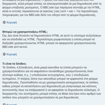
αντικείμενα σε μια δημοσίευση. Η χρήση του BBCode χορηγείται από τον
διαχειριστή, αλλά μπορεί επίσης να απενεργοποιηθεί σε μια δημοσίευση από τη
φόρμα υποβολής μηνύματος. Ο BBCode έχει παρόμοια σύνταξη με την HTML,
αλλά οι εντολές περικλείονται σε αγκύλες [ και ] αντί < και >. Για περισσότερες
πληροφορίες για τον BBCode δείτε τον οδηγό από τη φόρμα δημοσίευσης.
Κορυφή
Μπορώ να χρησιμοποιήσω HTML;
Όχι. Δεν είναι δυνατόν να δημοσιεύσετε HTML σε αυτό το σύστημα συζητήσεων
και να αποδοθεί ως HTML. Περισσότερη μορφοποίηση η οποία μπορεί να
διεξαχθεί χρησιμοποιώντας HTML μπορεί να εφαρμοστεί χρησιμοποιώντας
BBCode αντί αυτού.
Κορυφή
Τι είναι τα Smilies;
Τα Smilies, ή Emoticons, είναι μικρά εικονίδια τα οποία μπορούν να
χρησιμοποιηθούν για να εκφράσουν συναίσθημα χρησιμοποιώντας έναν
σύντομο κώδικα, π.χ. :) υποδηλώνει ευτυχισμένος, ενώ :( υποδηλώνει
λυπημένος. Η πλήρης λίστα των εικονιδίων μπορεί να εμφανιστεί στη φόρμα
δημοσίευσης. Προσπαθήστε να μη χρησιμοποιείτε καταχρηστικώς τα smilies,
καθώς μπορεί να καταστήσουν μια δημοσίευση μη αναγνώσιμη και κάποιος
συντονιστής ίσως να επεξεργαστεί ή να αφαιρέσει τη δημοσίευση ολόκληρη. Ο
διαχειριστής του συστήματος μπορεί επίσης να θέσει ένα όριο στον αριθμό των
smilies που μπορείτε να χρησιμοποιήσετε σε μια δημοσίευση.