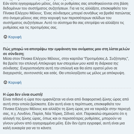
Εάν είστε εγγεγραμμένο μέλος, όλες οι ρυθμίσεις σας αποθηκεύονται στη βάση
δεδομένων του συστήματος συζητήσεων. Για να τις αλλάξετε, επισκεφθείτε τον
Πίνακα Ελέγχου Μέλους. Ένας σύνδεσμος μπορεί συνήθως να βρεθεί πατώντας
στο όνομα μέλους σας στην κορυφή των περισσότερων σελίδων του
συστήματος συζητήσεων. Αυτό το σύστημα θα σας επιτρέψει να αλλάξετε τις
ρυθμίσεις και τις προτιμήσεις σας.
Κορυφή
Πώς μπορώ να αποτρέψω την εμφάνιση του ονόματος μου στη λίστα μελών
σε σύνδεση;
Μέσα στον Πίνακα Ελέγχου Μέλους, στην καρτέλα “Προτιμήσεις Δ. Συζήτησης”,
θα βρείτε την επιλογή
Απόκρυψη των στοιχείων μου κατά τη διάρκεια της
σύνδεσης
. Ενεργοποιήστε αυτή την επιλογή και θα είστε ορατοί μόνο σε
διαχειριστές, συντονιστές και εσάς. Θα υπολογίζεστε ως μέλος με απόκρυψη.
Κορυφή
Η ώρα δεν είναι σωστή!
Είναι πιθανό η ώρα που εμφανίζεται να είναι από διαφορετική ζώνης ώρας από
αυτή στην οποία βρίσκεστε. Εάν αυτή είναι η περίπτωση, επισκεφθείτε τον
Πίνακα Ελέγχου Μέλους και αλλάξτε τη ζώνη ώρας για να ταιριάζει στην περιοχή
σας, π.χ. Λονδίνο, Παρίσι, Νέα Υόρκη, Σίδνεϋ, κλπ. Παρακαλώ σημειώστε ότι η
αλλαγή της ζώνης ώρας, όπως και οι περισσότερες ρυθμίσεις, μπορούν να
γίνουν μόνον από εγγεγραμμένα μέλη. Εάν δεν έχετε εγγραφεί, αυτή είναι μια
καλή ευκαιρία για να το κάνετε.