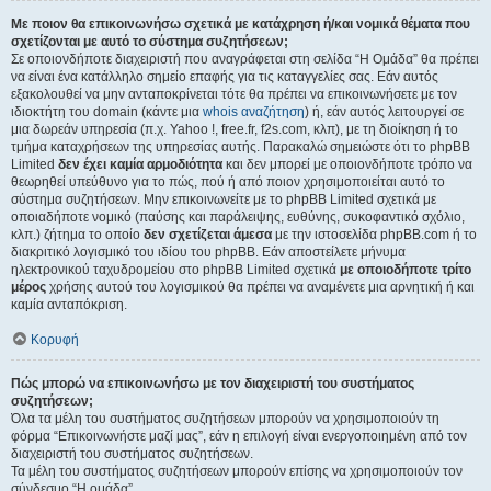
Με ποιον θα επικοινωνήσω σχετικά με κατάχρηση ή/και νομικά θέματα που
σχετίζονται με αυτό το σύστημα συζητήσεων;
Σε οποιονδήποτε διαχειριστή που αναγράφεται στη σελίδα “Η Ομάδα” θα πρέπει
να είναι ένα κατάλληλο σημείο επαφής για τις καταγγελίες σας. Εάν αυτός
εξακολουθεί να μην ανταποκρίνεται τότε θα πρέπει να επικοινωνήσετε με τον
ιδιοκτήτη του domain (κάντε μια
whois αναζήτηση
) ή, εάν αυτός λειτουργεί σε
μια δωρεάν υπηρεσία (π.χ. Yahoo !, free.fr, f2s.com, κλπ), με τη διοίκηση ή το
τμήμα καταχρήσεων της υπηρεσίας αυτής. Παρακαλώ σημειώστε ότι το phpBB
Limited
δεν έχει καμία αρμοδιότητα
και δεν μπορεί με οποιονδήποτε τρόπο να
θεωρηθεί υπεύθυνο για το πώς, πού ή από ποιον χρησιμοποιείται αυτό το
σύστημα συζητήσεων. Μην επικοινωνείτε με το phpBB Limited σχετικά με
οποιαδήποτε νομικό (παύσης και παράλειψης, ευθύνης, συκοφαντικό σχόλιο,
κλπ.) ζήτημα το οποίο
δεν σχετίζεται άμεσα
με την ιστοσελίδα phpBB.com ή το
διακριτικό λογισμικό του ιδίου του phpBB. Εάν αποστείλετε μήνυμα
ηλεκτρονικού ταχυδρομείου στο phpBB Limited σχετικά
με οποιοδήποτε τρίτο
μέρος
χρήσης αυτού του λογισμικού θα πρέπει να αναμένετε μια αρνητική ή και
καμία ανταπόκριση.
Κορυφή
Πώς μπορώ να επικοινωνήσω με τον διαχειριστή του συστήματος
συζητήσεων;
Όλα τα μέλη του συστήματος συζητήσεων μπορούν να χρησιμοποιούν τη
φόρμα “Επικοινωνήστε μαζί μας”, εάν η επιλογή είναι ενεργοποιημένη από τον
διαχειριστή του συστήματος συζητήσεων.
Τα μέλη του συστήματος συζητήσεων μπορούν επίσης να χρησιμοποιούν τον
σύνδεσμο “Η ομάδα”.