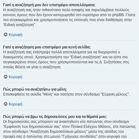
Γιατί η αναζήτησή μου δεν επιστρέφει αποτελέσματα;
Η αναζήτησή σας ήταν πιθανότατα πολύ ασαφής και περιελάμβανε πολλούς
κοινούς όρους που δεν έχουν καταχωρηθεί στο ευρετήριο από το phpBB. Γίνετε
πιο συγκεκριμένοι και χρησιμοποιήσετε τις επιλογές που είναι διαθέσιμες στην
“Ειδική αναζήτηση”.
Κορυφή
Γιατί η αναζήτηση μου επιστρέφει μια κενή σελίδα;
Η αναζήτησή σας επέστρεψε πολλά αποτελέσματα για να διαχειριστεί ο
διακομιστής ιστού. Χρησιμοποιήστε την “Ειδική αναζήτηση” και να είστε πιο
συγκεκριμένοι στους όρους που χρησιμοποιούνται και τις Δ. Συζητήσεις στις
οποίες θέλετε να γίνει η αναζήτηση.
Κορυφή
Πώς μπορώ να αναζητήσω για μέλη;
Επισκεφθείτε τη σελίδα "Μέλη" και πατήστε στον σύνδεσμο “Εύρεση μέλους”.
Κορυφή
Πώς μπορώ να βρω τις δημοσιεύσεις μου και τα θέματά μου;
Οι δημοσιεύσεις σας μπορούν να ανακτηθούν είτε πατώντας στον σύνδεσμο
“Εμφάνιση των δημοσιεύσεών σας” στον Πίνακα Ελέγχου Μέλους, είτε πατώντας
στον σύνδεσμο “Αναζήτηση δημοσιεύσεων μέλους” μέσω της σελίδας του
προφίλ σας ή πατώντας στο μενού “Γρήγορες συνδέσεις” στην κορυφή του