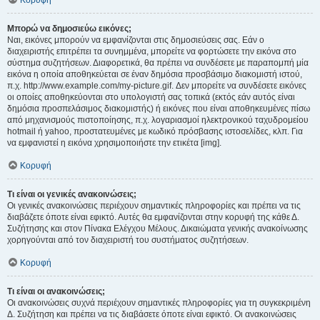
Κορυφή
Μπορώ να δημοσιεύω εικόνες;
Ναι, εικόνες μπορούν να εμφανίζονται στις δημοσιεύσεις σας. Εάν ο
διαχειριστής επιτρέπει τα συνημμένα, μπορείτε να φορτώσετε την εικόνα στο
σύστημα συζητήσεων. Διαφορετικά, θα πρέπει να συνδέσετε με παραπομπή μία
εικόνα η οποία αποθηκεύεται σε έναν δημόσια προσβάσιμο διακομιστή ιστού,
π.χ. http://www.example.com/my-picture.gif. Δεν μπορείτε να συνδέσετε εικόνες
οι οποίες αποθηκεύονται στο υπολογιστή σας τοπικά (εκτός εάν αυτός είναι
δημόσια προσπελάσιμος διακομιστής) ή εικόνες που είναι αποθηκευμένες πίσω
από μηχανισμούς πιστοποίησης, π.χ. λογαριασμοί ηλεκτρονικού ταχυδρομείου
hotmail ή yahoo, προστατευμένες με κωδικό πρόσβασης ιστοσελίδες, κλπ. Για
να εμφανιστεί η εικόνα χρησιμοποιήστε την ετικέτα [img].
Κορυφή
Τι είναι οι γενικές ανακοινώσεις;
Οι γενικές ανακοινώσεις περιέχουν σημαντικές πληροφορίες και πρέπει να τις
διαβάζετε όποτε είναι εφικτό. Αυτές θα εμφανίζονται στην κορυφή της κάθε Δ.
Συζήτησης και στον Πίνακα Ελέγχου Μέλους. Δικαιώματα γενικής ανακοίνωσης
χορηγούνται από τον διαχειριστή του συστήματος συζητήσεων.
Κορυφή
Τι είναι οι ανακοινώσεις;
Οι ανακοινώσεις συχνά περιέχουν σημαντικές πληροφορίες για τη συγκεκριμένη
Δ. Συζήτηση και πρέπει να τις διαβάσετε όποτε είναι εφικτό. Οι ανακοινώσεις