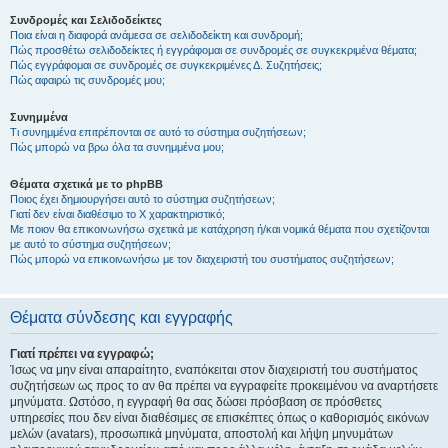
Συνδρομές και Σελιδοδείκτες
Ποια είναι η διαφορά ανάμεσα σε σελιδοδείκτη και συνδρομή;
Πώς προσθέτω σελιδοδείκτες ή εγγράφομαι σε συνδρομές σε συγκεκριμένα θέματα;
Πώς εγγράφομαι σε συνδρομές σε συγκεκριμένες Δ. Συζητήσεις;
Πώς αφαιρώ τις συνδρομές μου;
Συνημμένα
Τι συνημμένα επιτρέπονται σε αυτό το σύστημα συζητήσεων;
Πώς μπορώ να βρω όλα τα συνημμένα μου;
Θέματα σχετικά με το phpBB
Ποιος έχει δημιουργήσει αυτό το σύστημα συζητήσεων;
Γιατί δεν είναι διαθέσιμο το Χ χαρακτηριστικό;
Με ποιον θα επικοινωνήσω σχετικά με κατάχρηση ή/και νομικά θέματα που σχετίζονται
με αυτό το σύστημα συζητήσεων;
Πώς μπορώ να επικοινωνήσω με τον διαχειριστή του συστήματος συζητήσεων;
Θέματα σύνδεσης και εγγραφής
Γιατί πρέπει να εγγραφώ;
Ίσως να μην είναι απαραίτητο, εναπόκειται στον διαχειριστή του συστήματος
συζητήσεων ως προς το αν θα πρέπει να εγγραφείτε προκειμένου να αναρτήσετε
μηνύματα. Ωστόσο, η εγγραφή θα σας δώσει πρόσβαση σε πρόσθετες
υπηρεσίες που δεν είναι διαθέσιμες σε επισκέπτες όπως ο καθορισμός εικόνων
μελών (avatars), προσωπικά μηνύματα, αποστολή και λήψη μηνυμάτων