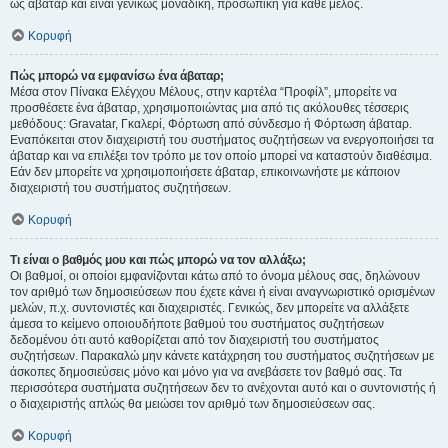
ως άβαταρ και είναι γενικώς μοναδική, προσωπική για κάθε μέλος.
Κορυφή
Πώς μπορώ να εμφανίσω ένα άβαταρ;
Μέσα στον Πίνακα Ελέγχου Μέλους, στην καρτέλα “Προφίλ”, μπορείτε να
προσθέσετε ένα άβαταρ, χρησιμοποιώντας μια από τις ακόλουθες τέσσερις
μεθόδους: Gravatar, Γκαλερί, Φόρτωση από σύνδεσμο ή Φόρτωση άβαταρ.
Εναπόκειται στον διαχειριστή του συστήματος συζητήσεων να ενεργοποιήσει τα
άβαταρ και να επιλέξει τον τρόπο με τον οποίο μπορεί να καταστούν διαθέσιμα.
Εάν δεν μπορείτε να χρησιμοποιήσετε άβαταρ, επικοινωνήστε με κάποιον
διαχειριστή του συστήματος συζητήσεων.
Κορυφή
Τι είναι ο βαθμός μου και πώς μπορώ να τον αλλάξω;
Οι βαθμοί, οι οποίοι εμφανίζονται κάτω από το όνομα μέλους σας, δηλώνουν
τον αριθμό των δημοσιεύσεων που έχετε κάνει ή είναι αναγνωριστικό ορισμένων
μελών, π.χ. συντονιστές και διαχειριστές. Γενικώς, δεν μπορείτε να αλλάξετε
άμεσα το κείμενο οποιουδήποτε βαθμού του συστήματος συζητήσεων
δεδομένου ότι αυτό καθορίζεται από τον διαχειριστή του συστήματος
συζητήσεων. Παρακαλώ μην κάνετε κατάχρηση του συστήματος συζητήσεων με
άσκοπες δημοσιεύσεις μόνο και μόνο για να ανεβάσετε τον βαθμό σας. Τα
περισσότερα συστήματα συζητήσεων δεν το ανέχονται αυτό και ο συντονιστής ή
ο διαχειριστής απλώς θα μειώσει τον αριθμό των δημοσιεύσεων σας.
Κορυφή