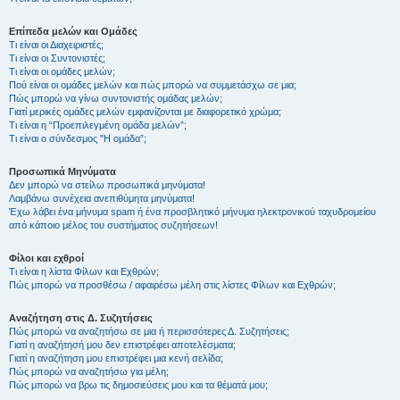
Επίπεδα μελών και Ομάδες
Τι είναι οι Διαχειριστές;
Τι είναι οι Συντονιστές;
Τι είναι οι ομάδες μελών;
Πού είναι οι ομάδες μελών και πώς μπορώ να συμμετάσχω σε μια;
Πώς μπορώ να γίνω συντονιστής ομάδας μελών;
Γιατί μερικές ομάδες μελών εμφανίζονται με διαφορετικό χρώμα;
Τι είναι η “Προεπιλεγμένη ομάδα μελών”;
Τι είναι ο σύνδεσμος "Η ομάδα”;
Προσωπικά Μηνύματα
Δεν μπορώ να στείλω προσωπικά μηνύματα!
Λαμβάνω συνέχεια ανεπιθύμητα μηνύματα!
Έχω λάβει ένα μήνυμα spam ή ένα προσβλητικό μήνυμα ηλεκτρονικού ταχυδρομείου
από κάποιο μέλος του συστήματος συζητήσεων!
Φίλοι και εχθροί
Τι είναι η λίστα Φίλων και Εχθρών;
Πώς μπορώ να προσθέσω / αφαιρέσω μέλη στις λίστες Φίλων και Εχθρών;
Αναζήτηση στις Δ. Συζητήσεις
Πώς μπορώ να αναζητήσω σε μια ή περισσότερες Δ. Συζητήσεις;
Γιατί η αναζήτησή μου δεν επιστρέφει αποτελέσματα;
Γιατί η αναζήτηση μου επιστρέφει μια κενή σελίδα;
Πώς μπορώ να αναζητήσω για μέλη;
Πώς μπορώ να βρω τις δημοσιεύσεις μου και τα θέματά μου;