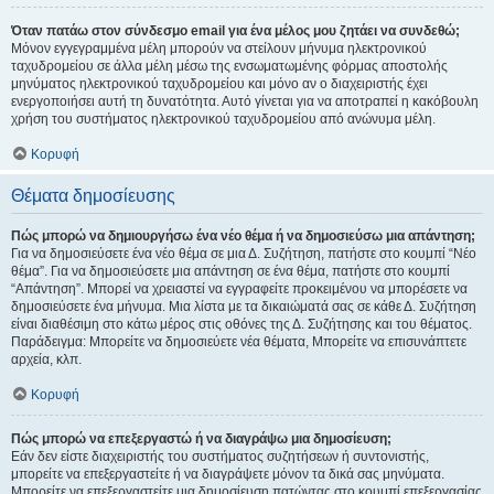
Όταν πατάω στον σύνδεσμο email για ένα μέλος μου ζητάει να συνδεθώ;
Μόνον εγγεγραμμένα μέλη μπορούν να στείλουν μήνυμα ηλεκτρονικού
ταχυδρομείου σε άλλα μέλη μέσω της ενσωματωμένης φόρμας αποστολής
μηνύματος ηλεκτρονικού ταχυδρομείου και μόνο αν ο διαχειριστής έχει
ενεργοποιήσει αυτή τη δυνατότητα. Αυτό γίνεται για να αποτραπεί η κακόβουλη
χρήση του συστήματος ηλεκτρονικού ταχυδρομείου από ανώνυμα μέλη.
Κορυφή
Θέματα δημοσίευσης
Πώς μπορώ να δημιουργήσω ένα νέο θέμα ή να δημοσιεύσω μια απάντηση;
Για να δημοσιεύσετε ένα νέο θέμα σε μια Δ. Συζήτηση, πατήστε στο κουμπί “Νέο
θέμα”. Για να δημοσιεύσετε μια απάντηση σε ένα θέμα, πατήστε στο κουμπί
“Απάντηση”. Μπορεί να χρειαστεί να εγγραφείτε προκειμένου να μπορέσετε να
δημοσιεύσετε ένα μήνυμα. Μια λίστα με τα δικαιώματά σας σε κάθε Δ. Συζήτηση
είναι διαθέσιμη στο κάτω μέρος στις οθόνες της Δ. Συζήτησης και του θέματος.
Παράδειγμα: Μπορείτε να δημοσιεύετε νέα θέματα, Μπορείτε να επισυνάπτετε
αρχεία, κλπ.
Κορυφή
Πώς μπορώ να επεξεργαστώ ή να διαγράψω μια δημοσίευση;
Εάν δεν είστε διαχειριστής του συστήματος συζητήσεων ή συντονιστής,
μπορείτε να επεξεργαστείτε ή να διαγράψετε μόνον τα δικά σας μηνύματα.
Μπορείτε να επεξεργαστείτε μια δημοσίευση πατώντας στο κουμπί επεξεργασίας