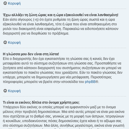
Κορυφή
Έχω αλλάξει τη ζώνη ώρας και η ώρα εξακολουθεί να είναι λανθασμένη!
Εάν είστε σίγουρος (-η) ότι έχετε ρυθμίσει τη ζώνη ώρας σωστά και η ώρα
εξακολουθεί να είναι λανθασμένη, τότε ή ώρα που είναι αποθηκευμένη στο
ρολόι του διακομιστή είναι εσφαλμένη. Παρακαλώ να ειδοποιήσετε κάποιον
διαχειριστή για να διορθώσει το πρόβλημα.
Κορυφή
Η γλώσσα μου δεν είναι στη λίστα!
Είτε ο διαχειριστής δεν έχει εγκαταστήσει τη γλώσσα σας ή κανείς δεν έχει
μεταφράσει αυτό το σύστημα συζητήσεων στη γλώσσα σας. Προσπαθήστε να
ζητήσετε από κάποιον διαχειριστή του συστήματος συζητήσεων αν μπορεί να
εγκαταστήσει το πακέτο γλώσσας που χρειάζεστε. Εάν το πακέτο γλώσσας δεν
υπάρχει, μπορείτε να δημιουργήσετε μια νέα μετάφραση. Περισσότερες
πληροφορίες μπορείτε να βρείτε στην ιστοσελίδα του
phpBB
®.
Κορυφή
Τι είναι οι εικόνες δίπλα στο όνομα χρήστη μου;
Υπάρχουν δύο εικόνες οι οποίες μπορεί να εμφανιστούν μαζί με το όνομα
μέλους στην προβολή δημοσιεύσεων. Μια από αυτές μπορεί να είναι μια εικόνα
που σχετίζεται με το βαθμό σας, γενικώς με τη μορφή των άστρων, τετραγώνων
ή κουκίδων, υποδεικνύοντας πόσες δημοσιεύσεις έχετε κάνει ή το αξίωμα σας
στο σύστημα συζητήσεων. Μια άλλη, συνήθως μεγαλύτερη, εικόνα είναι γνωστή