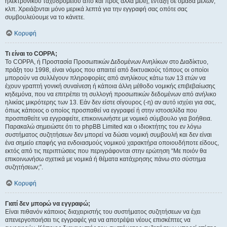
ηλεκτρονικού ταχυδρομείου από και προς άλλα μέλη, ένταξη σε ομάδα μελών,
κλπ. Χρειάζονται μόνο μερικά λεπτά για την εγγραφή σας οπότε σας
συμβουλεύουμε να το κάνετε.
Κορυφή
Τι είναι το COPPA;
Το COPPA, ή Προστασία Προσωπικών Δεδομένων Ανηλίκων στο Διαδίκτυο,
πράξη του 1998, είναι νόμος που απαιτεί από δικτυακούς τόπους οι οποίοι
μπορούν να συλλέγουν πληροφορίες από ανηλίκους κάτω των 13 ετών να
έχουν γραπτή γονική συναίνεση ή κάποια άλλη μέθοδο νομικής επιβεβαίωσης
κηδεμόνα, που να επιτρέπει τη συλλογή προσωπικών δεδομένων από ανήλικο
ηλικίας μικρότερης των 13. Εάν δεν είστε σίγουρος (-η) αν αυτό ισχύει για σας,
όπως κάποιος ο οποίος προσπαθεί να εγγραφεί ή στην ιστοσελίδα που
προσπαθείτε να εγγραφείτε, επικοινωνήστε με νομικό σύμβουλο για βοήθεια.
Παρακαλώ σημειώστε ότι το phpBB Limited και ο ιδιοκτήτης του εν λόγω
συστήματος συζητήσεων δεν μπορεί να δώσει νομική συμβουλή και δεν είναι
ένα σημείο επαφής για ενδοιασμούς νομικού χαρακτήρα οποιουδήποτε είδους,
εκτός από τις περιπτώσεις που περιγράφονται στην ερώτηση “Με ποιόν θα
επικοινωνήσω σχετικά με νομικά ή θέματα κατάχρησης πάνω στο σύστημα
συζητήσεων;”.
Κορυφή
Γιατί δεν μπορώ να εγγραφώ;
Είναι πιθανόν κάποιος διαχειριστής του συστήματος συζητήσεων να έχει
απενεργοποιήσει τις εγγραφές για να αποτρέψει νέους επισκέπτες να