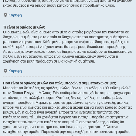
Γενικώς, οι συντονιστές υπάρχουν για να αποτρέπουν μέλη από το να βγαίνουν
εκτός θέματος ή να δημοσιεύουν καταχρηστικό ή προσβλητικό υλικό.
Κορυφή
Τι είναι οι ομάδες μελών;
Οι ομάδες μελών είναι ομάδες από μέλη οι οποίες μοιράζουν την κοινότητα σε
διαχειρίσιμα τμήματα με τα οποία οι διαχειριστές του συστήματος συζητήσεων
μπορούν να εργαστούν. Κάθε μέλος μπορεί να ανήκει σε διάφορες ομάδες και
σε κάθε ομάδα μπορεί να έχουν ανατεθεί επιμέρους δικαιώματα πρόσβασης.
Αυτό παρέχει έναν εύκολο τρόπο σε διαχειριστές να αλλάξουν τα δικαιώματα για
πολλά μέλη ταυτόχρονα, όπως είναι αλλαγή δικαιωμάτων συντονιστή ή
χορήγηση στα μέλη πρόσβαση σε μια ιδιωτική συζήτηση.
Κορυφή
Πού είναι οι ομάδες μελών και πώς μπορώ να συμμετάσχω σε μια;
Μπορείτε να δείτε όλες τις ομάδες μελών μέσω του συνδέσμου “Ομάδες μελών”
στον Πίνακα Ελέγχου Μέλους. Εάν επιθυμείτε να ενταχθείτε σε μια, προχωρήστε
πατώντας το κατάλληλο κουμπί. Ωστόσο, δεν έχουν όλες οι ομάδες μελών
ανοιχτή πρόσβαση. Μερικές μπορεί να χρειάζονται έγκριση για ένταξη, μερικές
μπορεί να είναι κλειστές και μερικές μπορεί ακόμη και να έχουν κρυφές ιδιότητες
μελών. Εάν η ομάδα είναι ανοιχτή, μπορείτε να ενταχθείτε πατώντας στο
κατάλληλο κουμπί. Εάν χρειάζεται έγκριση για ένταξη μπορείτε να ζητήσετε να
ενταχθείτε πατώντας στο κατάλληλο κουμπί. Ο συντονιστής της ομάδας θα
χρειαστεί να εγκρίνει το αίτημα σας και ίσως σας ρωτήσει γιατί θέλετε να
ενταχθείτε στην ομάδα. Παρακαλώ μην παρενοχλήσετε τον συντονιστή ομάδας