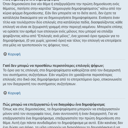
Όταν δημοσιεύετε ένα νέο θέμα ή επεξεργάζεστε την πρώτη δημοσίευση ενός
θέματος, πατήστε στην καρτέλα “Δημιουργία δημοψηφίσματος” κάτω από την
κύρια φόρμα δημοσίευσης. Εάν δεν μπορείτε να το δείτε αυτό, δεν έχετε τα
κατάλληλα δικαιώματα για να δημιουργήσετε δημοψηφίσματα. Εισάγετε έναν
τίτλο και τουλάχιστον δύο επιλογές στα κατάλληλα πεδία, διασφαλίζοντας κάθε
επιλογή να είναι σε ξεχωριστή γραμμή στην περιοχή κειμένου. Μπορείτε επίσης
να ορίσετε τον αριθμό των επιλογών ενός μέλους που μπορεί να επιλέξει
ψηφίζοντας κάτω από “Επιλογές ανά μέλος”, ένα χρονικό όριο ημερών για το
δημοψήφισμα, (0 για χωρίς χρονικό όριο) και τέλος την επιλογή να επιτρέψετε
στα μέλη να τροποποιούν τις ψήφους τους.
Κορυφή
Γιατί δεν μπορώ να προσθέσω περισσότερες επιλογές ψήφων;
Το όριο για τις επιλογές στα δημοψηφίσματα καθορίζεται από τον διαχειριστή
του συστήματος συζητήσεων. Εάν νομίζετε ότι χρειάζονται περισσότερες
επιλογές στο δικό σας δημοψήφισμα από το επιτρεπόμενο όριο, επικοινωνείτε
με τον διαχειριστή του συστήματος συζητήσεων.
Κορυφή
Πώς μπορώ να επεξεργαστώ ή να διαγράψω ένα δημοψήφισμα;
Όπως και στις δημοσιεύσεις, τα δημοψηφίσματα μπορούν να επεξεργαστούν
μόνον από τον συγγραφέα τους, έναν συντονιστή ή έναν διαχειριστή. Για να
επεξεργαστείτε ένα δημοψήφισμα, επεξεργαστείτε την πρώτη δημοσίευση στο
θέμα. Αυτή έχει πάντα συνδεδεμένο το δημοψήφισμα με αυτό. Εάν κανένας δεν
έχει δώσει μια ψήφο, τα μέλη μπορούν να διαγράψουν το δημοψήφισμα ή να