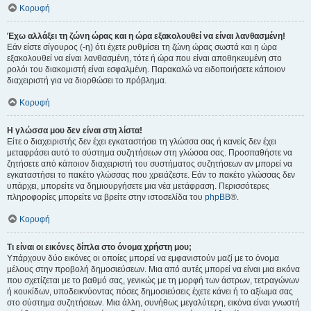
Κορυφή
Έχω αλλάξει τη ζώνη ώρας και η ώρα εξακολουθεί να είναι λανθασμένη!
Εάν είστε σίγουρος (-η) ότι έχετε ρυθμίσει τη ζώνη ώρας σωστά και η ώρα
εξακολουθεί να είναι λανθασμένη, τότε ή ώρα που είναι αποθηκευμένη στο
ρολόι του διακομιστή είναι εσφαλμένη. Παρακαλώ να ειδοποιήσετε κάποιον
διαχειριστή για να διορθώσει το πρόβλημα.
Κορυφή
Η γλώσσα μου δεν είναι στη λίστα!
Είτε ο διαχειριστής δεν έχει εγκαταστήσει τη γλώσσα σας ή κανείς δεν έχει
μεταφράσει αυτό το σύστημα συζητήσεων στη γλώσσα σας. Προσπαθήστε να
ζητήσετε από κάποιον διαχειριστή του συστήματος συζητήσεων αν μπορεί να
εγκαταστήσει το πακέτο γλώσσας που χρειάζεστε. Εάν το πακέτο γλώσσας δεν
υπάρχει, μπορείτε να δημιουργήσετε μια νέα μετάφραση. Περισσότερες
πληροφορίες μπορείτε να βρείτε στην ιστοσελίδα του
phpBB
®.
Κορυφή
Τι είναι οι εικόνες δίπλα στο όνομα χρήστη μου;
Υπάρχουν δύο εικόνες οι οποίες μπορεί να εμφανιστούν μαζί με το όνομα
μέλους στην προβολή δημοσιεύσεων. Μια από αυτές μπορεί να είναι μια εικόνα
που σχετίζεται με το βαθμό σας, γενικώς με τη μορφή των άστρων, τετραγώνων
ή κουκίδων, υποδεικνύοντας πόσες δημοσιεύσεις έχετε κάνει ή το αξίωμα σας
στο σύστημα συζητήσεων. Μια άλλη, συνήθως μεγαλύτερη, εικόνα είναι γνωστή