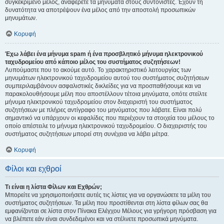
συγκεκριμένο μέλος, αναφέρετε τα μηνύματα στους συντονιστές. Έχουν τη
δυνατότητα να αποτρέψουν ένα μέλος από την αποστολή προσωπικών
μηνυμάτων.
Κορυφή
Έχω λάβει ένα μήνυμα spam ή ένα προσβλητικό μήνυμα ηλεκτρονικού
ταχυδρομείου από κάποιο μέλος του συστήματος συζητήσεων!
Λυπούμαστε που το ακούμε αυτό. Το χαρακτηριστικό λειτουργίας των
μηνυμάτων ηλεκτρονικού ταχυδρομείου αυτού του συστήματος συζητήσεων
συμπεριλαμβάνουν ασφαλιστικές δικλείδες για να προσπαθήσουμε και να
παρακολουθήσουμε μέλη που αποστέλλουν τέτοια μηνύματα, οπότε στείλτε
μήνυμα ηλεκτρονικού ταχυδρομείου στον διαχειριστή του συστήματος
συζητήσεων με πλήρες αντίγραφο του μηνύματος που λάβατε. Είναι πολύ
σημαντικό να υπάρχουν οι κεφαλίδες που περιέχουν τα στοιχεία του μέλους το
οποίο απέστειλε το μήνυμα ηλεκτρονικού ταχυδρομείου. Ο διαχειριστής του
συστήματος συζητήσεων μπορεί στη συνέχεια να λάβει μέτρα.
Κορυφή
Φίλοι και εχθροί
Τι είναι η λίστα Φίλων και Εχθρών;
Μπορείτε να χρησιμοποιήσετε αυτές τις λίστες για να οργανώσετε τα μέλη του
συστήματος συζητήσεων. Τα μέλη που προστίθενται στη λίστα φίλων σας θα
εμφανίζονται σε λίστα στον Πίνακα Ελέγχου Μέλους για γρήγορη πρόσβαση για
να βλέπετε εάν είναι συνδεδεμένοι και να στέλνετε προσωπικά μηνύματα.