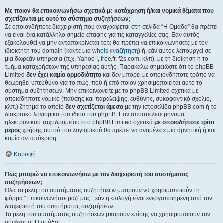
Με ποιον θα επικοινωνήσω σχετικά με κατάχρηση ή/και νομικά θέματα που
σχετίζονται με αυτό το σύστημα συζητήσεων;
Σε οποιονδήποτε διαχειριστή που αναγράφεται στη σελίδα “Η Ομάδα” θα πρέπει
να είναι ένα κατάλληλο σημείο επαφής για τις καταγγελίες σας. Εάν αυτός
εξακολουθεί να μην ανταποκρίνεται τότε θα πρέπει να επικοινωνήσετε με τον
ιδιοκτήτη του domain (κάντε μια
whois αναζήτηση
) ή, εάν αυτός λειτουργεί σε
μια δωρεάν υπηρεσία (π.χ. Yahoo !, free.fr, f2s.com, κλπ), με τη διοίκηση ή το
τμήμα καταχρήσεων της υπηρεσίας αυτής. Παρακαλώ σημειώστε ότι το phpBB
Limited
δεν έχει καμία αρμοδιότητα
και δεν μπορεί με οποιονδήποτε τρόπο να
θεωρηθεί υπεύθυνο για το πώς, πού ή από ποιον χρησιμοποιείται αυτό το
σύστημα συζητήσεων. Μην επικοινωνείτε με το phpBB Limited σχετικά με
οποιαδήποτε νομικό (παύσης και παράλειψης, ευθύνης, συκοφαντικό σχόλιο,
κλπ.) ζήτημα το οποίο
δεν σχετίζεται άμεσα
με την ιστοσελίδα phpBB.com ή το
διακριτικό λογισμικό του ιδίου του phpBB. Εάν αποστείλετε μήνυμα
ηλεκτρονικού ταχυδρομείου στο phpBB Limited σχετικά
με οποιοδήποτε τρίτο
μέρος
χρήσης αυτού του λογισμικού θα πρέπει να αναμένετε μια αρνητική ή και
καμία ανταπόκριση.
Κορυφή
Πώς μπορώ να επικοινωνήσω με τον διαχειριστή του συστήματος
συζητήσεων;
Όλα τα μέλη του συστήματος συζητήσεων μπορούν να χρησιμοποιούν τη
φόρμα “Επικοινωνήστε μαζί μας”, εάν η επιλογή είναι ενεργοποιημένη από τον
διαχειριστή του συστήματος συζητήσεων.
Τα μέλη του συστήματος συζητήσεων μπορούν επίσης να χρησιμοποιούν τον
σύνδεσμο “Η ομάδα”.