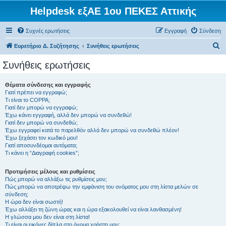
Helpdesk εξΑΕ 1ου ΠΕΚΕΣ Αττικής
Συχνές ερωτήσεις
Εγγραφή
Σύνδεση
Α
Ευρετήριο Δ. Συζήτησης
Συνήθεις ερωτήσεις
ν
Συνήθεις ερωτήσεις
α
ζ
Θέματα σύνδεσης και εγγραφής
Γιατί πρέπει να εγγραφώ;
ή
Τι είναι το COPPA;
τ
Γιατί δεν μπορώ να εγγραφώ;
Έχω κάνει εγγραφή, αλλά δεν μπορώ να συνδεθώ!
η
Γιατί δεν μπορώ να συνδεθώ;
Έχω εγγραφεί κατά το παρελθόν αλλά δεν μπορώ να συνδεθώ πλέον!
σ
Έχω ξεχάσει τον κωδικό μου!
η
Γιατί αποσυνδέομαι αυτόματα;
Τι κάνει η “Διαγραφή cookies”;
Προτιμήσεις μέλους και ρυθμίσεις
Πώς μπορώ να αλλάξω τις ρυθμίσεις μου;
Πώς μπορώ να αποτρέψω την εμφάνιση του ονόματος μου στη λίστα μελών σε
σύνδεση;
Η ώρα δεν είναι σωστή!
Έχω αλλάξει τη ζώνη ώρας και η ώρα εξακολουθεί να είναι λανθασμένη!
Η γλώσσα μου δεν είναι στη λίστα!
Τι είναι οι εικόνες δίπλα στο όνομα χρήστη μου;