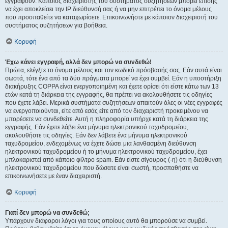
εγγραφούν. Κάποιος διαχειριστής του συστήματος συζητήσεων μπορεί επίσης
να έχει αποκλείσει την IP διεύθυνσή σας ή να μην επιτρέπει το όνομα μέλους
που προσπαθείτε να καταχωρίσετε. Επικοινωνήστε με κάποιον διαχειριστή του
συστήματος συζητήσεων για βοήθεια.
Κορυφή
Έχω κάνει εγγραφή, αλλά δεν μπορώ να συνδεθώ!
Πρώτα, ελέγξτε το όνομα μέλους και τον κωδικό πρόσβασής σας. Εάν αυτά είναι
σωστά, τότε ένα από τα δύο πράγματα μπορεί να έχει συμβεί. Εάν η υποστήριξη
διακήρυξης COPPA είναι ενεργοποιημένη και έχετε ορίσει ότι είστε κάτω των 13
ετών κατά τη διάρκεια της εγγραφής, θα πρέπει να ακολουθήσετε τις οδηγίες
που έχετε λάβει. Μερικά συστήματα συζητήσεων απαιτούν όλες οι νέες εγγραφές
να ενεργοποιούνται, είτε από εσάς είτε από τον διαχειριστή προκειμένου να
μπορέσετε να συνδεθείτε. Αυτή η πληροφορία υπήρχε κατά τη διάρκεια της
εγγραφής. Εάν έχετε λάβει ένα μήνυμα ηλεκτρονικού ταχυδρομείου,
ακολουθήστε τις οδηγίες. Εάν δεν λάβετε ένα μήνυμα ηλεκτρονικού
ταχυδρομείου, ενδεχομένως να έχετε δώσει μια λανθασμένη διεύθυνση
ηλεκτρονικού ταχυδρομείου ή το μήνυμα ηλεκτρονικού ταχυδρομείου, έχει
μπλοκαριστεί από κάποιο φίλτρο spam. Εάν είστε σίγουρος (-η) ότι η διεύθυνση
ηλεκτρονικού ταχυδρομείου που δώσατε είναι σωστή, προσπαθήστε να
επικοινωνήσετε με έναν διαχειριστή.
Κορυφή
Γιατί δεν μπορώ να συνδεθώ;
Υπάρχουν διάφοροι λόγοι για τους οποίους αυτό θα μπορούσε να συμβεί.