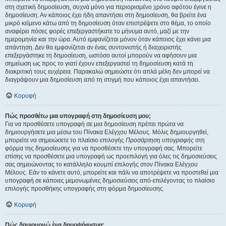
στη σχετική δημοσίευση, συχνά μόνο για περιορισμένο χρόνο αφότου έγινε η
δημοσίευση. Αν κάποιος έχει ήδη απαντήσει στη δημοσίευση, θα βρείτε ένα
μικρό κείμενο κάτω από τη δημοσίευση όταν επιστρέψετε στο θέμα, το οποίο
αναφέρει πόσες φορές επεξεργαστήκατε το μήνυμα αυτό, μαζί με την
ημερομηνία και την ώρα. Αυτό εμφανίζεται μόνον όταν κάποιος έχει κάνει μια
απάντηση. Δεν θα εμφανίζεται αν ένας συντονιστής ή διαχειριστής
επεξεργάστηκε τη δημοσίευση, ωστόσο αυτοί μπορούν να αφήσουν μια
σημείωση ως προς το γιατί έχουν επεξεργαστεί τη δημοσίευση κατά τη
διακριτική τους ευχέρεια. Παρακαλώ σημειώστε ότι απλά μέλη δεν μπορεί να
διαγράψουν μια δημοσίευση από τη στιγμή που κάποιος έχει απαντήσει.
Κορυφή
Πώς προσθέτω μια υπογραφή στη δημοσίευση μου;
Για να προσθέσετε υπογραφή σε μια δημοσίευση πρέπει πρώτα να
δημιουργήσετε μια μέσω του Πίνακα Ελέγχου Μέλους. Μόλις δημιουργηθεί,
μπορείτε να σημειώσετε το πλαίσιο επιλογής
Προσάρτηση υπογραφής
στη
φόρμα της δημοσίευσης για να προσθέσετε την υπογραφή σας. Μπορείτε
επίσης να προσθέσετε μια υπογραφή ως προεπιλογή για όλες τις δημοσιεύσεις
σας σημειώνοντας το κατάλληλο κουμπί επιλογής στον Πίνακα Ελέγχου
Μέλους. Εάν το κάνετε αυτό, μπορείτε και πάλι να αποτρέψετε να προστεθεί μια
υπογραφή σε κάποιες μεμονωμένες δημοσιεύσεις από-επιλέγοντας το πλαίσιο
επιλογής προσθήκης υπογραφής στη φόρμα δημοσίευσης.
Κορυφή
Πώς δημιουργώ ένα δημοψήφισμα;