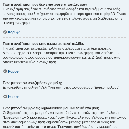
Γιατί η αναζήτησή μου δεν επιστρέφει αποτελέσματα;
Η αναζήτησή σας ήταν πιθανότατα πολύ ασαφής και περιελάμβανε πολλούς
κοινούς όρους που δεν έχουν καταχωρηθεί στο ευρετήριο από το phpBB. Γίνετε
πιο συγκεκριμένοι και χρησιμοποιήσετε τις επιλογές που είναι διαθέσιμες στην
“Ειδική αναζήτηση”.
Κορυφή
Γιατί η αναζήτηση μου επιστρέφει μια κενή σελίδα;
Η αναζήτησή σας επέστρεψε πολλά αποτελέσματα για να διαχειριστεί ο
διακομιστής ιστού. Χρησιμοποιήστε την “Ειδική αναζήτηση” και να είστε πιο
συγκεκριμένοι στους όρους που χρησιμοποιούνται και τις Δ. Συζητήσεις στις
οποίες θέλετε να γίνει η αναζήτηση.
Κορυφή
Πώς μπορώ να αναζητήσω για μέλη;
Επισκεφθείτε τη σελίδα "Μέλη" και πατήστε στον σύνδεσμο “Εύρεση μέλους”.
Κορυφή
Πώς μπορώ να βρω τις δημοσιεύσεις μου και τα θέματά μου;
Οι δημοσιεύσεις σας μπορούν να ανακτηθούν είτε πατώντας στον σύνδεσμο
“Εμφάνιση των δημοσιεύσεών σας” στον Πίνακα Ελέγχου Μέλους, είτε πατώντας
στον σύνδεσμο “Αναζήτηση δημοσιεύσεων μέλους” μέσω της σελίδας του
προφίλ σας ή πατώντας στο μενού “Γρήγορες συνδέσεις” στην κορυφή του