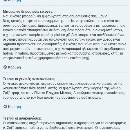
Κορυφή
Μπορώ να δημοσιεύω εικόνες;
Ναι, εικόνες μπορούν να εμφανίζονται στις δημοσιεύσεις σας. Εάν ο
διαχειριστής επιτρέπει τα συνημμένα, μπορείτε να φορτώσετε την εικόνα στο
σύστημα συζητήσεων. Διαφορετικά, θα πρέπει να συνδέσετε με παραπομπή μία
εικόνα η οποία αποθηκεύεται σε έναν δημόσια προσβάσιμο διακομιστή ιστού,
π.χ. http://www.example.com/my-picture.gif. Δεν μπορείτε να συνδέσετε εικόνες
οι οποίες αποθηκεύονται στο υπολογιστή σας τοπικά (εκτός εάν αυτός είναι
δημόσια προσπελάσιμος διακομιστής) ή εικόνες που είναι αποθηκευμένες πίσω
από μηχανισμούς πιστοποίησης, π.χ. λογαριασμοί ηλεκτρονικού ταχυδρομείου
hotmail ή yahoo, προστατευμένες με κωδικό πρόσβασης ιστοσελίδες, κλπ. Για
να εμφανιστεί η εικόνα χρησιμοποιήστε την ετικέτα [img].
Κορυφή
Τι είναι οι γενικές ανακοινώσεις;
Οι γενικές ανακοινώσεις περιέχουν σημαντικές πληροφορίες και πρέπει να τις
διαβάζετε όποτε είναι εφικτό. Αυτές θα εμφανίζονται στην κορυφή της κάθε Δ.
Συζήτησης και στον Πίνακα Ελέγχου Μέλους. Δικαιώματα γενικής ανακοίνωσης
χορηγούνται από τον διαχειριστή του συστήματος συζητήσεων.
Κορυφή
Τι είναι οι ανακοινώσεις;
Οι ανακοινώσεις συχνά περιέχουν σημαντικές πληροφορίες για τη συγκεκριμένη
Δ. Συζήτηση και πρέπει να τις διαβάσετε όποτε είναι εφικτό. Οι ανακοινώσεις