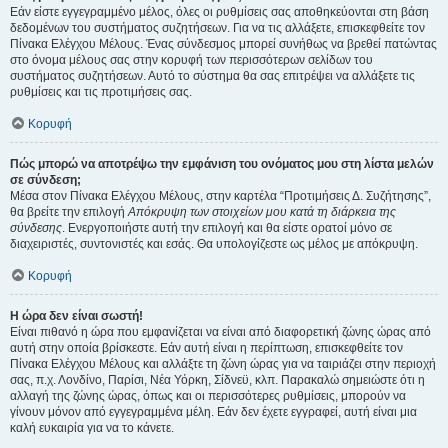
Εάν είστε εγγεγραμμένο μέλος, όλες οι ρυθμίσεις σας αποθηκεύονται στη βάση
δεδομένων του συστήματος συζητήσεων. Για να τις αλλάξετε, επισκεφθείτε τον
Πίνακα Ελέγχου Μέλους. Ένας σύνδεσμος μπορεί συνήθως να βρεθεί πατώντας
στο όνομα μέλους σας στην κορυφή των περισσότερων σελίδων του
συστήματος συζητήσεων. Αυτό το σύστημα θα σας επιτρέψει να αλλάξετε τις
ρυθμίσεις και τις προτιμήσεις σας.
Κορυφή
Πώς μπορώ να αποτρέψω την εμφάνιση του ονόματος μου στη λίστα μελών
σε σύνδεση;
Μέσα στον Πίνακα Ελέγχου Μέλους, στην καρτέλα “Προτιμήσεις Δ. Συζήτησης”,
θα βρείτε την επιλογή
Απόκρυψη των στοιχείων μου κατά τη διάρκεια της
σύνδεσης
. Ενεργοποιήστε αυτή την επιλογή και θα είστε ορατοί μόνο σε
διαχειριστές, συντονιστές και εσάς. Θα υπολογίζεστε ως μέλος με απόκρυψη.
Κορυφή
Η ώρα δεν είναι σωστή!
Είναι πιθανό η ώρα που εμφανίζεται να είναι από διαφορετική ζώνης ώρας από
αυτή στην οποία βρίσκεστε. Εάν αυτή είναι η περίπτωση, επισκεφθείτε τον
Πίνακα Ελέγχου Μέλους και αλλάξτε τη ζώνη ώρας για να ταιριάζει στην περιοχή
σας, π.χ. Λονδίνο, Παρίσι, Νέα Υόρκη, Σίδνεϋ, κλπ. Παρακαλώ σημειώστε ότι η
αλλαγή της ζώνης ώρας, όπως και οι περισσότερες ρυθμίσεις, μπορούν να
γίνουν μόνον από εγγεγραμμένα μέλη. Εάν δεν έχετε εγγραφεί, αυτή είναι μια
καλή ευκαιρία για να το κάνετε.