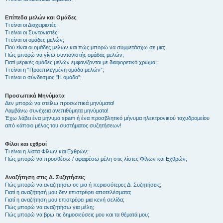
Επίπεδα μελών και Ομάδες
Τι είναι οι Διαχειριστές;
Τι είναι οι Συντονιστές;
Τι είναι οι ομάδες μελών;
Πού είναι οι ομάδες μελών και πώς μπορώ να συμμετάσχω σε μια;
Πώς μπορώ να γίνω συντονιστής ομάδας μελών;
Γιατί μερικές ομάδες μελών εμφανίζονται με διαφορετικό χρώμα;
Τι είναι η “Προεπιλεγμένη ομάδα μελών”;
Τι είναι ο σύνδεσμος "Η ομάδα”;
Προσωπικά Μηνύματα
Δεν μπορώ να στείλω προσωπικά μηνύματα!
Λαμβάνω συνέχεια ανεπιθύμητα μηνύματα!
Έχω λάβει ένα μήνυμα spam ή ένα προσβλητικό μήνυμα ηλεκτρονικού ταχυδρομείου
από κάποιο μέλος του συστήματος συζητήσεων!
Φίλοι και εχθροί
Τι είναι η λίστα Φίλων και Εχθρών;
Πώς μπορώ να προσθέσω / αφαιρέσω μέλη στις λίστες Φίλων και Εχθρών;
Αναζήτηση στις Δ. Συζητήσεις
Πώς μπορώ να αναζητήσω σε μια ή περισσότερες Δ. Συζητήσεις;
Γιατί η αναζήτησή μου δεν επιστρέφει αποτελέσματα;
Γιατί η αναζήτηση μου επιστρέφει μια κενή σελίδα;
Πώς μπορώ να αναζητήσω για μέλη;
Πώς μπορώ να βρω τις δημοσιεύσεις μου και τα θέματά μου;