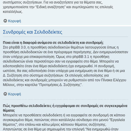
συστήματος συζητήσεων. Για να αναζητήσετε για τα θέματα σας,
χρησιμοποιείστε την “Ειδική αναζήτηση” και συμπληρώστε τις επιλογές
καταλλήλως.
Κορυφή
Συνδρομές και Σελιδοδείκτες
Ποια είναι η διαφορά ανάμεσα σε σελιδοδείκτη και συνδρομή;
Στο phpBB 3.0, η προσθήκη σελιδοδεικτών θεμάτων λειτουργούσε όπως η
προσθήκη σελιδοδεικτών σε ένα πρόγραμμα περιήγησης. Δεν ενημερωνόσασταν
όταν υπήρχε μια επικαιροποίηση. Όμως στο phpBB 3.1 η προσθήκη
σελιδοδεικτών είναι περισσότερο σαν να εγγραφείτε στο θέμα. Μπορείτε να
ειδοποιηθείτε όταν ένα θέμα σελιδοδείκτη έχει ενημερωθεί. Η συνδρομή,
ωστόσο, θα σας ειδοποιήσει όταν υπάρχει μια ενημέρωση σε ένα θέμα ή σε μια
Δ. Συζήτηση στο σύστημα συζητήσεων. Οι επιλογές ειδοποίησης για
σελιδοδείκτες και συνδρομές μπορούν να ρυθμιστούν από τον Πίνακα Ελέγχου
Μέλους, στην καρτέλα “Προτιμήσεις Δ. Συζήτησης”.
Κορυφή
Πώς προσθέτω σελιδοδείκτες ή εγγράφομαι σε συνδρομές σε συγκεκριμένα
θέματα;
Μπορείτε να προσθέσετε σελιδοδείκτη ή να εγγραφείτε σε συνδρομή σε κάποιο
συγκεκριμένο θέμα, πατώντας στον κατάλληλο σύνδεσμο στο μενού "Εργαλεία
θέματος", στο επάνω και κάτω μέρος κάποιου θέματος συζήτησης.
Απαντώντας σε ένα θέμα με σημειωμένη την επιλογή “Να ενημερωθώ όταν