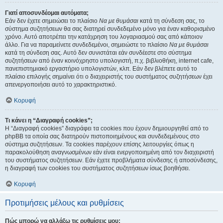
Γιατί αποσυνδέομαι αυτόματα;
Εάν δεν έχετε σημειώσει το πλαίσιο
Να με θυμάσαι
κατά τη σύνδεση σας, το
σύστημα συζητήσεων θα σας διατηρεί συνδεδεμένο μόνο για έναν καθορισμένο
χρόνο. Αυτό αποτρέπει την κατάχρηση του λογαριασμού σας από κάποιον
άλλο. Για να παραμείνετε συνδεδεμένοι, σημειώστε το πλαίσιο
Να με θυμάσαι
κατά τη σύνδεση σας. Αυτό δεν συνιστάται εάν συνδέεστε στο σύστημα
συζητήσεων από έναν κοινόχρηστο υπολογιστή, π.χ. βιβλιοθήκη, internet cafe,
πανεπιστημιακό εργαστήριο υπολογιστών, κλπ. Εάν δεν βλέπετε αυτό το
πλαίσιο επιλογής σημαίνει ότι ο διαχειριστής του συστήματος συζητήσεων έχει
απενεργοποιήσει αυτό το χαρακτηριστικό.
Κορυφή
Τι κάνει η “Διαγραφή cookies”;
Η “Διαγραφή cookies” διαγράφει τα cookies που έχουν δημιουργηθεί από το
phpBB τα οποία σας διατηρούν πιστοποιημένους και συνδεδεμένους στο
σύστημα συζητήσεων. Τα cookies παρέχουν επίσης λειτουργίες όπως η
παρακολούθηση αναγνωσμένων εάν είναι ενεργοποιημένη από τον διαχειριστή
του συστήματος συζητήσεων. Εάν έχετε προβλήματα σύνδεσης ή αποσύνδεσης,
η διαγραφή των cookies του συστήματος συζητήσεων ίσως βοηθήσει.
Κορυφή
Προτιμήσεις μέλους και ρυθμίσεις
Πώς μπορώ να αλλάξω τις ρυθμίσεις μου;