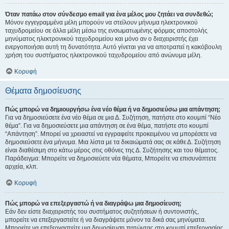
Όταν πατάω στον σύνδεσμο email για ένα μέλος μου ζητάει να συνδεθώ;
Μόνον εγγεγραμμένα μέλη μπορούν να στείλουν μήνυμα ηλεκτρονικού
ταχυδρομείου σε άλλα μέλη μέσω της ενσωματωμένης φόρμας αποστολής
μηνύματος ηλεκτρονικού ταχυδρομείου και μόνο αν ο διαχειριστής έχει
ενεργοποιήσει αυτή τη δυνατότητα. Αυτό γίνεται για να αποτραπεί η κακόβουλη
χρήση του συστήματος ηλεκτρονικού ταχυδρομείου από ανώνυμα μέλη.
Κορυφή
Θέματα δημοσίευσης
Πώς μπορώ να δημιουργήσω ένα νέο θέμα ή να δημοσιεύσω μια απάντηση;
Για να δημοσιεύσετε ένα νέο θέμα σε μια Δ. Συζήτηση, πατήστε στο κουμπί “Νέο
θέμα”. Για να δημοσιεύσετε μια απάντηση σε ένα θέμα, πατήστε στο κουμπί
“Απάντηση”. Μπορεί να χρειαστεί να εγγραφείτε προκειμένου να μπορέσετε να
δημοσιεύσετε ένα μήνυμα. Μια λίστα με τα δικαιώματά σας σε κάθε Δ. Συζήτηση
είναι διαθέσιμη στο κάτω μέρος στις οθόνες της Δ. Συζήτησης και του θέματος.
Παράδειγμα: Μπορείτε να δημοσιεύετε νέα θέματα, Μπορείτε να επισυνάπτετε
αρχεία, κλπ.
Κορυφή
Πώς μπορώ να επεξεργαστώ ή να διαγράψω μια δημοσίευση;
Εάν δεν είστε διαχειριστής του συστήματος συζητήσεων ή συντονιστής,
μπορείτε να επεξεργαστείτε ή να διαγράψετε μόνον τα δικά σας μηνύματα.
Μπορείτε να επεξεργαστείτε μια δημοσίευση πατώντας στο κουμπί επεξεργασίας