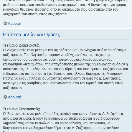
Τα εικονίδια θεμάτων είναι επιλεγμένες εικόνες από τον συγγραφέα σχετιζόμενες
με δημοσιεύσεις και υποδεικνύουν περιεχόμενό τους. Η δυνατότητα για χρήση
εικονιδίων θεμάτων εξαρτάται από τα δικαιώματα που ορίστηκαν από τον
διαχειριστή του συστήματος συζητήσεων.
Κορυφή
Επίπεδα μελών και Ομάδες
Τι είναι οι Διαχειριστές;
Οι Διαχειριστές είναι μέλη με τον υψηλότερο βαθμό ελέγχου σε όλο το σύστημα
συζητήσεων. Τα μέλη αυτά μπορούν να ελέγχουν όλες τις πτυχές της
λειτουργίας του συστήματος συζητήσεων, συμπεριλαμβανομένων του
καθορισμού δικαιωμάτων, της απαγόρευσης μελών, της δημιουργίας ομάδων ή
συντονιστών, κλπ., εξαρτώνται από τον ιδρυτή του συστήματος συζητήσεων και
τι δικαιώματα αυτός ή αυτή έχει δώσει στους άλλους διαχειριστές. Μπορούν
επίσης να έχουν πλήρεις δυνατότητες συντονιστή σε όλες τις Δ. Συζητήσεις,
ανάλογα με τις ρυθμίσεις που διατυπώνεται από τον ιδρυτή του συστήματος
συζητήσεων.
Κορυφή
Τι είναι οι Συντονιστές;
Οι Συντονιστές είναι μέλη (ή ομάδες μελών) που φροντίζουν τις Δ. Συζητήσεις
από μέρα σε μέρα. Έχουν το δικαίωμα να επεξεργάζονται ή να διαγράφουν
δημοσιεύσεις και να κλειδώνουν, να ξεκλειδώνουν, να μετακινούν, να
διαγράφουν και να διαχωρίζουν θέματα στη Δ. Συζήτηση που συντονίζουν.