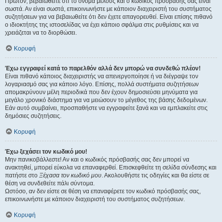
Πρώτον, βεβαιωθείτε ότι το όνομα μέλους και ο κωδικός πρόσβασής σας είναι
σωστά. Αν είναι σωστά, επικοινωνήστε με κάποιον διαχειριστή του συστήματος
συζητήσεων για να βεβαιωθείτε ότι δεν έχετε απαγορευθεί. Είναι επίσης πιθανό
ο ιδιοκτήτης της ιστοσελίδας να έχει κάποιο σφάλμα στις ρυθμίσεις και να
χρειάζεται να το διορθώσει.
Κορυφή
Έχω εγγραφεί κατά το παρελθόν αλλά δεν μπορώ να συνδεθώ πλέον!
Είναι πιθανό κάποιος διαχειριστής να απενεργοποίησε ή να διέγραψε τον
λογαριασμό σας για κάποιο λόγο. Επίσης, πολλά συστήματα συζητήσεων
απομακρύνουν μέλη περιοδικά που δεν έχουν δημοσιεύσει μηνύματα για
μεγάλο χρονικό διάστημα για να μειώσουν το μέγεθος της βάσης δεδομένων.
Εάν αυτό συμβαίνει, προσπαθήστε να εγγραφείτε ξανά και να εμπλακείτε στις
δημόσιες συζητήσεις.
Κορυφή
Έχω ξεχάσει τον κωδικό μου!
Μην πανικοβάλλεστε! Αν και ο κωδικός πρόσβασής σας δεν μπορεί να
ανακτηθεί, μπορεί εύκολα να επαναφερθεί. Επισκεφθείτε τη σελίδα σύνδεσης και
πατήστε στο
Ξέχασα τον κωδικό μου
. Ακολουθήστε τις οδηγίες και θα είστε σε
θέση να συνδεθείτε πάλι σύντομα.
Ωστόσο, αν δεν είστε σε θέση να επαναφέρετε τον κωδικό πρόσβασής σας,
επικοινωνήστε με κάποιον διαχειριστή του συστήματος συζητήσεων.
Κορυφή