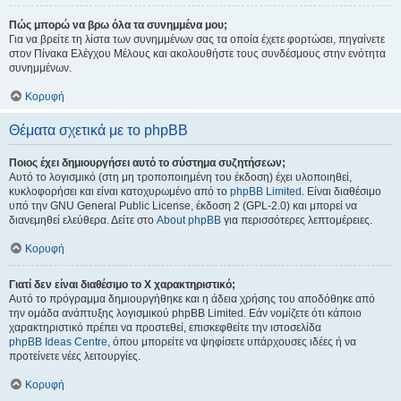
Πώς μπορώ να βρω όλα τα συνημμένα μου;
Για να βρείτε τη λίστα των συνημμένων σας τα οποία έχετε φορτώσει, πηγαίνετε
στον Πίνακα Ελέγχου Μέλους και ακολουθήστε τους συνδέσμους στην ενότητα
συνημμένων.
Κορυφή
Θέματα σχετικά με το phpBB
Ποιος έχει δημιουργήσει αυτό το σύστημα συζητήσεων;
Αυτό το λογισμικό (στη μη τροποποιημένη του έκδοση) έχει υλοποιηθεί,
κυκλοφορήσει και είναι κατοχυρωμένο από το
phpBB Limited
. Είναι διαθέσιμο
υπό την GNU General Public License, έκδοση 2 (GPL-2.0) και μπορεί να
διανεμηθεί ελεύθερα. Δείτε στο
About phpBB
για περισσότερες λεπτομέρειες.
Κορυφή
Γιατί δεν είναι διαθέσιμο το Χ χαρακτηριστικό;
Αυτό το πρόγραμμα δημιουργήθηκε και η άδεια χρήσης του αποδόθηκε από
την ομάδα ανάπτυξης λογισμικού phpBB Limited. Εάν νομίζετε ότι κάποιο
χαρακτηριστικό πρέπει να προστεθεί, επισκεφθείτε την ιστοσελίδα
phpBB Ideas Centre
, όπου μπορείτε να ψηφίσετε υπάρχουσες ιδέες ή να
προτείνετε νέες λειτουργίες.
Κορυφή