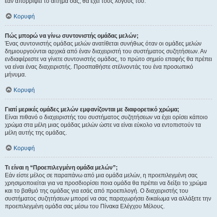
εάν απορρίψει το αίτημα σας, θα έχει τους λόγους του.
Κορυφή
Πώς μπορώ να γίνω συντονιστής ομάδας μελών;
Ένας συντονιστής ομάδας μελών ανατίθεται συνήθως όταν οι ομάδες μελών
δημιουργούνται αρχικά από έναν διαχειριστή του συστήματος συζητήσεων. Αν
ενδιαφέρεστε να γίνετε συντονιστής ομάδας, το πρώτο σημείο επαφής θα πρέπει
να είναι ένας διαχειριστής. Προσπαθήστε στέλνοντάς του ένα προσωπικό
μήνυμα.
Κορυφή
Γιατί μερικές ομάδες μελών εμφανίζονται με διαφορετικό χρώμα;
Είναι πιθανό ο διαχειριστής του συστήματος συζητήσεων να έχει ορίσει κάποιο
χρώμα στα μέλη μιας ομάδας μελών ώστε να είναι εύκολο να εντοπιστούν τα
μέλη αυτής της ομάδας.
Κορυφή
Τι είναι η “Προεπιλεγμένη ομάδα μελών”;
Εάν είστε μέλος σε παραπάνω από μια ομάδα μελών, η προεπιλεγμένη σας
χρησιμοποιείται για να προσδιορίσει ποια ομάδα θα πρέπει να δείξει το χρώμα
και το βαθμό της ομάδας για εσάς από προεπιλογή. Ο διαχειριστής του
συστήματος συζητήσεων μπορεί να σας παραχωρήσει δικαίωμα να αλλάξετε την
προεπιλεγμένη ομάδα σας μέσω του Πίνακα Ελέγχου Μέλους.