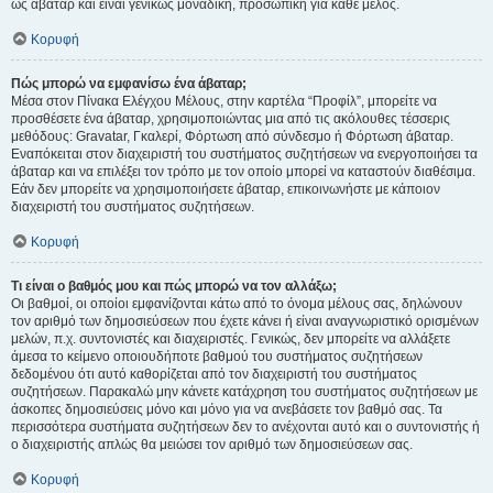
ως άβαταρ και είναι γενικώς μοναδική, προσωπική για κάθε μέλος.
Κορυφή
Πώς μπορώ να εμφανίσω ένα άβαταρ;
Μέσα στον Πίνακα Ελέγχου Μέλους, στην καρτέλα “Προφίλ”, μπορείτε να
προσθέσετε ένα άβαταρ, χρησιμοποιώντας μια από τις ακόλουθες τέσσερις
μεθόδους: Gravatar, Γκαλερί, Φόρτωση από σύνδεσμο ή Φόρτωση άβαταρ.
Εναπόκειται στον διαχειριστή του συστήματος συζητήσεων να ενεργοποιήσει τα
άβαταρ και να επιλέξει τον τρόπο με τον οποίο μπορεί να καταστούν διαθέσιμα.
Εάν δεν μπορείτε να χρησιμοποιήσετε άβαταρ, επικοινωνήστε με κάποιον
διαχειριστή του συστήματος συζητήσεων.
Κορυφή
Τι είναι ο βαθμός μου και πώς μπορώ να τον αλλάξω;
Οι βαθμοί, οι οποίοι εμφανίζονται κάτω από το όνομα μέλους σας, δηλώνουν
τον αριθμό των δημοσιεύσεων που έχετε κάνει ή είναι αναγνωριστικό ορισμένων
μελών, π.χ. συντονιστές και διαχειριστές. Γενικώς, δεν μπορείτε να αλλάξετε
άμεσα το κείμενο οποιουδήποτε βαθμού του συστήματος συζητήσεων
δεδομένου ότι αυτό καθορίζεται από τον διαχειριστή του συστήματος
συζητήσεων. Παρακαλώ μην κάνετε κατάχρηση του συστήματος συζητήσεων με
άσκοπες δημοσιεύσεις μόνο και μόνο για να ανεβάσετε τον βαθμό σας. Τα
περισσότερα συστήματα συζητήσεων δεν το ανέχονται αυτό και ο συντονιστής ή
ο διαχειριστής απλώς θα μειώσει τον αριθμό των δημοσιεύσεων σας.
Κορυφή