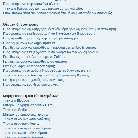
Πώς μπορώ να εμφανίσω ένα άβαταρ;
Τι είναι ο βαθμός μου και πώς μπορώ να τον αλλάξω;
Όταν πατάω στον σύνδεσμο email για ένα μέλος μου ζητάει να συνδεθώ;
Θέματα δημοσίευσης
Πώς μπορώ να δημιουργήσω ένα νέο θέμα ή να δημοσιεύσω μια απάντηση;
Πώς μπορώ να επεξεργαστώ ή να διαγράψω μια δημοσίευση;
Πώς προσθέτω μια υπογραφή στη δημοσίευση μου;
Πώς δημιουργώ ένα δημοψήφισμα;
Γιατί δεν μπορώ να προσθέσω περισσότερες επιλογές ψήφων;
Πώς μπορώ να επεξεργαστώ ή να διαγράψω ένα δημοψήφισμα;
Γιατί δεν έχω πρόσβαση σε μια Δ. Συζήτηση;
Γιατί δεν μπορώ να προσθέσω συνημμένα;
Γιατί έχω λάβει μια προειδοποίηση;
Πώς μπορώ να αναφέρω δημοσιεύσεις σε έναν συντονιστή;
Τι είναι το κουμπί “Αποθήκευση” στη δημοσίευση θέματος;
Γιατί η δημοσίευση χρειάζεται να εγκριθεί;
Πώς σημειώνω ένα θέμα μου ως νέο;
Μορφοποίηση και τύποι θεμάτων
Τι είναι ο BBCode;
Μπορώ να χρησιμοποιήσω HTML;
Τι είναι τα Smilies;
Μπορώ να δημοσιεύω εικόνες;
Τι είναι οι γενικές ανακοινώσεις;
Τι είναι οι ανακοινώσεις;
Τι είναι τα επισημασμένα θέματα;
Τι είναι τα κλειδωμένα θέματα;
Τι είναι τα εικονίδια θεμάτων;