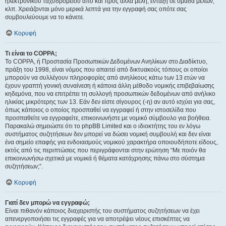
ηλεκτρονικού ταχυδρομείου από και προς άλλα μέλη, ένταξη σε ομάδα μελών,
κλπ. Χρειάζονται μόνο μερικά λεπτά για την εγγραφή σας οπότε σας
συμβουλεύουμε να το κάνετε.
Κορυφή
Τι είναι το COPPA;
Το COPPA, ή Προστασία Προσωπικών Δεδομένων Ανηλίκων στο Διαδίκτυο,
πράξη του 1998, είναι νόμος που απαιτεί από δικτυακούς τόπους οι οποίοι
μπορούν να συλλέγουν πληροφορίες από ανηλίκους κάτω των 13 ετών να
έχουν γραπτή γονική συναίνεση ή κάποια άλλη μέθοδο νομικής επιβεβαίωσης
κηδεμόνα, που να επιτρέπει τη συλλογή προσωπικών δεδομένων από ανήλικο
ηλικίας μικρότερης των 13. Εάν δεν είστε σίγουρος (-η) αν αυτό ισχύει για σας,
όπως κάποιος ο οποίος προσπαθεί να εγγραφεί ή στην ιστοσελίδα που
προσπαθείτε να εγγραφείτε, επικοινωνήστε με νομικό σύμβουλο για βοήθεια.
Παρακαλώ σημειώστε ότι το phpBB Limited και ο ιδιοκτήτης του εν λόγω
συστήματος συζητήσεων δεν μπορεί να δώσει νομική συμβουλή και δεν είναι
ένα σημείο επαφής για ενδοιασμούς νομικού χαρακτήρα οποιουδήποτε είδους,
εκτός από τις περιπτώσεις που περιγράφονται στην ερώτηση “Με ποιόν θα
επικοινωνήσω σχετικά με νομικά ή θέματα κατάχρησης πάνω στο σύστημα
συζητήσεων;”.
Κορυφή
Γιατί δεν μπορώ να εγγραφώ;
Είναι πιθανόν κάποιος διαχειριστής του συστήματος συζητήσεων να έχει
απενεργοποιήσει τις εγγραφές για να αποτρέψει νέους επισκέπτες να