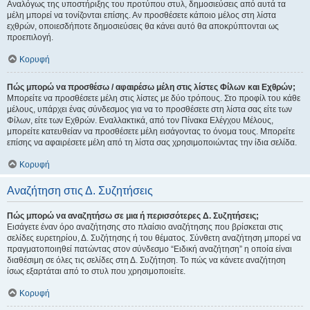
Αναλόγως της υποστήριξης του προτύπου στυλ, δημοσιεύσεις από αυτά τα
μέλη μπορεί να τονίζονται επίσης. Αν προσθέσετε κάποιο μέλος στη λίστα
εχθρών, οποιεσδήποτε δημοσιεύσεις θα κάνει αυτό θα αποκρύπτονται ως
προεπιλογή.
Κορυφή
Πώς μπορώ να προσθέσω / αφαιρέσω μέλη στις λίστες Φίλων και Εχθρών;
Μπορείτε να προσθέσετε μέλη στις λίστες με δύο τρόπους. Στο προφίλ του κάθε
μέλους, υπάρχει ένας σύνδεσμος για να το προσθέσετε στη λίστα σας είτε των
Φίλων, είτε των Εχθρών. Εναλλακτικά, από τον Πίνακα Ελέγχου Μέλους,
μπορείτε κατευθείαν να προσθέσετε μέλη εισάγοντας το όνομα τους. Μπορείτε
επίσης να αφαιρέσετε μέλη από τη λίστα σας χρησιμοποιώντας την ίδια σελίδα.
Κορυφή
Αναζήτηση στις Δ. Συζητήσεις
Πώς μπορώ να αναζητήσω σε μια ή περισσότερες Δ. Συζητήσεις;
Εισάγετε έναν όρο αναζήτησης στο πλαίσιο αναζήτησης που βρίσκεται στις
σελίδες ευρετηρίου, Δ. Συζήτησης ή του θέματος. Σύνθετη αναζήτηση μπορεί να
πραγματοποιηθεί πατώντας στον σύνδεσμο “Ειδική αναζήτηση” η οποία είναι
διαθέσιμη σε όλες τις σελίδες στη Δ. Συζήτηση. Το πώς να κάνετε αναζήτηση
ίσως εξαρτάται από το στυλ που χρησιμοποιείτε.
Κορυφή