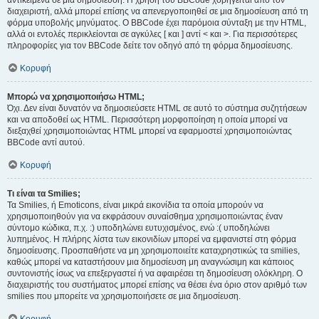
αντικείμενα σε μια δημοσίευση. Η χρήση του BBCode χορηγείται από τον
διαχειριστή, αλλά μπορεί επίσης να απενεργοποιηθεί σε μια δημοσίευση από τη
φόρμα υποβολής μηνύματος. Ο BBCode έχει παρόμοια σύνταξη με την HTML,
αλλά οι εντολές περικλείονται σε αγκύλες [ και ] αντί < και >. Για περισσότερες
πληροφορίες για τον BBCode δείτε τον οδηγό από τη φόρμα δημοσίευσης.
Κορυφή
Μπορώ να χρησιμοποιήσω HTML;
Όχι. Δεν είναι δυνατόν να δημοσιεύσετε HTML σε αυτό το σύστημα συζητήσεων
και να αποδοθεί ως HTML. Περισσότερη μορφοποίηση η οποία μπορεί να
διεξαχθεί χρησιμοποιώντας HTML μπορεί να εφαρμοστεί χρησιμοποιώντας
BBCode αντί αυτού.
Κορυφή
Τι είναι τα Smilies;
Τα Smilies, ή Emoticons, είναι μικρά εικονίδια τα οποία μπορούν να
χρησιμοποιηθούν για να εκφράσουν συναίσθημα χρησιμοποιώντας έναν
σύντομο κώδικα, π.χ. :) υποδηλώνει ευτυχισμένος, ενώ :( υποδηλώνει
λυπημένος. Η πλήρης λίστα των εικονιδίων μπορεί να εμφανιστεί στη φόρμα
δημοσίευσης. Προσπαθήστε να μη χρησιμοποιείτε καταχρηστικώς τα smilies,
καθώς μπορεί να καταστήσουν μια δημοσίευση μη αναγνώσιμη και κάποιος
συντονιστής ίσως να επεξεργαστεί ή να αφαιρέσει τη δημοσίευση ολόκληρη. Ο
διαχειριστής του συστήματος μπορεί επίσης να θέσει ένα όριο στον αριθμό των
smilies που μπορείτε να χρησιμοποιήσετε σε μια δημοσίευση.