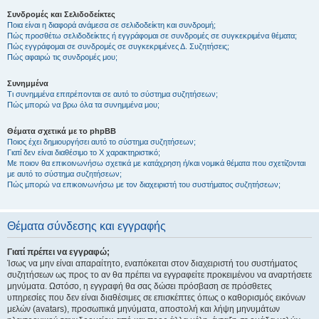
Συνδρομές και Σελιδοδείκτες
Ποια είναι η διαφορά ανάμεσα σε σελιδοδείκτη και συνδρομή;
Πώς προσθέτω σελιδοδείκτες ή εγγράφομαι σε συνδρομές σε συγκεκριμένα θέματα;
Πώς εγγράφομαι σε συνδρομές σε συγκεκριμένες Δ. Συζητήσεις;
Πώς αφαιρώ τις συνδρομές μου;
Συνημμένα
Τι συνημμένα επιτρέπονται σε αυτό το σύστημα συζητήσεων;
Πώς μπορώ να βρω όλα τα συνημμένα μου;
Θέματα σχετικά με το phpBB
Ποιος έχει δημιουργήσει αυτό το σύστημα συζητήσεων;
Γιατί δεν είναι διαθέσιμο το Χ χαρακτηριστικό;
Με ποιον θα επικοινωνήσω σχετικά με κατάχρηση ή/και νομικά θέματα που σχετίζονται
με αυτό το σύστημα συζητήσεων;
Πώς μπορώ να επικοινωνήσω με τον διαχειριστή του συστήματος συζητήσεων;
Θέματα σύνδεσης και εγγραφής
Γιατί πρέπει να εγγραφώ;
Ίσως να μην είναι απαραίτητο, εναπόκειται στον διαχειριστή του συστήματος
συζητήσεων ως προς το αν θα πρέπει να εγγραφείτε προκειμένου να αναρτήσετε
μηνύματα. Ωστόσο, η εγγραφή θα σας δώσει πρόσβαση σε πρόσθετες
υπηρεσίες που δεν είναι διαθέσιμες σε επισκέπτες όπως ο καθορισμός εικόνων
μελών (avatars), προσωπικά μηνύματα, αποστολή και λήψη μηνυμάτων