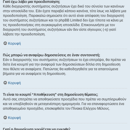
Γιατί έχω λάβει μια προειδοποίηση;
Κάθε διαχειριστής συστήματος συζητήσεων έχει δικό του σύνολο των κανόνων
στην ιστοσελίδα του. Εάν έχετε παραβεί κάποιο κανόνα, τότε ίσως να λάβατε μια
προειδοποίηση. Παρακαλώ σημειώστε ότι αυτό είναι απόφαση του διαχειριστή
του συστήματος συζητήσεων και το phpBB Limited δεν έχει τίποτα να κάνει με
τις προειδοποιήσεις στη συγκεκριμένη ιστοσελίδα. Επικοινωνήστε με τον
διαχειριστή του συστήματος συζητήσεων εάν δεν είστε σίγουρος (-η) γιατί
λάβατε την προειδοποίηση.
Κορυφή
Πώς μπορώ να αναφέρω δημοσιεύσεις σε έναν συντονιστή;
Εάν ο διαχειριστής του συστήματος συζητήσεων το έχει επιτρέψει, θα πρέπει να
δείτε ένα κουμπί για την αναφορά των δημοσιεύσεων δίπλα στη δημοσίευση
που θέλετε να αναφέρετε. Πατώντας θα καθοδηγηθείτε για τα απαιτούμενα
βήματα για να αναφέρετε τη δημοσίευση.
Κορυφή
Τι είναι το κουμπί “Αποθήκευση” στη δημοσίευση θέματος;
Αυτό σας επιτρέπει να αποθηκεύσετε προσχέδια που πρέπει να συμπληρωθούν
και να υποβληθούν σε μεταγενέστερη ημερομηνία. Για να επαναφορτώσετε ένα
αποθηκευμένο προσχέδιο, επισκεφθείτε τον Πίνακα Ελέγχου Μέλους.
Κορυφή
Γιατί η δημοσίευση χρειάζεται να εγκριθεί;