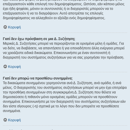
επεξεργαστούν κάθε επιλογή του δημοψηφίσματος. Ωστόσο, εάν κάποιο μέλος
έχει ήδη ψηφίσει, μόνον οι συντονιστές ή οι διαχειριστές μπορούν να το
επεξεργαστούν ή να το διαγράψουν. Αυτό αποτρέπει τις επιλογές
δημοψηφίσματος να αλλαχθούν εν εξελίξει ενός δημοψηφίσματος.
Κορυφή
Γιατί δεν έχω πρόσβαση σε μια Δ. Συζήτηση;
Μερικές Δ. Συζητήσεις μπορεί να περιορίζονται σε ορισμένα μέλη ή ομάδες. Για
να δείτε, να διαβάσετε, να απαντήσετε ή για οποιαδήποτε άλλη ενέργεια μπορεί
να χρειάζεστε ειδικά δικαιώματα. Επικοινωνήστε με έναν συντονιστή ή
διαχειριστή του συστήματος συζητήσεων για να σας χορηγήσει την πρόσβαση.
Κορυφή
Γιατί δεν μπορώ να προσθέσω συνημμένα;
Τα δικαιώματα συνημμένου χορηγούνται ανά Δ. Συζήτηση, ανά ομάδα, ή ανά
μέλος. Ο διαχειριστής του συστήματος συζητήσεων μπορεί να μην έχει επιτρέψει
την προσθήκη συνημμένων στη συγκεκριμένη Δ. Συζήτηση που θέλετε να
δημοσιεύσετε ή πιθανόν μόνο ορισμένες ομάδες μπορούν να προσθέτουν
συνημμένα. Επικοινωνήστε με τον διαχειριστή του συστήματος συζητήσεων εάν
δεν είστε σίγουρος (-η) σχετικά με το λόγο που δεν μπορείτε να προσθέσετε
συνημμένα.
Κορυφή