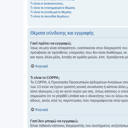
Τι είναι οι ανακοινώσεις;
Τι είναι τα επισημασμένα θέματα;
Τι είναι τα κλειδωμένα θέματα;
Τι είναι τα εικονίδια θεμάτων;
Θέματα σύνδεσης και εγγραφής
Γιατί πρέπει να εγγραφώ;
Ίσως να μην είναι απαραίτητο, εναπόκειται στον διαχειριστή 
πρόσβαση σε πρόσθετες υπηρεσίες που δεν είναι διαθέσιμες σ
και προς άλλα μέλη, ένταξη σε ομάδα μελών, κλπ. Χρειάζονται 
Κορυφή
Τι είναι το COPPA;
Το COPPA, ή Προστασία Προσωπικών Δεδομένων Ανηλίκων στο Δ
των 13 ετών να έχουν γραπτή γονική συναίνεση ή κάποια άλλη 
είστε σίγουρος (-η) αν αυτό ισχύει για σας, όπως κάποιος ο ο
σημειώστε ότι το phpBB Limited και ο ιδιοκτήτης του εν λόγω
είδους, εκτός από τις περιπτώσεις που περιγράφονται στην ερ
Κορυφή
Γιατί δεν μπορώ να εγγραφώ;
Είναι πιθανόν κάποιος διαχειριστής του συστήματος συζητήσεω