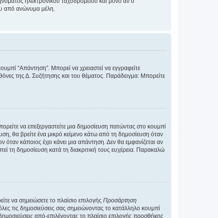
νύματος ηλεκτρονικού ταχυδρομείου και μόνο αν ο
ου από ανώνυμα μέλη.
κουμπί “Απάντηση”. Μπορεί να χρειαστεί να εγγραφείτε
οθόνες της Δ. Συζήτησης και του θέματος. Παράδειγμα: Μπορείτε
Μπορείτε να επεξεργαστείτε μια δημοσίευση πατώντας στο κουμπί
υση, θα βρείτε ένα μικρό κείμενο κάτω από τη δημοσίευση όταν
ν όταν κάποιος έχει κάνει μια απάντηση. Δεν θα εμφανίζεται αν
τεί τη δημοσίευση κατά τη διακριτική τους ευχέρεια. Παρακαλώ
ίτε να σημειώσετε το πλαίσιο επιλογής
Προσάρτηση
λες τις δημοσιεύσεις σας σημειώνοντας το κατάλληλο κουμπί
 δημοσιεύσεις από-επιλέγοντας το πλαίσιο επιλογής προσθήκης