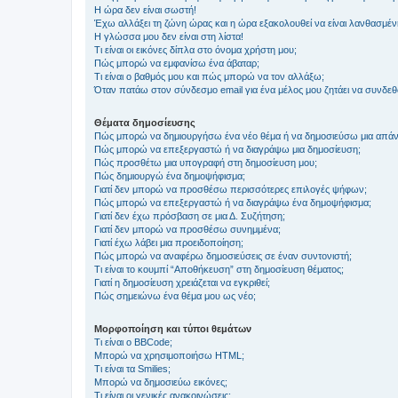
Η ώρα δεν είναι σωστή!
Έχω αλλάξει τη ζώνη ώρας και η ώρα εξακολουθεί να είναι λανθασμέν
Η γλώσσα μου δεν είναι στη λίστα!
Τι είναι οι εικόνες δίπλα στο όνομα χρήστη μου;
Πώς μπορώ να εμφανίσω ένα άβαταρ;
Τι είναι ο βαθμός μου και πώς μπορώ να τον αλλάξω;
Όταν πατάω στον σύνδεσμο email για ένα μέλος μου ζητάει να συνδε
Θέματα δημοσίευσης
Πώς μπορώ να δημιουργήσω ένα νέο θέμα ή να δημοσιεύσω μια απάν
Πώς μπορώ να επεξεργαστώ ή να διαγράψω μια δημοσίευση;
Πώς προσθέτω μια υπογραφή στη δημοσίευση μου;
Πώς δημιουργώ ένα δημοψήφισμα;
Γιατί δεν μπορώ να προσθέσω περισσότερες επιλογές ψήφων;
Πώς μπορώ να επεξεργαστώ ή να διαγράψω ένα δημοψήφισμα;
Γιατί δεν έχω πρόσβαση σε μια Δ. Συζήτηση;
Γιατί δεν μπορώ να προσθέσω συνημμένα;
Γιατί έχω λάβει μια προειδοποίηση;
Πώς μπορώ να αναφέρω δημοσιεύσεις σε έναν συντονιστή;
Τι είναι το κουμπί “Αποθήκευση” στη δημοσίευση θέματος;
Γιατί η δημοσίευση χρειάζεται να εγκριθεί;
Πώς σημειώνω ένα θέμα μου ως νέο;
Μορφοποίηση και τύποι θεμάτων
Τι είναι ο BBCode;
Μπορώ να χρησιμοποιήσω HTML;
Τι είναι τα Smilies;
Μπορώ να δημοσιεύω εικόνες;
Τι είναι οι γενικές ανακοινώσεις;