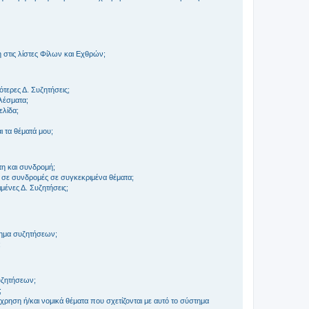
στις λίστες Φίλων και Εχθρών;
τερες Δ. Συζητήσεις;
ελέσματα;
ελίδα;
 τα θέματά μου;
τη και συνδρομή;
 σε συνδρομές σε συγκεκριμένα θέματα;
ένες Δ. Συζητήσεις;
τημα συζητήσεων;
;
συζητήσεων;
;
ρηση ή/και νομικά θέματα που σχετίζονται με αυτό το σύστημα