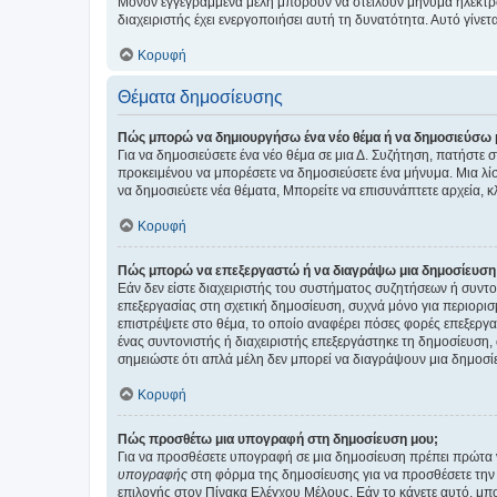
Μόνον εγγεγραμμένα μέλη μπορούν να στείλουν μήνυμα ηλεκτρ
διαχειριστής έχει ενεργοποιήσει αυτή τη δυνατότητα. Αυτό γί
Κορυφή
Θέματα δημοσίευσης
Πώς μπορώ να δημιουργήσω ένα νέο θέμα ή να δημοσιεύσω 
Για να δημοσιεύσετε ένα νέο θέμα σε μια Δ. Συζήτηση, πατήστε 
προκειμένου να μπορέσετε να δημοσιεύσετε ένα μήνυμα. Μια λίσ
να δημοσιεύετε νέα θέματα, Μπορείτε να επισυνάπτετε αρχεία, κ
Κορυφή
Πώς μπορώ να επεξεργαστώ ή να διαγράψω μια δημοσίευση
Εάν δεν είστε διαχειριστής του συστήματος συζητήσεων ή συντο
επεξεργασίας στη σχετική δημοσίευση, συχνά μόνο για περιορισ
επιστρέψετε στο θέμα, το οποίο αναφέρει πόσες φορές επεξεργασ
ένας συντονιστής ή διαχειριστής επεξεργάστηκε τη δημοσίευση,
σημειώστε ότι απλά μέλη δεν μπορεί να διαγράψουν μια δημοσίε
Κορυφή
Πώς προσθέτω μια υπογραφή στη δημοσίευση μου;
Για να προσθέσετε υπογραφή σε μια δημοσίευση πρέπει πρώτα ν
υπογραφής
στη φόρμα της δημοσίευσης για να προσθέσετε την
επιλογής στον Πίνακα Ελέγχου Μέλους. Εάν το κάνετε αυτό, μπ