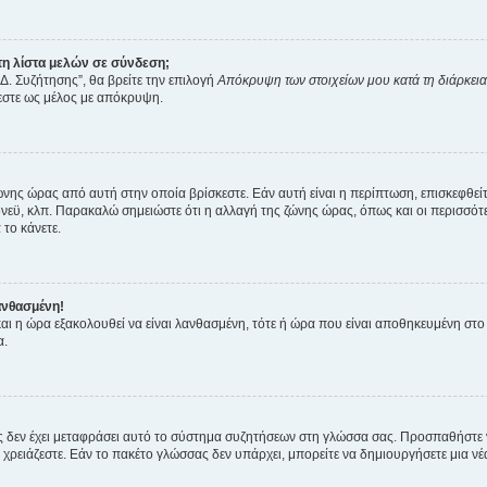
η λίστα μελών σε σύνδεση;
Δ. Συζήτησης”, θα βρείτε την επιλογή
Απόκρυψη των στοιχείων μου κατά τη διάρκει
ζεστε ως μέλος με απόκρυψη.
ζώνης ώρας από αυτή στην οποία βρίσκεστε. Εάν αυτή είναι η περίπτωση, επισκεφθεί
 Σίδνεϋ, κλπ. Παρακαλώ σημειώστε ότι η αλλαγή της ζώνης ώρας, όπως και οι περισσ
 το κάνετε.
ανθασμένη!
 και η ώρα εξακολουθεί να είναι λανθασμένη, τότε ή ώρα που είναι αποθηκευμένη στ
α.
νείς δεν έχει μεταφράσει αυτό το σύστημα συζητήσεων στη γλώσσα σας. Προσπαθήστε
χρειάζεστε. Εάν το πακέτο γλώσσας δεν υπάρχει, μπορείτε να δημιουργήσετε μια ν