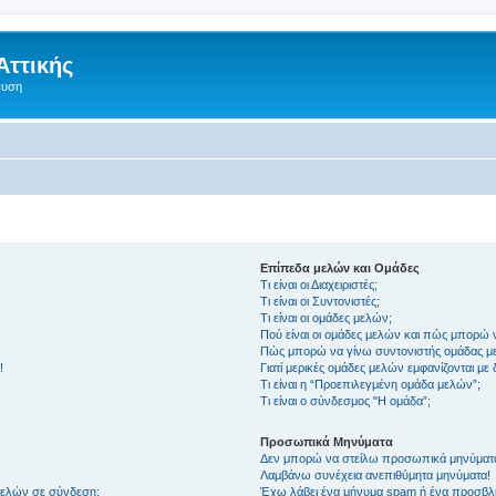
Αττικής
ευση
Επίπεδα μελών και Ομάδες
Τι είναι οι Διαχειριστές;
Τι είναι οι Συντονιστές;
Τι είναι οι ομάδες μελών;
Πού είναι οι ομάδες μελών και πώς μπορώ 
Πώς μπορώ να γίνω συντονιστής ομάδας μ
!
Γιατί μερικές ομάδες μελών εμφανίζονται με
Τι είναι η “Προεπιλεγμένη ομάδα μελών”;
Τι είναι ο σύνδεσμος "Η ομάδα”;
Προσωπικά Μηνύματα
Δεν μπορώ να στείλω προσωπικά μηνύματ
Λαμβάνω συνέχεια ανεπιθύμητα μηνύματα!
μελών σε σύνδεση;
Έχω λάβει ένα μήνυμα spam ή ένα προσβλη