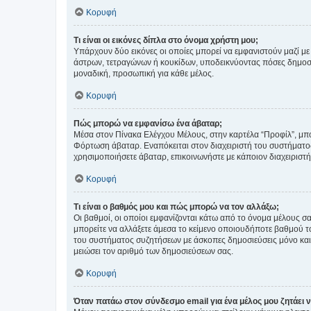
Κορυφή
Τι είναι οι εικόνες δίπλα στο όνομα χρήστη μου;
Υπάρχουν δύο εικόνες οι οποίες μπορεί να εμφανιστούν μαζί με
άστρων, τετραγώνων ή κουκίδων, υποδεικνύοντας πόσες δημοσιεύ
μοναδική, προσωπική για κάθε μέλος.
Κορυφή
Πώς μπορώ να εμφανίσω ένα άβαταρ;
Μέσα στον Πίνακα Ελέγχου Μέλους, στην καρτέλα “Προφίλ”, μπο
Φόρτωση άβαταρ. Εναπόκειται στον διαχειριστή του συστήματος 
χρησιμοποιήσετε άβαταρ, επικοινωνήστε με κάποιον διαχειριστ
Κορυφή
Τι είναι ο βαθμός μου και πώς μπορώ να τον αλλάξω;
Οι βαθμοί, οι οποίοι εμφανίζονται κάτω από το όνομα μέλους σα
μπορείτε να αλλάξετε άμεσα το κείμενο οποιουδήποτε βαθμού 
του συστήματος συζητήσεων με άσκοπες δημοσιεύσεις μόνο και 
μειώσει τον αριθμό των δημοσιεύσεων σας.
Κορυφή
Όταν πατάω στον σύνδεσμο email για ένα μέλος μου ζητάει 