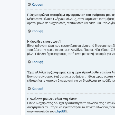
Κορυφή
Πώς μπορώ να αποτρέψω την εμφάνιση του ονόματος μου στ
Μέσα στον Πίνακα Ελέγχου Μέλους, στην καρτέλα “Προτιμήσεις 
ορατοί μόνο σε διαχειριστές, συντονιστές και εσάς. Θα υπολογί
Κορυφή
Η ώρα δεν είναι σωστή!
Είναι πιθανό η ώρα που εμφανίζεται να είναι από διαφορετική 
ταιριάζει στην περιοχή σας, π.χ. Λονδίνο, Παρίσι, Νέα Υόρκη,
μέλη. Εάν δεν έχετε εγγραφεί, αυτή είναι μια καλή ευκαιρία για να
Κορυφή
Έχω αλλάξει τη ζώνη ώρας και η ώρα εξακολουθεί να είναι λ
Εάν είστε σίγουρος (-η) ότι έχετε ρυθμίσει τη ζώνη ώρας σωστά
ειδοποιήσετε κάποιον διαχειριστή για να διορθώσει το πρόβλημ
Κορυφή
Η γλώσσα μου δεν είναι στη λίστα!
Είτε ο διαχειριστής δεν έχει εγκαταστήσει τη γλώσσα σας ή κα
συζητήσεων αν μπορεί να εγκαταστήσει το πακέτο γλώσσας που 
στην ιστοσελίδα του
phpBB
®.