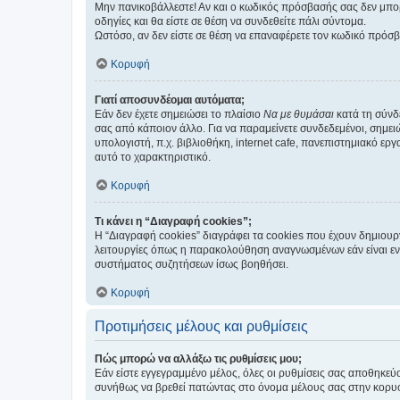
Μην πανικοβάλλεστε! Αν και ο κωδικός πρόσβασής σας δεν μπορ
οδηγίες και θα είστε σε θέση να συνδεθείτε πάλι σύντομα.
Ωστόσο, αν δεν είστε σε θέση να επαναφέρετε τον κωδικό πρόσ
Κορυφή
Γιατί αποσυνδέομαι αυτόματα;
Εάν δεν έχετε σημειώσει το πλαίσιο
Να με θυμάσαι
κατά τη σύνδ
σας από κάποιον άλλο. Για να παραμείνετε συνδεδεμένοι, σημει
υπολογιστή, π.χ. βιβλιοθήκη, internet cafe, πανεπιστημιακό ερ
αυτό το χαρακτηριστικό.
Κορυφή
Τι κάνει η “Διαγραφή cookies”;
Η “Διαγραφή cookies” διαγράφει τα cookies που έχουν δημιου
λειτουργίες όπως η παρακολούθηση αναγνωσμένων εάν είναι εν
συστήματος συζητήσεων ίσως βοηθήσει.
Κορυφή
Προτιμήσεις μέλους και ρυθμίσεις
Πώς μπορώ να αλλάξω τις ρυθμίσεις μου;
Εάν είστε εγγεγραμμένο μέλος, όλες οι ρυθμίσεις σας αποθηκε
συνήθως να βρεθεί πατώντας στο όνομα μέλους σας στην κορυφή