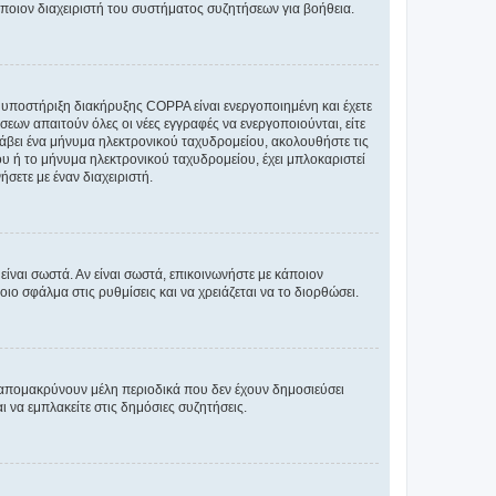
άποιον διαχειριστή του συστήματος συζητήσεων για βοήθεια.
η υποστήριξη διακήρυξης COPPA είναι ενεργοποιημένη και έχετε
σεων απαιτούν όλες οι νέες εγγραφές να ενεργοποιούνται, είτε
 λάβει ένα μήνυμα ηλεκτρονικού ταχυδρομείου, ακολουθήστε τις
υ ή το μήνυμα ηλεκτρονικού ταχυδρομείου, έχει μπλοκαριστεί
σετε με έναν διαχειριστή.
ίναι σωστά. Αν είναι σωστά, επικοινωνήστε με κάποιον
οιο σφάλμα στις ρυθμίσεις και να χρειάζεται να το διορθώσει.
 απομακρύνουν μέλη περιοδικά που δεν έχουν δημοσιεύσει
 να εμπλακείτε στις δημόσιες συζητήσεις.