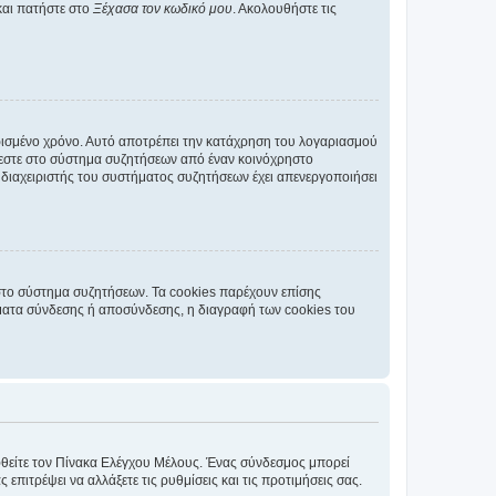
και πατήστε στο
Ξέχασα τον κωδικό μου
. Ακολουθήστε τις
ρισμένο χρόνο. Αυτό αποτρέπει την κατάχρηση του λογαριασμού
έεστε στο σύστημα συζητήσεων από έναν κοινόχρηστο
 ο διαχειριστής του συστήματος συζητήσεων έχει απενεργοποιήσει
στο σύστημα συζητήσεων. Τα cookies παρέχουν επίσης
ματα σύνδεσης ή αποσύνδεσης, η διαγραφή των cookies του
εφθείτε τον Πίνακα Ελέγχου Μέλους. Ένας σύνδεσμος μπορεί
ιτρέψει να αλλάξετε τις ρυθμίσεις και τις προτιμήσεις σας.