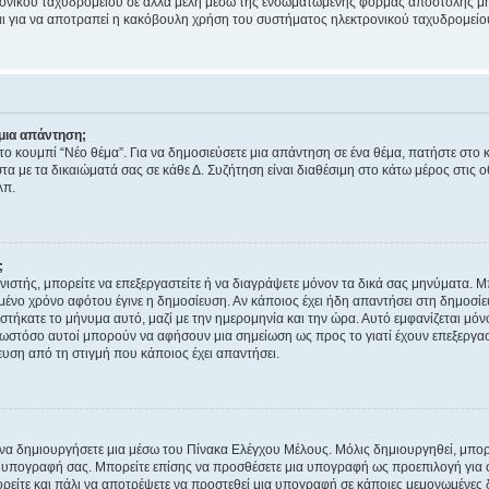
ονικού ταχυδρομείου σε άλλα μέλη μέσω της ενσωματωμένης φόρμας αποστολής μη
νεται για να αποτραπεί η κακόβουλη χρήση του συστήματος ηλεκτρονικού ταχυδρομεί
μια απάντηση;
στο κουμπί “Νέο θέμα”. Για να δημοσιεύσετε μια απάντηση σε ένα θέμα, πατήστε στο 
τα με τα δικαιώματά σας σε κάθε Δ. Συζήτηση είναι διαθέσιμη στο κάτω μέρος στις 
λπ.
;
νιστής, μπορείτε να επεξεργαστείτε ή να διαγράψετε μόνον τα δικά σας μηνύματα. 
μένο χρόνο αφότου έγινε η δημοσίευση. Αν κάποιος έχει ήδη απαντήσει στη δημοσίε
τήκατε το μήνυμα αυτό, μαζί με την ημερομηνία και την ώρα. Αυτό εμφανίζεται μόνο
 ωστόσο αυτοί μπορούν να αφήσουν μια σημείωση ως προς το γιατί έχουν επεξεργασ
υση από τη στιγμή που κάποιος έχει απαντήσει.
α δημιουργήσετε μια μέσω του Πίνακα Ελέγχου Μέλους. Μόλις δημιουργηθεί, μπορε
 υπογραφή σας. Μπορείτε επίσης να προσθέσετε μια υπογραφή ως προεπιλογή για ό
ορείτε και πάλι να αποτρέψετε να προστεθεί μια υπογραφή σε κάποιες μεμονωμένες