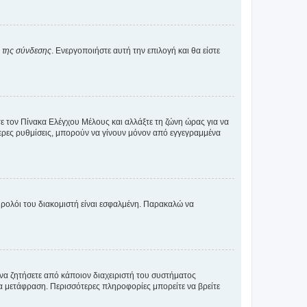
α της σύνδεσης
. Ενεργοποιήστε αυτή την επιλογή και θα είστε
τε τον Πίνακα Ελέγχου Μέλους και αλλάξτε τη ζώνη ώρας για να
ότερες ρυθμίσεις, μπορούν να γίνουν μόνον από εγγεγραμμένα
ο ρολόι του διακομιστή είναι εσφαλμένη. Παρακαλώ να
 να ζητήσετε από κάποιον διαχειριστή του συστήματος
έα μετάφραση. Περισσότερες πληροφορίες μπορείτε να βρείτε