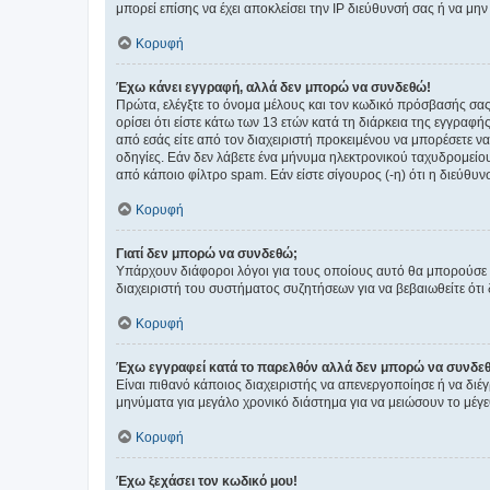
μπορεί επίσης να έχει αποκλείσει την IP διεύθυνσή σας ή να μ
Κορυφή
Έχω κάνει εγγραφή, αλλά δεν μπορώ να συνδεθώ!
Πρώτα, ελέγξτε το όνομα μέλους και τον κωδικό πρόσβασής σας.
ορίσει ότι είστε κάτω των 13 ετών κατά τη διάρκεια της εγγραφ
από εσάς είτε από τον διαχειριστή προκειμένου να μπορέσετε ν
οδηγίες. Εάν δεν λάβετε ένα μήνυμα ηλεκτρονικού ταχυδρομείο
από κάποιο φίλτρο spam. Εάν είστε σίγουρος (-η) ότι η διεύθυ
Κορυφή
Γιατί δεν μπορώ να συνδεθώ;
Υπάρχουν διάφοροι λόγοι για τους οποίους αυτό θα μπορούσε να
διαχειριστή του συστήματος συζητήσεων για να βεβαιωθείτε ότι δ
Κορυφή
Έχω εγγραφεί κατά το παρελθόν αλλά δεν μπορώ να συνδε
Είναι πιθανό κάποιος διαχειριστής να απενεργοποίησε ή να δι
μηνύματα για μεγάλο χρονικό διάστημα για να μειώσουν το μέγε
Κορυφή
Έχω ξεχάσει τον κωδικό μου!