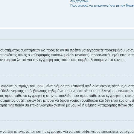
συζητήσεων;
Πώς μπορώ να επικοινωνήσω με τον διαχει
του συστήματος συζητήσεων ως προς το αν θα πρέπει να εγγραφείτε προκειμένου να 
ε επισκέπτες όπως ο καθορισμός εικόνων μελών (avatars), προσωπικά μηνύματα, 
μόνο μερικά λεπτά για την εγγραφή σας οπότε σας συμβουλεύουμε να το κάνετε.
ιαδίκτυο, πράξη του 1998, είναι νόμος που απαιτεί από δικτυακούς τόπους οι ο
μέθοδο νομικής επιβεβαίωσης κηδεμόνα, που να επιτρέπει τη συλλογή προσωπικών 
ποίος προσπαθεί να εγγραφεί ή στην ιστοσελίδα που προσπαθείτε να εγγραφείτε, επ
 συστήματος συζητήσεων δεν μπορεί να δώσει νομική συμβουλή και δεν είναι ένα ση
ώτηση “Με ποιόν θα επικοινωνήσω σχετικά με νομικά ή θέματα κατάχρησης πάνω στο
ν να έχει απενεργοποιήσει τις εγγραφές για να αποτρέψει νέους επισκέπτες να εγγ