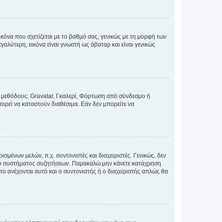
κόνα που σχετίζεται με το βαθμό σας, γενικώς με τη μορφή των
αλύτερη, εικόνα είναι γνωστή ως άβαταρ και είναι γενικώς
ς μεθόδους: Gravatar, Γκαλερί, Φόρτωση από σύνδεσμο ή
ορεί να καταστούν διαθέσιμα. Εάν δεν μπορείτε να
σμένων μελών, π.χ. συντονιστές και διαχειριστές. Γενικώς, δεν
του συστήματος συζητήσεων. Παρακαλώ μην κάνετε κατάχρηση
ο ανέχονται αυτό και ο συντονιστής ή ο διαχειριστής απλώς θα