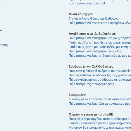
συστήματος συζητήσεων!
η!
Φίλοι και εχθροί
Τι είναι η λίστα Φίλων και Εχθρών;
Πώς μπορώ να προσθέσω / αφαιρέσω μέλη 
θώ;
Αναζήτηση στις Δ. Συζητήσεις
Πώς μπορώ να αναζητήσω σε μια ή περισσό
Γιατί η αναζήτησή μου δεν επιστρέφει αποτ
τηση;
Γιατί η αναζήτηση μου επιστρέφει μια κενή σ
Πώς μπορώ να αναζητήσω για μέλη;
Πώς μπορώ να βρω τις δημοσιεύσεις μου και
Συνδρομές και Σελιδοδείκτες
Ποια είναι η διαφορά ανάμεσα σε σελιδοδείκ
Πώς προσθέτω σελιδοδείκτες ή εγγράφομαι
Πώς εγγράφομαι σε συνδρομές σε συγκεκριμ
Πώς αφαιρώ τις συνδρομές μου;
Συνημμένα
Τι συνημμένα επιτρέπονται σε αυτό το σύσ
Πώς μπορώ να βρω όλα τα συνημμένα μου
Θέματα σχετικά με το phpBB
Ποιος έχει δημιουργήσει αυτό το σύστημα 
Γιατί δεν είναι διαθέσιμο το Χ χαρακτηριστικό
Με ποιον θα επικοινωνήσω σχετικά με κατάχ