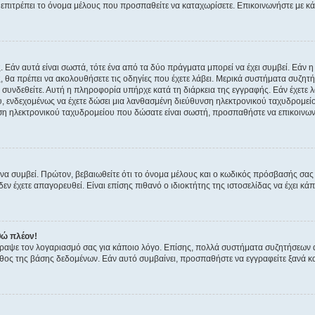
ην επιτρέπει το όνομα μέλους που προσπαθείτε να καταχωρίσετε. Επικοινωνήστε με κ
 Εάν αυτά είναι σωστά, τότε ένα από τα δύο πράγματα μπορεί να έχει συμβεί. Εάν 
ής, θα πρέπει να ακολουθήσετε τις οδηγίες που έχετε λάβει. Μερικά συστήματα συζητή
α συνδεθείτε. Αυτή η πληροφορία υπήρχε κατά τη διάρκεια της εγγραφής. Εάν έχετε
υ, ενδεχομένως να έχετε δώσει μια λανθασμένη διεύθυνση ηλεκτρονικού ταχυδρομείο
νση ηλεκτρονικού ταχυδρομείου που δώσατε είναι σωστή, προσπαθήστε να επικοινωνή
 συμβεί. Πρώτον, βεβαιωθείτε ότι το όνομα μέλους και ο κωδικός πρόσβασής σας ε
εν έχετε απαγορευθεί. Είναι επίσης πιθανό ο ιδιοκτήτης της ιστοσελίδας να έχει κάπ
θώ πλέον!
έγραψε τον λογαριασμό σας για κάποιο λόγο. Επίσης, πολλά συστήματα συζητήσεων
θος της βάσης δεδομένων. Εάν αυτό συμβαίνει, προσπαθήστε να εγγραφείτε ξανά και