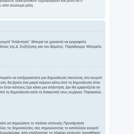
νύματος ηλεκτρονικού ταχυδρομείου και μόνο αν ο
ου από ανώνυμα μέλη.
κουμπί “Απάντηση”. Μπορεί να χρειαστεί να εγγραφείτε
οθόνες της Δ. Συζήτησης και του θέματος. Παράδειγμα: Μπορείτε
Μπορείτε να επεξεργαστείτε μια δημοσίευση πατώντας στο κουμπί
υση, θα βρείτε ένα μικρό κείμενο κάτω από τη δημοσίευση όταν
ν όταν κάποιος έχει κάνει μια απάντηση. Δεν θα εμφανίζεται αν
τεί τη δημοσίευση κατά τη διακριτική τους ευχέρεια. Παρακαλώ
ίτε να σημειώσετε το πλαίσιο επιλογής
Προσάρτηση
λες τις δημοσιεύσεις σας σημειώνοντας το κατάλληλο κουμπί
 δημοσιεύσεις από-επιλέγοντας το πλαίσιο επιλογής προσθήκης