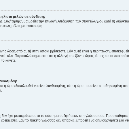
η λίστα μελών σε σύνδεση;
Δ. Συζήτησης”, θα βρείτε την επιλογή
Απόκρυψη των στοιχείων μου κατά τη διάρκει
ζεστε ως μέλος με απόκρυψη.
ζώνης ώρας από αυτή στην οποία βρίσκεστε. Εάν αυτή είναι η περίπτωση, επισκεφθεί
 Σίδνεϋ, κλπ. Παρακαλώ σημειώστε ότι η αλλαγή της ζώνης ώρας, όπως και οι περισσ
 το κάνετε.
ανθασμένη!
 και η ώρα εξακολουθεί να είναι λανθασμένη, τότε ή ώρα που είναι αποθηκευμένη στ
α.
νείς δεν έχει μεταφράσει αυτό το σύστημα συζητήσεων στη γλώσσα σας. Προσπαθήστε
χρειάζεστε. Εάν το πακέτο γλώσσας δεν υπάρχει, μπορείτε να δημιουργήσετε μια ν