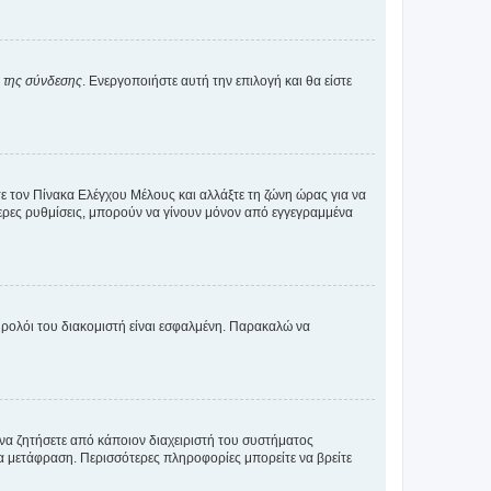
α της σύνδεσης
. Ενεργοποιήστε αυτή την επιλογή και θα είστε
τε τον Πίνακα Ελέγχου Μέλους και αλλάξτε τη ζώνη ώρας για να
ότερες ρυθμίσεις, μπορούν να γίνουν μόνον από εγγεγραμμένα
ο ρολόι του διακομιστή είναι εσφαλμένη. Παρακαλώ να
 να ζητήσετε από κάποιον διαχειριστή του συστήματος
έα μετάφραση. Περισσότερες πληροφορίες μπορείτε να βρείτε