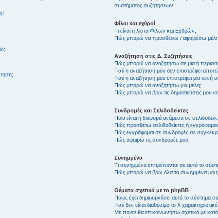
συστήματος συζητήσεων!
η!
Φίλοι και εχθροί
Τι είναι η λίστα Φίλων και Εχθρών;
Πώς μπορώ να προσθέσω / αφαιρέσω μέλη 
θώ;
Αναζήτηση στις Δ. Συζητήσεις
Πώς μπορώ να αναζητήσω σε μια ή περισσό
Γιατί η αναζήτησή μου δεν επιστρέφει αποτ
τηση;
Γιατί η αναζήτηση μου επιστρέφει μια κενή σ
Πώς μπορώ να αναζητήσω για μέλη;
Πώς μπορώ να βρω τις δημοσιεύσεις μου και
Συνδρομές και Σελιδοδείκτες
Ποια είναι η διαφορά ανάμεσα σε σελιδοδείκ
Πώς προσθέτω σελιδοδείκτες ή εγγράφομαι
Πώς εγγράφομαι σε συνδρομές σε συγκεκριμ
Πώς αφαιρώ τις συνδρομές μου;
Συνημμένα
Τι συνημμένα επιτρέπονται σε αυτό το σύσ
Πώς μπορώ να βρω όλα τα συνημμένα μου
Θέματα σχετικά με το phpBB
Ποιος έχει δημιουργήσει αυτό το σύστημα 
Γιατί δεν είναι διαθέσιμο το Χ χαρακτηριστικό
Με ποιον θα επικοινωνήσω σχετικά με κατάχ