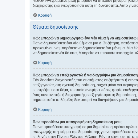
Μόνον εγγεγραμμένα μέλη μπορούν να στείλουν μήνυμα ηλεκτρ
διαχειριστής έχει ενεργοποιήσει αυτή τη δυνατότητα. Αυτό γί
Κορυφή
Θέματα δημοσίευσης
Πώς μπορώ να δημιουργήσω ένα νέο θέμα ή να δημοσιεύσω 
Για να δημοσιεύσετε ένα νέο θέμα σε μια Δ. Συζήτηση, πατήστε 
προκειμένου να μπορέσετε να δημοσιεύσετε ένα μήνυμα. Μια λίσ
να δημοσιεύετε νέα θέματα, Μπορείτε να επισυνάπτετε αρχεία, κ
Κορυφή
Πώς μπορώ να επεξεργαστώ ή να διαγράψω μια δημοσίευση
Εάν δεν είστε διαχειριστής του συστήματος συζητήσεων ή συντο
επεξεργασίας στη σχετική δημοσίευση, συχνά μόνο για περιορισ
επιστρέψετε στο θέμα, το οποίο αναφέρει πόσες φορές επεξεργασ
ένας συντονιστής ή διαχειριστής επεξεργάστηκε τη δημοσίευση,
σημειώστε ότι απλά μέλη δεν μπορεί να διαγράψουν μια δημοσίε
Κορυφή
Πώς προσθέτω μια υπογραφή στη δημοσίευση μου;
Για να προσθέσετε υπογραφή σε μια δημοσίευση πρέπει πρώτα ν
υπογραφής
στη φόρμα της δημοσίευσης για να προσθέσετε την
επιλογής στον Πίνακα Ελέγχου Μέλους. Εάν το κάνετε αυτό, μπ