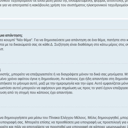
ονικού ταχυδρομείου σε άλλα μέλη μέσω της ενσωματωμένης φόρμας αποστολής μη
νεται για να αποτραπεί η κακόβουλη χρήση του συστήματος ηλεκτρονικού ταχυδρομεί
μια απάντηση;
στο κουμπί “Νέο θέμα”. Για να δημοσιεύσετε μια απάντηση σε ένα θέμα, πατήστε στο 
τα με τα δικαιώματά σας σε κάθε Δ. Συζήτηση είναι διαθέσιμη στο κάτω μέρος στις 
λπ.
;
νιστής, μπορείτε να επεξεργαστείτε ή να διαγράψετε μόνον τα δικά σας μηνύματα. 
μένο χρόνο αφότου έγινε η δημοσίευση. Αν κάποιος έχει ήδη απαντήσει στη δημοσίε
τήκατε το μήνυμα αυτό, μαζί με την ημερομηνία και την ώρα. Αυτό εμφανίζεται μόνο
 ωστόσο αυτοί μπορούν να αφήσουν μια σημείωση ως προς το γιατί έχουν επεξεργασ
υση από τη στιγμή που κάποιος έχει απαντήσει.
α δημιουργήσετε μια μέσω του Πίνακα Ελέγχου Μέλους. Μόλις δημιουργηθεί, μπορε
 υπογραφή σας. Μπορείτε επίσης να προσθέσετε μια υπογραφή ως προεπιλογή για ό
ορείτε και πάλι να αποτρέψετε να προστεθεί μια υπογραφή σε κάποιες μεμονωμένες