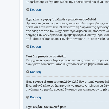
μπορεί επίσης να έχει αποκλείσει την IP διεύθυνσή σας ή να μ
Κορυφή
Έχω κάνει εγγραφή, αλλά δεν μπορώ να συνδεθώ!
Πρώτα, ελέγξτε το όνομα μέλους και τον κωδικό πρόσβασής σας.
ορίσει ότι είστε κάτω των 13 ετών κατά τη διάρκεια της εγγραφ
από εσάς είτε από τον διαχειριστή προκειμένου να μπορέσετε ν
οδηγίες. Εάν δεν λάβετε ένα μήνυμα ηλεκτρονικού ταχυδρομείο
από κάποιο φίλτρο spam. Εάν είστε σίγουρος (-η) ότι η διεύθυ
Κορυφή
Γιατί δεν μπορώ να συνδεθώ;
Υπάρχουν διάφοροι λόγοι για τους οποίους αυτό θα μπορούσε να
διαχειριστή του συστήματος συζητήσεων για να βεβαιωθείτε ότι δ
Κορυφή
Έχω εγγραφεί κατά το παρελθόν αλλά δεν μπορώ να συνδε
Είναι πιθανό κάποιος διαχειριστής να απενεργοποίησε ή να δι
μηνύματα για μεγάλο χρονικό διάστημα για να μειώσουν το μέγε
Κορυφή
Έχω ξεχάσει τον κωδικό μου!