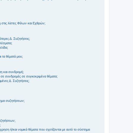
στις λίστες Φίλων και Εχθρών;
τερες Δ. Συζητήσεις;
ελέσματα;
ελίδα;
 τα θέματά μου;
τη και συνδρομή;
 σε συνδρομές σε συγκεκριμένα θέματα;
ένες Δ. Συζητήσεις;
τημα συζητήσεων;
;
συζητήσεων;
;
ρηση ή/και νομικά θέματα που σχετίζονται με αυτό το σύστημα