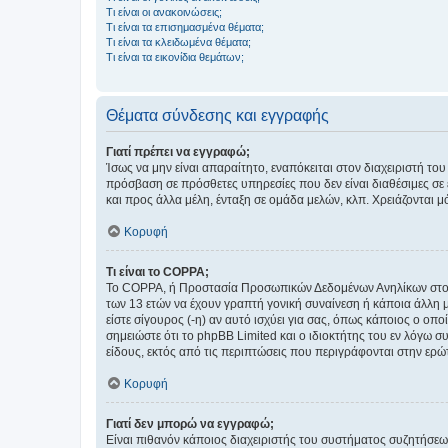
Τι είναι οι ανακοινώσεις;
Τι είναι τα επισημασμένα θέματα;
Τι είναι τα κλειδωμένα θέματα;
Τι είναι τα εικονίδια θεμάτων;
Θέματα σύνδεσης και εγγραφής
Γιατί πρέπει να εγγραφώ;
Ίσως να μην είναι απαραίτητο, εναπόκειται στον διαχειριστή 
πρόσβαση σε πρόσθετες υπηρεσίες που δεν είναι διαθέσιμες σ
και προς άλλα μέλη, ένταξη σε ομάδα μελών, κλπ. Χρειάζονται 
Κορυφή
Τι είναι το COPPA;
Το COPPA, ή Προστασία Προσωπικών Δεδομένων Ανηλίκων στο Δ
των 13 ετών να έχουν γραπτή γονική συναίνεση ή κάποια άλλη 
είστε σίγουρος (-η) αν αυτό ισχύει για σας, όπως κάποιος ο ο
σημειώστε ότι το phpBB Limited και ο ιδιοκτήτης του εν λόγω
είδους, εκτός από τις περιπτώσεις που περιγράφονται στην ερ
Κορυφή
Γιατί δεν μπορώ να εγγραφώ;
Είναι πιθανόν κάποιος διαχειριστής του συστήματος συζητήσεω