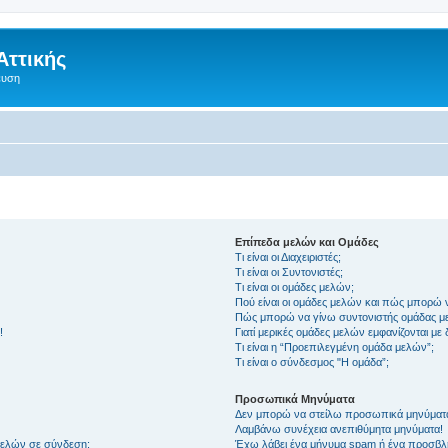
Αττικής
ευση
Επίπεδα μελών και Ομάδες
Τι είναι οι Διαχειριστές;
Τι είναι οι Συντονιστές;
Τι είναι οι ομάδες μελών;
Πού είναι οι ομάδες μελών και πώς μπορώ 
Πώς μπορώ να γίνω συντονιστής ομάδας μ
!
Γιατί μερικές ομάδες μελών εμφανίζονται με
Τι είναι η “Προεπιλεγμένη ομάδα μελών”;
Τι είναι ο σύνδεσμος "Η ομάδα”;
Προσωπικά Μηνύματα
Δεν μπορώ να στείλω προσωπικά μηνύματ
Λαμβάνω συνέχεια ανεπιθύμητα μηνύματα!
μελών σε σύνδεση;
Έχω λάβει ένα μήνυμα spam ή ένα προσβλη