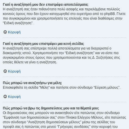
Γιατί η αναζήτησή μου δεν επιστρέφει αποτελέσματα;
Η αναζήτησή σας ήταν πιθανότατα πολύ ασαφής και περιελάμβανε πολλούς
κοινούς όρους που δεν έχουν καταχωρηθεί στο ευρετήριο από το phpBB. Γίνετε
πιο συγκεκριμένοι και χρησιμοποιήσετε τις επιλογές που είναι διαθέσιμες στην
“Ειδική αναζήτηση”.
Κορυφή
Γιατί η αναζήτηση μου επιστρέφει μια κενή σελίδα;
Η αναζήτησή σας επέστρεψε πολλά αποτελέσματα για να διαχειριστεί ο
διακομιστής ιστού. Χρησιμοποιήστε την “Ειδική αναζήτηση” και να είστε πιο
συγκεκριμένοι στους όρους που χρησιμοποιούνται και τις Δ. Συζητήσεις στις
οποίες θέλετε να γίνει η αναζήτηση.
Κορυφή
Πώς μπορώ να αναζητήσω για μέλη;
Επισκεφθείτε τη σελίδα "Μέλη" και πατήστε στον σύνδεσμο “Εύρεση μέλους”.
Κορυφή
Πώς μπορώ να βρω τις δημοσιεύσεις μου και τα θέματά μου;
Οι δημοσιεύσεις σας μπορούν να ανακτηθούν είτε πατώντας στον σύνδεσμο
“Εμφάνιση των δημοσιεύσεών σας” στον Πίνακα Ελέγχου Μέλους, είτε πατώντας
στον σύνδεσμο “Αναζήτηση δημοσιεύσεων μέλους” μέσω της σελίδας του
προφίλ σας ή πατώντας στο μενού “Γρήγορες συνδέσεις” στην κορυφή του