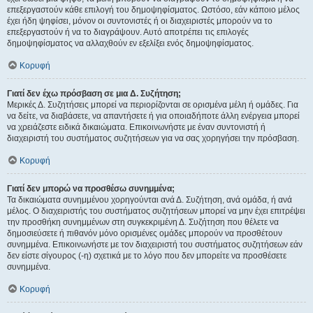
επεξεργαστούν κάθε επιλογή του δημοψηφίσματος. Ωστόσο, εάν κάποιο μέλος
έχει ήδη ψηφίσει, μόνον οι συντονιστές ή οι διαχειριστές μπορούν να το
επεξεργαστούν ή να το διαγράψουν. Αυτό αποτρέπει τις επιλογές
δημοψηφίσματος να αλλαχθούν εν εξελίξει ενός δημοψηφίσματος.
Κορυφή
Γιατί δεν έχω πρόσβαση σε μια Δ. Συζήτηση;
Μερικές Δ. Συζητήσεις μπορεί να περιορίζονται σε ορισμένα μέλη ή ομάδες. Για
να δείτε, να διαβάσετε, να απαντήσετε ή για οποιαδήποτε άλλη ενέργεια μπορεί
να χρειάζεστε ειδικά δικαιώματα. Επικοινωνήστε με έναν συντονιστή ή
διαχειριστή του συστήματος συζητήσεων για να σας χορηγήσει την πρόσβαση.
Κορυφή
Γιατί δεν μπορώ να προσθέσω συνημμένα;
Τα δικαιώματα συνημμένου χορηγούνται ανά Δ. Συζήτηση, ανά ομάδα, ή ανά
μέλος. Ο διαχειριστής του συστήματος συζητήσεων μπορεί να μην έχει επιτρέψει
την προσθήκη συνημμένων στη συγκεκριμένη Δ. Συζήτηση που θέλετε να
δημοσιεύσετε ή πιθανόν μόνο ορισμένες ομάδες μπορούν να προσθέτουν
συνημμένα. Επικοινωνήστε με τον διαχειριστή του συστήματος συζητήσεων εάν
δεν είστε σίγουρος (-η) σχετικά με το λόγο που δεν μπορείτε να προσθέσετε
συνημμένα.
Κορυφή