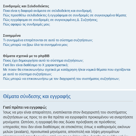
Συνδρομές και Σελιδοδείκτες
Ποια είναι η διαφορά ανάμεσα σε σελιδοδείκτη και συνδρομή;
Πώς προσθέτω σελιδοδείκτες ή εγγράφομαι σε συνδρομές σε συγκεκριμένα θέματα;
Πώς εγγράφομαι σε συνδρομές σε συγκεκριμένες Δ. Συζητήσεις;
Πώς αφαιρώ τις συνδρομές μου;
Συνημμένα
Τι συνημμένα επιτρέπονται σε αυτό το σύστημα συζητήσεων;
Πώς μπορώ να βρω όλα τα συνημμένα μου;
Θέματα σχετικά με το phpBB
Ποιος έχει δημιουργήσει αυτό το σύστημα συζητήσεων;
Γιατί δεν είναι διαθέσιμο το Χ χαρακτηριστικό;
Με ποιον θα επικοινωνήσω σχετικά με κατάχρηση ή/και νομικά θέματα που σχετίζονται
με αυτό το σύστημα συζητήσεων;
Πώς μπορώ να επικοινωνήσω με τον διαχειριστή του συστήματος συζητήσεων;
Θέματα σύνδεσης και εγγραφής
Γιατί πρέπει να εγγραφώ;
Ίσως να μην είναι απαραίτητο, εναπόκειται στον διαχειριστή του συστήματος
συζητήσεων ως προς το αν θα πρέπει να εγγραφείτε προκειμένου να αναρτήσετε
μηνύματα. Ωστόσο, η εγγραφή θα σας δώσει πρόσβαση σε πρόσθετες
υπηρεσίες που δεν είναι διαθέσιμες σε επισκέπτες όπως ο καθορισμός εικόνων
μελών (avatars), προσωπικά μηνύματα, αποστολή και λήψη μηνυμάτων