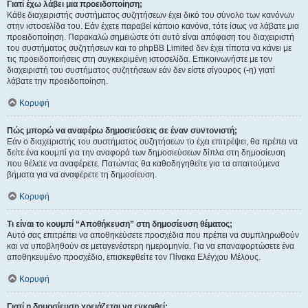
Γιατί έχω λάβει μια προειδοποίηση;
Κάθε διαχειριστής συστήματος συζητήσεων έχει δικό του σύνολο των κανόνων
στην ιστοσελίδα του. Εάν έχετε παραβεί κάποιο κανόνα, τότε ίσως να λάβατε μια
προειδοποίηση. Παρακαλώ σημειώστε ότι αυτό είναι απόφαση του διαχειριστή
του συστήματος συζητήσεων και το phpBB Limited δεν έχει τίποτα να κάνει με
τις προειδοποιήσεις στη συγκεκριμένη ιστοσελίδα. Επικοινωνήστε με τον
διαχειριστή του συστήματος συζητήσεων εάν δεν είστε σίγουρος (-η) γιατί
λάβατε την προειδοποίηση.
Κορυφή
Πώς μπορώ να αναφέρω δημοσιεύσεις σε έναν συντονιστή;
Εάν ο διαχειριστής του συστήματος συζητήσεων το έχει επιτρέψει, θα πρέπει να
δείτε ένα κουμπί για την αναφορά των δημοσιεύσεων δίπλα στη δημοσίευση
που θέλετε να αναφέρετε. Πατώντας θα καθοδηγηθείτε για τα απαιτούμενα
βήματα για να αναφέρετε τη δημοσίευση.
Κορυφή
Τι είναι το κουμπί “Αποθήκευση” στη δημοσίευση θέματος;
Αυτό σας επιτρέπει να αποθηκεύσετε προσχέδια που πρέπει να συμπληρωθούν
και να υποβληθούν σε μεταγενέστερη ημερομηνία. Για να επαναφορτώσετε ένα
αποθηκευμένο προσχέδιο, επισκεφθείτε τον Πίνακα Ελέγχου Μέλους.
Κορυφή
Γιατί η δημοσίευση χρειάζεται να εγκριθεί;