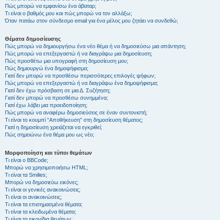
Πώς μπορώ να εμφανίσω ένα άβαταρ;
Τι είναι ο βαθμός μου και πώς μπορώ να τον αλλάξω;
Όταν πατάω στον σύνδεσμο email για ένα μέλος μου ζητάει να συνδεθώ;
Θέματα δημοσίευσης
Πώς μπορώ να δημιουργήσω ένα νέο θέμα ή να δημοσιεύσω μια απάντηση;
Πώς μπορώ να επεξεργαστώ ή να διαγράψω μια δημοσίευση;
Πώς προσθέτω μια υπογραφή στη δημοσίευση μου;
Πώς δημιουργώ ένα δημοψήφισμα;
Γιατί δεν μπορώ να προσθέσω περισσότερες επιλογές ψήφων;
Πώς μπορώ να επεξεργαστώ ή να διαγράψω ένα δημοψήφισμα;
Γιατί δεν έχω πρόσβαση σε μια Δ. Συζήτηση;
Γιατί δεν μπορώ να προσθέσω συνημμένα;
Γιατί έχω λάβει μια προειδοποίηση;
Πώς μπορώ να αναφέρω δημοσιεύσεις σε έναν συντονιστή;
Τι είναι το κουμπί “Αποθήκευση” στη δημοσίευση θέματος;
Γιατί η δημοσίευση χρειάζεται να εγκριθεί;
Πώς σημειώνω ένα θέμα μου ως νέο;
Μορφοποίηση και τύποι θεμάτων
Τι είναι ο BBCode;
Μπορώ να χρησιμοποιήσω HTML;
Τι είναι τα Smilies;
Μπορώ να δημοσιεύω εικόνες;
Τι είναι οι γενικές ανακοινώσεις;
Τι είναι οι ανακοινώσεις;
Τι είναι τα επισημασμένα θέματα;
Τι είναι τα κλειδωμένα θέματα;
Τι είναι τα εικονίδια θεμάτων;