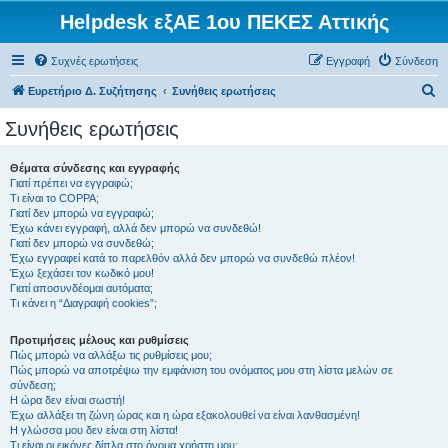
Helpdesk εξΑΕ 1ου ΠΕΚΕΣ Αττικής
Συχνές ερωτήσεις
Εγγραφή
Σύνδεση
Α
Ευρετήριο Δ. Συζήτησης
Συνήθεις ερωτήσεις
ν
Συνήθεις ερωτήσεις
α
ζ
Θέματα σύνδεσης και εγγραφής
Γιατί πρέπει να εγγραφώ;
ή
Τι είναι το COPPA;
τ
Γιατί δεν μπορώ να εγγραφώ;
Έχω κάνει εγγραφή, αλλά δεν μπορώ να συνδεθώ!
η
Γιατί δεν μπορώ να συνδεθώ;
Έχω εγγραφεί κατά το παρελθόν αλλά δεν μπορώ να συνδεθώ πλέον!
σ
Έχω ξεχάσει τον κωδικό μου!
η
Γιατί αποσυνδέομαι αυτόματα;
Τι κάνει η “Διαγραφή cookies”;
Προτιμήσεις μέλους και ρυθμίσεις
Πώς μπορώ να αλλάξω τις ρυθμίσεις μου;
Πώς μπορώ να αποτρέψω την εμφάνιση του ονόματος μου στη λίστα μελών σε
σύνδεση;
Η ώρα δεν είναι σωστή!
Έχω αλλάξει τη ζώνη ώρας και η ώρα εξακολουθεί να είναι λανθασμένη!
Η γλώσσα μου δεν είναι στη λίστα!
Τι είναι οι εικόνες δίπλα στο όνομα χρήστη μου;