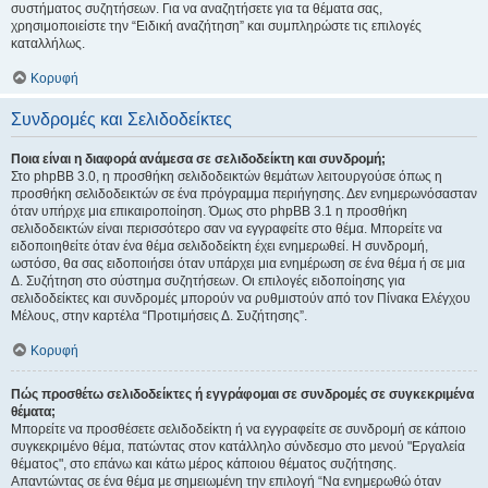
συστήματος συζητήσεων. Για να αναζητήσετε για τα θέματα σας,
χρησιμοποιείστε την “Ειδική αναζήτηση” και συμπληρώστε τις επιλογές
καταλλήλως.
Κορυφή
Συνδρομές και Σελιδοδείκτες
Ποια είναι η διαφορά ανάμεσα σε σελιδοδείκτη και συνδρομή;
Στο phpBB 3.0, η προσθήκη σελιδοδεικτών θεμάτων λειτουργούσε όπως η
προσθήκη σελιδοδεικτών σε ένα πρόγραμμα περιήγησης. Δεν ενημερωνόσασταν
όταν υπήρχε μια επικαιροποίηση. Όμως στο phpBB 3.1 η προσθήκη
σελιδοδεικτών είναι περισσότερο σαν να εγγραφείτε στο θέμα. Μπορείτε να
ειδοποιηθείτε όταν ένα θέμα σελιδοδείκτη έχει ενημερωθεί. Η συνδρομή,
ωστόσο, θα σας ειδοποιήσει όταν υπάρχει μια ενημέρωση σε ένα θέμα ή σε μια
Δ. Συζήτηση στο σύστημα συζητήσεων. Οι επιλογές ειδοποίησης για
σελιδοδείκτες και συνδρομές μπορούν να ρυθμιστούν από τον Πίνακα Ελέγχου
Μέλους, στην καρτέλα “Προτιμήσεις Δ. Συζήτησης”.
Κορυφή
Πώς προσθέτω σελιδοδείκτες ή εγγράφομαι σε συνδρομές σε συγκεκριμένα
θέματα;
Μπορείτε να προσθέσετε σελιδοδείκτη ή να εγγραφείτε σε συνδρομή σε κάποιο
συγκεκριμένο θέμα, πατώντας στον κατάλληλο σύνδεσμο στο μενού "Εργαλεία
θέματος", στο επάνω και κάτω μέρος κάποιου θέματος συζήτησης.
Απαντώντας σε ένα θέμα με σημειωμένη την επιλογή “Να ενημερωθώ όταν