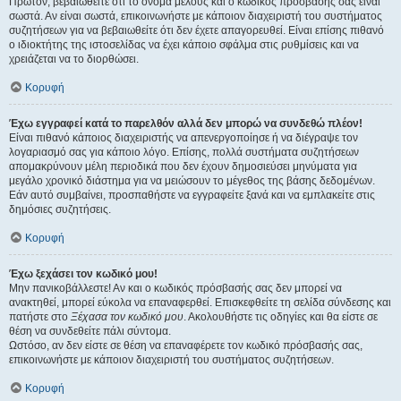
Πρώτον, βεβαιωθείτε ότι το όνομα μέλους και ο κωδικός πρόσβασής σας είναι
σωστά. Αν είναι σωστά, επικοινωνήστε με κάποιον διαχειριστή του συστήματος
συζητήσεων για να βεβαιωθείτε ότι δεν έχετε απαγορευθεί. Είναι επίσης πιθανό
ο ιδιοκτήτης της ιστοσελίδας να έχει κάποιο σφάλμα στις ρυθμίσεις και να
χρειάζεται να το διορθώσει.
Κορυφή
Έχω εγγραφεί κατά το παρελθόν αλλά δεν μπορώ να συνδεθώ πλέον!
Είναι πιθανό κάποιος διαχειριστής να απενεργοποίησε ή να διέγραψε τον
λογαριασμό σας για κάποιο λόγο. Επίσης, πολλά συστήματα συζητήσεων
απομακρύνουν μέλη περιοδικά που δεν έχουν δημοσιεύσει μηνύματα για
μεγάλο χρονικό διάστημα για να μειώσουν το μέγεθος της βάσης δεδομένων.
Εάν αυτό συμβαίνει, προσπαθήστε να εγγραφείτε ξανά και να εμπλακείτε στις
δημόσιες συζητήσεις.
Κορυφή
Έχω ξεχάσει τον κωδικό μου!
Μην πανικοβάλλεστε! Αν και ο κωδικός πρόσβασής σας δεν μπορεί να
ανακτηθεί, μπορεί εύκολα να επαναφερθεί. Επισκεφθείτε τη σελίδα σύνδεσης και
πατήστε στο
Ξέχασα τον κωδικό μου
. Ακολουθήστε τις οδηγίες και θα είστε σε
θέση να συνδεθείτε πάλι σύντομα.
Ωστόσο, αν δεν είστε σε θέση να επαναφέρετε τον κωδικό πρόσβασής σας,
επικοινωνήστε με κάποιον διαχειριστή του συστήματος συζητήσεων.
Κορυφή