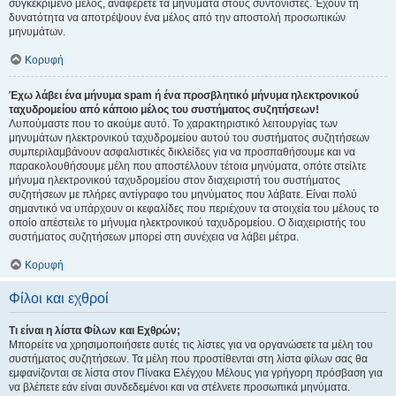
συγκεκριμένο μέλος, αναφέρετε τα μηνύματα στους συντονιστές. Έχουν τη
δυνατότητα να αποτρέψουν ένα μέλος από την αποστολή προσωπικών
μηνυμάτων.
Κορυφή
Έχω λάβει ένα μήνυμα spam ή ένα προσβλητικό μήνυμα ηλεκτρονικού
ταχυδρομείου από κάποιο μέλος του συστήματος συζητήσεων!
Λυπούμαστε που το ακούμε αυτό. Το χαρακτηριστικό λειτουργίας των
μηνυμάτων ηλεκτρονικού ταχυδρομείου αυτού του συστήματος συζητήσεων
συμπεριλαμβάνουν ασφαλιστικές δικλείδες για να προσπαθήσουμε και να
παρακολουθήσουμε μέλη που αποστέλλουν τέτοια μηνύματα, οπότε στείλτε
μήνυμα ηλεκτρονικού ταχυδρομείου στον διαχειριστή του συστήματος
συζητήσεων με πλήρες αντίγραφο του μηνύματος που λάβατε. Είναι πολύ
σημαντικό να υπάρχουν οι κεφαλίδες που περιέχουν τα στοιχεία του μέλους το
οποίο απέστειλε το μήνυμα ηλεκτρονικού ταχυδρομείου. Ο διαχειριστής του
συστήματος συζητήσεων μπορεί στη συνέχεια να λάβει μέτρα.
Κορυφή
Φίλοι και εχθροί
Τι είναι η λίστα Φίλων και Εχθρών;
Μπορείτε να χρησιμοποιήσετε αυτές τις λίστες για να οργανώσετε τα μέλη του
συστήματος συζητήσεων. Τα μέλη που προστίθενται στη λίστα φίλων σας θα
εμφανίζονται σε λίστα στον Πίνακα Ελέγχου Μέλους για γρήγορη πρόσβαση για
να βλέπετε εάν είναι συνδεδεμένοι και να στέλνετε προσωπικά μηνύματα.