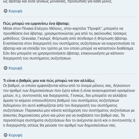
ως άβαταρ και είναι γενικώς μοναδική, προσωπική για κάθε μέλος.
Κορυφή
Πώς μπορώ να εμφανίσω ένα άβαταρ;
Μέσα στον Πίνακα Ελέγχου Μέλους, στην καρτέλα “Προφίλ”, μπορείτε να
προσθέσετε ένα άβαταρ, χρησιμοποιώντας μια από τις ακόλουθες τέσσερις
μεθόδους: Gravatar, Γκαλερί, Φόρτωση από σύνδεσμο ή Φόρτωση άβαταρ.
Εναπόκειται στον διαχειριστή του συστήματος συζητήσεων να ενεργοποιήσει τα
άβαταρ και να επιλέξει τον τρόπο με τον οποίο μπορεί να καταστούν διαθέσιμα.
Εάν δεν μπορείτε να χρησιμοποιήσετε άβαταρ, επικοινωνήστε με κάποιον
διαχειριστή του συστήματος συζητήσεων.
Κορυφή
Τι είναι ο βαθμός μου και πώς μπορώ να τον αλλάξω;
Οι βαθμοί, οι οποίοι εμφανίζονται κάτω από το όνομα μέλους σας, δηλώνουν
τον αριθμό των δημοσιεύσεων που έχετε κάνει ή είναι αναγνωριστικό ορισμένων
μελών, π.χ. συντονιστές και διαχειριστές. Γενικώς, δεν μπορείτε να αλλάξετε
άμεσα το κείμενο οποιουδήποτε βαθμού του συστήματος συζητήσεων
δεδομένου ότι αυτό καθορίζεται από τον διαχειριστή του συστήματος
συζητήσεων. Παρακαλώ μην κάνετε κατάχρηση του συστήματος συζητήσεων με
άσκοπες δημοσιεύσεις μόνο και μόνο για να ανεβάσετε τον βαθμό σας. Τα
περισσότερα συστήματα συζητήσεων δεν το ανέχονται αυτό και ο συντονιστής ή
ο διαχειριστής απλώς θα μειώσει τον αριθμό των δημοσιεύσεων σας.
Κορυφή