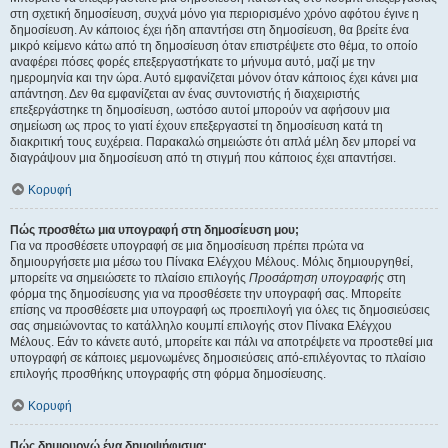
στη σχετική δημοσίευση, συχνά μόνο για περιορισμένο χρόνο αφότου έγινε η
δημοσίευση. Αν κάποιος έχει ήδη απαντήσει στη δημοσίευση, θα βρείτε ένα
μικρό κείμενο κάτω από τη δημοσίευση όταν επιστρέψετε στο θέμα, το οποίο
αναφέρει πόσες φορές επεξεργαστήκατε το μήνυμα αυτό, μαζί με την
ημερομηνία και την ώρα. Αυτό εμφανίζεται μόνον όταν κάποιος έχει κάνει μια
απάντηση. Δεν θα εμφανίζεται αν ένας συντονιστής ή διαχειριστής
επεξεργάστηκε τη δημοσίευση, ωστόσο αυτοί μπορούν να αφήσουν μια
σημείωση ως προς το γιατί έχουν επεξεργαστεί τη δημοσίευση κατά τη
διακριτική τους ευχέρεια. Παρακαλώ σημειώστε ότι απλά μέλη δεν μπορεί να
διαγράψουν μια δημοσίευση από τη στιγμή που κάποιος έχει απαντήσει.
Κορυφή
Πώς προσθέτω μια υπογραφή στη δημοσίευση μου;
Για να προσθέσετε υπογραφή σε μια δημοσίευση πρέπει πρώτα να
δημιουργήσετε μια μέσω του Πίνακα Ελέγχου Μέλους. Μόλις δημιουργηθεί,
μπορείτε να σημειώσετε το πλαίσιο επιλογής
Προσάρτηση υπογραφής
στη
φόρμα της δημοσίευσης για να προσθέσετε την υπογραφή σας. Μπορείτε
επίσης να προσθέσετε μια υπογραφή ως προεπιλογή για όλες τις δημοσιεύσεις
σας σημειώνοντας το κατάλληλο κουμπί επιλογής στον Πίνακα Ελέγχου
Μέλους. Εάν το κάνετε αυτό, μπορείτε και πάλι να αποτρέψετε να προστεθεί μια
υπογραφή σε κάποιες μεμονωμένες δημοσιεύσεις από-επιλέγοντας το πλαίσιο
επιλογής προσθήκης υπογραφής στη φόρμα δημοσίευσης.
Κορυφή
Πώς δημιουργώ ένα δημοψήφισμα;