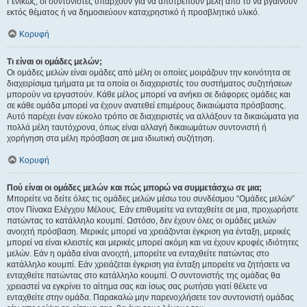
Γενικώς, οι συντονιστές υπάρχουν για να αποτρέπουν μέλη από το να βγαίνουν
εκτός θέματος ή να δημοσιεύουν καταχρηστικό ή προσβλητικό υλικό.
Κορυφή
Τι είναι οι ομάδες μελών;
Οι ομάδες μελών είναι ομάδες από μέλη οι οποίες μοιράζουν την κοινότητα σε
διαχειρίσιμα τμήματα με τα οποία οι διαχειριστές του συστήματος συζητήσεων
μπορούν να εργαστούν. Κάθε μέλος μπορεί να ανήκει σε διάφορες ομάδες και
σε κάθε ομάδα μπορεί να έχουν ανατεθεί επιμέρους δικαιώματα πρόσβασης.
Αυτό παρέχει έναν εύκολο τρόπο σε διαχειριστές να αλλάξουν τα δικαιώματα για
πολλά μέλη ταυτόχρονα, όπως είναι αλλαγή δικαιωμάτων συντονιστή ή
χορήγηση στα μέλη πρόσβαση σε μια ιδιωτική συζήτηση.
Κορυφή
Πού είναι οι ομάδες μελών και πώς μπορώ να συμμετάσχω σε μια;
Μπορείτε να δείτε όλες τις ομάδες μελών μέσω του συνδέσμου “Ομάδες μελών”
στον Πίνακα Ελέγχου Μέλους. Εάν επιθυμείτε να ενταχθείτε σε μια, προχωρήστε
πατώντας το κατάλληλο κουμπί. Ωστόσο, δεν έχουν όλες οι ομάδες μελών
ανοιχτή πρόσβαση. Μερικές μπορεί να χρειάζονται έγκριση για ένταξη, μερικές
μπορεί να είναι κλειστές και μερικές μπορεί ακόμη και να έχουν κρυφές ιδιότητες
μελών. Εάν η ομάδα είναι ανοιχτή, μπορείτε να ενταχθείτε πατώντας στο
κατάλληλο κουμπί. Εάν χρειάζεται έγκριση για ένταξη μπορείτε να ζητήσετε να
ενταχθείτε πατώντας στο κατάλληλο κουμπί. Ο συντονιστής της ομάδας θα
χρειαστεί να εγκρίνει το αίτημα σας και ίσως σας ρωτήσει γιατί θέλετε να
ενταχθείτε στην ομάδα. Παρακαλώ μην παρενοχλήσετε τον συντονιστή ομάδας