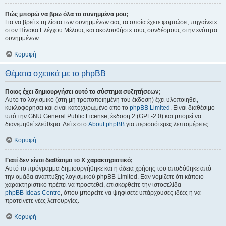
Πώς μπορώ να βρω όλα τα συνημμένα μου;
Για να βρείτε τη λίστα των συνημμένων σας τα οποία έχετε φορτώσει, πηγαίνετε
στον Πίνακα Ελέγχου Μέλους και ακολουθήστε τους συνδέσμους στην ενότητα
συνημμένων.
Κορυφή
Θέματα σχετικά με το phpBB
Ποιος έχει δημιουργήσει αυτό το σύστημα συζητήσεων;
Αυτό το λογισμικό (στη μη τροποποιημένη του έκδοση) έχει υλοποιηθεί,
κυκλοφορήσει και είναι κατοχυρωμένο από το
phpBB Limited
. Είναι διαθέσιμο
υπό την GNU General Public License, έκδοση 2 (GPL-2.0) και μπορεί να
διανεμηθεί ελεύθερα. Δείτε στο
About phpBB
για περισσότερες λεπτομέρειες.
Κορυφή
Γιατί δεν είναι διαθέσιμο το Χ χαρακτηριστικό;
Αυτό το πρόγραμμα δημιουργήθηκε και η άδεια χρήσης του αποδόθηκε από
την ομάδα ανάπτυξης λογισμικού phpBB Limited. Εάν νομίζετε ότι κάποιο
χαρακτηριστικό πρέπει να προστεθεί, επισκεφθείτε την ιστοσελίδα
phpBB Ideas Centre
, όπου μπορείτε να ψηφίσετε υπάρχουσες ιδέες ή να
προτείνετε νέες λειτουργίες.
Κορυφή