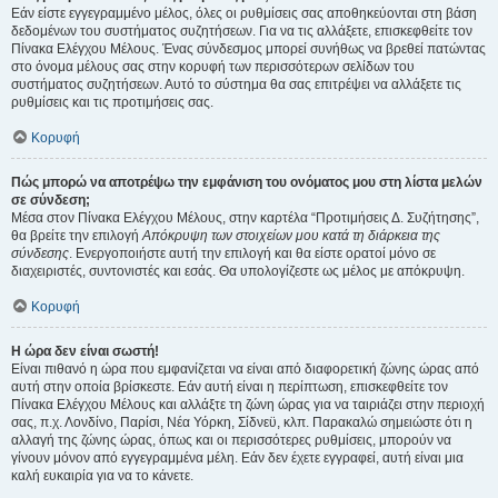
Εάν είστε εγγεγραμμένο μέλος, όλες οι ρυθμίσεις σας αποθηκεύονται στη βάση
δεδομένων του συστήματος συζητήσεων. Για να τις αλλάξετε, επισκεφθείτε τον
Πίνακα Ελέγχου Μέλους. Ένας σύνδεσμος μπορεί συνήθως να βρεθεί πατώντας
στο όνομα μέλους σας στην κορυφή των περισσότερων σελίδων του
συστήματος συζητήσεων. Αυτό το σύστημα θα σας επιτρέψει να αλλάξετε τις
ρυθμίσεις και τις προτιμήσεις σας.
Κορυφή
Πώς μπορώ να αποτρέψω την εμφάνιση του ονόματος μου στη λίστα μελών
σε σύνδεση;
Μέσα στον Πίνακα Ελέγχου Μέλους, στην καρτέλα “Προτιμήσεις Δ. Συζήτησης”,
θα βρείτε την επιλογή
Απόκρυψη των στοιχείων μου κατά τη διάρκεια της
σύνδεσης
. Ενεργοποιήστε αυτή την επιλογή και θα είστε ορατοί μόνο σε
διαχειριστές, συντονιστές και εσάς. Θα υπολογίζεστε ως μέλος με απόκρυψη.
Κορυφή
Η ώρα δεν είναι σωστή!
Είναι πιθανό η ώρα που εμφανίζεται να είναι από διαφορετική ζώνης ώρας από
αυτή στην οποία βρίσκεστε. Εάν αυτή είναι η περίπτωση, επισκεφθείτε τον
Πίνακα Ελέγχου Μέλους και αλλάξτε τη ζώνη ώρας για να ταιριάζει στην περιοχή
σας, π.χ. Λονδίνο, Παρίσι, Νέα Υόρκη, Σίδνεϋ, κλπ. Παρακαλώ σημειώστε ότι η
αλλαγή της ζώνης ώρας, όπως και οι περισσότερες ρυθμίσεις, μπορούν να
γίνουν μόνον από εγγεγραμμένα μέλη. Εάν δεν έχετε εγγραφεί, αυτή είναι μια
καλή ευκαιρία για να το κάνετε.