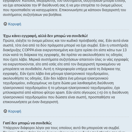
εγγραφούν. Κάποιος διαχειριστής του συστήματος συζητήσεων μπορεί επίσης
να έχει αποκλείσει την IP διεύθυνσή σας ή να μην επιτρέπει το όνομα μέλους
που προσπαθείτε να καταχωρίσετε. Επικοινωνήστε με κάποιον διαχειριστή του
συστήματος συζητήσεων για βοήθεια.
Κορυφή
Έχω κάνει εγγραφή, αλλά δεν μπορώ να συνδεθώ!
Πρώτα, ελέγξτε το όνομα μέλους και τον κωδικό πρόσβασής σας. Εάν αυτά είναι
σωστά, τότε ένα από τα δύο πράγματα μπορεί να έχει συμβεί. Εάν η υποστήριξη
διακήρυξης COPPA είναι ενεργοποιημένη και έχετε ορίσει ότι είστε κάτω των 13
ετών κατά τη διάρκεια της εγγραφής, θα πρέπει να ακολουθήσετε τις οδηγίες
που έχετε λάβει. Μερικά συστήματα συζητήσεων απαιτούν όλες οι νέες εγγραφές
να ενεργοποιούνται, είτε από εσάς είτε από τον διαχειριστή προκειμένου να
μπορέσετε να συνδεθείτε. Αυτή η πληροφορία υπήρχε κατά τη διάρκεια της
εγγραφής. Εάν έχετε λάβει ένα μήνυμα ηλεκτρονικού ταχυδρομείου,
ακολουθήστε τις οδηγίες. Εάν δεν λάβετε ένα μήνυμα ηλεκτρονικού
ταχυδρομείου, ενδεχομένως να έχετε δώσει μια λανθασμένη διεύθυνση
ηλεκτρονικού ταχυδρομείου ή το μήνυμα ηλεκτρονικού ταχυδρομείου, έχει
μπλοκαριστεί από κάποιο φίλτρο spam. Εάν είστε σίγουρος (-η) ότι η διεύθυνση
ηλεκτρονικού ταχυδρομείου που δώσατε είναι σωστή, προσπαθήστε να
επικοινωνήσετε με έναν διαχειριστή.
Κορυφή
Γιατί δεν μπορώ να συνδεθώ;
Υπάρχουν διάφοροι λόγοι για τους οποίους αυτό θα μπορούσε να συμβεί.