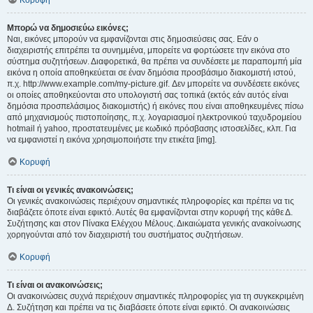
Κορυφή
Μπορώ να δημοσιεύω εικόνες;
Ναι, εικόνες μπορούν να εμφανίζονται στις δημοσιεύσεις σας. Εάν ο
διαχειριστής επιτρέπει τα συνημμένα, μπορείτε να φορτώσετε την εικόνα στο
σύστημα συζητήσεων. Διαφορετικά, θα πρέπει να συνδέσετε με παραπομπή μία
εικόνα η οποία αποθηκεύεται σε έναν δημόσια προσβάσιμο διακομιστή ιστού,
π.χ. http://www.example.com/my-picture.gif. Δεν μπορείτε να συνδέσετε εικόνες
οι οποίες αποθηκεύονται στο υπολογιστή σας τοπικά (εκτός εάν αυτός είναι
δημόσια προσπελάσιμος διακομιστής) ή εικόνες που είναι αποθηκευμένες πίσω
από μηχανισμούς πιστοποίησης, π.χ. λογαριασμοί ηλεκτρονικού ταχυδρομείου
hotmail ή yahoo, προστατευμένες με κωδικό πρόσβασης ιστοσελίδες, κλπ. Για
να εμφανιστεί η εικόνα χρησιμοποιήστε την ετικέτα [img].
Κορυφή
Τι είναι οι γενικές ανακοινώσεις;
Οι γενικές ανακοινώσεις περιέχουν σημαντικές πληροφορίες και πρέπει να τις
διαβάζετε όποτε είναι εφικτό. Αυτές θα εμφανίζονται στην κορυφή της κάθε Δ.
Συζήτησης και στον Πίνακα Ελέγχου Μέλους. Δικαιώματα γενικής ανακοίνωσης
χορηγούνται από τον διαχειριστή του συστήματος συζητήσεων.
Κορυφή
Τι είναι οι ανακοινώσεις;
Οι ανακοινώσεις συχνά περιέχουν σημαντικές πληροφορίες για τη συγκεκριμένη
Δ. Συζήτηση και πρέπει να τις διαβάσετε όποτε είναι εφικτό. Οι ανακοινώσεις