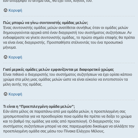
εάν απορρίψει το αίτημα σας, θα έχει τους λόγους του.
Κορυφή
Πώς μπορώ να γίνω συντονιστής ομάδας μελών;
Ένας συντονιστής ομάδας μελών ανατίθεται συνήθως όταν οι ομάδες μελών
δημιουργούνται αρχικά από έναν διαχειριστή του συστήματος συζητήσεων. Αν
ενδιαφέρεστε να γίνετε συντονιστής ομάδας, το πρώτο σημείο επαφής θα πρέπει
να είναι ένας διαχειριστής. Προσπαθήστε στέλνοντάς του ένα προσωπικό
μήνυμα.
Κορυφή
Γιατί μερικές ομάδες μελών εμφανίζονται με διαφορετικό χρώμα;
Είναι πιθανό ο διαχειριστής του συστήματος συζητήσεων να έχει ορίσει κάποιο
χρώμα στα μέλη μιας ομάδας μελών ώστε να είναι εύκολο να εντοπιστούν τα
μέλη αυτής της ομάδας.
Κορυφή
Τι είναι η “Προεπιλεγμένη ομάδα μελών”;
Εάν είστε μέλος σε παραπάνω από μια ομάδα μελών, η προεπιλεγμένη σας
χρησιμοποιείται για να προσδιορίσει ποια ομάδα θα πρέπει να δείξει το χρώμα
και το βαθμό της ομάδας για εσάς από προεπιλογή. Ο διαχειριστής του
συστήματος συζητήσεων μπορεί να σας παραχωρήσει δικαίωμα να αλλάξετε την
προεπιλεγμένη ομάδα σας μέσω του Πίνακα Ελέγχου Μέλους.