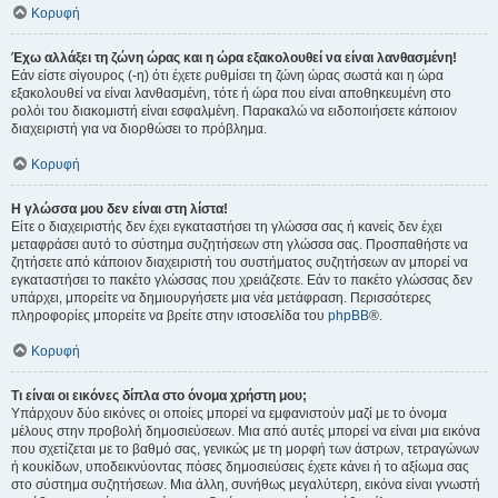
Κορυφή
Έχω αλλάξει τη ζώνη ώρας και η ώρα εξακολουθεί να είναι λανθασμένη!
Εάν είστε σίγουρος (-η) ότι έχετε ρυθμίσει τη ζώνη ώρας σωστά και η ώρα
εξακολουθεί να είναι λανθασμένη, τότε ή ώρα που είναι αποθηκευμένη στο
ρολόι του διακομιστή είναι εσφαλμένη. Παρακαλώ να ειδοποιήσετε κάποιον
διαχειριστή για να διορθώσει το πρόβλημα.
Κορυφή
Η γλώσσα μου δεν είναι στη λίστα!
Είτε ο διαχειριστής δεν έχει εγκαταστήσει τη γλώσσα σας ή κανείς δεν έχει
μεταφράσει αυτό το σύστημα συζητήσεων στη γλώσσα σας. Προσπαθήστε να
ζητήσετε από κάποιον διαχειριστή του συστήματος συζητήσεων αν μπορεί να
εγκαταστήσει το πακέτο γλώσσας που χρειάζεστε. Εάν το πακέτο γλώσσας δεν
υπάρχει, μπορείτε να δημιουργήσετε μια νέα μετάφραση. Περισσότερες
πληροφορίες μπορείτε να βρείτε στην ιστοσελίδα του
phpBB
®.
Κορυφή
Τι είναι οι εικόνες δίπλα στο όνομα χρήστη μου;
Υπάρχουν δύο εικόνες οι οποίες μπορεί να εμφανιστούν μαζί με το όνομα
μέλους στην προβολή δημοσιεύσεων. Μια από αυτές μπορεί να είναι μια εικόνα
που σχετίζεται με το βαθμό σας, γενικώς με τη μορφή των άστρων, τετραγώνων
ή κουκίδων, υποδεικνύοντας πόσες δημοσιεύσεις έχετε κάνει ή το αξίωμα σας
στο σύστημα συζητήσεων. Μια άλλη, συνήθως μεγαλύτερη, εικόνα είναι γνωστή