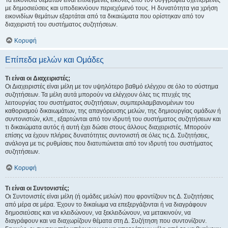
Τα εικονίδια θεμάτων είναι επιλεγμένες εικόνες από τον συγγραφέα σχετιζόμενες
με δημοσιεύσεις και υποδεικνύουν περιεχόμενό τους. Η δυνατότητα για χρήση
εικονιδίων θεμάτων εξαρτάται από τα δικαιώματα που ορίστηκαν από τον
διαχειριστή του συστήματος συζητήσεων.
Κορυφή
Επίπεδα μελών και Ομάδες
Τι είναι οι Διαχειριστές;
Οι Διαχειριστές είναι μέλη με τον υψηλότερο βαθμό ελέγχου σε όλο το σύστημα
συζητήσεων. Τα μέλη αυτά μπορούν να ελέγχουν όλες τις πτυχές της
λειτουργίας του συστήματος συζητήσεων, συμπεριλαμβανομένων του
καθορισμού δικαιωμάτων, της απαγόρευσης μελών, της δημιουργίας ομάδων ή
συντονιστών, κλπ., εξαρτώνται από τον ιδρυτή του συστήματος συζητήσεων και
τι δικαιώματα αυτός ή αυτή έχει δώσει στους άλλους διαχειριστές. Μπορούν
επίσης να έχουν πλήρεις δυνατότητες συντονιστή σε όλες τις Δ. Συζητήσεις,
ανάλογα με τις ρυθμίσεις που διατυπώνεται από τον ιδρυτή του συστήματος
συζητήσεων.
Κορυφή
Τι είναι οι Συντονιστές;
Οι Συντονιστές είναι μέλη (ή ομάδες μελών) που φροντίζουν τις Δ. Συζητήσεις
από μέρα σε μέρα. Έχουν το δικαίωμα να επεξεργάζονται ή να διαγράφουν
δημοσιεύσεις και να κλειδώνουν, να ξεκλειδώνουν, να μετακινούν, να
διαγράφουν και να διαχωρίζουν θέματα στη Δ. Συζήτηση που συντονίζουν.