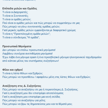
Επίπεδα μελών και Ομάδες
Τι είναι οι Διαχειριστές;
Τι είναι οι Συντονιστές;
Τι είναι οι ομάδες μελών;
Πού είναι οι ομάδες μελών και πώς μπορώ να συμμετάσχω σε μια;
Πώς μπορώ να γίνω συντονιστής ομάδας μελών;
Γιατί μερικές ομάδες μελών εμφανίζονται με διαφορετικό χρώμα;
Τι είναι η “Προεπιλεγμένη ομάδα μελών”;
Τι είναι ο σύνδεσμος "Η ομάδα”;
Προσωπικά Μηνύματα
Δεν μπορώ να στείλω προσωπικά μηνύματα!
Λαμβάνω συνέχεια ανεπιθύμητα μηνύματα!
Έχω λάβει ένα μήνυμα spam ή ένα προσβλητικό μήνυμα ηλεκτρονικού ταχυδρομείου
από κάποιο μέλος του συστήματος συζητήσεων!
Φίλοι και εχθροί
Τι είναι η λίστα Φίλων και Εχθρών;
Πώς μπορώ να προσθέσω / αφαιρέσω μέλη στις λίστες Φίλων και Εχθρών;
Αναζήτηση στις Δ. Συζητήσεις
Πώς μπορώ να αναζητήσω σε μια ή περισσότερες Δ. Συζητήσεις;
Γιατί η αναζήτησή μου δεν επιστρέφει αποτελέσματα;
Γιατί η αναζήτηση μου επιστρέφει μια κενή σελίδα;
Πώς μπορώ να αναζητήσω για μέλη;
Πώς μπορώ να βρω τις δημοσιεύσεις μου και τα θέματά μου;