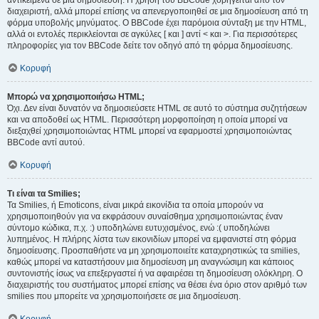
αντικείμενα σε μια δημοσίευση. Η χρήση του BBCode χορηγείται από τον
διαχειριστή, αλλά μπορεί επίσης να απενεργοποιηθεί σε μια δημοσίευση από τη
φόρμα υποβολής μηνύματος. Ο BBCode έχει παρόμοια σύνταξη με την HTML,
αλλά οι εντολές περικλείονται σε αγκύλες [ και ] αντί < και >. Για περισσότερες
πληροφορίες για τον BBCode δείτε τον οδηγό από τη φόρμα δημοσίευσης.
Κορυφή
Μπορώ να χρησιμοποιήσω HTML;
Όχι. Δεν είναι δυνατόν να δημοσιεύσετε HTML σε αυτό το σύστημα συζητήσεων
και να αποδοθεί ως HTML. Περισσότερη μορφοποίηση η οποία μπορεί να
διεξαχθεί χρησιμοποιώντας HTML μπορεί να εφαρμοστεί χρησιμοποιώντας
BBCode αντί αυτού.
Κορυφή
Τι είναι τα Smilies;
Τα Smilies, ή Emoticons, είναι μικρά εικονίδια τα οποία μπορούν να
χρησιμοποιηθούν για να εκφράσουν συναίσθημα χρησιμοποιώντας έναν
σύντομο κώδικα, π.χ. :) υποδηλώνει ευτυχισμένος, ενώ :( υποδηλώνει
λυπημένος. Η πλήρης λίστα των εικονιδίων μπορεί να εμφανιστεί στη φόρμα
δημοσίευσης. Προσπαθήστε να μη χρησιμοποιείτε καταχρηστικώς τα smilies,
καθώς μπορεί να καταστήσουν μια δημοσίευση μη αναγνώσιμη και κάποιος
συντονιστής ίσως να επεξεργαστεί ή να αφαιρέσει τη δημοσίευση ολόκληρη. Ο
διαχειριστής του συστήματος μπορεί επίσης να θέσει ένα όριο στον αριθμό των
smilies που μπορείτε να χρησιμοποιήσετε σε μια δημοσίευση.