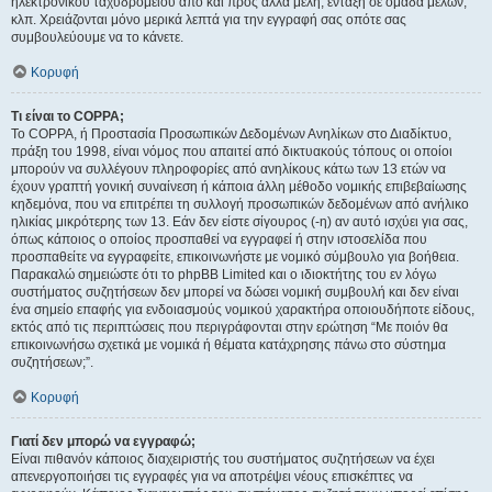
ηλεκτρονικού ταχυδρομείου από και προς άλλα μέλη, ένταξη σε ομάδα μελών,
κλπ. Χρειάζονται μόνο μερικά λεπτά για την εγγραφή σας οπότε σας
συμβουλεύουμε να το κάνετε.
Κορυφή
Τι είναι το COPPA;
Το COPPA, ή Προστασία Προσωπικών Δεδομένων Ανηλίκων στο Διαδίκτυο,
πράξη του 1998, είναι νόμος που απαιτεί από δικτυακούς τόπους οι οποίοι
μπορούν να συλλέγουν πληροφορίες από ανηλίκους κάτω των 13 ετών να
έχουν γραπτή γονική συναίνεση ή κάποια άλλη μέθοδο νομικής επιβεβαίωσης
κηδεμόνα, που να επιτρέπει τη συλλογή προσωπικών δεδομένων από ανήλικο
ηλικίας μικρότερης των 13. Εάν δεν είστε σίγουρος (-η) αν αυτό ισχύει για σας,
όπως κάποιος ο οποίος προσπαθεί να εγγραφεί ή στην ιστοσελίδα που
προσπαθείτε να εγγραφείτε, επικοινωνήστε με νομικό σύμβουλο για βοήθεια.
Παρακαλώ σημειώστε ότι το phpBB Limited και ο ιδιοκτήτης του εν λόγω
συστήματος συζητήσεων δεν μπορεί να δώσει νομική συμβουλή και δεν είναι
ένα σημείο επαφής για ενδοιασμούς νομικού χαρακτήρα οποιουδήποτε είδους,
εκτός από τις περιπτώσεις που περιγράφονται στην ερώτηση “Με ποιόν θα
επικοινωνήσω σχετικά με νομικά ή θέματα κατάχρησης πάνω στο σύστημα
συζητήσεων;”.
Κορυφή
Γιατί δεν μπορώ να εγγραφώ;
Είναι πιθανόν κάποιος διαχειριστής του συστήματος συζητήσεων να έχει
απενεργοποιήσει τις εγγραφές για να αποτρέψει νέους επισκέπτες να