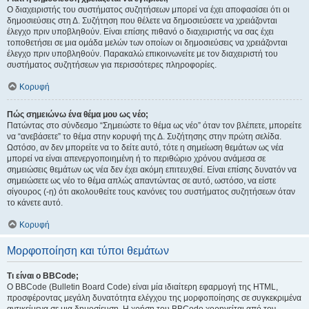
Ο διαχειριστής του συστήματος συζητήσεων μπορεί να έχει αποφασίσει ότι οι
δημοσιεύσεις στη Δ. Συζήτηση που θέλετε να δημοσιεύσετε να χρειάζονται
έλεγχο πριν υποβληθούν. Είναι επίσης πιθανό ο διαχειριστής να σας έχει
τοποθετήσει σε μια ομάδα μελών των οποίων οι δημοσιεύσεις να χρειάζονται
έλεγχο πριν υποβληθούν. Παρακαλώ επικοινωνείτε με τον διαχειριστή του
συστήματος συζητήσεων για περισσότερες πληροφορίες.
Κορυφή
Πώς σημειώνω ένα θέμα μου ως νέο;
Πατώντας στο σύνδεσμο “Σημειώστε το θέμα ως νέο” όταν τον βλέπετε, μπορείτε
να “ανεβάσετε” το θέμα στην κορυφή της Δ. Συζήτησης στην πρώτη σελίδα.
Ωστόσο, αν δεν μπορείτε να το δείτε αυτό, τότε η σημείωση θεμάτων ως νέα
μπορεί να είναι απενεργοποιημένη ή το περιθώριο χρόνου ανάμεσα σε
σημειώσεις θεμάτων ως νέα δεν έχει ακόμη επιτευχθεί. Είναι επίσης δυνατόν να
σημειώσετε ως νέο το θέμα απλώς απαντώντας σε αυτό, ωστόσο, να είστε
σίγουρος (-η) ότι ακολουθείτε τους κανόνες του συστήματος συζητήσεων όταν
το κάνετε αυτό.
Κορυφή
Μορφοποίηση και τύποι θεμάτων
Τι είναι ο BBCode;
Ο BBCode (Bulletin Board Code) είναι μία ιδιαίτερη εφαρμογή της HTML,
προσφέροντας μεγάλη δυνατότητα ελέγχου της μορφοποίησης σε συγκεκριμένα