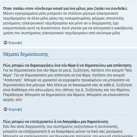
Όταν πατάω στον σύνδεσμο email για ένα μέλος μου ζητάει να συνδεθώ;
Μόνον εγγεγραμμένα μέλη μπορούν να στείλουν μήνυμα ηλεκτρονικού
ταχυδρομείου σε άλλα μέλη μέσω της ενσωματωμένης φόρμας αποστολής
μηνύματος ηλεκτρονικού ταχυδρομείου και μόνο αν ο διαχειριστής έχει
ενεργοποιήσει αυτή τη δυνατότητα. Αυτό γίνεται για να αποτραπεί η κακόβουλη
χρήση του συστήματος ηλεκτρονικού ταχυδρομείου από ανώνυμα μέλη.
Κορυφή
Θέματα δημοσίευσης
Πώς μπορώ να δημιουργήσω ένα νέο θέμα ή να δημοσιεύσω μια απάντηση;
Για να δημοσιεύσετε ένα νέο θέμα σε μια Δ. Συζήτηση, πατήστε στο κουμπί “Νέο
θέμα”. Για να δημοσιεύσετε μια απάντηση σε ένα θέμα, πατήστε στο κουμπί
“Απάντηση”. Μπορεί να χρειαστεί να εγγραφείτε προκειμένου να μπορέσετε να
δημοσιεύσετε ένα μήνυμα. Μια λίστα με τα δικαιώματά σας σε κάθε Δ. Συζήτηση
είναι διαθέσιμη στο κάτω μέρος στις οθόνες της Δ. Συζήτησης και του θέματος.
Παράδειγμα: Μπορείτε να δημοσιεύετε νέα θέματα, Μπορείτε να επισυνάπτετε
αρχεία, κλπ.
Κορυφή
Πώς μπορώ να επεξεργαστώ ή να διαγράψω μια δημοσίευση;
Εάν δεν είστε διαχειριστής του συστήματος συζητήσεων ή συντονιστής,
μπορείτε να επεξεργαστείτε ή να διαγράψετε μόνον τα δικά σας μηνύματα.
Μπορείτε να επεξεργαστείτε μια δημοσίευση πατώντας στο κουμπί επεξεργασίας