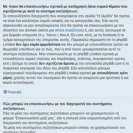
Με ποιον θα επικοινωνήσω σχετικά με κατάχρηση ή/και νομικά θέματα που
σχετίζονται με αυτό το σύστημα συζητήσεων;
Σε οποιονδήποτε διαχειριστή που αναγράφεται στη σελίδα “Η Ομάδα” θα πρέπει
να είναι ένα κατάλληλο σημείο επαφής για τις καταγγελίες σας. Εάν αυτός
εξακολουθεί να μην ανταποκρίνεται τότε θα πρέπει να επικοινωνήσετε με τον
ιδιοκτήτη του domain (κάντε μια
whois αναζήτηση
) ή, εάν αυτός λειτουργεί σε
μια δωρεάν υπηρεσία (π.χ. Yahoo !, free.fr, f2s.com, κλπ), με τη διοίκηση ή το
τμήμα καταχρήσεων της υπηρεσίας αυτής. Παρακαλώ σημειώστε ότι το phpBB
Limited
δεν έχει καμία αρμοδιότητα
και δεν μπορεί με οποιονδήποτε τρόπο να
θεωρηθεί υπεύθυνο για το πώς, πού ή από ποιον χρησιμοποιείται αυτό το
σύστημα συζητήσεων. Μην επικοινωνείτε με το phpBB Limited σχετικά με
οποιαδήποτε νομικό (παύσης και παράλειψης, ευθύνης, συκοφαντικό σχόλιο,
κλπ.) ζήτημα το οποίο
δεν σχετίζεται άμεσα
με την ιστοσελίδα phpBB.com ή το
διακριτικό λογισμικό του ιδίου του phpBB. Εάν αποστείλετε μήνυμα
ηλεκτρονικού ταχυδρομείου στο phpBB Limited σχετικά
με οποιοδήποτε τρίτο
μέρος
χρήσης αυτού του λογισμικού θα πρέπει να αναμένετε μια αρνητική ή και
καμία ανταπόκριση.
Κορυφή
Πώς μπορώ να επικοινωνήσω με τον διαχειριστή του συστήματος
συζητήσεων;
Όλα τα μέλη του συστήματος συζητήσεων μπορούν να χρησιμοποιούν τη
φόρμα “Επικοινωνήστε μαζί μας”, εάν η επιλογή είναι ενεργοποιημένη από τον
διαχειριστή του συστήματος συζητήσεων.
Τα μέλη του συστήματος συζητήσεων μπορούν επίσης να χρησιμοποιούν τον
σύνδεσμο “Η ομάδα”.