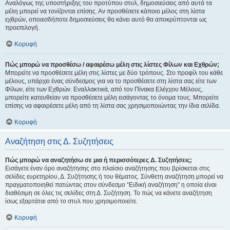
Αναλόγως της υποστήριξης του προτύπου στυλ, δημοσιεύσεις από αυτά τα
μέλη μπορεί να τονίζονται επίσης. Αν προσθέσετε κάποιο μέλος στη λίστα
εχθρών, οποιεσδήποτε δημοσιεύσεις θα κάνει αυτό θα αποκρύπτονται ως
προεπιλογή.
Κορυφή
Πώς μπορώ να προσθέσω / αφαιρέσω μέλη στις λίστες Φίλων και Εχθρών;
Μπορείτε να προσθέσετε μέλη στις λίστες με δύο τρόπους. Στο προφίλ του κάθε
μέλους, υπάρχει ένας σύνδεσμος για να το προσθέσετε στη λίστα σας είτε των
Φίλων, είτε των Εχθρών. Εναλλακτικά, από τον Πίνακα Ελέγχου Μέλους,
μπορείτε κατευθείαν να προσθέσετε μέλη εισάγοντας το όνομα τους. Μπορείτε
επίσης να αφαιρέσετε μέλη από τη λίστα σας χρησιμοποιώντας την ίδια σελίδα.
Κορυφή
Αναζήτηση στις Δ. Συζητήσεις
Πώς μπορώ να αναζητήσω σε μια ή περισσότερες Δ. Συζητήσεις;
Εισάγετε έναν όρο αναζήτησης στο πλαίσιο αναζήτησης που βρίσκεται στις
σελίδες ευρετηρίου, Δ. Συζήτησης ή του θέματος. Σύνθετη αναζήτηση μπορεί να
πραγματοποιηθεί πατώντας στον σύνδεσμο “Ειδική αναζήτηση” η οποία είναι
διαθέσιμη σε όλες τις σελίδες στη Δ. Συζήτηση. Το πώς να κάνετε αναζήτηση
ίσως εξαρτάται από το στυλ που χρησιμοποιείτε.
Κορυφή