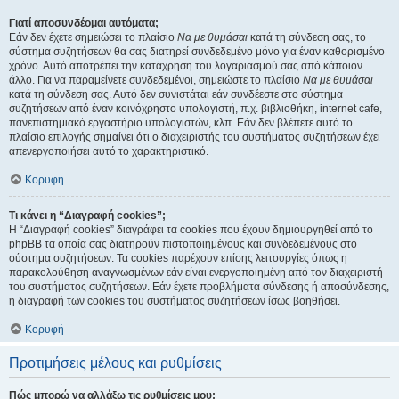
Γιατί αποσυνδέομαι αυτόματα;
Εάν δεν έχετε σημειώσει το πλαίσιο
Να με θυμάσαι
κατά τη σύνδεση σας, το
σύστημα συζητήσεων θα σας διατηρεί συνδεδεμένο μόνο για έναν καθορισμένο
χρόνο. Αυτό αποτρέπει την κατάχρηση του λογαριασμού σας από κάποιον
άλλο. Για να παραμείνετε συνδεδεμένοι, σημειώστε το πλαίσιο
Να με θυμάσαι
κατά τη σύνδεση σας. Αυτό δεν συνιστάται εάν συνδέεστε στο σύστημα
συζητήσεων από έναν κοινόχρηστο υπολογιστή, π.χ. βιβλιοθήκη, internet cafe,
πανεπιστημιακό εργαστήριο υπολογιστών, κλπ. Εάν δεν βλέπετε αυτό το
πλαίσιο επιλογής σημαίνει ότι ο διαχειριστής του συστήματος συζητήσεων έχει
απενεργοποιήσει αυτό το χαρακτηριστικό.
Κορυφή
Τι κάνει η “Διαγραφή cookies”;
Η “Διαγραφή cookies” διαγράφει τα cookies που έχουν δημιουργηθεί από το
phpBB τα οποία σας διατηρούν πιστοποιημένους και συνδεδεμένους στο
σύστημα συζητήσεων. Τα cookies παρέχουν επίσης λειτουργίες όπως η
παρακολούθηση αναγνωσμένων εάν είναι ενεργοποιημένη από τον διαχειριστή
του συστήματος συζητήσεων. Εάν έχετε προβλήματα σύνδεσης ή αποσύνδεσης,
η διαγραφή των cookies του συστήματος συζητήσεων ίσως βοηθήσει.
Κορυφή
Προτιμήσεις μέλους και ρυθμίσεις
Πώς μπορώ να αλλάξω τις ρυθμίσεις μου;