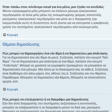
Όταν πατάω στον σύνδεσμο email για ένα μέλος μου ζητάει να συνδεθώ;
Μόνον εγγεγραμμένα μέλη μπορούν να στείλουν μήνυμα ηλεκτρονικού
ταχυδρομείου σε άλλα μέλη μέσω της ενσωματωμένης φόρμας αποστολής
μηνύματος ηλεκτρονικού ταχυδρομείου και μόνο αν ο διαχειριστής έχει
ενεργοποιήσει αυτή τη δυνατότητα. Αυτό γίνεται για να αποτραπεί η κακόβουλη
χρήση του συστήματος ηλεκτρονικού ταχυδρομείου από ανώνυμα μέλη.
Κορυφή
Θέματα δημοσίευσης
Πώς μπορώ να δημιουργήσω ένα νέο θέμα ή να δημοσιεύσω μια απάντηση;
Για να δημοσιεύσετε ένα νέο θέμα σε μια Δ. Συζήτηση, πατήστε στο κουμπί “Νέο
θέμα”. Για να δημοσιεύσετε μια απάντηση σε ένα θέμα, πατήστε στο κουμπί
“Απάντηση”. Μπορεί να χρειαστεί να εγγραφείτε προκειμένου να μπορέσετε να
δημοσιεύσετε ένα μήνυμα. Μια λίστα με τα δικαιώματά σας σε κάθε Δ. Συζήτηση
είναι διαθέσιμη στο κάτω μέρος στις οθόνες της Δ. Συζήτησης και του θέματος.
Παράδειγμα: Μπορείτε να δημοσιεύετε νέα θέματα, Μπορείτε να επισυνάπτετε
αρχεία, κλπ.
Κορυφή
Πώς μπορώ να επεξεργαστώ ή να διαγράψω μια δημοσίευση;
Εάν δεν είστε διαχειριστής του συστήματος συζητήσεων ή συντονιστής,
μπορείτε να επεξεργαστείτε ή να διαγράψετε μόνον τα δικά σας μηνύματα.
Μπορείτε να επεξεργαστείτε μια δημοσίευση πατώντας στο κουμπί επεξεργασίας