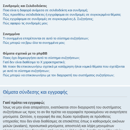
Συνδρομές και Σελιδοδείκτες
Ποια είναι η διαφορά ανάμεσα σε σελιδοδείκτη και συνδρομή;
Πώς προσθέτω σελιδοδείκτες ή εγγράφομαι σε συνδρομές σε συγκεκριμένα θέματα;
Πώς εγγράφομαι σε συνδρομές σε συγκεκριμένες Δ. Συζητήσεις;
Πώς αφαιρώ τις συνδρομές μου;
Συνημμένα
Τι συνημμένα επιτρέπονται σε αυτό το σύστημα συζητήσεων;
Πώς μπορώ να βρω όλα τα συνημμένα μου;
Θέματα σχετικά με το phpBB
Ποιος έχει δημιουργήσει αυτό το σύστημα συζητήσεων;
Γιατί δεν είναι διαθέσιμο το Χ χαρακτηριστικό;
Με ποιον θα επικοινωνήσω σχετικά με κατάχρηση ή/και νομικά θέματα που σχετίζονται
με αυτό το σύστημα συζητήσεων;
Πώς μπορώ να επικοινωνήσω με τον διαχειριστή του συστήματος συζητήσεων;
Θέματα σύνδεσης και εγγραφής
Γιατί πρέπει να εγγραφώ;
Ίσως να μην είναι απαραίτητο, εναπόκειται στον διαχειριστή του συστήματος
συζητήσεων ως προς το αν θα πρέπει να εγγραφείτε προκειμένου να αναρτήσετε
μηνύματα. Ωστόσο, η εγγραφή θα σας δώσει πρόσβαση σε πρόσθετες
υπηρεσίες που δεν είναι διαθέσιμες σε επισκέπτες όπως ο καθορισμός εικόνων
μελών (avatars), προσωπικά μηνύματα, αποστολή και λήψη μηνυμάτων