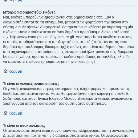
Κορυφή
Μπορώ να δημοσιεύω εικόνες;
Ναι, εικόνες μπορούν να εμφανίζονται στις δημοσιεύσεις σας. Εάν ο
διαχειριστής επιτρέπει τα συνημμένα, μπορείτε να φορτώσετε την εικόνα στο
σύστημα συζητήσεων. Διαφορετικά, θα πρέπει να συνδέσετε με παραπομπή μία
εικόνα η οποία αποθηκεύεται σε έναν δημόσια προσβάσιμο διακομιστή ιστού,
π.χ. http://www.example.com/my-picture.gif. Δεν μπορείτε να συνδέσετε εικόνες
οι οποίες αποθηκεύονται στο υπολογιστή σας τοπικά (εκτός εάν αυτός είναι
δημόσια προσπελάσιμος διακομιστής) ή εικόνες που είναι αποθηκευμένες πίσω
από μηχανισμούς πιστοποίησης, π.χ. λογαριασμοί ηλεκτρονικού ταχυδρομείου
hotmail ή yahoo, προστατευμένες με κωδικό πρόσβασης ιστοσελίδες, κλπ. Για
να εμφανιστεί η εικόνα χρησιμοποιήστε την ετικέτα [img].
Κορυφή
Τι είναι οι γενικές ανακοινώσεις;
Οι γενικές ανακοινώσεις περιέχουν σημαντικές πληροφορίες και πρέπει να τις
διαβάζετε όποτε είναι εφικτό. Αυτές θα εμφανίζονται στην κορυφή της κάθε Δ.
Συζήτησης και στον Πίνακα Ελέγχου Μέλους. Δικαιώματα γενικής ανακοίνωσης
χορηγούνται από τον διαχειριστή του συστήματος συζητήσεων.
Κορυφή
Τι είναι οι ανακοινώσεις;
Οι ανακοινώσεις συχνά περιέχουν σημαντικές πληροφορίες για τη συγκεκριμένη
Δ. Συζήτηση και πρέπει να τις διαβάσετε όποτε είναι εφικτό. Οι ανακοινώσεις