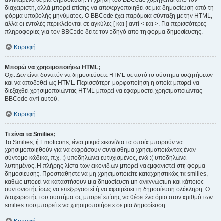
αντικείμενα σε μια δημοσίευση. Η χρήση του BBCode χορηγείται από τον
διαχειριστή, αλλά μπορεί επίσης να απενεργοποιηθεί σε μια δημοσίευση από τη
φόρμα υποβολής μηνύματος. Ο BBCode έχει παρόμοια σύνταξη με την HTML,
αλλά οι εντολές περικλείονται σε αγκύλες [ και ] αντί < και >. Για περισσότερες
πληροφορίες για τον BBCode δείτε τον οδηγό από τη φόρμα δημοσίευσης.
Κορυφή
Μπορώ να χρησιμοποιήσω HTML;
Όχι. Δεν είναι δυνατόν να δημοσιεύσετε HTML σε αυτό το σύστημα συζητήσεων
και να αποδοθεί ως HTML. Περισσότερη μορφοποίηση η οποία μπορεί να
διεξαχθεί χρησιμοποιώντας HTML μπορεί να εφαρμοστεί χρησιμοποιώντας
BBCode αντί αυτού.
Κορυφή
Τι είναι τα Smilies;
Τα Smilies, ή Emoticons, είναι μικρά εικονίδια τα οποία μπορούν να
χρησιμοποιηθούν για να εκφράσουν συναίσθημα χρησιμοποιώντας έναν
σύντομο κώδικα, π.χ. :) υποδηλώνει ευτυχισμένος, ενώ :( υποδηλώνει
λυπημένος. Η πλήρης λίστα των εικονιδίων μπορεί να εμφανιστεί στη φόρμα
δημοσίευσης. Προσπαθήστε να μη χρησιμοποιείτε καταχρηστικώς τα smilies,
καθώς μπορεί να καταστήσουν μια δημοσίευση μη αναγνώσιμη και κάποιος
συντονιστής ίσως να επεξεργαστεί ή να αφαιρέσει τη δημοσίευση ολόκληρη. Ο
διαχειριστής του συστήματος μπορεί επίσης να θέσει ένα όριο στον αριθμό των
smilies που μπορείτε να χρησιμοποιήσετε σε μια δημοσίευση.