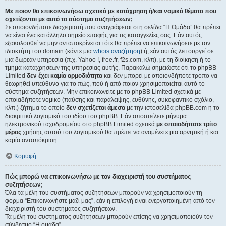
Με ποιον θα επικοινωνήσω σχετικά με κατάχρηση ή/και νομικά θέματα που
σχετίζονται με αυτό το σύστημα συζητήσεων;
Σε οποιονδήποτε διαχειριστή που αναγράφεται στη σελίδα “Η Ομάδα” θα πρέπει
να είναι ένα κατάλληλο σημείο επαφής για τις καταγγελίες σας. Εάν αυτός
εξακολουθεί να μην ανταποκρίνεται τότε θα πρέπει να επικοινωνήσετε με τον
ιδιοκτήτη του domain (κάντε μια
whois αναζήτηση
) ή, εάν αυτός λειτουργεί σε
μια δωρεάν υπηρεσία (π.χ. Yahoo !, free.fr, f2s.com, κλπ), με τη διοίκηση ή το
τμήμα καταχρήσεων της υπηρεσίας αυτής. Παρακαλώ σημειώστε ότι το phpBB
Limited
δεν έχει καμία αρμοδιότητα
και δεν μπορεί με οποιονδήποτε τρόπο να
θεωρηθεί υπεύθυνο για το πώς, πού ή από ποιον χρησιμοποιείται αυτό το
σύστημα συζητήσεων. Μην επικοινωνείτε με το phpBB Limited σχετικά με
οποιαδήποτε νομικό (παύσης και παράλειψης, ευθύνης, συκοφαντικό σχόλιο,
κλπ.) ζήτημα το οποίο
δεν σχετίζεται άμεσα
με την ιστοσελίδα phpBB.com ή το
διακριτικό λογισμικό του ιδίου του phpBB. Εάν αποστείλετε μήνυμα
ηλεκτρονικού ταχυδρομείου στο phpBB Limited σχετικά
με οποιοδήποτε τρίτο
μέρος
χρήσης αυτού του λογισμικού θα πρέπει να αναμένετε μια αρνητική ή και
καμία ανταπόκριση.
Κορυφή
Πώς μπορώ να επικοινωνήσω με τον διαχειριστή του συστήματος
συζητήσεων;
Όλα τα μέλη του συστήματος συζητήσεων μπορούν να χρησιμοποιούν τη
φόρμα “Επικοινωνήστε μαζί μας”, εάν η επιλογή είναι ενεργοποιημένη από τον
διαχειριστή του συστήματος συζητήσεων.
Τα μέλη του συστήματος συζητήσεων μπορούν επίσης να χρησιμοποιούν τον
σύνδεσμο “Η ομάδα”.