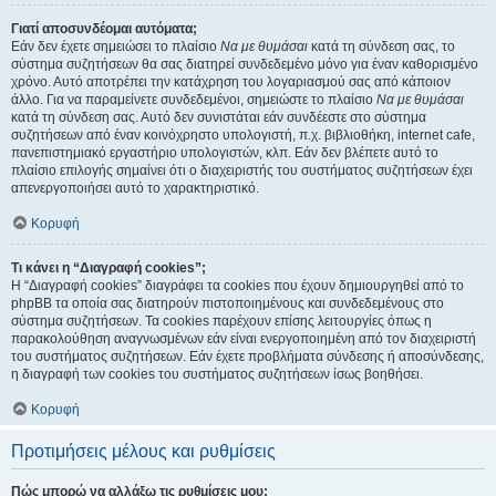
Γιατί αποσυνδέομαι αυτόματα;
Εάν δεν έχετε σημειώσει το πλαίσιο
Να με θυμάσαι
κατά τη σύνδεση σας, το
σύστημα συζητήσεων θα σας διατηρεί συνδεδεμένο μόνο για έναν καθορισμένο
χρόνο. Αυτό αποτρέπει την κατάχρηση του λογαριασμού σας από κάποιον
άλλο. Για να παραμείνετε συνδεδεμένοι, σημειώστε το πλαίσιο
Να με θυμάσαι
κατά τη σύνδεση σας. Αυτό δεν συνιστάται εάν συνδέεστε στο σύστημα
συζητήσεων από έναν κοινόχρηστο υπολογιστή, π.χ. βιβλιοθήκη, internet cafe,
πανεπιστημιακό εργαστήριο υπολογιστών, κλπ. Εάν δεν βλέπετε αυτό το
πλαίσιο επιλογής σημαίνει ότι ο διαχειριστής του συστήματος συζητήσεων έχει
απενεργοποιήσει αυτό το χαρακτηριστικό.
Κορυφή
Τι κάνει η “Διαγραφή cookies”;
Η “Διαγραφή cookies” διαγράφει τα cookies που έχουν δημιουργηθεί από το
phpBB τα οποία σας διατηρούν πιστοποιημένους και συνδεδεμένους στο
σύστημα συζητήσεων. Τα cookies παρέχουν επίσης λειτουργίες όπως η
παρακολούθηση αναγνωσμένων εάν είναι ενεργοποιημένη από τον διαχειριστή
του συστήματος συζητήσεων. Εάν έχετε προβλήματα σύνδεσης ή αποσύνδεσης,
η διαγραφή των cookies του συστήματος συζητήσεων ίσως βοηθήσει.
Κορυφή
Προτιμήσεις μέλους και ρυθμίσεις
Πώς μπορώ να αλλάξω τις ρυθμίσεις μου;