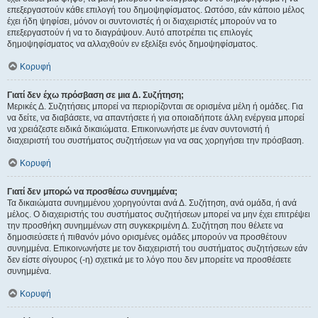
επεξεργαστούν κάθε επιλογή του δημοψηφίσματος. Ωστόσο, εάν κάποιο μέλος
έχει ήδη ψηφίσει, μόνον οι συντονιστές ή οι διαχειριστές μπορούν να το
επεξεργαστούν ή να το διαγράψουν. Αυτό αποτρέπει τις επιλογές
δημοψηφίσματος να αλλαχθούν εν εξελίξει ενός δημοψηφίσματος.
Κορυφή
Γιατί δεν έχω πρόσβαση σε μια Δ. Συζήτηση;
Μερικές Δ. Συζητήσεις μπορεί να περιορίζονται σε ορισμένα μέλη ή ομάδες. Για
να δείτε, να διαβάσετε, να απαντήσετε ή για οποιαδήποτε άλλη ενέργεια μπορεί
να χρειάζεστε ειδικά δικαιώματα. Επικοινωνήστε με έναν συντονιστή ή
διαχειριστή του συστήματος συζητήσεων για να σας χορηγήσει την πρόσβαση.
Κορυφή
Γιατί δεν μπορώ να προσθέσω συνημμένα;
Τα δικαιώματα συνημμένου χορηγούνται ανά Δ. Συζήτηση, ανά ομάδα, ή ανά
μέλος. Ο διαχειριστής του συστήματος συζητήσεων μπορεί να μην έχει επιτρέψει
την προσθήκη συνημμένων στη συγκεκριμένη Δ. Συζήτηση που θέλετε να
δημοσιεύσετε ή πιθανόν μόνο ορισμένες ομάδες μπορούν να προσθέτουν
συνημμένα. Επικοινωνήστε με τον διαχειριστή του συστήματος συζητήσεων εάν
δεν είστε σίγουρος (-η) σχετικά με το λόγο που δεν μπορείτε να προσθέσετε
συνημμένα.
Κορυφή