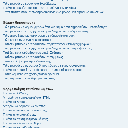
Πώς μπορώ να εμφανίσω ένα άβαταρ;
Τι είναι ο βαθμός μου και πώς μπορώ να τον αλλάξω;
Όταν πατάω στον σύνδεσμο email για ένα μέλος μου ζητάει να συνδεθώ;
Θέματα δημοσίευσης
Πώς μπορώ να δημιουργήσω ένα νέο θέμα ή να δημοσιεύσω μια απάντηση;
Πώς μπορώ να επεξεργαστώ ή να διαγράψω μια δημοσίευση;
Πώς προσθέτω μια υπογραφή στη δημοσίευση μου;
Πώς δημιουργώ ένα δημοψήφισμα;
Γιατί δεν μπορώ να προσθέσω περισσότερες επιλογές ψήφων;
Πώς μπορώ να επεξεργαστώ ή να διαγράψω ένα δημοψήφισμα;
Γιατί δεν έχω πρόσβαση σε μια Δ. Συζήτηση;
Γιατί δεν μπορώ να προσθέσω συνημμένα;
Γιατί έχω λάβει μια προειδοποίηση;
Πώς μπορώ να αναφέρω δημοσιεύσεις σε έναν συντονιστή;
Τι είναι το κουμπί “Αποθήκευση” στη δημοσίευση θέματος;
Γιατί η δημοσίευση χρειάζεται να εγκριθεί;
Πώς σημειώνω ένα θέμα μου ως νέο;
Μορφοποίηση και τύποι θεμάτων
Τι είναι ο BBCode;
Μπορώ να χρησιμοποιήσω HTML;
Τι είναι τα Smilies;
Μπορώ να δημοσιεύω εικόνες;
Τι είναι οι γενικές ανακοινώσεις;
Τι είναι οι ανακοινώσεις;
Τι είναι τα επισημασμένα θέματα;
Τι είναι τα κλειδωμένα θέματα;
Τι είναι τα εικονίδια θεμάτων;