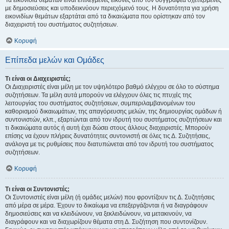
Τα εικονίδια θεμάτων είναι επιλεγμένες εικόνες από τον συγγραφέα σχετιζόμενες
με δημοσιεύσεις και υποδεικνύουν περιεχόμενό τους. Η δυνατότητα για χρήση
εικονιδίων θεμάτων εξαρτάται από τα δικαιώματα που ορίστηκαν από τον
διαχειριστή του συστήματος συζητήσεων.
Κορυφή
Επίπεδα μελών και Ομάδες
Τι είναι οι Διαχειριστές;
Οι Διαχειριστές είναι μέλη με τον υψηλότερο βαθμό ελέγχου σε όλο το σύστημα
συζητήσεων. Τα μέλη αυτά μπορούν να ελέγχουν όλες τις πτυχές της
λειτουργίας του συστήματος συζητήσεων, συμπεριλαμβανομένων του
καθορισμού δικαιωμάτων, της απαγόρευσης μελών, της δημιουργίας ομάδων ή
συντονιστών, κλπ., εξαρτώνται από τον ιδρυτή του συστήματος συζητήσεων και
τι δικαιώματα αυτός ή αυτή έχει δώσει στους άλλους διαχειριστές. Μπορούν
επίσης να έχουν πλήρεις δυνατότητες συντονιστή σε όλες τις Δ. Συζητήσεις,
ανάλογα με τις ρυθμίσεις που διατυπώνεται από τον ιδρυτή του συστήματος
συζητήσεων.
Κορυφή
Τι είναι οι Συντονιστές;
Οι Συντονιστές είναι μέλη (ή ομάδες μελών) που φροντίζουν τις Δ. Συζητήσεις
από μέρα σε μέρα. Έχουν το δικαίωμα να επεξεργάζονται ή να διαγράφουν
δημοσιεύσεις και να κλειδώνουν, να ξεκλειδώνουν, να μετακινούν, να
διαγράφουν και να διαχωρίζουν θέματα στη Δ. Συζήτηση που συντονίζουν.