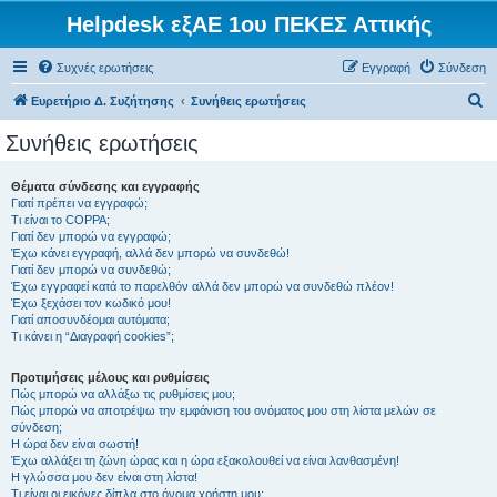
Helpdesk εξΑΕ 1ου ΠΕΚΕΣ Αττικής
Συχνές ερωτήσεις
Εγγραφή
Σύνδεση
Α
Ευρετήριο Δ. Συζήτησης
Συνήθεις ερωτήσεις
ν
Συνήθεις ερωτήσεις
α
ζ
Θέματα σύνδεσης και εγγραφής
Γιατί πρέπει να εγγραφώ;
ή
Τι είναι το COPPA;
τ
Γιατί δεν μπορώ να εγγραφώ;
Έχω κάνει εγγραφή, αλλά δεν μπορώ να συνδεθώ!
η
Γιατί δεν μπορώ να συνδεθώ;
Έχω εγγραφεί κατά το παρελθόν αλλά δεν μπορώ να συνδεθώ πλέον!
σ
Έχω ξεχάσει τον κωδικό μου!
η
Γιατί αποσυνδέομαι αυτόματα;
Τι κάνει η “Διαγραφή cookies”;
Προτιμήσεις μέλους και ρυθμίσεις
Πώς μπορώ να αλλάξω τις ρυθμίσεις μου;
Πώς μπορώ να αποτρέψω την εμφάνιση του ονόματος μου στη λίστα μελών σε
σύνδεση;
Η ώρα δεν είναι σωστή!
Έχω αλλάξει τη ζώνη ώρας και η ώρα εξακολουθεί να είναι λανθασμένη!
Η γλώσσα μου δεν είναι στη λίστα!
Τι είναι οι εικόνες δίπλα στο όνομα χρήστη μου;