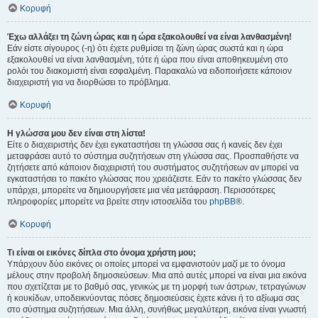
Κορυφή
Έχω αλλάξει τη ζώνη ώρας και η ώρα εξακολουθεί να είναι λανθασμένη!
Εάν είστε σίγουρος (-η) ότι έχετε ρυθμίσει τη ζώνη ώρας σωστά και η ώρα
εξακολουθεί να είναι λανθασμένη, τότε ή ώρα που είναι αποθηκευμένη στο
ρολόι του διακομιστή είναι εσφαλμένη. Παρακαλώ να ειδοποιήσετε κάποιον
διαχειριστή για να διορθώσει το πρόβλημα.
Κορυφή
Η γλώσσα μου δεν είναι στη λίστα!
Είτε ο διαχειριστής δεν έχει εγκαταστήσει τη γλώσσα σας ή κανείς δεν έχει
μεταφράσει αυτό το σύστημα συζητήσεων στη γλώσσα σας. Προσπαθήστε να
ζητήσετε από κάποιον διαχειριστή του συστήματος συζητήσεων αν μπορεί να
εγκαταστήσει το πακέτο γλώσσας που χρειάζεστε. Εάν το πακέτο γλώσσας δεν
υπάρχει, μπορείτε να δημιουργήσετε μια νέα μετάφραση. Περισσότερες
πληροφορίες μπορείτε να βρείτε στην ιστοσελίδα του
phpBB
®.
Κορυφή
Τι είναι οι εικόνες δίπλα στο όνομα χρήστη μου;
Υπάρχουν δύο εικόνες οι οποίες μπορεί να εμφανιστούν μαζί με το όνομα
μέλους στην προβολή δημοσιεύσεων. Μια από αυτές μπορεί να είναι μια εικόνα
που σχετίζεται με το βαθμό σας, γενικώς με τη μορφή των άστρων, τετραγώνων
ή κουκίδων, υποδεικνύοντας πόσες δημοσιεύσεις έχετε κάνει ή το αξίωμα σας
στο σύστημα συζητήσεων. Μια άλλη, συνήθως μεγαλύτερη, εικόνα είναι γνωστή