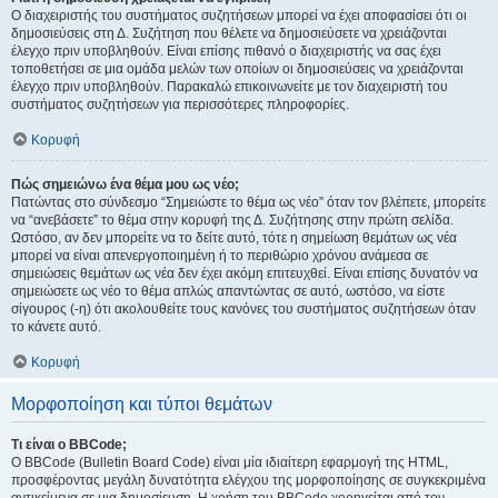
Ο διαχειριστής του συστήματος συζητήσεων μπορεί να έχει αποφασίσει ότι οι
δημοσιεύσεις στη Δ. Συζήτηση που θέλετε να δημοσιεύσετε να χρειάζονται
έλεγχο πριν υποβληθούν. Είναι επίσης πιθανό ο διαχειριστής να σας έχει
τοποθετήσει σε μια ομάδα μελών των οποίων οι δημοσιεύσεις να χρειάζονται
έλεγχο πριν υποβληθούν. Παρακαλώ επικοινωνείτε με τον διαχειριστή του
συστήματος συζητήσεων για περισσότερες πληροφορίες.
Κορυφή
Πώς σημειώνω ένα θέμα μου ως νέο;
Πατώντας στο σύνδεσμο “Σημειώστε το θέμα ως νέο” όταν τον βλέπετε, μπορείτε
να “ανεβάσετε” το θέμα στην κορυφή της Δ. Συζήτησης στην πρώτη σελίδα.
Ωστόσο, αν δεν μπορείτε να το δείτε αυτό, τότε η σημείωση θεμάτων ως νέα
μπορεί να είναι απενεργοποιημένη ή το περιθώριο χρόνου ανάμεσα σε
σημειώσεις θεμάτων ως νέα δεν έχει ακόμη επιτευχθεί. Είναι επίσης δυνατόν να
σημειώσετε ως νέο το θέμα απλώς απαντώντας σε αυτό, ωστόσο, να είστε
σίγουρος (-η) ότι ακολουθείτε τους κανόνες του συστήματος συζητήσεων όταν
το κάνετε αυτό.
Κορυφή
Μορφοποίηση και τύποι θεμάτων
Τι είναι ο BBCode;
Ο BBCode (Bulletin Board Code) είναι μία ιδιαίτερη εφαρμογή της HTML,
προσφέροντας μεγάλη δυνατότητα ελέγχου της μορφοποίησης σε συγκεκριμένα