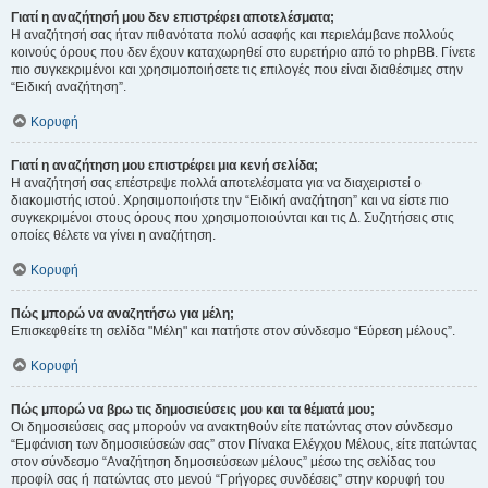
Γιατί η αναζήτησή μου δεν επιστρέφει αποτελέσματα;
Η αναζήτησή σας ήταν πιθανότατα πολύ ασαφής και περιελάμβανε πολλούς
κοινούς όρους που δεν έχουν καταχωρηθεί στο ευρετήριο από το phpBB. Γίνετε
πιο συγκεκριμένοι και χρησιμοποιήσετε τις επιλογές που είναι διαθέσιμες στην
“Ειδική αναζήτηση”.
Κορυφή
Γιατί η αναζήτηση μου επιστρέφει μια κενή σελίδα;
Η αναζήτησή σας επέστρεψε πολλά αποτελέσματα για να διαχειριστεί ο
διακομιστής ιστού. Χρησιμοποιήστε την “Ειδική αναζήτηση” και να είστε πιο
συγκεκριμένοι στους όρους που χρησιμοποιούνται και τις Δ. Συζητήσεις στις
οποίες θέλετε να γίνει η αναζήτηση.
Κορυφή
Πώς μπορώ να αναζητήσω για μέλη;
Επισκεφθείτε τη σελίδα "Μέλη" και πατήστε στον σύνδεσμο “Εύρεση μέλους”.
Κορυφή
Πώς μπορώ να βρω τις δημοσιεύσεις μου και τα θέματά μου;
Οι δημοσιεύσεις σας μπορούν να ανακτηθούν είτε πατώντας στον σύνδεσμο
“Εμφάνιση των δημοσιεύσεών σας” στον Πίνακα Ελέγχου Μέλους, είτε πατώντας
στον σύνδεσμο “Αναζήτηση δημοσιεύσεων μέλους” μέσω της σελίδας του
προφίλ σας ή πατώντας στο μενού “Γρήγορες συνδέσεις” στην κορυφή του