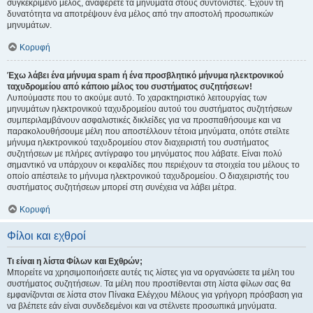
συγκεκριμένο μέλος, αναφέρετε τα μηνύματα στους συντονιστές. Έχουν τη
δυνατότητα να αποτρέψουν ένα μέλος από την αποστολή προσωπικών
μηνυμάτων.
Κορυφή
Έχω λάβει ένα μήνυμα spam ή ένα προσβλητικό μήνυμα ηλεκτρονικού
ταχυδρομείου από κάποιο μέλος του συστήματος συζητήσεων!
Λυπούμαστε που το ακούμε αυτό. Το χαρακτηριστικό λειτουργίας των
μηνυμάτων ηλεκτρονικού ταχυδρομείου αυτού του συστήματος συζητήσεων
συμπεριλαμβάνουν ασφαλιστικές δικλείδες για να προσπαθήσουμε και να
παρακολουθήσουμε μέλη που αποστέλλουν τέτοια μηνύματα, οπότε στείλτε
μήνυμα ηλεκτρονικού ταχυδρομείου στον διαχειριστή του συστήματος
συζητήσεων με πλήρες αντίγραφο του μηνύματος που λάβατε. Είναι πολύ
σημαντικό να υπάρχουν οι κεφαλίδες που περιέχουν τα στοιχεία του μέλους το
οποίο απέστειλε το μήνυμα ηλεκτρονικού ταχυδρομείου. Ο διαχειριστής του
συστήματος συζητήσεων μπορεί στη συνέχεια να λάβει μέτρα.
Κορυφή
Φίλοι και εχθροί
Τι είναι η λίστα Φίλων και Εχθρών;
Μπορείτε να χρησιμοποιήσετε αυτές τις λίστες για να οργανώσετε τα μέλη του
συστήματος συζητήσεων. Τα μέλη που προστίθενται στη λίστα φίλων σας θα
εμφανίζονται σε λίστα στον Πίνακα Ελέγχου Μέλους για γρήγορη πρόσβαση για
να βλέπετε εάν είναι συνδεδεμένοι και να στέλνετε προσωπικά μηνύματα.