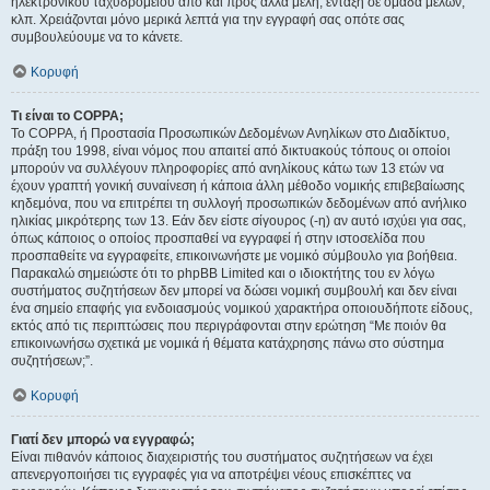
ηλεκτρονικού ταχυδρομείου από και προς άλλα μέλη, ένταξη σε ομάδα μελών,
κλπ. Χρειάζονται μόνο μερικά λεπτά για την εγγραφή σας οπότε σας
συμβουλεύουμε να το κάνετε.
Κορυφή
Τι είναι το COPPA;
Το COPPA, ή Προστασία Προσωπικών Δεδομένων Ανηλίκων στο Διαδίκτυο,
πράξη του 1998, είναι νόμος που απαιτεί από δικτυακούς τόπους οι οποίοι
μπορούν να συλλέγουν πληροφορίες από ανηλίκους κάτω των 13 ετών να
έχουν γραπτή γονική συναίνεση ή κάποια άλλη μέθοδο νομικής επιβεβαίωσης
κηδεμόνα, που να επιτρέπει τη συλλογή προσωπικών δεδομένων από ανήλικο
ηλικίας μικρότερης των 13. Εάν δεν είστε σίγουρος (-η) αν αυτό ισχύει για σας,
όπως κάποιος ο οποίος προσπαθεί να εγγραφεί ή στην ιστοσελίδα που
προσπαθείτε να εγγραφείτε, επικοινωνήστε με νομικό σύμβουλο για βοήθεια.
Παρακαλώ σημειώστε ότι το phpBB Limited και ο ιδιοκτήτης του εν λόγω
συστήματος συζητήσεων δεν μπορεί να δώσει νομική συμβουλή και δεν είναι
ένα σημείο επαφής για ενδοιασμούς νομικού χαρακτήρα οποιουδήποτε είδους,
εκτός από τις περιπτώσεις που περιγράφονται στην ερώτηση “Με ποιόν θα
επικοινωνήσω σχετικά με νομικά ή θέματα κατάχρησης πάνω στο σύστημα
συζητήσεων;”.
Κορυφή
Γιατί δεν μπορώ να εγγραφώ;
Είναι πιθανόν κάποιος διαχειριστής του συστήματος συζητήσεων να έχει
απενεργοποιήσει τις εγγραφές για να αποτρέψει νέους επισκέπτες να