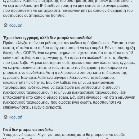
εγγραφούν. Κάποιος διαχειριστής του συστήματος συζητήσεων μπορεί επίσης
να έχει αποκλείσει την IP διεύθυνσή σας ή να μην επιτρέπει το όνομα μέλους
που προσπαθείτε να καταχωρίσετε. Επικοινωνήστε με κάποιον διαχειριστή του
συστήματος συζητήσεων για βοήθεια.
Κορυφή
Έχω κάνει εγγραφή, αλλά δεν μπορώ να συνδεθώ!
Πρώτα, ελέγξτε το όνομα μέλους και τον κωδικό πρόσβασής σας. Εάν αυτά είναι
σωστά, τότε ένα από τα δύο πράγματα μπορεί να έχει συμβεί. Εάν η υποστήριξη
διακήρυξης COPPA είναι ενεργοποιημένη και έχετε ορίσει ότι είστε κάτω των 13
ετών κατά τη διάρκεια της εγγραφής, θα πρέπει να ακολουθήσετε τις οδηγίες
που έχετε λάβει. Μερικά συστήματα συζητήσεων απαιτούν όλες οι νέες εγγραφές
να ενεργοποιούνται, είτε από εσάς είτε από τον διαχειριστή προκειμένου να
μπορέσετε να συνδεθείτε. Αυτή η πληροφορία υπήρχε κατά τη διάρκεια της
εγγραφής. Εάν έχετε λάβει ένα μήνυμα ηλεκτρονικού ταχυδρομείου,
ακολουθήστε τις οδηγίες. Εάν δεν λάβετε ένα μήνυμα ηλεκτρονικού
ταχυδρομείου, ενδεχομένως να έχετε δώσει μια λανθασμένη διεύθυνση
ηλεκτρονικού ταχυδρομείου ή το μήνυμα ηλεκτρονικού ταχυδρομείου, έχει
μπλοκαριστεί από κάποιο φίλτρο spam. Εάν είστε σίγουρος (-η) ότι η διεύθυνση
ηλεκτρονικού ταχυδρομείου που δώσατε είναι σωστή, προσπαθήστε να
επικοινωνήσετε με έναν διαχειριστή.
Κορυφή
Γιατί δεν μπορώ να συνδεθώ;
Υπάρχουν διάφοροι λόγοι για τους οποίους αυτό θα μπορούσε να συμβεί.