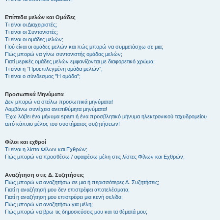
Επίπεδα μελών και Ομάδες
Τι είναι οι Διαχειριστές;
Τι είναι οι Συντονιστές;
Τι είναι οι ομάδες μελών;
Πού είναι οι ομάδες μελών και πώς μπορώ να συμμετάσχω σε μια;
Πώς μπορώ να γίνω συντονιστής ομάδας μελών;
Γιατί μερικές ομάδες μελών εμφανίζονται με διαφορετικό χρώμα;
Τι είναι η “Προεπιλεγμένη ομάδα μελών”;
Τι είναι ο σύνδεσμος "Η ομάδα”;
Προσωπικά Μηνύματα
Δεν μπορώ να στείλω προσωπικά μηνύματα!
Λαμβάνω συνέχεια ανεπιθύμητα μηνύματα!
Έχω λάβει ένα μήνυμα spam ή ένα προσβλητικό μήνυμα ηλεκτρονικού ταχυδρομείου
από κάποιο μέλος του συστήματος συζητήσεων!
Φίλοι και εχθροί
Τι είναι η λίστα Φίλων και Εχθρών;
Πώς μπορώ να προσθέσω / αφαιρέσω μέλη στις λίστες Φίλων και Εχθρών;
Αναζήτηση στις Δ. Συζητήσεις
Πώς μπορώ να αναζητήσω σε μια ή περισσότερες Δ. Συζητήσεις;
Γιατί η αναζήτησή μου δεν επιστρέφει αποτελέσματα;
Γιατί η αναζήτηση μου επιστρέφει μια κενή σελίδα;
Πώς μπορώ να αναζητήσω για μέλη;
Πώς μπορώ να βρω τις δημοσιεύσεις μου και τα θέματά μου;