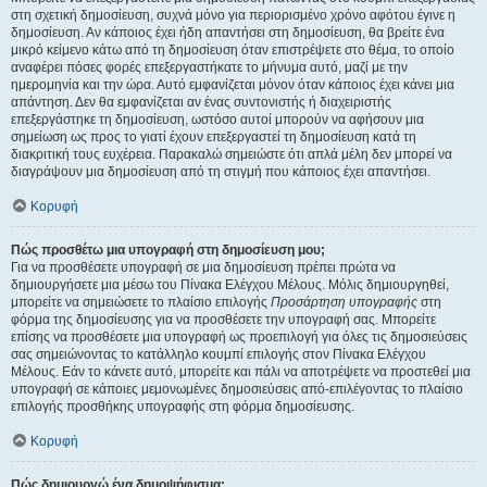
στη σχετική δημοσίευση, συχνά μόνο για περιορισμένο χρόνο αφότου έγινε η
δημοσίευση. Αν κάποιος έχει ήδη απαντήσει στη δημοσίευση, θα βρείτε ένα
μικρό κείμενο κάτω από τη δημοσίευση όταν επιστρέψετε στο θέμα, το οποίο
αναφέρει πόσες φορές επεξεργαστήκατε το μήνυμα αυτό, μαζί με την
ημερομηνία και την ώρα. Αυτό εμφανίζεται μόνον όταν κάποιος έχει κάνει μια
απάντηση. Δεν θα εμφανίζεται αν ένας συντονιστής ή διαχειριστής
επεξεργάστηκε τη δημοσίευση, ωστόσο αυτοί μπορούν να αφήσουν μια
σημείωση ως προς το γιατί έχουν επεξεργαστεί τη δημοσίευση κατά τη
διακριτική τους ευχέρεια. Παρακαλώ σημειώστε ότι απλά μέλη δεν μπορεί να
διαγράψουν μια δημοσίευση από τη στιγμή που κάποιος έχει απαντήσει.
Κορυφή
Πώς προσθέτω μια υπογραφή στη δημοσίευση μου;
Για να προσθέσετε υπογραφή σε μια δημοσίευση πρέπει πρώτα να
δημιουργήσετε μια μέσω του Πίνακα Ελέγχου Μέλους. Μόλις δημιουργηθεί,
μπορείτε να σημειώσετε το πλαίσιο επιλογής
Προσάρτηση υπογραφής
στη
φόρμα της δημοσίευσης για να προσθέσετε την υπογραφή σας. Μπορείτε
επίσης να προσθέσετε μια υπογραφή ως προεπιλογή για όλες τις δημοσιεύσεις
σας σημειώνοντας το κατάλληλο κουμπί επιλογής στον Πίνακα Ελέγχου
Μέλους. Εάν το κάνετε αυτό, μπορείτε και πάλι να αποτρέψετε να προστεθεί μια
υπογραφή σε κάποιες μεμονωμένες δημοσιεύσεις από-επιλέγοντας το πλαίσιο
επιλογής προσθήκης υπογραφής στη φόρμα δημοσίευσης.
Κορυφή
Πώς δημιουργώ ένα δημοψήφισμα;