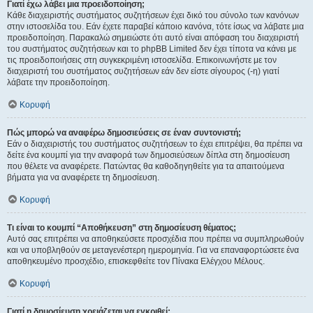
Γιατί έχω λάβει μια προειδοποίηση;
Κάθε διαχειριστής συστήματος συζητήσεων έχει δικό του σύνολο των κανόνων
στην ιστοσελίδα του. Εάν έχετε παραβεί κάποιο κανόνα, τότε ίσως να λάβατε μια
προειδοποίηση. Παρακαλώ σημειώστε ότι αυτό είναι απόφαση του διαχειριστή
του συστήματος συζητήσεων και το phpBB Limited δεν έχει τίποτα να κάνει με
τις προειδοποιήσεις στη συγκεκριμένη ιστοσελίδα. Επικοινωνήστε με τον
διαχειριστή του συστήματος συζητήσεων εάν δεν είστε σίγουρος (-η) γιατί
λάβατε την προειδοποίηση.
Κορυφή
Πώς μπορώ να αναφέρω δημοσιεύσεις σε έναν συντονιστή;
Εάν ο διαχειριστής του συστήματος συζητήσεων το έχει επιτρέψει, θα πρέπει να
δείτε ένα κουμπί για την αναφορά των δημοσιεύσεων δίπλα στη δημοσίευση
που θέλετε να αναφέρετε. Πατώντας θα καθοδηγηθείτε για τα απαιτούμενα
βήματα για να αναφέρετε τη δημοσίευση.
Κορυφή
Τι είναι το κουμπί “Αποθήκευση” στη δημοσίευση θέματος;
Αυτό σας επιτρέπει να αποθηκεύσετε προσχέδια που πρέπει να συμπληρωθούν
και να υποβληθούν σε μεταγενέστερη ημερομηνία. Για να επαναφορτώσετε ένα
αποθηκευμένο προσχέδιο, επισκεφθείτε τον Πίνακα Ελέγχου Μέλους.
Κορυφή
Γιατί η δημοσίευση χρειάζεται να εγκριθεί;