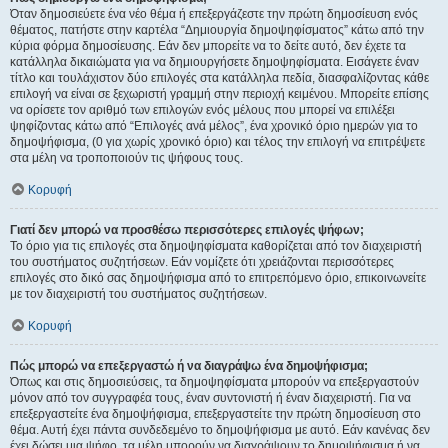
Όταν δημοσιεύετε ένα νέο θέμα ή επεξεργάζεστε την πρώτη δημοσίευση ενός
θέματος, πατήστε στην καρτέλα “Δημιουργία δημοψηφίσματος” κάτω από την
κύρια φόρμα δημοσίευσης. Εάν δεν μπορείτε να το δείτε αυτό, δεν έχετε τα
κατάλληλα δικαιώματα για να δημιουργήσετε δημοψηφίσματα. Εισάγετε έναν
τίτλο και τουλάχιστον δύο επιλογές στα κατάλληλα πεδία, διασφαλίζοντας κάθε
επιλογή να είναι σε ξεχωριστή γραμμή στην περιοχή κειμένου. Μπορείτε επίσης
να ορίσετε τον αριθμό των επιλογών ενός μέλους που μπορεί να επιλέξει
ψηφίζοντας κάτω από “Επιλογές ανά μέλος”, ένα χρονικό όριο ημερών για το
δημοψήφισμα, (0 για χωρίς χρονικό όριο) και τέλος την επιλογή να επιτρέψετε
στα μέλη να τροποποιούν τις ψήφους τους.
Κορυφή
Γιατί δεν μπορώ να προσθέσω περισσότερες επιλογές ψήφων;
Το όριο για τις επιλογές στα δημοψηφίσματα καθορίζεται από τον διαχειριστή
του συστήματος συζητήσεων. Εάν νομίζετε ότι χρειάζονται περισσότερες
επιλογές στο δικό σας δημοψήφισμα από το επιτρεπόμενο όριο, επικοινωνείτε
με τον διαχειριστή του συστήματος συζητήσεων.
Κορυφή
Πώς μπορώ να επεξεργαστώ ή να διαγράψω ένα δημοψήφισμα;
Όπως και στις δημοσιεύσεις, τα δημοψηφίσματα μπορούν να επεξεργαστούν
μόνον από τον συγγραφέα τους, έναν συντονιστή ή έναν διαχειριστή. Για να
επεξεργαστείτε ένα δημοψήφισμα, επεξεργαστείτε την πρώτη δημοσίευση στο
θέμα. Αυτή έχει πάντα συνδεδεμένο το δημοψήφισμα με αυτό. Εάν κανένας δεν
έχει δώσει μια ψήφο, τα μέλη μπορούν να διαγράψουν το δημοψήφισμα ή να