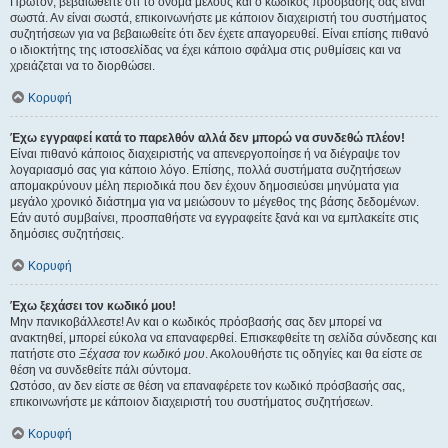
Πρώτον, βεβαιωθείτε ότι το όνομα μέλους και ο κωδικός πρόσβασής σας είναι
σωστά. Αν είναι σωστά, επικοινωνήστε με κάποιον διαχειριστή του συστήματος
συζητήσεων για να βεβαιωθείτε ότι δεν έχετε απαγορευθεί. Είναι επίσης πιθανό
ο ιδιοκτήτης της ιστοσελίδας να έχει κάποιο σφάλμα στις ρυθμίσεις και να
χρειάζεται να το διορθώσει.
Κορυφή
Έχω εγγραφεί κατά το παρελθόν αλλά δεν μπορώ να συνδεθώ πλέον!
Είναι πιθανό κάποιος διαχειριστής να απενεργοποίησε ή να διέγραψε τον
λογαριασμό σας για κάποιο λόγο. Επίσης, πολλά συστήματα συζητήσεων
απομακρύνουν μέλη περιοδικά που δεν έχουν δημοσιεύσει μηνύματα για
μεγάλο χρονικό διάστημα για να μειώσουν το μέγεθος της βάσης δεδομένων.
Εάν αυτό συμβαίνει, προσπαθήστε να εγγραφείτε ξανά και να εμπλακείτε στις
δημόσιες συζητήσεις.
Κορυφή
Έχω ξεχάσει τον κωδικό μου!
Μην πανικοβάλλεστε! Αν και ο κωδικός πρόσβασής σας δεν μπορεί να
ανακτηθεί, μπορεί εύκολα να επαναφερθεί. Επισκεφθείτε τη σελίδα σύνδεσης και
πατήστε στο
Ξέχασα τον κωδικό μου
. Ακολουθήστε τις οδηγίες και θα είστε σε
θέση να συνδεθείτε πάλι σύντομα.
Ωστόσο, αν δεν είστε σε θέση να επαναφέρετε τον κωδικό πρόσβασής σας,
επικοινωνήστε με κάποιον διαχειριστή του συστήματος συζητήσεων.
Κορυφή