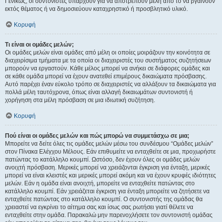
Γενικώς, οι συντονιστές υπάρχουν για να αποτρέπουν μέλη από το να βγαίνουν
εκτός θέματος ή να δημοσιεύουν καταχρηστικό ή προσβλητικό υλικό.
Κορυφή
Τι είναι οι ομάδες μελών;
Οι ομάδες μελών είναι ομάδες από μέλη οι οποίες μοιράζουν την κοινότητα σε
διαχειρίσιμα τμήματα με τα οποία οι διαχειριστές του συστήματος συζητήσεων
μπορούν να εργαστούν. Κάθε μέλος μπορεί να ανήκει σε διάφορες ομάδες και
σε κάθε ομάδα μπορεί να έχουν ανατεθεί επιμέρους δικαιώματα πρόσβασης.
Αυτό παρέχει έναν εύκολο τρόπο σε διαχειριστές να αλλάξουν τα δικαιώματα για
πολλά μέλη ταυτόχρονα, όπως είναι αλλαγή δικαιωμάτων συντονιστή ή
χορήγηση στα μέλη πρόσβαση σε μια ιδιωτική συζήτηση.
Κορυφή
Πού είναι οι ομάδες μελών και πώς μπορώ να συμμετάσχω σε μια;
Μπορείτε να δείτε όλες τις ομάδες μελών μέσω του συνδέσμου “Ομάδες μελών”
στον Πίνακα Ελέγχου Μέλους. Εάν επιθυμείτε να ενταχθείτε σε μια, προχωρήστε
πατώντας το κατάλληλο κουμπί. Ωστόσο, δεν έχουν όλες οι ομάδες μελών
ανοιχτή πρόσβαση. Μερικές μπορεί να χρειάζονται έγκριση για ένταξη, μερικές
μπορεί να είναι κλειστές και μερικές μπορεί ακόμη και να έχουν κρυφές ιδιότητες
μελών. Εάν η ομάδα είναι ανοιχτή, μπορείτε να ενταχθείτε πατώντας στο
κατάλληλο κουμπί. Εάν χρειάζεται έγκριση για ένταξη μπορείτε να ζητήσετε να
ενταχθείτε πατώντας στο κατάλληλο κουμπί. Ο συντονιστής της ομάδας θα
χρειαστεί να εγκρίνει το αίτημα σας και ίσως σας ρωτήσει γιατί θέλετε να
ενταχθείτε στην ομάδα. Παρακαλώ μην παρενοχλήσετε τον συντονιστή ομάδας