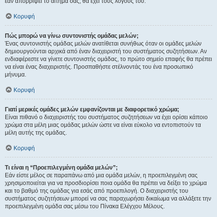
εάν απορρίψει το αίτημα σας, θα έχει τους λόγους του.
Κορυφή
Πώς μπορώ να γίνω συντονιστής ομάδας μελών;
Ένας συντονιστής ομάδας μελών ανατίθεται συνήθως όταν οι ομάδες μελών
δημιουργούνται αρχικά από έναν διαχειριστή του συστήματος συζητήσεων. Αν
ενδιαφέρεστε να γίνετε συντονιστής ομάδας, το πρώτο σημείο επαφής θα πρέπει
να είναι ένας διαχειριστής. Προσπαθήστε στέλνοντάς του ένα προσωπικό
μήνυμα.
Κορυφή
Γιατί μερικές ομάδες μελών εμφανίζονται με διαφορετικό χρώμα;
Είναι πιθανό ο διαχειριστής του συστήματος συζητήσεων να έχει ορίσει κάποιο
χρώμα στα μέλη μιας ομάδας μελών ώστε να είναι εύκολο να εντοπιστούν τα
μέλη αυτής της ομάδας.
Κορυφή
Τι είναι η “Προεπιλεγμένη ομάδα μελών”;
Εάν είστε μέλος σε παραπάνω από μια ομάδα μελών, η προεπιλεγμένη σας
χρησιμοποιείται για να προσδιορίσει ποια ομάδα θα πρέπει να δείξει το χρώμα
και το βαθμό της ομάδας για εσάς από προεπιλογή. Ο διαχειριστής του
συστήματος συζητήσεων μπορεί να σας παραχωρήσει δικαίωμα να αλλάξετε την
προεπιλεγμένη ομάδα σας μέσω του Πίνακα Ελέγχου Μέλους.