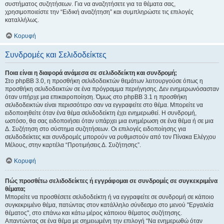
συστήματος συζητήσεων. Για να αναζητήσετε για τα θέματα σας,
χρησιμοποιείστε την “Ειδική αναζήτηση” και συμπληρώστε τις επιλογές
καταλλήλως.
Κορυφή
Συνδρομές και Σελιδοδείκτες
Ποια είναι η διαφορά ανάμεσα σε σελιδοδείκτη και συνδρομή;
Στο phpBB 3.0, η προσθήκη σελιδοδεικτών θεμάτων λειτουργούσε όπως η
προσθήκη σελιδοδεικτών σε ένα πρόγραμμα περιήγησης. Δεν ενημερωνόσασταν
όταν υπήρχε μια επικαιροποίηση. Όμως στο phpBB 3.1 η προσθήκη
σελιδοδεικτών είναι περισσότερο σαν να εγγραφείτε στο θέμα. Μπορείτε να
ειδοποιηθείτε όταν ένα θέμα σελιδοδείκτη έχει ενημερωθεί. Η συνδρομή,
ωστόσο, θα σας ειδοποιήσει όταν υπάρχει μια ενημέρωση σε ένα θέμα ή σε μια
Δ. Συζήτηση στο σύστημα συζητήσεων. Οι επιλογές ειδοποίησης για
σελιδοδείκτες και συνδρομές μπορούν να ρυθμιστούν από τον Πίνακα Ελέγχου
Μέλους, στην καρτέλα “Προτιμήσεις Δ. Συζήτησης”.
Κορυφή
Πώς προσθέτω σελιδοδείκτες ή εγγράφομαι σε συνδρομές σε συγκεκριμένα
θέματα;
Μπορείτε να προσθέσετε σελιδοδείκτη ή να εγγραφείτε σε συνδρομή σε κάποιο
συγκεκριμένο θέμα, πατώντας στον κατάλληλο σύνδεσμο στο μενού "Εργαλεία
θέματος", στο επάνω και κάτω μέρος κάποιου θέματος συζήτησης.
Απαντώντας σε ένα θέμα με σημειωμένη την επιλογή “Να ενημερωθώ όταν