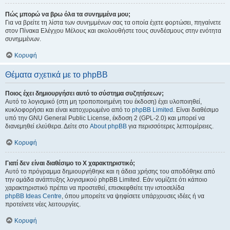
Πώς μπορώ να βρω όλα τα συνημμένα μου;
Για να βρείτε τη λίστα των συνημμένων σας τα οποία έχετε φορτώσει, πηγαίνετε
στον Πίνακα Ελέγχου Μέλους και ακολουθήστε τους συνδέσμους στην ενότητα
συνημμένων.
Κορυφή
Θέματα σχετικά με το phpBB
Ποιος έχει δημιουργήσει αυτό το σύστημα συζητήσεων;
Αυτό το λογισμικό (στη μη τροποποιημένη του έκδοση) έχει υλοποιηθεί,
κυκλοφορήσει και είναι κατοχυρωμένο από το
phpBB Limited
. Είναι διαθέσιμο
υπό την GNU General Public License, έκδοση 2 (GPL-2.0) και μπορεί να
διανεμηθεί ελεύθερα. Δείτε στο
About phpBB
για περισσότερες λεπτομέρειες.
Κορυφή
Γιατί δεν είναι διαθέσιμο το Χ χαρακτηριστικό;
Αυτό το πρόγραμμα δημιουργήθηκε και η άδεια χρήσης του αποδόθηκε από
την ομάδα ανάπτυξης λογισμικού phpBB Limited. Εάν νομίζετε ότι κάποιο
χαρακτηριστικό πρέπει να προστεθεί, επισκεφθείτε την ιστοσελίδα
phpBB Ideas Centre
, όπου μπορείτε να ψηφίσετε υπάρχουσες ιδέες ή να
προτείνετε νέες λειτουργίες.
Κορυφή