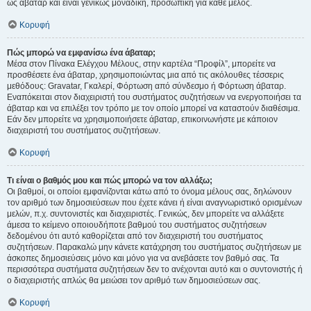
ως άβαταρ και είναι γενικώς μοναδική, προσωπική για κάθε μέλος.
Κορυφή
Πώς μπορώ να εμφανίσω ένα άβαταρ;
Μέσα στον Πίνακα Ελέγχου Μέλους, στην καρτέλα “Προφίλ”, μπορείτε να
προσθέσετε ένα άβαταρ, χρησιμοποιώντας μια από τις ακόλουθες τέσσερις
μεθόδους: Gravatar, Γκαλερί, Φόρτωση από σύνδεσμο ή Φόρτωση άβαταρ.
Εναπόκειται στον διαχειριστή του συστήματος συζητήσεων να ενεργοποιήσει τα
άβαταρ και να επιλέξει τον τρόπο με τον οποίο μπορεί να καταστούν διαθέσιμα.
Εάν δεν μπορείτε να χρησιμοποιήσετε άβαταρ, επικοινωνήστε με κάποιον
διαχειριστή του συστήματος συζητήσεων.
Κορυφή
Τι είναι ο βαθμός μου και πώς μπορώ να τον αλλάξω;
Οι βαθμοί, οι οποίοι εμφανίζονται κάτω από το όνομα μέλους σας, δηλώνουν
τον αριθμό των δημοσιεύσεων που έχετε κάνει ή είναι αναγνωριστικό ορισμένων
μελών, π.χ. συντονιστές και διαχειριστές. Γενικώς, δεν μπορείτε να αλλάξετε
άμεσα το κείμενο οποιουδήποτε βαθμού του συστήματος συζητήσεων
δεδομένου ότι αυτό καθορίζεται από τον διαχειριστή του συστήματος
συζητήσεων. Παρακαλώ μην κάνετε κατάχρηση του συστήματος συζητήσεων με
άσκοπες δημοσιεύσεις μόνο και μόνο για να ανεβάσετε τον βαθμό σας. Τα
περισσότερα συστήματα συζητήσεων δεν το ανέχονται αυτό και ο συντονιστής ή
ο διαχειριστής απλώς θα μειώσει τον αριθμό των δημοσιεύσεων σας.
Κορυφή