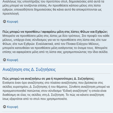
Αναλόγως της υποστήριξης του προτύπου στυλ, δημοσιεύσεις από αυτά τα
μέλη μπορεί να τονίζονται επίσης. Αν προσθέσετε κάποιο μέλος στη λίστα
εχθρών, οποιεσδήποτε δημοσιεύσεις θα κάνει αυτό θα αποκρύπτονται ως
προεπιλογή.
Κορυφή
Πώς μπορώ να προσθέσω / αφαιρέσω μέλη στις λίστες Φίλων και Εχθρών;
Μπορείτε να προσθέσετε μέλη στις λίστες με δύο τρόπους. Στο προφίλ του κάθε
μέλους, υπάρχει ένας σύνδεσμος για να το προσθέσετε στη λίστα σας είτε των
Φίλων, είτε των Εχθρών. Εναλλακτικά, από τον Πίνακα Ελέγχου Μέλους,
μπορείτε κατευθείαν να προσθέσετε μέλη εισάγοντας το όνομα τους. Μπορείτε
επίσης να αφαιρέσετε μέλη από τη λίστα σας χρησιμοποιώντας την ίδια σελίδα.
Κορυφή
Αναζήτηση στις Δ. Συζητήσεις
Πώς μπορώ να αναζητήσω σε μια ή περισσότερες Δ. Συζητήσεις;
Εισάγετε έναν όρο αναζήτησης στο πλαίσιο αναζήτησης που βρίσκεται στις
σελίδες ευρετηρίου, Δ. Συζήτησης ή του θέματος. Σύνθετη αναζήτηση μπορεί να
πραγματοποιηθεί πατώντας στον σύνδεσμο “Ειδική αναζήτηση” η οποία είναι
διαθέσιμη σε όλες τις σελίδες στη Δ. Συζήτηση. Το πώς να κάνετε αναζήτηση
ίσως εξαρτάται από το στυλ που χρησιμοποιείτε.
Κορυφή