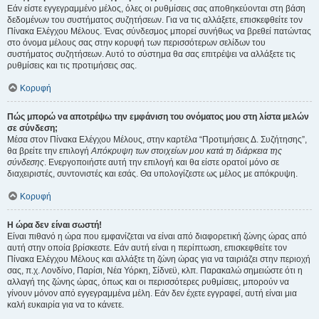
Εάν είστε εγγεγραμμένο μέλος, όλες οι ρυθμίσεις σας αποθηκεύονται στη βάση
δεδομένων του συστήματος συζητήσεων. Για να τις αλλάξετε, επισκεφθείτε τον
Πίνακα Ελέγχου Μέλους. Ένας σύνδεσμος μπορεί συνήθως να βρεθεί πατώντας
στο όνομα μέλους σας στην κορυφή των περισσότερων σελίδων του
συστήματος συζητήσεων. Αυτό το σύστημα θα σας επιτρέψει να αλλάξετε τις
ρυθμίσεις και τις προτιμήσεις σας.
Κορυφή
Πώς μπορώ να αποτρέψω την εμφάνιση του ονόματος μου στη λίστα μελών
σε σύνδεση;
Μέσα στον Πίνακα Ελέγχου Μέλους, στην καρτέλα “Προτιμήσεις Δ. Συζήτησης”,
θα βρείτε την επιλογή
Απόκρυψη των στοιχείων μου κατά τη διάρκεια της
σύνδεσης
. Ενεργοποιήστε αυτή την επιλογή και θα είστε ορατοί μόνο σε
διαχειριστές, συντονιστές και εσάς. Θα υπολογίζεστε ως μέλος με απόκρυψη.
Κορυφή
Η ώρα δεν είναι σωστή!
Είναι πιθανό η ώρα που εμφανίζεται να είναι από διαφορετική ζώνης ώρας από
αυτή στην οποία βρίσκεστε. Εάν αυτή είναι η περίπτωση, επισκεφθείτε τον
Πίνακα Ελέγχου Μέλους και αλλάξτε τη ζώνη ώρας για να ταιριάζει στην περιοχή
σας, π.χ. Λονδίνο, Παρίσι, Νέα Υόρκη, Σίδνεϋ, κλπ. Παρακαλώ σημειώστε ότι η
αλλαγή της ζώνης ώρας, όπως και οι περισσότερες ρυθμίσεις, μπορούν να
γίνουν μόνον από εγγεγραμμένα μέλη. Εάν δεν έχετε εγγραφεί, αυτή είναι μια
καλή ευκαιρία για να το κάνετε.