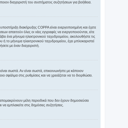
άποιον διαχειριστή του συστήματος συζητήσεων για βοήθεια.
η υποστήριξη διακήρυξης COPPA είναι ενεργοποιημένη και έχετε
σεων απαιτούν όλες οι νέες εγγραφές να ενεργοποιούνται, είτε
 λάβει ένα μήνυμα ηλεκτρονικού ταχυδρομείου, ακολουθήστε τις
υ ή το μήνυμα ηλεκτρονικού ταχυδρομείου, έχει μπλοκαριστεί
σετε με έναν διαχειριστή.
ίναι σωστά. Αν είναι σωστά, επικοινωνήστε με κάποιον
οιο σφάλμα στις ρυθμίσεις και να χρειάζεται να το διορθώσει.
 απομακρύνουν μέλη περιοδικά που δεν έχουν δημοσιεύσει
 να εμπλακείτε στις δημόσιες συζητήσεις.