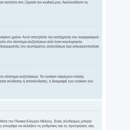
και πατήστε στο
Ξέχασα τον κωδικό μου
. Ακολουθήστε τις
ρισμένο χρόνο. Αυτό αποτρέπει την κατάχρηση του λογαριασμού
έεστε στο σύστημα συζητήσεων από έναν κοινόχρηστο
 ο διαχειριστής του συστήματος συζητήσεων έχει απενεργοποιήσει
στο σύστημα συζητήσεων. Τα cookies παρέχουν επίσης
ματα σύνδεσης ή αποσύνδεσης, η διαγραφή των cookies του
εφθείτε τον Πίνακα Ελέγχου Μέλους. Ένας σύνδεσμος μπορεί
ιτρέψει να αλλάξετε τις ρυθμίσεις και τις προτιμήσεις σας.