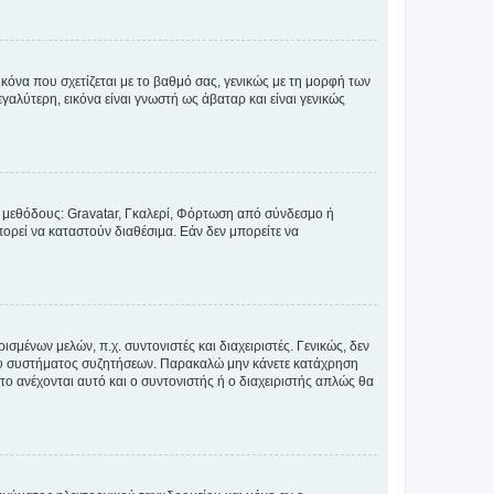
κόνα που σχετίζεται με το βαθμό σας, γενικώς με τη μορφή των
αλύτερη, εικόνα είναι γνωστή ως άβαταρ και είναι γενικώς
ς μεθόδους: Gravatar, Γκαλερί, Φόρτωση από σύνδεσμο ή
ορεί να καταστούν διαθέσιμα. Εάν δεν μπορείτε να
σμένων μελών, π.χ. συντονιστές και διαχειριστές. Γενικώς, δεν
του συστήματος συζητήσεων. Παρακαλώ μην κάνετε κατάχρηση
ο ανέχονται αυτό και ο συντονιστής ή ο διαχειριστής απλώς θα