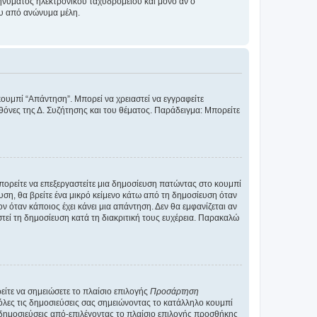
νύματος ηλεκτρονικού ταχυδρομείου και μόνο αν ο
ου από ανώνυμα μέλη.
κουμπί “Απάντηση”. Μπορεί να χρειαστεί να εγγραφείτε
οθόνες της Δ. Συζήτησης και του θέματος. Παράδειγμα: Μπορείτε
Μπορείτε να επεξεργαστείτε μια δημοσίευση πατώντας στο κουμπί
υση, θα βρείτε ένα μικρό κείμενο κάτω από τη δημοσίευση όταν
ν όταν κάποιος έχει κάνει μια απάντηση. Δεν θα εμφανίζεται αν
τεί τη δημοσίευση κατά τη διακριτική τους ευχέρεια. Παρακαλώ
ίτε να σημειώσετε το πλαίσιο επιλογής
Προσάρτηση
λες τις δημοσιεύσεις σας σημειώνοντας το κατάλληλο κουμπί
 δημοσιεύσεις από-επιλέγοντας το πλαίσιο επιλογής προσθήκης