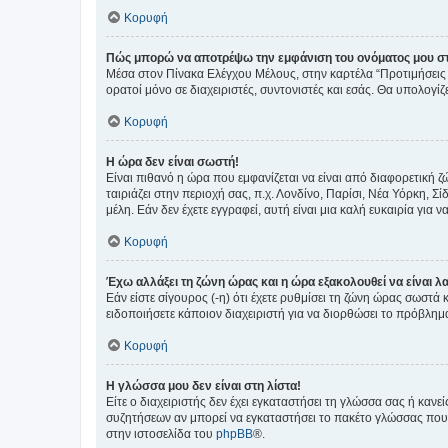
Κορυφή
Πώς μπορώ να αποτρέψω την εμφάνιση του ονόματος μου στ
Μέσα στον Πίνακα Ελέγχου Μέλους, στην καρτέλα “Προτιμήσεις 
ορατοί μόνο σε διαχειριστές, συντονιστές και εσάς. Θα υπολογί
Κορυφή
Η ώρα δεν είναι σωστή!
Είναι πιθανό η ώρα που εμφανίζεται να είναι από διαφορετική 
ταιριάζει στην περιοχή σας, π.χ. Λονδίνο, Παρίσι, Νέα Υόρκη,
μέλη. Εάν δεν έχετε εγγραφεί, αυτή είναι μια καλή ευκαιρία για να
Κορυφή
Έχω αλλάξει τη ζώνη ώρας και η ώρα εξακολουθεί να είναι λ
Εάν είστε σίγουρος (-η) ότι έχετε ρυθμίσει τη ζώνη ώρας σωστά
ειδοποιήσετε κάποιον διαχειριστή για να διορθώσει το πρόβλημ
Κορυφή
Η γλώσσα μου δεν είναι στη λίστα!
Είτε ο διαχειριστής δεν έχει εγκαταστήσει τη γλώσσα σας ή κα
συζητήσεων αν μπορεί να εγκαταστήσει το πακέτο γλώσσας που 
στην ιστοσελίδα του
phpBB
®.