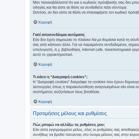
Μην πανικοβάλλεστε! Αν και ο κωδικός πρόσβασής σας δεν μπορ
οδηγίες και θα είστε σε θέση να συνδεθείτε πάλι σύντομα.
Ωστόσο, αν δεν είστε σε θέση να επαναφέρετε τον κωδικό πρόσ
Κορυφή
Γιατί αποσυνδέομαι αυτόματα;
Εάν δεν έχετε σημειώσει το πλαίσιο
Να με θυμάσαι
κατά τη σύνδ
σας από κάποιον άλλο. Για να παραμείνετε συνδεδεμένοι, σημει
υπολογιστή, π.χ. βιβλιοθήκη, internet cafe, πανεπιστημιακό ερ
αυτό το χαρακτηριστικό.
Κορυφή
Τι κάνει η “Διαγραφή cookies”;
Η “Διαγραφή cookies” διαγράφει τα cookies που έχουν δημιου
λειτουργίες όπως η παρακολούθηση αναγνωσμένων εάν είναι εν
συστήματος συζητήσεων ίσως βοηθήσει.
Κορυφή
Προτιμήσεις μέλους και ρυθμίσεις
Πώς μπορώ να αλλάξω τις ρυθμίσεις μου;
Εάν είστε εγγεγραμμένο μέλος, όλες οι ρυθμίσεις σας αποθηκε
συνήθως να βρεθεί πατώντας στο όνομα μέλους σας στην κορυφή