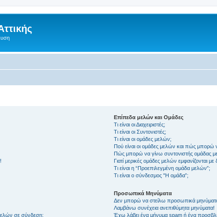
Αττικής
ευση
Επίπεδα μελών και Ομάδες
Τι είναι οι Διαχειριστές;
Τι είναι οι Συντονιστές;
Τι είναι οι ομάδες μελών;
Πού είναι οι ομάδες μελών και πώς μπορώ 
Πώς μπορώ να γίνω συντονιστής ομάδας μ
!
Γιατί μερικές ομάδες μελών εμφανίζονται με
Τι είναι η “Προεπιλεγμένη ομάδα μελών”;
Τι είναι ο σύνδεσμος "Η ομάδα”;
Προσωπικά Μηνύματα
Δεν μπορώ να στείλω προσωπικά μηνύματ
Λαμβάνω συνέχεια ανεπιθύμητα μηνύματα!
μελών σε σύνδεση;
Έχω λάβει ένα μήνυμα spam ή ένα προσβλη