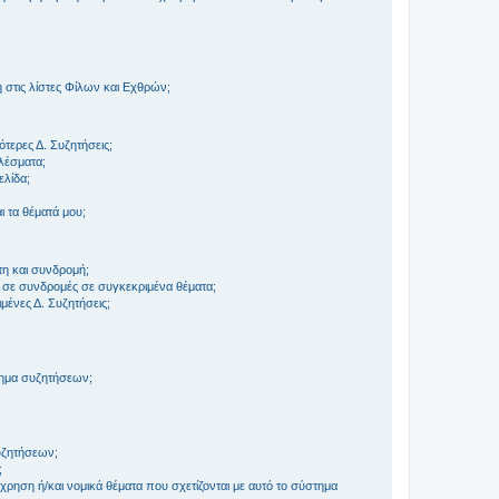
στις λίστες Φίλων και Εχθρών;
τερες Δ. Συζητήσεις;
ελέσματα;
ελίδα;
 τα θέματά μου;
τη και συνδρομή;
 σε συνδρομές σε συγκεκριμένα θέματα;
ένες Δ. Συζητήσεις;
τημα συζητήσεων;
;
συζητήσεων;
;
ρηση ή/και νομικά θέματα που σχετίζονται με αυτό το σύστημα