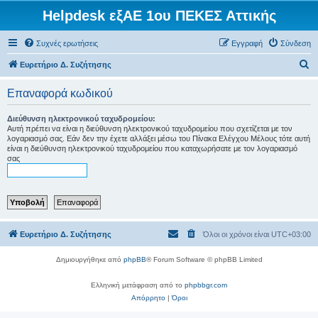
Helpdesk εξΑΕ 1ου ΠΕΚΕΣ Αττικής
Συχνές ερωτήσεις
Εγγραφή
Σύνδεση
Α
Ευρετήριο Δ. Συζήτησης
ν
Επαναφορά κωδικού
α
ζ
Διεύθυνση ηλεκτρονικού ταχυδρομείου:
Αυτή πρέπει να είναι η διεύθυνση ηλεκτρονικού ταχυδρομείου που σχετίζεται με τον
ή
λογαριασμό σας. Εάν δεν την έχετε αλλάξει μέσω του Πίνακα Ελέγχου Μέλους τότε αυτή
είναι η διεύθυνση ηλεκτρονικού ταχυδρομείου που καταχωρήσατε με τον λογαριασμό
τ
σας
η
σ
η
Ευρετήριο Δ. Συζήτησης
Όλοι οι χρόνοι είναι
UTC+03:00
Δημιουργήθηκε από
phpBB
® Forum Software © phpBB Limited
Ελληνική μετάφραση από το
phpbbgr.com
Απόρρητο
|
Όροι