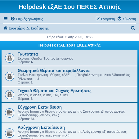
Helpdesk εξΑΕ 1ου ΠΕΚΕΣ Αττικής
Συχνές ερωτήσεις
Εγγραφή
Σύνδεση
Α
Ευρετήριο Δ. Συζήτησης
ν
Τώρα είναι 06 Αύγ 2026, 18:56
α
HelpDesk εξΑΕ 1ου ΠΕΚΕΣ Αττικής
ζ
Ταυτότητα
ή
Σκοπός, Ομάδα, Τρόπος λειτουργίας
Θέματα:
4
τ
Θεωρητικά Θέματα και περιβάλλοντα
η
Τι είναι Ηλεκτρονική μάθηση, εξΑΕ, …, Περιβάλλοντα με υλικό διδασκαλίας
(Αίσωπος, …)
σ
Θέματα:
1
η
Τεχνικά Θέματα και Συχνές Ερωτήσεις
Webex, e-class, e-me, FAQs, κτλ.
Θέματα:
6
Σύγχρονη Εκπαίδευση
Ανοιχτό forum για θέματα που άπτονται της Σύγχρονης εξ' αποστάσεως
Εκπαίδευσης (Webex, κτλ.)
Θέματα:
34
Ασύγχρονη Εκπαίδευση
Ανοιχτό forum για θέματα που άπτονται της Ασύγχρονης εξ' αποστάσεως
Εκπαίδευσης (e-class, e-me, κτλ.)