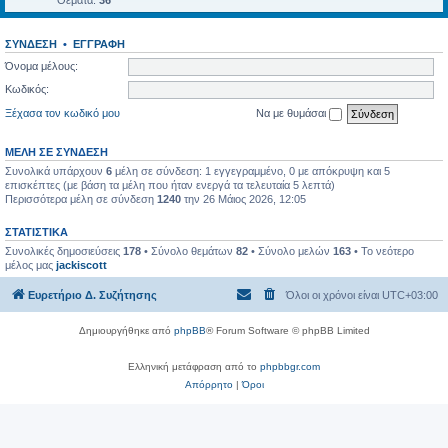
Θέματα:
36
ΣΎΝΔΕΣΗ
•
ΕΓΓΡΑΦΉ
Όνομα μέλους:
Κωδικός:
Ξέχασα τον κωδικό μου
Να με θυμάσαι
ΜΈΛΗ ΣΕ ΣΎΝΔΕΣΗ
Συνολικά υπάρχουν
6
μέλη σε σύνδεση: 1 εγγεγραμμένο, 0 με απόκρυψη και 5
επισκέπτες (με βάση τα μέλη που ήταν ενεργά τα τελευταία 5 λεπτά)
Περισσότερα μέλη σε σύνδεση
1240
την 26 Μάιος 2026, 12:05
ΣΤΑΤΙΣΤΙΚΆ
Συνολικές δημοσιεύσεις
178
• Σύνολο θεμάτων
82
• Σύνολο μελών
163
• Το νεότερο
μέλος μας
jackiscott
Ευρετήριο Δ. Συζήτησης
Όλοι οι χρόνοι είναι
UTC+03:00
Δημιουργήθηκε από
phpBB
® Forum Software © phpBB Limited
Ελληνική μετάφραση από το
phpbbgr.com
Απόρρητο
|
Όροι