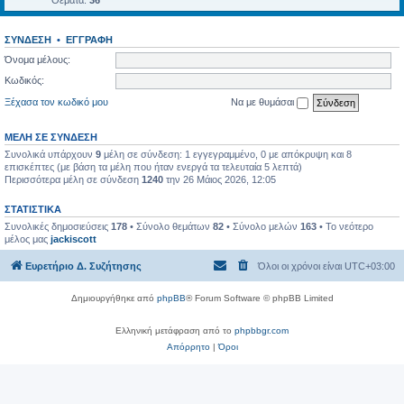
Θέματα:
36
ΣΎΝΔΕΣΗ
•
ΕΓΓΡΑΦΉ
Όνομα μέλους:
Κωδικός:
Ξέχασα τον κωδικό μου
Να με θυμάσαι
ΜΈΛΗ ΣΕ ΣΎΝΔΕΣΗ
Συνολικά υπάρχουν
9
μέλη σε σύνδεση: 1 εγγεγραμμένο, 0 με απόκρυψη και 8
επισκέπτες (με βάση τα μέλη που ήταν ενεργά τα τελευταία 5 λεπτά)
Περισσότερα μέλη σε σύνδεση
1240
την 26 Μάιος 2026, 12:05
ΣΤΑΤΙΣΤΙΚΆ
Συνολικές δημοσιεύσεις
178
• Σύνολο θεμάτων
82
• Σύνολο μελών
163
• Το νεότερο
μέλος μας
jackiscott
Ευρετήριο Δ. Συζήτησης
Όλοι οι χρόνοι είναι
UTC+03:00
Δημιουργήθηκε από
phpBB
® Forum Software © phpBB Limited
Ελληνική μετάφραση από το
phpbbgr.com
Απόρρητο
|
Όροι