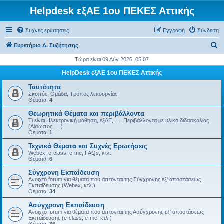
Helpdesk εξΑΕ 1ου ΠΕΚΕΣ Αττικής
Συχνές ερωτήσεις
Εγγραφή
Σύνδεση
Α
Ευρετήριο Δ. Συζήτησης
ν
Τώρα είναι 09 Αύγ 2026, 05:07
α
HelpDesk εξΑΕ 1ου ΠΕΚΕΣ Αττικής
ζ
Ταυτότητα
ή
Σκοπός, Ομάδα, Τρόπος λειτουργίας
Θέματα:
4
τ
Θεωρητικά Θέματα και περιβάλλοντα
η
Τι είναι Ηλεκτρονική μάθηση, εξΑΕ, …, Περιβάλλοντα με υλικό διδασκαλίας
(Αίσωπος, …)
σ
Θέματα:
1
η
Τεχνικά Θέματα και Συχνές Ερωτήσεις
Webex, e-class, e-me, FAQs, κτλ.
Θέματα:
6
Σύγχρονη Εκπαίδευση
Ανοιχτό forum για θέματα που άπτονται της Σύγχρονης εξ' αποστάσεως
Εκπαίδευσης (Webex, κτλ.)
Θέματα:
34
Ασύγχρονη Εκπαίδευση
Ανοιχτό forum για θέματα που άπτονται της Ασύγχρονης εξ' αποστάσεως
Εκπαίδευσης (e-class, e-me, κτλ.)