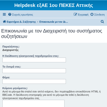
Helpdesk εξΑΕ 1ου ΠΕΚΕΣ Αττικής
Συχνές ερωτήσεις
Εγγραφή
Σύνδεση
Α
Ευρετήριο Δ. Συζήτησης
Επικοινωνία με τον Διαχειριστή του συστήματος συζητήσεων
ν
Επικοινωνία με τον Διαχειριστή του συστήματος
α
συζητήσεων
ζ
ή
Παραλήπτης:
Διαχειριστής
τ
Η διεύθυνση ηλεκτρονική ταχυδρομείου σας:
η
σ
Το όνομά σας:
η
Θέμα:
Κείμενο μηνύματος:
Αυτό το μήνυμα θα σταλεί σαν απλό κείμενο, δεν περιλαμβάνει οποιοδήποτε HTML ή
BBCode. Η διεύθυνση επιστροφής για αυτό το μήνυμα θα τεθεί η διεύθυνση
ηλεκτρονικού ταχυδρομείου σας.