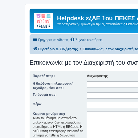
Helpdesk εξΑΕ 1ου ΠΕΚΕΣ 
Υποστηρικτική Ομάδα για την εξ αποστάσεως Εκπαίδ
Γρήγορες συνδέσεις
Συχνές ερωτήσεις
Ευρετήριο Δ. Συζήτησης
Επικοινωνία με τον Διαχειριστή 
Επικοινωνία με τον Διαχειριστή του σ
Παραλήπτης:
Διαχειριστής
Η διεύθυνση ηλεκτρονική
ταχυδρομείου σας:
Το όνομά σας:
Θέμα:
Κείμενο μηνύματος:
Αυτό το μήνυμα θα σταλεί σαν
απλό κείμενο, δεν περιλαμβάνει
οποιοδήποτε HTML ή BBCode. Η
διεύθυνση επιστροφής για αυτό το
μήνυμα θα τεθεί η διεύθυνση