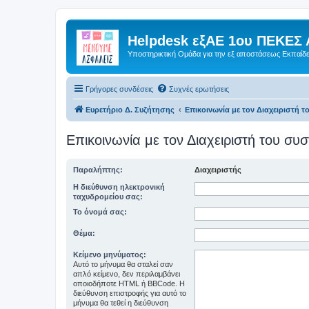
Helpdesk εξΑΕ 1ου ΠΕΚΕΣ 
Υποστηρικτική Ομάδα για την εξ αποστάσεως Εκπαίδ
Γρήγορες συνδέσεις
Συχνές ερωτήσεις
Ευρετήριο Δ. Συζήτησης
Επικοινωνία με τον Διαχειριστή 
Επικοινωνία με τον Διαχειριστή του σ
Παραλήπτης:
Διαχειριστής
Η διεύθυνση ηλεκτρονική
ταχυδρομείου σας:
Το όνομά σας:
Θέμα:
Κείμενο μηνύματος:
Αυτό το μήνυμα θα σταλεί σαν
απλό κείμενο, δεν περιλαμβάνει
οποιοδήποτε HTML ή BBCode. Η
διεύθυνση επιστροφής για αυτό το
μήνυμα θα τεθεί η διεύθυνση