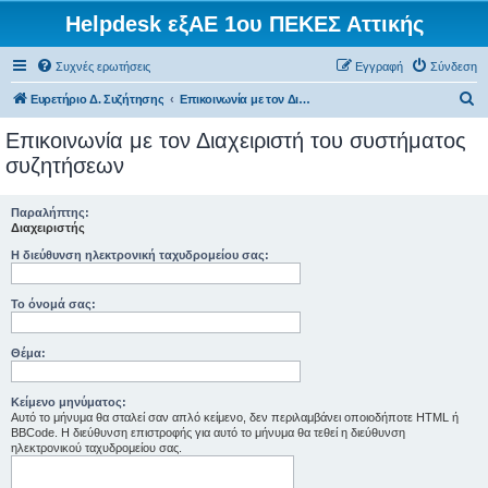
Helpdesk εξΑΕ 1ου ΠΕΚΕΣ Αττικής
Συχνές ερωτήσεις
Εγγραφή
Σύνδεση
Α
Ευρετήριο Δ. Συζήτησης
Επικοινωνία με τον Διαχειριστή του συστήματος συζητήσεων
ν
Επικοινωνία με τον Διαχειριστή του συστήματος
α
συζητήσεων
ζ
ή
Παραλήπτης:
Διαχειριστής
τ
Η διεύθυνση ηλεκτρονική ταχυδρομείου σας:
η
σ
Το όνομά σας:
η
Θέμα:
Κείμενο μηνύματος:
Αυτό το μήνυμα θα σταλεί σαν απλό κείμενο, δεν περιλαμβάνει οποιοδήποτε HTML ή
BBCode. Η διεύθυνση επιστροφής για αυτό το μήνυμα θα τεθεί η διεύθυνση
ηλεκτρονικού ταχυδρομείου σας.