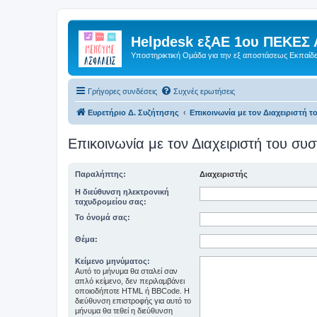
Helpdesk εξΑΕ 1ου ΠΕΚΕΣ 
Υποστηρικτική Ομάδα για την εξ αποστάσεως Εκπαίδ
Γρήγορες συνδέσεις
Συχνές ερωτήσεις
Ευρετήριο Δ. Συζήτησης
Επικοινωνία με τον Διαχειριστή 
Επικοινωνία με τον Διαχειριστή του σ
Παραλήπτης:
Διαχειριστής
Η διεύθυνση ηλεκτρονική
ταχυδρομείου σας:
Το όνομά σας:
Θέμα:
Κείμενο μηνύματος:
Αυτό το μήνυμα θα σταλεί σαν
απλό κείμενο, δεν περιλαμβάνει
οποιοδήποτε HTML ή BBCode. Η
διεύθυνση επιστροφής για αυτό το
μήνυμα θα τεθεί η διεύθυνση