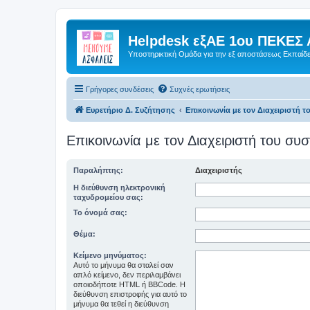
Helpdesk εξΑΕ 1ου ΠΕΚΕΣ 
Υποστηρικτική Ομάδα για την εξ αποστάσεως Εκπαίδ
Γρήγορες συνδέσεις
Συχνές ερωτήσεις
Ευρετήριο Δ. Συζήτησης
Επικοινωνία με τον Διαχειριστή 
Επικοινωνία με τον Διαχειριστή του σ
Παραλήπτης:
Διαχειριστής
Η διεύθυνση ηλεκτρονική
ταχυδρομείου σας:
Το όνομά σας:
Θέμα:
Κείμενο μηνύματος:
Αυτό το μήνυμα θα σταλεί σαν
απλό κείμενο, δεν περιλαμβάνει
οποιοδήποτε HTML ή BBCode. Η
διεύθυνση επιστροφής για αυτό το
μήνυμα θα τεθεί η διεύθυνση