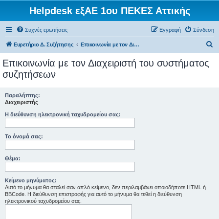
Helpdesk εξΑΕ 1ου ΠΕΚΕΣ Αττικής
Συχνές ερωτήσεις
Εγγραφή
Σύνδεση
Α
Ευρετήριο Δ. Συζήτησης
Επικοινωνία με τον Διαχειριστή του συστήματος συζητήσεων
ν
Επικοινωνία με τον Διαχειριστή του συστήματος
α
συζητήσεων
ζ
ή
Παραλήπτης:
Διαχειριστής
τ
Η διεύθυνση ηλεκτρονική ταχυδρομείου σας:
η
σ
Το όνομά σας:
η
Θέμα:
Κείμενο μηνύματος:
Αυτό το μήνυμα θα σταλεί σαν απλό κείμενο, δεν περιλαμβάνει οποιοδήποτε HTML ή
BBCode. Η διεύθυνση επιστροφής για αυτό το μήνυμα θα τεθεί η διεύθυνση
ηλεκτρονικού ταχυδρομείου σας.