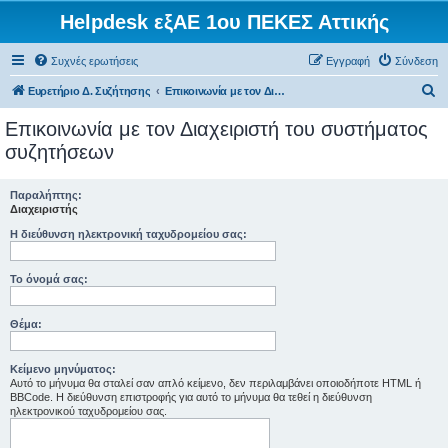
Helpdesk εξΑΕ 1ου ΠΕΚΕΣ Αττικής
Συχνές ερωτήσεις
Εγγραφή
Σύνδεση
Α
Ευρετήριο Δ. Συζήτησης
Επικοινωνία με τον Διαχειριστή του συστήματος συζητήσεων
ν
Επικοινωνία με τον Διαχειριστή του συστήματος
α
συζητήσεων
ζ
ή
Παραλήπτης:
Διαχειριστής
τ
Η διεύθυνση ηλεκτρονική ταχυδρομείου σας:
η
σ
Το όνομά σας:
η
Θέμα:
Κείμενο μηνύματος:
Αυτό το μήνυμα θα σταλεί σαν απλό κείμενο, δεν περιλαμβάνει οποιοδήποτε HTML ή
BBCode. Η διεύθυνση επιστροφής για αυτό το μήνυμα θα τεθεί η διεύθυνση
ηλεκτρονικού ταχυδρομείου σας.