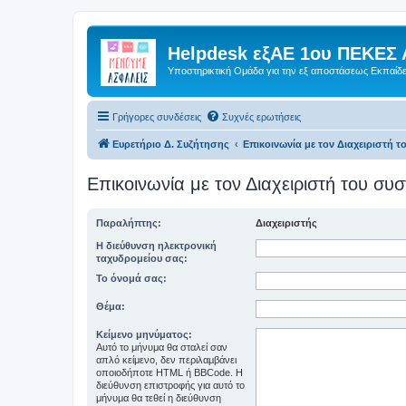
Helpdesk εξΑΕ 1ου ΠΕΚΕΣ 
Υποστηρικτική Ομάδα για την εξ αποστάσεως Εκπαίδ
Γρήγορες συνδέσεις
Συχνές ερωτήσεις
Ευρετήριο Δ. Συζήτησης
Επικοινωνία με τον Διαχειριστή 
Επικοινωνία με τον Διαχειριστή του σ
Παραλήπτης:
Διαχειριστής
Η διεύθυνση ηλεκτρονική
ταχυδρομείου σας:
Το όνομά σας:
Θέμα:
Κείμενο μηνύματος:
Αυτό το μήνυμα θα σταλεί σαν
απλό κείμενο, δεν περιλαμβάνει
οποιοδήποτε HTML ή BBCode. Η
διεύθυνση επιστροφής για αυτό το
μήνυμα θα τεθεί η διεύθυνση