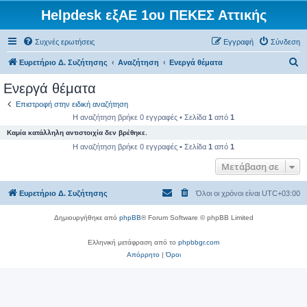
Helpdesk εξΑΕ 1ου ΠΕΚΕΣ Αττικής
Συχνές ερωτήσεις
Εγγραφή
Σύνδεση
Α
Ευρετήριο Δ. Συζήτησης
Αναζήτηση
Ενεργά θέματα
ν
Ενεργά θέματα
α
Επιστροφή στην ειδική αναζήτηση
ζ
Η αναζήτηση βρήκε 0 εγγραφές • Σελίδα
1
από
1
ή
Καμία κατάλληλη αντιστοιχία δεν βρέθηκε.
τ
Η αναζήτηση βρήκε 0 εγγραφές • Σελίδα
1
από
1
η
Μετάβαση σε
σ
Ευρετήριο Δ. Συζήτησης
Όλοι οι χρόνοι είναι
UTC+03:00
η
Δημιουργήθηκε από
phpBB
® Forum Software © phpBB Limited
Ελληνική μετάφραση από το
phpbbgr.com
Απόρρητο
|
Όροι