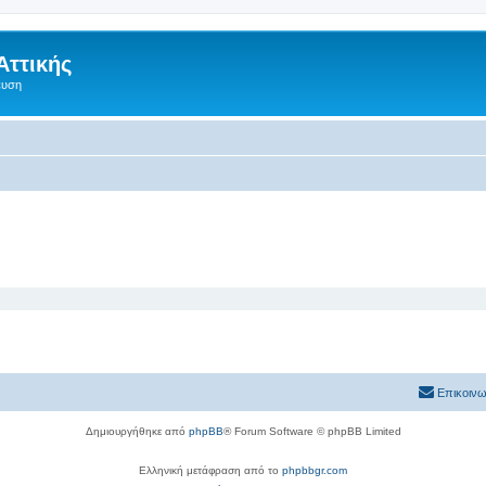
Αττικής
ευση
Επικοινω
Δημιουργήθηκε από
phpBB
® Forum Software © phpBB Limited
Ελληνική μετάφραση από το
phpbbgr.com