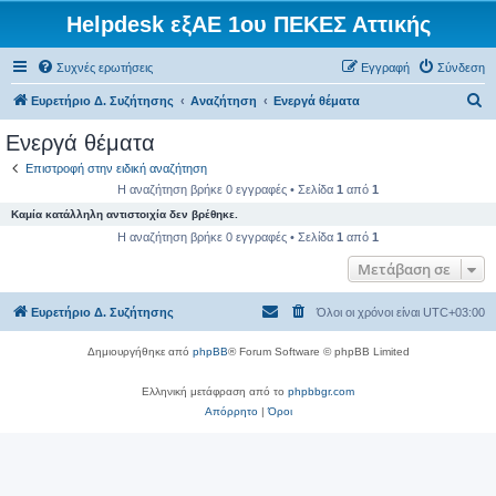
Helpdesk εξΑΕ 1ου ΠΕΚΕΣ Αττικής
Συχνές ερωτήσεις
Εγγραφή
Σύνδεση
Α
Ευρετήριο Δ. Συζήτησης
Αναζήτηση
Ενεργά θέματα
ν
Ενεργά θέματα
α
Επιστροφή στην ειδική αναζήτηση
ζ
Η αναζήτηση βρήκε 0 εγγραφές • Σελίδα
1
από
1
ή
Καμία κατάλληλη αντιστοιχία δεν βρέθηκε.
τ
Η αναζήτηση βρήκε 0 εγγραφές • Σελίδα
1
από
1
η
Μετάβαση σε
σ
Ευρετήριο Δ. Συζήτησης
Όλοι οι χρόνοι είναι
UTC+03:00
η
Δημιουργήθηκε από
phpBB
® Forum Software © phpBB Limited
Ελληνική μετάφραση από το
phpbbgr.com
Απόρρητο
|
Όροι