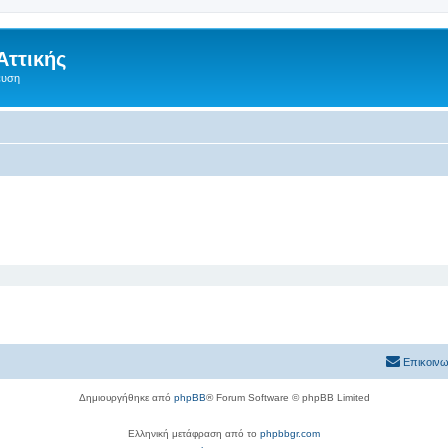
Αττικής
ευση
Επικοινω
Δημιουργήθηκε από
phpBB
® Forum Software © phpBB Limited
Ελληνική μετάφραση από το
phpbbgr.com