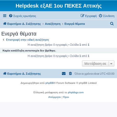
Helpdesk εξΑΕ 1ου ΠΕΚΕΣ Αττικής
Συχνές ερωτήσεις
Εγγραφή
Σύνδεση
Α
Ευρετήριο Δ. Συζήτησης
Αναζήτηση
Ενεργά θέματα
ν
Ενεργά θέματα
α
Επιστροφή στην ειδική αναζήτηση
ζ
Η αναζήτηση βρήκε 0 εγγραφές • Σελίδα
1
από
1
ή
Καμία κατάλληλη αντιστοιχία δεν βρέθηκε.
τ
Η αναζήτηση βρήκε 0 εγγραφές • Σελίδα
1
από
1
η
Μετάβαση σε
σ
Ευρετήριο Δ. Συζήτησης
Όλοι οι χρόνοι είναι
UTC+03:00
η
Δημιουργήθηκε από
phpBB
® Forum Software © phpBB Limited
Ελληνική μετάφραση από το
phpbbgr.com
Απόρρητο
|
Όροι