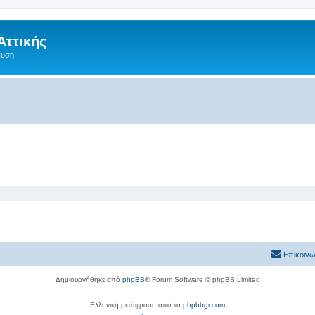
Αττικής
ευση
Επικοινω
Δημιουργήθηκε από
phpBB
® Forum Software © phpBB Limited
Ελληνική μετάφραση από το
phpbbgr.com