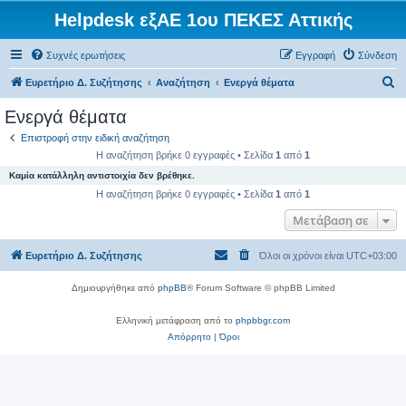
Helpdesk εξΑΕ 1ου ΠΕΚΕΣ Αττικής
Συχνές ερωτήσεις
Εγγραφή
Σύνδεση
Α
Ευρετήριο Δ. Συζήτησης
Αναζήτηση
Ενεργά θέματα
ν
Ενεργά θέματα
α
Επιστροφή στην ειδική αναζήτηση
ζ
Η αναζήτηση βρήκε 0 εγγραφές • Σελίδα
1
από
1
ή
Καμία κατάλληλη αντιστοιχία δεν βρέθηκε.
τ
Η αναζήτηση βρήκε 0 εγγραφές • Σελίδα
1
από
1
η
Μετάβαση σε
σ
Ευρετήριο Δ. Συζήτησης
Όλοι οι χρόνοι είναι
UTC+03:00
η
Δημιουργήθηκε από
phpBB
® Forum Software © phpBB Limited
Ελληνική μετάφραση από το
phpbbgr.com
Απόρρητο
|
Όροι